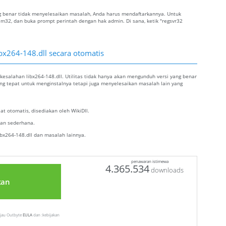
yang benar tidak menyelesaikan masalah, Anda harus mendaftarkannya. Untuk
tem32, dan buka prompt perintah dengan hak admin. Di sana, ketik "regsvr32
bx264-148.dll secara otomatis
esalahan libx264-148.dll. Utilitas tidak hanya akan mengunduh versi yang benar
yang tepat untuk menginstalnya tetapi juga menyelesaikan masalah lain yang
t otomatis, disediakan oleh WikiDll.
alan sederhana.
bx264-148.dll dan masalah lainnya.
penawaran istimewa
4.365.534
downloads
tan
injau Outbyte
EULA
dan :kebijakan