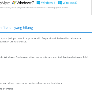
Anda dalam jumlah yang tidak terbatas secara GRATIS. Versi lengkap harus dibeli.
file .dll yang hilang
ptor jaringan, monitor, printer, dll., Dapat diunduh dan diinstal secara
nakan utilitas khusus.
da Windows. Pembaruan driver rutin sekarang menjadi bagian dari masa lalu!
encari driver yang sudah ketinggalan zaman dan hilang
ra otomatis