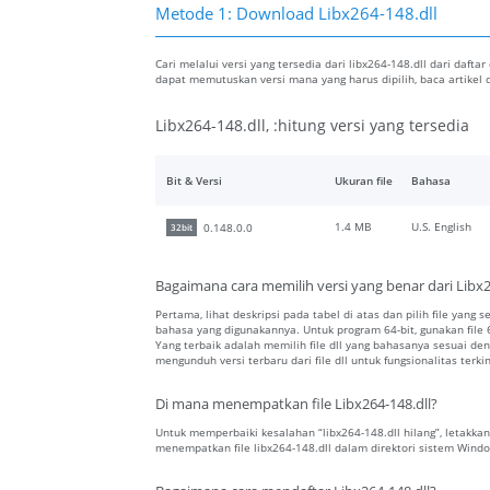
Metode 1: Download Libx264-148.dll
Cari melalui versi yang tersedia dari libx264-148.dll dari daftar
dapat memutuskan versi mana yang harus dipilih, baca artike
Libx264-148.dll, :hitung versi yang tersedia
Bit & Versi
Ukuran file
Bahasa
1.4 MB
U.S. English
0.148.0.0
32bit
Bagaimana cara memilih versi yang benar dari Libx2
Pertama, lihat deskripsi pada tabel di atas dan pilih file yang s
bahasa yang digunakannya. Untuk program 64-bit, gunakan file 64
Yang terbaik adalah memilih file dll yang bahasanya sesuai 
mengunduh versi terbaru dari file dll untuk fungsionalitas terkin
Di mana menempatkan file Libx264-148.dll?
Untuk memperbaiki kesalahan “libx264-148.dll hilang”, letakkan 
menempatkan file libx264-148.dll dalam direktori sistem Wind