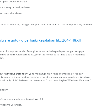
r - pilih Device Manager
kanan yang perlu diperbarui
iver yang diperbarui
. Dalam hal ini, pengguna dapat melihat driver di situs web pabrikan, di mana
ware untuk diperbaiki kesalahan libx264-148.dll
ware di komputer Anda. Perangkat lunak berbahaya dapat dengan sengaja
iknya sendiri. Oleh karena itu, prioritas nomor satu Anda adalah memindai
kin.
ebut
"Windows Defender"
, yang memungkinkan Anda memeriksa virus dan
sistem operasi yang sedang berjalan. Untuk menggunakan pemindaian Windows
ol Win + I), pilih "Perbarui dan Keamanan" dan buka bagian "Windows Defender".
ender?
. Atau tekan kombinasi tombol Win + I.
 Windows Defender.