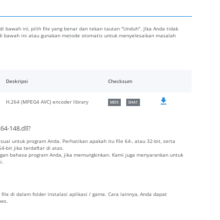
 di bawah ini, pilih file yang benar dan tekan tautan "Unduh". Jika Anda tidak
l di bawah ini atau gunakan metode otomatis untuk menyelesaikan masalah
Deskripsi
Checksum
H.264 (MPEG4 AVC) encoder library
MD5
SHA1
64-148.dll?
esuai untuk program Anda. Perhatikan apakah itu file 64-, atau 32-bit, serta
-bit jika terdaftar di atas.
dengan bahasa program Anda, jika memungkinkan. Kami juga menyarankan untuk
i.
file di dalam folder instalasi aplikasi / game. Cara lainnya, Anda dapat
ows.