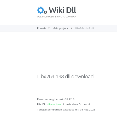
Rumah
x264 project
Libx264-148.dll
Libx264-148.dll
download
Kamu sedang berlari:
OS X 10
File DLL
ditemukan
di basis data DLL kami.
Tanggal pembaruan database dll:
08 Aug 2026