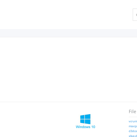
File
vcrunt
msvcp1
d3dcom
xlive.d