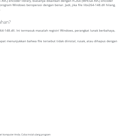
4 AVC) encoder library, biasanya dikaitkan dengan H.264 (MPEG4 AVC) encoder
ogram Windows beroperasi dengan benar. Jadi, jika file libx264-148.dll hilang,
.
lahan?
-148.dll. Ini termasuk masalah registri Windows, perangkat lunak berbahaya,
dapat menunjukkan bahwa file tersebut tidak diinstal, rusak, atau dihapus dengan
dari komputer Anda. Coba instal ulang program