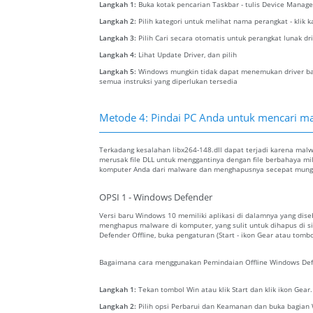
Langkah 1:
Buka kotak pencarian Taskbar - tulis Device Manage
Langkah 2:
Pilih kategori untuk melihat nama perangkat - klik 
Langkah 3:
Pilih Cari secara otomatis untuk perangkat lunak dr
Langkah 4:
Lihat Update Driver, dan pilih
Langkah 5:
Windows mungkin tidak dapat menemukan driver baru
semua instruksi yang diperlukan tersedia
Metode 4: Pindai PC Anda untuk mencari mal
Terkadang kesalahan libx264-148.dll dapat terjadi karena mal
merusak file DLL untuk menggantinya dengan file berbahaya mil
komputer Anda dari malware dan menghapusnya secepat mung
OPSI 1 - Windows Defender
Versi baru Windows 10 memiliki aplikasi di dalamnya yang dis
menghapus malware di komputer, yang sulit untuk dihapus di 
Defender Offline, buka pengaturan (Start - ikon Gear atau tomb
Bagaimana cara menggunakan Pemindaian Offline Windows Def
Langkah 1:
Tekan tombol Win atau klik Start dan klik ikon Gear
Langkah 2:
Pilih opsi Perbarui dan Keamanan dan buka bagian