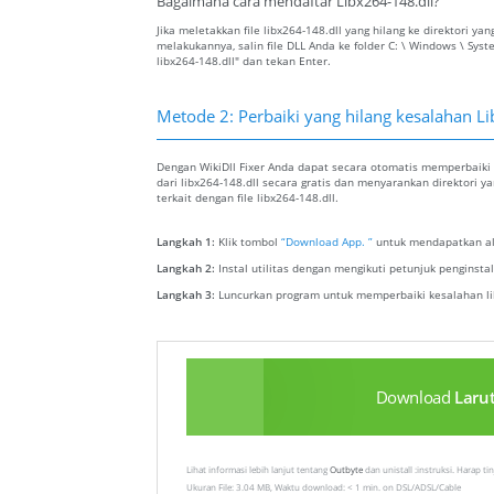
Bagaimana cara mendaftar Libx264-148.dll?
Jika meletakkan file libx264-148.dll yang hilang ke direktori 
melakukannya, salin file DLL Anda ke folder C: \ Windows \ Sys
libx264-148.dll" dan tekan Enter.
Metode 2: Perbaiki yang hilang kesalahan Li
Dengan WikiDll Fixer Anda dapat secara otomatis memperbaiki k
dari libx264-148.dll secara gratis dan menyarankan direktori 
terkait dengan file libx264-148.dll.
Langkah 1:
Klik tombol
“Download App. ”
untuk mendapatkan ala
Langkah 2:
Instal utilitas dengan mengikuti petunjuk penginst
Langkah 3:
Luncurkan program untuk memperbaiki kesalahan li
Download
Laru
Lihat informasi lebih lanjut tentang
Outbyte
dan unistall :instruksi. Harap t
Ukuran File: 3.04 MB, Waktu download: < 1 min. on DSL/ADSL/Cable