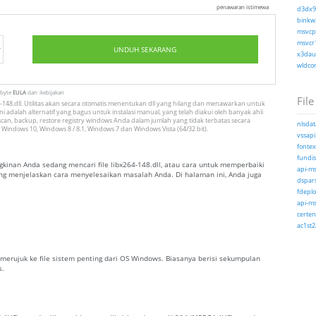
penawaran istimewa
d3dx9_
binkw3
msvcp1
msvcr1
UNDUH SEKARANG
x3daud
wldcor
tbyte
EULA
dan :kebijakan
File
148.dll. Utilitas akan secara otomatis menentukan dll yang hilang dan menawarkan untuk
i adalah alternatif yang bagus untuk instalasi manual, yang telah diakui oleh banyak ahli
can, backup, restore registry windows Anda dalam jumlah yang tidak terbatas secara
nlsdat
 Windows 10, Windows 8 / 8.1, Windows 7 dan Windows Vista (64/32 bit).
vssapi.
fontext
fundis
inan Anda sedang mencari file libx264-148.dll, atau cara untuk memperbaiki
api-ms
 yang menjelaskan cara menyelesaikan masalah Anda. Di halaman ini, Anda juga
dspars
fdeplo
api-ms
certenr
ac1st2
g merujuk ke file sistem penting dari OS Windows. Biasanya berisi sekumpulan
s.