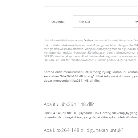
OS Anda:
Lihat informasi lebih lanjut tentang
Outbyte
dan unistall :instruksi. Harap tinjau Ou
Klik: unduh untuk mendapatkan alat PC yang disertakan dengan libx264-
menginstalnya secara otomatis. Menjadi utilitas yang mudah digunakan, in
komputer dan majalah komputer. Keterbatasan: versi trial menawarkan s
GRATIS. Versi lengkap harus dibeli. Ini mendukung sistem operasi seperti
Ukuran File: 3,04 MB, Waktu download: <1 menit. pada DSL/ADSL/Kabel
Karena Anda memutuskan untuk mengunjungi laman ini, kemungk
kesalahan “libx264-148.dll hilang”. Lihat informasi di bawah,
dapat mengunduh libx264-148.dll file.
Apa itu Libx264-148.dll?
Libx264-148.dll file DLL (Dynamic Link Library) :develop_by yan
prosedur dan fungsi driver, yang dapat diterapkan oleh Window
Apa Libx264-148.dll digunakan untuk?