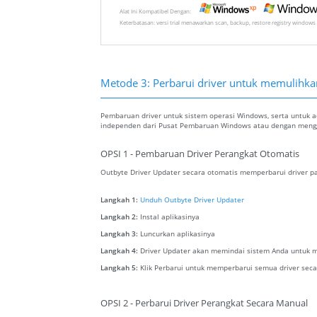
Alat Ini Kompatibel Dengan:
Keterbatasan: versi trial menawarkan scan, backup, restore registry windows 
Metode 3: Perbarui driver untuk memulihkan 
Pembaruan driver untuk sistem operasi Windows, serta untuk ada
independen dari Pusat Pembaruan Windows atau dengan menggu
OPSI 1 - Pembaruan Driver Perangkat Otomatis
Outbyte Driver Updater secara otomatis memperbarui driver pa
Langkah 1:
Unduh Outbyte Driver Updater
Langkah 2:
Instal aplikasinya
Langkah 3:
Luncurkan aplikasinya
Langkah 4:
Driver Updater akan memindai sistem Anda untuk m
Langkah 5:
Klik Perbarui untuk memperbarui semua driver seca
OPSI 2 - Perbarui Driver Perangkat Secara Manual