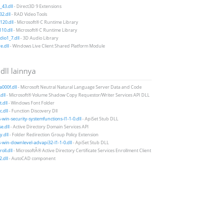
43.dll
- Direct3D 9 Extensions
2.dll
- RAD Video Tools
20.dll
- Microsoft® C Runtime Library
10.dll
- Microsoft® C Runtime Library
io1_7.dll
- 3D Audio Library
e.dll
- Windows Live Client Shared Platform Module
 dll lainnya
a000f.dll
- Microsoft Neutral Natural Language Server Data and Code
dll
- Microsoft® Volume Shadow Copy Requestor/Writer Services API DLL
.dll
- Windows Font Folder
c.dll
- Function Discovery Dll
-win-security-systemfunctions-l1-1-0.dll
- ApiSet Stub DLL
e.dll
- Active Directory Domain Services API
y.dll
- Folder Redirection Group Policy Extension
-win-downlevel-advapi32-l1-1-0.dll
- ApiSet Stub DLL
oll.dll
- MicrosoftÂ® Active Directory Certificate Services Enrollment Client
2.dll
- AutoCAD component