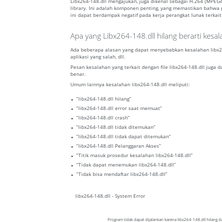
Libx264-148.dll mengajukan, juga dikenal sebagai H.264 (MPEG
library. Ini adalah komponen penting, yang memastikan bahwa pr
ini dapat berdampak negatif pada kerja perangkat lunak terkait
Apa yang Libx264-148.dll hilang berarti kesa
Ada beberapa alasan yang dapat menyebabkan kesalahan libx264
aplikasi yang salah, dll.
Pesan kesalahan yang terkait dengan file libx264-148.dll juga 
benar.
Umum lainnya kesalahan libx264-148.dll meliputi:
“libx264-148.dll hilang”
“libx264-148.dll error saat memuat”
“libx264-148.dll crash”
“libx264-148.dll tidak ditemukan”
“libx264-148.dll tidak dapat ditemukan”
“libx264-148.dll Pelanggaran Akses”
“Titik masuk prosedur kesalahan libx264-148.dll”
“Tidak dapat menemukan libx264-148.dll”
“Tidak bisa mendaftar libx264-148.dll”
libx264-148.dll - System Error
Program tidak dapat dijalankan karena libx264-148.dll hilang 