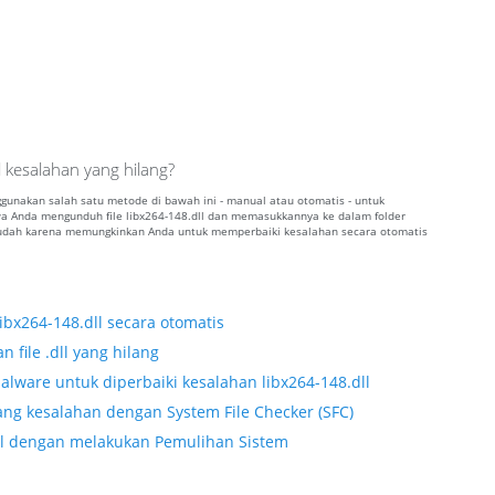
 kesalahan yang hilang?
nggunakan salah satu metode di bawah ini - manual atau otomatis - untuk
Anda mengunduh file libx264-148.dll dan memasukkannya ke dalam folder
 mudah karena memungkinkan Anda untuk memperbaiki kesalahan secara otomatis
ibx264-148.dll secara otomatis
 file .dll yang hilang
lware untuk diperbaiki kesalahan libx264-148.dll
ang kesalahan dengan System File Checker (SFC)
.dll dengan melakukan Pemulihan Sistem