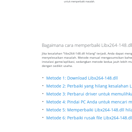
untuk memperbaiki masalah.
Bagaimana cara memperbaiki Libx264-148.dll
Jika kesalahan "libx264-148.dll hilang" terjadi, Anda dapat me
menyelesaikan masalah. Metode manual mengasumsikan bahwa 
instalasi game/aplikasi, sedangkan metode kedua jauh lebih
dengan sedikit usaha.
Metode 1: Download Libx264-148.dll
Metode 2: Perbaiki yang hilang kesalahan L
Metode 3: Perbarui driver untuk memulihkan
Metode 4: Pindai PC Anda untuk mencari ma
Metode 5: Memperbaiki Libx264-148.dll hil
Metode 6: Perbaiki rusak file Libx264-148