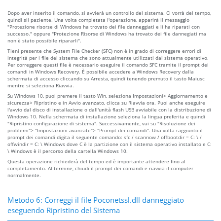
Dopo aver inserito il comando, si avvierà un controllo del sistema. Ci vorrà del tempo,
quindi sii paziente. Una volta completata l'operazione, apparirà il messaggio
"Protezione risorse di Windows ha trovato dei file danneggiati e li ha riparati con
successo." oppure "Protezione Risorse di Windows ha trovato dei file dannegiati ma
non è stato possibile ripararli".
Tieni presente che System File Checker (SFC) non è in grado di correggere errori di
integrità per i file del sistema che sono attualmente utilizzati dal sistema operativo.
Per correggere questi file è necessario eseguire il comando SFC tramite il prompt dei
comandi in Windows Recovery. È possibile accedere a Windows Recovery dalla
schermata di accesso cliccando su Arresta, quindi tenendo premuto il tasto Maiusc
mentre si seleziona Riavvia.
Su Windows 10, puoi premere il tasto Win, seleziona Impostazioni> Aggiornamento e
sicurezza> Ripristino e in Avvio avanzato, clicca su Riavvia ora. Puoi anche eseguire
l'avvio dal disco di installazione o dall'unità flash USB avviabile con la distribuzione di
Windows 10. Nella schermata di installazione seleziona la lingua preferita e quindi
"Ripristino configurazione di sistema". Successivamente, vai su "Risoluzione dei
problemi"> "Impostazioni avanzate"> "Prompt dei comandi". Una volta raggiunto il
prompt dei comandi digita il seguente comando: sfc / scannow / offbootdir = C: \ /
offwindir = C: \ Windows dove C è la partizione con il sistema operativo installato e C:
\ Windows è il percorso della cartella Windows 10.
Questa operazione richiederà del tempo ed è importante attendere fino al
completamento. Al termine, chiudi il prompt dei comandi e riavvia il computer
normalmente.
Metodo 6: Correggi il file Poconetssl.dll danneggiato
eseguendo Ripristino del Sistema