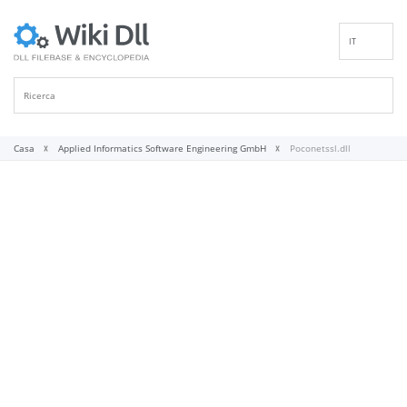
IT
EN
DE
ES
FR
Casa
Applied Informatics Software Engineering GmbH
Poconetssl.dll
PT
RU
ID
NL
NN
SV
VI
FI