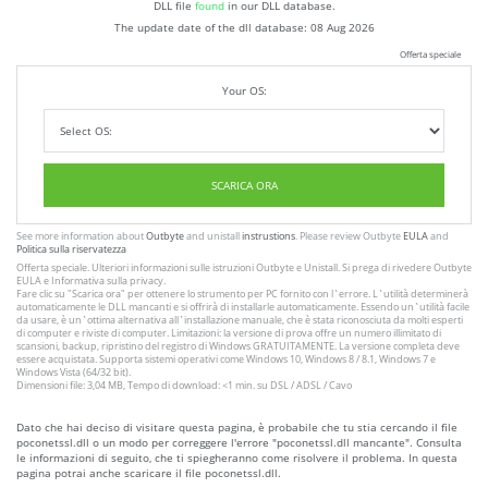
DLL file
found
in our DLL database.
The update date of the dll database:
08 Aug 2026
Offerta speciale
Your OS:
SCARICA ORA
See more information about
Outbyte
and unistall
instrustions
. Please review Outbyte
EULA
and
Politica sulla riservatezza
Offerta speciale. Ulteriori informazioni sulle istruzioni
Outbyte
e
Unistall
. Si prega di rivedere Outbyte
EULA
e
Informativa sulla privacy
.
Fare clic su
"Scarica ora"
per ottenere lo strumento per PC fornito con l`errore. L`utilità determinerà
automaticamente le DLL mancanti e si offrirà di installarle automaticamente. Essendo un`utilità facile
da usare, è un`ottima alternativa all`installazione manuale, che è stata riconosciuta da molti esperti
di computer e riviste di computer. Limitazioni: la versione di prova offre un numero illimitato di
scansioni, backup, ripristino del registro di Windows GRATUITAMENTE. La versione completa deve
essere acquistata. Supporta sistemi operativi come Windows 10, Windows 8 / 8.1, Windows 7 e
Windows Vista (64/32 bit).
Dimensioni file: 3,04 MB, Tempo di download: <1 min. su DSL / ADSL / Cavo
Dato che hai deciso di visitare questa pagina, è probabile che tu stia cercando il file
poconetssl.dll o un modo per correggere l'errore "poconetssl.dll mancante". Consulta
le informazioni di seguito, che ti spiegheranno come risolvere il problema. In questa
pagina potrai anche scaricare il file poconetssl.dll.