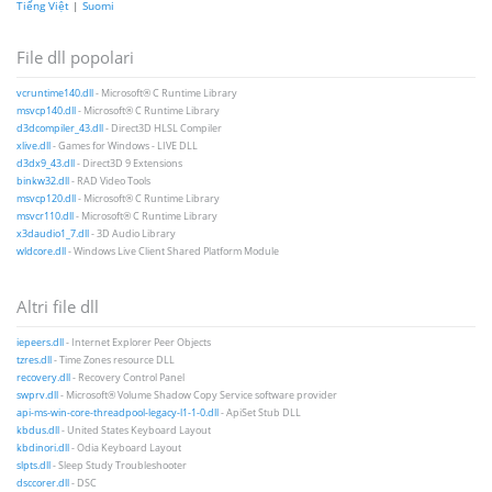
Tiếng Việt
|
Suomi
File dll popolari
vcruntime140.dll
- Microsoft® C Runtime Library
msvcp140.dll
- Microsoft® C Runtime Library
d3dcompiler_43.dll
- Direct3D HLSL Compiler
xlive.dll
- Games for Windows - LIVE DLL
d3dx9_43.dll
- Direct3D 9 Extensions
binkw32.dll
- RAD Video Tools
msvcp120.dll
- Microsoft® C Runtime Library
msvcr110.dll
- Microsoft® C Runtime Library
x3daudio1_7.dll
- 3D Audio Library
wldcore.dll
- Windows Live Client Shared Platform Module
Altri file dll
iepeers.dll
- Internet Explorer Peer Objects
tzres.dll
- Time Zones resource DLL
recovery.dll
- Recovery Control Panel
swprv.dll
- Microsoft® Volume Shadow Copy Service software provider
api-ms-win-core-threadpool-legacy-l1-1-0.dll
- ApiSet Stub DLL
kbdus.dll
- United States Keyboard Layout
kbdinori.dll
- Odia Keyboard Layout
slpts.dll
- Sleep Study Troubleshooter
dsccorer.dll
- DSC