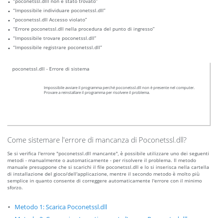
“poconetssl.dlll non è stato trovato”
“Impossibile individuare poconetssl.dll”
“poconetssl.dll Accesso violato”
“Errore poconetssl.dll nella procedura del punto di ingresso”
“Impossibile trovare poconetssl.dll”
“Impossibile registrare poconetssl.dll”
poconetssl.dll - Errore di sistema
Impossibile avviare il programma perché poconetssl.dll non è presente nel computer.
Provare a reinstallare il programma per risolvere il problema.
Come sistemare l'errore di mancanza di Poconetssl.dll?
Se si verifica l'errore "poconetssl.dll mancante", è possibile utilizzare uno dei seguenti
metodi - manualmente o automaticamente - per risolvere il problema. Il metodo
manuale presuppone che si scarichi il file poconetssl.dll e lo si inserisca nella cartella
di installazione del gioco/dell'applicazione, mentre il secondo metodo è molto più
semplice in quanto consente di correggere automaticamente l'errore con il minimo
sforzo.
Metodo 1: Scarica Poconetssl.dll