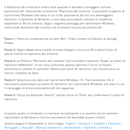
Il Ripristino del sistema è molto utile quando si desidera correggere l'errore
poconetssl.dll. Utilizzando la funzione "Ripristino del sistema", è possibile scegliere di
ripristinare Windows alla data in cui il file poconetssl.dll non era danneggiato.
Pertanto, il ripristino di Windows a una data precedente annulla le modifiche
apportate ai file di sistema. Segui i seguenti passaggi per ripristinare Windows,
utilizzando Ripristino del sistema, ed eliminare l'errore poconetssl.dll.
Passo 1:
Premi la combinazione di tasti Win + R per avviare la finestra di dialogo
Esegui.
Passo 2:
Digita
rstrui
nella casella di testo Esegui e clicca su OK o premi Invio. Si
aprirà l'utilità di ripristino del sistema.
Passo 3:
La finestra "Ripristino del sistema" può includere l'opzione "Scegli un punto di
ripristino differente". In tal caso, seleziona questa opzione e clicca su Avanti.
Seleziona la casella di controllo "Mostra più punti di ripristino" per visualizzare un
elenco completo di date.
Passo 4:
Seleziona una data per ripristinare Windows 10. Tieni presente che è
necessario selezionare un punto di ripristino che ripristinerà Windows alla data in cui
il messaggio di errore poconetssl.dll non appariva.
Passo 5:
Clicca sul pulsante "Avanti", quindi clicca su "Fine" per confermare il punto di
ripristino.
A questo punto, il computer si riavvierà normalmente e si avvierà con la versione
ripristinata di Windows e l'errore poconetssl.dll dovrebbe essere risolto.
Questa pagina è disponibile in altre lingue:
English
|
Deutsch
|
Español
|
Français
|
Português
|
Русский
|
Bahasa Indonesia
|
Nederlands
|
Nynorsk
|
Svenska
|