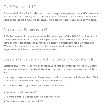
Cos’è Poconetssl.dll?
Poconetssl.dll è un file DLL (Dynamic Link Library):delevoped_by che fa riferimento ai
file di sistema essenziali, del sistema operativo Windows. Solitamente contiene una
serie di procedure e funzioni del driver, che possono essere applicate da Windows.
A cosa serve Poconetssl.dll?
Il file Poconetssl.dll, noto anche come This file is part of the POCO C++ Libraries., è
comunemente associato a This file is part of the POCO C++ Libraries.. È un
componente essenziale, che garantisce il corretto funzionamento dei programmi
Windows. Pertanto, la mancanza del file poconetssl.dll, potrebbe influire
negativamente il lavoro del software associato.
Cosa si intende per errore di mancanza di Poconetssl.dll?
Esistono diversi motivi per cui si possano verificare gli errori poconetssl.dll. Questi
includono problemi di registro di Windows, software dannoso, applicazioni difettose,
ecc.
I messaggi di errore relativi al file poconetssl.dll possono anche indicare che il file è
stato installato in modo errato, danneggiato o rimosso.
Altri comuni errori riguardanti poconetssl.dll includono:
“poconetssl.dll mancante”
“Errore durante il caricamento di poconetssl.dll”
“Arresto anomalo poconetssl.dll”