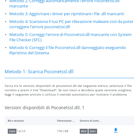
Metodo 2: Correggi automaticamente l'errore Poconetssl.dll
mancante
Metodo 3: Aggiornare i driver per ripristinare i file .dll mancanti
Metodo 4: Scansiona il tuo PC per rilevazione malware così da poter
correggere l'errore poconetssl.dll
Metodo 5: Correggi l'errore di Poconetssl.dll mancante con System
File Checker (SFC)
Metodo 6: Correggi il file Poconetssl.dll danneggiato eseguendo
Ripristino del Sistema
Metodo 1: Scarica Poconetssl.dll
Cerca tra le versioni disponibili di poconetssl.dll dal seguente elenco, seleziona il file
corretto e premi il link "Download". Se non riesci a decidere quale versione scegliere,
leggi il seguente articolo o utilizza il metodo automatico per risolvere il problema
Versioni disponibili di Poconetssl.dll, 1
Bit e versione
Dimensione del file
Somma di controllo
174.1 KB
1.6.1.0
32bit
MD5
SHA1