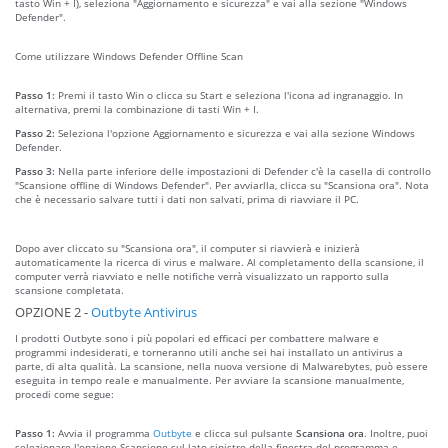
tasto Win + I), seleziona "Aggiornamento e sicurezza" e vai alla sezione "Windows
Defender".
Come utilizzare Windows Defender Offline Scan
Passo 1:
Premi il tasto Win o clicca su Start e seleziona l'icona ad ingranaggio. In
alternativa, premi la combinazione di tasti Win + I.
Passo 2:
Seleziona l'opzione Aggiornamento e sicurezza e vai alla sezione Windows
Defender.
Passo 3:
Nella parte inferiore delle impostazioni di Defender c'è la casella di controllo
"Scansione offline di Windows Defender". Per avviarlla, clicca su "Scansiona ora". Nota
che è necessario salvare tutti i dati non salvati, prima di riavviare il PC.
Dopo aver cliccato su "Scansiona ora", il computer si riavvierà e inizierà
automaticamente la ricerca di virus e malware. Al completamento della scansione, il
computer verrà riavviato e nelle notifiche verrà visualizzato un rapporto sulla
scansione completata.
OPZIONE 2 -
Outbyte Antivirus
I prodotti Outbyte sono i più popolari ed efficaci per combattere malware e
programmi indesiderati, e torneranno utili anche sei hai installato un antivirus a
parte, di alta qualità. La scansione, nella nuova versione di Malwarebytes, può essere
eseguita in tempo reale e manualmente. Per avviare la scansione manualmente,
procedi come segue:
Passo 1:
Avvia il programma
Outbyte
e clicca sul pulsante
Scansiona ora
. Inoltre, puoi
selezionare l'opzione Scansione sul lato sinistro della finestra del programma e