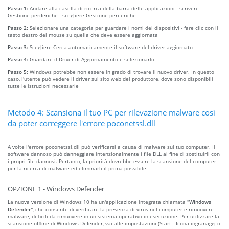
Passo 1:
Andare alla casella di ricerca della barra delle applicazioni - scrivere
Gestione periferiche - scegliere Gestione periferiche
Passo 2:
Selezionare una categoria per guardare i nomi dei dispositivi - fare clic con il
tasto destro del mouse su quella che deve essere aggiornata
Passo 3:
Scegliere Cerca automaticamente il software del driver aggiornato
Passo 4:
Guardare il Driver di Aggiornamento e selezionarlo
Passo 5:
Windows potrebbe non essere in grado di trovare il nuovo driver. In questo
caso, l'utente può vedere il driver sul sito web del produttore, dove sono disponibili
tutte le istruzioni necessarie
Metodo 4: Scansiona il tuo PC per rilevazione malware così
da poter correggere l'errore poconetssl.dll
A volte l'errore poconetssl.dll può verificarsi a causa di malware sul tuo computer. Il
software dannoso può danneggiare intenzionalmente i file DLL al fine di sostituirli con
i propri file dannosi. Pertanto, la priorità dovrebbe essere la scansione del computer
per la ricerca di malware ed eliminarli il prima possibile.
OPZIONE 1 - Windows Defender
La nuova versione di Windows 10 ha un'applicazione integrata chiamata
"Windows
Defender"
, che consente di verificare la presenza di virus nel computer e rimuovere
malware, difficili da rimuovere in un sistema operativo in esecuzione. Per utilizzare la
scansione offline di Windows Defender, vai alle impostazioni (Start - Icona ingranaggi o