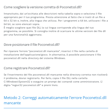
Come scegliere la versione corretta di Poconetssl.dll?
Innanzitutto, dai un’occhiata alle descrizioni nella tabella sopra e seleziona il file
appropriato per il tuo programma. Presta attenzione al fatto che si tratti di un file a
64 o 32 bit e, inoltre, alla lingua che utilizza. Per i programmi a 64 bit, utilizzare i file a
64 bit, se sono elencati sopra.
È meglio scegliere quei file DLL la cui lingua corrisponde alla lingua del tuo
programma, se possibile. Si consiglia inoltre di scaricare le ultime versioni dei file dll
per una funzionalità aggiornata.
Dove posizionare il file Poconetssl.dll?
Per riparare l'errore "poconetssl.dll mancante", inserisci il file nella cartella di
installazione dell'applicazione/gioco. In alternativa, è possibile posizionare il file
poconetssl.dll nella directory del sistema Windows.
Come registrare Poconetssl.dll?
Se l'inserimento del file poconetssl.dll mancante nella directory corretta non risolverà
il problema, dovrai registrarlo. Per farlo, copia il file DLL nella cartella
C:\Windows\System32 e eseguire un prompt dei comandi come amministratore. Lì
digita "regsvr32 poconetssl.dll" e premi Invio.
Metodo 2: Correggi automaticamente l'errore Poconetssl.dll
mancante