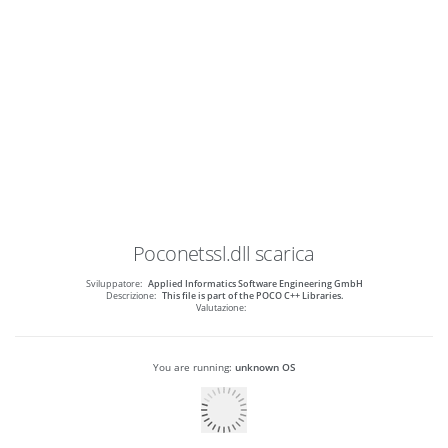
Poconetssl.dll
scarica
Sviluppatore:
Applied Informatics Software Engineering GmbH
Descrizione:
This file is part of the POCO C++ Libraries.
Valutazione:
You are running:
unknown OS