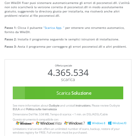
Con WikiDll Fixer puoi sistemare automaticamente gli errori di poconetssl.dll. L'utilità
non solo scaricherà la versione corretta di poconetssl.dll in modo assolutamente
gratuito, suggerendo la directory giusta per installarla, ma risolverà anche altri
problemi relativi al file poconetssl.dll.
Passo 1:
Clicca il pulsante
“Scarica App. ”
per ottenere uno strumento automatico,
fornito da WikiDll.
Passo 2:
Installa il programma seguendo le semplici istruzioni di installazione.
Passo 3:
Avvia il programma per correggere gli errori poconetssl.dll e altri problemi.
Offerta speciale
4.365.534
scarica
Scarica
Soluzione
See more information about
Outbyte
and unistall
instrustions
. Please review Outbyte
EULA
and
Politica sulla riservatezza
Dimensione Del File: 3.04 MB, Tempo di scarica: < 1 min. on DSL/ADSL/Cable
Questo strumento è compatibile con:
Limitations: trial version offers an unlimited number of scans, backup, restore of your
windows registry for FREE. Full version must be purchased.