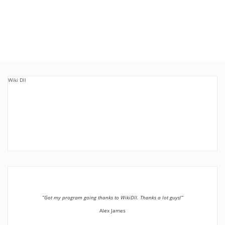
Wiki Dll
”Got my program going thanks to WikiDll. Thanks a lot guys!”
Alex James