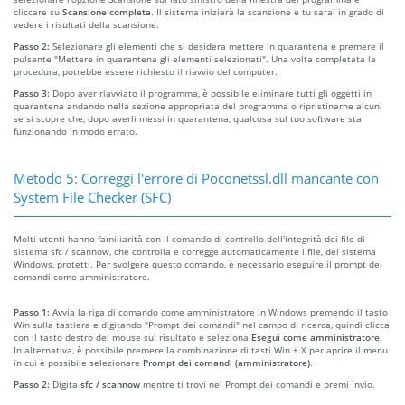
cliccare su
Scansione completa
. Il sistema inizierà la scansione e tu sarai in grado di
vedere i risultati della scansione.
Passo 2:
Selezionare gli elementi che si desidera mettere in quarantena e premere il
pulsante "Mettere in quarantena gli elementi selezionati". Una volta completata la
procedura, potrebbe essere richiesto il riavvio del computer.
Passo 3:
Dopo aver riavviato il programma, è possibile eliminare tutti gli oggetti in
quarantena andando nella sezione appropriata del programma o ripristinarne alcuni
se si scopre che, dopo averli messi in quarantena, qualcosa sul tuo software sta
funzionando in modo errato.
Metodo 5: Correggi l'errore di Poconetssl.dll mancante con
System File Checker (SFC)
Molti utenti hanno familiarità con il comando di controllo dell'integrità dei file di
sistema sfc / scannow, che controlla e corregge automaticamente i file, del sistema
Windows, protetti. Per svolgere questo comando, è necessario eseguire il prompt dei
comandi come amministratore.
Passo 1:
Avvia la riga di comando come amministratore in Windows premendo il tasto
Win sulla tastiera e digitando "Prompt dei comandi" nel campo di ricerca, quindi clicca
con il tasto destro del mouse sul risultato e seleziona
Esegui come amministratore
.
In alternativa, è possibile premere la combinazione di tasti Win + X per aprire il menu
in cui è possibile selezionare
Prompt dei comandi (amministratore)
.
Passo 2:
Digita
sfc / scannow
mentre ti trovi nel Prompt dei comandi e premi Invio.