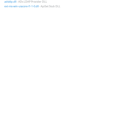
adsldp.dll
- ADs LDAP Provider DLL
ext-ms-win-uiacore-l1-1-0.dll
- ApiSet Stub DLL