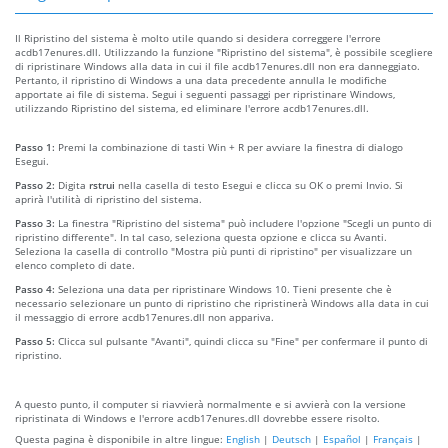
Il Ripristino del sistema è molto utile quando si desidera correggere l'errore
acdb17enures.dll. Utilizzando la funzione "Ripristino del sistema", è possibile scegliere
di ripristinare Windows alla data in cui il file acdb17enures.dll non era danneggiato.
Pertanto, il ripristino di Windows a una data precedente annulla le modifiche
apportate ai file di sistema. Segui i seguenti passaggi per ripristinare Windows,
utilizzando Ripristino del sistema, ed eliminare l'errore acdb17enures.dll.
Passo 1:
Premi la combinazione di tasti Win + R per avviare la finestra di dialogo
Esegui.
Passo 2:
Digita
rstrui
nella casella di testo Esegui e clicca su OK o premi Invio. Si
aprirà l'utilità di ripristino del sistema.
Passo 3:
La finestra "Ripristino del sistema" può includere l'opzione "Scegli un punto di
ripristino differente". In tal caso, seleziona questa opzione e clicca su Avanti.
Seleziona la casella di controllo "Mostra più punti di ripristino" per visualizzare un
elenco completo di date.
Passo 4:
Seleziona una data per ripristinare Windows 10. Tieni presente che è
necessario selezionare un punto di ripristino che ripristinerà Windows alla data in cui
il messaggio di errore acdb17enures.dll non appariva.
Passo 5:
Clicca sul pulsante "Avanti", quindi clicca su "Fine" per confermare il punto di
ripristino.
A questo punto, il computer si riavvierà normalmente e si avvierà con la versione
ripristinata di Windows e l'errore acdb17enures.dll dovrebbe essere risolto.
Questa pagina è disponibile in altre lingue:
English
|
Deutsch
|
Español
|
Français
|