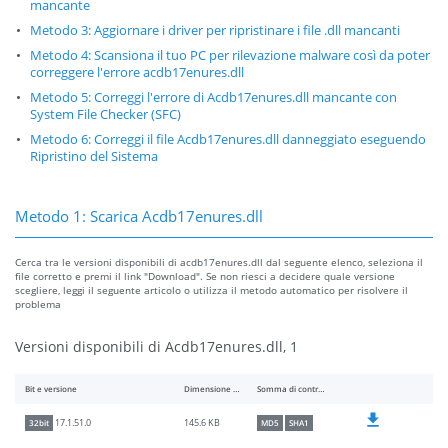
mancante
Metodo 3: Aggiornare i driver per ripristinare i file .dll mancanti
Metodo 4: Scansiona il tuo PC per rilevazione malware così da poter
correggere l'errore acdb17enures.dll
Metodo 5: Correggi l'errore di Acdb17enures.dll mancante con
System File Checker (SFC)
Metodo 6: Correggi il file Acdb17enures.dll danneggiato eseguendo
Ripristino del Sistema
Metodo 1: Scarica Acdb17enures.dll
Cerca tra le versioni disponibili di acdb17enures.dll dal seguente elenco, seleziona il
file corretto e premi il link "Download". Se non riesci a decidere quale versione
scegliere, leggi il seguente articolo o utilizza il metodo automatico per risolvere il
problema
Versioni disponibili di Acdb17enures.dll, 1
Bit e versione
Dimensione del file
Somma di controllo
145.6 KB
17.1.51.0
32bit
MD5
SHA1