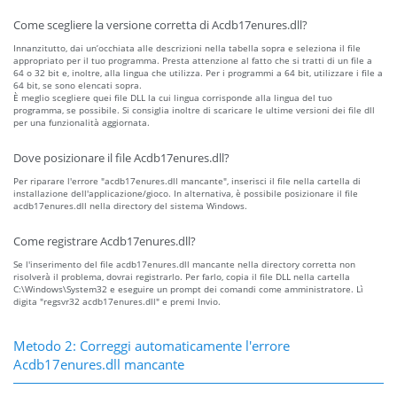
Come scegliere la versione corretta di Acdb17enures.dll?
Innanzitutto, dai un’occhiata alle descrizioni nella tabella sopra e seleziona il file
appropriato per il tuo programma. Presta attenzione al fatto che si tratti di un file a
64 o 32 bit e, inoltre, alla lingua che utilizza. Per i programmi a 64 bit, utilizzare i file a
64 bit, se sono elencati sopra.
È meglio scegliere quei file DLL la cui lingua corrisponde alla lingua del tuo
programma, se possibile. Si consiglia inoltre di scaricare le ultime versioni dei file dll
per una funzionalità aggiornata.
Dove posizionare il file Acdb17enures.dll?
Per riparare l'errore "acdb17enures.dll mancante", inserisci il file nella cartella di
installazione dell'applicazione/gioco. In alternativa, è possibile posizionare il file
acdb17enures.dll nella directory del sistema Windows.
Come registrare Acdb17enures.dll?
Se l'inserimento del file acdb17enures.dll mancante nella directory corretta non
risolverà il problema, dovrai registrarlo. Per farlo, copia il file DLL nella cartella
C:\Windows\System32 e eseguire un prompt dei comandi come amministratore. Lì
digita "regsvr32 acdb17enures.dll" e premi Invio.
Metodo 2: Correggi automaticamente l'errore
Acdb17enures.dll mancante