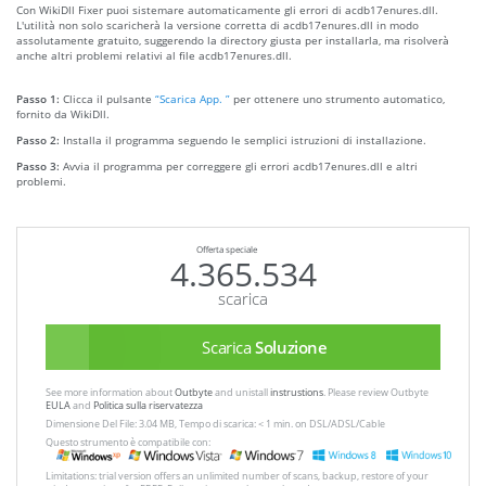
Con WikiDll Fixer puoi sistemare automaticamente gli errori di acdb17enures.dll.
L'utilità non solo scaricherà la versione corretta di acdb17enures.dll in modo
assolutamente gratuito, suggerendo la directory giusta per installarla, ma risolverà
anche altri problemi relativi al file acdb17enures.dll.
Passo 1:
Clicca il pulsante
“Scarica App. ”
per ottenere uno strumento automatico,
fornito da WikiDll.
Passo 2:
Installa il programma seguendo le semplici istruzioni di installazione.
Passo 3:
Avvia il programma per correggere gli errori acdb17enures.dll e altri
problemi.
Offerta speciale
4.365.534
scarica
Scarica
Soluzione
See more information about
Outbyte
and unistall
instrustions
. Please review Outbyte
EULA
and
Politica sulla riservatezza
Dimensione Del File: 3.04 MB, Tempo di scarica: < 1 min. on DSL/ADSL/Cable
Questo strumento è compatibile con:
Limitations: trial version offers an unlimited number of scans, backup, restore of your