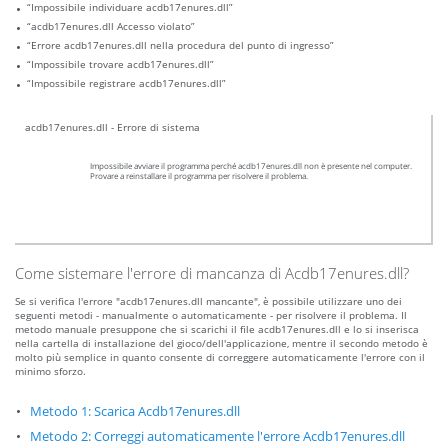
“Impossibile individuare acdb17enures.dll”
“acdb17enures.dll Accesso violato”
“Errore acdb17enures.dll nella procedura del punto di ingresso”
“Impossibile trovare acdb17enures.dll”
“Impossibile registrare acdb17enures.dll”
acdb17enures.dll - Errore di sistema
Impossibile avviare il programma perché acdb17enures.dll non è presente nel computer.
Provare a reinstallare il programma per risolvere il problema.
Come sistemare l'errore di mancanza di Acdb17enures.dll?
Se si verifica l'errore "acdb17enures.dll mancante", è possibile utilizzare uno dei
seguenti metodi - manualmente o automaticamente - per risolvere il problema. Il
metodo manuale presuppone che si scarichi il file acdb17enures.dll e lo si inserisca
nella cartella di installazione del gioco/dell'applicazione, mentre il secondo metodo è
molto più semplice in quanto consente di correggere automaticamente l'errore con il
minimo sforzo.
Metodo 1: Scarica Acdb17enures.dll
Metodo 2: Correggi automaticamente l'errore Acdb17enures.dll