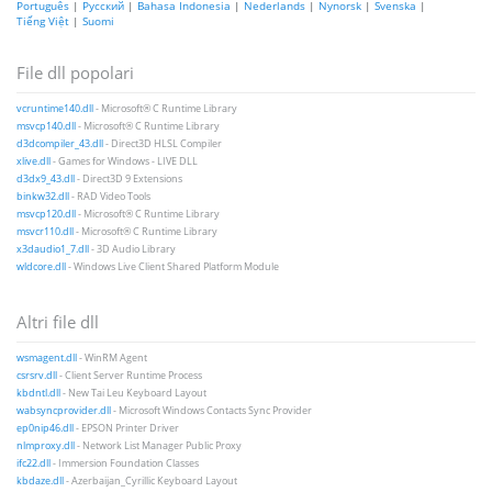
Português
|
Русский
|
Bahasa Indonesia
|
Nederlands
|
Nynorsk
|
Svenska
|
Tiếng Việt
|
Suomi
File dll popolari
vcruntime140.dll
- Microsoft® C Runtime Library
msvcp140.dll
- Microsoft® C Runtime Library
d3dcompiler_43.dll
- Direct3D HLSL Compiler
xlive.dll
- Games for Windows - LIVE DLL
d3dx9_43.dll
- Direct3D 9 Extensions
binkw32.dll
- RAD Video Tools
msvcp120.dll
- Microsoft® C Runtime Library
msvcr110.dll
- Microsoft® C Runtime Library
x3daudio1_7.dll
- 3D Audio Library
wldcore.dll
- Windows Live Client Shared Platform Module
Altri file dll
wsmagent.dll
- WinRM Agent
csrsrv.dll
- Client Server Runtime Process
kbdntl.dll
- New Tai Leu Keyboard Layout
wabsyncprovider.dll
- Microsoft Windows Contacts Sync Provider
ep0nip46.dll
- EPSON Printer Driver
nlmproxy.dll
- Network List Manager Public Proxy
ifc22.dll
- Immersion Foundation Classes
kbdaze.dll
- Azerbaijan_Cyrillic Keyboard Layout