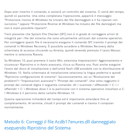
Dopo aver inserito il comando, si avvierà un controllo del sistema. Ci vorrà del tempo,
quindi sii paziente. Una volta completata l'operazione, apparirà il messaggio
"Protezione risorse di Windows ha trovato dei file danneggiati e li ha riparati con
successo." oppure "Protezione Risorse di Windows ha trovato dei file dannegiati ma
non è stato possibile ripararli".
Tieni presente che System File Checker (SFC) non è in grado di correggere errori di
integrità per i file del sistema che sono attualmente utilizzati dal sistema operativo.
Per correggere questi file è necessario eseguire il comando SFC tramite il prompt dei
comandi in Windows Recovery. È possibile accedere a Windows Recovery dalla
schermata di accesso cliccando su Arresta, quindi tenendo premuto il tasto Maiusc
mentre si seleziona Riavvia.
Su Windows 10, puoi premere il tasto Win, seleziona Impostazioni> Aggiornamento e
sicurezza> Ripristino e in Avvio avanzato, clicca su Riavvia ora. Puoi anche eseguire
l'avvio dal disco di installazione o dall'unità flash USB avviabile con la distribuzione di
Windows 10. Nella schermata di installazione seleziona la lingua preferita e quindi
"Ripristino configurazione di sistema". Successivamente, vai su "Risoluzione dei
problemi"> "Impostazioni avanzate"> "Prompt dei comandi". Una volta raggiunto il
prompt dei comandi digita il seguente comando: sfc / scannow / offbootdir = C: \ /
offwindir = C: \ Windows dove C è la partizione con il sistema operativo installato e C:
\ Windows è il percorso della cartella Windows 10.
Questa operazione richiederà del tempo ed è importante attendere fino al
completamento. Al termine, chiudi il prompt dei comandi e riavvia il computer
normalmente.
Metodo 6: Correggi il file Acdb17enures.dll danneggiato
eseguendo Ripristino del Sistema