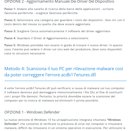
OPZIONE 2 - Aggiornamento Manuale Dei Driver Del Dispositivo
Passo 1:
Andare alla casella di ricerca della barra delle applicazioni - scrivere
Gestione periferiche - scegliere Gestione periferiche
Passo 2:
Selezionare una categoria per guardare i nomi dei dispositivi - fare clic con il
tasto destro del mouse su quella che deve essere aggiornata
Passo 3:
Scegliere Cerca automaticamente il software del driver aggiornato
Passo 4:
Guardare il Driver di Aggiornamento e selezionarlo
Passo 5:
Windows potrebbe non essere in grado di trovare il nuovo driver. In questo
caso, l'utente può vedere il driver sul sito web del produttore, dove sono disponibili
tutte le istruzioni necessarie
Metodo 4: Scansiona il tuo PC per rilevazione malware così
da poter correggere l'errore acdb17enures.dll
A volte l'errore acdb17enures.dll può verificarsi a causa di malware sul tuo computer.
Il software dannoso può danneggiare intenzionalmente i file DLL al fine di sostituirli
con i propri file dannosi. Pertanto, la priorità dovrebbe essere la scansione del
computer per la ricerca di malware ed eliminarli il prima possibile.
OPZIONE 1 - Windows Defender
La nuova versione di Windows 10 ha un'applicazione integrata chiamata
"Windows
Defender"
, che consente di verificare la presenza di virus nel computer e rimuovere
malware, difficili da rimuovere in un sistema operativo in esecuzione. Per utilizzare la