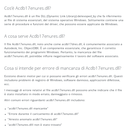
Cos’è Acdb17enures.dll?
Acdb17enures.dll è un file DLL (Dynamic Link Library):delevoped_by che fa riferimento
ai file di sistema essenziali, del sistema operativo Windows. Solitamente contiene una
serie di procedure e funzioni del driver, che possono essere applicate da Windows.
A cosa serve Acdb17enures.dll?
Il file Acdb17enures.dll, noto anche come acdb17dres.dll, è comunemente associato a
Autodesk, Inc. ObjectDBX. È un componente essenziale, che garantisce il corretto
funzionamento dei programmi Windows. Pertanto, la mancanza del file
acdb17enures.dll, potrebbe influire negativamente il lavoro del software associato.
Cosa si intende per errore di mancanza di Acdb17enures.dll?
Esistono diversi motivi per cui si possano verificare gli errori acdb17enures.dll. Questi
includono problemi di registro di Windows, software dannoso, applicazioni difettose,
ecc.
I messaggi di errore relativi al file acdb17enures.dll possono anche indicare che il file
è stato installato in modo errato, danneggiato o rimosso.
Altri comuni errori riguardanti acdb17enures.dll includono:
“acdb17enures.dll mancante”
“Errore durante il caricamento di acdb17enures.dll”
“Arresto anomalo acdb17enures.dll”
“acdb17enures.dlll non è stato trovato”