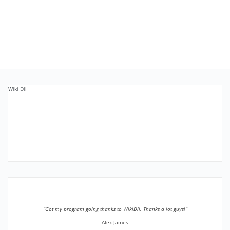
Wiki Dll
”Got my program going thanks to WikiDll. Thanks a lot guys!”
Alex James