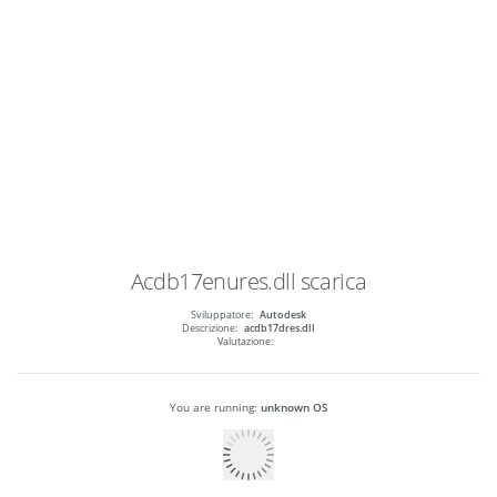
Acdb17enures.dll
scarica
Sviluppatore:
Autodesk
Descrizione:
acdb17dres.dll
Valutazione:
You are running:
unknown OS