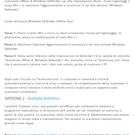
scansione offline di Windows Defender, vai alle impostazioni (Start - Icona ingranaggi o
tasto Win + I), seleziona "Aggiornamento e sicurezza" e vai alla sezione "Windows
Defender".
Come utilizzare Windows Defender Offline Scan
Passo 1:
Premi il tasto Win o clicca su Start e seleziona l'icona ad ingranaggio. In
alternativa, premi la combinazione di tasti Win + I.
Passo 2:
Seleziona l'opzione Aggiornamento e sicurezza e vai alla sezione Windows
Defender.
Passo 3:
Nella parte inferiore delle impostazioni di Defender c'è la casella di controllo
"Scansione offline di Windows Defender". Per avviarlla, clicca su "Scansiona ora". Nota
che è necessario salvare tutti i dati non salvati, prima di riavviare il PC.
Dopo aver cliccato su "Scansiona ora", il computer si riavvierà e inizierà
automaticamente la ricerca di virus e malware. Al completamento della scansione, il
computer verrà riavviato e nelle notifiche verrà visualizzato un rapporto sulla
scansione completata.
OPZIONE 2 -
Outbyte Antivirus
I prodotti Outbyte sono i più popolari ed efficaci per combattere malware e
programmi indesiderati, e torneranno utili anche sei hai installato un antivirus a
parte, di alta qualità. La scansione, nella nuova versione di Malwarebytes, può essere
eseguita in tempo reale e manualmente. Per avviare la scansione manualmente,
procedi come segue:
Passo 1:
Avvia il programma
Outbyte
e clicca sul pulsante
Scansiona ora
. Inoltre, puoi