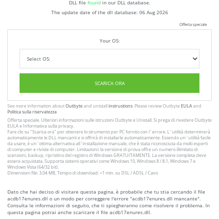
DLL file
found
in our DLL database.
The update date of the dll database:
06 Aug 2026
Offerta speciale
Your OS:
SCARICA ORA
See more information about
Outbyte
and unistall
instrustions
. Please review Outbyte
EULA
and
Politica sulla riservatezza
Offerta speciale. Ulteriori informazioni sulle istruzioni
Outbyte
e
Unistall
. Si prega di rivedere Outbyte
EULA
e
Informativa sulla privacy
.
Fare clic su
"Scarica ora"
per ottenere lo strumento per PC fornito con l`errore. L`utilità determinerà
automaticamente le DLL mancanti e si offrirà di installarle automaticamente. Essendo un`utilità facile
da usare, è un`ottima alternativa all`installazione manuale, che è stata riconosciuta da molti esperti
di computer e riviste di computer. Limitazioni: la versione di prova offre un numero illimitato di
scansioni, backup, ripristino del registro di Windows GRATUITAMENTE. La versione completa deve
essere acquistata. Supporta sistemi operativi come Windows 10, Windows 8 / 8.1, Windows 7 e
Windows Vista (64/32 bit).
Dimensioni file: 3,04 MB, Tempo di download: <1 min. su DSL / ADSL / Cavo
Dato che hai deciso di visitare questa pagina, è probabile che tu stia cercando il file
acdb17enures.dll o un modo per correggere l'errore "acdb17enures.dll mancante".
Consulta le informazioni di seguito, che ti spiegheranno come risolvere il problema. In
questa pagina potrai anche scaricare il file acdb17enures.dll.