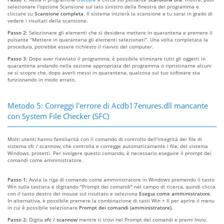
selezionare l'opzione Scansione sul lato sinistro della finestra del programma e
cliccare su
Scansione completa
. Il sistema inizierà la scansione e tu sarai in grado di
vedere i risultati della scansione.
Passo 2:
Selezionare gli elementi che si desidera mettere in quarantena e premere il
pulsante "Mettere in quarantena gli elementi selezionati". Una volta completata la
procedura, potrebbe essere richiesto il riavvio del computer.
Passo 3:
Dopo aver riavviato il programma, è possibile eliminare tutti gli oggetti in
quarantena andando nella sezione appropriata del programma o ripristinarne alcuni
se si scopre che, dopo averli messi in quarantena, qualcosa sul tuo software sta
funzionando in modo errato.
Metodo 5: Correggi l'errore di Acdb17enures.dll mancante
con System File Checker (SFC)
Molti utenti hanno familiarità con il comando di controllo dell'integrità dei file di
sistema sfc / scannow, che controlla e corregge automaticamente i file, del sistema
Windows, protetti. Per svolgere questo comando, è necessario eseguire il prompt dei
comandi come amministratore.
Passo 1:
Avvia la riga di comando come amministratore in Windows premendo il tasto
Win sulla tastiera e digitando "Prompt dei comandi" nel campo di ricerca, quindi clicca
con il tasto destro del mouse sul risultato e seleziona
Esegui come amministratore
.
In alternativa, è possibile premere la combinazione di tasti Win + X per aprire il menu
in cui è possibile selezionare
Prompt dei comandi (amministratore)
.
Passo 2:
Digita
sfc / scannow
mentre ti trovi nel Prompt dei comandi e premi Invio.