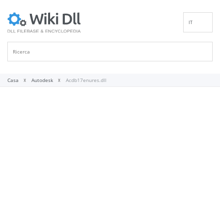
IT
EN
DE
ES
FR
Casa
Autodesk
Acdb17enures.dll
PT
RU
ID
NL
NN
SV
VI
FI