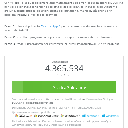
Con WikiDll Fixer puoi sistemare automaticamente gli errori di geocalcpbw.dll. L'utilità
non solo scaricherà la versione corretta di geocalcpbw.dll in modo assolutamente
gratuito, suggerendo la directory giusta per installarla, ma risolverà anche altri
problemi relativi al file geocalcpbw.dll.
Passo 1:
Clicca il pulsante
“Scarica App. ”
per ottenere uno strumento automatico,
fornito da WikiDll.
Passo 2:
Installa il programma seguendo le semplici istruzioni di installazione.
Passo 3:
Avvia il programma per correggere gli errori geocalcpbw.dll e altri problemi.
Offerta speciale
4.365.534
scarica
Scarica
Soluzione
See more information about
Outbyte
and unistall
instrustions
. Please review Outbyte
EULA
and
Politica sulla riservatezza
Dimensione Del File: 3.04 MB, Tempo di scarica: < 1 min. on DSL/ADSL/Cable
Questo strumento è compatibile con:
Limitations: trial version offers an unlimited number of scans, backup, restore of your
windows registry for FREE. Full version must be purchased.