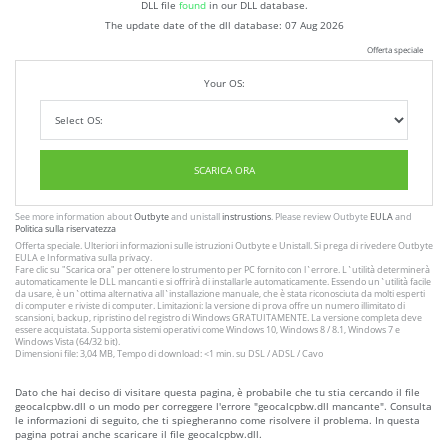
DLL file
found
in our DLL database.
The update date of the dll database:
07 Aug 2026
Offerta speciale
Your OS:
SCARICA ORA
See more information about
Outbyte
and unistall
instrustions
. Please review Outbyte
EULA
and
Politica sulla riservatezza
Offerta speciale. Ulteriori informazioni sulle istruzioni
Outbyte
e
Unistall
. Si prega di rivedere Outbyte
EULA
e
Informativa sulla privacy
.
Fare clic su
"Scarica ora"
per ottenere lo strumento per PC fornito con l`errore. L`utilità determinerà
automaticamente le DLL mancanti e si offrirà di installarle automaticamente. Essendo un`utilità facile
da usare, è un`ottima alternativa all`installazione manuale, che è stata riconosciuta da molti esperti
di computer e riviste di computer. Limitazioni: la versione di prova offre un numero illimitato di
scansioni, backup, ripristino del registro di Windows GRATUITAMENTE. La versione completa deve
essere acquistata. Supporta sistemi operativi come Windows 10, Windows 8 / 8.1, Windows 7 e
Windows Vista (64/32 bit).
Dimensioni file: 3,04 MB, Tempo di download: <1 min. su DSL / ADSL / Cavo
Dato che hai deciso di visitare questa pagina, è probabile che tu stia cercando il file
geocalcpbw.dll o un modo per correggere l'errore "geocalcpbw.dll mancante". Consulta
le informazioni di seguito, che ti spiegheranno come risolvere il problema. In questa
pagina potrai anche scaricare il file geocalcpbw.dll.