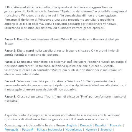
Il Ripristino del sistema è molto utile quando si desidera correggere l'errore
geocalcpbw.dll. Utilizzando la funzione "Ripristino del sistema", è possibile scegliere di
ripristinare Windows alla data in cui il file geocalcpbw.dll non era danneggiato.
Pertanto, il ripristino di Windows a una data precedente annulla le modifiche
apportate ai file di sistema. Segui i seguenti passaggi per ripristinare Windows,
utilizzando Ripristino del sistema, ed eliminare l'errore geocalcpbw.dll.
Passo 1:
Premi la combinazione di tasti Win + R per avviare la finestra di dialogo
Esegui.
Passo 2:
Digita
rstrui
nella casella di testo Esegui e clicca su OK o premi Invio. Si
aprirà l'utilità di ripristino del sistema.
Passo 3:
La finestra "Ripristino del sistema" può includere l'opzione "Scegli un punto di
ripristino differente". In tal caso, seleziona questa opzione e clicca su Avanti.
Seleziona la casella di controllo "Mostra più punti di ripristino" per visualizzare un
elenco completo di date.
Passo 4:
Seleziona una data per ripristinare Windows 10. Tieni presente che è
necessario selezionare un punto di ripristino che ripristinerà Windows alla data in cui
il messaggio di errore geocalcpbw.dll non appariva.
Passo 5:
Clicca sul pulsante "Avanti", quindi clicca su "Fine" per confermare il punto di
ripristino.
A questo punto, il computer si riavvierà normalmente e si avvierà con la versione
ripristinata di Windows e l'errore geocalcpbw.dll dovrebbe essere risolto.
Questa pagina è disponibile in altre lingue:
English
|
Deutsch
|
Español
|
Français
|
Português
|
Русский
|
Bahasa Indonesia
|
Nederlands
|
Nynorsk
|
Svenska
|