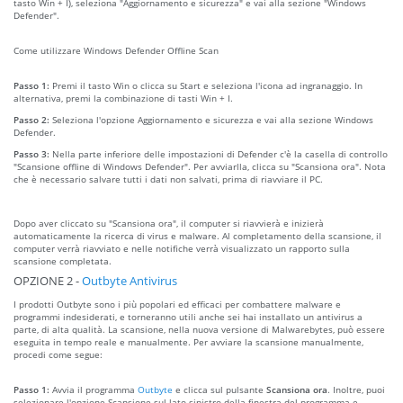
tasto Win + I), seleziona "Aggiornamento e sicurezza" e vai alla sezione "Windows
Defender".
Come utilizzare Windows Defender Offline Scan
Passo 1:
Premi il tasto Win o clicca su Start e seleziona l'icona ad ingranaggio. In
alternativa, premi la combinazione di tasti Win + I.
Passo 2:
Seleziona l'opzione Aggiornamento e sicurezza e vai alla sezione Windows
Defender.
Passo 3:
Nella parte inferiore delle impostazioni di Defender c'è la casella di controllo
"Scansione offline di Windows Defender". Per avviarlla, clicca su "Scansiona ora". Nota
che è necessario salvare tutti i dati non salvati, prima di riavviare il PC.
Dopo aver cliccato su "Scansiona ora", il computer si riavvierà e inizierà
automaticamente la ricerca di virus e malware. Al completamento della scansione, il
computer verrà riavviato e nelle notifiche verrà visualizzato un rapporto sulla
scansione completata.
OPZIONE 2 -
Outbyte Antivirus
I prodotti Outbyte sono i più popolari ed efficaci per combattere malware e
programmi indesiderati, e torneranno utili anche sei hai installato un antivirus a
parte, di alta qualità. La scansione, nella nuova versione di Malwarebytes, può essere
eseguita in tempo reale e manualmente. Per avviare la scansione manualmente,
procedi come segue:
Passo 1:
Avvia il programma
Outbyte
e clicca sul pulsante
Scansiona ora
. Inoltre, puoi
selezionare l'opzione Scansione sul lato sinistro della finestra del programma e