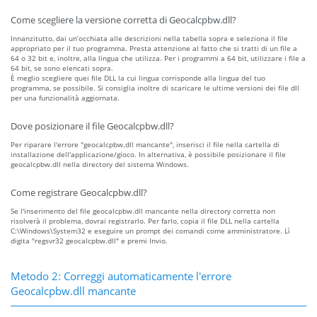
Come scegliere la versione corretta di Geocalcpbw.dll?
Innanzitutto, dai un’occhiata alle descrizioni nella tabella sopra e seleziona il file
appropriato per il tuo programma. Presta attenzione al fatto che si tratti di un file a
64 o 32 bit e, inoltre, alla lingua che utilizza. Per i programmi a 64 bit, utilizzare i file a
64 bit, se sono elencati sopra.
È meglio scegliere quei file DLL la cui lingua corrisponde alla lingua del tuo
programma, se possibile. Si consiglia inoltre di scaricare le ultime versioni dei file dll
per una funzionalità aggiornata.
Dove posizionare il file Geocalcpbw.dll?
Per riparare l'errore "geocalcpbw.dll mancante", inserisci il file nella cartella di
installazione dell'applicazione/gioco. In alternativa, è possibile posizionare il file
geocalcpbw.dll nella directory del sistema Windows.
Come registrare Geocalcpbw.dll?
Se l'inserimento del file geocalcpbw.dll mancante nella directory corretta non
risolverà il problema, dovrai registrarlo. Per farlo, copia il file DLL nella cartella
C:\Windows\System32 e eseguire un prompt dei comandi come amministratore. Lì
digita "regsvr32 geocalcpbw.dll" e premi Invio.
Metodo 2: Correggi automaticamente l'errore
Geocalcpbw.dll mancante