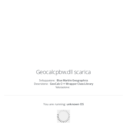
Geocalcpbw.dll
scarica
Sviluppatore:
Blue Marble Geographics
Descrizione:
GeoCalc C++ Wrapper Class Library
Valutazione:
You are running:
unknown OS