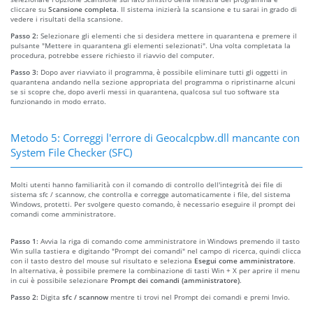
cliccare su
Scansione completa
. Il sistema inizierà la scansione e tu sarai in grado di
vedere i risultati della scansione.
Passo 2:
Selezionare gli elementi che si desidera mettere in quarantena e premere il
pulsante "Mettere in quarantena gli elementi selezionati". Una volta completata la
procedura, potrebbe essere richiesto il riavvio del computer.
Passo 3:
Dopo aver riavviato il programma, è possibile eliminare tutti gli oggetti in
quarantena andando nella sezione appropriata del programma o ripristinarne alcuni
se si scopre che, dopo averli messi in quarantena, qualcosa sul tuo software sta
funzionando in modo errato.
Metodo 5: Correggi l'errore di Geocalcpbw.dll mancante con
System File Checker (SFC)
Molti utenti hanno familiarità con il comando di controllo dell'integrità dei file di
sistema sfc / scannow, che controlla e corregge automaticamente i file, del sistema
Windows, protetti. Per svolgere questo comando, è necessario eseguire il prompt dei
comandi come amministratore.
Passo 1:
Avvia la riga di comando come amministratore in Windows premendo il tasto
Win sulla tastiera e digitando "Prompt dei comandi" nel campo di ricerca, quindi clicca
con il tasto destro del mouse sul risultato e seleziona
Esegui come amministratore
.
In alternativa, è possibile premere la combinazione di tasti Win + X per aprire il menu
in cui è possibile selezionare
Prompt dei comandi (amministratore)
.
Passo 2:
Digita
sfc / scannow
mentre ti trovi nel Prompt dei comandi e premi Invio.