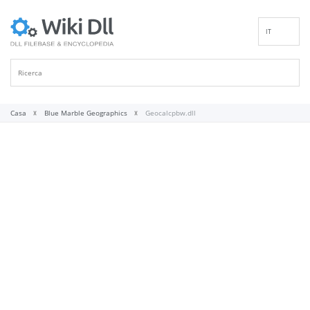
IT
EN
DE
ES
FR
Casa
Blue Marble Geographics
Geocalcpbw.dll
PT
RU
ID
NL
NN
SV
VI
FI