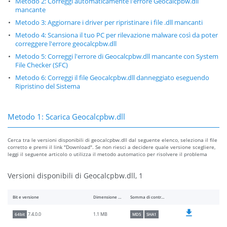
Metodo 2: Correggi automaticamente l'errore Geocalcpbw.dll
mancante
Metodo 3: Aggiornare i driver per ripristinare i file .dll mancanti
Metodo 4: Scansiona il tuo PC per rilevazione malware così da poter
correggere l'errore geocalcpbw.dll
Metodo 5: Correggi l'errore di Geocalcpbw.dll mancante con System
File Checker (SFC)
Metodo 6: Correggi il file Geocalcpbw.dll danneggiato eseguendo
Ripristino del Sistema
Metodo 1: Scarica Geocalcpbw.dll
Cerca tra le versioni disponibili di geocalcpbw.dll dal seguente elenco, seleziona il file
corretto e premi il link "Download". Se non riesci a decidere quale versione scegliere,
leggi il seguente articolo o utilizza il metodo automatico per risolvere il problema
Versioni disponibili di Geocalcpbw.dll, 1
Bit e versione
Dimensione del file
Somma di controllo
1.1 MB
7.4.0.0
64bit
MD5
SHA1