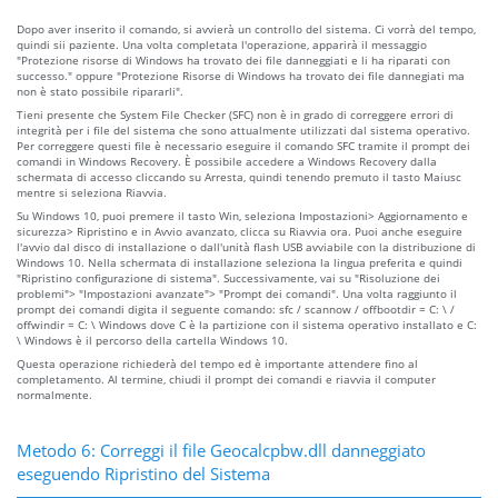
Dopo aver inserito il comando, si avvierà un controllo del sistema. Ci vorrà del tempo,
quindi sii paziente. Una volta completata l'operazione, apparirà il messaggio
"Protezione risorse di Windows ha trovato dei file danneggiati e li ha riparati con
successo." oppure "Protezione Risorse di Windows ha trovato dei file dannegiati ma
non è stato possibile ripararli".
Tieni presente che System File Checker (SFC) non è in grado di correggere errori di
integrità per i file del sistema che sono attualmente utilizzati dal sistema operativo.
Per correggere questi file è necessario eseguire il comando SFC tramite il prompt dei
comandi in Windows Recovery. È possibile accedere a Windows Recovery dalla
schermata di accesso cliccando su Arresta, quindi tenendo premuto il tasto Maiusc
mentre si seleziona Riavvia.
Su Windows 10, puoi premere il tasto Win, seleziona Impostazioni> Aggiornamento e
sicurezza> Ripristino e in Avvio avanzato, clicca su Riavvia ora. Puoi anche eseguire
l'avvio dal disco di installazione o dall'unità flash USB avviabile con la distribuzione di
Windows 10. Nella schermata di installazione seleziona la lingua preferita e quindi
"Ripristino configurazione di sistema". Successivamente, vai su "Risoluzione dei
problemi"> "Impostazioni avanzate"> "Prompt dei comandi". Una volta raggiunto il
prompt dei comandi digita il seguente comando: sfc / scannow / offbootdir = C: \ /
offwindir = C: \ Windows dove C è la partizione con il sistema operativo installato e C:
\ Windows è il percorso della cartella Windows 10.
Questa operazione richiederà del tempo ed è importante attendere fino al
completamento. Al termine, chiudi il prompt dei comandi e riavvia il computer
normalmente.
Metodo 6: Correggi il file Geocalcpbw.dll danneggiato
eseguendo Ripristino del Sistema