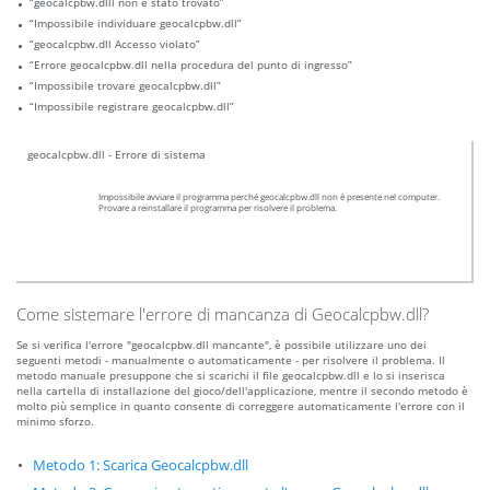
“geocalcpbw.dlll non è stato trovato”
“Impossibile individuare geocalcpbw.dll”
“geocalcpbw.dll Accesso violato”
“Errore geocalcpbw.dll nella procedura del punto di ingresso”
“Impossibile trovare geocalcpbw.dll”
“Impossibile registrare geocalcpbw.dll”
geocalcpbw.dll - Errore di sistema
Impossibile avviare il programma perché geocalcpbw.dll non è presente nel computer.
Provare a reinstallare il programma per risolvere il problema.
Come sistemare l'errore di mancanza di Geocalcpbw.dll?
Se si verifica l'errore "geocalcpbw.dll mancante", è possibile utilizzare uno dei
seguenti metodi - manualmente o automaticamente - per risolvere il problema. Il
metodo manuale presuppone che si scarichi il file geocalcpbw.dll e lo si inserisca
nella cartella di installazione del gioco/dell'applicazione, mentre il secondo metodo è
molto più semplice in quanto consente di correggere automaticamente l'errore con il
minimo sforzo.
Metodo 1: Scarica Geocalcpbw.dll