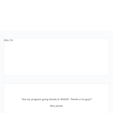
Wiki Dll
”Got my program going thanks to WikiDll. Thanks a lot guys!”
Alex James