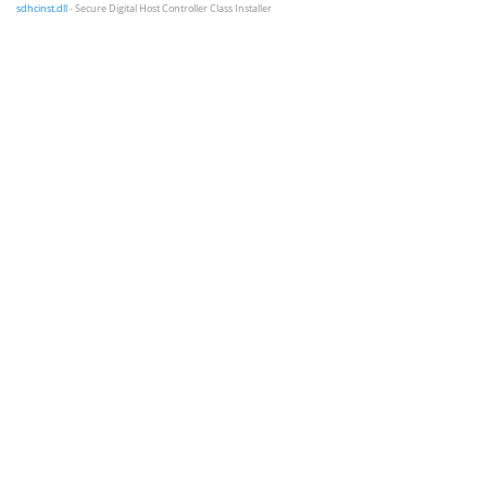
sdhcinst.dll
- Secure Digital Host Controller Class Installer