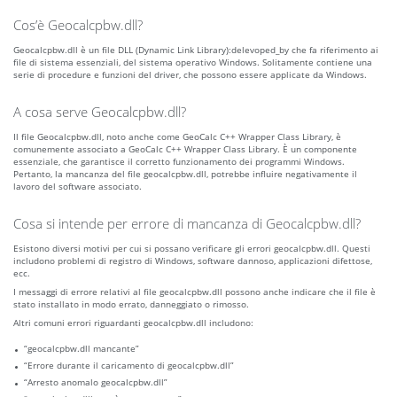
Cos’è Geocalcpbw.dll?
Geocalcpbw.dll è un file DLL (Dynamic Link Library):delevoped_by che fa riferimento ai
file di sistema essenziali, del sistema operativo Windows. Solitamente contiene una
serie di procedure e funzioni del driver, che possono essere applicate da Windows.
A cosa serve Geocalcpbw.dll?
Il file Geocalcpbw.dll, noto anche come GeoCalc C++ Wrapper Class Library, è
comunemente associato a GeoCalc C++ Wrapper Class Library. È un componente
essenziale, che garantisce il corretto funzionamento dei programmi Windows.
Pertanto, la mancanza del file geocalcpbw.dll, potrebbe influire negativamente il
lavoro del software associato.
Cosa si intende per errore di mancanza di Geocalcpbw.dll?
Esistono diversi motivi per cui si possano verificare gli errori geocalcpbw.dll. Questi
includono problemi di registro di Windows, software dannoso, applicazioni difettose,
ecc.
I messaggi di errore relativi al file geocalcpbw.dll possono anche indicare che il file è
stato installato in modo errato, danneggiato o rimosso.
Altri comuni errori riguardanti geocalcpbw.dll includono:
“geocalcpbw.dll mancante”
“Errore durante il caricamento di geocalcpbw.dll”
“Arresto anomalo geocalcpbw.dll”