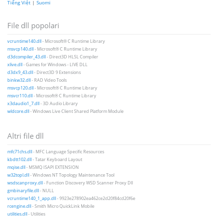
Tiếng Việt
|
Suomi
File dll popolari
vcruntime140.dll
- Microsoft® C Runtime Library
msvcp140.dll
- Microsoft® C Runtime Library
d3dcompiler_43.dll
- Direct3D HLSL Compiler
xlive.dll
- Games for Windows - LIVE DLL
d3dx9_43.dll
- Direct3D 9 Extensions
binkw32.dll
- RAD Video Tools
msvcp120.dll
- Microsoft® C Runtime Library
msvcr110.dll
- Microsoft® C Runtime Library
x3daudio1_7.dll
- 3D Audio Library
wldcore.dll
- Windows Live Client Shared Platform Module
Altri file dll
mfc71chs.dll
- MFC Language Specific Resources
kbdtt102.dll
- Tatar Keyboard Layout
mqise.dll
- MSMQ ISAPI EXTENSION
w32topl.dll
- Windows NT Topology Maintenance Tool
wsdscanproxy.dll
- Function Discovery WSD Scanner Proxy Dll
gmbinaryfile.dll
- NULL
vcruntime140_1_app.dll
- 9923e278902ea462ce2d20f84cd20f6e
rcengine.dll
- Smith Micro QuickLink Mobile
utilities.dll
- Utilities