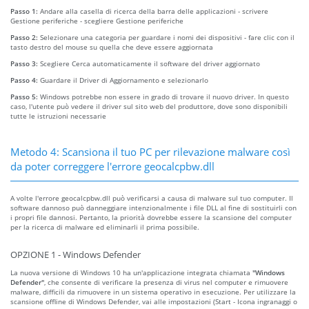
Passo 1:
Andare alla casella di ricerca della barra delle applicazioni - scrivere
Gestione periferiche - scegliere Gestione periferiche
Passo 2:
Selezionare una categoria per guardare i nomi dei dispositivi - fare clic con il
tasto destro del mouse su quella che deve essere aggiornata
Passo 3:
Scegliere Cerca automaticamente il software del driver aggiornato
Passo 4:
Guardare il Driver di Aggiornamento e selezionarlo
Passo 5:
Windows potrebbe non essere in grado di trovare il nuovo driver. In questo
caso, l'utente può vedere il driver sul sito web del produttore, dove sono disponibili
tutte le istruzioni necessarie
Metodo 4: Scansiona il tuo PC per rilevazione malware così
da poter correggere l'errore geocalcpbw.dll
A volte l'errore geocalcpbw.dll può verificarsi a causa di malware sul tuo computer. Il
software dannoso può danneggiare intenzionalmente i file DLL al fine di sostituirli con
i propri file dannosi. Pertanto, la priorità dovrebbe essere la scansione del computer
per la ricerca di malware ed eliminarli il prima possibile.
OPZIONE 1 - Windows Defender
La nuova versione di Windows 10 ha un'applicazione integrata chiamata
"Windows
Defender"
, che consente di verificare la presenza di virus nel computer e rimuovere
malware, difficili da rimuovere in un sistema operativo in esecuzione. Per utilizzare la
scansione offline di Windows Defender, vai alle impostazioni (Start - Icona ingranaggi o