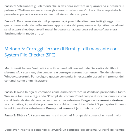
Passo 2:
Selezionare gli elementi che si desidera mettere in quarantena e premere il
pulsante "Mettere in quarantena gli elementi selezionati". Una volta completata la
procedura, potrebbe essere richiesto il riavvio del computer.
Passo 3:
Dopo aver riavviato il programma, è possibile eliminare tutti gli oggetti in
quarantena andando nella sezione appropriata del programma o ripristinarne alcuni
se si scopre che, dopo averli messi in quarantena, qualcosa sul tuo software sta
funzionando in modo errato.
Metodo 5: Correggi l'errore di BrmfLpt.dll mancante con
System File Checker (SFC)
Molti utenti hanno familiarità con il comando di controllo dell'integrità dei file di
sistema sfc / scannow, che controlla e corregge automaticamente i file, del sistema
Windows, protetti. Per svolgere questo comando, è necessario eseguire il prompt dei
comandi come amministratore.
Passo 1:
Avvia la riga di comando come amministratore in Windows premendo il tasto
Win sulla tastiera e digitando "Prompt dei comandi" nel campo di ricerca, quindi clicca
con il tasto destro del mouse sul risultato e seleziona
Esegui come amministratore
.
In alternativa, è possibile premere la combinazione di tasti Win + X per aprire il menu
in cui è possibile selezionare
Prompt dei comandi (amministratore)
.
Passo 2:
Digita
sfc / scannow
mentre ti trovi nel Prompt dei comandi e premi Invio.
Dopo aver inserito il comando, si avvierà un controllo del sistema. Ci vorrà del tempo,