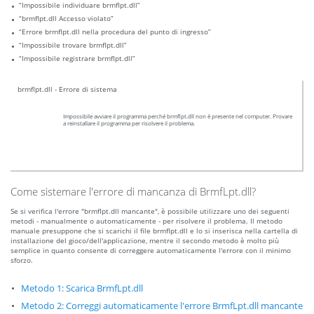
“Impossibile individuare brmflpt.dll”
“brmflpt.dll Accesso violato”
“Errore brmflpt.dll nella procedura del punto di ingresso”
“Impossibile trovare brmflpt.dll”
“Impossibile registrare brmflpt.dll”
brmflpt.dll - Errore di sistema
Impossibile avviare il programma perché brmflpt.dll non è presente nel computer. Provare
a reinstallare il programma per risolvere il problema.
Come sistemare l'errore di mancanza di BrmfLpt.dll?
Se si verifica l'errore "brmflpt.dll mancante", è possibile utilizzare uno dei seguenti
metodi - manualmente o automaticamente - per risolvere il problema. Il metodo
manuale presuppone che si scarichi il file brmflpt.dll e lo si inserisca nella cartella di
installazione del gioco/dell'applicazione, mentre il secondo metodo è molto più
semplice in quanto consente di correggere automaticamente l'errore con il minimo
sforzo.
Metodo 1: Scarica BrmfLpt.dll
Metodo 2: Correggi automaticamente l'errore BrmfLpt.dll mancante