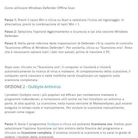
Come utilizzare Windows Defender Offline Scan
Passo 1:
Premi il tasto Win o clicca su Start e seleziona l'icona ad ingranaggio. In
alternativa, premi la combinazione di tasti Win + I.
Passo 2:
Seleziona l'opzione Aggiornamento e sicurezza e vai alla sezione Windows
Defender.
Passo 3:
Nella parte inferiore delle impostazioni di Defender c'è la casella di controllo
"Scansione offline di Windows Defender". Per avviarlla, clicca su "Scansiona ora". Nota
che è necessario salvare tutti i dati non salvati, prima di riavviare il PC.
Dopo aver cliccato su "Scansiona ora", il computer si riavvierà e inizierà
automaticamente la ricerca di virus e malware. Al completamento della scansione, il
computer verrà riavviato e nelle notifiche verrà visualizzato un rapporto sulla
scansione completata.
OPZIONE 2 -
Outbyte Antivirus
I prodotti Outbyte sono i più popolari ed efficaci per combattere malware e
programmi indesiderati, e torneranno utili anche sei hai installato un antivirus a
parte, di alta qualità. La scansione, nella nuova versione di Malwarebytes, può essere
eseguita in tempo reale e manualmente. Per avviare la scansione manualmente,
procedi come segue:
Passo 1:
Avvia il programma
Outbyte
e clicca sul pulsante
Scansiona ora
. Inoltre, puoi
selezionare l'opzione Scansione sul lato sinistro della finestra del programma e
cliccare su
Scansione completa
. Il sistema inizierà la scansione e tu sarai in grado di
vedere i risultati della scansione.