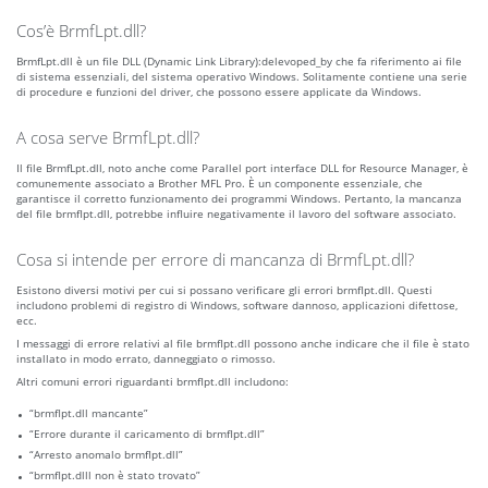
Cos’è BrmfLpt.dll?
BrmfLpt.dll è un file DLL (Dynamic Link Library):delevoped_by che fa riferimento ai file
di sistema essenziali, del sistema operativo Windows. Solitamente contiene una serie
di procedure e funzioni del driver, che possono essere applicate da Windows.
A cosa serve BrmfLpt.dll?
Il file BrmfLpt.dll, noto anche come Parallel port interface DLL for Resource Manager, è
comunemente associato a Brother MFL Pro. È un componente essenziale, che
garantisce il corretto funzionamento dei programmi Windows. Pertanto, la mancanza
del file brmflpt.dll, potrebbe influire negativamente il lavoro del software associato.
Cosa si intende per errore di mancanza di BrmfLpt.dll?
Esistono diversi motivi per cui si possano verificare gli errori brmflpt.dll. Questi
includono problemi di registro di Windows, software dannoso, applicazioni difettose,
ecc.
I messaggi di errore relativi al file brmflpt.dll possono anche indicare che il file è stato
installato in modo errato, danneggiato o rimosso.
Altri comuni errori riguardanti brmflpt.dll includono:
“brmflpt.dll mancante”
“Errore durante il caricamento di brmflpt.dll”
“Arresto anomalo brmflpt.dll”
“brmflpt.dlll non è stato trovato”