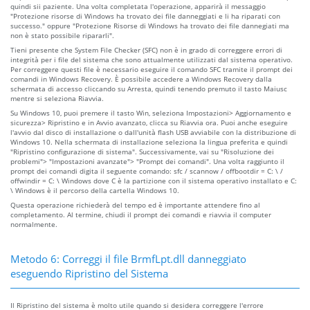
quindi sii paziente. Una volta completata l'operazione, apparirà il messaggio
"Protezione risorse di Windows ha trovato dei file danneggiati e li ha riparati con
successo." oppure "Protezione Risorse di Windows ha trovato dei file dannegiati ma
non è stato possibile ripararli".
Tieni presente che System File Checker (SFC) non è in grado di correggere errori di
integrità per i file del sistema che sono attualmente utilizzati dal sistema operativo.
Per correggere questi file è necessario eseguire il comando SFC tramite il prompt dei
comandi in Windows Recovery. È possibile accedere a Windows Recovery dalla
schermata di accesso cliccando su Arresta, quindi tenendo premuto il tasto Maiusc
mentre si seleziona Riavvia.
Su Windows 10, puoi premere il tasto Win, seleziona Impostazioni> Aggiornamento e
sicurezza> Ripristino e in Avvio avanzato, clicca su Riavvia ora. Puoi anche eseguire
l'avvio dal disco di installazione o dall'unità flash USB avviabile con la distribuzione di
Windows 10. Nella schermata di installazione seleziona la lingua preferita e quindi
"Ripristino configurazione di sistema". Successivamente, vai su "Risoluzione dei
problemi"> "Impostazioni avanzate"> "Prompt dei comandi". Una volta raggiunto il
prompt dei comandi digita il seguente comando: sfc / scannow / offbootdir = C: \ /
offwindir = C: \ Windows dove C è la partizione con il sistema operativo installato e C:
\ Windows è il percorso della cartella Windows 10.
Questa operazione richiederà del tempo ed è importante attendere fino al
completamento. Al termine, chiudi il prompt dei comandi e riavvia il computer
normalmente.
Metodo 6: Correggi il file BrmfLpt.dll danneggiato
eseguendo Ripristino del Sistema
Il Ripristino del sistema è molto utile quando si desidera correggere l'errore