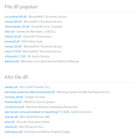
File dll popolari
vcruntime140.dll
- Microsoft® C Runtime Library
msvcp140.dll
- Microsoft® C Runtime Library
d3dcompiler_43.dll
- Direct3D HLSL Compiler
xlive.dll
- Games for Windows - LIVE DLL
d3dx9_43.dll
- Direct3D 9 Extensions
binkw32.dll
- RAD Video Tools
msvcp120.dll
- Microsoft® C Runtime Library
msvcr110.dll
- Microsoft® C Runtime Library
x3daudio1_7.dll
- 3D Audio Library
wldcore.dll
- Windows Live Client Shared Platform Module
Altri file dll
adsldp.dll
- ADs LDAP Provider DLL
windows.system.profile.hardwareid.dll
- Windows System Profile HardwareId DLL
chrome_elf.dll
- Google Chrome
fmodex64.dll
- FMOD Ex Sound System
uiribbonres.dll
- Windows Ribbon Framework Resources
api-ms-win-core-windowserrorreporting-l1-1-0.dll
- ApiSet Stub DLL
imkrtip.dll
- Microsoft® Korean IME
aclui.dll
- Security Descriptor Editor
msutb.dll
- MSUTB Server DLL
dsdmoprp.dll
- DirectSound Effects Property Pages