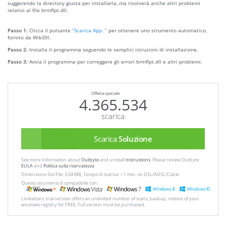
suggerendo la directory giusta per installarla, ma risolverà anche altri problemi
relativi al file brmflpt.dll.
Passo 1:
Clicca il pulsante
“Scarica App. ”
per ottenere uno strumento automatico,
fornito da WikiDll.
Passo 2:
Installa il programma seguendo le semplici istruzioni di installazione.
Passo 3:
Avvia il programma per correggere gli errori brmflpt.dll e altri problemi.
Offerta speciale
4.365.534
scarica
Scarica
Soluzione
See more information about
Outbyte
and unistall
instrustions
. Please review Outbyte
EULA
and
Politica sulla riservatezza
Dimensione Del File: 3.04 MB, Tempo di scarica: < 1 min. on DSL/ADSL/Cable
Questo strumento è compatibile con:
Limitations: trial version offers an unlimited number of scans, backup, restore of your
windows registry for FREE. Full version must be purchased.