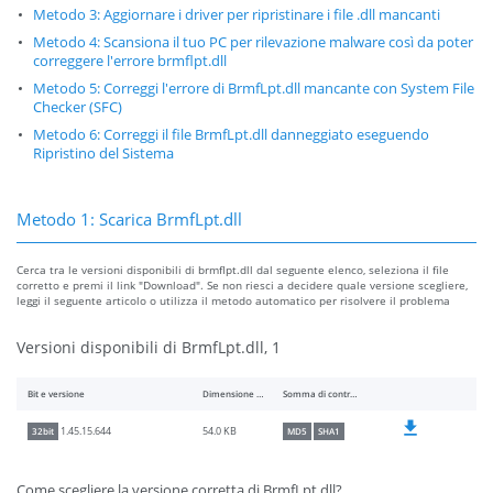
Metodo 3: Aggiornare i driver per ripristinare i file .dll mancanti
Metodo 4: Scansiona il tuo PC per rilevazione malware così da poter
correggere l'errore brmflpt.dll
Metodo 5: Correggi l'errore di BrmfLpt.dll mancante con System File
Checker (SFC)
Metodo 6: Correggi il file BrmfLpt.dll danneggiato eseguendo
Ripristino del Sistema
Metodo 1: Scarica BrmfLpt.dll
Cerca tra le versioni disponibili di brmflpt.dll dal seguente elenco, seleziona il file
corretto e premi il link "Download". Se non riesci a decidere quale versione scegliere,
leggi il seguente articolo o utilizza il metodo automatico per risolvere il problema
Versioni disponibili di BrmfLpt.dll, 1
Bit e versione
Dimensione del file
Somma di controllo
54.0 KB
1.45.15.644
32bit
MD5
SHA1
Come scegliere la versione corretta di BrmfLpt.dll?