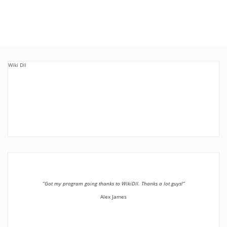
Wiki Dll
”Got my program going thanks to WikiDll. Thanks a lot guys!”
Alex James