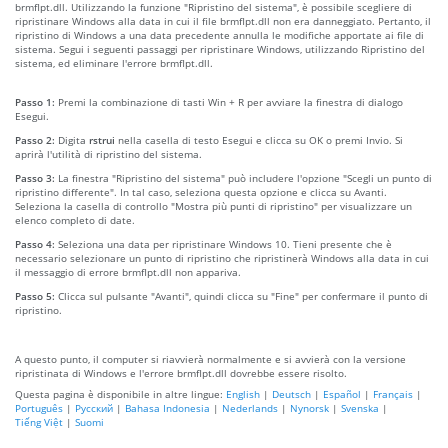
brmflpt.dll. Utilizzando la funzione "Ripristino del sistema", è possibile scegliere di
ripristinare Windows alla data in cui il file brmflpt.dll non era danneggiato. Pertanto, il
ripristino di Windows a una data precedente annulla le modifiche apportate ai file di
sistema. Segui i seguenti passaggi per ripristinare Windows, utilizzando Ripristino del
sistema, ed eliminare l'errore brmflpt.dll.
Passo 1:
Premi la combinazione di tasti Win + R per avviare la finestra di dialogo
Esegui.
Passo 2:
Digita
rstrui
nella casella di testo Esegui e clicca su OK o premi Invio. Si
aprirà l'utilità di ripristino del sistema.
Passo 3:
La finestra "Ripristino del sistema" può includere l'opzione "Scegli un punto di
ripristino differente". In tal caso, seleziona questa opzione e clicca su Avanti.
Seleziona la casella di controllo "Mostra più punti di ripristino" per visualizzare un
elenco completo di date.
Passo 4:
Seleziona una data per ripristinare Windows 10. Tieni presente che è
necessario selezionare un punto di ripristino che ripristinerà Windows alla data in cui
il messaggio di errore brmflpt.dll non appariva.
Passo 5:
Clicca sul pulsante "Avanti", quindi clicca su "Fine" per confermare il punto di
ripristino.
A questo punto, il computer si riavvierà normalmente e si avvierà con la versione
ripristinata di Windows e l'errore brmflpt.dll dovrebbe essere risolto.
Questa pagina è disponibile in altre lingue:
English
|
Deutsch
|
Español
|
Français
|
Português
|
Русский
|
Bahasa Indonesia
|
Nederlands
|
Nynorsk
|
Svenska
|
Tiếng Việt
|
Suomi