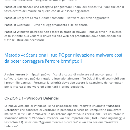
Passo 2:
Selezionare una categoria per guardare i nomi dei dispositivi - fare clic con il
tasto destro del mouse su quella che deve essere aggiornata
Passo 3:
Scegliere Cerca automaticamente il software del driver aggiornato
Passo 4:
Guardare il Driver di Aggiornamento e selezionarlo
Passo 5:
Windows potrebbe non essere in grado di trovare il nuovo driver. In questo
caso, l'utente può vedere il driver sul sito web del produttore, dove sono disponibili
tutte le istruzioni necessarie
Metodo 4: Scansiona il tuo PC per rilevazione malware così
da poter correggere l'errore brmflpt.dll
A volte l'errore brmflpt.dll può verificarsi a causa di malware sul tuo computer. Il
software dannoso può danneggiare intenzionalmente i file DLL al fine di sostituirli con
i propri file dannosi. Pertanto, la priorità dovrebbe essere la scansione del computer
per la ricerca di malware ed eliminarli il prima possibile.
OPZIONE 1 - Windows Defender
La nuova versione di Windows 10 ha un'applicazione integrata chiamata
"Windows
Defender"
, che consente di verificare la presenza di virus nel computer e rimuovere
malware, difficili da rimuovere in un sistema operativo in esecuzione. Per utilizzare la
scansione offline di Windows Defender, vai alle impostazioni (Start - Icona ingranaggi o
tasto Win + I), seleziona "Aggiornamento e sicurezza" e vai alla sezione "Windows
Defender".