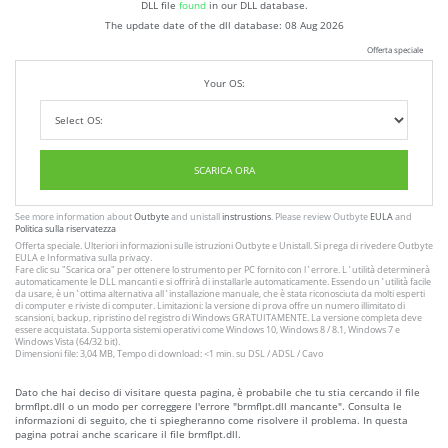
DLL file
found
in our DLL database.
The update date of the dll database:
08 Aug 2026
Offerta speciale
Your OS:
SCARICA ORA
See more information about
Outbyte
and unistall
instrustions
. Please review Outbyte
EULA
and
Politica sulla riservatezza
Offerta speciale. Ulteriori informazioni sulle istruzioni
Outbyte
e
Unistall
. Si prega di rivedere Outbyte
EULA
e
Informativa sulla privacy
.
Fare clic su
"Scarica ora"
per ottenere lo strumento per PC fornito con l`errore. L`utilità determinerà
automaticamente le DLL mancanti e si offrirà di installarle automaticamente. Essendo un`utilità facile
da usare, è un`ottima alternativa all`installazione manuale, che è stata riconosciuta da molti esperti
di computer e riviste di computer. Limitazioni: la versione di prova offre un numero illimitato di
scansioni, backup, ripristino del registro di Windows GRATUITAMENTE. La versione completa deve
essere acquistata. Supporta sistemi operativi come Windows 10, Windows 8 / 8.1, Windows 7 e
Windows Vista (64/32 bit).
Dimensioni file: 3,04 MB, Tempo di download: <1 min. su DSL / ADSL / Cavo
Dato che hai deciso di visitare questa pagina, è probabile che tu stia cercando il file
brmflpt.dll o un modo per correggere l'errore "brmflpt.dll mancante". Consulta le
informazioni di seguito, che ti spiegheranno come risolvere il problema. In questa
pagina potrai anche scaricare il file brmflpt.dll.