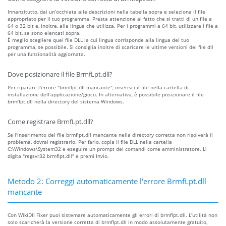
Innanzitutto, dai un’occhiata alle descrizioni nella tabella sopra e seleziona il file
appropriato per il tuo programma. Presta attenzione al fatto che si tratti di un file a
64 o 32 bit e, inoltre, alla lingua che utilizza. Per i programmi a 64 bit, utilizzare i file a
64 bit, se sono elencati sopra.
È meglio scegliere quei file DLL la cui lingua corrisponde alla lingua del tuo
programma, se possibile. Si consiglia inoltre di scaricare le ultime versioni dei file dll
per una funzionalità aggiornata.
Dove posizionare il file BrmfLpt.dll?
Per riparare l'errore "brmflpt.dll mancante", inserisci il file nella cartella di
installazione dell'applicazione/gioco. In alternativa, è possibile posizionare il file
brmflpt.dll nella directory del sistema Windows.
Come registrare BrmfLpt.dll?
Se l'inserimento del file brmflpt.dll mancante nella directory corretta non risolverà il
problema, dovrai registrarlo. Per farlo, copia il file DLL nella cartella
C:\Windows\System32 e eseguire un prompt dei comandi come amministratore. Lì
digita "regsvr32 brmflpt.dll" e premi Invio.
Metodo 2: Correggi automaticamente l'errore BrmfLpt.dll
mancante
Con WikiDll Fixer puoi sistemare automaticamente gli errori di brmflpt.dll. L'utilità non
solo scaricherà la versione corretta di brmflpt.dll in modo assolutamente gratuito,