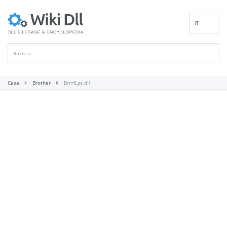
IT
EN
DE
ES
FR
Casa
Brother
BrmfLpt.dll
PT
RU
ID
NL
NN
SV
VI
FI