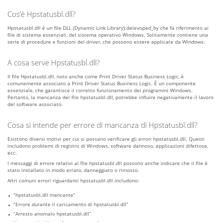
Cos’è Hpstatusbl.dll?
Hpstatusbl.dll è un file DLL (Dynamic Link Library):delevoped_by che fa riferimento ai
file di sistema essenziali, del sistema operativo Windows. Solitamente contiene una
serie di procedure e funzioni del driver, che possono essere applicate da Windows.
A cosa serve Hpstatusbl.dll?
Il file Hpstatusbl.dll, noto anche come Print Driver Status Business Logic, è
comunemente associato a Print Driver Status Business Logic. È un componente
essenziale, che garantisce il corretto funzionamento dei programmi Windows.
Pertanto, la mancanza del file hpstatusbl.dll, potrebbe influire negativamente il lavoro
del software associato.
Cosa si intende per errore di mancanza di Hpstatusbl.dll?
Esistono diversi motivi per cui si possano verificare gli errori hpstatusbl.dll. Questi
includono problemi di registro di Windows, software dannoso, applicazioni difettose,
ecc.
I messaggi di errore relativi al file hpstatusbl.dll possono anche indicare che il file è
stato installato in modo errato, danneggiato o rimosso.
Altri comuni errori riguardanti hpstatusbl.dll includono:
“hpstatusbl.dll mancante”
“Errore durante il caricamento di hpstatusbl.dll”
“Arresto anomalo hpstatusbl.dll”