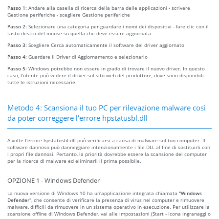
Passo 1:
Andare alla casella di ricerca della barra delle applicazioni - scrivere
Gestione periferiche - scegliere Gestione periferiche
Passo 2:
Selezionare una categoria per guardare i nomi dei dispositivi - fare clic con il
tasto destro del mouse su quella che deve essere aggiornata
Passo 3:
Scegliere Cerca automaticamente il software del driver aggiornato
Passo 4:
Guardare il Driver di Aggiornamento e selezionarlo
Passo 5:
Windows potrebbe non essere in grado di trovare il nuovo driver. In questo
caso, l'utente può vedere il driver sul sito web del produttore, dove sono disponibili
tutte le istruzioni necessarie
Metodo 4: Scansiona il tuo PC per rilevazione malware così
da poter correggere l'errore hpstatusbl.dll
A volte l'errore hpstatusbl.dll può verificarsi a causa di malware sul tuo computer. Il
software dannoso può danneggiare intenzionalmente i file DLL al fine di sostituirli con
i propri file dannosi. Pertanto, la priorità dovrebbe essere la scansione del computer
per la ricerca di malware ed eliminarli il prima possibile.
OPZIONE 1 - Windows Defender
La nuova versione di Windows 10 ha un'applicazione integrata chiamata
"Windows
Defender"
, che consente di verificare la presenza di virus nel computer e rimuovere
malware, difficili da rimuovere in un sistema operativo in esecuzione. Per utilizzare la
scansione offline di Windows Defender, vai alle impostazioni (Start - Icona ingranaggi o