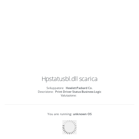
Hpstatusbl.dll
scarica
Sviluppatore:
HewlettPackard Co.
Descrizione:
Print Driver Status Business Logic
Valutazione:
You are running:
unknown OS