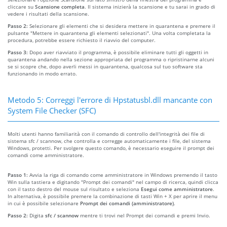
cliccare su
Scansione completa
. Il sistema inizierà la scansione e tu sarai in grado di
vedere i risultati della scansione.
Passo 2:
Selezionare gli elementi che si desidera mettere in quarantena e premere il
pulsante "Mettere in quarantena gli elementi selezionati". Una volta completata la
procedura, potrebbe essere richiesto il riavvio del computer.
Passo 3:
Dopo aver riavviato il programma, è possibile eliminare tutti gli oggetti in
quarantena andando nella sezione appropriata del programma o ripristinarne alcuni
se si scopre che, dopo averli messi in quarantena, qualcosa sul tuo software sta
funzionando in modo errato.
Metodo 5: Correggi l'errore di Hpstatusbl.dll mancante con
System File Checker (SFC)
Molti utenti hanno familiarità con il comando di controllo dell'integrità dei file di
sistema sfc / scannow, che controlla e corregge automaticamente i file, del sistema
Windows, protetti. Per svolgere questo comando, è necessario eseguire il prompt dei
comandi come amministratore.
Passo 1:
Avvia la riga di comando come amministratore in Windows premendo il tasto
Win sulla tastiera e digitando "Prompt dei comandi" nel campo di ricerca, quindi clicca
con il tasto destro del mouse sul risultato e seleziona
Esegui come amministratore
.
In alternativa, è possibile premere la combinazione di tasti Win + X per aprire il menu
in cui è possibile selezionare
Prompt dei comandi (amministratore)
.
Passo 2:
Digita
sfc / scannow
mentre ti trovi nel Prompt dei comandi e premi Invio.