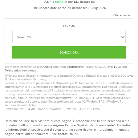
DLL file
found
in our DLL database.
The update date of the dll database:
08 Aug 2026
Offerta speciale
Your OS:
SCARICA ORA
See more information about
Outbyte
and unistall
instrustions
. Please review Outbyte
EULA
and
Politica sulla riservatezza
Offerta speciale. Ulteriori informazioni sulle istruzioni
Outbyte
e
Unistall
. Si prega di rivedere Outbyte
EULA
e
Informativa sulla privacy
.
Fare clic su
"Scarica ora"
per ottenere lo strumento per PC fornito con l`errore. L`utilità determinerà
automaticamente le DLL mancanti e si offrirà di installarle automaticamente. Essendo un`utilità facile
da usare, è un`ottima alternativa all`installazione manuale, che è stata riconosciuta da molti esperti
di computer e riviste di computer. Limitazioni: la versione di prova offre un numero illimitato di
scansioni, backup, ripristino del registro di Windows GRATUITAMENTE. La versione completa deve
essere acquistata. Supporta sistemi operativi come Windows 10, Windows 8 / 8.1, Windows 7 e
Windows Vista (64/32 bit).
Dimensioni file: 3,04 MB, Tempo di download: <1 min. su DSL / ADSL / Cavo
Dato che hai deciso di visitare questa pagina, è probabile che tu stia cercando il file
hpstatusbl.dll o un modo per correggere l'errore "hpstatusbl.dll mancante". Consulta
le informazioni di seguito, che ti spiegheranno come risolvere il problema. In questa
pagina potrai anche scaricare il file hpstatusbl.dll.