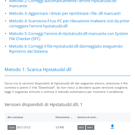
Metodo 2: Correggi automaticamente l'errore Hpstatusbl.dll
mancante
Metodo 3: Aggiornare i driver per ripristinare i file .dll mancanti
Metodo 4: Scansiona il tuo PC per rilevazione malware così da poter
correggere l'errore hpstatusbl.dll
Metodo 5: Correggi l'errore di Hpstatusbl.dll mancante con System
File Checker (SFC)
Metodo 6: Correggi il file Hpstatusbl.dll danneggiato eseguendo
Ripristino del Sistema
Metodo 1: Scarica Hpstatusbl.dll
Cerca tra le versioni disponibili di hpstatusbl.dll dal seguente elenco, seleziona il file
corretto e premi il link "Download". Se non riesci a decidere quale versione scegliere,
leggi il seguente articolo o utilizza il metodo automatico per risolvere il problema
Versioni disponibili di Hpstatusbl.dll, 1
Bit e versione
Dimensione del file
Somma di controllo
3.9 MB
28.0.1315.0
32bit
MD5
SHA1