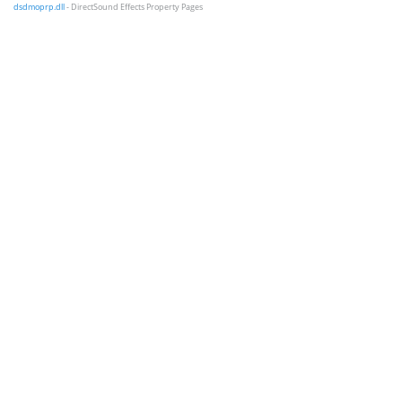
dsdmoprp.dll
- DirectSound Effects Property Pages