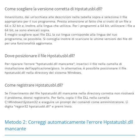
Come scegliere la versione corretta di Hpstatusbl.dll?
Innanzitutto, dai un’occhiata alle descrizioni nella tabella sopra e seleziona il file
appropriato per il tuo programma. Presta attenzione al fatto che si tratti di un file a
64 o 32 bit e, inoltre, alla lingua che utilizza. Per i programmi a 64 bit, utilizzare i file a
64 bit, se sono elencati sopra.
È meglio scegliere quei file DLL la cui lingua corrisponde alla lingua del tuo
programma, se possibile. Si consiglia inoltre di scaricare le ultime versioni dei file dll
per una funzionalità aggiornata.
Dove posizionare il file Hpstatusbl.dll?
Per riparare l'errore "hpstatusbl.dll mancante", inserisci il file nella cartella di
installazione dell'applicazione/gioco. In alternativa, è possibile posizionare il file
hpstatusbl.dll nella directory del sistema Windows.
Come registrare Hpstatusbl.dll?
Se l'inserimento del file hpstatusbl.dll mancante nella directory corretta non risolverà
il problema, dovrai registrarlo. Per farlo, copia il file DLL nella cartella
C:\Windows\System32 e eseguire un prompt dei comandi come amministratore. Lì
digita "regsvr32 hpstatusbl.dll" e premi Invio.
Metodo 2: Correggi automaticamente l'errore Hpstatusbl.dll
mancante