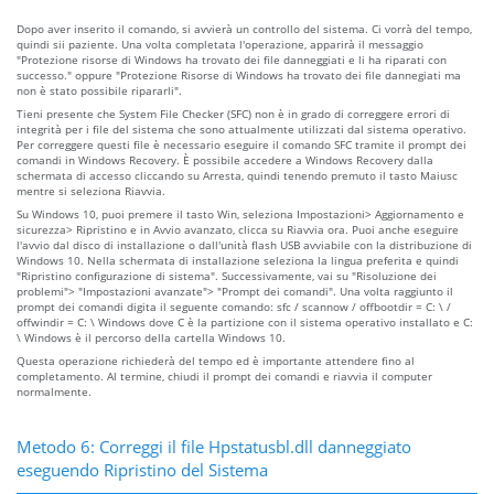
Dopo aver inserito il comando, si avvierà un controllo del sistema. Ci vorrà del tempo,
quindi sii paziente. Una volta completata l'operazione, apparirà il messaggio
"Protezione risorse di Windows ha trovato dei file danneggiati e li ha riparati con
successo." oppure "Protezione Risorse di Windows ha trovato dei file dannegiati ma
non è stato possibile ripararli".
Tieni presente che System File Checker (SFC) non è in grado di correggere errori di
integrità per i file del sistema che sono attualmente utilizzati dal sistema operativo.
Per correggere questi file è necessario eseguire il comando SFC tramite il prompt dei
comandi in Windows Recovery. È possibile accedere a Windows Recovery dalla
schermata di accesso cliccando su Arresta, quindi tenendo premuto il tasto Maiusc
mentre si seleziona Riavvia.
Su Windows 10, puoi premere il tasto Win, seleziona Impostazioni> Aggiornamento e
sicurezza> Ripristino e in Avvio avanzato, clicca su Riavvia ora. Puoi anche eseguire
l'avvio dal disco di installazione o dall'unità flash USB avviabile con la distribuzione di
Windows 10. Nella schermata di installazione seleziona la lingua preferita e quindi
"Ripristino configurazione di sistema". Successivamente, vai su "Risoluzione dei
problemi"> "Impostazioni avanzate"> "Prompt dei comandi". Una volta raggiunto il
prompt dei comandi digita il seguente comando: sfc / scannow / offbootdir = C: \ /
offwindir = C: \ Windows dove C è la partizione con il sistema operativo installato e C:
\ Windows è il percorso della cartella Windows 10.
Questa operazione richiederà del tempo ed è importante attendere fino al
completamento. Al termine, chiudi il prompt dei comandi e riavvia il computer
normalmente.
Metodo 6: Correggi il file Hpstatusbl.dll danneggiato
eseguendo Ripristino del Sistema