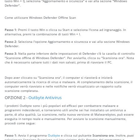
tasto Win + I), seleziona "Aggiornamento e sicurezza" e vai alla sezione "Windows
Defender".
Come utilizzare Windows Defender Offline Scan
Passo 1:
Premi il tasto Win o clicca su Start e seleziona l'icona ad ingranaggio. In
alternativa, premi la combinazione di tasti Win + I.
Passo 2:
Seleziona l'opzione Aggiornamento e sicurezza e vai alla sezione Windows
Defender.
Passo 3:
Nella parte inferiore delle impostazioni di Defender c'è la casella di controllo
"Scansione offline di Windows Defender". Per avviarlla, clicca su "Scansiona ora". Nota
che è necessario salvare tutti i dati non salvati, prima di riavviare il PC.
Dopo aver cliccato su "Scansiona ora", il computer si riavvierà e inizierà
automaticamente la ricerca di virus e malware. Al completamento della scansione, il
computer verrà riavviato e nelle notifiche verrà visualizzato un rapporto sulla
scansione completata.
OPZIONE 2 -
Outbyte Antivirus
I prodotti Outbyte sono i più popolari ed efficaci per combattere malware e
programmi indesiderati, e torneranno utili anche sei hai installato un antivirus a
parte, di alta qualità. La scansione, nella nuova versione di Malwarebytes, può essere
eseguita in tempo reale e manualmente. Per avviare la scansione manualmente,
procedi come segue:
Passo 1:
Avvia il programma
Outbyte
e clicca sul pulsante
Scansiona ora
. Inoltre, puoi
selezionare l'opzione Scansione sul lato sinistro della finestra del programma e