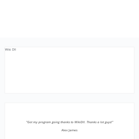
Wiki Dll
”Got my program going thanks to WikiDll. Thanks a lot guys!”
Alex James