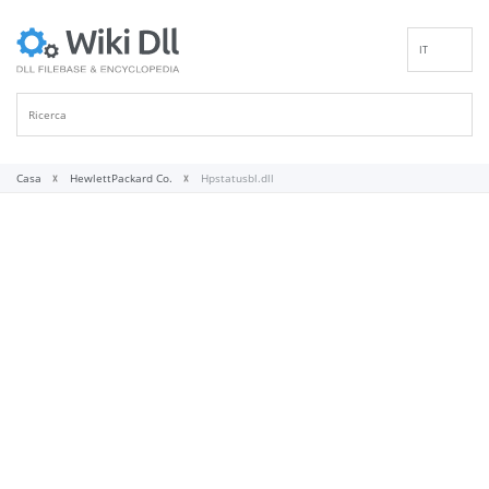
IT
EN
DE
ES
FR
Casa
HewlettPackard Co.
Hpstatusbl.dll
PT
RU
ID
NL
NN
SV
VI
FI