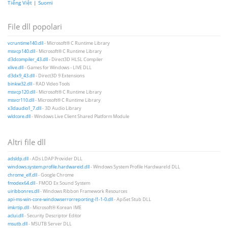
Tiếng Việt
|
Suomi
File dll popolari
vcruntime140.dll
- Microsoft® C Runtime Library
msvcp140.dll
- Microsoft® C Runtime Library
d3dcompiler_43.dll
- Direct3D HLSL Compiler
xlive.dll
- Games for Windows - LIVE DLL
d3dx9_43.dll
- Direct3D 9 Extensions
binkw32.dll
- RAD Video Tools
msvcp120.dll
- Microsoft® C Runtime Library
msvcr110.dll
- Microsoft® C Runtime Library
x3daudio1_7.dll
- 3D Audio Library
wldcore.dll
- Windows Live Client Shared Platform Module
Altri file dll
adsldp.dll
- ADs LDAP Provider DLL
windows.system.profile.hardwareid.dll
- Windows System Profile HardwareId DLL
chrome_elf.dll
- Google Chrome
fmodex64.dll
- FMOD Ex Sound System
uiribbonres.dll
- Windows Ribbon Framework Resources
api-ms-win-core-windowserrorreporting-l1-1-0.dll
- ApiSet Stub DLL
imkrtip.dll
- Microsoft® Korean IME
aclui.dll
- Security Descriptor Editor
msutb.dll
- MSUTB Server DLL