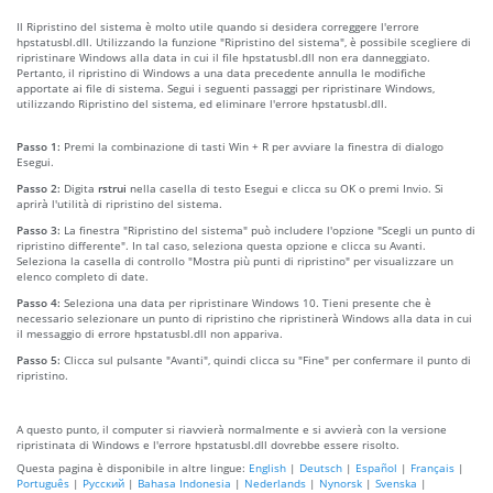
Il Ripristino del sistema è molto utile quando si desidera correggere l'errore
hpstatusbl.dll. Utilizzando la funzione "Ripristino del sistema", è possibile scegliere di
ripristinare Windows alla data in cui il file hpstatusbl.dll non era danneggiato.
Pertanto, il ripristino di Windows a una data precedente annulla le modifiche
apportate ai file di sistema. Segui i seguenti passaggi per ripristinare Windows,
utilizzando Ripristino del sistema, ed eliminare l'errore hpstatusbl.dll.
Passo 1:
Premi la combinazione di tasti Win + R per avviare la finestra di dialogo
Esegui.
Passo 2:
Digita
rstrui
nella casella di testo Esegui e clicca su OK o premi Invio. Si
aprirà l'utilità di ripristino del sistema.
Passo 3:
La finestra "Ripristino del sistema" può includere l'opzione "Scegli un punto di
ripristino differente". In tal caso, seleziona questa opzione e clicca su Avanti.
Seleziona la casella di controllo "Mostra più punti di ripristino" per visualizzare un
elenco completo di date.
Passo 4:
Seleziona una data per ripristinare Windows 10. Tieni presente che è
necessario selezionare un punto di ripristino che ripristinerà Windows alla data in cui
il messaggio di errore hpstatusbl.dll non appariva.
Passo 5:
Clicca sul pulsante "Avanti", quindi clicca su "Fine" per confermare il punto di
ripristino.
A questo punto, il computer si riavvierà normalmente e si avvierà con la versione
ripristinata di Windows e l'errore hpstatusbl.dll dovrebbe essere risolto.
Questa pagina è disponibile in altre lingue:
English
|
Deutsch
|
Español
|
Français
|
Português
|
Русский
|
Bahasa Indonesia
|
Nederlands
|
Nynorsk
|
Svenska
|