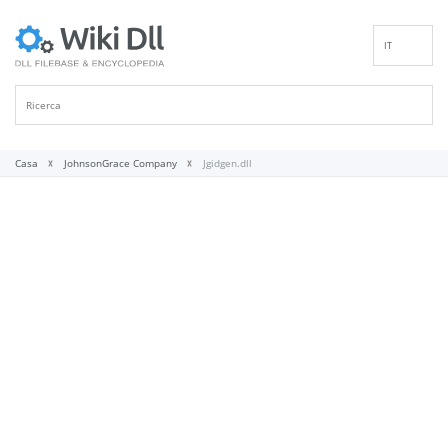
IT
EN
DE
ES
FR
Casa
JohnsonGrace Company
Jgidgen.dll
PT
RU
ID
NL
NN
SV
VI
FI