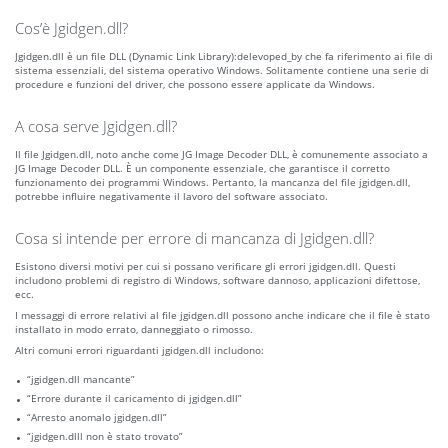
Cos’è Jgidgen.dll?
Jgidgen.dll è un file DLL (Dynamic Link Library):delevoped_by che fa riferimento ai file di
sistema essenziali, del sistema operativo Windows. Solitamente contiene una serie di
procedure e funzioni del driver, che possono essere applicate da Windows.
A cosa serve Jgidgen.dll?
Il file Jgidgen.dll, noto anche come JG Image Decoder DLL, è comunemente associato a
JG Image Decoder DLL. È un componente essenziale, che garantisce il corretto
funzionamento dei programmi Windows. Pertanto, la mancanza del file jgidgen.dll,
potrebbe influire negativamente il lavoro del software associato.
Cosa si intende per errore di mancanza di Jgidgen.dll?
Esistono diversi motivi per cui si possano verificare gli errori jgidgen.dll. Questi
includono problemi di registro di Windows, software dannoso, applicazioni difettose,
ecc.
I messaggi di errore relativi al file jgidgen.dll possono anche indicare che il file è stato
installato in modo errato, danneggiato o rimosso.
Altri comuni errori riguardanti jgidgen.dll includono:
“jgidgen.dll mancante”
“Errore durante il caricamento di jgidgen.dll”
“Arresto anomalo jgidgen.dll”
“jgidgen.dlll non è stato trovato”