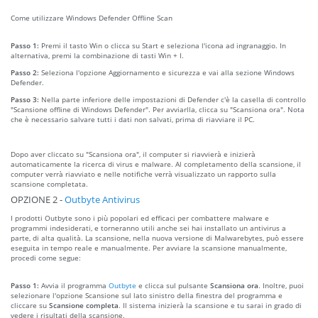
Come utilizzare Windows Defender Offline Scan
Passo 1:
Premi il tasto Win o clicca su Start e seleziona l'icona ad ingranaggio. In
alternativa, premi la combinazione di tasti Win + I.
Passo 2:
Seleziona l'opzione Aggiornamento e sicurezza e vai alla sezione Windows
Defender.
Passo 3:
Nella parte inferiore delle impostazioni di Defender c'è la casella di controllo
"Scansione offline di Windows Defender". Per avviarlla, clicca su "Scansiona ora". Nota
che è necessario salvare tutti i dati non salvati, prima di riavviare il PC.
Dopo aver cliccato su "Scansiona ora", il computer si riavvierà e inizierà
automaticamente la ricerca di virus e malware. Al completamento della scansione, il
computer verrà riavviato e nelle notifiche verrà visualizzato un rapporto sulla
scansione completata.
OPZIONE 2 -
Outbyte Antivirus
I prodotti Outbyte sono i più popolari ed efficaci per combattere malware e
programmi indesiderati, e torneranno utili anche sei hai installato un antivirus a
parte, di alta qualità. La scansione, nella nuova versione di Malwarebytes, può essere
eseguita in tempo reale e manualmente. Per avviare la scansione manualmente,
procedi come segue:
Passo 1:
Avvia il programma
Outbyte
e clicca sul pulsante
Scansiona ora
. Inoltre, puoi
selezionare l'opzione Scansione sul lato sinistro della finestra del programma e
cliccare su
Scansione completa
. Il sistema inizierà la scansione e tu sarai in grado di
vedere i risultati della scansione.