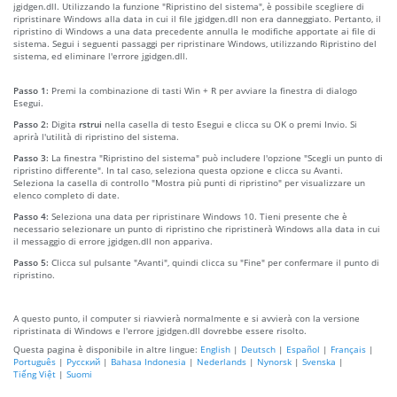
jgidgen.dll. Utilizzando la funzione "Ripristino del sistema", è possibile scegliere di
ripristinare Windows alla data in cui il file jgidgen.dll non era danneggiato. Pertanto, il
ripristino di Windows a una data precedente annulla le modifiche apportate ai file di
sistema. Segui i seguenti passaggi per ripristinare Windows, utilizzando Ripristino del
sistema, ed eliminare l'errore jgidgen.dll.
Passo 1:
Premi la combinazione di tasti Win + R per avviare la finestra di dialogo
Esegui.
Passo 2:
Digita
rstrui
nella casella di testo Esegui e clicca su OK o premi Invio. Si
aprirà l'utilità di ripristino del sistema.
Passo 3:
La finestra "Ripristino del sistema" può includere l'opzione "Scegli un punto di
ripristino differente". In tal caso, seleziona questa opzione e clicca su Avanti.
Seleziona la casella di controllo "Mostra più punti di ripristino" per visualizzare un
elenco completo di date.
Passo 4:
Seleziona una data per ripristinare Windows 10. Tieni presente che è
necessario selezionare un punto di ripristino che ripristinerà Windows alla data in cui
il messaggio di errore jgidgen.dll non appariva.
Passo 5:
Clicca sul pulsante "Avanti", quindi clicca su "Fine" per confermare il punto di
ripristino.
A questo punto, il computer si riavvierà normalmente e si avvierà con la versione
ripristinata di Windows e l'errore jgidgen.dll dovrebbe essere risolto.
Questa pagina è disponibile in altre lingue:
English
|
Deutsch
|
Español
|
Français
|
Português
|
Русский
|
Bahasa Indonesia
|
Nederlands
|
Nynorsk
|
Svenska
|
Tiếng Việt
|
Suomi