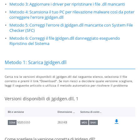
Metodo 3: Aggiornare i driver per ripristinare i file .dll mancanti
Metodo 4: Scansiona il tuo PC per rilevazione malware così da poter
correggere l'errore jgidgen.dll
Metodo 5: Correggi l'errore di Jgidgen.dll mancante con System File
Checker (SFC)
Metodo 6: Correggi il file Jgidgen.dll danneggiato eseguendo
Ripristino del Sistema
Metodo 1: Scarica Jgidgen.dll
Cerca tra le versioni disponibili di jgidgen.dll dal seguente elenco, seleziona il file
corretto e premi il link "Download". Se non riesci a decidere quale versione scegliere,
leggi il seguente articolo o utilizza il metodo automatico per risolvere il problema
Versioni disponibili di Jgidgen.dll, 1
Bit e versione
Dimensione del file
Somma di controllo
28.0 KB
5020.0.0.0
32bit
MD5
SHA1
Come scegliere la versione corretta di Jgidgen.dll?