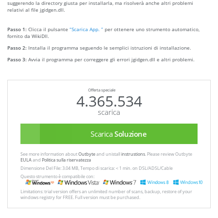
suggerendo la directory giusta per installarla, ma risolverà anche altri problemi
relativi al file jgidgen.dll.
Passo 1:
Clicca il pulsante
“Scarica App. ”
per ottenere uno strumento automatico,
fornito da WikiDll.
Passo 2:
Installa il programma seguendo le semplici istruzioni di installazione.
Passo 3:
Avvia il programma per correggere gli errori jgidgen.dll e altri problemi.
Offerta speciale
4.365.534
scarica
Scarica
Soluzione
See more information about
Outbyte
and unistall
instrustions
. Please review Outbyte
EULA
and
Politica sulla riservatezza
Dimensione Del File: 3.04 MB, Tempo di scarica: < 1 min. on DSL/ADSL/Cable
Questo strumento è compatibile con:
Limitations: trial version offers an unlimited number of scans, backup, restore of your
windows registry for FREE. Full version must be purchased.