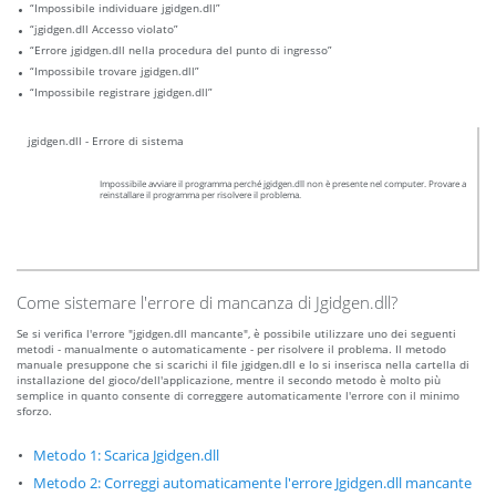
“Impossibile individuare jgidgen.dll”
“jgidgen.dll Accesso violato”
“Errore jgidgen.dll nella procedura del punto di ingresso”
“Impossibile trovare jgidgen.dll”
“Impossibile registrare jgidgen.dll”
jgidgen.dll - Errore di sistema
Impossibile avviare il programma perché jgidgen.dll non è presente nel computer. Provare a
reinstallare il programma per risolvere il problema.
Come sistemare l'errore di mancanza di Jgidgen.dll?
Se si verifica l'errore "jgidgen.dll mancante", è possibile utilizzare uno dei seguenti
metodi - manualmente o automaticamente - per risolvere il problema. Il metodo
manuale presuppone che si scarichi il file jgidgen.dll e lo si inserisca nella cartella di
installazione del gioco/dell'applicazione, mentre il secondo metodo è molto più
semplice in quanto consente di correggere automaticamente l'errore con il minimo
sforzo.
Metodo 1: Scarica Jgidgen.dll
Metodo 2: Correggi automaticamente l'errore Jgidgen.dll mancante