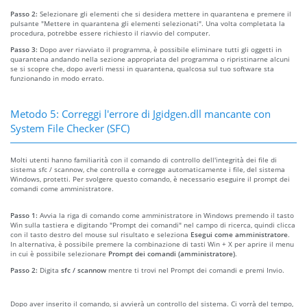
Passo 2:
Selezionare gli elementi che si desidera mettere in quarantena e premere il
pulsante "Mettere in quarantena gli elementi selezionati". Una volta completata la
procedura, potrebbe essere richiesto il riavvio del computer.
Passo 3:
Dopo aver riavviato il programma, è possibile eliminare tutti gli oggetti in
quarantena andando nella sezione appropriata del programma o ripristinarne alcuni
se si scopre che, dopo averli messi in quarantena, qualcosa sul tuo software sta
funzionando in modo errato.
Metodo 5: Correggi l'errore di Jgidgen.dll mancante con
System File Checker (SFC)
Molti utenti hanno familiarità con il comando di controllo dell'integrità dei file di
sistema sfc / scannow, che controlla e corregge automaticamente i file, del sistema
Windows, protetti. Per svolgere questo comando, è necessario eseguire il prompt dei
comandi come amministratore.
Passo 1:
Avvia la riga di comando come amministratore in Windows premendo il tasto
Win sulla tastiera e digitando "Prompt dei comandi" nel campo di ricerca, quindi clicca
con il tasto destro del mouse sul risultato e seleziona
Esegui come amministratore
.
In alternativa, è possibile premere la combinazione di tasti Win + X per aprire il menu
in cui è possibile selezionare
Prompt dei comandi (amministratore)
.
Passo 2:
Digita
sfc / scannow
mentre ti trovi nel Prompt dei comandi e premi Invio.
Dopo aver inserito il comando, si avvierà un controllo del sistema. Ci vorrà del tempo,