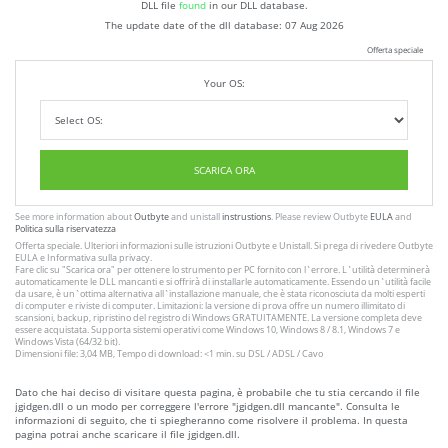
DLL file
found
in our DLL database.
The update date of the dll database:
07 Aug 2026
Offerta speciale
Your OS:
SCARICA ORA
See more information about
Outbyte
and unistall
instrustions
. Please review Outbyte
EULA
and
Politica sulla riservatezza
Offerta speciale. Ulteriori informazioni sulle istruzioni
Outbyte
e
Unistall
. Si prega di rivedere Outbyte
EULA
e
Informativa sulla privacy
.
Fare clic su
"Scarica ora"
per ottenere lo strumento per PC fornito con l`errore. L`utilità determinerà
automaticamente le DLL mancanti e si offrirà di installarle automaticamente. Essendo un`utilità facile
da usare, è un`ottima alternativa all`installazione manuale, che è stata riconosciuta da molti esperti
di computer e riviste di computer. Limitazioni: la versione di prova offre un numero illimitato di
scansioni, backup, ripristino del registro di Windows GRATUITAMENTE. La versione completa deve
essere acquistata. Supporta sistemi operativi come Windows 10, Windows 8 / 8.1, Windows 7 e
Windows Vista (64/32 bit).
Dimensioni file: 3,04 MB, Tempo di download: <1 min. su DSL / ADSL / Cavo
Dato che hai deciso di visitare questa pagina, è probabile che tu stia cercando il file
jgidgen.dll o un modo per correggere l'errore "jgidgen.dll mancante". Consulta le
informazioni di seguito, che ti spiegheranno come risolvere il problema. In questa
pagina potrai anche scaricare il file jgidgen.dll.