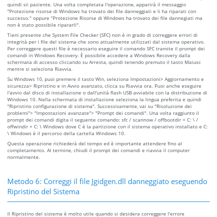
quindi sii paziente. Una volta completata l'operazione, apparirà il messaggio
"Protezione risorse di Windows ha trovato dei file danneggiati e li ha riparati con
successo." oppure "Protezione Risorse di Windows ha trovato dei file dannegiati ma
non è stato possibile ripararli".
Tieni presente che System File Checker (SFC) non è in grado di correggere errori di
integrità per i file del sistema che sono attualmente utilizzati dal sistema operativo.
Per correggere questi file è necessario eseguire il comando SFC tramite il prompt dei
comandi in Windows Recovery. È possibile accedere a Windows Recovery dalla
schermata di accesso cliccando su Arresta, quindi tenendo premuto il tasto Maiusc
mentre si seleziona Riavvia.
Su Windows 10, puoi premere il tasto Win, seleziona Impostazioni> Aggiornamento e
sicurezza> Ripristino e in Avvio avanzato, clicca su Riavvia ora. Puoi anche eseguire
l'avvio dal disco di installazione o dall'unità flash USB avviabile con la distribuzione di
Windows 10. Nella schermata di installazione seleziona la lingua preferita e quindi
"Ripristino configurazione di sistema". Successivamente, vai su "Risoluzione dei
problemi"> "Impostazioni avanzate"> "Prompt dei comandi". Una volta raggiunto il
prompt dei comandi digita il seguente comando: sfc / scannow / offbootdir = C: \ /
offwindir = C: \ Windows dove C è la partizione con il sistema operativo installato e C:
\ Windows è il percorso della cartella Windows 10.
Questa operazione richiederà del tempo ed è importante attendere fino al
completamento. Al termine, chiudi il prompt dei comandi e riavvia il computer
normalmente.
Metodo 6: Correggi il file Jgidgen.dll danneggiato eseguendo
Ripristino del Sistema
Il Ripristino del sistema è molto utile quando si desidera correggere l'errore