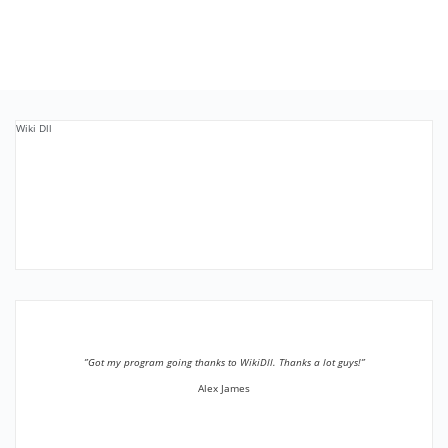
Wiki Dll
”Got my program going thanks to WikiDll. Thanks a lot guys!”
Alex James