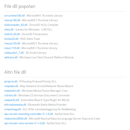
File dll popolari
vcruntime140.dll
- Microsoft® C Runtime Library
msvcp140.dll
- Microsoft® C Runtime Library
d3dcompiler_43.dll
- Direct3D HLSL Compiler
xlive.dll
- Games for Windows - LIVE DLL
d3dx9_43.dll
- Direct3D 9 Extensions
binkw32.dll
- RAD Video Tools
msvcp120.dll
- Microsoft® C Runtime Library
msvcr110.dll
- Microsoft® C Runtime Library
x3daudio1_7.dll
- 3D Audio Library
wldcore.dll
- Windows Live Client Shared Platform Module
Altri file dll
iprtprio.dll
- IP Routing Protocol Priority DLL
netplwiz.dll
- Map Network Drives/Network Places Wizard
mswmdm.dll
- Windows Media Device Manager Core
richink.dll
- Windows CE Services Document Converter
xwtpw32.dll
- Extensible Wizard Type Plugin for Win32
bthradiomedia.dll
- Bluetooth Radio Media Provider
nmevtmsg.dll
- DLL-fil för händelseloggning för NetMeeting
api-ms-win-eventing-controller-l1-1-0.dll
- ApiSet Stub DLL
nlslexicons000d.dll
- Microsoft Neutral Natural Language Server Data and Code
api-ms-win-core-version-l1-1-0.dll
- ApiSet Stub DLL