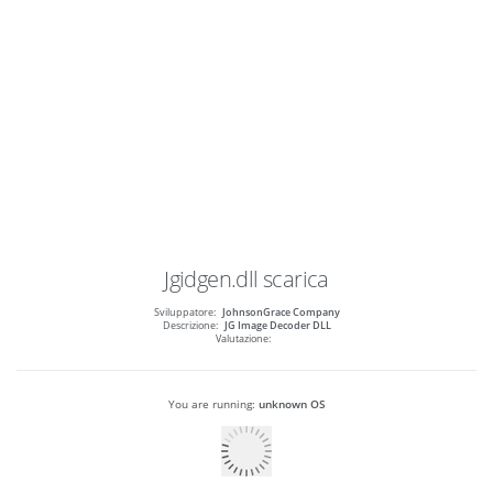
Jgidgen.dll
scarica
Sviluppatore:
JohnsonGrace Company
Descrizione:
JG Image Decoder DLL
Valutazione:
You are running:
unknown OS