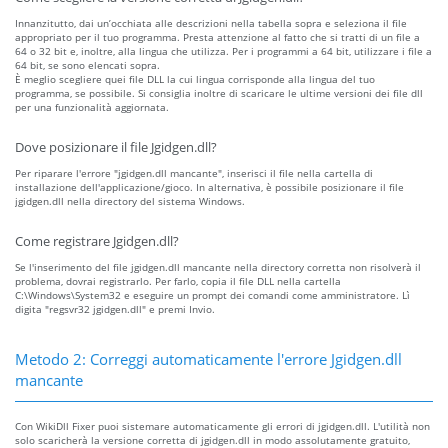
Innanzitutto, dai un’occhiata alle descrizioni nella tabella sopra e seleziona il file
appropriato per il tuo programma. Presta attenzione al fatto che si tratti di un file a
64 o 32 bit e, inoltre, alla lingua che utilizza. Per i programmi a 64 bit, utilizzare i file a
64 bit, se sono elencati sopra.
È meglio scegliere quei file DLL la cui lingua corrisponde alla lingua del tuo
programma, se possibile. Si consiglia inoltre di scaricare le ultime versioni dei file dll
per una funzionalità aggiornata.
Dove posizionare il file Jgidgen.dll?
Per riparare l'errore "jgidgen.dll mancante", inserisci il file nella cartella di
installazione dell'applicazione/gioco. In alternativa, è possibile posizionare il file
jgidgen.dll nella directory del sistema Windows.
Come registrare Jgidgen.dll?
Se l'inserimento del file jgidgen.dll mancante nella directory corretta non risolverà il
problema, dovrai registrarlo. Per farlo, copia il file DLL nella cartella
C:\Windows\System32 e eseguire un prompt dei comandi come amministratore. Lì
digita "regsvr32 jgidgen.dll" e premi Invio.
Metodo 2: Correggi automaticamente l'errore Jgidgen.dll
mancante
Con WikiDll Fixer puoi sistemare automaticamente gli errori di jgidgen.dll. L'utilità non
solo scaricherà la versione corretta di jgidgen.dll in modo assolutamente gratuito,