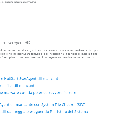
non è presente nel computer. Provare a
artUserAgent.dll?
sibile utilizzare uno dei seguenti metodi - manualmente o automaticamente - per
hi il file hotstartuseragent.dll e lo si inserisca nella cartella di installazione
più semplice in quanto consente di correggere automaticamente l'errore con il
re HotStartUserAgent.dll mancante
e i file .dll mancanti
ne malware così da poter correggere l'errore
rAgent.dll mancante con System File Checker (SFC)
nt.dll danneggiato eseguendo Ripristino del Sistema