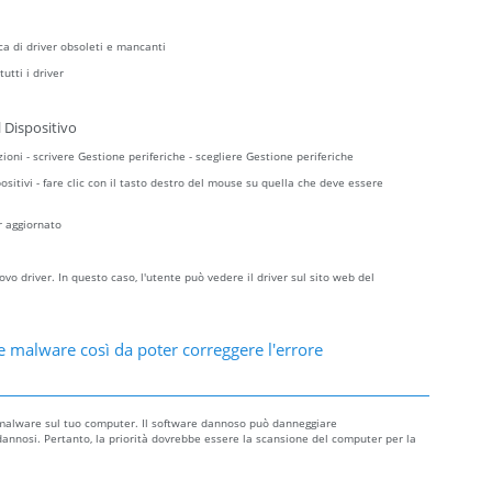
ca di driver obsoleti e mancanti
utti i driver
 Dispositivo
zioni - scrivere Gestione periferiche - scegliere Gestione periferiche
sitivi - fare clic con il tasto destro del mouse su quella che deve essere
r aggiornato
o driver. In questo caso, l'utente può vedere il driver sul sito web del
e malware così da poter correggere l'errore
di malware sul tuo computer. Il software dannoso può danneggiare
le dannosi. Pertanto, la priorità dovrebbe essere la scansione del computer per la