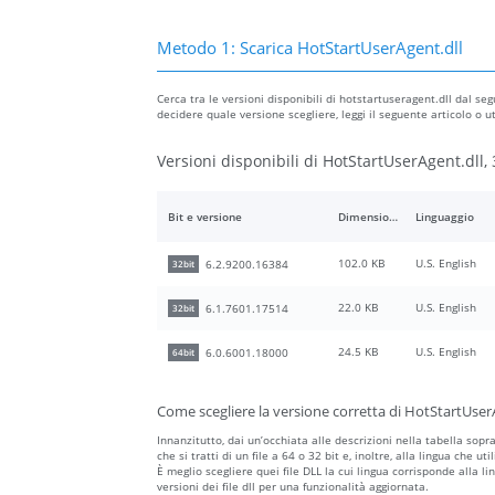
Metodo 1: Scarica HotStartUserAgent.dll
Cerca tra le versioni disponibili di hotstartuseragent.dll dal seg
decidere quale versione scegliere, leggi il seguente articolo o 
Versioni disponibili di HotStartUserAgent.dll, 
Bit e versione
Dimensione del file
Linguaggio
102.0 KB
U.S. English
6.2.9200.16384
32bit
22.0 KB
U.S. English
6.1.7601.17514
32bit
24.5 KB
U.S. English
6.0.6001.18000
64bit
Come scegliere la versione corretta di HotStartUser
Innanzitutto, dai un’occhiata alle descrizioni nella tabella sopr
che si tratti di un file a 64 o 32 bit e, inoltre, alla lingua che ut
È meglio scegliere quei file DLL la cui lingua corrisponde alla li
versioni dei file dll per una funzionalità aggiornata.