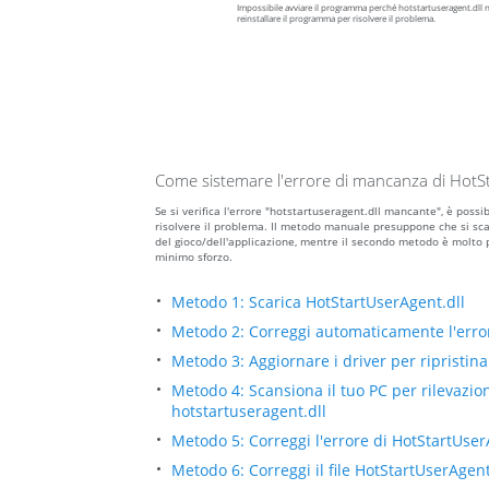
Impossibile avviare il programma perché hotstartuseragent.dll 
reinstallare il programma per risolvere il problema.
Come sistemare l'errore di mancanza di HotSt
Se si verifica l'errore "hotstartuseragent.dll mancante", è pos
risolvere il problema. Il metodo manuale presuppone che si scaric
del gioco/dell'applicazione, mentre il secondo metodo è molto 
minimo sforzo.
Metodo 1: Scarica HotStartUserAgent.dll
Metodo 2: Correggi automaticamente l'erro
Metodo 3: Aggiornare i driver per ripristinar
Metodo 4: Scansiona il tuo PC per rilevazio
hotstartuseragent.dll
Metodo 5: Correggi l'errore di HotStartUse
Metodo 6: Correggi il file HotStartUserAge