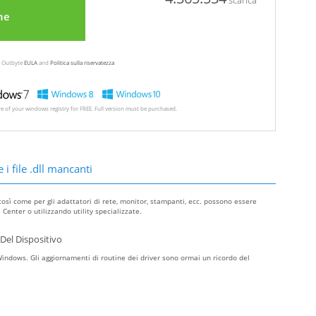
scarica
ne
ew Outbyte
EULA
and
Politica sulla riservatezza
ore of your windows registry for FREE. Full version must be purchased.
 i file .dll mancanti
così come per gli adattatori di rete, monitor, stampanti, ecc. possono essere
Center o utilizzando utility specializzate.
Del Dispositivo
ndows. Gli aggiornamenti di routine dei driver sono ormai un ricordo del