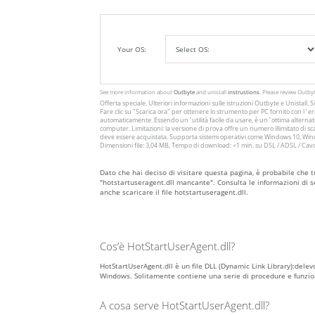
Your OS:
See more information about
Outbyte
and unistall
instrustions
. Please review Outby
Offerta speciale. Ulteriori informazioni sulle istruzioni
Outbyte
e
Unistall
. 
Fare clic su
"Scarica ora"
per ottenere lo strumento per PC fornito con l`err
automaticamente. Essendo un`utilità facile da usare, è un`ottima alternativ
computer. Limitazioni: la versione di prova offre un numero illimitato di
deve essere acquistata. Supporta sistemi operativi come Windows 10, Windo
Dimensioni file: 3,04 MB, Tempo di download: <1 min. su DSL / ADSL / Cav
Dato che hai deciso di visitare questa pagina, è probabile che t
"hotstartuseragent.dll mancante". Consulta le informazioni di s
anche scaricare il file hotstartuseragent.dll.
Cos’è HotStartUserAgent.dll?
HotStartUserAgent.dll è un file DLL (Dynamic Link Library):delev
Windows. Solitamente contiene una serie di procedure e funzio
A cosa serve HotStartUserAgent.dll?