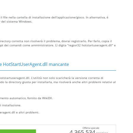
l file nella cartella di installazione dell'applicazione/gioco. In alternativa, è
ory del sistema Windows.
ectory corretta non risolverà il problema, dovrai registrarlo. Per farlo, copia il
pt dei comandi come amministratore. Lì digita "regsvr32 hotstartuseragent.dll" e
e HotStartUserAgent.dll mancante
tstartuseragent.dll. L'utilità non solo scaricherà la versione corretta di
 la directory giusta per installarla, ma risolverà anche altri problemi relativi al
ento automatico, fornito da WikiDll.
i installazione.
eragent.dll e altri problemi.
Offerta speciale
4.365.534