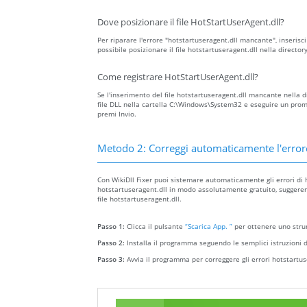
Dove posizionare il file HotStartUserAgent.dll?
Per riparare l'errore "hotstartuseragent.dll mancante", inserisci i
possibile posizionare il file hotstartuseragent.dll nella direct
Come registrare HotStartUserAgent.dll?
Se l'inserimento del file hotstartuseragent.dll mancante nella dir
file DLL nella cartella C:\Windows\System32 e eseguire un prom
premi Invio.
Metodo 2: Correggi automaticamente l'error
Con WikiDll Fixer puoi sistemare automaticamente gli errori di ho
hotstartuseragent.dll in modo assolutamente gratuito, suggerendo
file hotstartuseragent.dll.
Passo 1:
Clicca il pulsante
“Scarica App. ”
per ottenere uno strum
Passo 2:
Installa il programma seguendo le semplici istruzioni d
Passo 3:
Avvia il programma per correggere gli errori hotstartus