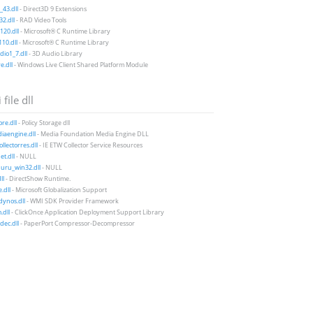
43.dll
- Direct3D 9 Extensions
2.dll
- RAD Video Tools
20.dll
- Microsoft® C Runtime Library
10.dll
- Microsoft® C Runtime Library
io1_7.dll
- 3D Audio Library
e.dll
- Windows Live Client Shared Platform Module
 file dll
ore.dll
- Policy Storage dll
iaengine.dll
- Media Foundation Media Engine DLL
llectorres.dll
- IE ETW Collector Service Resources
et.dll
- NULL
uru_win32.dll
- NULL
ll
- DirectShow Runtime.
.dll
- Microsoft Globalization Support
ynos.dll
- WMI SDK Provider Framework
.dll
- ClickOnce Application Deployment Support Library
ec.dll
- PaperPort Compressor-Decompressor