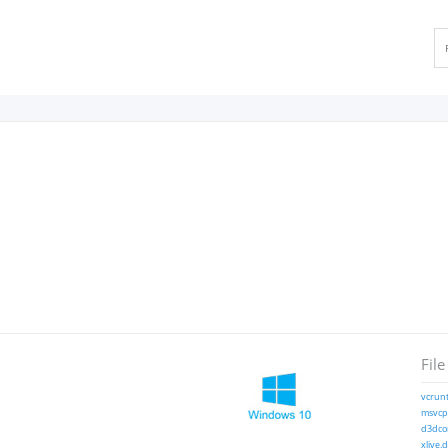
File
vcrunt
msvcp1
d3dcom
xlive.d