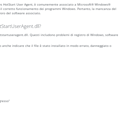
dows HotStart User Agent, è comunemente associato a Microsoft® Windows®
 il corretto funzionamento dei programmi Windows. Pertanto, la mancanza del
avoro del software associato.
tStartUserAgent.dll?
hotstartuseragent.dll. Questi includono problemi di registro di Windows, software
no anche indicare che il file è stato installato in modo errato, danneggiato o
gresso”