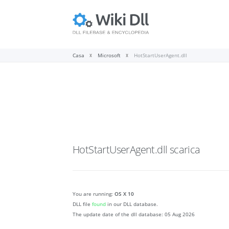
Casa
Microsoft
HotStartUserAgent.dll
HotStartUserAgent.dll
scarica
You are running:
OS X 10
DLL file
found
in our DLL database.
The update date of the dll database:
05 Aug 2026