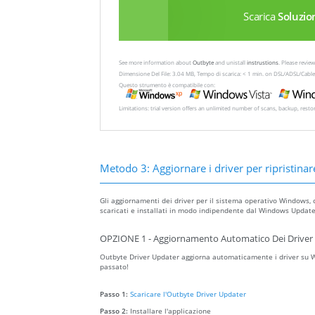
Scarica
Soluzio
See more information about
Outbyte
and unistall
instrustions
. Please revi
Dimensione Del File: 3.04 MB, Tempo di scarica: < 1 min. on DSL/ADSL/Cable
Questo strumento è compatibile con:
Limitations: trial version offers an unlimited number of scans, backup, rest
Metodo 3: Aggiornare i driver per ripristinare
Gli aggiornamenti dei driver per il sistema operativo Windows, 
scaricati e installati in modo indipendente dal Windows Update 
OPZIONE 1 - Aggiornamento Automatico Dei Driver 
Outbyte Driver Updater aggiorna automaticamente i driver su Wi
passato!
Passo 1:
Scaricare l'Outbyte Driver Updater
Passo 2:
Installare l'applicazione