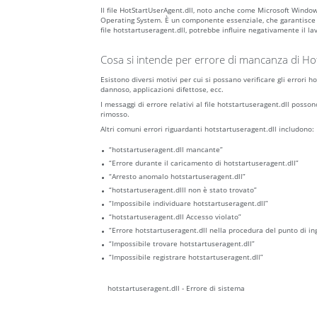
Il file HotStartUserAgent.dll, noto anche come Microsoft Win
Operating System. È un componente essenziale, che garantisce
file hotstartuseragent.dll, potrebbe influire negativamente il l
Cosa si intende per errore di mancanza di Ho
Esistono diversi motivi per cui si possano verificare gli errori 
dannoso, applicazioni difettose, ecc.
I messaggi di errore relativi al file hotstartuseragent.dll posso
rimosso.
Altri comuni errori riguardanti hotstartuseragent.dll includono:
“hotstartuseragent.dll mancante”
“Errore durante il caricamento di hotstartuseragent.dll”
“Arresto anomalo hotstartuseragent.dll”
“hotstartuseragent.dlll non è stato trovato”
“Impossibile individuare hotstartuseragent.dll”
“hotstartuseragent.dll Accesso violato”
“Errore hotstartuseragent.dll nella procedura del punto di in
“Impossibile trovare hotstartuseragent.dll”
“Impossibile registrare hotstartuseragent.dll”
hotstartuseragent.dll - Errore di sistema