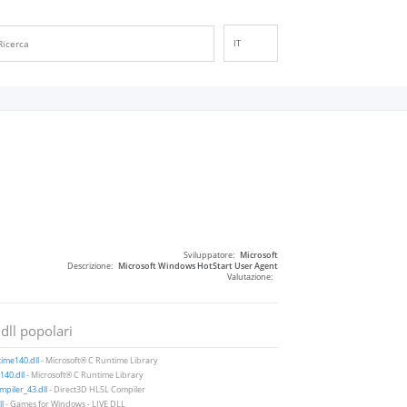
IT
EN
DE
ES
FR
PT
RU
ID
NL
Sviluppatore:
Microsoft
NN
Descrizione:
Microsoft Windows HotStart User Agent
Valutazione:
SV
VI
 dll popolari
FI
ime140.dll
- Microsoft® C Runtime Library
40.dll
- Microsoft® C Runtime Library
piler_43.dll
- Direct3D HLSL Compiler
ll
- Games for Windows - LIVE DLL