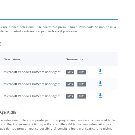
uente elenco, seleziona il file corretto e premi il link "Download". Se non riesci a
utilizza il metodo automatico per risolvere il problema
3
Descrizione
Somma di controllo
Microsoft Windows HotStart User Agent
MD5
SHA1
Microsoft Windows HotStart User Agent
MD5
SHA1
Microsoft Windows HotStart User Agent
MD5
SHA1
Agent.dll?
a e seleziona il file appropriato per il tuo programma. Presta attenzione al fatto
ilizza. Per i programmi a 64 bit, utilizzare i file a 64 bit, se sono elencati sopra.
ngua del tuo programma, se possibile. Si consiglia inoltre di scaricare le ultime