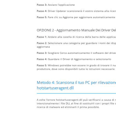
Passo 3:
Avviare l'applicazione
Passo 4:
Driver Updater scansionerà il vostro sistema alla ricer
Passo 5:
Fare clic su Aggiorna per aggiornare automaticamente t
OPZIONE 2 - Aggiornamento Manuale Dei Driver Del
Passo 1:
Andare alla casella di ricerca della barra delle applica
Passo 2:
Selezionare una categoria per guardare i nomi dei dispo
aggiornata
Passo 3:
Scegliere Cerca automaticamente il software del drive
Passo 4:
Guardare il Driver di Aggiornamento e selezionarlo
Passo 5:
Windows potrebbe non essere in grado di trovare il nuov
produttore, dove sono disponibili tutte le istruzioni necessarie
Metodo 4: Scansiona il tuo PC per rilevazion
hotstartuseragent.dll
A volte l'errore hotstartuseragent.dll può verificarsi a causa 
intenzionalmente i file DLL al fine di sostituirli con i propri fi
ricerca di malware ed eliminarli il prima possibile.