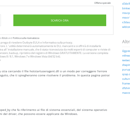
Offerta speciale
d3dx9_
binkw3
msvcp1
msvcr1
SCARICA ORA
x3daud
wldcor
te
EULA
and
Politica sulla riservatezza
Altri
Si prega di rivedere Outbyte
EULA
e
Informativa sulla privacy
.
ore. L`utilità determinerà automaticamente le DLL mancanti e si offrirà di installarle
a all`installazione manuale, che è stata riconosciuta da molti esperti di computer e riviste di
l2gpst
 scansioni, backup, ripristino del registro di Windows GRATUITAMENTE. La versione completa
mfmed
ws 8 / 8.1, Windows 7 e Windows Vista (64/32 bit).
o
ieetwco
dtapin
purup
u stia cercando il file hotstartuseragent.dll o un modo per correggere l'errore
qcap.d
eguito, che ti spiegheranno come risolvere il problema. In questa pagina potrai
culture
framed
dfshim
maxcod
oped_by che fa riferimento ai file di sistema essenziali, del sistema operativo
ni del driver, che possono essere applicate da Windows.