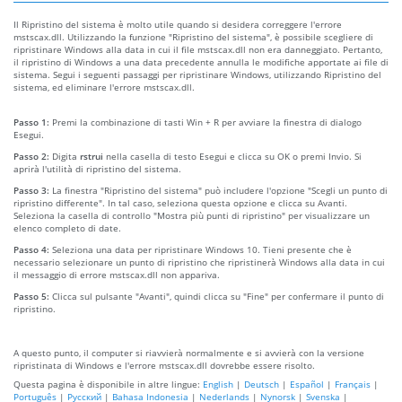
Il Ripristino del sistema è molto utile quando si desidera correggere l'errore
mstscax.dll. Utilizzando la funzione "Ripristino del sistema", è possibile scegliere di
ripristinare Windows alla data in cui il file mstscax.dll non era danneggiato. Pertanto,
il ripristino di Windows a una data precedente annulla le modifiche apportate ai file di
sistema. Segui i seguenti passaggi per ripristinare Windows, utilizzando Ripristino del
sistema, ed eliminare l'errore mstscax.dll.
Passo 1:
Premi la combinazione di tasti Win + R per avviare la finestra di dialogo
Esegui.
Passo 2:
Digita
rstrui
nella casella di testo Esegui e clicca su OK o premi Invio. Si
aprirà l'utilità di ripristino del sistema.
Passo 3:
La finestra "Ripristino del sistema" può includere l'opzione "Scegli un punto di
ripristino differente". In tal caso, seleziona questa opzione e clicca su Avanti.
Seleziona la casella di controllo "Mostra più punti di ripristino" per visualizzare un
elenco completo di date.
Passo 4:
Seleziona una data per ripristinare Windows 10. Tieni presente che è
necessario selezionare un punto di ripristino che ripristinerà Windows alla data in cui
il messaggio di errore mstscax.dll non appariva.
Passo 5:
Clicca sul pulsante "Avanti", quindi clicca su "Fine" per confermare il punto di
ripristino.
A questo punto, il computer si riavvierà normalmente e si avvierà con la versione
ripristinata di Windows e l'errore mstscax.dll dovrebbe essere risolto.
Questa pagina è disponibile in altre lingue:
English
|
Deutsch
|
Español
|
Français
|
Português
|
Русский
|
Bahasa Indonesia
|
Nederlands
|
Nynorsk
|
Svenska
|