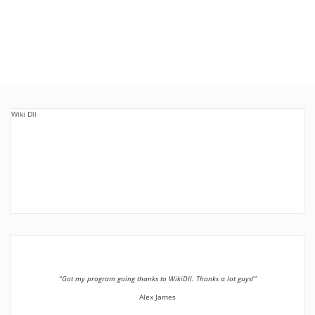
Wiki Dll
”Got my program going thanks to WikiDll. Thanks a lot guys!”
Alex James