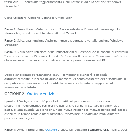
tasto Win + I), seleziona "Aggiornamento e sicurezza" e vai alla sezione "Windows
Defender".
Come utilizzare Windows Defender Offline Scan
Passo 1:
Premi il tasto Win o clicca su Start e seleziona l'icona ad ingranaggio. In
alternativa, premi la combinazione di tasti Win + I.
Passo 2:
Seleziona l'opzione Aggiornamento e sicurezza e vai alla sezione Windows
Defender.
Passo 3:
Nella parte inferiore delle impostazioni di Defender c'è la casella di controllo
"Scansione offline di Windows Defender". Per avviarlla, clicca su "Scansiona ora". Nota
che è necessario salvare tutti i dati non salvati, prima di riavviare il PC.
Dopo aver cliccato su "Scansiona ora", il computer si riavvierà e inizierà
automaticamente la ricerca di virus e malware. Al completamento della scansione, il
computer verrà riavviato e nelle notifiche verrà visualizzato un rapporto sulla
scansione completata.
OPZIONE 2 -
Outbyte Antivirus
I prodotti Outbyte sono i più popolari ed efficaci per combattere malware e
programmi indesiderati, e torneranno utili anche sei hai installato un antivirus a
parte, di alta qualità. La scansione, nella nuova versione di Malwarebytes, può essere
eseguita in tempo reale e manualmente. Per avviare la scansione manualmente,
procedi come segue:
Passo 1:
Avvia il programma
Outbyte
e clicca sul pulsante
Scansiona ora
. Inoltre, puoi