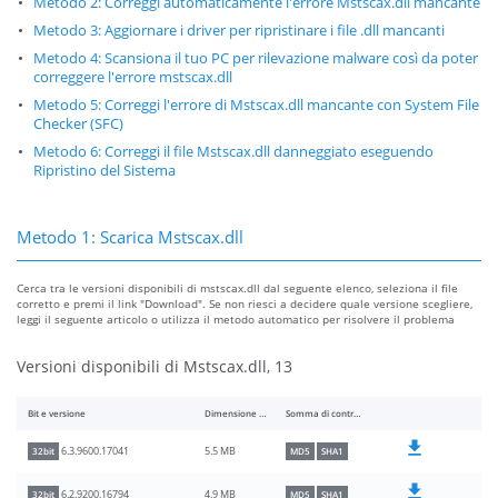
Metodo 2: Correggi automaticamente l'errore Mstscax.dll mancante
Metodo 3: Aggiornare i driver per ripristinare i file .dll mancanti
Metodo 4: Scansiona il tuo PC per rilevazione malware così da poter
correggere l'errore mstscax.dll
Metodo 5: Correggi l'errore di Mstscax.dll mancante con System File
Checker (SFC)
Metodo 6: Correggi il file Mstscax.dll danneggiato eseguendo
Ripristino del Sistema
Metodo 1: Scarica Mstscax.dll
Cerca tra le versioni disponibili di mstscax.dll dal seguente elenco, seleziona il file
corretto e premi il link "Download". Se non riesci a decidere quale versione scegliere,
leggi il seguente articolo o utilizza il metodo automatico per risolvere il problema
Versioni disponibili di Mstscax.dll, 13
Bit e versione
Dimensione del file
Somma di controllo
5.5 MB
6.3.9600.17041
32bit
MD5
SHA1
4.9 MB
6.2.9200.16794
32bit
MD5
SHA1