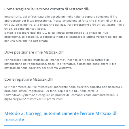
Come scegliere la versione corretta di Mstscax.dll?
Innanzitutto, dai un’occhiata alle descrizioni nella tabella sopra e seleziona il file
appropriato per il tuo programma. Presta attenzione al fatto che si tratti di un file a
64 o 32 bit e, inoltre, alla lingua che utilizza. Per i programmi a 64 bit, utilizzare i file a
64 bit, se sono elencati sopra.
È meglio scegliere quei file DLL la cui lingua corrisponde alla lingua del tuo
programma, se possibile. Si consiglia inoltre di scaricare le ultime versioni dei file dll
per una funzionalità aggiornata.
Dove posizionare il file Mstscax.dll?
Per riparare l'errore "mstscax.dll mancante", inserisci il file nella cartella di
installazione dell'applicazione/gioco. In alternativa, è possibile posizionare il file
mstscax.dll nella directory del sistema Windows.
Come registrare Mstscax.dll?
Se l'inserimento del file mstscax.dll mancante nella directory corretta non risolverà il
problema, dovrai registrarlo. Per farlo, copia il file DLL nella cartella
C:\Windows\System32 e eseguire un prompt dei comandi come amministratore. Lì
digita "regsvr32 mstscax.dll" e premi Invio.
Metodo 2: Correggi automaticamente l'errore Mstscax.dll
mancante