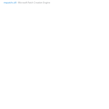
mspatchc.dll
- Microsoft Patch Creation Engine