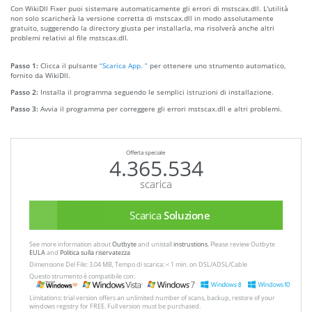
Con WikiDll Fixer puoi sistemare automaticamente gli errori di mstscax.dll. L'utilità
non solo scaricherà la versione corretta di mstscax.dll in modo assolutamente
gratuito, suggerendo la directory giusta per installarla, ma risolverà anche altri
problemi relativi al file mstscax.dll.
Passo 1:
Clicca il pulsante
“Scarica App. ”
per ottenere uno strumento automatico,
fornito da WikiDll.
Passo 2:
Installa il programma seguendo le semplici istruzioni di installazione.
Passo 3:
Avvia il programma per correggere gli errori mstscax.dll e altri problemi.
Offerta speciale
4.365.534
scarica
Scarica
Soluzione
See more information about
Outbyte
and unistall
instrustions
. Please review Outbyte
EULA
and
Politica sulla riservatezza
Dimensione Del File: 3.04 MB, Tempo di scarica: < 1 min. on DSL/ADSL/Cable
Questo strumento è compatibile con:
Limitations: trial version offers an unlimited number of scans, backup, restore of your
windows registry for FREE. Full version must be purchased.