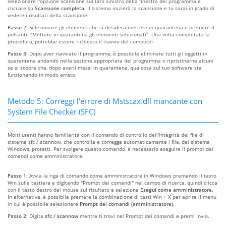
selezionare l'opzione Scansione sul lato sinistro della finestra del programma e
cliccare su
Scansione completa
. Il sistema inizierà la scansione e tu sarai in grado di
vedere i risultati della scansione.
Passo 2:
Selezionare gli elementi che si desidera mettere in quarantena e premere il
pulsante "Mettere in quarantena gli elementi selezionati". Una volta completata la
procedura, potrebbe essere richiesto il riavvio del computer.
Passo 3:
Dopo aver riavviato il programma, è possibile eliminare tutti gli oggetti in
quarantena andando nella sezione appropriata del programma o ripristinarne alcuni
se si scopre che, dopo averli messi in quarantena, qualcosa sul tuo software sta
funzionando in modo errato.
Metodo 5: Correggi l'errore di Mstscax.dll mancante con
System File Checker (SFC)
Molti utenti hanno familiarità con il comando di controllo dell'integrità dei file di
sistema sfc / scannow, che controlla e corregge automaticamente i file, del sistema
Windows, protetti. Per svolgere questo comando, è necessario eseguire il prompt dei
comandi come amministratore.
Passo 1:
Avvia la riga di comando come amministratore in Windows premendo il tasto
Win sulla tastiera e digitando "Prompt dei comandi" nel campo di ricerca, quindi clicca
con il tasto destro del mouse sul risultato e seleziona
Esegui come amministratore
.
In alternativa, è possibile premere la combinazione di tasti Win + X per aprire il menu
in cui è possibile selezionare
Prompt dei comandi (amministratore)
.
Passo 2:
Digita
sfc / scannow
mentre ti trovi nel Prompt dei comandi e premi Invio.