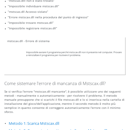
“mstscax.dlll non è stato trovato”
“Impossibile individuare mstscax.dll”
“mstscax.dll Accesso violato”
“Errore mstscax.dll nella procedura del punto di ingresso”
“Impossibile trovare mstscax.dll”
“Impossibile registrare mstscax.dll”
mstscax.dll - Errore di sistema
Impossibile avviare il programma perché mstscax.dll non è presente nel computer. Provare
a reinstallare il programma per risolvere il problema.
Come sistemare l'errore di mancanza di Mstscax.dll?
Se si verifica l'errore "mstscax.dll mancante", è possibile utilizzare uno dei seguenti
metodi - manualmente o automaticamente - per risolvere il problema. Il metodo
manuale presuppone che si scarichi il file mstscax.dll e lo si inserisca nella cartella di
installazione del gioco/dell'applicazione, mentre il secondo metodo è molto più
semplice in quanto consente di correggere automaticamente l'errore con il minimo
sforzo.
Metodo 1: Scarica Mstscax.dll