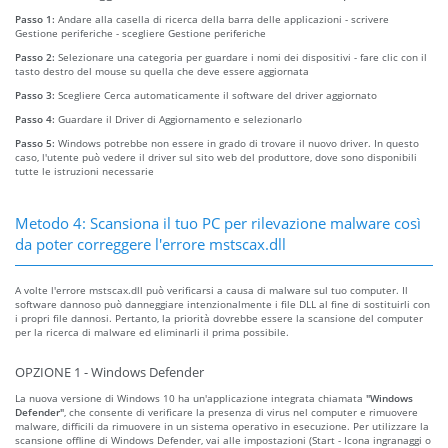
Passo 1:
Andare alla casella di ricerca della barra delle applicazioni - scrivere
Gestione periferiche - scegliere Gestione periferiche
Passo 2:
Selezionare una categoria per guardare i nomi dei dispositivi - fare clic con il
tasto destro del mouse su quella che deve essere aggiornata
Passo 3:
Scegliere Cerca automaticamente il software del driver aggiornato
Passo 4:
Guardare il Driver di Aggiornamento e selezionarlo
Passo 5:
Windows potrebbe non essere in grado di trovare il nuovo driver. In questo
caso, l'utente può vedere il driver sul sito web del produttore, dove sono disponibili
tutte le istruzioni necessarie
Metodo 4: Scansiona il tuo PC per rilevazione malware così
da poter correggere l'errore mstscax.dll
A volte l'errore mstscax.dll può verificarsi a causa di malware sul tuo computer. Il
software dannoso può danneggiare intenzionalmente i file DLL al fine di sostituirli con
i propri file dannosi. Pertanto, la priorità dovrebbe essere la scansione del computer
per la ricerca di malware ed eliminarli il prima possibile.
OPZIONE 1 - Windows Defender
La nuova versione di Windows 10 ha un'applicazione integrata chiamata
"Windows
Defender"
, che consente di verificare la presenza di virus nel computer e rimuovere
malware, difficili da rimuovere in un sistema operativo in esecuzione. Per utilizzare la
scansione offline di Windows Defender, vai alle impostazioni (Start - Icona ingranaggi o