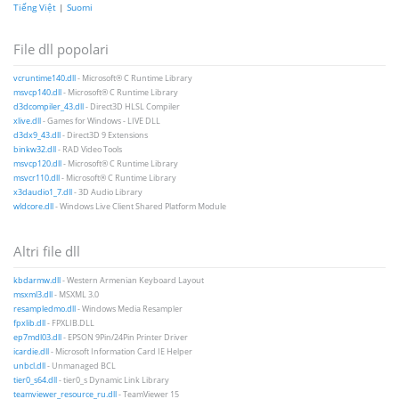
Tiếng Việt
|
Suomi
File dll popolari
vcruntime140.dll
- Microsoft® C Runtime Library
msvcp140.dll
- Microsoft® C Runtime Library
d3dcompiler_43.dll
- Direct3D HLSL Compiler
xlive.dll
- Games for Windows - LIVE DLL
d3dx9_43.dll
- Direct3D 9 Extensions
binkw32.dll
- RAD Video Tools
msvcp120.dll
- Microsoft® C Runtime Library
msvcr110.dll
- Microsoft® C Runtime Library
x3daudio1_7.dll
- 3D Audio Library
wldcore.dll
- Windows Live Client Shared Platform Module
Altri file dll
kbdarmw.dll
- Western Armenian Keyboard Layout
msxml3.dll
- MSXML 3.0
resampledmo.dll
- Windows Media Resampler
fpxlib.dll
- FPXLIB.DLL
ep7mdl03.dll
- EPSON 9Pin/24Pin Printer Driver
icardie.dll
- Microsoft Information Card IE Helper
unbcl.dll
- Unmanaged BCL
tier0_s64.dll
- tier0_s Dynamic Link Library
teamviewer_resource_ru.dll
- TeamViewer 15