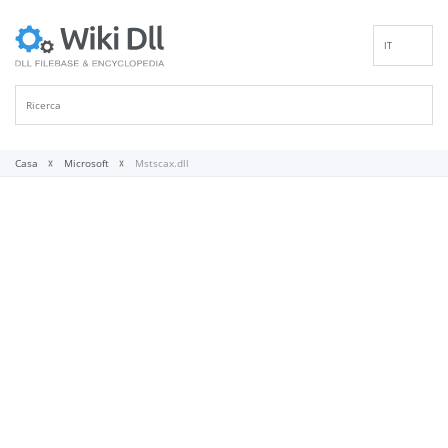
IT
EN
DE
ES
FR
Casa
Microsoft
Mstscax.dll
PT
RU
ID
NL
NN
SV
VI
FI