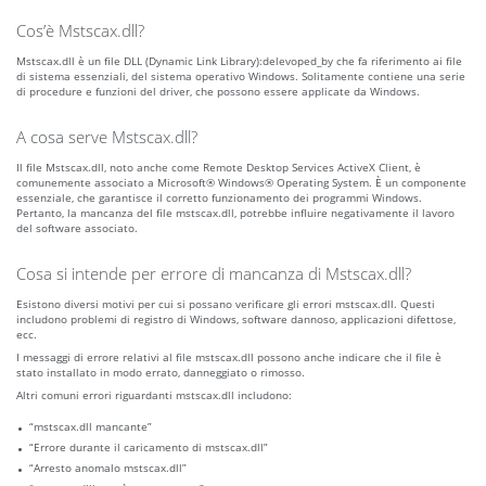
Cos’è Mstscax.dll?
Mstscax.dll è un file DLL (Dynamic Link Library):delevoped_by che fa riferimento ai file
di sistema essenziali, del sistema operativo Windows. Solitamente contiene una serie
di procedure e funzioni del driver, che possono essere applicate da Windows.
A cosa serve Mstscax.dll?
Il file Mstscax.dll, noto anche come Remote Desktop Services ActiveX Client, è
comunemente associato a Microsoft® Windows® Operating System. È un componente
essenziale, che garantisce il corretto funzionamento dei programmi Windows.
Pertanto, la mancanza del file mstscax.dll, potrebbe influire negativamente il lavoro
del software associato.
Cosa si intende per errore di mancanza di Mstscax.dll?
Esistono diversi motivi per cui si possano verificare gli errori mstscax.dll. Questi
includono problemi di registro di Windows, software dannoso, applicazioni difettose,
ecc.
I messaggi di errore relativi al file mstscax.dll possono anche indicare che il file è
stato installato in modo errato, danneggiato o rimosso.
Altri comuni errori riguardanti mstscax.dll includono:
“mstscax.dll mancante”
“Errore durante il caricamento di mstscax.dll”
“Arresto anomalo mstscax.dll”