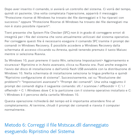
Dopo aver inserito il comando, si avvierà un controllo del sistema. Ci vorrà del tempo,
quindi sii paziente. Una volta completata l'operazione, apparirà il messaggio
"Protezione risorse di Windows ha trovato dei file danneggiati e li ha riparati con
successo." oppure "Protezione Risorse di Windows ha trovato dei file dannegiati ma
non è stato possibile ripararli".
Tieni presente che System File Checker (SFC) non è in grado di correggere errori di
integrità per i file del sistema che sono attualmente utilizzati dal sistema operativo.
Per correggere questi file è necessario eseguire il comando SFC tramite il prompt dei
comandi in Windows Recovery. È possibile accedere a Windows Recovery dalla
schermata di accesso cliccando su Arresta, quindi tenendo premuto il tasto Maiusc
mentre si seleziona Riavvia.
Su Windows 10, puoi premere il tasto Win, seleziona Impostazioni> Aggiornamento e
sicurezza> Ripristino e in Avvio avanzato, clicca su Riavvia ora. Puoi anche eseguire
l'avvio dal disco di installazione o dall'unità flash USB avviabile con la distribuzione di
Windows 10. Nella schermata di installazione seleziona la lingua preferita e quindi
"Ripristino configurazione di sistema". Successivamente, vai su "Risoluzione dei
problemi"> "Impostazioni avanzate"> "Prompt dei comandi". Una volta raggiunto il
prompt dei comandi digita il seguente comando: sfc / scannow / offbootdir = C: \ /
offwindir = C: \ Windows dove C è la partizione con il sistema operativo installato e C:
\ Windows è il percorso della cartella Windows 10.
Questa operazione richiederà del tempo ed è importante attendere fino al
completamento. Al termine, chiudi il prompt dei comandi e riavvia il computer
normalmente.
Metodo 6: Correggi il file Mstscax.dll danneggiato
eseguendo Ripristino del Sistema