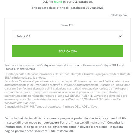
DLL file
found
in our DLL database.
The update date of the dll database:
09 Aug 2026
Offerta speciale
Your OS:
SCARICA ORA
See more information about
Outbyte
and unistall
instrustions
. Please review Outbyte
EULA
and
Politica sulla riservatezza
Offerta speciale. Ulteriori informazioni sulle istruzioni
Outbyte
e
Unistall
. Si prega di rivedere Outbyte
EULA
e
Informativa sulla privacy
.
Fare clic su
"Scarica ora"
per ottenere lo strumento per PC fornito con l`errore. L`utilità determinerà
automaticamente le DLL mancanti e si offrirà di installarle automaticamente. Essendo un`utilità facile
da usare, è un`ottima alternativa all`installazione manuale, che è stata riconosciuta da molti esperti
di computer e riviste di computer. Limitazioni: la versione di prova offre un numero illimitato di
scansioni, backup, ripristino del registro di Windows GRATUITAMENTE. La versione completa deve
essere acquistata. Supporta sistemi operativi come Windows 10, Windows 8 / 8.1, Windows 7 e
Windows Vista (64/32 bit).
Dimensioni file: 3,04 MB, Tempo di download: <1 min. su DSL / ADSL / Cavo
Dato che hai deciso di visitare questa pagina, è probabile che tu stia cercando il file
mstscax.dll o un modo per correggere l'errore "mstscax.dll mancante". Consulta le
informazioni di seguito, che ti spiegheranno come risolvere il problema. In questa
pagina potrai anche scaricare il file mstscax.dll.