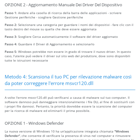
OPZIONE 2 - Aggiornamento Manuale Dei Driver Del Dispositivo
Passo 1:
Andare alla casella di ricerca della barra delle applicazioni - scrivere
Gestione periferiche - scegliere Gestione periferiche
Passo 2:
Selezionare una categoria per guardare i nomi dei dispositivi - fare clic con il
tasto destro del mouse su quella che deve essere aggiornata
Passo 3:
Scegliere Cerca automaticamente il software del driver aggiornato
Passo 4:
Guardare il Driver di Aggiornamento e selezionarlo
Passo 5:
Windows potrebbe non essere in grado di trovare il nuovo driver. In questo
caso, l'utente può vedere il driver sul sito web del produttore, dove sono disponibili
tutte le istruzioni necessarie
Metodo 4: Scansiona il tuo PC per rilevazione malware così
da poter correggere l'errore msvcr120.dll
A volte l'errore msvcr120.dll può verificarsi a causa di malware sul tuo computer. Il
software dannoso può danneggiare intenzionalmente i file DLL al fine di sostituirli con
i propri file dannosi. Pertanto, la priorità dovrebbe essere la scansione del computer
per la ricerca di malware ed eliminarli il prima possibile.
OPZIONE 1 - Windows Defender
La nuova versione di Windows 10 ha un'applicazione integrata chiamata
"Windows
Defender"
, che consente di verificare la presenza di virus nel computer e rimuovere
malware, difficili da rimuovere in un sistema operativo in esecuzione. Per utilizzare la