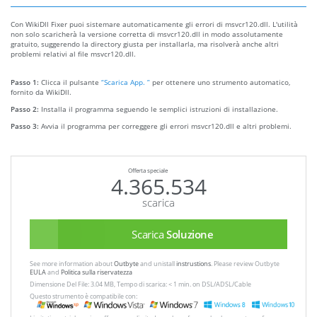
Con WikiDll Fixer puoi sistemare automaticamente gli errori di msvcr120.dll. L'utilità
non solo scaricherà la versione corretta di msvcr120.dll in modo assolutamente
gratuito, suggerendo la directory giusta per installarla, ma risolverà anche altri
problemi relativi al file msvcr120.dll.
Passo 1:
Clicca il pulsante
“Scarica App. ”
per ottenere uno strumento automatico,
fornito da WikiDll.
Passo 2:
Installa il programma seguendo le semplici istruzioni di installazione.
Passo 3:
Avvia il programma per correggere gli errori msvcr120.dll e altri problemi.
Offerta speciale
4.365.534
scarica
Scarica
Soluzione
See more information about
Outbyte
and unistall
instrustions
. Please review Outbyte
EULA
and
Politica sulla riservatezza
Dimensione Del File: 3.04 MB, Tempo di scarica: < 1 min. on DSL/ADSL/Cable
Questo strumento è compatibile con: