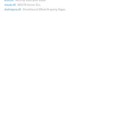
aclui.dll
- Security Descriptor Editor
msutb.dll
- MSUTB Server DLL
dsdmoprp.dll
- DirectSound Effects Property Pages