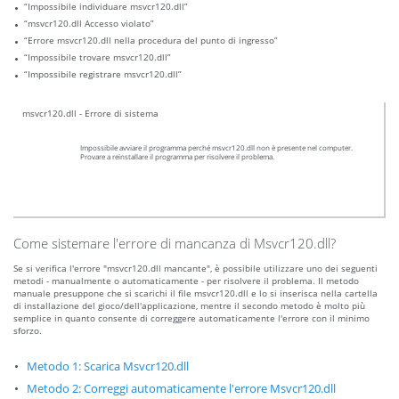
“Impossibile individuare msvcr120.dll”
“msvcr120.dll Accesso violato”
“Errore msvcr120.dll nella procedura del punto di ingresso”
“Impossibile trovare msvcr120.dll”
“Impossibile registrare msvcr120.dll”
msvcr120.dll - Errore di sistema
Impossibile avviare il programma perché msvcr120.dll non è presente nel computer.
Provare a reinstallare il programma per risolvere il problema.
Come sistemare l'errore di mancanza di Msvcr120.dll?
Se si verifica l'errore "msvcr120.dll mancante", è possibile utilizzare uno dei seguenti
metodi - manualmente o automaticamente - per risolvere il problema. Il metodo
manuale presuppone che si scarichi il file msvcr120.dll e lo si inserisca nella cartella
di installazione del gioco/dell'applicazione, mentre il secondo metodo è molto più
semplice in quanto consente di correggere automaticamente l'errore con il minimo
sforzo.
Metodo 1: Scarica Msvcr120.dll
Metodo 2: Correggi automaticamente l'errore Msvcr120.dll