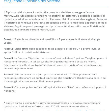
eseguendo Ripristino del Sistema
Il Ripristino del sistema è molto utile quando si desidera correggere l'errore
msvcr120.dll. Utilizzando la funzione "Ripristino del sistema", è possibile scegliere di
ripristinare Windows alla data in cui il file msvcr120.dll non era danneggiato. Pertanto,
il ripristino di Windows a una data precedente annulla le modifiche apportate ai file di
sistema. Segui i seguenti passaggi per ripristinare Windows, utilizzando Ripristino del
sistema, ed eliminare l'errore msvcr120.dll.
Passo 1:
Premi la combinazione di tasti Win + R per avviare la finestra di dialogo
Esegui.
Passo 2:
Digita
rstrui
nella casella di testo Esegui e clicca su OK o premi Invio. Si
aprirà l'utilità di ripristino del sistema.
Passo 3:
La finestra "Ripristino del sistema" può includere l'opzione "Scegli un punto di
ripristino differente". In tal caso, seleziona questa opzione e clicca su Avanti.
Seleziona la casella di controllo "Mostra più punti di ripristino" per visualizzare un
elenco completo di date.
Passo 4:
Seleziona una data per ripristinare Windows 10. Tieni presente che è
necessario selezionare un punto di ripristino che ripristinerà Windows alla data in cui
il messaggio di errore msvcr120.dll non appariva.
Passo 5:
Clicca sul pulsante "Avanti", quindi clicca su "Fine" per confermare il punto di
ripristino.
A questo punto, il computer si riavvierà normalmente e si avvierà con la versione
ripristinata di Windows e l'errore msvcr120.dll dovrebbe essere risolto.