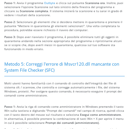
Passo 1:
Avvia il programma
Outbyte
e clicca sul pulsante
Scansiona ora
. Inoltre, puoi
selezionare l'opzione Scansione sul lato sinistro della finestra del programma e
cliccare su
Scansione completa
. Il sistema inizierà la scansione e tu sarai in grado di
vedere i risultati della scansione.
Passo 2:
Selezionare gli elementi che si desidera mettere in quarantena e premere il
pulsante "Mettere in quarantena gli elementi selezionati". Una volta completata la
procedura, potrebbe essere richiesto il riavvio del computer.
Passo 3:
Dopo aver riavviato il programma, è possibile eliminare tutti gli oggetti in
quarantena andando nella sezione appropriata del programma o ripristinarne alcuni
se si scopre che, dopo averli messi in quarantena, qualcosa sul tuo software sta
funzionando in modo errato.
Metodo 5: Correggi l'errore di Msvcr120.dll mancante con
System File Checker (SFC)
Molti utenti hanno familiarità con il comando di controllo dell'integrità dei file di
sistema sfc / scannow, che controlla e corregge automaticamente i file, del sistema
Windows, protetti. Per svolgere questo comando, è necessario eseguire il prompt dei
comandi come amministratore.
Passo 1:
Avvia la riga di comando come amministratore in Windows premendo il tasto
Win sulla tastiera e digitando "Prompt dei comandi" nel campo di ricerca, quindi clicca
con il tasto destro del mouse sul risultato e seleziona
Esegui come amministratore
.
In alternativa, è possibile premere la combinazione di tasti Win + X per aprire il menu
in cui è possibile selezionare
Prompt dei comandi (amministratore)
.