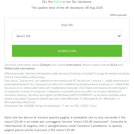
DLL file
found
in our DLL database.
The update date of the dll database:
08 Aug 2026
Offerta speciale
Your OS:
SCARICA ORA
See more information about
Outbyte
and unistall
instrustions
. Please review Outbyte
EULA
and
Politica sulla riservatezza
Offerta speciale. Ulteriori informazioni sulle istruzioni
Outbyte
e
Unistall
. Si prega di rivedere Outbyte
EULA
e
Informativa sulla privacy
.
Fare clic su
"Scarica ora"
per ottenere lo strumento per PC fornito con l`errore. L`utilità determinerà
automaticamente le DLL mancanti e si offrirà di installarle automaticamente. Essendo un`utilità facile
da usare, è un`ottima alternativa all`installazione manuale, che è stata riconosciuta da molti esperti
di computer e riviste di computer. Limitazioni: la versione di prova offre un numero illimitato di
scansioni, backup, ripristino del registro di Windows GRATUITAMENTE. La versione completa deve
essere acquistata. Supporta sistemi operativi come Windows 10, Windows 8 / 8.1, Windows 7 e
Windows Vista (64/32 bit).
Dimensioni file: 3,04 MB, Tempo di download: <1 min. su DSL / ADSL / Cavo
Dato che hai deciso di visitare questa pagina, è probabile che tu stia cercando il file
msvcr120.dll o un modo per correggere l'errore "msvcr120.dll mancante". Consulta le
informazioni di seguito, che ti spiegheranno come risolvere il problema. In questa
pagina potrai anche scaricare il file msvcr120.dll.