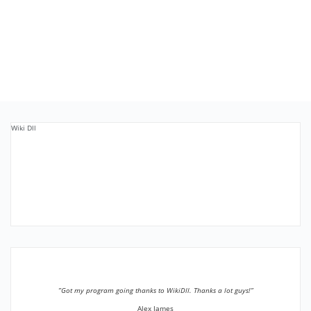
Wiki Dll
”Got my program going thanks to WikiDll. Thanks a lot guys!”
Alex James