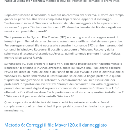
Passo 2:
Digita
sfc / scannow
mentre ti trovi nel Prompt dei comandi e premi Invio.
Dopo aver inserito il comando, si avvierà un controllo del sistema. Ci vorrà del tempo,
quindi sii paziente. Una volta completata l'operazione, apparirà il messaggio
"Protezione risorse di Windows ha trovato dei file danneggiati e li ha riparati con
successo." oppure "Protezione Risorse di Windows ha trovato dei file dannegiati ma
non è stato possibile ripararli".
Tieni presente che System File Checker (SFC) non è in grado di correggere errori di
integrità per i file del sistema che sono attualmente utilizzati dal sistema operativo.
Per correggere questi file è necessario eseguire il comando SFC tramite il prompt dei
comandi in Windows Recovery. È possibile accedere a Windows Recovery dalla
schermata di accesso cliccando su Arresta, quindi tenendo premuto il tasto Maiusc
mentre si seleziona Riavvia.
Su Windows 10, puoi premere il tasto Win, seleziona Impostazioni> Aggiornamento e
sicurezza> Ripristino e in Avvio avanzato, clicca su Riavvia ora. Puoi anche eseguire
l'avvio dal disco di installazione o dall'unità flash USB avviabile con la distribuzione di
Windows 10. Nella schermata di installazione seleziona la lingua preferita e quindi
"Ripristino configurazione di sistema". Successivamente, vai su "Risoluzione dei
problemi"> "Impostazioni avanzate"> "Prompt dei comandi". Una volta raggiunto il
prompt dei comandi digita il seguente comando: sfc / scannow / offbootdir = C: \ /
offwindir = C: \ Windows dove C è la partizione con il sistema operativo installato e C:
\ Windows è il percorso della cartella Windows 10.
Questa operazione richiederà del tempo ed è importante attendere fino al
completamento. Al termine, chiudi il prompt dei comandi e riavvia il computer
normalmente.
Metodo 6: Correggi il file Msvcr120.dll danneggiato