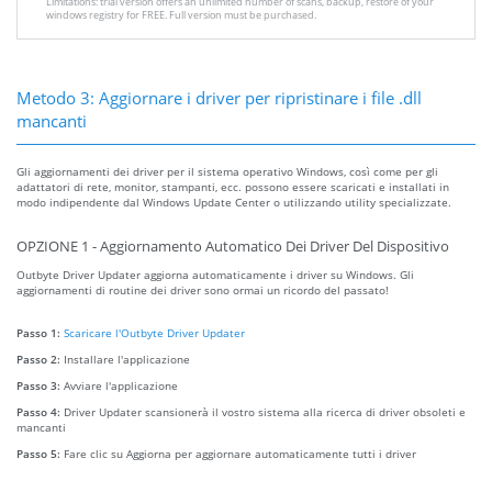
Limitations: trial version offers an unlimited number of scans, backup, restore of your
windows registry for FREE. Full version must be purchased.
Metodo 3: Aggiornare i driver per ripristinare i file .dll
mancanti
Gli aggiornamenti dei driver per il sistema operativo Windows, così come per gli
adattatori di rete, monitor, stampanti, ecc. possono essere scaricati e installati in
modo indipendente dal Windows Update Center o utilizzando utility specializzate.
OPZIONE 1 - Aggiornamento Automatico Dei Driver Del Dispositivo
Outbyte Driver Updater aggiorna automaticamente i driver su Windows. Gli
aggiornamenti di routine dei driver sono ormai un ricordo del passato!
Passo 1:
Scaricare l'Outbyte Driver Updater
Passo 2:
Installare l'applicazione
Passo 3:
Avviare l'applicazione
Passo 4:
Driver Updater scansionerà il vostro sistema alla ricerca di driver obsoleti e
mancanti
Passo 5:
Fare clic su Aggiorna per aggiornare automaticamente tutti i driver