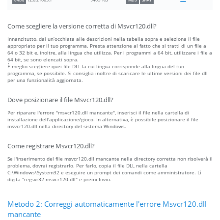
940.7 KB
12.0.21005.1
64bit
MD5
SHA1
Come scegliere la versione corretta di Msvcr120.dll?
Innanzitutto, dai un’occhiata alle descrizioni nella tabella sopra e seleziona il file
appropriato per il tuo programma. Presta attenzione al fatto che si tratti di un file a
64 o 32 bit e, inoltre, alla lingua che utilizza. Per i programmi a 64 bit, utilizzare i file a
64 bit, se sono elencati sopra.
È meglio scegliere quei file DLL la cui lingua corrisponde alla lingua del tuo
programma, se possibile. Si consiglia inoltre di scaricare le ultime versioni dei file dll
per una funzionalità aggiornata.
Dove posizionare il file Msvcr120.dll?
Per riparare l'errore "msvcr120.dll mancante", inserisci il file nella cartella di
installazione dell'applicazione/gioco. In alternativa, è possibile posizionare il file
msvcr120.dll nella directory del sistema Windows.
Come registrare Msvcr120.dll?
Se l'inserimento del file msvcr120.dll mancante nella directory corretta non risolverà il
problema, dovrai registrarlo. Per farlo, copia il file DLL nella cartella
C:\Windows\System32 e eseguire un prompt dei comandi come amministratore. Lì
digita "regsvr32 msvcr120.dll" e premi Invio.
Metodo 2: Correggi automaticamente l'errore Msvcr120.dll
mancante