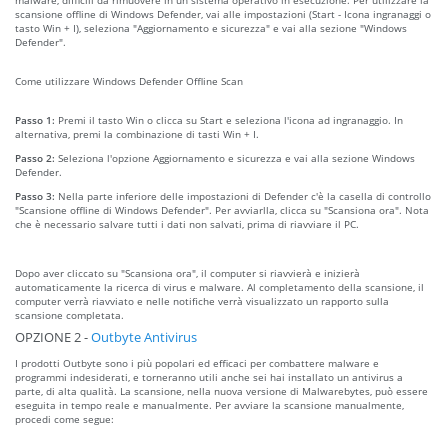
scansione offline di Windows Defender, vai alle impostazioni (Start - Icona ingranaggi o
tasto Win + I), seleziona "Aggiornamento e sicurezza" e vai alla sezione "Windows
Defender".
Come utilizzare Windows Defender Offline Scan
Passo 1:
Premi il tasto Win o clicca su Start e seleziona l'icona ad ingranaggio. In
alternativa, premi la combinazione di tasti Win + I.
Passo 2:
Seleziona l'opzione Aggiornamento e sicurezza e vai alla sezione Windows
Defender.
Passo 3:
Nella parte inferiore delle impostazioni di Defender c'è la casella di controllo
"Scansione offline di Windows Defender". Per avviarlla, clicca su "Scansiona ora". Nota
che è necessario salvare tutti i dati non salvati, prima di riavviare il PC.
Dopo aver cliccato su "Scansiona ora", il computer si riavvierà e inizierà
automaticamente la ricerca di virus e malware. Al completamento della scansione, il
computer verrà riavviato e nelle notifiche verrà visualizzato un rapporto sulla
scansione completata.
OPZIONE 2 -
Outbyte Antivirus
I prodotti Outbyte sono i più popolari ed efficaci per combattere malware e
programmi indesiderati, e torneranno utili anche sei hai installato un antivirus a
parte, di alta qualità. La scansione, nella nuova versione di Malwarebytes, può essere
eseguita in tempo reale e manualmente. Per avviare la scansione manualmente,
procedi come segue: