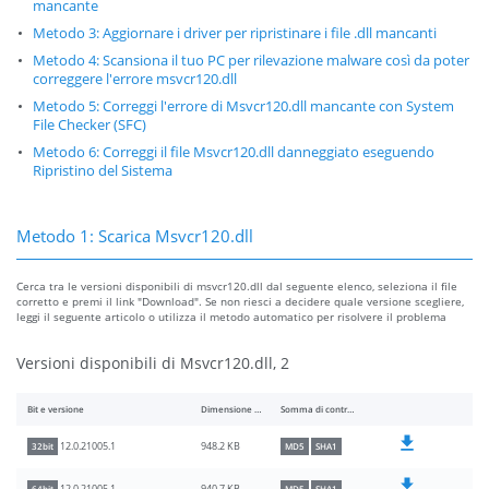
mancante
Metodo 3: Aggiornare i driver per ripristinare i file .dll mancanti
Metodo 4: Scansiona il tuo PC per rilevazione malware così da poter
correggere l'errore msvcr120.dll
Metodo 5: Correggi l'errore di Msvcr120.dll mancante con System
File Checker (SFC)
Metodo 6: Correggi il file Msvcr120.dll danneggiato eseguendo
Ripristino del Sistema
Metodo 1: Scarica Msvcr120.dll
Cerca tra le versioni disponibili di msvcr120.dll dal seguente elenco, seleziona il file
corretto e premi il link "Download". Se non riesci a decidere quale versione scegliere,
leggi il seguente articolo o utilizza il metodo automatico per risolvere il problema
Versioni disponibili di Msvcr120.dll, 2
Bit e versione
Dimensione del file
Somma di controllo
948.2 KB
12.0.21005.1
32bit
MD5
SHA1