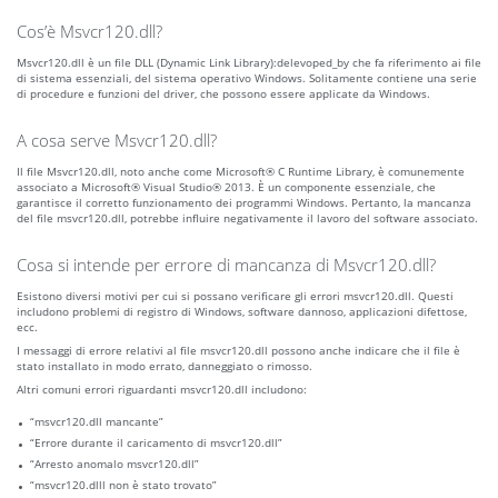
Cos’è Msvcr120.dll?
Msvcr120.dll è un file DLL (Dynamic Link Library):delevoped_by che fa riferimento ai file
di sistema essenziali, del sistema operativo Windows. Solitamente contiene una serie
di procedure e funzioni del driver, che possono essere applicate da Windows.
A cosa serve Msvcr120.dll?
Il file Msvcr120.dll, noto anche come Microsoft® C Runtime Library, è comunemente
associato a Microsoft® Visual Studio® 2013. È un componente essenziale, che
garantisce il corretto funzionamento dei programmi Windows. Pertanto, la mancanza
del file msvcr120.dll, potrebbe influire negativamente il lavoro del software associato.
Cosa si intende per errore di mancanza di Msvcr120.dll?
Esistono diversi motivi per cui si possano verificare gli errori msvcr120.dll. Questi
includono problemi di registro di Windows, software dannoso, applicazioni difettose,
ecc.
I messaggi di errore relativi al file msvcr120.dll possono anche indicare che il file è
stato installato in modo errato, danneggiato o rimosso.
Altri comuni errori riguardanti msvcr120.dll includono:
“msvcr120.dll mancante”
“Errore durante il caricamento di msvcr120.dll”
“Arresto anomalo msvcr120.dll”
“msvcr120.dlll non è stato trovato”