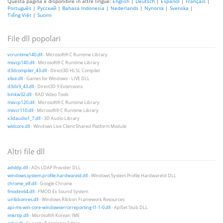
Questa pagina è disponibile in altre lingue:
English
|
Deutsch
|
Español
|
Français
|
Português
|
Русский
|
Bahasa Indonesia
|
Nederlands
|
Nynorsk
|
Svenska
|
Tiếng Việt
|
Suomi
File dll popolari
vcruntime140.dll
- Microsoft® C Runtime Library
msvcp140.dll
- Microsoft® C Runtime Library
d3dcompiler_43.dll
- Direct3D HLSL Compiler
xlive.dll
- Games for Windows - LIVE DLL
d3dx9_43.dll
- Direct3D 9 Extensions
binkw32.dll
- RAD Video Tools
msvcp120.dll
- Microsoft® C Runtime Library
msvcr110.dll
- Microsoft® C Runtime Library
x3daudio1_7.dll
- 3D Audio Library
wldcore.dll
- Windows Live Client Shared Platform Module
Altri file dll
adsldp.dll
- ADs LDAP Provider DLL
windows.system.profile.hardwareid.dll
- Windows System Profile HardwareId DLL
chrome_elf.dll
- Google Chrome
fmodex64.dll
- FMOD Ex Sound System
uiribbonres.dll
- Windows Ribbon Framework Resources
api-ms-win-core-windowserrorreporting-l1-1-0.dll
- ApiSet Stub DLL
imkrtip.dll
- Microsoft® Korean IME