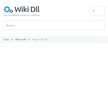
IT
EN
DE
ES
FR
Casa
Microsoft
Msvcr120.dll
PT
RU
ID
NL
NN
SV
VI
FI