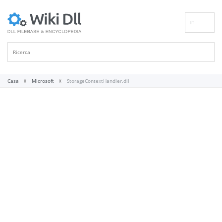
IT
EN
DE
ES
FR
Casa
Microsoft
StorageContextHandler.dll
PT
RU
ID
NL
NN
SV
VI
FI