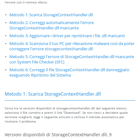
l'errore con il minimo sforzo.
Metodo 1: Scarica StorageContextHandler.dll
Metodo 2: Correggi automaticamente l'errore
StorageContextHandler.dll mancante
Metodo 3: Aggiornare i driver per ripristinare i file .dll mancanti
Metodo 4: Scansiona il tuo PC per rilevazione malware così da poter
correggere l'errore storagecontexthandler.dll
Metodo 5: Correggi l'errore di StorageContextHandler.dll mancante
con System File Checker (SFC)
Metodo 6: Correggi il file StorageContextHandler.dll danneggiato
eseguendo Ripristino del Sistema
Metodo 1: Scarica StorageContextHandler.dll
Cerca tra le versioni disponibili di storagecontexthandler.dll dal seguente elenco,
seleziona il file corretto e premi il link "Download". Se non riesci a decidere quale
versione scegliere, leggi il seguente articolo o utilizza il metodo automatico per
risolvere il problema
Versioni disponibili di StorageContextHandler.dll, 9