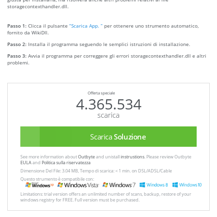
storagecontexthandler.dll.
Passo 1:
Clicca il pulsante
“Scarica App. ”
per ottenere uno strumento automatico,
fornito da WikiDll.
Passo 2:
Installa il programma seguendo le semplici istruzioni di installazione.
Passo 3:
Avvia il programma per correggere gli errori storagecontexthandler.dll e altri
problemi.
Offerta speciale
4.365.534
scarica
Scarica
Soluzione
See more information about
Outbyte
and unistall
instrustions
. Please review Outbyte
EULA
and
Politica sulla riservatezza
Dimensione Del File: 3.04 MB, Tempo di scarica: < 1 min. on DSL/ADSL/Cable
Questo strumento è compatibile con:
Limitations: trial version offers an unlimited number of scans, backup, restore of your
windows registry for FREE. Full version must be purchased.