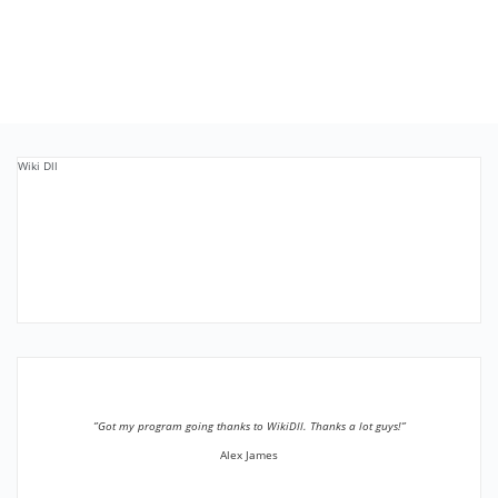
Wiki Dll
”Got my program going thanks to WikiDll. Thanks a lot guys!”
Alex James