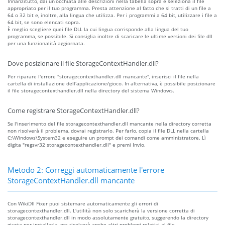
Innanzitutto, dai un’occhiata alle descrizioni nella tabella sopra e seleziona il file
appropriato per il tuo programma. Presta attenzione al fatto che si tratti di un file a
64 o 32 bit e, inoltre, alla lingua che utilizza. Per i programmi a 64 bit, utilizzare i file a
64 bit, se sono elencati sopra.
È meglio scegliere quei file DLL la cui lingua corrisponde alla lingua del tuo
programma, se possibile. Si consiglia inoltre di scaricare le ultime versioni dei file dll
per una funzionalità aggiornata.
Dove posizionare il file StorageContextHandler.dll?
Per riparare l'errore "storagecontexthandler.dll mancante", inserisci il file nella
cartella di installazione dell'applicazione/gioco. In alternativa, è possibile posizionare
il file storagecontexthandler.dll nella directory del sistema Windows.
Come registrare StorageContextHandler.dll?
Se l'inserimento del file storagecontexthandler.dll mancante nella directory corretta
non risolverà il problema, dovrai registrarlo. Per farlo, copia il file DLL nella cartella
C:\Windows\System32 e eseguire un prompt dei comandi come amministratore. Lì
digita "regsvr32 storagecontexthandler.dll" e premi Invio.
Metodo 2: Correggi automaticamente l'errore
StorageContextHandler.dll mancante
Con WikiDll Fixer puoi sistemare automaticamente gli errori di
storagecontexthandler.dll. L'utilità non solo scaricherà la versione corretta di
storagecontexthandler.dll in modo assolutamente gratuito, suggerendo la directory
giusta per installarla, ma risolverà anche altri problemi relativi al file