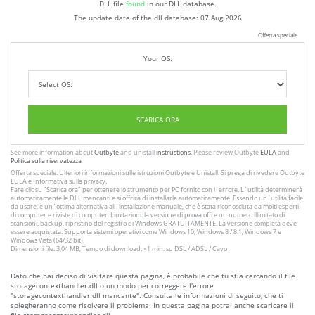
DLL file
found
in our DLL database.
The update date of the dll database:
07 Aug 2026
Offerta speciale
Your OS:
SCARICA ORA
See more information about
Outbyte
and unistall
instrustions
. Please review Outbyte
EULA
and
Politica sulla riservatezza
Offerta speciale. Ulteriori informazioni sulle istruzioni
Outbyte
e
Unistall
. Si prega di rivedere Outbyte
EULA
e
Informativa sulla privacy
.
Fare clic su
"Scarica ora"
per ottenere lo strumento per PC fornito con l`errore. L`utilità determinerà
automaticamente le DLL mancanti e si offrirà di installarle automaticamente. Essendo un`utilità facile
da usare, è un`ottima alternativa all`installazione manuale, che è stata riconosciuta da molti esperti
di computer e riviste di computer. Limitazioni: la versione di prova offre un numero illimitato di
scansioni, backup, ripristino del registro di Windows GRATUITAMENTE. La versione completa deve
essere acquistata. Supporta sistemi operativi come Windows 10, Windows 8 / 8.1, Windows 7 e
Windows Vista (64/32 bit).
Dimensioni file: 3,04 MB, Tempo di download: <1 min. su DSL / ADSL / Cavo
Dato che hai deciso di visitare questa pagina, è probabile che tu stia cercando il file
storagecontexthandler.dll o un modo per correggere l'errore
"storagecontexthandler.dll mancante". Consulta le informazioni di seguito, che ti
spiegheranno come risolvere il problema. In questa pagina potrai anche scaricare il