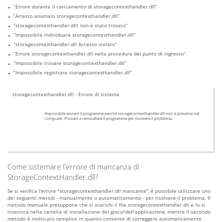
“Errore durante il caricamento di storagecontexthandler.dll”
“Arresto anomalo storagecontexthandler.dll”
“storagecontexthandler.dlll non è stato trovato”
“Impossibile individuare storagecontexthandler.dll”
“storagecontexthandler.dll Accesso violato”
“Errore storagecontexthandler.dll nella procedura del punto di ingresso”
“Impossibile trovare storagecontexthandler.dll”
“Impossibile registrare storagecontexthandler.dll”
storagecontexthandler.dll - Errore di sistema
Impossibile avviare il programma perché storagecontexthandler.dll non è presente nel
computer. Provare a reinstallare il programma per risolvere il problema.
Come sistemare l'errore di mancanza di
StorageContextHandler.dll?
Se si verifica l'errore "storagecontexthandler.dll mancante", è possibile utilizzare uno
dei seguenti metodi - manualmente o automaticamente - per risolvere il problema. Il
metodo manuale presuppone che si scarichi il file storagecontexthandler.dll e lo si
inserisca nella cartella di installazione del gioco/dell'applicazione, mentre il secondo
metodo è molto più semplice in quanto consente di correggere automaticamente