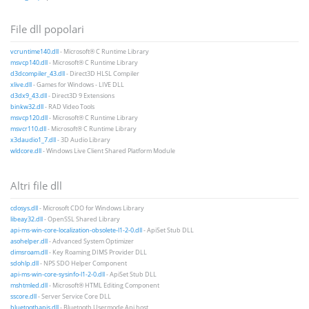
File dll popolari
vcruntime140.dll
- Microsoft® C Runtime Library
msvcp140.dll
- Microsoft® C Runtime Library
d3dcompiler_43.dll
- Direct3D HLSL Compiler
xlive.dll
- Games for Windows - LIVE DLL
d3dx9_43.dll
- Direct3D 9 Extensions
binkw32.dll
- RAD Video Tools
msvcp120.dll
- Microsoft® C Runtime Library
msvcr110.dll
- Microsoft® C Runtime Library
x3daudio1_7.dll
- 3D Audio Library
wldcore.dll
- Windows Live Client Shared Platform Module
Altri file dll
cdosys.dll
- Microsoft CDO for Windows Library
libeay32.dll
- OpenSSL Shared Library
api-ms-win-core-localization-obsolete-l1-2-0.dll
- ApiSet Stub DLL
asohelper.dll
- Advanced System Optimizer
dimsroam.dll
- Key Roaming DIMS Provider DLL
sdohlp.dll
- NPS SDO Helper Component
api-ms-win-core-sysinfo-l1-2-0.dll
- ApiSet Stub DLL
mshtmled.dll
- Microsoft® HTML Editing Component
sscore.dll
- Server Service Core DLL
bluetoothapis.dll
- Bluetooth Usermode Api host