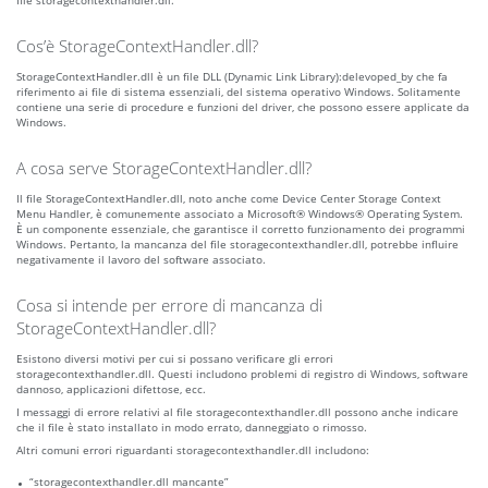
file storagecontexthandler.dll.
Cos’è StorageContextHandler.dll?
StorageContextHandler.dll è un file DLL (Dynamic Link Library):delevoped_by che fa
riferimento ai file di sistema essenziali, del sistema operativo Windows. Solitamente
contiene una serie di procedure e funzioni del driver, che possono essere applicate da
Windows.
A cosa serve StorageContextHandler.dll?
Il file StorageContextHandler.dll, noto anche come Device Center Storage Context
Menu Handler, è comunemente associato a Microsoft® Windows® Operating System.
È un componente essenziale, che garantisce il corretto funzionamento dei programmi
Windows. Pertanto, la mancanza del file storagecontexthandler.dll, potrebbe influire
negativamente il lavoro del software associato.
Cosa si intende per errore di mancanza di
StorageContextHandler.dll?
Esistono diversi motivi per cui si possano verificare gli errori
storagecontexthandler.dll. Questi includono problemi di registro di Windows, software
dannoso, applicazioni difettose, ecc.
I messaggi di errore relativi al file storagecontexthandler.dll possono anche indicare
che il file è stato installato in modo errato, danneggiato o rimosso.
Altri comuni errori riguardanti storagecontexthandler.dll includono:
“storagecontexthandler.dll mancante”