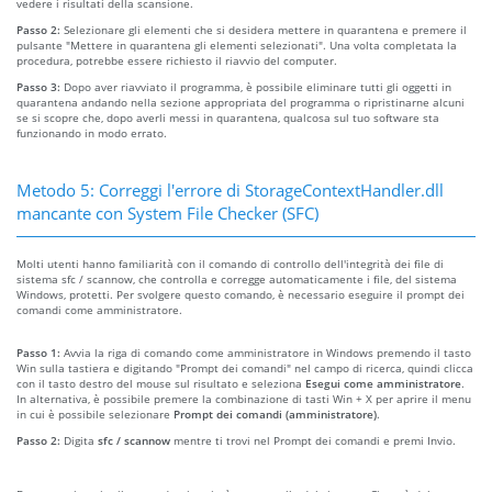
vedere i risultati della scansione.
Passo 2:
Selezionare gli elementi che si desidera mettere in quarantena e premere il
pulsante "Mettere in quarantena gli elementi selezionati". Una volta completata la
procedura, potrebbe essere richiesto il riavvio del computer.
Passo 3:
Dopo aver riavviato il programma, è possibile eliminare tutti gli oggetti in
quarantena andando nella sezione appropriata del programma o ripristinarne alcuni
se si scopre che, dopo averli messi in quarantena, qualcosa sul tuo software sta
funzionando in modo errato.
Metodo 5: Correggi l'errore di StorageContextHandler.dll
mancante con System File Checker (SFC)
Molti utenti hanno familiarità con il comando di controllo dell'integrità dei file di
sistema sfc / scannow, che controlla e corregge automaticamente i file, del sistema
Windows, protetti. Per svolgere questo comando, è necessario eseguire il prompt dei
comandi come amministratore.
Passo 1:
Avvia la riga di comando come amministratore in Windows premendo il tasto
Win sulla tastiera e digitando "Prompt dei comandi" nel campo di ricerca, quindi clicca
con il tasto destro del mouse sul risultato e seleziona
Esegui come amministratore
.
In alternativa, è possibile premere la combinazione di tasti Win + X per aprire il menu
in cui è possibile selezionare
Prompt dei comandi (amministratore)
.
Passo 2:
Digita
sfc / scannow
mentre ti trovi nel Prompt dei comandi e premi Invio.