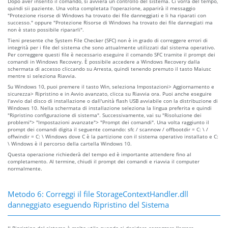
Dopo aver inserito il comando, si avvierà un controllo del sistema. Ci vorrà del tempo,
quindi sii paziente. Una volta completata l'operazione, apparirà il messaggio
"Protezione risorse di Windows ha trovato dei file danneggiati e li ha riparati con
successo." oppure "Protezione Risorse di Windows ha trovato dei file dannegiati ma
non è stato possibile ripararli".
Tieni presente che System File Checker (SFC) non è in grado di correggere errori di
integrità per i file del sistema che sono attualmente utilizzati dal sistema operativo.
Per correggere questi file è necessario eseguire il comando SFC tramite il prompt dei
comandi in Windows Recovery. È possibile accedere a Windows Recovery dalla
schermata di accesso cliccando su Arresta, quindi tenendo premuto il tasto Maiusc
mentre si seleziona Riavvia.
Su Windows 10, puoi premere il tasto Win, seleziona Impostazioni> Aggiornamento e
sicurezza> Ripristino e in Avvio avanzato, clicca su Riavvia ora. Puoi anche eseguire
l'avvio dal disco di installazione o dall'unità flash USB avviabile con la distribuzione di
Windows 10. Nella schermata di installazione seleziona la lingua preferita e quindi
"Ripristino configurazione di sistema". Successivamente, vai su "Risoluzione dei
problemi"> "Impostazioni avanzate"> "Prompt dei comandi". Una volta raggiunto il
prompt dei comandi digita il seguente comando: sfc / scannow / offbootdir = C: \ /
offwindir = C: \ Windows dove C è la partizione con il sistema operativo installato e C:
\ Windows è il percorso della cartella Windows 10.
Questa operazione richiederà del tempo ed è importante attendere fino al
completamento. Al termine, chiudi il prompt dei comandi e riavvia il computer
normalmente.
Metodo 6: Correggi il file StorageContextHandler.dll
danneggiato eseguendo Ripristino del Sistema
Il Ripristino del sistema è molto utile quando si desidera correggere l'errore