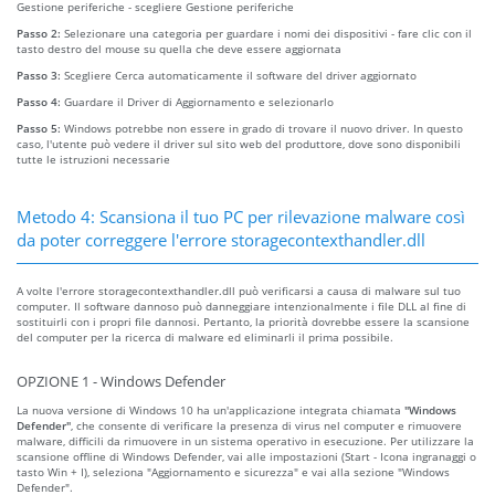
Gestione periferiche - scegliere Gestione periferiche
Passo 2:
Selezionare una categoria per guardare i nomi dei dispositivi - fare clic con il
tasto destro del mouse su quella che deve essere aggiornata
Passo 3:
Scegliere Cerca automaticamente il software del driver aggiornato
Passo 4:
Guardare il Driver di Aggiornamento e selezionarlo
Passo 5:
Windows potrebbe non essere in grado di trovare il nuovo driver. In questo
caso, l'utente può vedere il driver sul sito web del produttore, dove sono disponibili
tutte le istruzioni necessarie
Metodo 4: Scansiona il tuo PC per rilevazione malware così
da poter correggere l'errore storagecontexthandler.dll
A volte l'errore storagecontexthandler.dll può verificarsi a causa di malware sul tuo
computer. Il software dannoso può danneggiare intenzionalmente i file DLL al fine di
sostituirli con i propri file dannosi. Pertanto, la priorità dovrebbe essere la scansione
del computer per la ricerca di malware ed eliminarli il prima possibile.
OPZIONE 1 - Windows Defender
La nuova versione di Windows 10 ha un'applicazione integrata chiamata
"Windows
Defender"
, che consente di verificare la presenza di virus nel computer e rimuovere
malware, difficili da rimuovere in un sistema operativo in esecuzione. Per utilizzare la
scansione offline di Windows Defender, vai alle impostazioni (Start - Icona ingranaggi o
tasto Win + I), seleziona "Aggiornamento e sicurezza" e vai alla sezione "Windows
Defender".