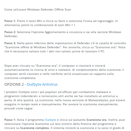
Come utilizzare Windows Defender Offline Scan
Passo 1:
Premi il tasto Win o clicca su Start e seleziona l'icona ad ingranaggio. In
alternativa, premi la combinazione di tasti Win + I.
Passo 2:
Seleziona l'opzione Aggiornamento e sicurezza e vai alla sezione Windows
Defender.
Passo 3:
Nella parte inferiore delle impostazioni di Defender c'è la casella di controllo
"Scansione offline di Windows Defender". Per avviarlla, clicca su "Scansiona ora". Nota
che è necessario salvare tutti i dati non salvati, prima di riavviare il PC.
Dopo aver cliccato su "Scansiona ora", il computer si riavvierà e inizierà
automaticamente la ricerca di virus e malware. Al completamento della scansione, il
computer verrà riavviato e nelle notifiche verrà visualizzato un rapporto sulla
scansione completata.
OPZIONE 2 -
Outbyte Antivirus
I prodotti Outbyte sono i più popolari ed efficaci per combattere malware e
programmi indesiderati, e torneranno utili anche sei hai installato un antivirus a
parte, di alta qualità. La scansione, nella nuova versione di Malwarebytes, può essere
eseguita in tempo reale e manualmente. Per avviare la scansione manualmente,
procedi come segue:
Passo 1:
Avvia il programma
Outbyte
e clicca sul pulsante
Scansiona ora
. Inoltre, puoi
selezionare l'opzione Scansione sul lato sinistro della finestra del programma e
cliccare su
Scansione completa
. Il sistema inizierà la scansione e tu sarai in grado di