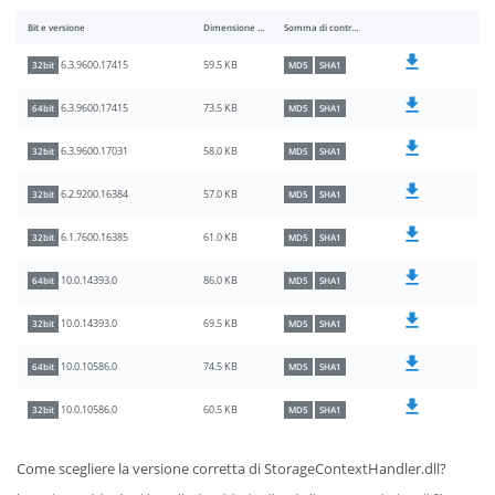
Bit e versione
Dimensione del file
Somma di controllo
59.5 KB
6.3.9600.17415
32bit
MD5
SHA1
73.5 KB
6.3.9600.17415
64bit
MD5
SHA1
58.0 KB
6.3.9600.17031
32bit
MD5
SHA1
57.0 KB
6.2.9200.16384
32bit
MD5
SHA1
61.0 KB
6.1.7600.16385
32bit
MD5
SHA1
86.0 KB
10.0.14393.0
64bit
MD5
SHA1
69.5 KB
10.0.14393.0
32bit
MD5
SHA1
74.5 KB
10.0.10586.0
64bit
MD5
SHA1
60.5 KB
10.0.10586.0
32bit
MD5
SHA1
Come scegliere la versione corretta di StorageContextHandler.dll?