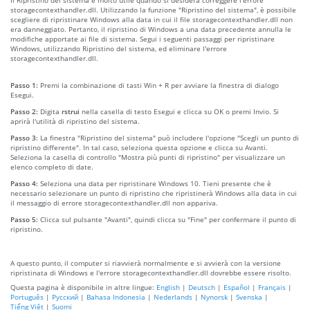
storagecontexthandler.dll. Utilizzando la funzione "Ripristino del sistema", è possibile
scegliere di ripristinare Windows alla data in cui il file storagecontexthandler.dll non
era danneggiato. Pertanto, il ripristino di Windows a una data precedente annulla le
modifiche apportate ai file di sistema. Segui i seguenti passaggi per ripristinare
Windows, utilizzando Ripristino del sistema, ed eliminare l'errore
storagecontexthandler.dll.
Passo 1:
Premi la combinazione di tasti Win + R per avviare la finestra di dialogo
Esegui.
Passo 2:
Digita
rstrui
nella casella di testo Esegui e clicca su OK o premi Invio. Si
aprirà l'utilità di ripristino del sistema.
Passo 3:
La finestra "Ripristino del sistema" può includere l'opzione "Scegli un punto di
ripristino differente". In tal caso, seleziona questa opzione e clicca su Avanti.
Seleziona la casella di controllo "Mostra più punti di ripristino" per visualizzare un
elenco completo di date.
Passo 4:
Seleziona una data per ripristinare Windows 10. Tieni presente che è
necessario selezionare un punto di ripristino che ripristinerà Windows alla data in cui
il messaggio di errore storagecontexthandler.dll non appariva.
Passo 5:
Clicca sul pulsante "Avanti", quindi clicca su "Fine" per confermare il punto di
ripristino.
A questo punto, il computer si riavvierà normalmente e si avvierà con la versione
ripristinata di Windows e l'errore storagecontexthandler.dll dovrebbe essere risolto.
Questa pagina è disponibile in altre lingue:
English
|
Deutsch
|
Español
|
Français
|
Português
|
Русский
|
Bahasa Indonesia
|
Nederlands
|
Nynorsk
|
Svenska
|
Tiếng Việt
|
Suomi