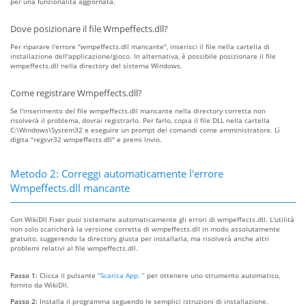
per una funzionalità aggiornata.
Dove posizionare il file Wmpeffects.dll?
Per riparare l'errore "wmpeffects.dll mancante", inserisci il file nella cartella di
installazione dell'applicazione/gioco. In alternativa, è possibile posizionare il file
wmpeffects.dll nella directory del sistema Windows.
Come registrare Wmpeffects.dll?
Se l'inserimento del file wmpeffects.dll mancante nella directory corretta non
risolverà il problema, dovrai registrarlo. Per farlo, copia il file DLL nella cartella
C:\Windows\System32 e eseguire un prompt dei comandi come amministratore. Lì
digita "regsvr32 wmpeffects.dll" e premi Invio.
Metodo 2: Correggi automaticamente l'errore
Wmpeffects.dll mancante
Con WikiDll Fixer puoi sistemare automaticamente gli errori di wmpeffects.dll. L'utilità
non solo scaricherà la versione corretta di wmpeffects.dll in modo assolutamente
gratuito, suggerendo la directory giusta per installarla, ma risolverà anche altri
problemi relativi al file wmpeffects.dll.
Passo 1:
Clicca il pulsante
“Scarica App. ”
per ottenere uno strumento automatico,
fornito da WikiDll.
Passo 2:
Installa il programma seguendo le semplici istruzioni di installazione.