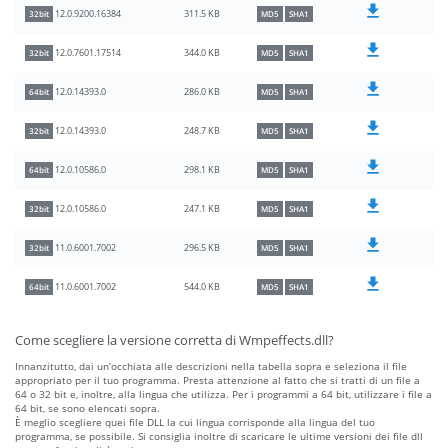
311.5 KB
12.0.9200.16384
32bit
MD5
SHA1
344.0 KB
12.0.7601.17514
32bit
MD5
SHA1
286.0 KB
12.0.14393.0
64bit
MD5
SHA1
248.7 KB
12.0.14393.0
32bit
MD5
SHA1
298.1 KB
12.0.10586.0
64bit
MD5
SHA1
247.1 KB
12.0.10586.0
32bit
MD5
SHA1
296.5 KB
11.0.6001.7002
32bit
MD5
SHA1
544.0 KB
11.0.6001.7002
64bit
MD5
SHA1
Come scegliere la versione corretta di Wmpeffects.dll?
Innanzitutto, dai un’occhiata alle descrizioni nella tabella sopra e seleziona il file
appropriato per il tuo programma. Presta attenzione al fatto che si tratti di un file a
64 o 32 bit e, inoltre, alla lingua che utilizza. Per i programmi a 64 bit, utilizzare i file a
64 bit, se sono elencati sopra.
È meglio scegliere quei file DLL la cui lingua corrisponde alla lingua del tuo
programma, se possibile. Si consiglia inoltre di scaricare le ultime versioni dei file dll