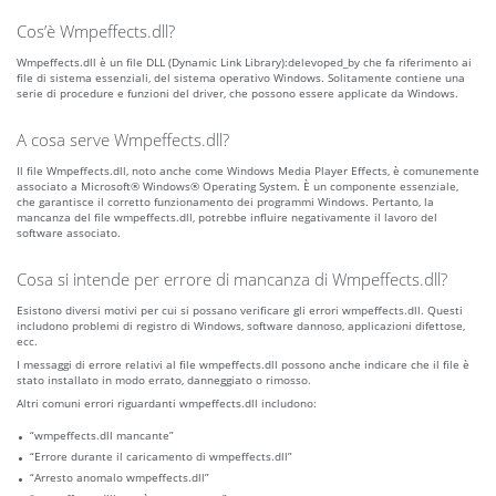
Cos’è Wmpeffects.dll?
Wmpeffects.dll è un file DLL (Dynamic Link Library):delevoped_by che fa riferimento ai
file di sistema essenziali, del sistema operativo Windows. Solitamente contiene una
serie di procedure e funzioni del driver, che possono essere applicate da Windows.
A cosa serve Wmpeffects.dll?
Il file Wmpeffects.dll, noto anche come Windows Media Player Effects, è comunemente
associato a Microsoft® Windows® Operating System. È un componente essenziale,
che garantisce il corretto funzionamento dei programmi Windows. Pertanto, la
mancanza del file wmpeffects.dll, potrebbe influire negativamente il lavoro del
software associato.
Cosa si intende per errore di mancanza di Wmpeffects.dll?
Esistono diversi motivi per cui si possano verificare gli errori wmpeffects.dll. Questi
includono problemi di registro di Windows, software dannoso, applicazioni difettose,
ecc.
I messaggi di errore relativi al file wmpeffects.dll possono anche indicare che il file è
stato installato in modo errato, danneggiato o rimosso.
Altri comuni errori riguardanti wmpeffects.dll includono:
“wmpeffects.dll mancante”
“Errore durante il caricamento di wmpeffects.dll”
“Arresto anomalo wmpeffects.dll”