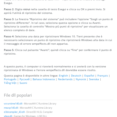
Esegui.
Passo 2:
Digita
rstrui
nella casella di testo Esegui e clicca su OK o premi Invio. Si
aprirà l'utilità di ripristino del sistema.
Passo 3:
La finestra "Ripristino del sistema" può includere l'opzione "Scegli un punto di
ripristino differente". In tal caso, seleziona questa opzione e clicca su Avanti.
Seleziona la casella di controllo "Mostra più punti di ripristino" per visualizzare un
elenco completo di date.
Passo 4:
Seleziona una data per ripristinare Windows 10. Tieni presente che è
necessario selezionare un punto di ripristino che ripristinerà Windows alla data in cui
il messaggio di errore wmpeffects.dll non appariva.
Passo 5:
Clicca sul pulsante "Avanti", quindi clicca su "Fine" per confermare il punto di
ripristino.
A questo punto, il computer si riavvierà normalmente e si avvierà con la versione
ripristinata di Windows e l'errore wmpeffects.dll dovrebbe essere risolto.
Questa pagina è disponibile in altre lingue:
English
|
Deutsch
|
Español
|
Français
|
Português
|
Русский
|
Bahasa Indonesia
|
Nederlands
|
Nynorsk
|
Svenska
|
Tiếng Việt
|
Suomi
File dll popolari
vcruntime140.dll
- Microsoft® C Runtime Library
msvcp140.dll
- Microsoft® C Runtime Library
d3dcompiler_43.dll
- Direct3D HLSL Compiler
xlive.dll
- Games for Windows - LIVE DLL