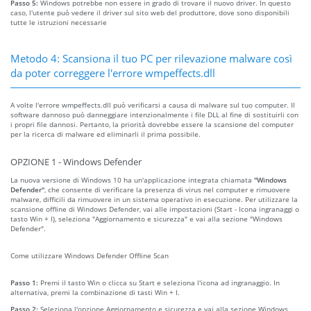
Passo 5:
Windows potrebbe non essere in grado di trovare il nuovo driver. In questo
caso, l'utente può vedere il driver sul sito web del produttore, dove sono disponibili
tutte le istruzioni necessarie
Metodo 4: Scansiona il tuo PC per rilevazione malware così
da poter correggere l'errore wmpeffects.dll
A volte l'errore wmpeffects.dll può verificarsi a causa di malware sul tuo computer. Il
software dannoso può danneggiare intenzionalmente i file DLL al fine di sostituirli con
i propri file dannosi. Pertanto, la priorità dovrebbe essere la scansione del computer
per la ricerca di malware ed eliminarli il prima possibile.
OPZIONE 1 - Windows Defender
La nuova versione di Windows 10 ha un'applicazione integrata chiamata
"Windows
Defender"
, che consente di verificare la presenza di virus nel computer e rimuovere
malware, difficili da rimuovere in un sistema operativo in esecuzione. Per utilizzare la
scansione offline di Windows Defender, vai alle impostazioni (Start - Icona ingranaggi o
tasto Win + I), seleziona "Aggiornamento e sicurezza" e vai alla sezione "Windows
Defender".
Come utilizzare Windows Defender Offline Scan
Passo 1:
Premi il tasto Win o clicca su Start e seleziona l'icona ad ingranaggio. In
alternativa, premi la combinazione di tasti Win + I.
Passo 2:
Seleziona l'opzione Aggiornamento e sicurezza e vai alla sezione Windows