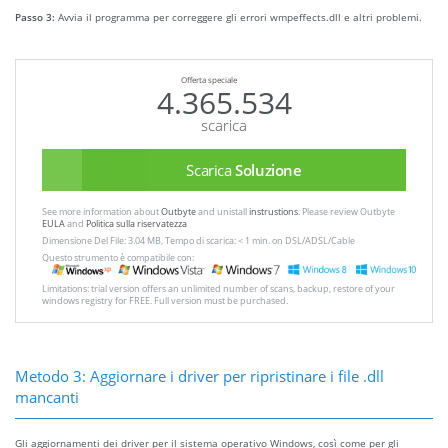
Passo 3:
Avvia il programma per correggere gli errori wmpeffects.dll e altri problemi.
Offerta speciale
4.365.534
scarica
Scarica
Soluzione
See more information about
Outbyte
and unistall
instrustions
. Please review Outbyte
EULA
and
Politica sulla riservatezza
Dimensione Del File: 3.04 MB, Tempo di scarica: < 1 min. on DSL/ADSL/Cable
Questo strumento è compatibile con:
Limitations: trial version offers an unlimited number of scans, backup, restore of your
windows registry for FREE. Full version must be purchased.
Metodo 3: Aggiornare i driver per ripristinare i file .dll
mancanti
Gli aggiornamenti dei driver per il sistema operativo Windows, così come per gli