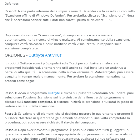
Defender.
Passo 3:
Nella parte inferiore delle impostazioni di Defender c'è la casella di controllo
"Scansione offline di Windows Defender". Per avviarlla, clicca su "Scansiona ora". Nota
che è necessario salvare tutti i dati non salvati, prima di riavviare il PC.
Dopo aver cliccato su "Scansiona ora", il computer si riavvierà e inizierà
automaticamente la ricerca di virus e malware. Al completamento della scansione, il
computer verrà riavviato e nelle notifiche verrà visualizzato un rapporto sulla
scansione completata.
OPZIONE 2 -
Outbyte Antivirus
I prodotti Outbyte sono i più popolari ed efficaci per combattere malware e
programmi indesiderati, e torneranno utili anche sei hai installato un antivirus a
parte, di alta qualità. La scansione, nella nuova versione di Malwarebytes, può essere
eseguita in tempo reale e manualmente. Per avviare la scansione manualmente,
procedi come segue:
Passo 1:
Avvia il programma
Outbyte
e clicca sul pulsante
Scansiona ora
. Inoltre, puoi
selezionare l'opzione Scansione sul lato sinistro della finestra del programma e
cliccare su
Scansione completa
. Il sistema inizierà la scansione e tu sarai in grado di
vedere i risultati della scansione.
Passo 2:
Selezionare gli elementi che si desidera mettere in quarantena e premere il
pulsante "Mettere in quarantena gli elementi selezionati". Una volta completata la
procedura, potrebbe essere richiesto il riavvio del computer.
Passo 3:
Dopo aver riavviato il programma, è possibile eliminare tutti gli oggetti in
quarantena andando nella sezione appropriata del programma o ripristinarne alcuni
se si scopre che, dopo averli messi in quarantena, qualcosa sul tuo software sta