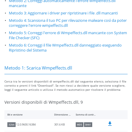
Metodo 2: Correggi automaticamente l'errore Wmpeffects.dll
mancante
Metodo 3: Aggiornare i driver per ripristinare i file .dll mancanti
Metodo 4: Scansiona il tuo PC per rilevazione malware così da poter
correggere l'errore wmpeffects.dll
Metodo 5: Correggi l'errore di Wmpeffects.dll mancante con System
File Checker (SFC)
Metodo 6: Correggi il file Wmpeffects.dll danneggiato eseguendo
Ripristino del Sistema
Metodo 1: Scarica Wmpeffects.dll
Cerca tra le versioni disponibili di wmpeffects.dll dal seguente elenco, seleziona il file
corretto e premi il link "Download". Se non riesci a decidere quale versione scegliere,
leggi il seguente articolo o utilizza il metodo automatico per risolvere il problema
Versioni disponibili di Wmpeffects.dll, 9
Bit e versione
Dimensione del file
Somma di controllo
301.6 KB
12.0.9600.16384
32bit
MD5
SHA1