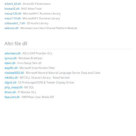
d3dx9_43.dll
- Direct3D 9 Extensions
binkw32.dll
- RAD Video Tools
msvcp120.dll
- Microsoft® C Runtime Library
msvcr110.dll
- Microsoft® C Runtime Library
x3daudio1_7.dll
- 3D Audio Library
wldcore.dll
- Windows Live Client Shared Platform Module
Altri file dll
adsmsext.dll
- ADs LDAP Provider DLL
syncui.dll
- Windows Briefcase
isskin.dll
- Inno Setup Skin dll
ieapfltr.dll
- Microsoft SmartScreen Filter
nlsdata0002.dll
- Microsoft Neutral Natural Language Server Data and Code
mfc40u.dll
- MFCDLL Shared Library - Retail Version
s3gnb.dll
- S3 ProSavage(DDR) & Twister Display Driver
php_mssql.dll
- MS SQL
ifmon.dll
- IF Monitor DLL
fwpuclnt.dll
- FWP/IPsec User-Mode API