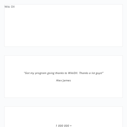
Wiki Dll
”Got my program going thanks to WikiDll. Thanks a lot guys!”
Alex James
1 000 000 +