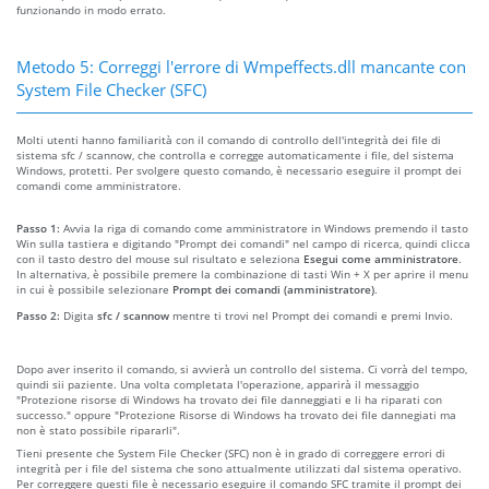
funzionando in modo errato.
Metodo 5: Correggi l'errore di Wmpeffects.dll mancante con
System File Checker (SFC)
Molti utenti hanno familiarità con il comando di controllo dell'integrità dei file di
sistema sfc / scannow, che controlla e corregge automaticamente i file, del sistema
Windows, protetti. Per svolgere questo comando, è necessario eseguire il prompt dei
comandi come amministratore.
Passo 1:
Avvia la riga di comando come amministratore in Windows premendo il tasto
Win sulla tastiera e digitando "Prompt dei comandi" nel campo di ricerca, quindi clicca
con il tasto destro del mouse sul risultato e seleziona
Esegui come amministratore
.
In alternativa, è possibile premere la combinazione di tasti Win + X per aprire il menu
in cui è possibile selezionare
Prompt dei comandi (amministratore)
.
Passo 2:
Digita
sfc / scannow
mentre ti trovi nel Prompt dei comandi e premi Invio.
Dopo aver inserito il comando, si avvierà un controllo del sistema. Ci vorrà del tempo,
quindi sii paziente. Una volta completata l'operazione, apparirà il messaggio
"Protezione risorse di Windows ha trovato dei file danneggiati e li ha riparati con
successo." oppure "Protezione Risorse di Windows ha trovato dei file dannegiati ma
non è stato possibile ripararli".
Tieni presente che System File Checker (SFC) non è in grado di correggere errori di
integrità per i file del sistema che sono attualmente utilizzati dal sistema operativo.
Per correggere questi file è necessario eseguire il comando SFC tramite il prompt dei