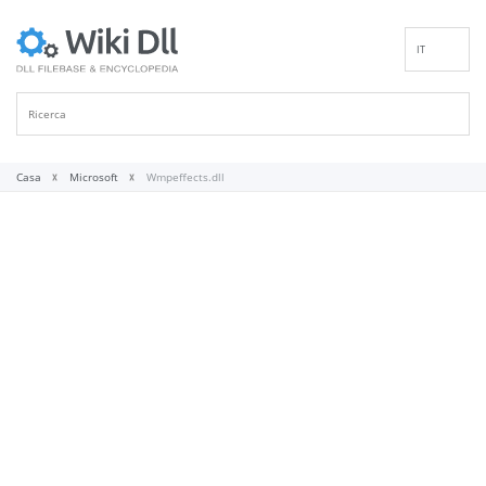
IT
EN
DE
ES
FR
Casa
Microsoft
Wmpeffects.dll
PT
RU
ID
NL
NN
SV
VI
FI