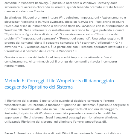
comandi in Windows Recovery. È possibile accedere a Windows Recovery dalla
schermata di accesso cliccando su Arresta, quindi tenendo premuto il tasto Maiusc
mentre si seleziona Riavvia.
Su Windows 10, puoi premere il tasto Win, seleziona Impostazioni> Aggiornamento e
sicurezza> Ripristino e in Avvio avanzato, clicca su Riavvia ora. Puoi anche eseguire
l'avvio dal disco di installazione o dall'unità flash USB avviabile con la distribuzione di
Windows 10. Nella schermata di installazione seleziona la lingua preferita e quindi
"Ripristino configurazione di sistema". Successivamente, vai su "Risoluzione dei
problemi"> "Impostazioni avanzate"> "Prompt dei comandi". Una volta raggiunto il
prompt dei comandi digita il seguente comando: sfc / scannow / offbootdir = C: \ /
offwindir = C: \ Windows dove C è la partizione con il sistema operativo installato e C:
\ Windows è il percorso della cartella Windows 10.
Questa operazione richiederà del tempo ed è importante attendere fino al
completamento. Al termine, chiudi il prompt dei comandi e riavvia il computer
normalmente.
Metodo 6: Correggi il file Wmpeffects.dll danneggiato
eseguendo Ripristino del Sistema
Il Ripristino del sistema è molto utile quando si desidera correggere l'errore
wmpeffects.dll. Utilizzando la funzione "Ripristino del sistema", è possibile scegliere di
ripristinare Windows alla data in cui il file wmpeffects.dll non era danneggiato.
Pertanto, il ripristino di Windows a una data precedente annulla le modifiche
apportate ai file di sistema. Segui i seguenti passaggi per ripristinare Windows,
utilizzando Ripristino del sistema, ed eliminare l'errore wmpeffects.dll.
Passo 1:
Premi la combinazione di tasti Win + R per avviare la finestra di dialogo