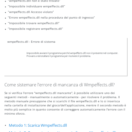
“wmpeffects.dlll non è stato trovato”
“Impossibile individuare wmpeffects.dll”
“wmpeffects.dll Accesso violato”
“Errore wmpeffects.dll nella procedura del punto di ingresso”
“Impossibile trovare wmpeffects.dll”
“Impossibile registrare wmpeffects.dll”
wmpeffects.dll - Errore di sistema
Impossibile avviare il programma perché wmpeffects.dll non è presente nel computer.
Provare a reinstallare il programma per risolvere il problema.
Come sistemare l'errore di mancanza di Wmpeffects.dll?
Se si verifica l'errore "wmpeffects.dll mancante", è possibile utilizzare uno dei
seguenti metodi - manualmente o automaticamente - per risolvere il problema. Il
metodo manuale presuppone che si scarichi il file wmpeffects.dll e lo si inserisca
nella cartella di installazione del gioco/dell'applicazione, mentre il secondo metodo è
molto più semplice in quanto consente di correggere automaticamente l'errore con il
minimo sforzo.
Metodo 1: Scarica Wmpeffects.dll