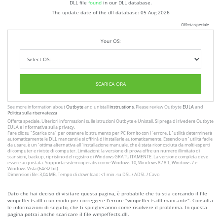
DLL file
found
in our DLL database.
The update date of the dll database:
05 Aug 2026
Offerta speciale
Your OS:
SCARICA ORA
See more information about
Outbyte
and unistall
instrustions
. Please review Outbyte
EULA
and
Politica sulla riservatezza
Offerta speciale. Ulteriori informazioni sulle istruzioni
Outbyte
e
Unistall
. Si prega di rivedere Outbyte
EULA
e
Informativa sulla privacy
.
Fare clic su
"Scarica ora"
per ottenere lo strumento per PC fornito con l`errore. L`utilità determinerà
automaticamente le DLL mancanti e si offrirà di installarle automaticamente. Essendo un`utilità facile
da usare, è un`ottima alternativa all`installazione manuale, che è stata riconosciuta da molti esperti
di computer e riviste di computer. Limitazioni: la versione di prova offre un numero illimitato di
scansioni, backup, ripristino del registro di Windows GRATUITAMENTE. La versione completa deve
essere acquistata. Supporta sistemi operativi come Windows 10, Windows 8 / 8.1, Windows 7 e
Windows Vista (64/32 bit).
Dimensioni file: 3,04 MB, Tempo di download: <1 min. su DSL / ADSL / Cavo
Dato che hai deciso di visitare questa pagina, è probabile che tu stia cercando il file
wmpeffects.dll o un modo per correggere l'errore "wmpeffects.dll mancante". Consulta
le informazioni di seguito, che ti spiegheranno come risolvere il problema. In questa
pagina potrai anche scaricare il file wmpeffects.dll.