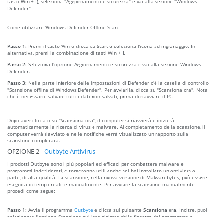
tasto Win + I), seleziona "Aggiornamento e sicurezza" e vai alla sezione "Windows
Defender".
Come utilizzare Windows Defender Offline Scan
Passo 1:
Premi il tasto Win o clicca su Start e seleziona l'icona ad ingranaggio. In
alternativa, premi la combinazione di tasti Win + I.
Passo 2:
Seleziona l'opzione Aggiornamento e sicurezza e vai alla sezione Windows
Defender.
Passo 3:
Nella parte inferiore delle impostazioni di Defender c'è la casella di controllo
"Scansione offline di Windows Defender". Per avviarlla, clicca su "Scansiona ora". Nota
che è necessario salvare tutti i dati non salvati, prima di riavviare il PC.
Dopo aver cliccato su "Scansiona ora", il computer si riavvierà e inizierà
automaticamente la ricerca di virus e malware. Al completamento della scansione, il
computer verrà riavviato e nelle notifiche verrà visualizzato un rapporto sulla
scansione completata.
OPZIONE 2 -
Outbyte Antivirus
I prodotti Outbyte sono i più popolari ed efficaci per combattere malware e
programmi indesiderati, e torneranno utili anche sei hai installato un antivirus a
parte, di alta qualità. La scansione, nella nuova versione di Malwarebytes, può essere
eseguita in tempo reale e manualmente. Per avviare la scansione manualmente,
procedi come segue:
Passo 1:
Avvia il programma
Outbyte
e clicca sul pulsante
Scansiona ora
. Inoltre, puoi
selezionare l'opzione Scansione sul lato sinistro della finestra del programma e