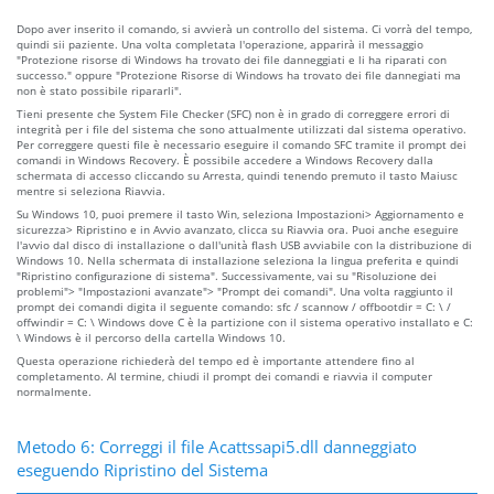
Dopo aver inserito il comando, si avvierà un controllo del sistema. Ci vorrà del tempo,
quindi sii paziente. Una volta completata l'operazione, apparirà il messaggio
"Protezione risorse di Windows ha trovato dei file danneggiati e li ha riparati con
successo." oppure "Protezione Risorse di Windows ha trovato dei file dannegiati ma
non è stato possibile ripararli".
Tieni presente che System File Checker (SFC) non è in grado di correggere errori di
integrità per i file del sistema che sono attualmente utilizzati dal sistema operativo.
Per correggere questi file è necessario eseguire il comando SFC tramite il prompt dei
comandi in Windows Recovery. È possibile accedere a Windows Recovery dalla
schermata di accesso cliccando su Arresta, quindi tenendo premuto il tasto Maiusc
mentre si seleziona Riavvia.
Su Windows 10, puoi premere il tasto Win, seleziona Impostazioni> Aggiornamento e
sicurezza> Ripristino e in Avvio avanzato, clicca su Riavvia ora. Puoi anche eseguire
l'avvio dal disco di installazione o dall'unità flash USB avviabile con la distribuzione di
Windows 10. Nella schermata di installazione seleziona la lingua preferita e quindi
"Ripristino configurazione di sistema". Successivamente, vai su "Risoluzione dei
problemi"> "Impostazioni avanzate"> "Prompt dei comandi". Una volta raggiunto il
prompt dei comandi digita il seguente comando: sfc / scannow / offbootdir = C: \ /
offwindir = C: \ Windows dove C è la partizione con il sistema operativo installato e C:
\ Windows è il percorso della cartella Windows 10.
Questa operazione richiederà del tempo ed è importante attendere fino al
completamento. Al termine, chiudi il prompt dei comandi e riavvia il computer
normalmente.
Metodo 6: Correggi il file Acattssapi5.dll danneggiato
eseguendo Ripristino del Sistema