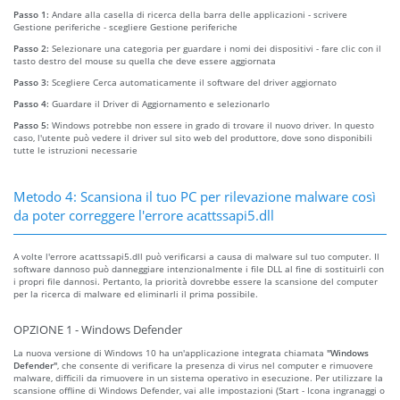
Passo 1:
Andare alla casella di ricerca della barra delle applicazioni - scrivere
Gestione periferiche - scegliere Gestione periferiche
Passo 2:
Selezionare una categoria per guardare i nomi dei dispositivi - fare clic con il
tasto destro del mouse su quella che deve essere aggiornata
Passo 3:
Scegliere Cerca automaticamente il software del driver aggiornato
Passo 4:
Guardare il Driver di Aggiornamento e selezionarlo
Passo 5:
Windows potrebbe non essere in grado di trovare il nuovo driver. In questo
caso, l'utente può vedere il driver sul sito web del produttore, dove sono disponibili
tutte le istruzioni necessarie
Metodo 4: Scansiona il tuo PC per rilevazione malware così
da poter correggere l'errore acattssapi5.dll
A volte l'errore acattssapi5.dll può verificarsi a causa di malware sul tuo computer. Il
software dannoso può danneggiare intenzionalmente i file DLL al fine di sostituirli con
i propri file dannosi. Pertanto, la priorità dovrebbe essere la scansione del computer
per la ricerca di malware ed eliminarli il prima possibile.
OPZIONE 1 - Windows Defender
La nuova versione di Windows 10 ha un'applicazione integrata chiamata
"Windows
Defender"
, che consente di verificare la presenza di virus nel computer e rimuovere
malware, difficili da rimuovere in un sistema operativo in esecuzione. Per utilizzare la
scansione offline di Windows Defender, vai alle impostazioni (Start - Icona ingranaggi o