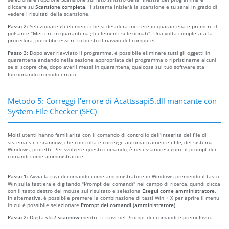
cliccare su
Scansione completa
. Il sistema inizierà la scansione e tu sarai in grado di
vedere i risultati della scansione.
Passo 2:
Selezionare gli elementi che si desidera mettere in quarantena e premere il
pulsante "Mettere in quarantena gli elementi selezionati". Una volta completata la
procedura, potrebbe essere richiesto il riavvio del computer.
Passo 3:
Dopo aver riavviato il programma, è possibile eliminare tutti gli oggetti in
quarantena andando nella sezione appropriata del programma o ripristinarne alcuni
se si scopre che, dopo averli messi in quarantena, qualcosa sul tuo software sta
funzionando in modo errato.
Metodo 5: Correggi l'errore di Acattssapi5.dll mancante con
System File Checker (SFC)
Molti utenti hanno familiarità con il comando di controllo dell'integrità dei file di
sistema sfc / scannow, che controlla e corregge automaticamente i file, del sistema
Windows, protetti. Per svolgere questo comando, è necessario eseguire il prompt dei
comandi come amministratore.
Passo 1:
Avvia la riga di comando come amministratore in Windows premendo il tasto
Win sulla tastiera e digitando "Prompt dei comandi" nel campo di ricerca, quindi clicca
con il tasto destro del mouse sul risultato e seleziona
Esegui come amministratore
.
In alternativa, è possibile premere la combinazione di tasti Win + X per aprire il menu
in cui è possibile selezionare
Prompt dei comandi (amministratore)
.
Passo 2:
Digita
sfc / scannow
mentre ti trovi nel Prompt dei comandi e premi Invio.