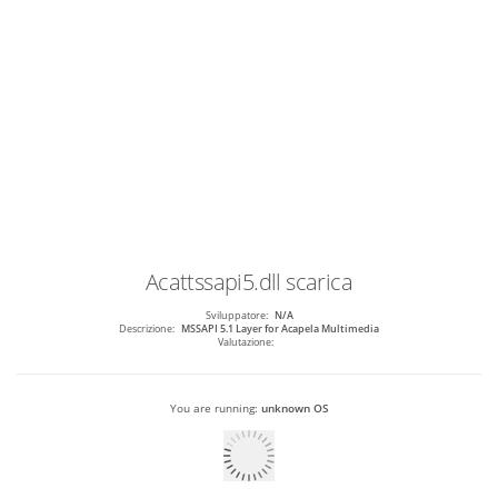
Acattssapi5.dll
scarica
Sviluppatore:
N/A
Descrizione:
MSSAPI 5.1 Layer for Acapela Multimedia
Valutazione:
You are running:
unknown OS