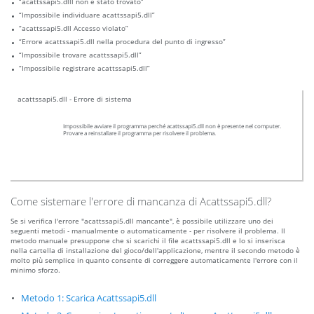
“acattssapi5.dlll non è stato trovato”
“Impossibile individuare acattssapi5.dll”
“acattssapi5.dll Accesso violato”
“Errore acattssapi5.dll nella procedura del punto di ingresso”
“Impossibile trovare acattssapi5.dll”
“Impossibile registrare acattssapi5.dll”
acattssapi5.dll - Errore di sistema
Impossibile avviare il programma perché acattssapi5.dll non è presente nel computer.
Provare a reinstallare il programma per risolvere il problema.
Come sistemare l'errore di mancanza di Acattssapi5.dll?
Se si verifica l'errore "acattssapi5.dll mancante", è possibile utilizzare uno dei
seguenti metodi - manualmente o automaticamente - per risolvere il problema. Il
metodo manuale presuppone che si scarichi il file acattssapi5.dll e lo si inserisca
nella cartella di installazione del gioco/dell'applicazione, mentre il secondo metodo è
molto più semplice in quanto consente di correggere automaticamente l'errore con il
minimo sforzo.
Metodo 1: Scarica Acattssapi5.dll