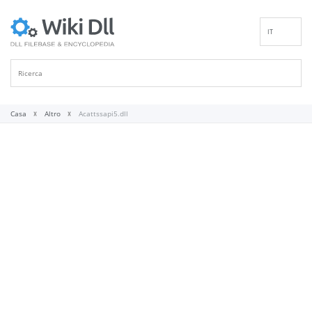
IT
EN
DE
ES
FR
Casa
Altro
Acattssapi5.dll
PT
RU
ID
NL
NN
SV
VI
FI