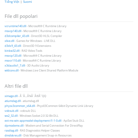
Tiếng Việt
|
Suomi
File dll popolari
vcruntime140.dll
- Microsoft® C Runtime Library
msvcp140.dll
- Microsoft® C Runtime Library
d3dcompiler_43.dll
- Direct3D HLSL Compiler
xlive.dll
- Games for Windows - LIVE DLL
d3dx9_43.dll
- Direct3D 9 Extensions
binkw32.dll
- RAD Video Tools
msvcp120.dll
- Microsoft® C Runtime Library
msvcr110.dll
- Microsoft® C Runtime Library
x3daudio1_7.dll
- 3D Audio Library
wldcore.dll
- Windows Live Client Shared Platform Module
Altri file dll
ximage.dll
- Ã¨Â…Â¾Ã¨Â®Â¯QQ
atiumdag.dll
- atiumdag.dll
physx3common_x64.dll
- PhysX3Common 64bit Dynamic Link Library
vobsub.dll
- vobsub DLL
ws2_32.dll
- Windows Socket 2.0 32-Bit DLL
ext-ms-win-appmodel-deployment-l1-1-0.dll
- ApiSet Stub DLL
dpmodemx.dll
- Modem and Serial Connection For DirectPlay
rasdiag.dll
- RAS Diagnostics Helper Classes
dmdskres.dll
- Disk Management Snap-in Resources