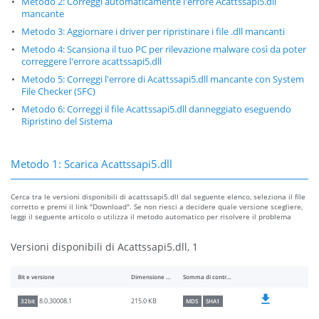
Metodo 2: Correggi automaticamente l'errore Acattssapi5.dll
mancante
Metodo 3: Aggiornare i driver per ripristinare i file .dll mancanti
Metodo 4: Scansiona il tuo PC per rilevazione malware così da poter
correggere l'errore acattssapi5.dll
Metodo 5: Correggi l'errore di Acattssapi5.dll mancante con System
File Checker (SFC)
Metodo 6: Correggi il file Acattssapi5.dll danneggiato eseguendo
Ripristino del Sistema
Metodo 1: Scarica Acattssapi5.dll
Cerca tra le versioni disponibili di acattssapi5.dll dal seguente elenco, seleziona il file
corretto e premi il link "Download". Se non riesci a decidere quale versione scegliere,
leggi il seguente articolo o utilizza il metodo automatico per risolvere il problema
Versioni disponibili di Acattssapi5.dll, 1
Bit e versione
Dimensione del file
Somma di controllo
215.0 KB
8.0.30008.1
32bit
MD5
SHA1