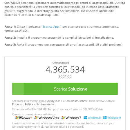
Con WikiDll Fixer puoi sistemare automaticamente gli errori di acattssapi5.dll. L'utilità
non solo scaricherà la versione corretta di acattssapi5.dll in modo assolutamente
gratuito, suggerendo la directory giusta per installarla, ma risolverà anche altri
problemi relativi al file acattssapi5.dll.
Passo 1:
Clicca il pulsante
“Scarica App. ”
per ottenere uno strumento automatico,
fornito da WikiDll.
Passo 2:
Installa il programma seguendo le semplici istruzioni di installazione.
Passo 3:
Avvia il programma per correggere gli errori acattssapi5.dll e altri problemi.
Offerta speciale
4.365.534
scarica
Scarica
Soluzione
See more information about
Outbyte
and unistall
instrustions
. Please review Outbyte
EULA
and
Politica sulla riservatezza
Dimensione Del File: 3.04 MB, Tempo di scarica: < 1 min. on DSL/ADSL/Cable
Questo strumento è compatibile con:
Limitations: trial version offers an unlimited number of scans, backup, restore of your
windows registry for FREE. Full version must be purchased.