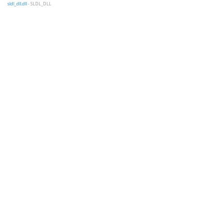
sldl_dll.dll
- SLDL_DLL