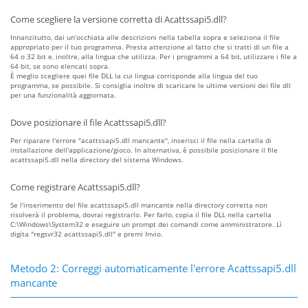
Come scegliere la versione corretta di Acattssapi5.dll?
Innanzitutto, dai un’occhiata alle descrizioni nella tabella sopra e seleziona il file
appropriato per il tuo programma. Presta attenzione al fatto che si tratti di un file a
64 o 32 bit e, inoltre, alla lingua che utilizza. Per i programmi a 64 bit, utilizzare i file a
64 bit, se sono elencati sopra.
È meglio scegliere quei file DLL la cui lingua corrisponde alla lingua del tuo
programma, se possibile. Si consiglia inoltre di scaricare le ultime versioni dei file dll
per una funzionalità aggiornata.
Dove posizionare il file Acattssapi5.dll?
Per riparare l'errore "acattssapi5.dll mancante", inserisci il file nella cartella di
installazione dell'applicazione/gioco. In alternativa, è possibile posizionare il file
acattssapi5.dll nella directory del sistema Windows.
Come registrare Acattssapi5.dll?
Se l'inserimento del file acattssapi5.dll mancante nella directory corretta non
risolverà il problema, dovrai registrarlo. Per farlo, copia il file DLL nella cartella
C:\Windows\System32 e eseguire un prompt dei comandi come amministratore. Lì
digita "regsvr32 acattssapi5.dll" e premi Invio.
Metodo 2: Correggi automaticamente l'errore Acattssapi5.dll
mancante