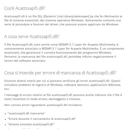
Cos’è Acattssapi5.dll?
Acattssapi5.dll è un file DLL (Dynamic Link Library):delevoped_by che fa riferimento ai
file di sistema essenziali, del sistema operativo Windows. Solitamente contiene una
serie di procedure e funzioni del driver, che possono essere applicate da Windows.
A cosa serve Acattssapi5.dll?
Il file Acattssapi5.dll, noto anche come MSSAPI 5.1 Layer for Acapela Multimedia, è
comunemente associato a MSSAPI 5.1 Layer for Acapela Multimedia. È un componente
essenziale, che garantisce il corretto funzionamento dei programmi Windows.
Pertanto, la mancanza del file acattssapi5.dll, potrebbe influire negativamente il
lavoro del software associato.
Cosa si intende per errore di mancanza di Acattssapi5.dll?
Esistono diversi motivi per cui si possano verificare gli errori acattssapi5.dll. Questi
includono problemi di registro di Windows, software dannoso, applicazioni difettose,
ecc.
I messaggi di errore relativi al file acattssapi5.dll possono anche indicare che il file è
stato installato in modo errato, danneggiato o rimosso.
Altri comuni errori riguardanti acattssapi5.dll includono:
“acattssapi5.dll mancante”
“Errore durante il caricamento di acattssapi5.dll”
“Arresto anomalo acattssapi5.dll”