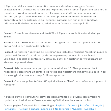
Il Ripristino del sistema è molto utile quando si desidera correggere l'errore
acattssapi5.dll. Utilizzando la funzione "Ripristino del sistema", è possibile scegliere di
ripristinare Windows alla data in cui il file acattssapi5.dll non era danneggiato.
Pertanto, il ripristino di Windows a una data precedente annulla le modifiche
apportate ai file di sistema. Segui i seguenti passaggi per ripristinare Windows,
utilizzando Ripristino del sistema, ed eliminare l'errore acattssapi5.dll.
Passo 1:
Premi la combinazione di tasti Win + R per avviare la finestra di dialogo
Esegui.
Passo 2:
Digita
rstrui
nella casella di testo Esegui e clicca su OK o premi Invio. Si
aprirà l'utilità di ripristino del sistema.
Passo 3:
La finestra "Ripristino del sistema" può includere l'opzione "Scegli un punto di
ripristino differente". In tal caso, seleziona questa opzione e clicca su Avanti.
Seleziona la casella di controllo "Mostra più punti di ripristino" per visualizzare un
elenco completo di date.
Passo 4:
Seleziona una data per ripristinare Windows 10. Tieni presente che è
necessario selezionare un punto di ripristino che ripristinerà Windows alla data in cui
il messaggio di errore acattssapi5.dll non appariva.
Passo 5:
Clicca sul pulsante "Avanti", quindi clicca su "Fine" per confermare il punto di
ripristino.
A questo punto, il computer si riavvierà normalmente e si avvierà con la versione
ripristinata di Windows e l'errore acattssapi5.dll dovrebbe essere risolto.
Questa pagina è disponibile in altre lingue:
English
|
Deutsch
|
Español
|
Français
|
Português
|
Русский
|
Bahasa Indonesia
|
Nederlands
|
Nynorsk
|
Svenska
|