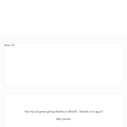
Wiki Dll
”Got my program going thanks to WikiDll. Thanks a lot guys!”
Alex James