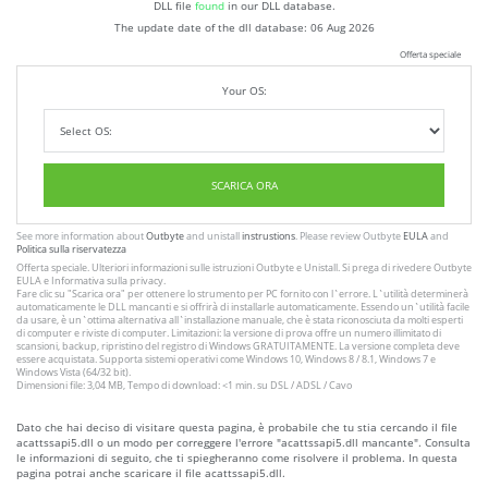
DLL file
found
in our DLL database.
The update date of the dll database:
06 Aug 2026
Offerta speciale
Your OS:
SCARICA ORA
See more information about
Outbyte
and unistall
instrustions
. Please review Outbyte
EULA
and
Politica sulla riservatezza
Offerta speciale. Ulteriori informazioni sulle istruzioni
Outbyte
e
Unistall
. Si prega di rivedere Outbyte
EULA
e
Informativa sulla privacy
.
Fare clic su
"Scarica ora"
per ottenere lo strumento per PC fornito con l`errore. L`utilità determinerà
automaticamente le DLL mancanti e si offrirà di installarle automaticamente. Essendo un`utilità facile
da usare, è un`ottima alternativa all`installazione manuale, che è stata riconosciuta da molti esperti
di computer e riviste di computer. Limitazioni: la versione di prova offre un numero illimitato di
scansioni, backup, ripristino del registro di Windows GRATUITAMENTE. La versione completa deve
essere acquistata. Supporta sistemi operativi come Windows 10, Windows 8 / 8.1, Windows 7 e
Windows Vista (64/32 bit).
Dimensioni file: 3,04 MB, Tempo di download: <1 min. su DSL / ADSL / Cavo
Dato che hai deciso di visitare questa pagina, è probabile che tu stia cercando il file
acattssapi5.dll o un modo per correggere l'errore "acattssapi5.dll mancante". Consulta
le informazioni di seguito, che ti spiegheranno come risolvere il problema. In questa
pagina potrai anche scaricare il file acattssapi5.dll.