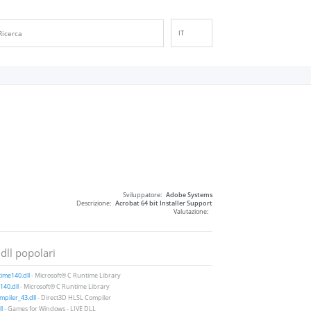
IT
EN
DE
ES
FR
PT
RU
ID
NL
Sviluppatore:
Adobe Systems
NN
Descrizione:
Acrobat 64 bit Installer Support
Valutazione:
SV
VI
 dll popolari
FI
ime140.dll
- Microsoft® C Runtime Library
40.dll
- Microsoft® C Runtime Library
piler_43.dll
- Direct3D HLSL Compiler
ll
- Games for Windows - LIVE DLL