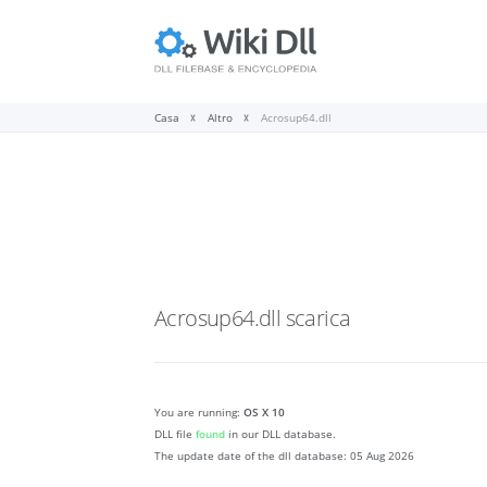
Casa
Altro
Acrosup64.dll
Acrosup64.dll
scarica
You are running:
OS X 10
DLL file
found
in our DLL database.
The update date of the dll database:
05 Aug 2026