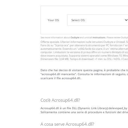
Your OS:
See more information about
Outbyte
and unistall
instrustions
. Please review Outby
Offerta speciale. Ulteriori informazioni sulle istruzioni
Outbyte
e
Unistall
. 
Fare clic su
"Scarica ora"
per ottenere lo strumento per PC fornito con l`err
automaticamente. Essendo un`utilità facile da usare, è un`ottima alternativ
computer. Limitazioni: la versione di prova offre un numero illimitato di
deve essere acquistata. Supporta sistemi operativi come Windows 10, Windo
Dimensioni file: 3,04 MB, Tempo di download: <1 min. su DSL / ADSL / Cav
Dato che hai deciso di visitare questa pagina, è probabile che t
"acrosup64.dll mancante". Consulta le informazioni di seguito, 
scaricare il file acrosup64.dll.
Cos’è Acrosup64.dll?
Acrosup64.dll è un file DLL (Dynamic Link Library):delevoped_by 
Solitamente contiene una serie di procedure e funzioni del dri
A cosa serve Acrosup64.dll?