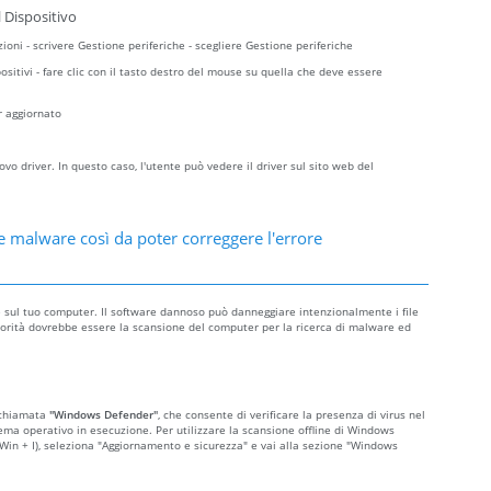
 Dispositivo
zioni - scrivere Gestione periferiche - scegliere Gestione periferiche
sitivi - fare clic con il tasto destro del mouse su quella che deve essere
r aggiornato
o driver. In questo caso, l'utente può vedere il driver sul sito web del
e malware così da poter correggere l'errore
re sul tuo computer. Il software dannoso può danneggiare intenzionalmente i file
a priorità dovrebbe essere la scansione del computer per la ricerca di malware ed
 chiamata
"Windows Defender"
, che consente di verificare la presenza di virus nel
ema operativo in esecuzione. Per utilizzare la scansione offline di Windows
o Win + I), seleziona "Aggiornamento e sicurezza" e vai alla sezione "Windows