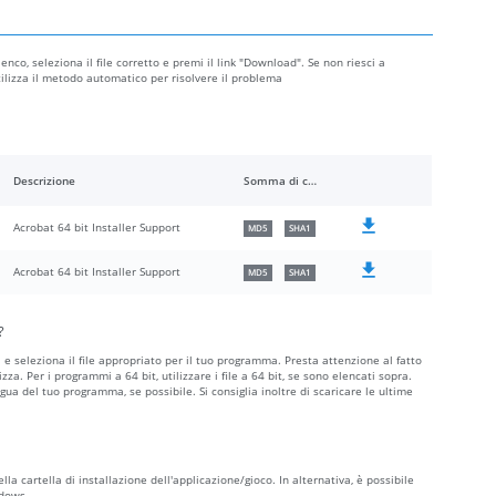
enco, seleziona il file corretto e premi il link "Download". Se non riesci a
utilizza il metodo automatico per risolvere il problema
Descrizione
Somma di controllo
Acrobat 64 bit Installer Support
MD5
SHA1
Acrobat 64 bit Installer Support
MD5
SHA1
?
a e seleziona il file appropriato per il tuo programma. Presta attenzione al fatto
ilizza. Per i programmi a 64 bit, utilizzare i file a 64 bit, se sono elencati sopra.
ngua del tuo programma, se possibile. Si consiglia inoltre di scaricare le ultime
ella cartella di installazione dell'applicazione/gioco. In alternativa, è possibile
ndows.