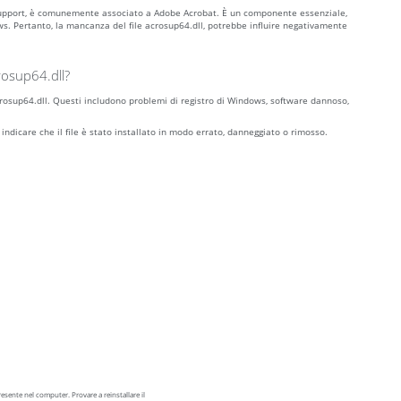
r Support, è comunemente associato a Adobe Acrobat. È un componente essenziale,
. Pertanto, la mancanza del file acrosup64.dll, potrebbe influire negativamente
rosup64.dll?
 acrosup64.dll. Questi includono problemi di registro di Windows, software dannoso,
 indicare che il file è stato installato in modo errato, danneggiato o rimosso.
sente nel computer. Provare a reinstallare il