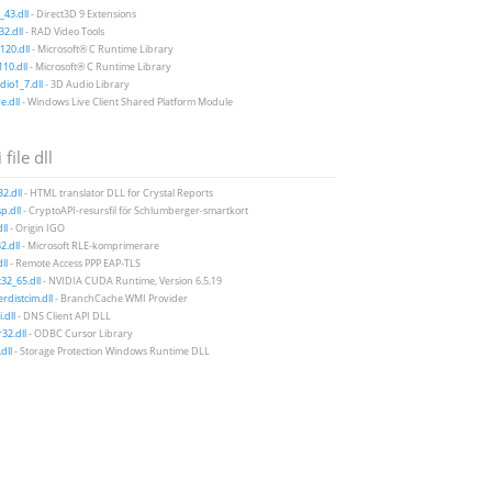
43.dll
- Direct3D 9 Extensions
2.dll
- RAD Video Tools
20.dll
- Microsoft® C Runtime Library
10.dll
- Microsoft® C Runtime Library
io1_7.dll
- 3D Audio Library
e.dll
- Windows Live Client Shared Platform Module
 file dll
32.dll
- HTML translator DLL for Crystal Reports
p.dll
- CryptoAPI-resursfil för Schlumberger-smartkort
ll
- Origin IGO
2.dll
- Microsoft RLE-komprimerare
ll
- Remote Access PPP EAP-TLS
32_65.dll
- NVIDIA CUDA Runtime, Version 6.5.19
rdistcim.dll
- BranchCache WMI Provider
.dll
- DNS Client API DLL
32.dll
- ODBC Cursor Library
dll
- Storage Protection Windows Runtime DLL