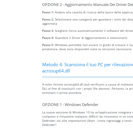
OPZIONE 2 - Aggiornamento Manuale Dei Driver Del
Passo 1:
Andare alla casella di ricerca della barra delle applica
Passo 2:
Selezionare una categoria per guardare i nomi dei dispo
aggiornata
Passo 3:
Scegliere Cerca automaticamente il software del drive
Passo 4:
Guardare il Driver di Aggiornamento e selezionarlo
Passo 5:
Windows potrebbe non essere in grado di trovare il nuov
produttore, dove sono disponibili tutte le istruzioni necessarie
Metodo 4: Scansiona il tuo PC per rilevazion
acrosup64.dll
A volte l'errore acrosup64.dll può verificarsi a causa di malwa
DLL al fine di sostituirli con i propri file dannosi. Pertanto, l
eliminarli il prima possibile.
OPZIONE 1 - Windows Defender
La nuova versione di Windows 10 ha un'applicazione integrata
computer e rimuovere malware, difficili da rimuovere in un sist
Defender, vai alle impostazioni (Start - Icona ingranaggi o tast
Defender".