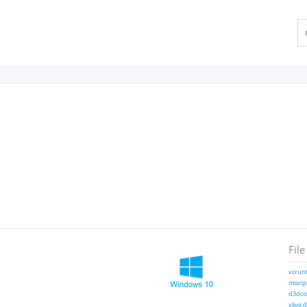
File
vcrunt
msvcp1
d3dcom
xlive.d