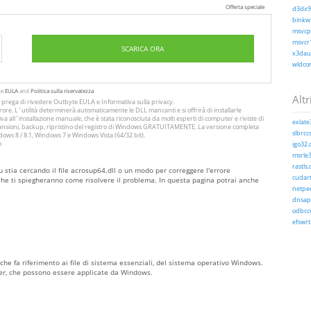
Offerta speciale
d3dx9_
binkw3
msvcp1
msvcr1
SCARICA ORA
x3daud
wldcor
te
EULA
and
Politica sulla riservatezza
Altri
Si prega di rivedere Outbyte
EULA
e
Informativa sulla privacy
.
ore. L`utilità determinerà automaticamente le DLL mancanti e si offrirà di installarle
a all`installazione manuale, che è stata riconosciuta da molti esperti di computer e riviste di
exlate
 scansioni, backup, ripristino del registro di Windows GRATUITAMENTE. La versione completa
slbrccs
ws 8 / 8.1, Windows 7 e Windows Vista (64/32 bit).
o
igo32.d
msrle3
rastls.d
u stia cercando il file acrosup64.dll o un modo per correggere l'errore
cudart
che ti spiegheranno come risolvere il problema. In questa pagina potrai anche
netpee
dnsapi
odbccr
efswrt.
che fa riferimento ai file di sistema essenziali, del sistema operativo Windows.
ver, che possono essere applicate da Windows.