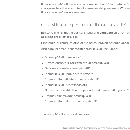
Il file Acrosup64.dll, noto anche come Acrobat 64 bit Installe
che garantisce il corretto funzionamento dei programmi Windows
il lavoro del software associato.
Cosa si intende per errore di mancanza di Ac
Esistono diversi motivi per cui si possano verificare gli errori
applicazioni difettose, ecc.
I messaggi di errore relativi al file acrosup64.dll possono anche
Altri comuni errori riguardanti acrosup64.dll includono:
“acrosup64.dll mancante”
“Errore durante il caricamento di acrosup64.dll”
“Arresto anomalo acrosup64.dll”
“acrosup64.dlll non è stato trovato”
“Impossibile individuare acrosup64.dll”
“acrosup64.dll Accesso violato”
“Errore acrosup64.dll nella procedura del punto di ingresso”
“Impossibile trovare acrosup64.dll”
“Impossibile registrare acrosup64.dll”
acrosup64.dll - Errore di sistema
Impossibile avviare il programma perché acrosup64.dll non è pre