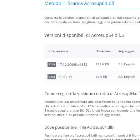
Metodo 1: Scarica Acrosup64.dll
Cerca tra le versioni disponibili di acrosup64.dll dal seguente el
decidere quale versione scegliere, leggi il seguente articolo o 
Versioni disponibili di Acrosup64.dll, 2
Bit e versione
Dimensione del file
Linguaggio
112.6 KB
U.S. English
17.12.20093.41392
32bit
83.9 KB
U.S. English
11.0.7.79
32bit
Come scegliere la versione corretta di Acrosup64.dll
Innanzitutto, dai un’occhiata alle descrizioni nella tabella sopr
che si tratti di un file a 64 o 32 bit e, inoltre, alla lingua che ut
È meglio scegliere quei file DLL la cui lingua corrisponde alla li
versioni dei file dll per una funzionalità aggiornata.
Dove posizionare il file Acrosup64.dll?
Per riparare l'errore "acrosup64.dll mancante", inserisci il file n
posizionare il file acrosup64.dll nella directory del sistema Wi