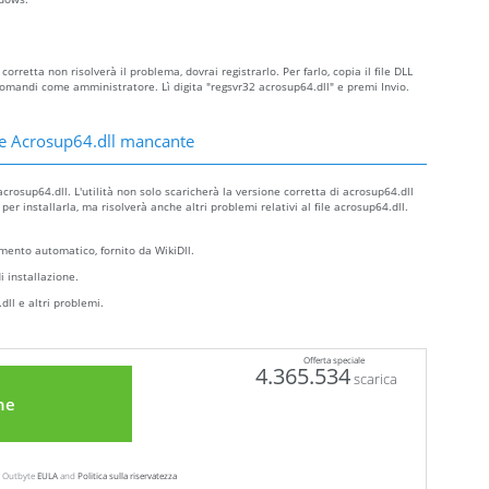
orretta non risolverà il problema, dovrai registrarlo. Per farlo, copia il file DLL
mandi come amministratore. Lì digita "regsvr32 acrosup64.dll" e premi Invio.
re Acrosup64.dll mancante
crosup64.dll. L'utilità non solo scaricherà la versione corretta di acrosup64.dll
r installarla, ma risolverà anche altri problemi relativi al file acrosup64.dll.
ento automatico, fornito da WikiDll.
i installazione.
dll e altri problemi.
Offerta speciale
4.365.534
scarica
ne
ew Outbyte
EULA
and
Politica sulla riservatezza