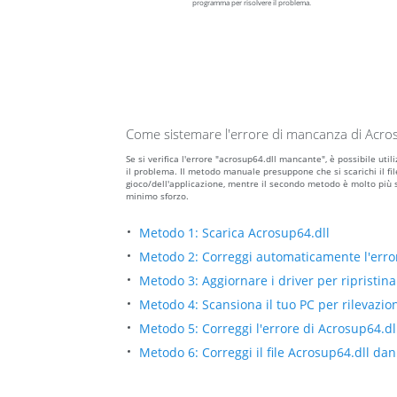
programma per risolvere il problema.
Come sistemare l'errore di mancanza di Acro
Se si verifica l'errore "acrosup64.dll mancante", è possibile u
il problema. Il metodo manuale presuppone che si scarichi il file
gioco/dell'applicazione, mentre il secondo metodo è molto più 
minimo sforzo.
Metodo 1: Scarica Acrosup64.dll
Metodo 2: Correggi automaticamente l'err
Metodo 3: Aggiornare i driver per ripristinar
Metodo 4: Scansiona il tuo PC per rilevazio
Metodo 5: Correggi l'errore di Acrosup64.d
Metodo 6: Correggi il file Acrosup64.dll d