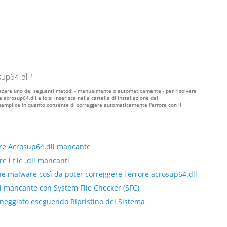
sup64.dll?
tilizzare uno dei seguenti metodi - manualmente o automaticamente - per risolvere
 acrosup64.dll e lo si inserisca nella cartella di installazione del
semplice in quanto consente di correggere automaticamente l'errore con il
ore Acrosup64.dll mancante
e i file .dll mancanti
ne malware così da poter correggere l'errore acrosup64.dll
ll mancante con System File Checker (SFC)
anneggiato eseguendo Ripristino del Sistema