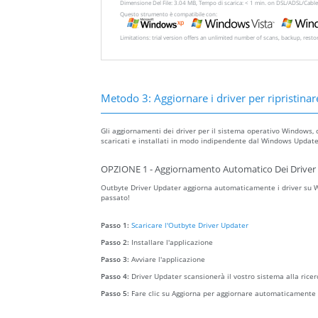
Dimensione Del File: 3.04 MB, Tempo di scarica: < 1 min. on DSL/ADSL/Cable
Questo strumento è compatibile con:
Limitations: trial version offers an unlimited number of scans, backup, rest
Metodo 3: Aggiornare i driver per ripristinare
Gli aggiornamenti dei driver per il sistema operativo Windows, 
scaricati e installati in modo indipendente dal Windows Update 
OPZIONE 1 - Aggiornamento Automatico Dei Driver 
Outbyte Driver Updater aggiorna automaticamente i driver su Wi
passato!
Passo 1:
Scaricare l'Outbyte Driver Updater
Passo 2:
Installare l'applicazione
Passo 3:
Avviare l'applicazione
Passo 4:
Driver Updater scansionerà il vostro sistema alla ricer
Passo 5:
Fare clic su Aggiorna per aggiornare automaticamente t