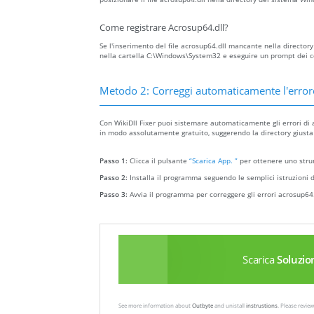
Come registrare Acrosup64.dll?
Se l'inserimento del file acrosup64.dll mancante nella directory c
nella cartella C:\Windows\System32 e eseguire un prompt dei co
Metodo 2: Correggi automaticamente l'erro
Con WikiDll Fixer puoi sistemare automaticamente gli errori di a
in modo assolutamente gratuito, suggerendo la directory giusta pe
Passo 1:
Clicca il pulsante
“Scarica App. ”
per ottenere uno strum
Passo 2:
Installa il programma seguendo le semplici istruzioni d
Passo 3:
Avvia il programma per correggere gli errori acrosup64.
Scarica
Soluzio
See more information about
Outbyte
and unistall
instrustions
. Please revi