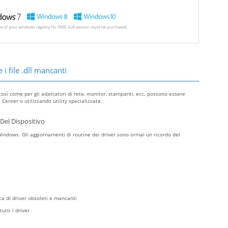
ore of your windows registry for FREE. Full version must be purchased.
 i file .dll mancanti
così come per gli adattatori di rete, monitor, stampanti, ecc. possono essere
Center o utilizzando utility specializzate.
Del Dispositivo
ndows. Gli aggiornamenti di routine dei driver sono ormai un ricordo del
ca di driver obsoleti e mancanti
utti i driver