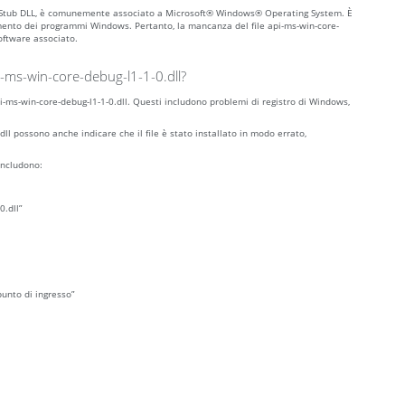
Set Stub DLL, è comunemente associato a Microsoft® Windows® Operating System. È
mento dei programmi Windows. Pertanto, la mancanza del file api-ms-win-core-
software associato.
i-ms-win-core-debug-l1-1-0.dll?
api-ms-win-core-debug-l1-1-0.dll. Questi includono problemi di registro di Windows,
.dll possono anche indicare che il file è stato installato in modo errato,
includono:
0.dll”
punto di ingresso”