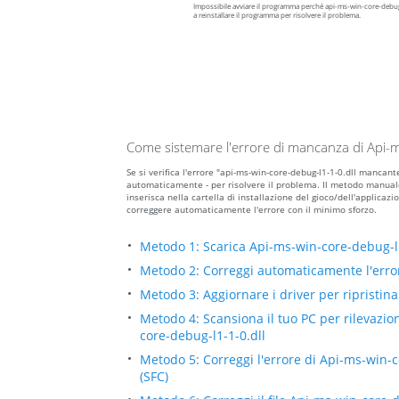
Impossibile avviare il programma perché api-ms-win-core-debug
a reinstallare il programma per risolvere il problema.
Come sistemare l'errore di mancanza di Api-m
Se si verifica l'errore "api-ms-win-core-debug-l1-1-0.dll mancan
automaticamente - per risolvere il problema. Il metodo manuale p
inserisca nella cartella di installazione del gioco/dell'applic
correggere automaticamente l'errore con il minimo sforzo.
Metodo 1: Scarica Api-ms-win-core-debug-l1
Metodo 2: Correggi automaticamente l'erro
Metodo 3: Aggiornare i driver per ripristinar
Metodo 4: Scansiona il tuo PC per rilevazio
core-debug-l1-1-0.dll
Metodo 5: Correggi l'errore di Api-ms-win-
(SFC)