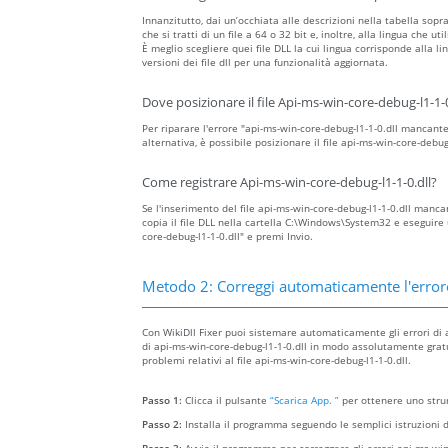
Innanzitutto, dai un’occhiata alle descrizioni nella tabella sopr
che si tratti di un file a 64 o 32 bit e, inoltre, alla lingua che ut
È meglio scegliere quei file DLL la cui lingua corrisponde alla li
versioni dei file dll per una funzionalità aggiornata.
Dove posizionare il file Api-ms-win-core-debug-l1-1-0
Per riparare l'errore "api-ms-win-core-debug-l1-1-0.dll mancante", 
alternativa, è possibile posizionare il file api-ms-win-core-debu
Come registrare Api-ms-win-core-debug-l1-1-0.dll?
Se l'inserimento del file api-ms-win-core-debug-l1-1-0.dll mancan
copia il file DLL nella cartella C:\Windows\System32 e eseguir
core-debug-l1-1-0.dll" e premi Invio.
Metodo 2: Correggi automaticamente l'error
Con WikiDll Fixer puoi sistemare automaticamente gli errori di a
di api-ms-win-core-debug-l1-1-0.dll in modo assolutamente gratui
problemi relativi al file api-ms-win-core-debug-l1-1-0.dll.
Passo 1:
Clicca il pulsante
“Scarica App. ”
per ottenere uno strum
Passo 2:
Installa il programma seguendo le semplici istruzioni d