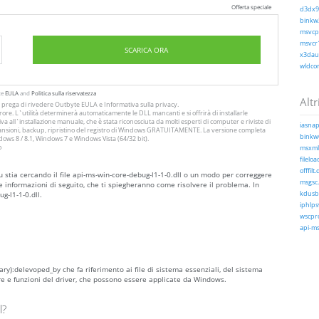
Offerta speciale
d3dx9_
binkw3
msvcp1
msvcr1
SCARICA ORA
x3daud
wldcor
te
EULA
and
Politica sulla riservatezza
Altri
Si prega di rivedere Outbyte
EULA
e
Informativa sulla privacy
.
ore. L`utilità determinerà automaticamente le DLL mancanti e si offrirà di installarle
a all`installazione manuale, che è stata riconosciuta da molti esperti di computer e riviste di
iasnap
 scansioni, backup, ripristino del registro di Windows GRATUITAMENTE. La versione completa
binkw6
ws 8 / 8.1, Windows 7 e Windows Vista (64/32 bit).
o
msxml3
fileloa
offfilt.d
u stia cercando il file api-ms-win-core-debug-l1-1-0.dll o un modo per correggere
msgsc.
e informazioni di seguito, che ti spiegheranno come risolvere il problema. In
g-l1-1-0.dll.
kdusb.
iphlps
wscpro
api-ms-
ary):delevoped_by che fa riferimento ai file di sistema essenziali, del sistema
e e funzioni del driver, che possono essere applicate da Windows.
l?