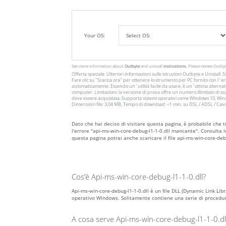
Your OS:
See more information about
Outbyte
and unistall
instrustions
. Please review Outby
Offerta speciale. Ulteriori informazioni sulle istruzioni
Outbyte
e
Unistall
. 
Fare clic su
"Scarica ora"
per ottenere lo strumento per PC fornito con l`err
automaticamente. Essendo un`utilità facile da usare, è un`ottima alternativ
computer. Limitazioni: la versione di prova offre un numero illimitato di
deve essere acquistata. Supporta sistemi operativi come Windows 10, Windo
Dimensioni file: 3,04 MB, Tempo di download: <1 min. su DSL / ADSL / Cav
Dato che hai deciso di visitare questa pagina, è probabile che t
l'errore "api-ms-win-core-debug-l1-1-0.dll mancante". Consulta l
questa pagina potrai anche scaricare il file api-ms-win-core-debu
Cos’è Api-ms-win-core-debug-l1-1-0.dll?
Api-ms-win-core-debug-l1-1-0.dll è un file DLL (Dynamic Link Libr
operativo Windows. Solitamente contiene una serie di procedur
A cosa serve Api-ms-win-core-debug-l1-1-0.dl