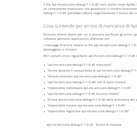
Il file Api-ms-win-core-debug-l1-1-0.dll, noto anche come Api
un componente essenziale, che garantisce il corretto funziona
debug-l1-1-0.dll, potrebbe influire negativamente il lavoro del 
Cosa si intende per errore di mancanza di Ap
Esistono diversi motivi per cui si possano verificare gli errori 
software dannoso, applicazioni difettose, ecc.
I messaggi di errore relativi al file api-ms-win-core-debug-l1-1-0
danneggiato o rimosso.
Altri comuni errori riguardanti api-ms-win-core-debug-l1-1-0.dll 
“api-ms-win-core-debug-l1-1-0.dll mancante”
“Errore durante il caricamento di api-ms-win-core-debug-l1-1-
“Arresto anomalo api-ms-win-core-debug-l1-1-0.dll”
“api-ms-win-core-debug-l1-1-0.dlll non è stato trovato”
“Impossibile individuare api-ms-win-core-debug-l1-1-0.dll”
“api-ms-win-core-debug-l1-1-0.dll Accesso violato”
“Errore api-ms-win-core-debug-l1-1-0.dll nella procedura del 
“Impossibile trovare api-ms-win-core-debug-l1-1-0.dll”
“Impossibile registrare api-ms-win-core-debug-l1-1-0.dll”
api-ms-win-core-debug-l1-1-0.dll - Errore di sistema