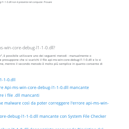
-l1-1-0.dll non è presente nel computer. Provare
s-win-core-debug-l1-1-0.dll?
te", è possibile utilizzare uno dei seguenti metodi - manualmente o
resuppone che si scarichi il file api-ms-win-core-debug-l1-1-0.dll e lo si
azione, mentre il secondo metodo è molto più semplice in quanto consente di
-1-0.dll
re Api-ms-win-core-debug-l1-1-0.dll mancante
e i file .dll mancanti
ne malware così da poter correggere l'errore api-ms-win-
core-debug-l1-1-0.dll mancante con System File Checker