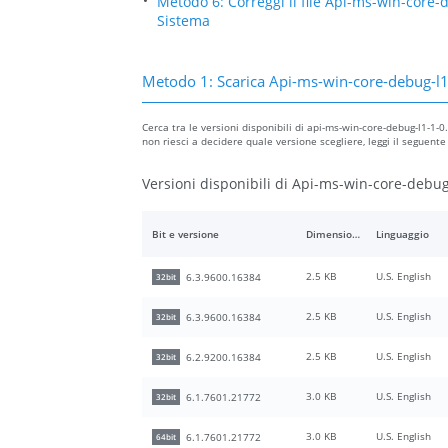
Metodo 6: Correggi il file Api-ms-win-core
Sistema
Metodo 1: Scarica Api-ms-win-core-debug-l1
Cerca tra le versioni disponibili di api-ms-win-core-debug-l1-1-0.
non riesci a decidere quale versione scegliere, leggi il seguente
Versioni disponibili di Api-ms-win-core-debug-
Bit e versione
Dimensione del file
Linguaggio
2.5 KB
U.S. English
6.3.9600.16384
32bit
2.5 KB
U.S. English
6.3.9600.16384
32bit
2.5 KB
U.S. English
6.2.9200.16384
32bit
3.0 KB
U.S. English
6.1.7601.21772
32bit
3.0 KB
U.S. English
6.1.7601.21772
64bit