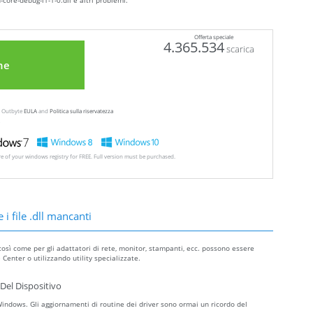
core-debug-l1-1-0.dll e altri problemi.
Offerta speciale
4.365.534
scarica
ne
ew Outbyte
EULA
and
Politica sulla riservatezza
ore of your windows registry for FREE. Full version must be purchased.
 i file .dll mancanti
così come per gli adattatori di rete, monitor, stampanti, ecc. possono essere
Center o utilizzando utility specializzate.
Del Dispositivo
ndows. Gli aggiornamenti di routine dei driver sono ormai un ricordo del