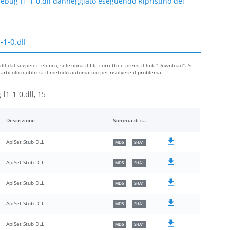
-debug-l1-1-0.dll danneggiato eseguendo Ripristino del
-1-0.dll
dll dal seguente elenco, seleziona il file corretto e premi il link "Download". Se
 articolo o utilizza il metodo automatico per risolvere il problema
l1-1-0.dll, 15
Descrizione
Somma di controllo
ApiSet Stub DLL
MD5
SHA1
ApiSet Stub DLL
MD5
SHA1
ApiSet Stub DLL
MD5
SHA1
ApiSet Stub DLL
MD5
SHA1
ApiSet Stub DLL
MD5
SHA1