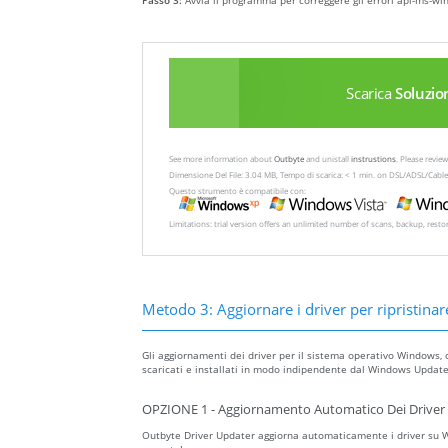
Passo 3:
Avvia il programma per correggere gli errori api-ms-win-
Scarica
Soluzio
See more information about
Outbyte
and unistall
instrustions
. Please revi
Dimensione Del File: 3.04 MB, Tempo di scarica: < 1 min. on DSL/ADSL/Cable
Questo strumento è compatibile con:
Limitations: trial version offers an unlimited number of scans, backup, rest
Metodo 3: Aggiornare i driver per ripristinare
Gli aggiornamenti dei driver per il sistema operativo Windows, 
scaricati e installati in modo indipendente dal Windows Update 
OPZIONE 1 - Aggiornamento Automatico Dei Driver 
Outbyte Driver Updater aggiorna automaticamente i driver su Wi