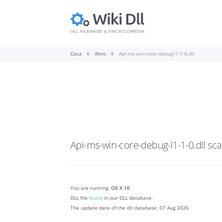
Casa
Altro
Api-ms-win-core-debug-l1-1-0.dll
Api-ms-win-core-debug-l1-1-0.dll
sca
You are running:
OS X 10
DLL file
found
in our DLL database.
The update date of the dll database:
07 Aug 2026