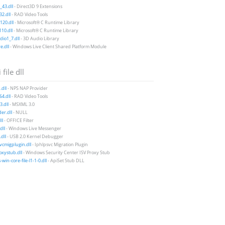
43.dll
- Direct3D 9 Extensions
2.dll
- RAD Video Tools
20.dll
- Microsoft® C Runtime Library
10.dll
- Microsoft® C Runtime Library
io1_7.dll
- 3D Audio Library
e.dll
- Windows Live Client Shared Platform Module
 file dll
.dll
- NPS NAP Provider
4.dll
- RAD Video Tools
.dll
- MSXML 3.0
der.dll
- NULL
ll
- OFFICE Filter
dll
- Windows Live Messenger
dll
- USB 2.0 Kernel Debugger
vcmigplugin.dll
- Iphlpsvc Migration Plugin
xystub.dll
- Windows Security Center ISV Proxy Stub
win-core-file-l1-1-0.dll
- ApiSet Stub DLL