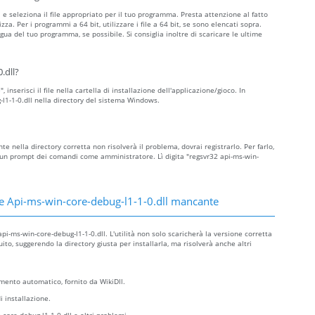
a e seleziona il file appropriato per il tuo programma. Presta attenzione al fatto
ilizza. Per i programmi a 64 bit, utilizzare i file a 64 bit, se sono elencati sopra.
ngua del tuo programma, se possibile. Si consiglia inoltre di scaricare le ultime
.dll?
inserisci il file nella cartella di installazione dell'applicazione/gioco. In
g-l1-1-0.dll nella directory del sistema Windows.
te nella directory corretta non risolverà il problema, dovrai registrarlo. Per farlo,
e un prompt dei comandi come amministratore. Lì digita "regsvr32 api-ms-win-
e Api-ms-win-core-debug-l1-1-0.dll mancante
pi-ms-win-core-debug-l1-1-0.dll. L'utilità non solo scaricherà la versione corretta
to, suggerendo la directory giusta per installarla, ma risolverà anche altri
ento automatico, fornito da WikiDll.
i installazione.