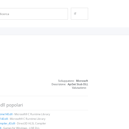
IT
EN
DE
ES
FR
PT
RU
ID
NL
Sviluppatore:
Microsoft
NN
Descrizione:
ApiSet Stub DLL
Valutazione:
SV
VI
 dll popolari
FI
ime140.dll
- Microsoft® C Runtime Library
40.dll
- Microsoft® C Runtime Library
piler_43.dll
- Direct3D HLSL Compiler
ll
- Games for Windows - LIVE DLL