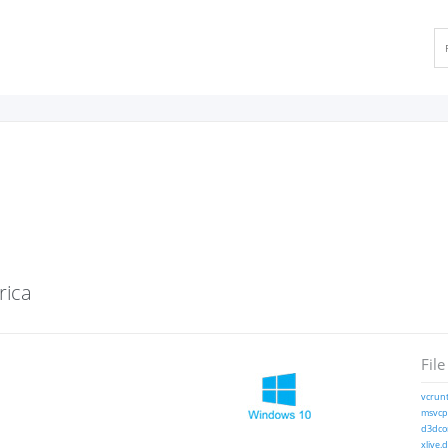
rica
File
vcrunt
msvcp1
d3dcom
xlive.d