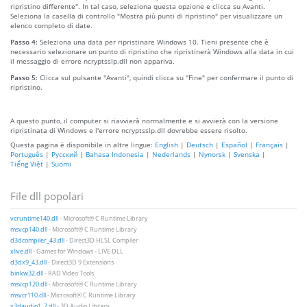
ripristino differente". In tal caso, seleziona questa opzione e clicca su Avanti.
Seleziona la casella di controllo "Mostra più punti di ripristino" per visualizzare un
elenco completo di date.
Passo 4:
Seleziona una data per ripristinare Windows 10. Tieni presente che è
necessario selezionare un punto di ripristino che ripristinerà Windows alla data in cui
il messaggio di errore ncryptsslp.dll non appariva.
Passo 5:
Clicca sul pulsante "Avanti", quindi clicca su "Fine" per confermare il punto di
ripristino.
A questo punto, il computer si riavvierà normalmente e si avvierà con la versione
ripristinata di Windows e l'errore ncryptsslp.dll dovrebbe essere risolto.
Questa pagina è disponibile in altre lingue:
English
|
Deutsch
|
Español
|
Français
|
Português
|
Русский
|
Bahasa Indonesia
|
Nederlands
|
Nynorsk
|
Svenska
|
Tiếng Việt
|
Suomi
File dll popolari
vcruntime140.dll
- Microsoft® C Runtime Library
msvcp140.dll
- Microsoft® C Runtime Library
d3dcompiler_43.dll
- Direct3D HLSL Compiler
xlive.dll
- Games for Windows - LIVE DLL
d3dx9_43.dll
- Direct3D 9 Extensions
binkw32.dll
- RAD Video Tools
msvcp120.dll
- Microsoft® C Runtime Library
msvcr110.dll
- Microsoft® C Runtime Library
x3daudio1_7.dll
- 3D Audio Library