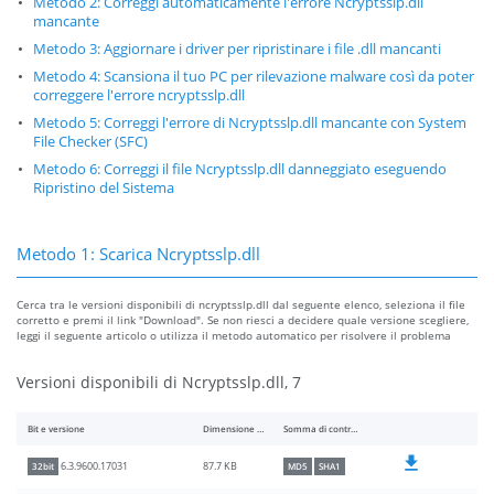
Metodo 2: Correggi automaticamente l'errore Ncryptsslp.dll
mancante
Metodo 3: Aggiornare i driver per ripristinare i file .dll mancanti
Metodo 4: Scansiona il tuo PC per rilevazione malware così da poter
correggere l'errore ncryptsslp.dll
Metodo 5: Correggi l'errore di Ncryptsslp.dll mancante con System
File Checker (SFC)
Metodo 6: Correggi il file Ncryptsslp.dll danneggiato eseguendo
Ripristino del Sistema
Metodo 1: Scarica Ncryptsslp.dll
Cerca tra le versioni disponibili di ncryptsslp.dll dal seguente elenco, seleziona il file
corretto e premi il link "Download". Se non riesci a decidere quale versione scegliere,
leggi il seguente articolo o utilizza il metodo automatico per risolvere il problema
Versioni disponibili di Ncryptsslp.dll, 7
Bit e versione
Dimensione del file
Somma di controllo
87.7 KB
6.3.9600.17031
32bit
MD5
SHA1