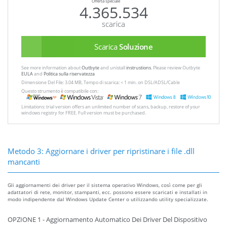
Offerta speciale
4.365.534
scarica
Scarica
Soluzione
See more information about
Outbyte
and unistall
instrustions
. Please review Outbyte
EULA
and
Politica sulla riservatezza
Dimensione Del File: 3.04 MB, Tempo di scarica: < 1 min. on DSL/ADSL/Cable
Questo strumento è compatibile con:
Limitations: trial version offers an unlimited number of scans, backup, restore of your
windows registry for FREE. Full version must be purchased.
Metodo 3: Aggiornare i driver per ripristinare i file .dll
mancanti
Gli aggiornamenti dei driver per il sistema operativo Windows, così come per gli
adattatori di rete, monitor, stampanti, ecc. possono essere scaricati e installati in
modo indipendente dal Windows Update Center o utilizzando utility specializzate.
OPZIONE 1 - Aggiornamento Automatico Dei Driver Del Dispositivo