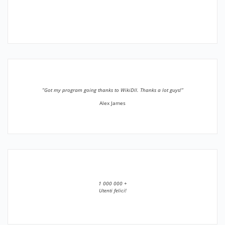
”Got my program going thanks to WikiDll. Thanks a lot guys!”
Alex James
1 000 000 +
Utenti felici!