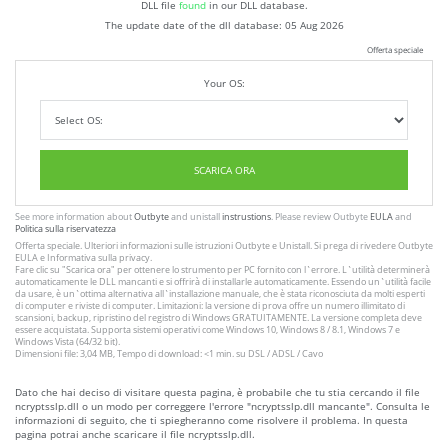
DLL file
found
in our DLL database.
The update date of the dll database:
05 Aug 2026
Offerta speciale
Your OS:
SCARICA ORA
See more information about
Outbyte
and unistall
instrustions
. Please review Outbyte
EULA
and
Politica sulla riservatezza
Offerta speciale. Ulteriori informazioni sulle istruzioni
Outbyte
e
Unistall
. Si prega di rivedere Outbyte
EULA
e
Informativa sulla privacy
.
Fare clic su
"Scarica ora"
per ottenere lo strumento per PC fornito con l`errore. L`utilità determinerà
automaticamente le DLL mancanti e si offrirà di installarle automaticamente. Essendo un`utilità facile
da usare, è un`ottima alternativa all`installazione manuale, che è stata riconosciuta da molti esperti
di computer e riviste di computer. Limitazioni: la versione di prova offre un numero illimitato di
scansioni, backup, ripristino del registro di Windows GRATUITAMENTE. La versione completa deve
essere acquistata. Supporta sistemi operativi come Windows 10, Windows 8 / 8.1, Windows 7 e
Windows Vista (64/32 bit).
Dimensioni file: 3,04 MB, Tempo di download: <1 min. su DSL / ADSL / Cavo
Dato che hai deciso di visitare questa pagina, è probabile che tu stia cercando il file
ncryptsslp.dll o un modo per correggere l'errore "ncryptsslp.dll mancante". Consulta le
informazioni di seguito, che ti spiegheranno come risolvere il problema. In questa
pagina potrai anche scaricare il file ncryptsslp.dll.