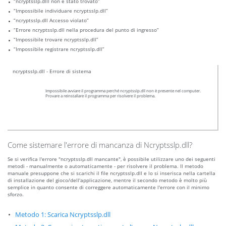
“ncryptsslp.dlll non è stato trovato”
“Impossibile individuare ncryptsslp.dll”
“ncryptsslp.dll Accesso violato”
“Errore ncryptsslp.dll nella procedura del punto di ingresso”
“Impossibile trovare ncryptsslp.dll”
“Impossibile registrare ncryptsslp.dll”
ncryptsslp.dll - Errore di sistema
Impossibile avviare il programma perché ncryptsslp.dll non è presente nel computer.
Provare a reinstallare il programma per risolvere il problema.
Come sistemare l'errore di mancanza di Ncryptsslp.dll?
Se si verifica l'errore "ncryptsslp.dll mancante", è possibile utilizzare uno dei seguenti
metodi - manualmente o automaticamente - per risolvere il problema. Il metodo
manuale presuppone che si scarichi il file ncryptsslp.dll e lo si inserisca nella cartella
di installazione del gioco/dell'applicazione, mentre il secondo metodo è molto più
semplice in quanto consente di correggere automaticamente l'errore con il minimo
sforzo.
Metodo 1: Scarica Ncryptsslp.dll