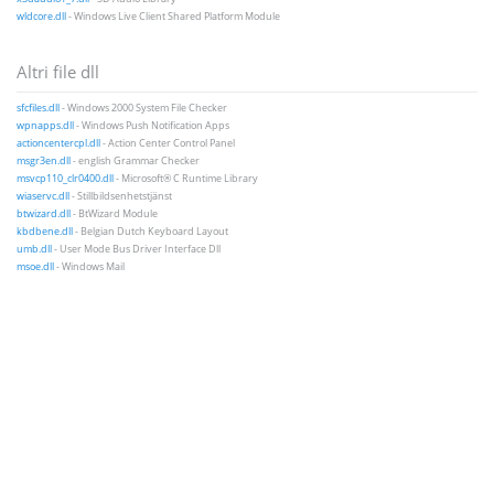
wldcore.dll
- Windows Live Client Shared Platform Module
Altri file dll
sfcfiles.dll
- Windows 2000 System File Checker
wpnapps.dll
- Windows Push Notification Apps
actioncentercpl.dll
- Action Center Control Panel
msgr3en.dll
- english Grammar Checker
msvcp110_clr0400.dll
- Microsoft® C Runtime Library
wiaservc.dll
- Stillbildsenhetstjänst
btwizard.dll
- BtWizard Module
kbdbene.dll
- Belgian Dutch Keyboard Layout
umb.dll
- User Mode Bus Driver Interface Dll
msoe.dll
- Windows Mail