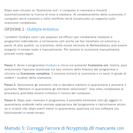
Dopo aver cliccato su "Scansiona ora", il computer si riavvierà e inizierà
automaticamente la ricerca di virus e malware. Al completamento della scansione, il
computer verrà riavviato e nelle notifiche verrà visualizzato un rapporto sulla
scansione completata.
OPZIONE 2 -
Outbyte Antivirus
I prodotti Outbyte sono i più popolari ed efficaci per combattere malware e
programmi indesiderati, e torneranno utili anche sei hai installato un antivirus a
parte, di alta qualità. La scansione, nella nuova versione di Malwarebytes, può essere
eseguita in tempo reale e manualmente. Per avviare la scansione manualmente,
procedi come segue:
Passo 1:
Avvia il programma
Outbyte
e clicca sul pulsante
Scansiona ora
. Inoltre, puoi
selezionare l'opzione Scansione sul lato sinistro della finestra del programma e
cliccare su
Scansione completa
. Il sistema inizierà la scansione e tu sarai in grado di
vedere i risultati della scansione.
Passo 2:
Selezionare gli elementi che si desidera mettere in quarantena e premere il
pulsante "Mettere in quarantena gli elementi selezionati". Una volta completata la
procedura, potrebbe essere richiesto il riavvio del computer.
Passo 3:
Dopo aver riavviato il programma, è possibile eliminare tutti gli oggetti in
quarantena andando nella sezione appropriata del programma o ripristinarne alcuni
se si scopre che, dopo averli messi in quarantena, qualcosa sul tuo software sta
funzionando in modo errato.
Metodo 5: Correggi l'errore di Ncryptsslp.dll mancante con