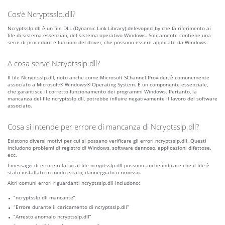
Cos’è Ncryptsslp.dll?
Ncryptsslp.dll è un file DLL (Dynamic Link Library):delevoped_by che fa riferimento ai
file di sistema essenziali, del sistema operativo Windows. Solitamente contiene una
serie di procedure e funzioni del driver, che possono essere applicate da Windows.
A cosa serve Ncryptsslp.dll?
Il file Ncryptsslp.dll, noto anche come Microsoft SChannel Provider, è comunemente
associato a Microsoft® Windows® Operating System. È un componente essenziale,
che garantisce il corretto funzionamento dei programmi Windows. Pertanto, la
mancanza del file ncryptsslp.dll, potrebbe influire negativamente il lavoro del software
associato.
Cosa si intende per errore di mancanza di Ncryptsslp.dll?
Esistono diversi motivi per cui si possano verificare gli errori ncryptsslp.dll. Questi
includono problemi di registro di Windows, software dannoso, applicazioni difettose,
ecc.
I messaggi di errore relativi al file ncryptsslp.dll possono anche indicare che il file è
stato installato in modo errato, danneggiato o rimosso.
Altri comuni errori riguardanti ncryptsslp.dll includono:
“ncryptsslp.dll mancante”
“Errore durante il caricamento di ncryptsslp.dll”
“Arresto anomalo ncryptsslp.dll”