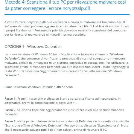
Metodo 4: Scansiona il tuo PC per rilevazione malware così
da poter correggere l'errore ncryptsslp.dll
A volte l'errore ncryptsslp.dll può verificarsi a causa di malware sul tuo computer. Il
software dannoso può danneggiare intenzionalmente i file DLL al fine di sostituirli con
i propri file dannosi. Pertanto, la priorità dovrebbe essere la scansione del computer
per la ricerca di malware ed eliminarli il prima possibile.
OPZIONE 1 - Windows Defender
La nuova versione di Windows 10 ha un'applicazione integrata chiamata
"Windows
Defender"
, che consente di verificare la presenza di virus nel computer e rimuovere
malware, difficili da rimuovere in un sistema operativo in esecuzione. Per utilizzare la
scansione offline di Windows Defender, vai alle impostazioni (Start - Icona ingranaggi o
tasto Win + I), seleziona "Aggiornamento e sicurezza" e vai alla sezione "Windows
Defender".
Come utilizzare Windows Defender Offline Scan
Passo 1:
Premi il tasto Win o clicca su Start e seleziona l'icona ad ingranaggio. In
alternativa, premi la combinazione di tasti Win + I.
Passo 2:
Seleziona l'opzione Aggiornamento e sicurezza e vai alla sezione Windows
Defender.
Passo 3:
Nella parte inferiore delle impostazioni di Defender c'è la casella di controllo
"Scansione offline di Windows Defender". Per avviarlla, clicca su "Scansiona ora". Nota
che è necessario salvare tutti i dati non salvati, prima di riavviare il PC.