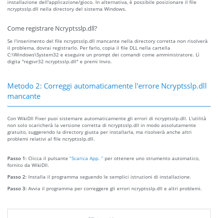
installazione dell'applicazione/gioco. In alternativa, è possibile posizionare il file
ncryptsslp.dll nella directory del sistema Windows.
Come registrare Ncryptsslp.dll?
Se l'inserimento del file ncryptsslp.dll mancante nella directory corretta non risolverà
il problema, dovrai registrarlo. Per farlo, copia il file DLL nella cartella
C:\Windows\System32 e eseguire un prompt dei comandi come amministratore. Lì
digita "regsvr32 ncryptsslp.dll" e premi Invio.
Metodo 2: Correggi automaticamente l'errore Ncryptsslp.dll
mancante
Con WikiDll Fixer puoi sistemare automaticamente gli errori di ncryptsslp.dll. L'utilità
non solo scaricherà la versione corretta di ncryptsslp.dll in modo assolutamente
gratuito, suggerendo la directory giusta per installarla, ma risolverà anche altri
problemi relativi al file ncryptsslp.dll.
Passo 1:
Clicca il pulsante
“Scarica App. ”
per ottenere uno strumento automatico,
fornito da WikiDll.
Passo 2:
Installa il programma seguendo le semplici istruzioni di installazione.
Passo 3:
Avvia il programma per correggere gli errori ncryptsslp.dll e altri problemi.