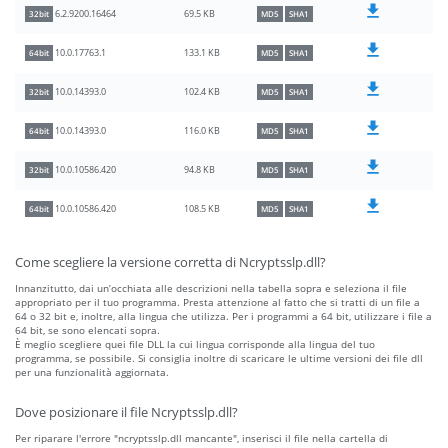
69.5 KB
6.2.9200.16464
32bit
MD5
SHA1
133.1 KB
10.0.17763.1
64bit
MD5
SHA1
102.4 KB
10.0.14393.0
32bit
MD5
SHA1
116.0 KB
10.0.14393.0
64bit
MD5
SHA1
94.8 KB
10.0.10586.420
32bit
MD5
SHA1
108.5 KB
10.0.10586.420
64bit
MD5
SHA1
Come scegliere la versione corretta di Ncryptsslp.dll?
Innanzitutto, dai un’occhiata alle descrizioni nella tabella sopra e seleziona il file
appropriato per il tuo programma. Presta attenzione al fatto che si tratti di un file a
64 o 32 bit e, inoltre, alla lingua che utilizza. Per i programmi a 64 bit, utilizzare i file a
64 bit, se sono elencati sopra.
È meglio scegliere quei file DLL la cui lingua corrisponde alla lingua del tuo
programma, se possibile. Si consiglia inoltre di scaricare le ultime versioni dei file dll
per una funzionalità aggiornata.
Dove posizionare il file Ncryptsslp.dll?
Per riparare l'errore "ncryptsslp.dll mancante", inserisci il file nella cartella di