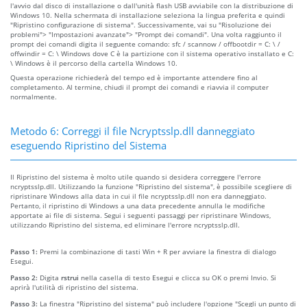
l'avvio dal disco di installazione o dall'unità flash USB avviabile con la distribuzione di
Windows 10. Nella schermata di installazione seleziona la lingua preferita e quindi
"Ripristino configurazione di sistema". Successivamente, vai su "Risoluzione dei
problemi"> "Impostazioni avanzate"> "Prompt dei comandi". Una volta raggiunto il
prompt dei comandi digita il seguente comando: sfc / scannow / offbootdir = C: \ /
offwindir = C: \ Windows dove C è la partizione con il sistema operativo installato e C:
\ Windows è il percorso della cartella Windows 10.
Questa operazione richiederà del tempo ed è importante attendere fino al
completamento. Al termine, chiudi il prompt dei comandi e riavvia il computer
normalmente.
Metodo 6: Correggi il file Ncryptsslp.dll danneggiato
eseguendo Ripristino del Sistema
Il Ripristino del sistema è molto utile quando si desidera correggere l'errore
ncryptsslp.dll. Utilizzando la funzione "Ripristino del sistema", è possibile scegliere di
ripristinare Windows alla data in cui il file ncryptsslp.dll non era danneggiato.
Pertanto, il ripristino di Windows a una data precedente annulla le modifiche
apportate ai file di sistema. Segui i seguenti passaggi per ripristinare Windows,
utilizzando Ripristino del sistema, ed eliminare l'errore ncryptsslp.dll.
Passo 1:
Premi la combinazione di tasti Win + R per avviare la finestra di dialogo
Esegui.
Passo 2:
Digita
rstrui
nella casella di testo Esegui e clicca su OK o premi Invio. Si
aprirà l'utilità di ripristino del sistema.
Passo 3:
La finestra "Ripristino del sistema" può includere l'opzione "Scegli un punto di