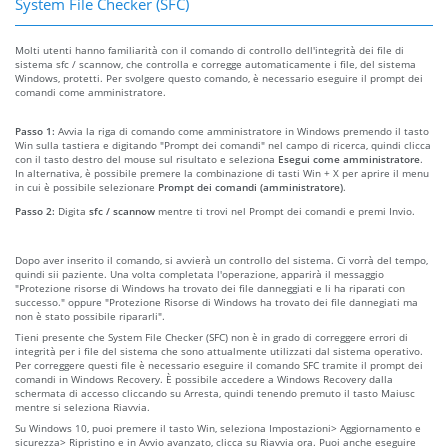
System File Checker (SFC)
Molti utenti hanno familiarità con il comando di controllo dell'integrità dei file di
sistema sfc / scannow, che controlla e corregge automaticamente i file, del sistema
Windows, protetti. Per svolgere questo comando, è necessario eseguire il prompt dei
comandi come amministratore.
Passo 1:
Avvia la riga di comando come amministratore in Windows premendo il tasto
Win sulla tastiera e digitando "Prompt dei comandi" nel campo di ricerca, quindi clicca
con il tasto destro del mouse sul risultato e seleziona
Esegui come amministratore
.
In alternativa, è possibile premere la combinazione di tasti Win + X per aprire il menu
in cui è possibile selezionare
Prompt dei comandi (amministratore)
.
Passo 2:
Digita
sfc / scannow
mentre ti trovi nel Prompt dei comandi e premi Invio.
Dopo aver inserito il comando, si avvierà un controllo del sistema. Ci vorrà del tempo,
quindi sii paziente. Una volta completata l'operazione, apparirà il messaggio
"Protezione risorse di Windows ha trovato dei file danneggiati e li ha riparati con
successo." oppure "Protezione Risorse di Windows ha trovato dei file dannegiati ma
non è stato possibile ripararli".
Tieni presente che System File Checker (SFC) non è in grado di correggere errori di
integrità per i file del sistema che sono attualmente utilizzati dal sistema operativo.
Per correggere questi file è necessario eseguire il comando SFC tramite il prompt dei
comandi in Windows Recovery. È possibile accedere a Windows Recovery dalla
schermata di accesso cliccando su Arresta, quindi tenendo premuto il tasto Maiusc
mentre si seleziona Riavvia.
Su Windows 10, puoi premere il tasto Win, seleziona Impostazioni> Aggiornamento e
sicurezza> Ripristino e in Avvio avanzato, clicca su Riavvia ora. Puoi anche eseguire