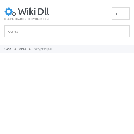
IT
EN
DE
ES
FR
Casa
Altro
Ncryptsslp.dll
PT
RU
ID
NL
NN
SV
VI
FI