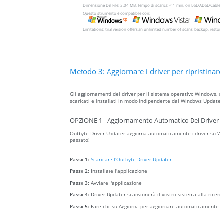
Dimensione Del File: 3.04 MB, Tempo di scarica: < 1 min. on DSL/ADSL/Cable
Questo strumento è compatibile con:
Limitations: trial version offers an unlimited number of scans, backup, rest
Metodo 3: Aggiornare i driver per ripristinare
Gli aggiornamenti dei driver per il sistema operativo Windows, 
scaricati e installati in modo indipendente dal Windows Update 
OPZIONE 1 - Aggiornamento Automatico Dei Driver 
Outbyte Driver Updater aggiorna automaticamente i driver su Wi
passato!
Passo 1:
Scaricare l'Outbyte Driver Updater
Passo 2:
Installare l'applicazione
Passo 3:
Avviare l'applicazione
Passo 4:
Driver Updater scansionerà il vostro sistema alla ricer
Passo 5:
Fare clic su Aggiorna per aggiornare automaticamente t