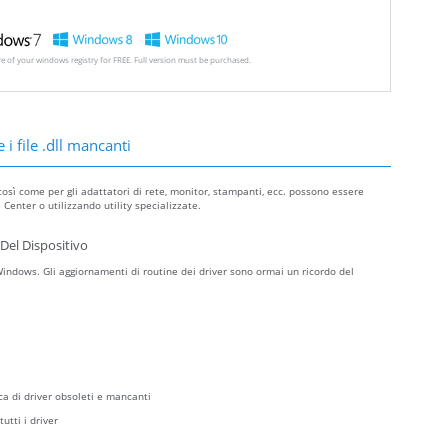
ore of your windows registry for FREE. Full version must be purchased.
 i file .dll mancanti
così come per gli adattatori di rete, monitor, stampanti, ecc. possono essere
Center o utilizzando utility specializzate.
Del Dispositivo
ndows. Gli aggiornamenti di routine dei driver sono ormai un ricordo del
ca di driver obsoleti e mancanti
utti i driver