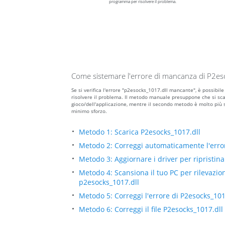
programma per risolvere il problema.
Come sistemare l'errore di mancanza di P2es
Se si verifica l'errore "p2esocks_1017.dll mancante", è possib
risolvere il problema. Il metodo manuale presuppone che si scaric
gioco/dell'applicazione, mentre il secondo metodo è molto più 
minimo sforzo.
Metodo 1: Scarica P2esocks_1017.dll
Metodo 2: Correggi automaticamente l'err
Metodo 3: Aggiornare i driver per ripristinar
Metodo 4: Scansiona il tuo PC per rilevazio
p2esocks_1017.dll
Metodo 5: Correggi l'errore di P2esocks_10
Metodo 6: Correggi il file P2esocks_1017.d