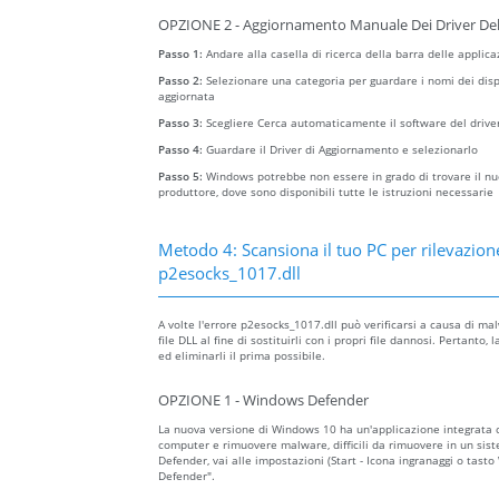
OPZIONE 2 - Aggiornamento Manuale Dei Driver Del
Passo 1:
Andare alla casella di ricerca della barra delle applica
Passo 2:
Selezionare una categoria per guardare i nomi dei dispo
aggiornata
Passo 3:
Scegliere Cerca automaticamente il software del drive
Passo 4:
Guardare il Driver di Aggiornamento e selezionarlo
Passo 5:
Windows potrebbe non essere in grado di trovare il nuov
produttore, dove sono disponibili tutte le istruzioni necessarie
Metodo 4: Scansiona il tuo PC per rilevazion
p2esocks_1017.dll
A volte l'errore p2esocks_1017.dll può verificarsi a causa di 
file DLL al fine di sostituirli con i propri file dannosi. Pertant
ed eliminarli il prima possibile.
OPZIONE 1 - Windows Defender
La nuova versione di Windows 10 ha un'applicazione integrata
computer e rimuovere malware, difficili da rimuovere in un sist
Defender, vai alle impostazioni (Start - Icona ingranaggi o tast
Defender".