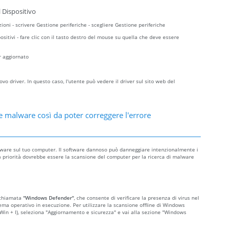
 Dispositivo
zioni - scrivere Gestione periferiche - scegliere Gestione periferiche
sitivi - fare clic con il tasto destro del mouse su quella che deve essere
r aggiornato
o driver. In questo caso, l'utente può vedere il driver sul sito web del
e malware così da poter correggere l'errore
malware sul tuo computer. Il software dannoso può danneggiare intenzionalmente i
o, la priorità dovrebbe essere la scansione del computer per la ricerca di malware
 chiamata
"Windows Defender"
, che consente di verificare la presenza di virus nel
ema operativo in esecuzione. Per utilizzare la scansione offline di Windows
o Win + I), seleziona "Aggiornamento e sicurezza" e vai alla sezione "Windows