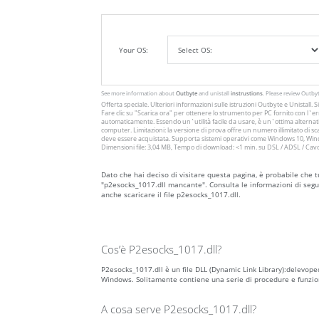
Your OS:
See more information about
Outbyte
and unistall
instrustions
. Please review Outby
Offerta speciale. Ulteriori informazioni sulle istruzioni
Outbyte
e
Unistall
. 
Fare clic su
"Scarica ora"
per ottenere lo strumento per PC fornito con l`err
automaticamente. Essendo un`utilità facile da usare, è un`ottima alternativ
computer. Limitazioni: la versione di prova offre un numero illimitato di
deve essere acquistata. Supporta sistemi operativi come Windows 10, Windo
Dimensioni file: 3,04 MB, Tempo di download: <1 min. su DSL / ADSL / Cav
Dato che hai deciso di visitare questa pagina, è probabile che t
"p2esocks_1017.dll mancante". Consulta le informazioni di segui
anche scaricare il file p2esocks_1017.dll.
Cos’è P2esocks_1017.dll?
P2esocks_1017.dll è un file DLL (Dynamic Link Library):delevoped
Windows. Solitamente contiene una serie di procedure e funzio
A cosa serve P2esocks_1017.dll?