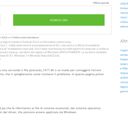
Offerta speciale
d3dx9_
binkw3
msvcp1
msvcr1
SCARICA ORA
x3daud
wldcor
te
EULA
and
Politica sulla riservatezza
Altri
Si prega di rivedere Outbyte
EULA
e
Informativa sulla privacy
.
ore. L`utilità determinerà automaticamente le DLL mancanti e si offrirà di installarle
a all`installazione manuale, che è stata riconosciuta da molti esperti di computer e riviste di
cngaud
 scansioni, backup, ripristino del registro di Windows GRATUITAMENTE. La versione completa
wmspd
ws 8 / 8.1, Windows 7 e Windows Vista (64/32 bit).
o
bitsper
qcap.d
e100b
u stia cercando il file p2esocks_1017.dll o un modo per correggere l'errore
dispex
to, che ti spiegheranno come risolvere il problema. In questa pagina potrai
w32tim
comcat
logoncl
gzmrot
_by che fa riferimento ai file di sistema essenziali, del sistema operativo
ni del driver, che possono essere applicate da Windows.