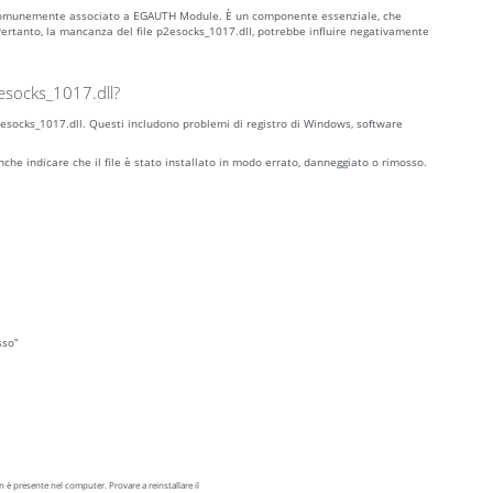
 comunemente associato a EGAUTH Module. È un componente essenziale, che
ertanto, la mancanza del file p2esocks_1017.dll, potrebbe influire negativamente
esocks_1017.dll?
 p2esocks_1017.dll. Questi includono problemi di registro di Windows, software
nche indicare che il file è stato installato in modo errato, danneggiato o rimosso.
sso”
è presente nel computer. Provare a reinstallare il