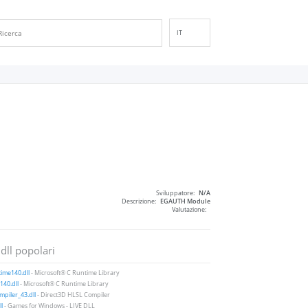
IT
EN
DE
ES
FR
PT
RU
ID
NL
Sviluppatore:
N/A
NN
Descrizione:
EGAUTH Module
Valutazione:
SV
VI
 dll popolari
FI
ime140.dll
- Microsoft® C Runtime Library
40.dll
- Microsoft® C Runtime Library
piler_43.dll
- Direct3D HLSL Compiler
ll
- Games for Windows - LIVE DLL