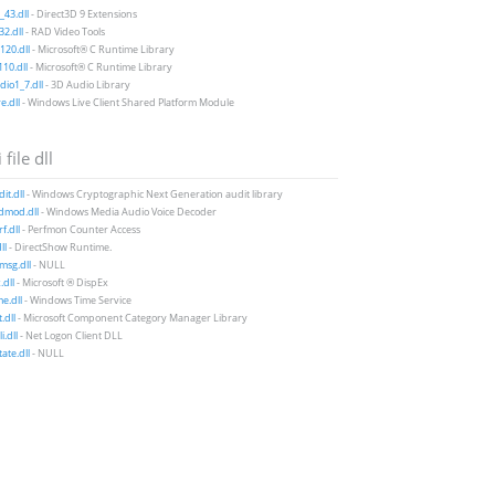
43.dll
- Direct3D 9 Extensions
2.dll
- RAD Video Tools
20.dll
- Microsoft® C Runtime Library
10.dll
- Microsoft® C Runtime Library
io1_7.dll
- 3D Audio Library
e.dll
- Windows Live Client Shared Platform Module
 file dll
it.dll
- Windows Cryptographic Next Generation audit library
mod.dll
- Windows Media Audio Voice Decoder
f.dll
- Perfmon Counter Access
ll
- DirectShow Runtime.
msg.dll
- NULL
.dll
- Microsoft ® DispEx
e.dll
- Windows Time Service
.dll
- Microsoft Component Category Manager Library
i.dll
- Net Logon Client DLL
ate.dll
- NULL