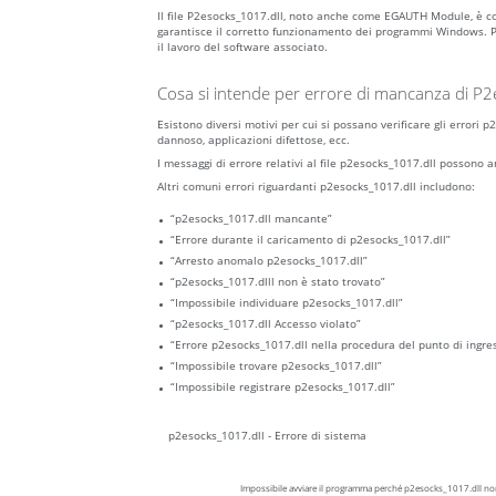
Il file P2esocks_1017.dll, noto anche come EGAUTH Module, è
garantisce il corretto funzionamento dei programmi Windows. P
il lavoro del software associato.
Cosa si intende per errore di mancanza di P2
Esistono diversi motivi per cui si possano verificare gli errori
dannoso, applicazioni difettose, ecc.
I messaggi di errore relativi al file p2esocks_1017.dll possono a
Altri comuni errori riguardanti p2esocks_1017.dll includono:
“p2esocks_1017.dll mancante”
“Errore durante il caricamento di p2esocks_1017.dll”
“Arresto anomalo p2esocks_1017.dll”
“p2esocks_1017.dlll non è stato trovato”
“Impossibile individuare p2esocks_1017.dll”
“p2esocks_1017.dll Accesso violato”
“Errore p2esocks_1017.dll nella procedura del punto di ingre
“Impossibile trovare p2esocks_1017.dll”
“Impossibile registrare p2esocks_1017.dll”
p2esocks_1017.dll - Errore di sistema
Impossibile avviare il programma perché p2esocks_1017.dll non 