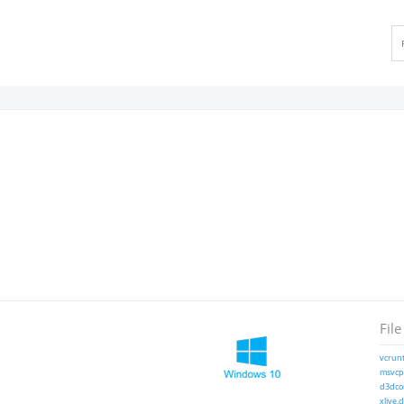
File
vcrunt
msvcp1
d3dcom
xlive.d