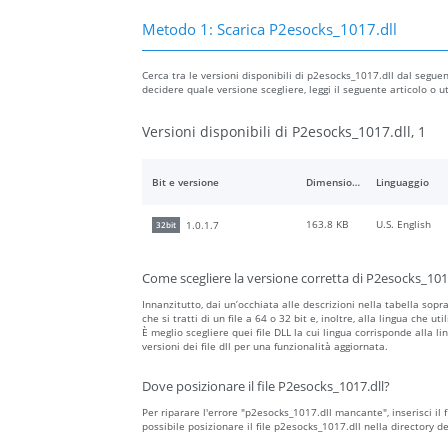
Metodo 1: Scarica P2esocks_1017.dll
Cerca tra le versioni disponibili di p2esocks_1017.dll dal seguent
decidere quale versione scegliere, leggi il seguente articolo o 
Versioni disponibili di P2esocks_1017.dll, 1
Bit e versione
Dimensione del file
Linguaggio
163.8 KB
U.S. English
1.0.1.7
32bit
Come scegliere la versione corretta di P2esocks_101
Innanzitutto, dai un’occhiata alle descrizioni nella tabella sopr
che si tratti di un file a 64 o 32 bit e, inoltre, alla lingua che ut
È meglio scegliere quei file DLL la cui lingua corrisponde alla li
versioni dei file dll per una funzionalità aggiornata.
Dove posizionare il file P2esocks_1017.dll?
Per riparare l'errore "p2esocks_1017.dll mancante", inserisci il fi
possibile posizionare il file p2esocks_1017.dll nella directory 