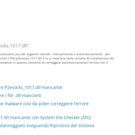
ocks_1017.dll?
ile utilizzare uno dei seguenti metodi - manualmente o automaticamente - per
hi il file p2esocks_1017.dll e lo si inserisca nella cartella di installazione del
semplice in quanto consente di correggere automaticamente l'errore con il
ore P2esocks_1017.dll mancante
e i file .dll mancanti
ne malware così da poter correggere l'errore
17.dll mancante con System File Checker (SFC)
ll danneggiato eseguendo Ripristino del Sistema