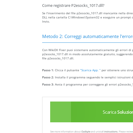
Come registrare P2esocks_1017.dll?
Se l'inserimento del file p2esocks_1017.dll mancante nella directo
DLL nella cartella C:\Windows\System32 e eseguire un prompt d
Invio.
Metodo 2: Correggi automaticamente l'erro
Con WikiDll Fixer puoi sistemare automaticamente gli errori di p
p2esocks_1017.dll in modo assolutamente gratuito, suggerendo la 
file p2esocks_1017.dll.
Passo 1:
Clicca il pulsante
“Scarica App. ”
per ottenere uno strum
Passo 2:
Installa il programma seguendo le semplici istruzioni d
Passo 3:
Avvia il programma per correggere gli errori p2esocks_1
Scarica
Soluzio
See more information about
Outbyte
and unistall
instrustions
. Please revi