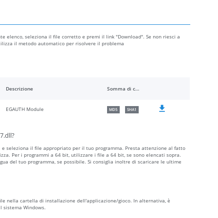
e elenco, seleziona il file corretto e premi il link "Download". Se non riesci a
utilizza il metodo automatico per risolvere il problema
Descrizione
Somma di controllo
EGAUTH Module
MD5
SHA1
7.dll?
a e seleziona il file appropriato per il tuo programma. Presta attenzione al fatto
ilizza. Per i programmi a 64 bit, utilizzare i file a 64 bit, se sono elencati sopra.
ngua del tuo programma, se possibile. Si consiglia inoltre di scaricare le ultime
le nella cartella di installazione dell'applicazione/gioco. In alternativa, è
del sistema Windows.