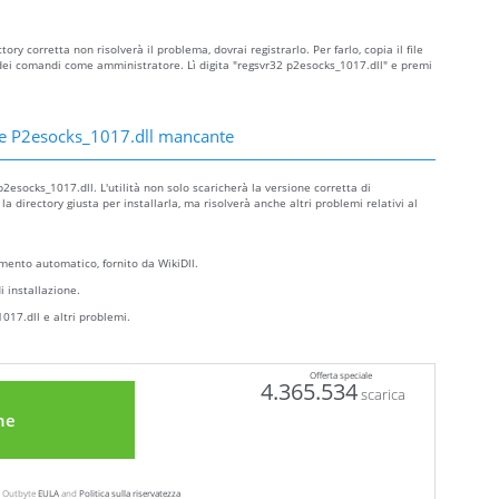
ry corretta non risolverà il problema, dovrai registrarlo. Per farlo, copia il file
ei comandi come amministratore. Lì digita "regsvr32 p2esocks_1017.dll" e premi
re P2esocks_1017.dll mancante
2esocks_1017.dll. L'utilità non solo scaricherà la versione corretta di
directory giusta per installarla, ma risolverà anche altri problemi relativi al
ento automatico, fornito da WikiDll.
i installazione.
017.dll e altri problemi.
Offerta speciale
4.365.534
scarica
ne
ew Outbyte
EULA
and
Politica sulla riservatezza