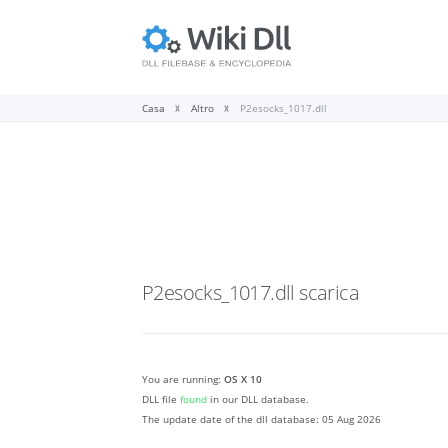
Casa
Altro
P2esocks_1017.dll
P2esocks_1017.dll
scarica
You are running:
OS X 10
DLL file
found
in our DLL database.
The update date of the dll database:
05 Aug 2026