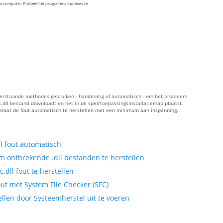
uw computer. Probeer het programma opnieuw te
onderstaande methodes gebruiken - handmatig of automatisch - om het probleem
.dll bestand downloadt en het in de spel/toepassingsinstallatiemap plaatst,
oelaat de fout automatisch te herstellen met een minimum aan inspanning.
l fout automatisch
 ontbrekende .dll bestanden te herstellen
dll fout te herstellen
ut met System File Checker (SFC)
llen door Systeemherstel uit te voeren