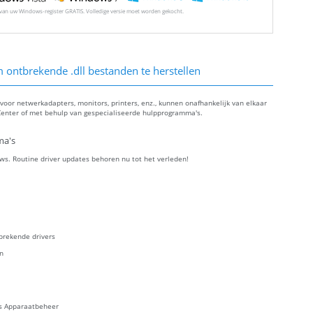
l van uw Windows-register GRATIS. Volledige versie moet worden gekocht.
ontbrekende .dll bestanden te herstellen
oor netwerkadapters, monitors, printers, enz., kunnen onafhankelijk van elkaar
enter of met behulp van gespecialiseerde hulpprogramma's.
ma's
ws. Routine driver updates behoren nu tot het verleden!
brekende drivers
en
es Apparaatbeheer