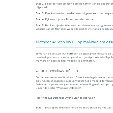
Stap 2:
Selecteer een categorie om de namen van de apparaten
bijgewerkt
Stap 3:
Kies Automatisch zoeken naar bijgewerkte stuurprogra
Stap 4:
Kijk naar Update Driver, en selecteer het
Stap 5:
Het kan zijn dat Windows het nieuwe stuurprogramma ni
website van de fabrikant, waar alle nodige instructies beschikba
Methode 4: Scan uw PC op malware om ossc.d
Soms kan de ossc.dll fout optreden als gevolg van malware op 
beschadigen om ze te vervangen door zijn eigen kwaadwillige 
malware en deze zo snel mogelijk te elimineren.
OPTIE 1 - Windows Defender
De nieuwe versie van Windows 10 heeft een ingebouwde toep
op virussen en malware kunt verwijderen, die moeilijk te verw
Defender te gebruiken, gaat u naar de instellingen (Start - picto
u naar de sectie "Windows Defender".
Hoe Windows Defender Offline Scan te gebruiken
Stap 1:
Druk op de Win toets of klik op Start en klik op het Gea