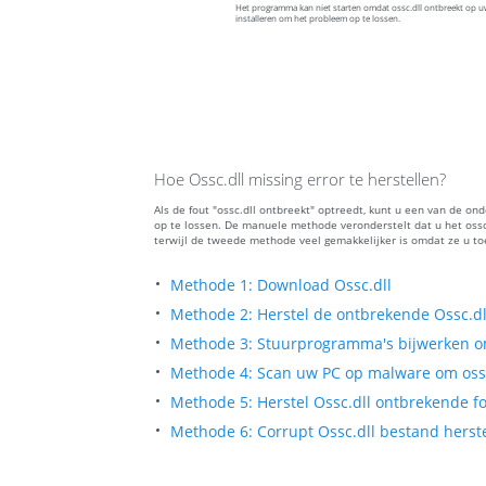
Het programma kan niet starten omdat ossc.dll ontbreekt op 
installeren om het probleem op te lossen.
Hoe Ossc.dll missing error te herstellen?
Als de fout "ossc.dll ontbreekt" optreedt, kunt u een van de 
op te lossen. De manuele methode veronderstelt dat u het ossc
terwijl de tweede methode veel gemakkelijker is omdat ze u t
Methode 1: Download Ossc.dll
Methode 2: Herstel de ontbrekende Ossc.dl
Methode 3: Stuurprogramma's bijwerken om
Methode 4: Scan uw PC op malware om ossc.
Methode 5: Herstel Ossc.dll ontbrekende fo
Methode 6: Corrupt Ossc.dll bestand herste