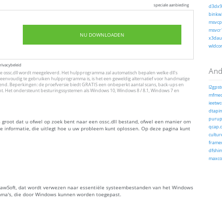
speciale aanbieding
d3dx9_
binkw3
msvcp1
msvcr1
NU DOWNLOADEN
x3daud
wldcor
rivacybeleid
And
 ossc.dll wordt meegeleverd. Het hulpprogramma zal automatisch bepalen welke dll's
eenvoudig te gebruiken hulpprogramma is, is het een geweldig alternatief voor handmatige
erkend. Beperkingen: de proefversie biedt GRATIS een onbeperkt aantal scans, back-ups en
l2gpst
ht. Het ondersteunt besturingssystemen als Windows 10, Windows 8 / 8.1, Windows 7 en
mfmed
ieetwco
dtapin
purup
s groot dat u ofwel op zoek bent naar een ossc.dll bestand, ofwel een manier om
qcap.d
nde informatie, die uitlegt hoe u uw probleem kunt oplossen. Op deze pagina kunt
culture
framed
dfshim
maxcod
 EdrawSoft, dat wordt verwezen naar essentiële systeembestanden van het Windows
mma's, die door Windows kunnen worden toegepast.