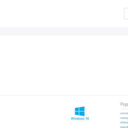
Pop
vcrunt
msvcp1
d3dcom
xlive.d