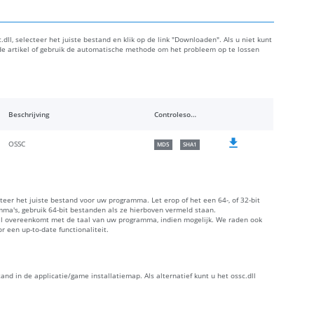
dll, selecteer het juiste bestand en klik op de link "Downloaden". Als u niet kunt
de artikel of gebruik de automatische methode om het probleem op te lossen
Beschrijving
Controlesommen
OSSC
MD5
SHA1
cteer het juiste bestand voor uw programma. Let erop of het een 64-, of 32-bit
amma's, gebruik 64-bit bestanden als ze hierboven vermeld staan.
aal overeenkomt met de taal van uw programma, indien mogelijk. We raden ook
 een up-to-date functionaliteit.
tand in de applicatie/game installatiemap. Als alternatief kunt u het ossc.dll