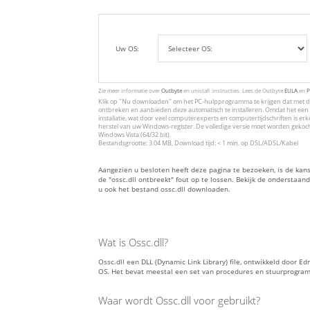
Uw OS:
Zie meer informatie over
Outbyte
en unistall :instructies. Lees de Outbyte
EULA
en
P
Klik op
"Nu downloaden"
om het PC-hulpprogramma te krijgen dat met de
ontbreken en aanbieden deze automatisch te installeren. Omdat het een 
installatie, wat door veel computerexperts en computertijdschriften is 
herstel van uw Windows-register. De volledige versie moet worden gekoc
Windows Vista (64/32 bit).
Bestandsgrootte: 3.04 MB, Download tijd: < 1 min. op DSL/ADSL/Kabel
Aangezien u besloten heeft deze pagina te bezoeken, is de kan
de "ossc.dll ontbreekt" fout op te lossen. Bekijk de onderstaa
u ook het bestand ossc.dll downloaden.
Wat is Ossc.dll?
Ossc.dll een DLL (Dynamic Link Library) file, ontwikkeld door
OS. Het bevat meestal een set van procedures en stuurprogra
Waar wordt Ossc.dll voor gebruikt?