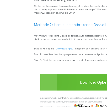
Als het probleem niet kan worden opgelost door het ontbrekende
dit te doen, kopieert u uw DLL-bestand naar de map C:Window
"regsvr32 ossc.dll" en druk op Enter.
Methode 2: Herstel de ontbrekende Ossc.dll
Met WikiDll Fixer kunt u ossc.dll fouten automatisch herstellen
stelt de juiste map voor om het te installeren, maar lost ook 
Stap 1:
Klik op de
“Download App. ”
knop om een automatisch hu
Stap 2:
Installeer het hulpprogramma door de eenvoudige install
Stap 3:
Start het programma om uw ossc.dll fouten en andere p
Download
Oplos
Zie meer informatie over
Outbyte
en unistall :instructies. Lees de Outbyte
EU
Bestandsgrootte: 3.04 MB, Downloadtijd: < 1 min. on DSL/ADSL/Cable
Dit gereedschap is compatibel met: