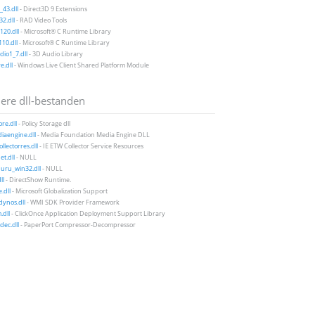
43.dll
- Direct3D 9 Extensions
2.dll
- RAD Video Tools
20.dll
- Microsoft® C Runtime Library
10.dll
- Microsoft® C Runtime Library
io1_7.dll
- 3D Audio Library
e.dll
- Windows Live Client Shared Platform Module
ere dll-bestanden
ore.dll
- Policy Storage dll
iaengine.dll
- Media Foundation Media Engine DLL
llectorres.dll
- IE ETW Collector Service Resources
et.dll
- NULL
uru_win32.dll
- NULL
ll
- DirectShow Runtime.
.dll
- Microsoft Globalization Support
ynos.dll
- WMI SDK Provider Framework
.dll
- ClickOnce Application Deployment Support Library
ec.dll
- PaperPort Compressor-Decompressor