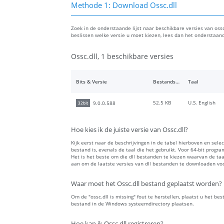
Methode 1: Download Ossc.dll
Zoek in de onderstaande lijst naar beschikbare versies van ossc.
beslissen welke versie u moet kiezen, lees dan het onderstaan
Ossc.dll, 1 beschikbare versies
Bits & Versie
Bestandsgrootte
Taal
52.5 KB
U.S. English
9.0.0.588
32bit
Hoe kies ik de juiste versie van Ossc.dll?
Kijk eerst naar de beschrijvingen in de tabel hierboven en sele
bestand is, evenals de taal die het gebruikt. Voor 64-bit progr
Het is het beste om die dll bestanden te kiezen waarvan de t
aan om de laatste versies van dll bestanden te downloaden voor
Waar moet het Ossc.dll bestand geplaatst worden?
Om de "ossc.dll is missing" fout te herstellen, plaatst u het bes
bestand in de Windows systeemdirectory plaatsen.
Hoe kan ik Ossc.dll registreren?