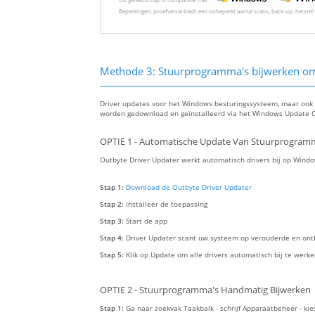
Beperkingen: proefversie biedt een onbeperkt aantal scans, back-up, herste
Methode 3: Stuurprogramma's bijwerken om 
Driver updates voor het Windows besturingssysteem, maar ook v
worden gedownload en geïnstalleerd via het Windows Update C
OPTIE 1 - Automatische Update Van Stuurprogram
Outbyte Driver Updater werkt automatisch drivers bij op Windo
Stap 1:
Download de Outbyte Driver Updater
Stap 2:
Installeer de toepassing
Stap 3:
Start de app
Stap 4:
Driver Updater scant uw systeem op verouderde en ont
Stap 5:
Klik op Update om alle drivers automatisch bij te werk
OPTIE 2 - Stuurprogramma's Handmatig Bijwerken
Stap 1:
Ga naar zoekvak Taakbalk - schrijf Apparaatbeheer - ki