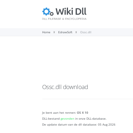
Home
EdrawSoft
Ossc.dll
Ossc.dll
download
Je bent aan het rennen:
OS X 10
DLL-bestand
gevonden
in onze DLL-database.
De update datum van de dll database:
05 Aug 2026