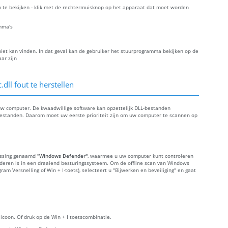
 te bekijken - klik met de rechtermuisknop op het apparaat dat moet worden
mma's
et kan vinden. In dat geval kan de gebruiker het stuurprogramma bekijken op de
ar zijn
ll fout te herstellen
uw computer. De kwaadwillige software kan opzettelijk DLL-bestanden
bestanden. Daarom moet uw eerste prioriteit zijn om uw computer te scannen op
assing genaamd
"Windows Defender"
, waarmee u uw computer kunt controleren
ijderen is in een draaiend besturingssysteem. Om de offline scan van Windows
gram Versnelling of Win + I-toets), selecteert u "Bijwerken en beveiliging" en gaat
r icoon. Of druk op de Win + I toetscombinatie.