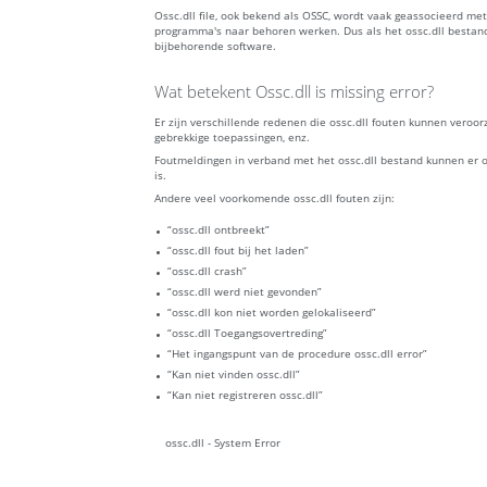
Ossc.dll file, ook bekend als OSSC, wordt vaak geassocieerd me
programma's naar behoren werken. Dus als het ossc.dll bestan
bijbehorende software.
Wat betekent Ossc.dll is missing error?
Er zijn verschillende redenen die ossc.dll fouten kunnen vero
gebrekkige toepassingen, enz.
Foutmeldingen in verband met het ossc.dll bestand kunnen er o
is.
Andere veel voorkomende ossc.dll fouten zijn:
“ossc.dll ontbreekt”
“ossc.dll fout bij het laden”
“ossc.dll crash”
“ossc.dll werd niet gevonden”
“ossc.dll kon niet worden gelokaliseerd”
“ossc.dll Toegangsovertreding”
“Het ingangspunt van de procedure ossc.dll error”
“Kan niet vinden ossc.dll”
“Kan niet registreren ossc.dll”
ossc.dll - System Error