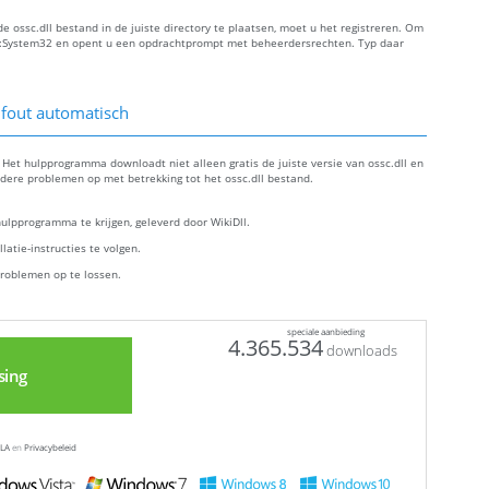
 ossc.dll bestand in de juiste directory te plaatsen, moet u het registreren. Om
s:System32 en opent u een opdrachtprompt met beheerdersrechten. Typ daar
 fout automatisch
. Het hulpprogramma downloadt niet alleen gratis de juiste versie van ossc.dll en
andere problemen op met betrekking tot het ossc.dll bestand.
lpprogramma te krijgen, geleverd door WikiDll.
atie-instructies te volgen.
roblemen op te lossen.
speciale aanbieding
4.365.534
downloads
sing
LA
en
Privacybeleid