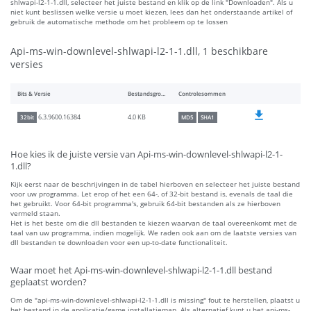
shlwapi-l2-1-1.dll, selecteer het juiste bestand en klik op de link "Downloaden". Als u
niet kunt beslissen welke versie u moet kiezen, lees dan het onderstaande artikel of
gebruik de automatische methode om het probleem op te lossen
Api-ms-win-downlevel-shlwapi-l2-1-1.dll, 1 beschikbare
versies
Bits & Versie
Bestandsgrootte
Controlesommen
4.0 KB
6.3.9600.16384
32bit
MD5
SHA1
Hoe kies ik de juiste versie van Api-ms-win-downlevel-shlwapi-l2-1-
1.dll?
Kijk eerst naar de beschrijvingen in de tabel hierboven en selecteer het juiste bestand
voor uw programma. Let erop of het een 64-, of 32-bit bestand is, evenals de taal die
het gebruikt. Voor 64-bit programma's, gebruik 64-bit bestanden als ze hierboven
vermeld staan.
Het is het beste om die dll bestanden te kiezen waarvan de taal overeenkomt met de
taal van uw programma, indien mogelijk. We raden ook aan om de laatste versies van
dll bestanden te downloaden voor een up-to-date functionaliteit.
Waar moet het Api-ms-win-downlevel-shlwapi-l2-1-1.dll bestand
geplaatst worden?
Om de "api-ms-win-downlevel-shlwapi-l2-1-1.dll is missing" fout te herstellen, plaatst u
het bestand in de applicatie/game installatiemap. Als alternatief kunt u het api-ms-