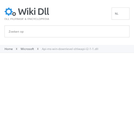
NL
EN
DE
ES
FR
Home
Microsoft
Api-ms-win-downlevel-shlwapi-l2-1-1.dll
IT
PT
RU
ID
NN
SV
VI
FI