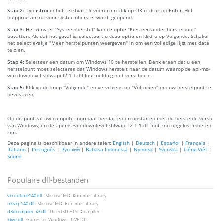
Stap 2:
Typ
rstrui
in het tekstvak Uitvoeren en klik op OK of druk op Enter. Het
hulpprogramma voor systeemherstel wordt geopend.
Stap 3:
Het venster "Systeemherstel" kan de optie "Kies een ander herstelpunt"
bevatten. Als dat het geval is, selecteert u deze optie en klikt u op Volgende. Schakel
het selectievakje "Meer herstelpunten weergeven" in om een volledige lijst met data
te zien.
Stap 4:
Selecteer een datum om Windows 10 te herstellen. Denk eraan dat u een
herstelpunt moet selecteren dat Windows herstelt naar de datum waarop de api-ms-
win-downlevel-shlwapi-l2-1-1.dll foutmelding niet verscheen.
Stap 5:
Klik op de knop "Volgende" en vervolgens op "Voltooien" om uw herstelpunt te
bevestigen.
Op dit punt zal uw computer normaal herstarten en opstarten met de herstelde versie
van Windows, en de api-ms-win-downlevel-shlwapi-l2-1-1.dll fout zou opgelost moeten
zijn.
Deze pagina is beschikbaar in andere talen:
English
|
Deutsch
|
Español
|
Français
|
Italiano
|
Português
|
Русский
|
Bahasa Indonesia
|
Nynorsk
|
Svenska
|
Tiếng Việt
|
Suomi
Populaire dll-bestanden
vcruntime140.dll
- Microsoft® C Runtime Library
msvcp140.dll
- Microsoft® C Runtime Library
d3dcompiler_43.dll
- Direct3D HLSL Compiler
xlive.dll
- Games for Windows - LIVE DLL