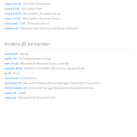
d3dx9_43.dll
- Direct3D 9 Extensions
binkw32.dll
- RAD Video Tools
msvcp120.dll
- Microsoft® C Runtime Library
msvcr110.dll
- Microsoft® C Runtime Library
x3daudio1_7.dll
- 3D Audio Library
wldcore.dll
- Windows Live Client Shared Platform Module
Andere dll-bestanden
twinapi.dll
- twinapi
zipfldr.dll
- ZIP-komprimierte Ordner
wshcon.dll
- Microsoft (R) Windows Script Controller
nppc64_80.dll
- NVIDIA CUDA NPPCORE Library, Version 8.0.44
jp.dll
- NULL
dsound.dll
- DirectSound
dwmredir.dll
- Microsoft Desktop Window Manager Redirection Component
ehstorpwddrv.dll
- Enhanced Storage Password Authentication Driver
usbdr.dll
- usbdr
ieakui.dll
- Microsoft IEAK Shared UI DLL