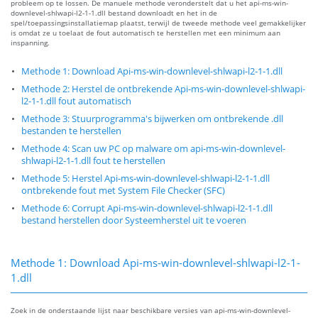
probleem op te lossen. De manuele methode veronderstelt dat u het api-ms-win-
downlevel-shlwapi-l2-1-1.dll bestand downloadt en het in de
spel/toepassingsinstallatiemap plaatst, terwijl de tweede methode veel gemakkelijker
is omdat ze u toelaat de fout automatisch te herstellen met een minimum aan
inspanning.
Methode 1: Download Api-ms-win-downlevel-shlwapi-l2-1-1.dll
Methode 2: Herstel de ontbrekende Api-ms-win-downlevel-shlwapi-
l2-1-1.dll fout automatisch
Methode 3: Stuurprogramma's bijwerken om ontbrekende .dll
bestanden te herstellen
Methode 4: Scan uw PC op malware om api-ms-win-downlevel-
shlwapi-l2-1-1.dll fout te herstellen
Methode 5: Herstel Api-ms-win-downlevel-shlwapi-l2-1-1.dll
ontbrekende fout met System File Checker (SFC)
Methode 6: Corrupt Api-ms-win-downlevel-shlwapi-l2-1-1.dll
bestand herstellen door Systeemherstel uit te voeren
Methode 1: Download Api-ms-win-downlevel-shlwapi-l2-1-
1.dll
Zoek in de onderstaande lijst naar beschikbare versies van api-ms-win-downlevel-