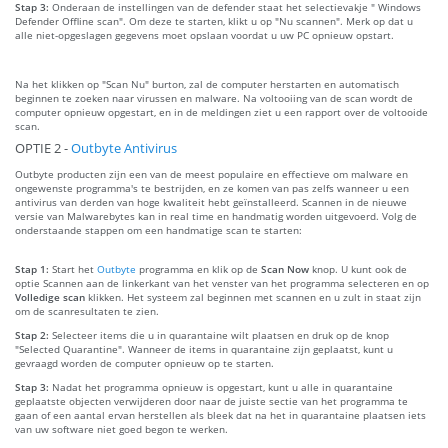
Stap 3:
Onderaan de instellingen van de defender staat het selectievakje " Windows
Defender Offline scan". Om deze te starten, klikt u op "Nu scannen". Merk op dat u
alle niet-opgeslagen gegevens moet opslaan voordat u uw PC opnieuw opstart.
Na het klikken op "Scan Nu" burton, zal de computer herstarten en automatisch
beginnen te zoeken naar virussen en malware. Na voltooiing van de scan wordt de
computer opnieuw opgestart, en in de meldingen ziet u een rapport over de voltooide
scan.
OPTIE 2 -
Outbyte Antivirus
Outbyte producten zijn een van de meest populaire en effectieve om malware en
ongewenste programma's te bestrijden, en ze komen van pas zelfs wanneer u een
antivirus van derden van hoge kwaliteit hebt geïnstalleerd. Scannen in de nieuwe
versie van Malwarebytes kan in real time en handmatig worden uitgevoerd. Volg de
onderstaande stappen om een handmatige scan te starten:
Stap 1:
Start het
Outbyte
programma en klik op de
Scan Now
knop. U kunt ook de
optie Scannen aan de linkerkant van het venster van het programma selecteren en op
Volledige scan
klikken. Het systeem zal beginnen met scannen en u zult in staat zijn
om de scanresultaten te zien.
Stap 2:
Selecteer items die u in quarantaine wilt plaatsen en druk op de knop
"Selected Quarantine". Wanneer de items in quarantaine zijn geplaatst, kunt u
gevraagd worden de computer opnieuw op te starten.
Stap 3:
Nadat het programma opnieuw is opgestart, kunt u alle in quarantaine
geplaatste objecten verwijderen door naar de juiste sectie van het programma te
gaan of een aantal ervan herstellen als bleek dat na het in quarantaine plaatsen iets
van uw software niet goed begon te werken.