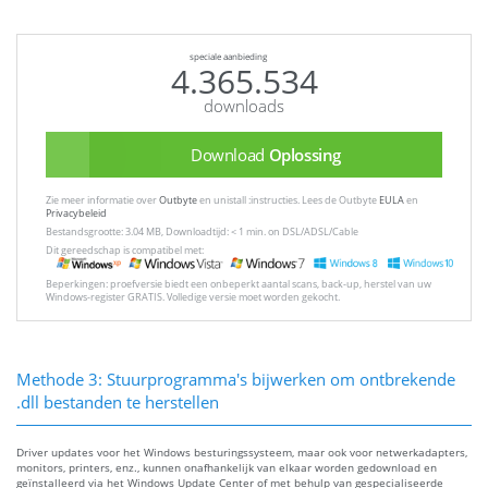
speciale aanbieding
4.365.534
downloads
Download
Oplossing
Zie meer informatie over
Outbyte
en unistall :instructies. Lees de Outbyte
EULA
en
Privacybeleid
Bestandsgrootte: 3.04 MB, Downloadtijd: < 1 min. on DSL/ADSL/Cable
Dit gereedschap is compatibel met:
Beperkingen: proefversie biedt een onbeperkt aantal scans, back-up, herstel van uw
Windows-register GRATIS. Volledige versie moet worden gekocht.
Methode 3: Stuurprogramma's bijwerken om ontbrekende
.dll bestanden te herstellen
Driver updates voor het Windows besturingssysteem, maar ook voor netwerkadapters,
monitors, printers, enz., kunnen onafhankelijk van elkaar worden gedownload en
geïnstalleerd via het Windows Update Center of met behulp van gespecialiseerde