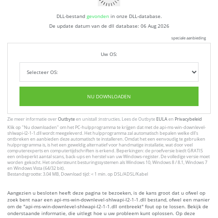
DLL-bestand
gevonden
in onze DLL-database.
De update datum van de dll database:
06 Aug 2026
speciale aanbieding
Uw OS:
NU DOWNLOADEN
Zie meer informatie over
Outbyte
en unistall :instructies. Lees de Outbyte
EULA
en
Privacybeleid
Klik op
"Nu downloaden"
om het PC-hulpprogramma te krijgen dat met de api-ms-win-downlevel-
shlwapi-l2-1-1.dll wordt meegeleverd. Het hulpprogramma zal automatisch bepalen welke dll's
ontbreken en aanbieden deze automatisch te installeren. Omdat het een eenvoudig te gebruiken
hulpprogramma is, is het een geweldig alternatief voor handmatige installatie, wat door veel
computerexperts en computertijdschriften is erkend. Beperkingen: de proefversie biedt GRATIS
een onbeperkt aantal scans, back-ups en herstel van uw Windows-register. De volledige versie moet
worden gekocht. Het ondersteunt besturingssystemen als Windows 10, Windows 8 / 8.1, Windows 7
en Windows Vista (64/32 bit).
Bestandsgrootte: 3.04 MB, Download tijd: < 1 min. op DSL/ADSL/Kabel
Aangezien u besloten heeft deze pagina te bezoeken, is de kans groot dat u ofwel op
zoek bent naar een api-ms-win-downlevel-shlwapi-l2-1-1.dll bestand, ofwel een manier
om de "api-ms-win-downlevel-shlwapi-l2-1-1.dll ontbreekt" fout op te lossen. Bekijk de
onderstaande informatie, die uitlegt hoe u uw probleem kunt oplossen. Op deze