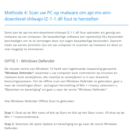
Methode 4: Scan uw PC op malware om api-ms-win-
downlevel-shlwapi-l2-1-1.dll fout te herstellen
Soms kan de api-ms-win-downlevel-shlwapi-l2-1-1.dll fout optreden als gevolg van
malware op uw computer. De kwaadwillige software kan opzettelijk DLL-bestanden
beschadigen om ze te vervangen door zijn eigen kwaadwillige bestanden. Daarom
moet uw eerste prioriteit zijn om uw computer te scannen op malware en deze zo
snel mogelijk te elimineren.
OPTIE 1 - Windows Defender
De nieuwe versie van Windows 10 heeft een ingebouwde toepassing genaamd
"Windows Defender"
, waarmee u uw computer kunt controleren op virussen en
malware kunt verwijderen, die moeilijk te verwijderen is in een draaiend
besturingssysteem. Om de offline scan van Windows Defender te gebruiken, gaat u
naar de instellingen (Start - pictogram Versnelling of Win + I-toets), selecteert u
"Bijwerken en beveiliging" en gaat u naar de sectie "Windows Defender".
Hoe Windows Defender Offline Scan te gebruiken
Stap 1:
Druk op de Win toets of klik op Start en klik op het Gear icoon. Of druk op de
Win + I toetscombinatie.
Stap 2:
Selecteer de optie Update en beveiliging en ga naar de sectie Windows
Defender.