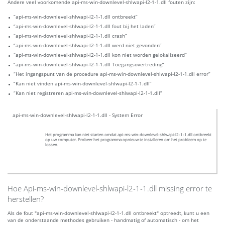
Andere veel voorkomende api-ms-win-downlevel-shlwapi-l2-1-1.dll fouten zijn:
“api-ms-win-downlevel-shlwapi-l2-1-1.dll ontbreekt”
“api-ms-win-downlevel-shlwapi-l2-1-1.dll fout bij het laden”
“api-ms-win-downlevel-shlwapi-l2-1-1.dll crash”
“api-ms-win-downlevel-shlwapi-l2-1-1.dll werd niet gevonden”
“api-ms-win-downlevel-shlwapi-l2-1-1.dll kon niet worden gelokaliseerd”
“api-ms-win-downlevel-shlwapi-l2-1-1.dll Toegangsovertreding”
“Het ingangspunt van de procedure api-ms-win-downlevel-shlwapi-l2-1-1.dll error”
“Kan niet vinden api-ms-win-downlevel-shlwapi-l2-1-1.dll”
“Kan niet registreren api-ms-win-downlevel-shlwapi-l2-1-1.dll”
api-ms-win-downlevel-shlwapi-l2-1-1.dll - System Error
Het programma kan niet starten omdat api-ms-win-downlevel-shlwapi-l2-1-1.dll ontbreekt
op uw computer. Probeer het programma opnieuw te installeren om het probleem op te
lossen.
Hoe Api-ms-win-downlevel-shlwapi-l2-1-1.dll missing error te
herstellen?
Als de fout "api-ms-win-downlevel-shlwapi-l2-1-1.dll ontbreekt" optreedt, kunt u een
van de onderstaande methodes gebruiken - handmatig of automatisch - om het