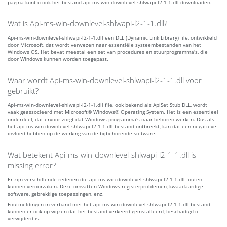
pagina kunt u ook het bestand api-ms-win-downlevel-shlwapi-l2-1-1.dll downloaden.
Wat is Api-ms-win-downlevel-shlwapi-l2-1-1.dll?
Api-ms-win-downlevel-shlwapi-l2-1-1.dll een DLL (Dynamic Link Library) file, ontwikkeld
door Microsoft, dat wordt verwezen naar essentiële systeembestanden van het
Windows OS. Het bevat meestal een set van procedures en stuurprogramma's, die
door Windows kunnen worden toegepast.
Waar wordt Api-ms-win-downlevel-shlwapi-l2-1-1.dll voor
gebruikt?
Api-ms-win-downlevel-shlwapi-l2-1-1.dll file, ook bekend als ApiSet Stub DLL, wordt
vaak geassocieerd met Microsoft® Windows® Operating System. Het is een essentieel
onderdeel, dat ervoor zorgt dat Windows-programma's naar behoren werken. Dus als
het api-ms-win-downlevel-shlwapi-l2-1-1.dll bestand ontbreekt, kan dat een negatieve
invloed hebben op de werking van de bijbehorende software.
Wat betekent Api-ms-win-downlevel-shlwapi-l2-1-1.dll is
missing error?
Er zijn verschillende redenen die api-ms-win-downlevel-shlwapi-l2-1-1.dll fouten
kunnen veroorzaken. Deze omvatten Windows-registerproblemen, kwaadaardige
software, gebrekkige toepassingen, enz.
Foutmeldingen in verband met het api-ms-win-downlevel-shlwapi-l2-1-1.dll bestand
kunnen er ook op wijzen dat het bestand verkeerd geïnstalleerd, beschadigd of
verwijderd is.