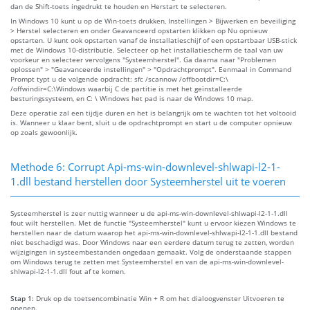
dan de Shift-toets ingedrukt te houden en Herstart te selecteren.
In Windows 10 kunt u op de Win-toets drukken, Instellingen > Bijwerken en beveiliging
> Herstel selecteren en onder Geavanceerd opstarten klikken op Nu opnieuw
opstarten. U kunt ook opstarten vanaf de installatieschijf of een opstartbaar USB-stick
met de Windows 10-distributie. Selecteer op het installatiescherm de taal van uw
voorkeur en selecteer vervolgens "Systeemherstel". Ga daarna naar "Problemen
oplossen" > "Geavanceerde instellingen" > "Opdrachtprompt". Eenmaal in Command
Prompt typt u de volgende opdracht: sfc /scannow /offbootdir=C:\
/offwindir=C:\Windows waarbij C de partitie is met het geïnstalleerde
besturingssysteem, en C: \ Windows het pad is naar de Windows 10 map.
Deze operatie zal een tijdje duren en het is belangrijk om te wachten tot het voltooid
is. Wanneer u klaar bent, sluit u de opdrachtprompt en start u de computer opnieuw
op zoals gewoonlijk.
Methode 6: Corrupt Api-ms-win-downlevel-shlwapi-l2-1-
1.dll bestand herstellen door Systeemherstel uit te voeren
Systeemherstel is zeer nuttig wanneer u de api-ms-win-downlevel-shlwapi-l2-1-1.dll
fout wilt herstellen. Met de functie "Systeemherstel" kunt u ervoor kiezen Windows te
herstellen naar de datum waarop het api-ms-win-downlevel-shlwapi-l2-1-1.dll bestand
niet beschadigd was. Door Windows naar een eerdere datum terug te zetten, worden
wijzigingen in systeembestanden ongedaan gemaakt. Volg de onderstaande stappen
om Windows terug te zetten met Systeemherstel en van de api-ms-win-downlevel-
shlwapi-l2-1-1.dll fout af te komen.
Stap 1:
Druk op de toetsencombinatie Win + R om het dialoogvenster Uitvoeren te
openen.