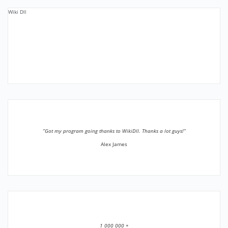
Wiki Dll
”Got my program going thanks to WikiDll. Thanks a lot guys!”
Alex James
1 000 000 +