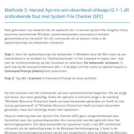
Methode 5: Herstel Api-ms-win-downlevel-shlwapi-l2-1-1.dll
ontbrekende fout met System File Checker (SFC)
Veel gebruikers zijn bekend met de opdracht sfc / scannow system file integrity check,
waarmee beschermde Windows systeembestanden automatisch worden
gecontroleerd en hersteld. Om dit commando uit te voeren, moet u de
opdrachtprompt als beheerder uitvoeren.
Stap 1:
Start de opdrachtprompt als beheerder in Windows door de Win toets op uw
toetsenbord in te drukken en "Opdrachtprompt" in het zoekveld te typen, dan - klik
met de rechtermuisknop op het resultaat en selecteer
Als beheerder uitvoeren
. U
kunt ook op de toetsencombinatie Win + X drukken om het menu te openen waarin u
Command Prompt (Admin)
kunt selecteren.
Stap 2:
Typ
sfc / scannow
in Command Prompt en druk op Enter.
Na het invoeren van het commando, zal een systeemcontrole beginnen. Dit zal enige
tijd duren, dus wees geduldig. Zodra de operatie is voltooid, krijgt u de melding
"Windows Resource Protection heeft corrupte bestanden gevonden en heeft ze met
succes gerepareerd" of "Windows Resource Protection heeft corrupte bestanden
gevonden, maar kon sommige ervan niet repareren".
Houd er rekening mee dat System File Checker (SFC) geen integriteitsfouten kan
herstellen voor die systeembestanden die momenteel worden gebruikt door het
besturingssysteem. Om deze bestanden te repareren moet u het SFC commando
uitvoeren via de opdrachtprompt in de Windows herstelomgeving. U kunt in de
Windows herstelomgeving komen vanuit het inlogscherm, door te klikken op Afsluiten,