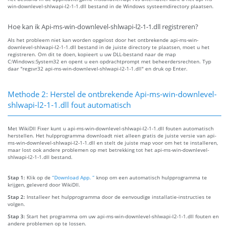
win-downlevel-shlwapi-l2-1-1.dll bestand in de Windows systeemdirectory plaatsen.
Hoe kan ik Api-ms-win-downlevel-shlwapi-l2-1-1.dll registreren?
Als het probleem niet kan worden opgelost door het ontbrekende api-ms-win-
downlevel-shlwapi-l2-1-1.dll bestand in de juiste directory te plaatsen, moet u het
registreren. Om dit te doen, kopieert u uw DLL-bestand naar de map
C:Windows:System32 en opent u een opdrachtprompt met beheerdersrechten. Typ
daar "regsvr32 api-ms-win-downlevel-shlwapi-l2-1-1.dll" en druk op Enter.
Methode 2: Herstel de ontbrekende Api-ms-win-downlevel-
shlwapi-l2-1-1.dll fout automatisch
Met WikiDll Fixer kunt u api-ms-win-downlevel-shlwapi-l2-1-1.dll fouten automatisch
herstellen. Het hulpprogramma downloadt niet alleen gratis de juiste versie van api-
ms-win-downlevel-shlwapi-l2-1-1.dll en stelt de juiste map voor om het te installeren,
maar lost ook andere problemen op met betrekking tot het api-ms-win-downlevel-
shlwapi-l2-1-1.dll bestand.
Stap 1:
Klik op de
“Download App. ”
knop om een automatisch hulpprogramma te
krijgen, geleverd door WikiDll.
Stap 2:
Installeer het hulpprogramma door de eenvoudige installatie-instructies te
volgen.
Stap 3:
Start het programma om uw api-ms-win-downlevel-shlwapi-l2-1-1.dll fouten en
andere problemen op te lossen.