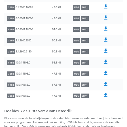
43.0 KB
6.1.7600.16385
32bit
MD5
SHA1
43.0 KB
6.0.6001.18000
32bit
MD5
SHA1
54.0 KB
6.0.6001.18000
64bit
MD5
SHA1
50.5 KB
5.1.2600.5512
32bit
MD5
SHA1
50.5 KB
5.1.2600.2180
32bit
MD5
SHA1
56.5 KB
10.0.14393.0
64bit
MD5
SHA1
47.5 KB
10.0.14393.0
32bit
MD5
SHA1
57.5 KB
10.0.10586.0
64bit
MD5
SHA1
47.5 KB
10.0.10586.0
32bit
MD5
SHA1
Hoe kies ik de juiste versie van Dssec.dll?
Kijk eerst naar de beschrijvingen in de tabel hierboven en selecteer het juiste bestand
voor uw programma. Let erop of het een 64-, of 32-bit bestand is, evenals de taal die
het gebruikt. Voor 64-bit programma's, gebruik 64-bit bestanden als ze hierboven