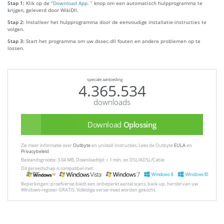
Stap 1:
Klik op de
“Download App. ”
knop om een automatisch hulpprogramma te
krijgen, geleverd door WikiDll.
Stap 2:
Installeer het hulpprogramma door de eenvoudige installatie-instructies te
volgen.
Stap 3:
Start het programma om uw dssec.dll fouten en andere problemen op te
lossen.
speciale aanbieding
4.365.534
downloads
Download
Oplossing
Zie meer informatie over
Outbyte
en unistall :instructies. Lees de Outbyte
EULA
en
Privacybeleid
Bestandsgrootte: 3.04 MB, Downloadtijd: < 1 min. on DSL/ADSL/Cable
Dit gereedschap is compatibel met:
Beperkingen: proefversie biedt een onbeperkt aantal scans, back-up, herstel van uw
Windows-register GRATIS. Volledige versie moet worden gekocht.