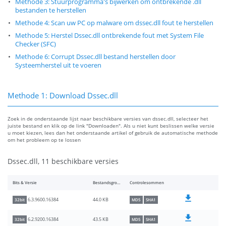
Methode 3: Stuurprogramma's bijwerken om ontbrekende .dll
bestanden te herstellen
Methode 4: Scan uw PC op malware om dssec.dll fout te herstellen
Methode 5: Herstel Dssec.dll ontbrekende fout met System File
Checker (SFC)
Methode 6: Corrupt Dssec.dll bestand herstellen door
Systeemherstel uit te voeren
Methode 1: Download Dssec.dll
Zoek in de onderstaande lijst naar beschikbare versies van dssec.dll, selecteer het
juiste bestand en klik op de link "Downloaden". Als u niet kunt beslissen welke versie
u moet kiezen, lees dan het onderstaande artikel of gebruik de automatische methode
om het probleem op te lossen
Dssec.dll, 11 beschikbare versies
Bits & Versie
Bestandsgrootte
Controlesommen
44.0 KB
6.3.9600.16384
32bit
MD5
SHA1
43.5 KB
6.2.9200.16384
32bit
MD5
SHA1