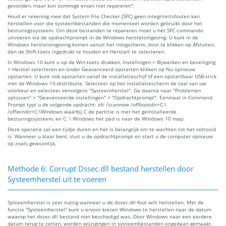
gevonden, maar kon sommige ervan niet repareren".
Houd er rekening mee dat System File Checker (SFC) geen integriteitsfouten kan
herstellen voor die systeembestanden die momenteel worden gebruikt door het
besturingssysteem. Om deze bestanden te repareren moet u het SFC commando
uitvoeren via de opdrachtprompt in de Windows herstelomgeving. U kunt in de
Windows herstelomgeving komen vanuit het inlogscherm, door te klikken op Afsluiten,
dan de Shift-toets ingedrukt te houden en Herstart te selecteren.
In Windows 10 kunt u op de Win-toets drukken, Instellingen > Bijwerken en beveiliging
> Herstel selecteren en onder Geavanceerd opstarten klikken op Nu opnieuw
opstarten. U kunt ook opstarten vanaf de installatieschijf of een opstartbaar USB-stick
met de Windows 10-distributie. Selecteer op het installatiescherm de taal van uw
voorkeur en selecteer vervolgens "Systeemherstel". Ga daarna naar "Problemen
oplossen" > "Geavanceerde instellingen" > "Opdrachtprompt". Eenmaal in Command
Prompt typt u de volgende opdracht: sfc /scannow /offbootdir=C:\
/offwindir=C:\Windows waarbij C de partitie is met het geïnstalleerde
besturingssysteem, en C: \ Windows het pad is naar de Windows 10 map.
Deze operatie zal een tijdje duren en het is belangrijk om te wachten tot het voltooid
is. Wanneer u klaar bent, sluit u de opdrachtprompt en start u de computer opnieuw
op zoals gewoonlijk.
Methode 6: Corrupt Dssec.dll bestand herstellen door
Systeemherstel uit te voeren
Systeemherstel is zeer nuttig wanneer u de dssec.dll fout wilt herstellen. Met de
functie "Systeemherstel" kunt u ervoor kiezen Windows te herstellen naar de datum
waarop het dssec.dll bestand niet beschadigd was. Door Windows naar een eerdere
datum terug te zetten, worden wijzigingen in systeembestanden ongedaan gemaakt.