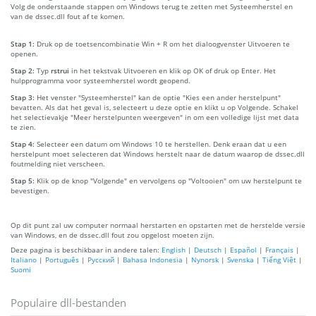
Volg de onderstaande stappen om Windows terug te zetten met Systeemherstel en
van de dssec.dll fout af te komen.
Stap 1:
Druk op de toetsencombinatie Win + R om het dialoogvenster Uitvoeren te
openen.
Stap 2:
Typ
rstrui
in het tekstvak Uitvoeren en klik op OK of druk op Enter. Het
hulpprogramma voor systeemherstel wordt geopend.
Stap 3:
Het venster "Systeemherstel" kan de optie "Kies een ander herstelpunt"
bevatten. Als dat het geval is, selecteert u deze optie en klikt u op Volgende. Schakel
het selectievakje "Meer herstelpunten weergeven" in om een volledige lijst met data
te zien.
Stap 4:
Selecteer een datum om Windows 10 te herstellen. Denk eraan dat u een
herstelpunt moet selecteren dat Windows herstelt naar de datum waarop de dssec.dll
foutmelding niet verscheen.
Stap 5:
Klik op de knop "Volgende" en vervolgens op "Voltooien" om uw herstelpunt te
bevestigen.
Op dit punt zal uw computer normaal herstarten en opstarten met de herstelde versie
van Windows, en de dssec.dll fout zou opgelost moeten zijn.
Deze pagina is beschikbaar in andere talen:
English
|
Deutsch
|
Español
|
Français
|
Italiano
|
Português
|
Русский
|
Bahasa Indonesia
|
Nynorsk
|
Svenska
|
Tiếng Việt
|
Suomi
Populaire dll-bestanden