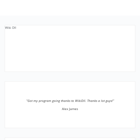
Wiki Dll
”Got my program going thanks to WikiDll. Thanks a lot guys!”
Alex James