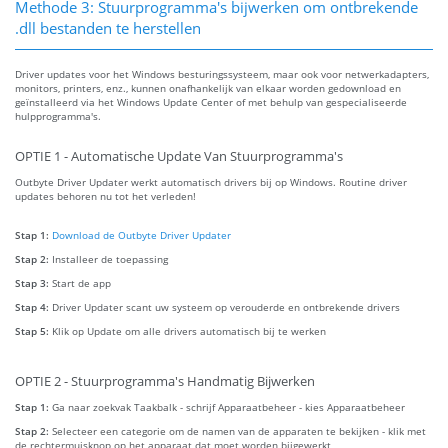
Methode 3: Stuurprogramma's bijwerken om ontbrekende
.dll bestanden te herstellen
Driver updates voor het Windows besturingssysteem, maar ook voor netwerkadapters,
monitors, printers, enz., kunnen onafhankelijk van elkaar worden gedownload en
geïnstalleerd via het Windows Update Center of met behulp van gespecialiseerde
hulpprogramma's.
OPTIE 1 - Automatische Update Van Stuurprogramma's
Outbyte Driver Updater werkt automatisch drivers bij op Windows. Routine driver
updates behoren nu tot het verleden!
Stap 1:
Download de Outbyte Driver Updater
Stap 2:
Installeer de toepassing
Stap 3:
Start de app
Stap 4:
Driver Updater scant uw systeem op verouderde en ontbrekende drivers
Stap 5:
Klik op Update om alle drivers automatisch bij te werken
OPTIE 2 - Stuurprogramma's Handmatig Bijwerken
Stap 1:
Ga naar zoekvak Taakbalk - schrijf Apparaatbeheer - kies Apparaatbeheer
Stap 2:
Selecteer een categorie om de namen van de apparaten te bekijken - klik met
de rechtermuisknop op het apparaat dat moet worden bijgewerkt