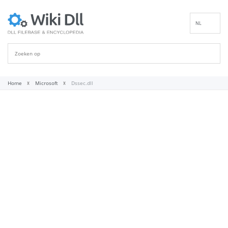
NL
EN
DE
ES
FR
Home
Microsoft
Dssec.dll
IT
PT
RU
ID
NN
SV
VI
FI