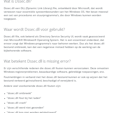
Wat is Dssec.dll?
Dssec.dll een DLL (Dynamic Link Library) file, ontwikkeld door Microsoft, dat wordt
verwezen naar essentiële systeembestanden van het Windows OS. Het bevat meestal
een set van procedures en stuurprogramma's, die door Windows kunnen worden
toegepast.
Waar wordt Dssec.dll voor gebruikt?
Dssec.dll file, ook bekend als Directory Service Security UI, wordt vaak geassocieerd
met Microsoft® Windows® Operating System. Het is een essentieel onderdeel, dat
ervoor zorgt dat Windows-programma's naar behoren werken. Dus als het dssec.dll
bestand ontbreekt, kan dat een negatieve invloed hebben op de werking van de
bijbehorende software.
Wat betekent Dssec.dll is missing error?
Er zijn verschillende redenen die dssec.dll fouten kunnen veroorzaken. Deze omvatten
Windows-registerproblemen, kwaadaardige software, gebrekkige toepassingen, enz.
Foutmeldingen in verband met het dssec.dll bestand kunnen er ook op wijzen dat het
bestand verkeerd geïnstalleerd, beschadigd of verwijderd is.
Andere veel voorkomende dssec.dll fouten zijn:
“dssec.dll ontbreekt”
“dssec.dll fout bij het laden”
“dssec.dll crash”
“dssec.dll werd niet gevonden”
“dssec.dll kon niet worden gelokaliseerd”