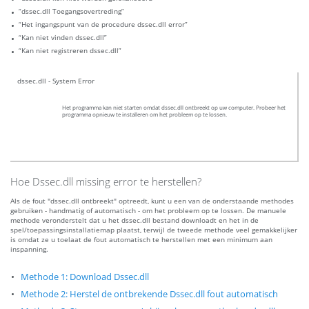
“dssec.dll Toegangsovertreding”
“Het ingangspunt van de procedure dssec.dll error”
“Kan niet vinden dssec.dll”
“Kan niet registreren dssec.dll”
dssec.dll - System Error
Het programma kan niet starten omdat dssec.dll ontbreekt op uw computer. Probeer het
programma opnieuw te installeren om het probleem op te lossen.
Hoe Dssec.dll missing error te herstellen?
Als de fout "dssec.dll ontbreekt" optreedt, kunt u een van de onderstaande methodes
gebruiken - handmatig of automatisch - om het probleem op te lossen. De manuele
methode veronderstelt dat u het dssec.dll bestand downloadt en het in de
spel/toepassingsinstallatiemap plaatst, terwijl de tweede methode veel gemakkelijker
is omdat ze u toelaat de fout automatisch te herstellen met een minimum aan
inspanning.
Methode 1: Download Dssec.dll
Methode 2: Herstel de ontbrekende Dssec.dll fout automatisch