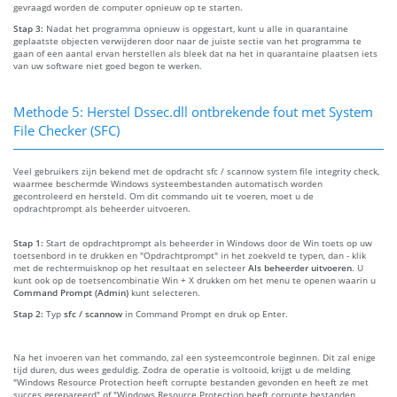
gevraagd worden de computer opnieuw op te starten.
Stap 3:
Nadat het programma opnieuw is opgestart, kunt u alle in quarantaine
geplaatste objecten verwijderen door naar de juiste sectie van het programma te
gaan of een aantal ervan herstellen als bleek dat na het in quarantaine plaatsen iets
van uw software niet goed begon te werken.
Methode 5: Herstel Dssec.dll ontbrekende fout met System
File Checker (SFC)
Veel gebruikers zijn bekend met de opdracht sfc / scannow system file integrity check,
waarmee beschermde Windows systeembestanden automatisch worden
gecontroleerd en hersteld. Om dit commando uit te voeren, moet u de
opdrachtprompt als beheerder uitvoeren.
Stap 1:
Start de opdrachtprompt als beheerder in Windows door de Win toets op uw
toetsenbord in te drukken en "Opdrachtprompt" in het zoekveld te typen, dan - klik
met de rechtermuisknop op het resultaat en selecteer
Als beheerder uitvoeren
. U
kunt ook op de toetsencombinatie Win + X drukken om het menu te openen waarin u
Command Prompt (Admin)
kunt selecteren.
Stap 2:
Typ
sfc / scannow
in Command Prompt en druk op Enter.
Na het invoeren van het commando, zal een systeemcontrole beginnen. Dit zal enige
tijd duren, dus wees geduldig. Zodra de operatie is voltooid, krijgt u de melding
"Windows Resource Protection heeft corrupte bestanden gevonden en heeft ze met
succes gerepareerd" of "Windows Resource Protection heeft corrupte bestanden