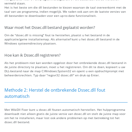
vermeld staan.
Het is het beste om die dll bestanden te kiezen waarvan de taal overeenkomt met de
taal van uw programma, indien mogelijk. We raden ook aan om de laatste versies van
dll bestanden te downloaden voor een up-to-date functionaliteit.
Waar moet het Dssec.dll bestand geplaatst worden?
Om de "dssec.dll is missing" fout te herstellen, plaatst u het bestand in de
applicatie/game installatiemap. Als alternatief kunt u het dssec.dll bestand in de
Windows systeemdirectory plaatsen.
Hoe kan ik Dssec.dll registreren?
Als het probleem niet kan worden opgelost door het ontbrekende dssec.dll bestand in
de juiste directory te plaatsen, moet u het registreren. Om dit te doen, kopieert u uw
DLL-bestand naar de map C:Windows:System32 en opent u een opdrachtprompt met
beheerdersrechten. Typ daar "regsvr32 dssec.dll" en druk op Enter.
Methode 2: Herstel de ontbrekende Dssec.dll fout
automatisch
Met WikiDll Fixer kunt u dssec.dll fouten automatisch herstellen. Het hulpprogramma
downloadt niet alleen gratis de juiste versie van dssec.dll en stelt de juiste map voor
om het te installeren, maar lost ook andere problemen op met betrekking tot het
dssec.dll bestand.