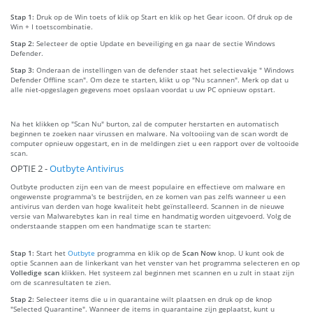
Stap 1:
Druk op de Win toets of klik op Start en klik op het Gear icoon. Of druk op de
Win + I toetscombinatie.
Stap 2:
Selecteer de optie Update en beveiliging en ga naar de sectie Windows
Defender.
Stap 3:
Onderaan de instellingen van de defender staat het selectievakje " Windows
Defender Offline scan". Om deze te starten, klikt u op "Nu scannen". Merk op dat u
alle niet-opgeslagen gegevens moet opslaan voordat u uw PC opnieuw opstart.
Na het klikken op "Scan Nu" burton, zal de computer herstarten en automatisch
beginnen te zoeken naar virussen en malware. Na voltooiing van de scan wordt de
computer opnieuw opgestart, en in de meldingen ziet u een rapport over de voltooide
scan.
OPTIE 2 -
Outbyte Antivirus
Outbyte producten zijn een van de meest populaire en effectieve om malware en
ongewenste programma's te bestrijden, en ze komen van pas zelfs wanneer u een
antivirus van derden van hoge kwaliteit hebt geïnstalleerd. Scannen in de nieuwe
versie van Malwarebytes kan in real time en handmatig worden uitgevoerd. Volg de
onderstaande stappen om een handmatige scan te starten:
Stap 1:
Start het
Outbyte
programma en klik op de
Scan Now
knop. U kunt ook de
optie Scannen aan de linkerkant van het venster van het programma selecteren en op
Volledige scan
klikken. Het systeem zal beginnen met scannen en u zult in staat zijn
om de scanresultaten te zien.
Stap 2:
Selecteer items die u in quarantaine wilt plaatsen en druk op de knop
"Selected Quarantine". Wanneer de items in quarantaine zijn geplaatst, kunt u