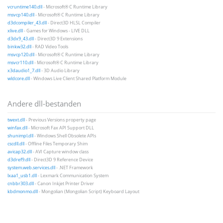
vcruntime140.dll
- Microsoft® C Runtime Library
msvcp140.dll
- Microsoft® C Runtime Library
d3dcompiler_43.dll
- Direct3D HLSL Compiler
xlive.dll
- Games for Windows - LIVE DLL
d3dx9_43.dll
- Direct3D 9 Extensions
binkw32.dll
- RAD Video Tools
msvcp120.dll
- Microsoft® C Runtime Library
msvcr110.dll
- Microsoft® C Runtime Library
x3daudio1_7.dll
- 3D Audio Library
wldcore.dll
- Windows Live Client Shared Platform Module
Andere dll-bestanden
twext.dll
- Previous Versions property page
winfax.dll
- Microsoft Fax API Support DLL
shunimpl.dll
- Windows Shell Obsolete APIs
cscdll.dll
- Offline Files Temporary Shim
avicap32.dll
- AVI Capture window class
d3dref9.dll
- Direct3D 9 Reference Device
system.web.services.dll
- .NET Framework
lxaa1_usb1.dll
- Lexmark Communication System
cnbbr303.dll
- Canon Inkjet Printer Driver
kbdmonmo.dll
- Mongolian (Mongolian Script) Keyboard Layout