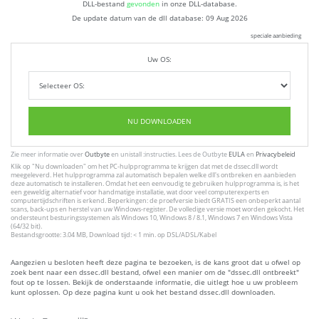
DLL-bestand
gevonden
in onze DLL-database.
De update datum van de dll database:
09 Aug 2026
speciale aanbieding
Uw OS:
NU DOWNLOADEN
Zie meer informatie over
Outbyte
en unistall :instructies. Lees de Outbyte
EULA
en
Privacybeleid
Klik op
"Nu downloaden"
om het PC-hulpprogramma te krijgen dat met de dssec.dll wordt
meegeleverd. Het hulpprogramma zal automatisch bepalen welke dll's ontbreken en aanbieden
deze automatisch te installeren. Omdat het een eenvoudig te gebruiken hulpprogramma is, is het
een geweldig alternatief voor handmatige installatie, wat door veel computerexperts en
computertijdschriften is erkend. Beperkingen: de proefversie biedt GRATIS een onbeperkt aantal
scans, back-ups en herstel van uw Windows-register. De volledige versie moet worden gekocht. Het
ondersteunt besturingssystemen als Windows 10, Windows 8 / 8.1, Windows 7 en Windows Vista
(64/32 bit).
Bestandsgrootte: 3.04 MB, Download tijd: < 1 min. op DSL/ADSL/Kabel
Aangezien u besloten heeft deze pagina te bezoeken, is de kans groot dat u ofwel op
zoek bent naar een dssec.dll bestand, ofwel een manier om de "dssec.dll ontbreekt"
fout op te lossen. Bekijk de onderstaande informatie, die uitlegt hoe u uw probleem
kunt oplossen. Op deze pagina kunt u ook het bestand dssec.dll downloaden.