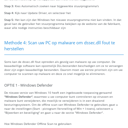
Stap 3:
Kies Automatisch zoeken naar bijgewerkte stuurprogramma's
Stap 4:
Kijk naar Update Driver, en selecteer het
Stap 5:
Het kan zijn dat Windows het nieuwe stuurprogramma niet kan vinden. In dat
geval kan de gebruiker het stuurprogramma bekijken op de website van de fabrikant,
waar alle nodige instructies beschikbaar zijn
Methode 4: Scan uw PC op malware om dssec.dll fout te
herstellen
Soms kan de dssec.dll fout optreden als gevolg van malware op uw computer. De
kwaadwillige software kan opzettelijk DLL-bestanden beschadigen om ze te vervangen
door zijn eigen kwaadwillige bestanden. Daarom moet uw eerste prioriteit zijn om uw
computer te scannen op malware en deze zo snel mogelijk te elimineren.
OPTIE 1 - Windows Defender
De nieuwe versie van Windows 10 heeft een ingebouwde toepassing genaamd
"Windows Defender"
, waarmee u uw computer kunt controleren op virussen en
malware kunt verwijderen, die moeilijk te verwijderen is in een draaiend
besturingssysteem. Om de offline scan van Windows Defender te gebruiken, gaat u
naar de instellingen (Start - pictogram Versnelling of Win + I-toets), selecteert u
"Bijwerken en beveiliging" en gaat u naar de sectie "Windows Defender".
Hoe Windows Defender Offline Scan te gebruiken