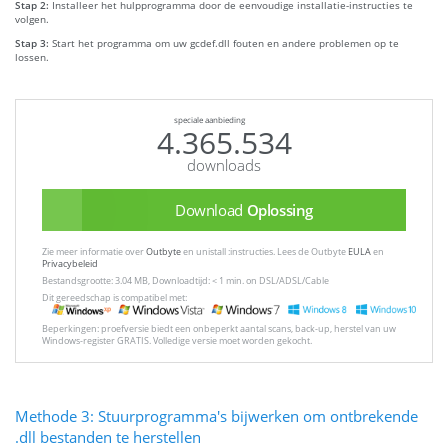
Stap 2:
Installeer het hulpprogramma door de eenvoudige installatie-instructies te
volgen.
Stap 3:
Start het programma om uw gcdef.dll fouten en andere problemen op te
lossen.
speciale aanbieding
4.365.534
downloads
Download
Oplossing
Zie meer informatie over
Outbyte
en unistall :instructies. Lees de Outbyte
EULA
en
Privacybeleid
Bestandsgrootte: 3.04 MB, Downloadtijd: < 1 min. on DSL/ADSL/Cable
Dit gereedschap is compatibel met:
Beperkingen: proefversie biedt een onbeperkt aantal scans, back-up, herstel van uw
Windows-register GRATIS. Volledige versie moet worden gekocht.
Methode 3: Stuurprogramma's bijwerken om ontbrekende
.dll bestanden te herstellen