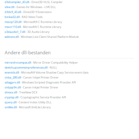
d3dcompiler_43.dll
- Direct3D HLSL Compiler
xlive.dll
- Games for Windows - LIVE DLL
d3dx9_43.dll
- Direct3D 9 Extensions
binkw32.dll
- RAD Video Tools
msvcp120.dll
- Microsoft® C Runtime Library
msvcr110.dll
- Microsoft® C Runtime Library
x3daudio1_7.dll
- 3D Audio Library
wldcore.dll
- Windows Live Client Shared Platform Module
Andere dll-bestanden
mirrordrvcompat.dll
- Mirror Driver Compatibility Helper
sketchupcommonpreferences.dll
- NULL
eventcls.dll
- Microsoft® Volume Shadow Copy Service event class
cnbp_280.dll
- Canon Inkjet Printer Driver
sdiagprv.dll
- Windows Scripted Diagnostic Provider API
cnbjop9n.dll
- Canon Inkjet Printer Driver
dmocx.dll
- TreeView OCX
cryptsp.dll
- Cryptographic Service Provider API
query.dll
- Content Index Utility DLL
xmllite.dll
- Microsoft XmlLite Library