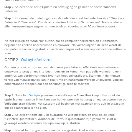
Stap 2:
Selecteer de optie Update en beveiliging en ga naar de sectie Windows
Defender.
Stap 3:
Onderaan de instellingen van de defender staat het selectievakje " Windows
Defender Offline scan". Om deze te starten, klikt u op "Nu scannen". Merk op dat u
alle niet-opgeslagen gegevens moet opslaan voordat u uw PC opnieuw opstart.
Na het klikken op "Scan Nu" burton, zal de computer herstarten en automatisch
beginnen te zoeken naar virussen en malware. Na voltooiing van de scan wordt de
computer opnieuw opgestart, en in de meldingen ziet u een rapport over de voltooide
scan.
OPTIE 2 -
Outbyte Antivirus
Outbyte producten zijn een van de meest populaire en effectieve om malware en
ongewenste programma's te bestrijden, en ze komen van pas zelfs wanneer u een
antivirus van derden van hoge kwaliteit hebt geïnstalleerd. Scannen in de nieuwe
versie van Malwarebytes kan in real time en handmatig worden uitgevoerd. Volg de
onderstaande stappen om een handmatige scan te starten:
Stap 1:
Start het
Outbyte
programma en klik op de
Scan Now
knop. U kunt ook de
optie Scannen aan de linkerkant van het venster van het programma selecteren en op
Volledige scan
klikken. Het systeem zal beginnen met scannen en u zult in staat zijn
om de scanresultaten te zien.
Stap 2:
Selecteer items die u in quarantaine wilt plaatsen en druk op de knop
"Selected Quarantine". Wanneer de items in quarantaine zijn geplaatst, kunt u
gevraagd worden de computer opnieuw op te starten.
Stap 3:
Nadat het programma opnieuw is opgestart, kunt u alle in quarantaine