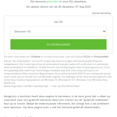
DLL-bestand
gevonden
in onze DLL-database.
De update datum van de dll database:
07 Aug 2026
speciale aanbieding
Uw OS:
NU DOWNLOADEN
Zie meer informatie over
Outbyte
en unistall :instructies. Lees de Outbyte
EULA
en
Privacybeleid
Klik op
"Nu downloaden"
om het PC-hulpprogramma te krijgen dat met de gcdef.dll wordt
meegeleverd. Het hulpprogramma zal automatisch bepalen welke dll's ontbreken en aanbieden
deze automatisch te installeren. Omdat het een eenvoudig te gebruiken hulpprogramma is, is het
een geweldig alternatief voor handmatige installatie, wat door veel computerexperts en
computertijdschriften is erkend. Beperkingen: de proefversie biedt GRATIS een onbeperkt aantal
scans, back-ups en herstel van uw Windows-register. De volledige versie moet worden gekocht. Het
ondersteunt besturingssystemen als Windows 10, Windows 8 / 8.1, Windows 7 en Windows Vista
(64/32 bit).
Bestandsgrootte: 3.04 MB, Download tijd: < 1 min. op DSL/ADSL/Kabel
Aangezien u besloten heeft deze pagina te bezoeken, is de kans groot dat u ofwel op
zoek bent naar een gcdef.dll bestand, ofwel een manier om de "gcdef.dll ontbreekt"
fout op te lossen. Bekijk de onderstaande informatie, die uitlegt hoe u uw probleem
kunt oplossen. Op deze pagina kunt u ook het bestand gcdef.dll downloaden.