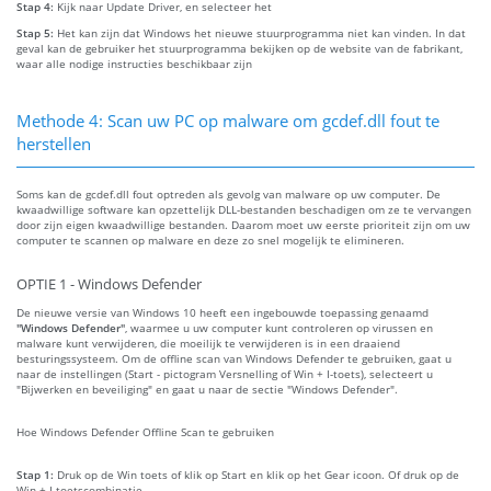
Stap 4:
Kijk naar Update Driver, en selecteer het
Stap 5:
Het kan zijn dat Windows het nieuwe stuurprogramma niet kan vinden. In dat
geval kan de gebruiker het stuurprogramma bekijken op de website van de fabrikant,
waar alle nodige instructies beschikbaar zijn
Methode 4: Scan uw PC op malware om gcdef.dll fout te
herstellen
Soms kan de gcdef.dll fout optreden als gevolg van malware op uw computer. De
kwaadwillige software kan opzettelijk DLL-bestanden beschadigen om ze te vervangen
door zijn eigen kwaadwillige bestanden. Daarom moet uw eerste prioriteit zijn om uw
computer te scannen op malware en deze zo snel mogelijk te elimineren.
OPTIE 1 - Windows Defender
De nieuwe versie van Windows 10 heeft een ingebouwde toepassing genaamd
"Windows Defender"
, waarmee u uw computer kunt controleren op virussen en
malware kunt verwijderen, die moeilijk te verwijderen is in een draaiend
besturingssysteem. Om de offline scan van Windows Defender te gebruiken, gaat u
naar de instellingen (Start - pictogram Versnelling of Win + I-toets), selecteert u
"Bijwerken en beveiliging" en gaat u naar de sectie "Windows Defender".
Hoe Windows Defender Offline Scan te gebruiken
Stap 1:
Druk op de Win toets of klik op Start en klik op het Gear icoon. Of druk op de
Win + I toetscombinatie.