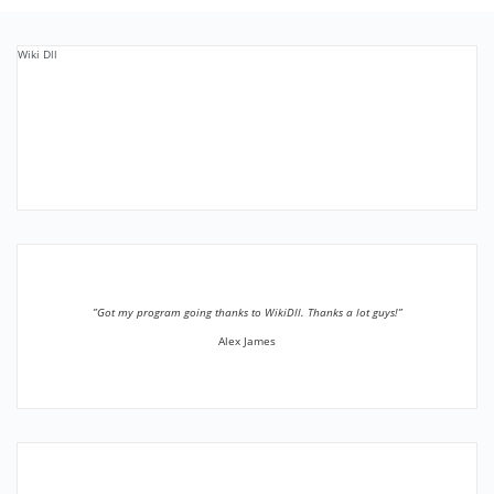
Wiki Dll
”Got my program going thanks to WikiDll. Thanks a lot guys!”
Alex James