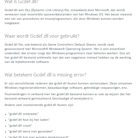
Wat is Gcdef.dll?
Gcdef.dll een DLL (Dynamic Link Library) file, ontwikkeld door Microsoft, dat wordt
verwezen naar essentiële systeembestanden van het Windows OS. Het bevat meestal
een set van procedures en stuurprogramma's, die door Windows kunnen worden
toegepast.
Waar wordt Gcdef.dll voor gebruikt?
Gcdef.dll file, ook bekend als Game Controllers Default Sheets, wordt vaak
geassocieerd met Microsoft® Windows® Operating System. Het is een essentieel
onderdeel, dat ervoor zorgt dat Windows-programma's naar behoren werken. Dus als
het gcdef.dll bestand ontbreekt, kan dat een negatieve invloed hebben op de werking
van de bijbehorende software.
Wat betekent Gcdef.dll is missing error?
Er zijn verschillende redenen die gcdef.dll fouten kunnen veroorzaken. Deze omvatten
Windows-registerproblemen, kwaadaardige software, gebrekkige toepassingen, enz.
Foutmeldingen in verband met het gcdef.dll bestand kunnen er ook op wijzen dat het
bestand verkeerd geïnstalleerd, beschadigd of verwijderd is.
Andere veel voorkomende gcdef.dll fouten zijn:
“gcdef.dll ontbreekt”
“gcdef.dll fout bij het laden”
“gcdef.dll crash”
“gcdef.dll werd niet gevonden”
“gcdef.dll kon niet worden gelokaliseerd”