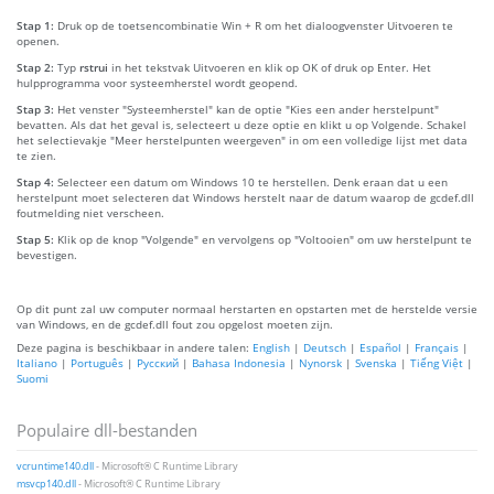
Stap 1:
Druk op de toetsencombinatie Win + R om het dialoogvenster Uitvoeren te
openen.
Stap 2:
Typ
rstrui
in het tekstvak Uitvoeren en klik op OK of druk op Enter. Het
hulpprogramma voor systeemherstel wordt geopend.
Stap 3:
Het venster "Systeemherstel" kan de optie "Kies een ander herstelpunt"
bevatten. Als dat het geval is, selecteert u deze optie en klikt u op Volgende. Schakel
het selectievakje "Meer herstelpunten weergeven" in om een volledige lijst met data
te zien.
Stap 4:
Selecteer een datum om Windows 10 te herstellen. Denk eraan dat u een
herstelpunt moet selecteren dat Windows herstelt naar de datum waarop de gcdef.dll
foutmelding niet verscheen.
Stap 5:
Klik op de knop "Volgende" en vervolgens op "Voltooien" om uw herstelpunt te
bevestigen.
Op dit punt zal uw computer normaal herstarten en opstarten met de herstelde versie
van Windows, en de gcdef.dll fout zou opgelost moeten zijn.
Deze pagina is beschikbaar in andere talen:
English
|
Deutsch
|
Español
|
Français
|
Italiano
|
Português
|
Русский
|
Bahasa Indonesia
|
Nynorsk
|
Svenska
|
Tiếng Việt
|
Suomi
Populaire dll-bestanden
vcruntime140.dll
- Microsoft® C Runtime Library
msvcp140.dll
- Microsoft® C Runtime Library