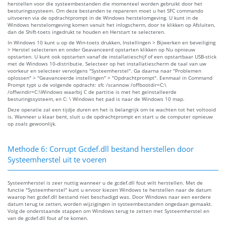
herstellen voor die systeembestanden die momenteel worden gebruikt door het
besturingssysteem. Om deze bestanden te repareren moet u het SFC commando
uitvoeren via de opdrachtprompt in de Windows herstelomgeving. U kunt in de
Windows herstelomgeving komen vanuit het inlogscherm, door te klikken op Afsluiten,
dan de Shift-toets ingedrukt te houden en Herstart te selecteren.
In Windows 10 kunt u op de Win-toets drukken, Instellingen > Bijwerken en beveiliging
> Herstel selecteren en onder Geavanceerd opstarten klikken op Nu opnieuw
opstarten. U kunt ook opstarten vanaf de installatieschijf of een opstartbaar USB-stick
met de Windows 10-distributie. Selecteer op het installatiescherm de taal van uw
voorkeur en selecteer vervolgens "Systeemherstel". Ga daarna naar "Problemen
oplossen" > "Geavanceerde instellingen" > "Opdrachtprompt". Eenmaal in Command
Prompt typt u de volgende opdracht: sfc /scannow /offbootdir=C:\
/offwindir=C:\Windows waarbij C de partitie is met het geïnstalleerde
besturingssysteem, en C: \ Windows het pad is naar de Windows 10 map.
Deze operatie zal een tijdje duren en het is belangrijk om te wachten tot het voltooid
is. Wanneer u klaar bent, sluit u de opdrachtprompt en start u de computer opnieuw
op zoals gewoonlijk.
Methode 6: Corrupt Gcdef.dll bestand herstellen door
Systeemherstel uit te voeren
Systeemherstel is zeer nuttig wanneer u de gcdef.dll fout wilt herstellen. Met de
functie "Systeemherstel" kunt u ervoor kiezen Windows te herstellen naar de datum
waarop het gcdef.dll bestand niet beschadigd was. Door Windows naar een eerdere
datum terug te zetten, worden wijzigingen in systeembestanden ongedaan gemaakt.
Volg de onderstaande stappen om Windows terug te zetten met Systeemherstel en
van de gcdef.dll fout af te komen.