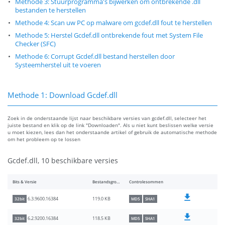
Methode 3: Stuurprogramma's bijwerken om ontbrekende .dll
bestanden te herstellen
Methode 4: Scan uw PC op malware om gcdef.dll fout te herstellen
Methode 5: Herstel Gcdef.dll ontbrekende fout met System File
Checker (SFC)
Methode 6: Corrupt Gcdef.dll bestand herstellen door
Systeemherstel uit te voeren
Methode 1: Download Gcdef.dll
Zoek in de onderstaande lijst naar beschikbare versies van gcdef.dll, selecteer het
juiste bestand en klik op de link "Downloaden". Als u niet kunt beslissen welke versie
u moet kiezen, lees dan het onderstaande artikel of gebruik de automatische methode
om het probleem op te lossen
Gcdef.dll, 10 beschikbare versies
Bits & Versie
Bestandsgrootte
Controlesommen
119.0 KB
6.3.9600.16384
32bit
MD5
SHA1
118.5 KB
6.2.9200.16384
32bit
MD5
SHA1