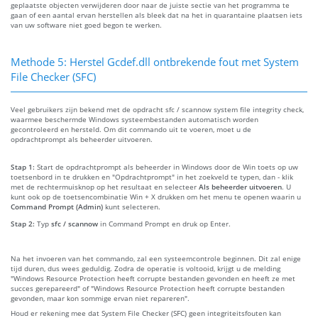
geplaatste objecten verwijderen door naar de juiste sectie van het programma te
gaan of een aantal ervan herstellen als bleek dat na het in quarantaine plaatsen iets
van uw software niet goed begon te werken.
Methode 5: Herstel Gcdef.dll ontbrekende fout met System
File Checker (SFC)
Veel gebruikers zijn bekend met de opdracht sfc / scannow system file integrity check,
waarmee beschermde Windows systeembestanden automatisch worden
gecontroleerd en hersteld. Om dit commando uit te voeren, moet u de
opdrachtprompt als beheerder uitvoeren.
Stap 1:
Start de opdrachtprompt als beheerder in Windows door de Win toets op uw
toetsenbord in te drukken en "Opdrachtprompt" in het zoekveld te typen, dan - klik
met de rechtermuisknop op het resultaat en selecteer
Als beheerder uitvoeren
. U
kunt ook op de toetsencombinatie Win + X drukken om het menu te openen waarin u
Command Prompt (Admin)
kunt selecteren.
Stap 2:
Typ
sfc / scannow
in Command Prompt en druk op Enter.
Na het invoeren van het commando, zal een systeemcontrole beginnen. Dit zal enige
tijd duren, dus wees geduldig. Zodra de operatie is voltooid, krijgt u de melding
"Windows Resource Protection heeft corrupte bestanden gevonden en heeft ze met
succes gerepareerd" of "Windows Resource Protection heeft corrupte bestanden
gevonden, maar kon sommige ervan niet repareren".
Houd er rekening mee dat System File Checker (SFC) geen integriteitsfouten kan