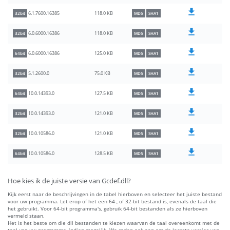
118.0 KB
6.1.7600.16385
32bit
MD5
SHA1
118.0 KB
6.0.6000.16386
32bit
MD5
SHA1
125.0 KB
6.0.6000.16386
64bit
MD5
SHA1
75.0 KB
5.1.2600.0
32bit
MD5
SHA1
127.5 KB
10.0.14393.0
64bit
MD5
SHA1
121.0 KB
10.0.14393.0
32bit
MD5
SHA1
121.0 KB
10.0.10586.0
32bit
MD5
SHA1
128.5 KB
10.0.10586.0
64bit
MD5
SHA1
Hoe kies ik de juiste versie van Gcdef.dll?
Kijk eerst naar de beschrijvingen in de tabel hierboven en selecteer het juiste bestand
voor uw programma. Let erop of het een 64-, of 32-bit bestand is, evenals de taal die
het gebruikt. Voor 64-bit programma's, gebruik 64-bit bestanden als ze hierboven
vermeld staan.
Het is het beste om die dll bestanden te kiezen waarvan de taal overeenkomt met de