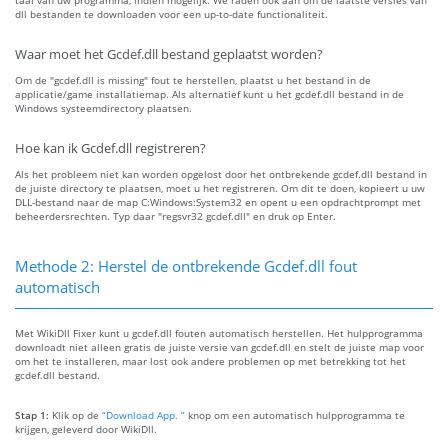
taal van uw programma, indien mogelijk. We raden ook aan om de laatste versies van
dll bestanden te downloaden voor een up-to-date functionaliteit.
Waar moet het Gcdef.dll bestand geplaatst worden?
Om de "gcdef.dll is missing" fout te herstellen, plaatst u het bestand in de
applicatie/game installatiemap. Als alternatief kunt u het gcdef.dll bestand in de
Windows systeemdirectory plaatsen.
Hoe kan ik Gcdef.dll registreren?
Als het probleem niet kan worden opgelost door het ontbrekende gcdef.dll bestand in
de juiste directory te plaatsen, moet u het registreren. Om dit te doen, kopieert u uw
DLL-bestand naar de map C:Windows:System32 en opent u een opdrachtprompt met
beheerdersrechten. Typ daar "regsvr32 gcdef.dll" en druk op Enter.
Methode 2: Herstel de ontbrekende Gcdef.dll fout
automatisch
Met WikiDll Fixer kunt u gcdef.dll fouten automatisch herstellen. Het hulpprogramma
downloadt niet alleen gratis de juiste versie van gcdef.dll en stelt de juiste map voor
om het te installeren, maar lost ook andere problemen op met betrekking tot het
gcdef.dll bestand.
Stap 1:
Klik op de
“Download App. ”
knop om een automatisch hulpprogramma te
krijgen, geleverd door WikiDll.