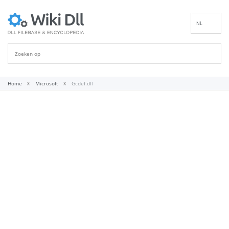
NL
EN
DE
ES
FR
Home
Microsoft
Gcdef.dll
IT
PT
RU
ID
NN
SV
VI
FI