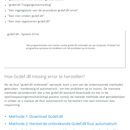
“gcdef.dll Toegangsovertreding”
“Het ingangspunt van de procedure gcdef.dll error”
“Kan niet vinden gcdef.dll”
“Kan niet registreren gcdef.dll”
gcdef.dll - System Error
Het programma kan niet starten omdat gcdef.dll ontbreekt op uw computer. Probeer het
programma opnieuw te installeren om het probleem op te lossen.
Hoe Gcdef.dll missing error te herstellen?
Als de fout "gcdef.dll ontbreekt" optreedt, kunt u een van de onderstaande methodes
gebruiken - handmatig of automatisch - om het probleem op te lossen. De manuele
methode veronderstelt dat u het gcdef.dll bestand downloadt en het in de
spel/toepassingsinstallatiemap plaatst, terwijl de tweede methode veel gemakkelijker
is omdat ze u toelaat de fout automatisch te herstellen met een minimum aan
inspanning.
Methode 1: Download Gcdef.dll
Methode 2: Herstel de ontbrekende Gcdef.dll fout automatisch