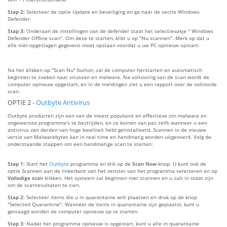
Stap 2:
Selecteer de optie Update en beveiliging en ga naar de sectie Windows
Defender.
Stap 3:
Onderaan de instellingen van de defender staat het selectievakje " Windows
Defender Offline scan". Om deze te starten, klikt u op "Nu scannen". Merk op dat u
alle niet-opgeslagen gegevens moet opslaan voordat u uw PC opnieuw opstart.
Na het klikken op "Scan Nu" burton, zal de computer herstarten en automatisch
beginnen te zoeken naar virussen en malware. Na voltooiing van de scan wordt de
computer opnieuw opgestart, en in de meldingen ziet u een rapport over de voltooide
scan.
OPTIE 2 -
Outbyte Antivirus
Outbyte producten zijn een van de meest populaire en effectieve om malware en
ongewenste programma's te bestrijden, en ze komen van pas zelfs wanneer u een
antivirus van derden van hoge kwaliteit hebt geïnstalleerd. Scannen in de nieuwe
versie van Malwarebytes kan in real time en handmatig worden uitgevoerd. Volg de
onderstaande stappen om een handmatige scan te starten:
Stap 1:
Start het
Outbyte
programma en klik op de
Scan Now
knop. U kunt ook de
optie Scannen aan de linkerkant van het venster van het programma selecteren en op
Volledige scan
klikken. Het systeem zal beginnen met scannen en u zult in staat zijn
om de scanresultaten te zien.
Stap 2:
Selecteer items die u in quarantaine wilt plaatsen en druk op de knop
"Selected Quarantine". Wanneer de items in quarantaine zijn geplaatst, kunt u
gevraagd worden de computer opnieuw op te starten.
Stap 3:
Nadat het programma opnieuw is opgestart, kunt u alle in quarantaine