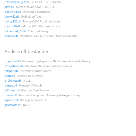
d3dcompiler_43.dll
- Direct3D HLSL Compiler
xlive.dll
- Games for Windows - LIVE DLL
d3dx9_43.dll
- Direct3D 9 Extensions
binkw32.dll
- RAD Video Tools
msvcp120.dll
- Microsoft® C Runtime Library
msvcr110.dll
- Microsoft® C Runtime Library
x3daudio1_7.dll
- 3D Audio Library
wldcore.dll
- Windows Live Client Shared Platform Module
Andere dll-bestanden
cngaudit.dll
- Windows Cryptographic Next Generation audit library
wmspdmod.dll
- Windows Media Audio Voice Decoder
bitsperf.dll
- Perfmon Counter Access
qcap.dll
- DirectShow Runtime.
e100bmsg.dll
- NULL
dispex.dll
- Microsoft ® DispEx
w32time.dll
- Windows Time Service
comcat.dll
- Microsoft Component Category Manager Library
logoncli.dll
- Net Logon Client DLL
gzmrotate.dll
- NULL