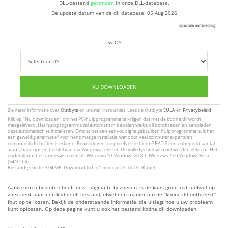
DLL-bestand
gevonden
in onze DLL-database.
De update datum van de dll database:
05 Aug 2026
speciale aanbieding
Uw OS:
NU DOWNLOADEN
Zie meer informatie over
Outbyte
en unistall :instructies. Lees de Outbyte
EULA
en
Privacybeleid
Klik op
"Nu downloaden"
om het PC-hulpprogramma te krijgen dat met de kbdne.dll wordt
meegeleverd. Het hulpprogramma zal automatisch bepalen welke dll's ontbreken en aanbieden
deze automatisch te installeren. Omdat het een eenvoudig te gebruiken hulpprogramma is, is het
een geweldig alternatief voor handmatige installatie, wat door veel computerexperts en
computertijdschriften is erkend. Beperkingen: de proefversie biedt GRATIS een onbeperkt aantal
scans, back-ups en herstel van uw Windows-register. De volledige versie moet worden gekocht. Het
ondersteunt besturingssystemen als Windows 10, Windows 8 / 8.1, Windows 7 en Windows Vista
(64/32 bit).
Bestandsgrootte: 3.04 MB, Download tijd: < 1 min. op DSL/ADSL/Kabel
Aangezien u besloten heeft deze pagina te bezoeken, is de kans groot dat u ofwel op
zoek bent naar een kbdne.dll bestand, ofwel een manier om de "kbdne.dll ontbreekt"
fout op te lossen. Bekijk de onderstaande informatie, die uitlegt hoe u uw probleem
kunt oplossen. Op deze pagina kunt u ook het bestand kbdne.dll downloaden.