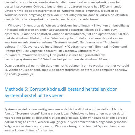
herstellen voor die systeembestanden die momenteel worden gebruikt door het
besturingssysteem. Om deze bestanden te repareren moet u het SFC commando
uitvoeren via de opdrachtprompt in de Windows herstelomgeving. U kunt in de
Windows herstelomgeving komen vanuit het inlogscherm, door te klikken op Afsluiten,
dan de Shift-toets ingedrukt te houden en Herstart te selecteren.
In Windows 10 kunt u op de Win-toets drukken, Instellingen > Bijwerken en beveiliging
> Herstel selecteren en onder Geavanceerd opstarten klikken op Nu opnieuw
opstarten. U kunt ook opstarten vanaf de installatieschijf of een opstartbaar USB-stick
met de Windows 10-distributie. Selecteer op het installatiescherm de taal van uw
voorkeur en selecteer vervolgens "Systeemherstel". Ga daarna naar "Problemen
oplossen" > "Geavanceerde instellingen" > "Opdrachtprompt". Eenmaal in Command
Prompt typt u de volgende opdracht: sfc /scannow /offbootdir=C:\
/offwindir=C:\Windows waarbij C de partitie is met het geïnstalleerde
besturingssysteem, en C: \ Windows het pad is naar de Windows 10 map.
Deze operatie zal een tijdje duren en het is belangrijk om te wachten tot het voltooid
is. Wanneer u klaar bent, sluit u de opdrachtprompt en start u de computer opnieuw
op zoals gewoonlijk.
Methode 6: Corrupt Kbdne.dll bestand herstellen door
Systeemherstel uit te voeren
Systeemherstel is zeer nuttig wanneer u de kbdne.dll fout wilt herstellen. Met de
functie "Systeemherstel" kunt u ervoor kiezen Windows te herstellen naar de datum
waarop het kbdne.dll bestand niet beschadigd was. Door Windows naar een eerdere
datum terug te zetten, worden wijzigingen in systeembestanden ongedaan gemaakt.
Volg de onderstaande stappen om Windows terug te zetten met Systeemherstel en
van de kbdne.dll fout af te komen.