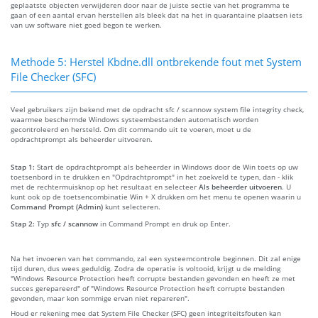
geplaatste objecten verwijderen door naar de juiste sectie van het programma te
gaan of een aantal ervan herstellen als bleek dat na het in quarantaine plaatsen iets
van uw software niet goed begon te werken.
Methode 5: Herstel Kbdne.dll ontbrekende fout met System
File Checker (SFC)
Veel gebruikers zijn bekend met de opdracht sfc / scannow system file integrity check,
waarmee beschermde Windows systeembestanden automatisch worden
gecontroleerd en hersteld. Om dit commando uit te voeren, moet u de
opdrachtprompt als beheerder uitvoeren.
Stap 1:
Start de opdrachtprompt als beheerder in Windows door de Win toets op uw
toetsenbord in te drukken en "Opdrachtprompt" in het zoekveld te typen, dan - klik
met de rechtermuisknop op het resultaat en selecteer
Als beheerder uitvoeren
. U
kunt ook op de toetsencombinatie Win + X drukken om het menu te openen waarin u
Command Prompt (Admin)
kunt selecteren.
Stap 2:
Typ
sfc / scannow
in Command Prompt en druk op Enter.
Na het invoeren van het commando, zal een systeemcontrole beginnen. Dit zal enige
tijd duren, dus wees geduldig. Zodra de operatie is voltooid, krijgt u de melding
"Windows Resource Protection heeft corrupte bestanden gevonden en heeft ze met
succes gerepareerd" of "Windows Resource Protection heeft corrupte bestanden
gevonden, maar kon sommige ervan niet repareren".
Houd er rekening mee dat System File Checker (SFC) geen integriteitsfouten kan