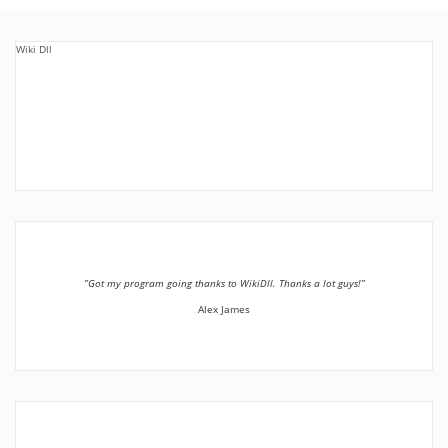
Wiki Dll
”Got my program going thanks to WikiDll. Thanks a lot guys!”
Alex James