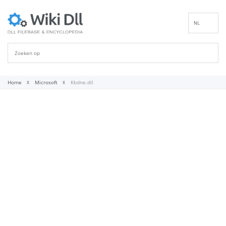
NL
EN
DE
ES
FR
Home
Microsoft
Kbdne.dll
IT
PT
RU
ID
NN
SV
VI
FI