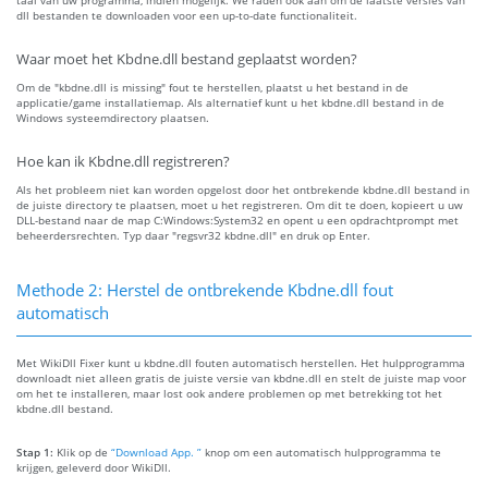
taal van uw programma, indien mogelijk. We raden ook aan om de laatste versies van
dll bestanden te downloaden voor een up-to-date functionaliteit.
Waar moet het Kbdne.dll bestand geplaatst worden?
Om de "kbdne.dll is missing" fout te herstellen, plaatst u het bestand in de
applicatie/game installatiemap. Als alternatief kunt u het kbdne.dll bestand in de
Windows systeemdirectory plaatsen.
Hoe kan ik Kbdne.dll registreren?
Als het probleem niet kan worden opgelost door het ontbrekende kbdne.dll bestand in
de juiste directory te plaatsen, moet u het registreren. Om dit te doen, kopieert u uw
DLL-bestand naar de map C:Windows:System32 en opent u een opdrachtprompt met
beheerdersrechten. Typ daar "regsvr32 kbdne.dll" en druk op Enter.
Methode 2: Herstel de ontbrekende Kbdne.dll fout
automatisch
Met WikiDll Fixer kunt u kbdne.dll fouten automatisch herstellen. Het hulpprogramma
downloadt niet alleen gratis de juiste versie van kbdne.dll en stelt de juiste map voor
om het te installeren, maar lost ook andere problemen op met betrekking tot het
kbdne.dll bestand.
Stap 1:
Klik op de
“Download App. ”
knop om een automatisch hulpprogramma te
krijgen, geleverd door WikiDll.