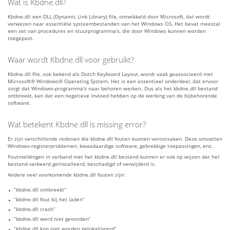
Wat is Kbdne.dll?
Kbdne.dll een DLL (Dynamic Link Library) file, ontwikkeld door Microsoft, dat wordt
verwezen naar essentiële systeembestanden van het Windows OS. Het bevat meestal
een set van procedures en stuurprogramma's, die door Windows kunnen worden
toegepast.
Waar wordt Kbdne.dll voor gebruikt?
Kbdne.dll file, ook bekend als Dutch Keyboard Layout, wordt vaak geassocieerd met
Microsoft® Windows® Operating System. Het is een essentieel onderdeel, dat ervoor
zorgt dat Windows-programma's naar behoren werken. Dus als het kbdne.dll bestand
ontbreekt, kan dat een negatieve invloed hebben op de werking van de bijbehorende
software.
Wat betekent Kbdne.dll is missing error?
Er zijn verschillende redenen die kbdne.dll fouten kunnen veroorzaken. Deze omvatten
Windows-registerproblemen, kwaadaardige software, gebrekkige toepassingen, enz.
Foutmeldingen in verband met het kbdne.dll bestand kunnen er ook op wijzen dat het
bestand verkeerd geïnstalleerd, beschadigd of verwijderd is.
Andere veel voorkomende kbdne.dll fouten zijn:
“kbdne.dll ontbreekt”
“kbdne.dll fout bij het laden”
“kbdne.dll crash”
“kbdne.dll werd niet gevonden”
“kbdne.dll kon niet worden gelokaliseerd”