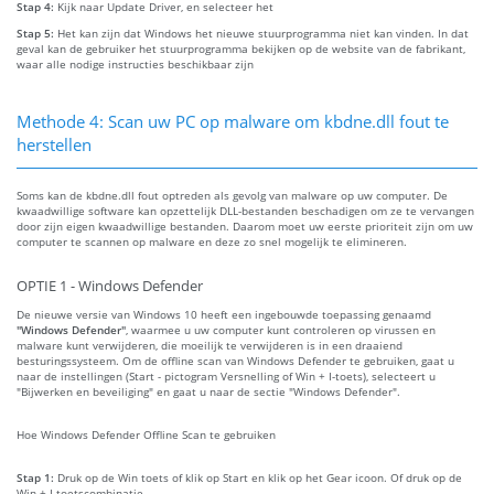
Stap 4:
Kijk naar Update Driver, en selecteer het
Stap 5:
Het kan zijn dat Windows het nieuwe stuurprogramma niet kan vinden. In dat
geval kan de gebruiker het stuurprogramma bekijken op de website van de fabrikant,
waar alle nodige instructies beschikbaar zijn
Methode 4: Scan uw PC op malware om kbdne.dll fout te
herstellen
Soms kan de kbdne.dll fout optreden als gevolg van malware op uw computer. De
kwaadwillige software kan opzettelijk DLL-bestanden beschadigen om ze te vervangen
door zijn eigen kwaadwillige bestanden. Daarom moet uw eerste prioriteit zijn om uw
computer te scannen op malware en deze zo snel mogelijk te elimineren.
OPTIE 1 - Windows Defender
De nieuwe versie van Windows 10 heeft een ingebouwde toepassing genaamd
"Windows Defender"
, waarmee u uw computer kunt controleren op virussen en
malware kunt verwijderen, die moeilijk te verwijderen is in een draaiend
besturingssysteem. Om de offline scan van Windows Defender te gebruiken, gaat u
naar de instellingen (Start - pictogram Versnelling of Win + I-toets), selecteert u
"Bijwerken en beveiliging" en gaat u naar de sectie "Windows Defender".
Hoe Windows Defender Offline Scan te gebruiken
Stap 1:
Druk op de Win toets of klik op Start en klik op het Gear icoon. Of druk op de
Win + I toetscombinatie.