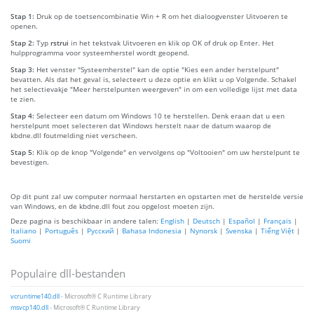
Stap 1:
Druk op de toetsencombinatie Win + R om het dialoogvenster Uitvoeren te
openen.
Stap 2:
Typ
rstrui
in het tekstvak Uitvoeren en klik op OK of druk op Enter. Het
hulpprogramma voor systeemherstel wordt geopend.
Stap 3:
Het venster "Systeemherstel" kan de optie "Kies een ander herstelpunt"
bevatten. Als dat het geval is, selecteert u deze optie en klikt u op Volgende. Schakel
het selectievakje "Meer herstelpunten weergeven" in om een volledige lijst met data
te zien.
Stap 4:
Selecteer een datum om Windows 10 te herstellen. Denk eraan dat u een
herstelpunt moet selecteren dat Windows herstelt naar de datum waarop de
kbdne.dll foutmelding niet verscheen.
Stap 5:
Klik op de knop "Volgende" en vervolgens op "Voltooien" om uw herstelpunt te
bevestigen.
Op dit punt zal uw computer normaal herstarten en opstarten met de herstelde versie
van Windows, en de kbdne.dll fout zou opgelost moeten zijn.
Deze pagina is beschikbaar in andere talen:
English
|
Deutsch
|
Español
|
Français
|
Italiano
|
Português
|
Русский
|
Bahasa Indonesia
|
Nynorsk
|
Svenska
|
Tiếng Việt
|
Suomi
Populaire dll-bestanden
vcruntime140.dll
- Microsoft® C Runtime Library
msvcp140.dll
- Microsoft® C Runtime Library