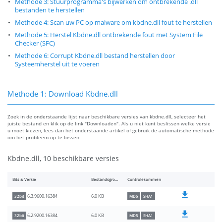
Methode 3: Stuurprogramma's bijwerken om ontbrekende .dll
bestanden te herstellen
Methode 4: Scan uw PC op malware om kbdne.dll fout te herstellen
Methode 5: Herstel Kbdne.dll ontbrekende fout met System File
Checker (SFC)
Methode 6: Corrupt Kbdne.dll bestand herstellen door
Systeemherstel uit te voeren
Methode 1: Download Kbdne.dll
Zoek in de onderstaande lijst naar beschikbare versies van kbdne.dll, selecteer het
juiste bestand en klik op de link "Downloaden". Als u niet kunt beslissen welke versie
u moet kiezen, lees dan het onderstaande artikel of gebruik de automatische methode
om het probleem op te lossen
Kbdne.dll, 10 beschikbare versies
Bits & Versie
Bestandsgrootte
Controlesommen
6.0 KB
6.3.9600.16384
32bit
MD5
SHA1
6.0 KB
6.2.9200.16384
32bit
MD5
SHA1