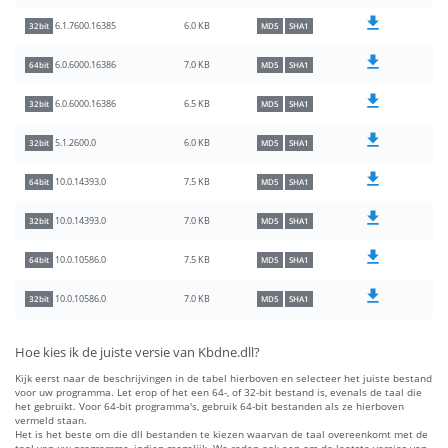
6.0 KB
6.1.7600.16385
32bit
MD5
SHA1
7.0 KB
6.0.6000.16386
64bit
MD5
SHA1
6.5 KB
6.0.6000.16386
32bit
MD5
SHA1
6.0 KB
5.1.2600.0
32bit
MD5
SHA1
7.5 KB
10.0.14393.0
64bit
MD5
SHA1
7.0 KB
10.0.14393.0
32bit
MD5
SHA1
7.5 KB
10.0.10586.0
64bit
MD5
SHA1
7.0 KB
10.0.10586.0
32bit
MD5
SHA1
Hoe kies ik de juiste versie van Kbdne.dll?
Kijk eerst naar de beschrijvingen in de tabel hierboven en selecteer het juiste bestand
voor uw programma. Let erop of het een 64-, of 32-bit bestand is, evenals de taal die
het gebruikt. Voor 64-bit programma's, gebruik 64-bit bestanden als ze hierboven
vermeld staan.
Het is het beste om die dll bestanden te kiezen waarvan de taal overeenkomt met de