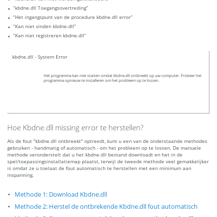
“kbdne.dll Toegangsovertreding”
“Het ingangspunt van de procedure kbdne.dll error”
“Kan niet vinden kbdne.dll”
“Kan niet registreren kbdne.dll”
kbdne.dll - System Error
Het programma kan niet starten omdat kbdne.dll ontbreekt op uw computer. Probeer het
programma opnieuw te installeren om het probleem op te lossen.
Hoe Kbdne.dll missing error te herstellen?
Als de fout "kbdne.dll ontbreekt" optreedt, kunt u een van de onderstaande methodes
gebruiken - handmatig of automatisch - om het probleem op te lossen. De manuele
methode veronderstelt dat u het kbdne.dll bestand downloadt en het in de
spel/toepassingsinstallatiemap plaatst, terwijl de tweede methode veel gemakkelijker
is omdat ze u toelaat de fout automatisch te herstellen met een minimum aan
inspanning.
Methode 1: Download Kbdne.dll
Methode 2: Herstel de ontbrekende Kbdne.dll fout automatisch