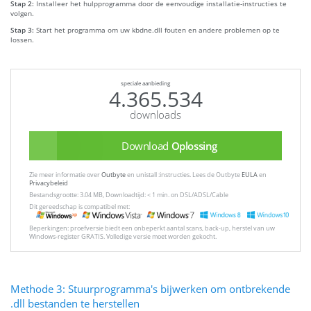
Stap 2:
Installeer het hulpprogramma door de eenvoudige installatie-instructies te
volgen.
Stap 3:
Start het programma om uw kbdne.dll fouten en andere problemen op te
lossen.
speciale aanbieding
4.365.534
downloads
Download
Oplossing
Zie meer informatie over
Outbyte
en unistall :instructies. Lees de Outbyte
EULA
en
Privacybeleid
Bestandsgrootte: 3.04 MB, Downloadtijd: < 1 min. on DSL/ADSL/Cable
Dit gereedschap is compatibel met:
Beperkingen: proefversie biedt een onbeperkt aantal scans, back-up, herstel van uw
Windows-register GRATIS. Volledige versie moet worden gekocht.
Methode 3: Stuurprogramma's bijwerken om ontbrekende
.dll bestanden te herstellen