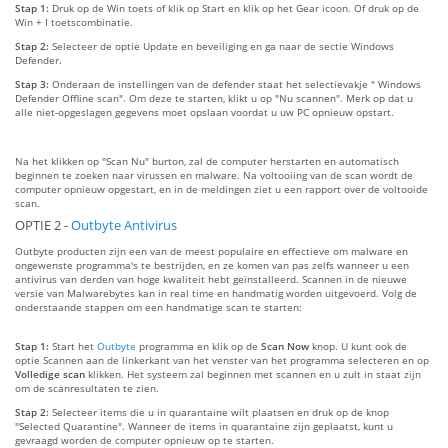
Stap 1:
Druk op de Win toets of klik op Start en klik op het Gear icoon. Of druk op de
Win + I toetscombinatie.
Stap 2:
Selecteer de optie Update en beveiliging en ga naar de sectie Windows
Defender.
Stap 3:
Onderaan de instellingen van de defender staat het selectievakje " Windows
Defender Offline scan". Om deze te starten, klikt u op "Nu scannen". Merk op dat u
alle niet-opgeslagen gegevens moet opslaan voordat u uw PC opnieuw opstart.
Na het klikken op "Scan Nu" burton, zal de computer herstarten en automatisch
beginnen te zoeken naar virussen en malware. Na voltooiing van de scan wordt de
computer opnieuw opgestart, en in de meldingen ziet u een rapport over de voltooide
scan.
OPTIE 2 -
Outbyte Antivirus
Outbyte producten zijn een van de meest populaire en effectieve om malware en
ongewenste programma's te bestrijden, en ze komen van pas zelfs wanneer u een
antivirus van derden van hoge kwaliteit hebt geïnstalleerd. Scannen in de nieuwe
versie van Malwarebytes kan in real time en handmatig worden uitgevoerd. Volg de
onderstaande stappen om een handmatige scan te starten:
Stap 1:
Start het
Outbyte
programma en klik op de
Scan Now
knop. U kunt ook de
optie Scannen aan de linkerkant van het venster van het programma selecteren en op
Volledige scan
klikken. Het systeem zal beginnen met scannen en u zult in staat zijn
om de scanresultaten te zien.
Stap 2:
Selecteer items die u in quarantaine wilt plaatsen en druk op de knop
"Selected Quarantine". Wanneer de items in quarantaine zijn geplaatst, kunt u
gevraagd worden de computer opnieuw op te starten.