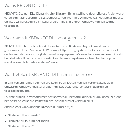
Wat is KBDVNTC.DLL?
KBDVNTC.DLL een DLL (Dynamic Link Library) file, ontwikkeld door Microsoft, dat wordt
verwezen naar essentiële systeembestanden van het Windows OS. Het bevat meestal
een set van procedures en stuurprogramma's, die door Windows kunnen worden
toegepast.
Waar wordt KBDVNTC.DLL voor gebruikt?
KBDVNTC.DLL file, ook bekend als Vietnamese Keyboard Layout, wordt vaak
geassocieerd met Microsoft® Windows® Operating System. Het is een essentieel
onderdeel, dat ervoor zorgt dat Windows-programma's naar behoren werken. Dus als
het kbdvntc.dll bestand ontbreekt, kan dat een negatieve invloed hebben op de
werking van de bijbehorende software.
Wat betekent KBDVNTC.DLL is missing error?
Er zijn verschillende redenen die kbdvntc.dll fouten kunnen veroorzaken. Deze
omvatten Windows-registerproblemen, kwaadaardige software, gebrekkige
toepassingen, enz.
Foutmeldingen in verband met het kbdvntc.dll bestand kunnen er ook op wijzen dat
het bestand verkeerd geïnstalleerd, beschadigd of verwijderd is.
Andere veel voorkomende kbdvntc.dll fouten zijn:
“kbdvntc.dll ontbreekt”
“kbdvntc.dll fout bij het laden”
“kbdvntc.dll crash”