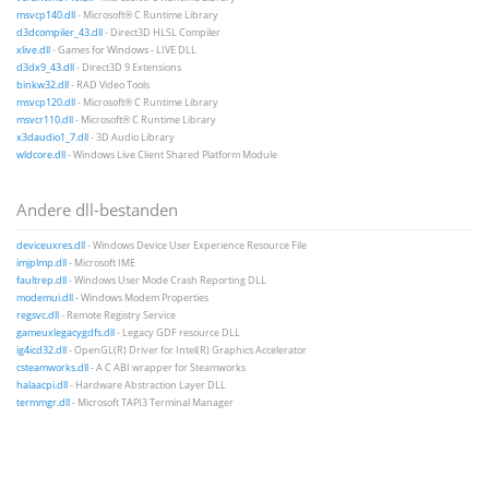
msvcp140.dll
- Microsoft® C Runtime Library
d3dcompiler_43.dll
- Direct3D HLSL Compiler
xlive.dll
- Games for Windows - LIVE DLL
d3dx9_43.dll
- Direct3D 9 Extensions
binkw32.dll
- RAD Video Tools
msvcp120.dll
- Microsoft® C Runtime Library
msvcr110.dll
- Microsoft® C Runtime Library
x3daudio1_7.dll
- 3D Audio Library
wldcore.dll
- Windows Live Client Shared Platform Module
Andere dll-bestanden
deviceuxres.dll
- Windows Device User Experience Resource File
imjplmp.dll
- Microsoft IME
faultrep.dll
- Windows User Mode Crash Reporting DLL
modemui.dll
- Windows Modem Properties
regsvc.dll
- Remote Registry Service
gameuxlegacygdfs.dll
- Legacy GDF resource DLL
ig4icd32.dll
- OpenGL(R) Driver for Intel(R) Graphics Accelerator
csteamworks.dll
- A C ABI wrapper for Steamworks
halaacpi.dll
- Hardware Abstraction Layer DLL
termmgr.dll
- Microsoft TAPI3 Terminal Manager