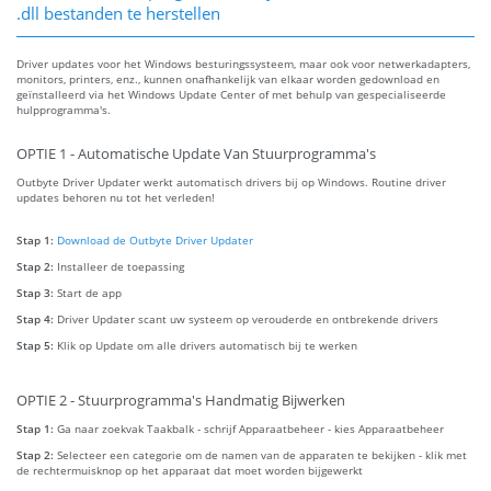
.dll bestanden te herstellen
Driver updates voor het Windows besturingssysteem, maar ook voor netwerkadapters,
monitors, printers, enz., kunnen onafhankelijk van elkaar worden gedownload en
geïnstalleerd via het Windows Update Center of met behulp van gespecialiseerde
hulpprogramma's.
OPTIE 1 - Automatische Update Van Stuurprogramma's
Outbyte Driver Updater werkt automatisch drivers bij op Windows. Routine driver
updates behoren nu tot het verleden!
Stap 1:
Download de Outbyte Driver Updater
Stap 2:
Installeer de toepassing
Stap 3:
Start de app
Stap 4:
Driver Updater scant uw systeem op verouderde en ontbrekende drivers
Stap 5:
Klik op Update om alle drivers automatisch bij te werken
OPTIE 2 - Stuurprogramma's Handmatig Bijwerken
Stap 1:
Ga naar zoekvak Taakbalk - schrijf Apparaatbeheer - kies Apparaatbeheer
Stap 2:
Selecteer een categorie om de namen van de apparaten te bekijken - klik met
de rechtermuisknop op het apparaat dat moet worden bijgewerkt