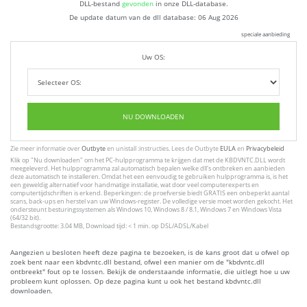
DLL-bestand
gevonden
in onze DLL-database.
De update datum van de dll database:
06 Aug 2026
speciale aanbieding
Uw OS:
NU DOWNLOADEN
Zie meer informatie over
Outbyte
en unistall :instructies. Lees de Outbyte
EULA
en
Privacybeleid
Klik op
"Nu downloaden"
om het PC-hulpprogramma te krijgen dat met de KBDVNTC.DLL wordt
meegeleverd. Het hulpprogramma zal automatisch bepalen welke dll's ontbreken en aanbieden
deze automatisch te installeren. Omdat het een eenvoudig te gebruiken hulpprogramma is, is het
een geweldig alternatief voor handmatige installatie, wat door veel computerexperts en
computertijdschriften is erkend. Beperkingen: de proefversie biedt GRATIS een onbeperkt aantal
scans, back-ups en herstel van uw Windows-register. De volledige versie moet worden gekocht. Het
ondersteunt besturingssystemen als Windows 10, Windows 8 / 8.1, Windows 7 en Windows Vista
(64/32 bit).
Bestandsgrootte: 3.04 MB, Download tijd: < 1 min. op DSL/ADSL/Kabel
Aangezien u besloten heeft deze pagina te bezoeken, is de kans groot dat u ofwel op
zoek bent naar een kbdvntc.dll bestand, ofwel een manier om de "kbdvntc.dll
ontbreekt" fout op te lossen. Bekijk de onderstaande informatie, die uitlegt hoe u uw
probleem kunt oplossen. Op deze pagina kunt u ook het bestand kbdvntc.dll
downloaden.