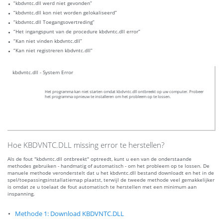
“kbdvntc.dll werd niet gevonden”
“kbdvntc.dll kon niet worden gelokaliseerd”
“kbdvntc.dll Toegangsovertreding”
“Het ingangspunt van de procedure kbdvntc.dll error”
“Kan niet vinden kbdvntc.dll”
“Kan niet registreren kbdvntc.dll”
kbdvntc.dll - System Error
Het programma kan niet starten omdat kbdvntc.dll ontbreekt op uw computer. Probeer
het programma opnieuw te installeren om het probleem op te lossen.
Hoe KBDVNTC.DLL missing error te herstellen?
Als de fout "kbdvntc.dll ontbreekt" optreedt, kunt u een van de onderstaande
methodes gebruiken - handmatig of automatisch - om het probleem op te lossen. De
manuele methode veronderstelt dat u het kbdvntc.dll bestand downloadt en het in de
spel/toepassingsinstallatiemap plaatst, terwijl de tweede methode veel gemakkelijker
is omdat ze u toelaat de fout automatisch te herstellen met een minimum aan
inspanning.
Methode 1: Download KBDVNTC.DLL