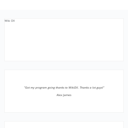
Wiki Dll
”Got my program going thanks to WikiDll. Thanks a lot guys!”
Alex James