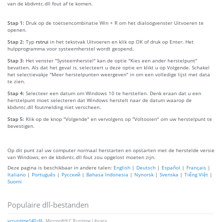
van de kbdvntc.dll fout af te komen.
Stap 1:
Druk op de toetsencombinatie Win + R om het dialoogvenster Uitvoeren te
openen.
Stap 2:
Typ
rstrui
in het tekstvak Uitvoeren en klik op OK of druk op Enter. Het
hulpprogramma voor systeemherstel wordt geopend.
Stap 3:
Het venster "Systeemherstel" kan de optie "Kies een ander herstelpunt"
bevatten. Als dat het geval is, selecteert u deze optie en klikt u op Volgende. Schakel
het selectievakje "Meer herstelpunten weergeven" in om een volledige lijst met data
te zien.
Stap 4:
Selecteer een datum om Windows 10 te herstellen. Denk eraan dat u een
herstelpunt moet selecteren dat Windows herstelt naar de datum waarop de
kbdvntc.dll foutmelding niet verscheen.
Stap 5:
Klik op de knop "Volgende" en vervolgens op "Voltooien" om uw herstelpunt te
bevestigen.
Op dit punt zal uw computer normaal herstarten en opstarten met de herstelde versie
van Windows, en de kbdvntc.dll fout zou opgelost moeten zijn.
Deze pagina is beschikbaar in andere talen:
English
|
Deutsch
|
Español
|
Français
|
Italiano
|
Português
|
Русский
|
Bahasa Indonesia
|
Nynorsk
|
Svenska
|
Tiếng Việt
|
Suomi
Populaire dll-bestanden
vcruntime140.dll
- Microsoft® C Runtime Library