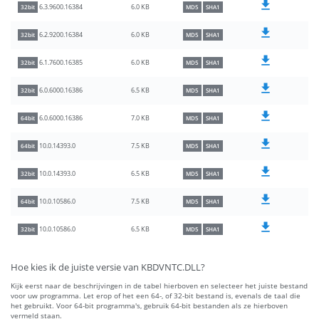
6.0 KB
6.3.9600.16384
32bit
MD5
SHA1
6.0 KB
6.2.9200.16384
32bit
MD5
SHA1
6.0 KB
6.1.7600.16385
32bit
MD5
SHA1
6.5 KB
6.0.6000.16386
32bit
MD5
SHA1
7.0 KB
6.0.6000.16386
64bit
MD5
SHA1
7.5 KB
10.0.14393.0
64bit
MD5
SHA1
6.5 KB
10.0.14393.0
32bit
MD5
SHA1
7.5 KB
10.0.10586.0
64bit
MD5
SHA1
6.5 KB
10.0.10586.0
32bit
MD5
SHA1
Hoe kies ik de juiste versie van KBDVNTC.DLL?
Kijk eerst naar de beschrijvingen in de tabel hierboven en selecteer het juiste bestand
voor uw programma. Let erop of het een 64-, of 32-bit bestand is, evenals de taal die
het gebruikt. Voor 64-bit programma's, gebruik 64-bit bestanden als ze hierboven
vermeld staan.