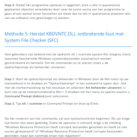
Stap 3:
Nadat het programma opnieuw is opgestart, kunt u alle in quarantaine
geplaatste objecten verwijderen door naar de juiste sectie van het programma te
gaan of een aantal ervan herstellen als bleek dat na het in quarantaine plaatsen iets
van uw software niet goed begon te werken.
Methode 5: Herstel KBDVNTC.DLL ontbrekende fout met
System File Checker (SFC)
Veel gebruikers zijn bekend met de opdracht sfc / scannow system file integrity check,
waarmee beschermde Windows systeembestanden automatisch worden
gecontroleerd en hersteld. Om dit commando uit te voeren, moet u de
opdrachtprompt als beheerder uitvoeren.
Stap 1:
Start de opdrachtprompt als beheerder in Windows door de Win toets op uw
toetsenbord in te drukken en "Opdrachtprompt" in het zoekveld te typen, dan - klik
met de rechtermuisknop op het resultaat en selecteer
Als beheerder uitvoeren
. U
kunt ook op de toetsencombinatie Win + X drukken om het menu te openen waarin u
Command Prompt (Admin)
kunt selecteren.
Stap 2:
Typ
sfc / scannow
in Command Prompt en druk op Enter.
Na het invoeren van het commando, zal een systeemcontrole beginnen. Dit zal enige
tijd duren, dus wees geduldig. Zodra de operatie is voltooid, krijgt u de melding
"Windows Resource Protection heeft corrupte bestanden gevonden en heeft ze met
succes gerepareerd" of "Windows Resource Protection heeft corrupte bestanden
gevonden, maar kon sommige ervan niet repareren".