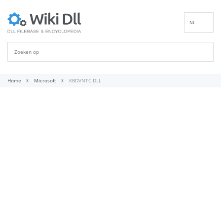
NL
EN
DE
ES
FR
Home
Microsoft
KBDVNTC.DLL
IT
PT
RU
ID
NN
SV
VI
FI