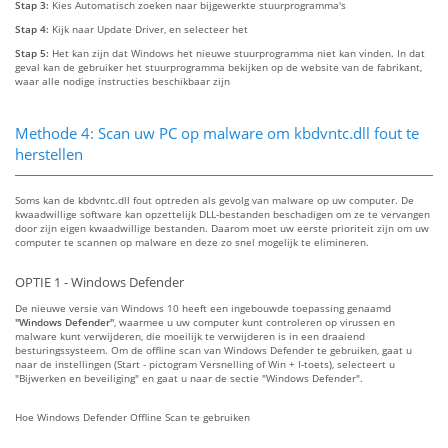
Stap 3:
Kies Automatisch zoeken naar bijgewerkte stuurprogramma's
Stap 4:
Kijk naar Update Driver, en selecteer het
Stap 5:
Het kan zijn dat Windows het nieuwe stuurprogramma niet kan vinden. In dat
geval kan de gebruiker het stuurprogramma bekijken op de website van de fabrikant,
waar alle nodige instructies beschikbaar zijn
Methode 4: Scan uw PC op malware om kbdvntc.dll fout te
herstellen
Soms kan de kbdvntc.dll fout optreden als gevolg van malware op uw computer. De
kwaadwillige software kan opzettelijk DLL-bestanden beschadigen om ze te vervangen
door zijn eigen kwaadwillige bestanden. Daarom moet uw eerste prioriteit zijn om uw
computer te scannen op malware en deze zo snel mogelijk te elimineren.
OPTIE 1 - Windows Defender
De nieuwe versie van Windows 10 heeft een ingebouwde toepassing genaamd
"Windows Defender"
, waarmee u uw computer kunt controleren op virussen en
malware kunt verwijderen, die moeilijk te verwijderen is in een draaiend
besturingssysteem. Om de offline scan van Windows Defender te gebruiken, gaat u
naar de instellingen (Start - pictogram Versnelling of Win + I-toets), selecteert u
"Bijwerken en beveiliging" en gaat u naar de sectie "Windows Defender".
Hoe Windows Defender Offline Scan te gebruiken