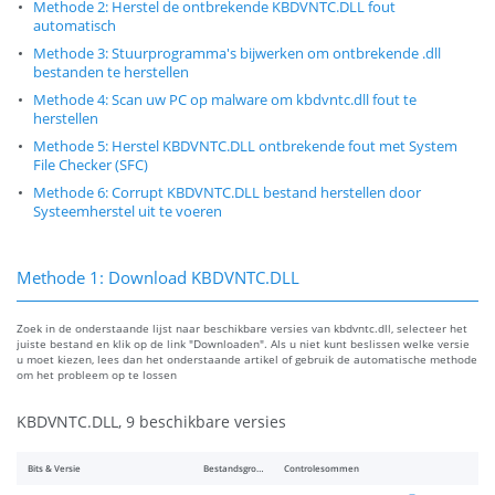
Methode 2: Herstel de ontbrekende KBDVNTC.DLL fout
automatisch
Methode 3: Stuurprogramma's bijwerken om ontbrekende .dll
bestanden te herstellen
Methode 4: Scan uw PC op malware om kbdvntc.dll fout te
herstellen
Methode 5: Herstel KBDVNTC.DLL ontbrekende fout met System
File Checker (SFC)
Methode 6: Corrupt KBDVNTC.DLL bestand herstellen door
Systeemherstel uit te voeren
Methode 1: Download KBDVNTC.DLL
Zoek in de onderstaande lijst naar beschikbare versies van kbdvntc.dll, selecteer het
juiste bestand en klik op de link "Downloaden". Als u niet kunt beslissen welke versie
u moet kiezen, lees dan het onderstaande artikel of gebruik de automatische methode
om het probleem op te lossen
KBDVNTC.DLL, 9 beschikbare versies
Bits & Versie
Bestandsgrootte
Controlesommen