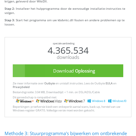
krijgen, geleverd door WikiDll.
Stap 2:
Installeer het hulpprogramma door de eenvoudige installatie-instructies te
volgen.
Stap 3:
Start het programma om uw kbdvntc.dll fouten en andere problemen op te
lossen.
speciale aanbieding
4.365.534
downloads
Download
Oplossing
Zie meer informatie over
Outbyte
en unistall :instructies. Lees de Outbyte
EULA
en
Privacybeleid
Bestandsgrootte: 3.04 MB, Downloadtijd: < 1 min. on DSL/ADSL/Cable
Dit gereedschap is compatibel met:
Beperkingen: proefversie biedt een onbeperkt aantal scans, back-up, herstel van uw
Windows-register GRATIS. Volledige versie moet worden gekocht.
Methode 3: Stuurprogramma's bijwerken om ontbrekende