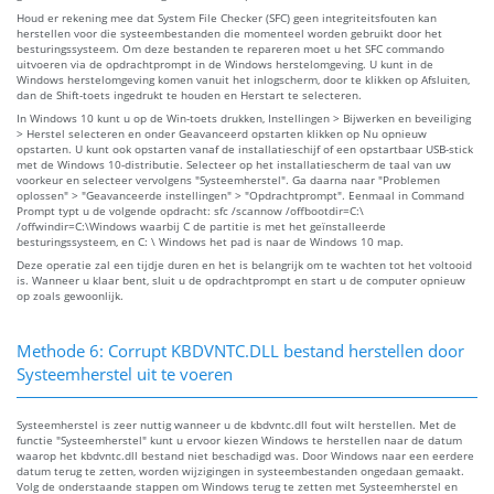
Houd er rekening mee dat System File Checker (SFC) geen integriteitsfouten kan
herstellen voor die systeembestanden die momenteel worden gebruikt door het
besturingssysteem. Om deze bestanden te repareren moet u het SFC commando
uitvoeren via de opdrachtprompt in de Windows herstelomgeving. U kunt in de
Windows herstelomgeving komen vanuit het inlogscherm, door te klikken op Afsluiten,
dan de Shift-toets ingedrukt te houden en Herstart te selecteren.
In Windows 10 kunt u op de Win-toets drukken, Instellingen > Bijwerken en beveiliging
> Herstel selecteren en onder Geavanceerd opstarten klikken op Nu opnieuw
opstarten. U kunt ook opstarten vanaf de installatieschijf of een opstartbaar USB-stick
met de Windows 10-distributie. Selecteer op het installatiescherm de taal van uw
voorkeur en selecteer vervolgens "Systeemherstel". Ga daarna naar "Problemen
oplossen" > "Geavanceerde instellingen" > "Opdrachtprompt". Eenmaal in Command
Prompt typt u de volgende opdracht: sfc /scannow /offbootdir=C:\
/offwindir=C:\Windows waarbij C de partitie is met het geïnstalleerde
besturingssysteem, en C: \ Windows het pad is naar de Windows 10 map.
Deze operatie zal een tijdje duren en het is belangrijk om te wachten tot het voltooid
is. Wanneer u klaar bent, sluit u de opdrachtprompt en start u de computer opnieuw
op zoals gewoonlijk.
Methode 6: Corrupt KBDVNTC.DLL bestand herstellen door
Systeemherstel uit te voeren
Systeemherstel is zeer nuttig wanneer u de kbdvntc.dll fout wilt herstellen. Met de
functie "Systeemherstel" kunt u ervoor kiezen Windows te herstellen naar de datum
waarop het kbdvntc.dll bestand niet beschadigd was. Door Windows naar een eerdere
datum terug te zetten, worden wijzigingen in systeembestanden ongedaan gemaakt.
Volg de onderstaande stappen om Windows terug te zetten met Systeemherstel en