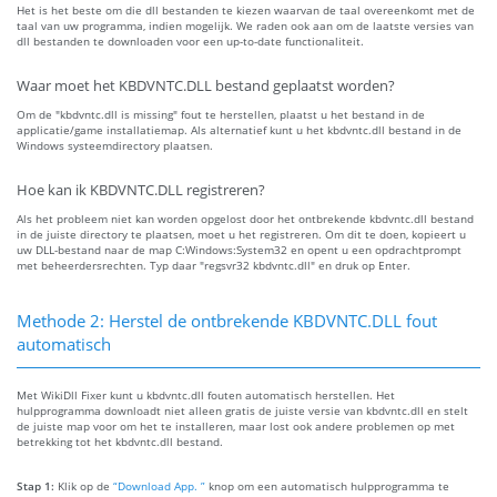
Het is het beste om die dll bestanden te kiezen waarvan de taal overeenkomt met de
taal van uw programma, indien mogelijk. We raden ook aan om de laatste versies van
dll bestanden te downloaden voor een up-to-date functionaliteit.
Waar moet het KBDVNTC.DLL bestand geplaatst worden?
Om de "kbdvntc.dll is missing" fout te herstellen, plaatst u het bestand in de
applicatie/game installatiemap. Als alternatief kunt u het kbdvntc.dll bestand in de
Windows systeemdirectory plaatsen.
Hoe kan ik KBDVNTC.DLL registreren?
Als het probleem niet kan worden opgelost door het ontbrekende kbdvntc.dll bestand
in de juiste directory te plaatsen, moet u het registreren. Om dit te doen, kopieert u
uw DLL-bestand naar de map C:Windows:System32 en opent u een opdrachtprompt
met beheerdersrechten. Typ daar "regsvr32 kbdvntc.dll" en druk op Enter.
Methode 2: Herstel de ontbrekende KBDVNTC.DLL fout
automatisch
Met WikiDll Fixer kunt u kbdvntc.dll fouten automatisch herstellen. Het
hulpprogramma downloadt niet alleen gratis de juiste versie van kbdvntc.dll en stelt
de juiste map voor om het te installeren, maar lost ook andere problemen op met
betrekking tot het kbdvntc.dll bestand.
Stap 1:
Klik op de
“Download App. ”
knop om een automatisch hulpprogramma te