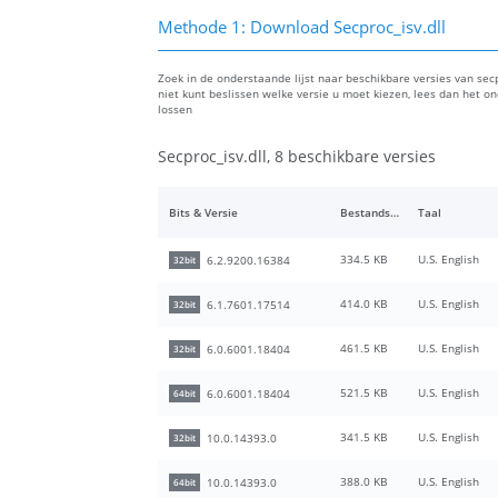
Methode 1: Download Secproc_isv.dll
Zoek in de onderstaande lijst naar beschikbare versies van secpr
niet kunt beslissen welke versie u moet kiezen, lees dan het 
lossen
Secproc_isv.dll, 8 beschikbare versies
Bits & Versie
Bestandsgrootte
Taal
334.5 KB
U.S. English
6.2.9200.16384
32bit
414.0 KB
U.S. English
6.1.7601.17514
32bit
461.5 KB
U.S. English
6.0.6001.18404
32bit
521.5 KB
U.S. English
6.0.6001.18404
64bit
341.5 KB
U.S. English
10.0.14393.0
32bit
388.0 KB
U.S. English
10.0.14393.0
64bit