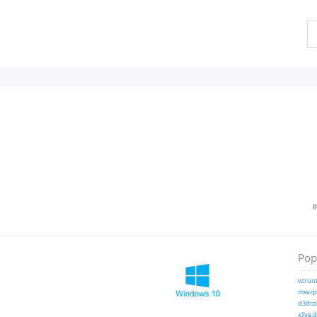
B
Pop
vcrunt
msvcp1
d3dcom
xlive.d