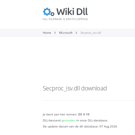
Home
Microsoft
Secproc_isv.dll
Secproc_isv.dll
download
Je bent aan het rennen:
OS X 10
DLL-bestand
gevonden
in onze DLL-database.
De update datum van de dll database:
07 Aug 2026