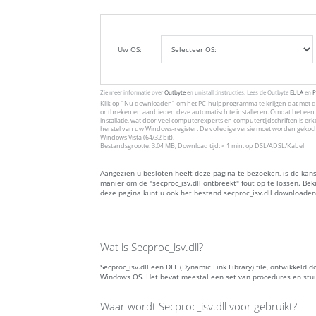
Uw OS:
Zie meer informatie over
Outbyte
en unistall :instructies. Lees de Outbyte
EULA
en
P
Klik op
"Nu downloaden"
om het PC-hulpprogramma te krijgen dat met de
ontbreken en aanbieden deze automatisch te installeren. Omdat het een 
installatie, wat door veel computerexperts en computertijdschriften is 
herstel van uw Windows-register. De volledige versie moet worden gekoc
Windows Vista (64/32 bit).
Bestandsgrootte: 3.04 MB, Download tijd: < 1 min. op DSL/ADSL/Kabel
Aangezien u besloten heeft deze pagina te bezoeken, is de kans
manier om de "secproc_isv.dll ontbreekt" fout op te lossen. Be
deze pagina kunt u ook het bestand secproc_isv.dll downloaden
Wat is Secproc_isv.dll?
Secproc_isv.dll een DLL (Dynamic Link Library) file, ontwikkel
Windows OS. Het bevat meestal een set van procedures en st
Waar wordt Secproc_isv.dll voor gebruikt?