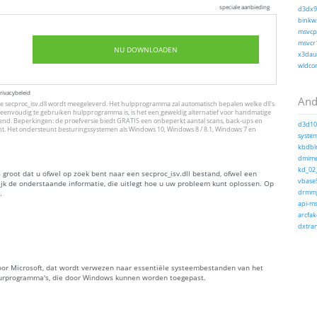
speciale aanbieding
d3dx9_
binkw3
msvcp1
msvcr1
NU DOWNLOADEN
x3daud
wldcor
rivacybeleid
And
 secproc_isv.dll wordt meegeleverd. Het hulpprogramma zal automatisch bepalen welke dll's
eenvoudig te gebruiken hulpprogramma is, is het een geweldig alternatief voor handmatige
erkend. Beperkingen: de proefversie biedt GRATIS een onbeperkt aantal scans, back-ups en
d3d10c
ht. Het ondersteunt besturingssystemen als Windows 10, Windows 8 / 8.1, Windows 7 en
system
kbdblr
dmime.
kd_02_
 groot dat u ofwel op zoek bent naar een secproc_isv.dll bestand, ofwel een
vbase9
kijk de onderstaande informatie, die uitlegt hoe u uw probleem kunt oplossen. Op
.
drmmg
api-ms
arcfak
dxtran
d door Microsoft, dat wordt verwezen naar essentiële systeembestanden van het
uurprogramma's, die door Windows kunnen worden toegepast.