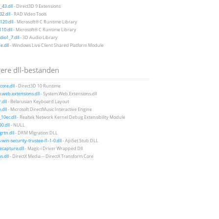
43.dll
- Direct3D 9 Extensions
2.dll
- RAD Video Tools
20.dll
- Microsoft® C Runtime Library
10.dll
- Microsoft® C Runtime Library
io1_7.dll
- 3D Audio Library
e.dll
- Windows Live Client Shared Platform Module
ere dll-bestanden
ore.dll
- Direct3D 10 Runtime
.web.extensions.dll
- System.Web.Extensions.dll
.dll
- Belarusian Keyboard Layout
dll
- Microsoft DirectMusic Interactive Engine
10ec.dll
- Realtek Network Kernel Debug Extensibility Module
0.dll
- NULL
rtn.dll
- DRM Migration DLL
-win-security-trustee-l1-1-0.dll
- ApiSet Stub DLL
ecapture.dll
- Magic-i Driver Wrapped Dll
s.dll
- DirectX Media -- DirectX Transform Core