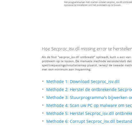
Het programma kan niet starten omdat secproc_isv.dll ontbre
opnieuw te installeren om het probleem op te lossen.
Hoe Secproc_isv.dll missing error te herstelle
Als de fout "secproc_isv.dll ontbreekt" optreedt, kunt u een v
probleem op te lossen. De manuele methode veronderstelt dat 
spel/toepassingsinstallatiemap plaatst, terwijl de tweede meth
met een minimum aan inspanning.
Methode 1: Download Secproc_isv.dll
Methode 2: Herstel de ontbrekende Secproc
Methode 3: Stuurprogramma's bijwerken om
Methode 4: Scan uw PC op malware om secpr
Methode 5: Herstel Secproc_isv.dll ontbrek
Methode 6: Corrupt Secproc_isv.dll bestand