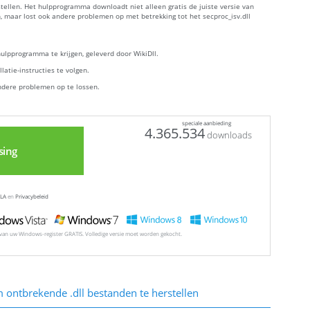
stellen. Het hulpprogramma downloadt niet alleen gratis de juiste versie van
en, maar lost ook andere problemen op met betrekking tot het secproc_isv.dll
lpprogramma te krijgen, geleverd door WikiDll.
atie-instructies te volgen.
ndere problemen op te lossen.
speciale aanbieding
4.365.534
downloads
sing
LA
en
Privacybeleid
l van uw Windows-register GRATIS. Volledige versie moet worden gekocht.
ontbrekende .dll bestanden te herstellen