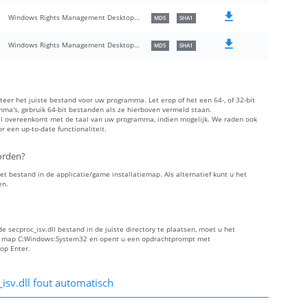
Windows Rights Management Desktop Security Processor
MD5
SHA1
Windows Rights Management Desktop Security Processor
MD5
SHA1
cteer het juiste bestand voor uw programma. Let erop of het een 64-, of 32-bit
amma's, gebruik 64-bit bestanden als ze hierboven vermeld staan.
aal overeenkomt met de taal van uw programma, indien mogelijk. We raden ook
 een up-to-date functionaliteit.
orden?
 het bestand in de applicatie/game installatiemap. Als alternatief kunt u het
en.
 secproc_isv.dll bestand in de juiste directory te plaatsen, moet u het
 de map C:Windows:System32 en opent u een opdrachtprompt met
 op Enter.
isv.dll fout automatisch