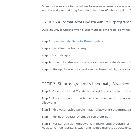
Driver updates voor het Windows besturingssysteem, maar ook v
worden gedownload en geïnstalleerd via het Windows Update C
OPTIE 1 - Automatische Update Van Stuurprogram
Outbyte Driver Updater werkt automatisch drivers bij op Windo
Stap 1:
Download de Outbyte Driver Updater
Stap 2:
Installeer de toepassing
Stap 3:
Start de app
Stap 4:
Driver Updater scant uw systeem op verouderde en ont
Stap 5:
Klik op Update om alle drivers automatisch bij te werk
OPTIE 2 - Stuurprogramma's Handmatig Bijwerken
Stap 1:
Ga naar zoekvak Taakbalk - schrijf Apparaatbeheer - ki
Stap 2:
Selecteer een categorie om de namen van de apparaten
bijgewerkt
Stap 3:
Kies Automatisch zoeken naar bijgewerkte stuurprogra
Stap 4:
Kijk naar Update Driver, en selecteer het
Stap 5:
Het kan zijn dat Windows het nieuwe stuurprogramma ni
website van de fabrikant, waar alle nodige instructies beschikba