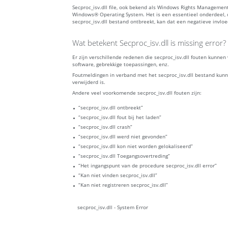
Secproc_isv.dll file, ook bekend als Windows Rights Managemen
Windows® Operating System. Het is een essentieel onderdeel, 
secproc_isv.dll bestand ontbreekt, kan dat een negatieve invl
Wat betekent Secproc_isv.dll is missing error?
Er zijn verschillende redenen die secproc_isv.dll fouten kun
software, gebrekkige toepassingen, enz.
Foutmeldingen in verband met het secproc_isv.dll bestand kunn
verwijderd is.
Andere veel voorkomende secproc_isv.dll fouten zijn:
“secproc_isv.dll ontbreekt”
“secproc_isv.dll fout bij het laden”
“secproc_isv.dll crash”
“secproc_isv.dll werd niet gevonden”
“secproc_isv.dll kon niet worden gelokaliseerd”
“secproc_isv.dll Toegangsovertreding”
“Het ingangspunt van de procedure secproc_isv.dll error”
“Kan niet vinden secproc_isv.dll”
“Kan niet registreren secproc_isv.dll”
secproc_isv.dll - System Error