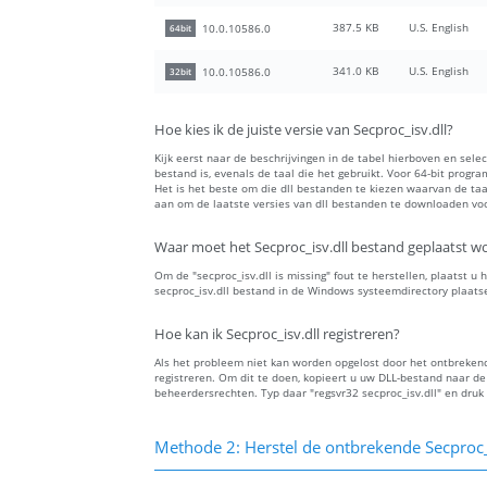
387.5 KB
U.S. English
10.0.10586.0
64bit
341.0 KB
U.S. English
10.0.10586.0
32bit
Hoe kies ik de juiste versie van Secproc_isv.dll?
Kijk eerst naar de beschrijvingen in de tabel hierboven en sele
bestand is, evenals de taal die het gebruikt. Voor 64-bit progr
Het is het beste om die dll bestanden te kiezen waarvan de t
aan om de laatste versies van dll bestanden te downloaden voor
Waar moet het Secproc_isv.dll bestand geplaatst w
Om de "secproc_isv.dll is missing" fout te herstellen, plaatst u
secproc_isv.dll bestand in de Windows systeemdirectory plaats
Hoe kan ik Secproc_isv.dll registreren?
Als het probleem niet kan worden opgelost door het ontbrekende
registreren. Om dit te doen, kopieert u uw DLL-bestand naar
beheerdersrechten. Typ daar "regsvr32 secproc_isv.dll" en druk
Methode 2: Herstel de ontbrekende Secproc_