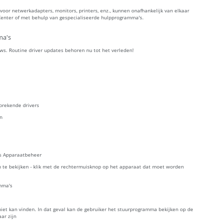
oor netwerkadapters, monitors, printers, enz., kunnen onafhankelijk van elkaar
enter of met behulp van gespecialiseerde hulpprogramma's.
ma's
ws. Routine driver updates behoren nu tot het verleden!
brekende drivers
en
es Apparaatbeheer
 te bekijken - klik met de rechtermuisknop op het apparaat dat moet worden
mma's
et kan vinden. In dat geval kan de gebruiker het stuurprogramma bekijken op de
ar zijn