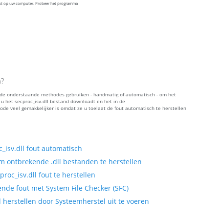
ekt op uw computer. Probeer het programma
n?
an de onderstaande methodes gebruiken - handmatig of automatisch - om het
u het secproc_isv.dll bestand downloadt en het in de
ode veel gemakkelijker is omdat ze u toelaat de fout automatisch te herstellen
_isv.dll fout automatisch
 ontbrekende .dll bestanden te herstellen
oc_isv.dll fout te herstellen
ende fout met System File Checker (SFC)
 herstellen door Systeemherstel uit te voeren