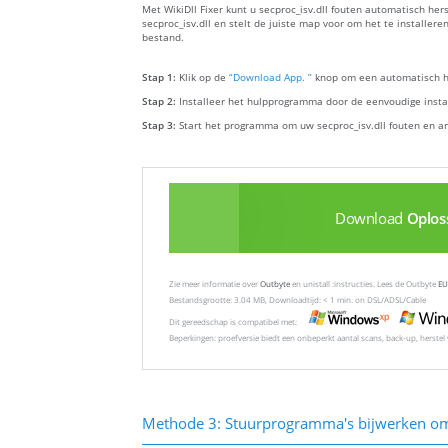
Met WikiDll Fixer kunt u secproc_isv.dll fouten automatisch her
secproc_isv.dll en stelt de juiste map voor om het te installer
bestand.
Stap 1:
Klik op de
“Download App. ”
knop om een automatisch hu
Stap 2:
Installeer het hulpprogramma door de eenvoudige install
Stap 3:
Start het programma om uw secproc_isv.dll fouten en a
Download
Oplos
Zie meer informatie over
Outbyte
en unistall :instructies. Lees de Outbyte
EU
Bestandsgrootte: 3.04 MB, Downloadtijd: < 1 min. on DSL/ADSL/Cable
Dit gereedschap is compatibel met:
Beperkingen: proefversie biedt een onbeperkt aantal scans, back-up, herste
Methode 3: Stuurprogramma's bijwerken om 