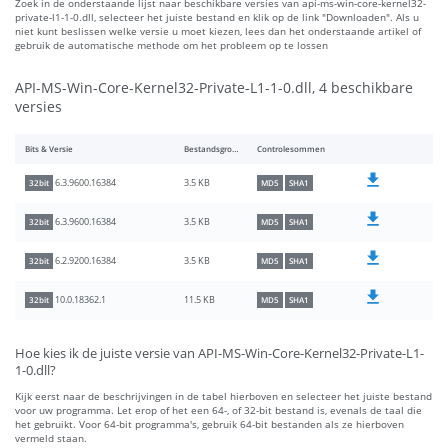
Zoek in de onderstaande lijst naar beschikbare versies van api-ms-win-core-kernel32-
private-l1-1-0.dll, selecteer het juiste bestand en klik op de link "Downloaden". Als u
niet kunt beslissen welke versie u moet kiezen, lees dan het onderstaande artikel of
gebruik de automatische methode om het probleem op te lossen
API-MS-Win-Core-Kernel32-Private-L1-1-0.dll, 4 beschikbare
versies
Bits & Versie
Bestandsgrootte
Controlesommen
3.5 KB
6.3.9600.16384
32bit
MD5
SHA1
3.5 KB
6.3.9600.16384
32bit
MD5
SHA1
3.5 KB
6.2.9200.16384
32bit
MD5
SHA1
11.5 KB
10.0.18362.1
32bit
MD5
SHA1
Hoe kies ik de juiste versie van API-MS-Win-Core-Kernel32-Private-L1-
1-0.dll?
Kijk eerst naar de beschrijvingen in de tabel hierboven en selecteer het juiste bestand
voor uw programma. Let erop of het een 64-, of 32-bit bestand is, evenals de taal die
het gebruikt. Voor 64-bit programma's, gebruik 64-bit bestanden als ze hierboven
vermeld staan.