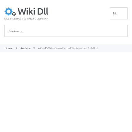
NL
EN
DE
ES
FR
Home
Andere
API-MS-Win-Core-Kernel32-Private-L1-1-0.dll
IT
PT
RU
ID
NN
SV
VI
FI