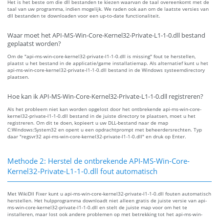
Het is het beste om die dll bestanden te kiezen waarvan de taal overeenkomt met de
taal van uw programma, indien mogelijk. We raden ook aan om de laatste versies van
dll bestanden te downloaden voor een up-to-date functionaliteit.
Waar moet het API-MS-Win-Core-Kernel32-Private-L1-1-0.dll bestand
geplaatst worden?
Om de "api-ms-win-core-kernel32-private-l1-1-0.dll is missing" fout te herstellen,
plaatst u het bestand in de applicatie/game installatiemap. Als alternatief kunt u het
api-ms-win-core-kernel32-private-l1-1-0.dll bestand in de Windows systeemdirectory
plaatsen.
Hoe kan ik API-MS-Win-Core-Kernel32-Private-L1-1-0.dll registreren?
Als het probleem niet kan worden opgelost door het ontbrekende api-ms-win-core-
kernel32-private-l1-1-0.dll bestand in de juiste directory te plaatsen, moet u het
registreren. Om dit te doen, kopieert u uw DLL-bestand naar de map
C:Windows:System32 en opent u een opdrachtprompt met beheerdersrechten. Typ
daar "regsvr32 api-ms-win-core-kernel32-private-l1-1-0.dll" en druk op Enter.
Methode 2: Herstel de ontbrekende API-MS-Win-Core-
Kernel32-Private-L1-1-0.dll fout automatisch
Met WikiDll Fixer kunt u api-ms-win-core-kernel32-private-l1-1-0.dll fouten automatisch
herstellen. Het hulpprogramma downloadt niet alleen gratis de juiste versie van api-
ms-win-core-kernel32-private-l1-1-0.dll en stelt de juiste map voor om het te
installeren, maar lost ook andere problemen op met betrekking tot het api-ms-win-