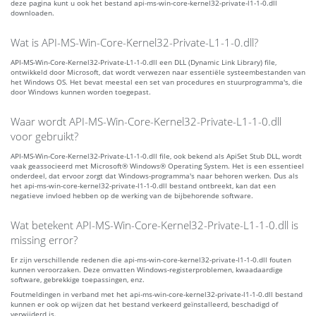
deze pagina kunt u ook het bestand api-ms-win-core-kernel32-private-l1-1-0.dll
downloaden.
Wat is API-MS-Win-Core-Kernel32-Private-L1-1-0.dll?
API-MS-Win-Core-Kernel32-Private-L1-1-0.dll een DLL (Dynamic Link Library) file,
ontwikkeld door Microsoft, dat wordt verwezen naar essentiële systeembestanden van
het Windows OS. Het bevat meestal een set van procedures en stuurprogramma's, die
door Windows kunnen worden toegepast.
Waar wordt API-MS-Win-Core-Kernel32-Private-L1-1-0.dll
voor gebruikt?
API-MS-Win-Core-Kernel32-Private-L1-1-0.dll file, ook bekend als ApiSet Stub DLL, wordt
vaak geassocieerd met Microsoft® Windows® Operating System. Het is een essentieel
onderdeel, dat ervoor zorgt dat Windows-programma's naar behoren werken. Dus als
het api-ms-win-core-kernel32-private-l1-1-0.dll bestand ontbreekt, kan dat een
negatieve invloed hebben op de werking van de bijbehorende software.
Wat betekent API-MS-Win-Core-Kernel32-Private-L1-1-0.dll is
missing error?
Er zijn verschillende redenen die api-ms-win-core-kernel32-private-l1-1-0.dll fouten
kunnen veroorzaken. Deze omvatten Windows-registerproblemen, kwaadaardige
software, gebrekkige toepassingen, enz.
Foutmeldingen in verband met het api-ms-win-core-kernel32-private-l1-1-0.dll bestand
kunnen er ook op wijzen dat het bestand verkeerd geïnstalleerd, beschadigd of
verwijderd is.