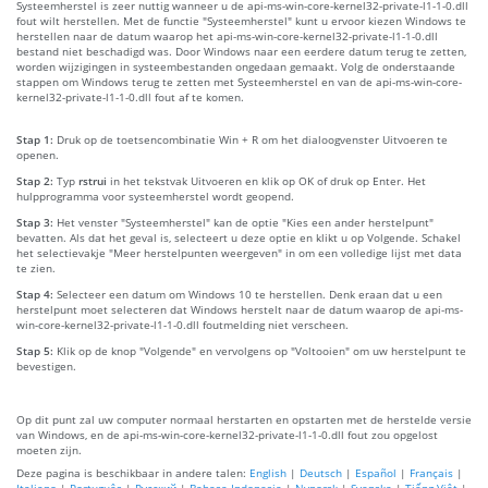
Systeemherstel is zeer nuttig wanneer u de api-ms-win-core-kernel32-private-l1-1-0.dll
fout wilt herstellen. Met de functie "Systeemherstel" kunt u ervoor kiezen Windows te
herstellen naar de datum waarop het api-ms-win-core-kernel32-private-l1-1-0.dll
bestand niet beschadigd was. Door Windows naar een eerdere datum terug te zetten,
worden wijzigingen in systeembestanden ongedaan gemaakt. Volg de onderstaande
stappen om Windows terug te zetten met Systeemherstel en van de api-ms-win-core-
kernel32-private-l1-1-0.dll fout af te komen.
Stap 1:
Druk op de toetsencombinatie Win + R om het dialoogvenster Uitvoeren te
openen.
Stap 2:
Typ
rstrui
in het tekstvak Uitvoeren en klik op OK of druk op Enter. Het
hulpprogramma voor systeemherstel wordt geopend.
Stap 3:
Het venster "Systeemherstel" kan de optie "Kies een ander herstelpunt"
bevatten. Als dat het geval is, selecteert u deze optie en klikt u op Volgende. Schakel
het selectievakje "Meer herstelpunten weergeven" in om een volledige lijst met data
te zien.
Stap 4:
Selecteer een datum om Windows 10 te herstellen. Denk eraan dat u een
herstelpunt moet selecteren dat Windows herstelt naar de datum waarop de api-ms-
win-core-kernel32-private-l1-1-0.dll foutmelding niet verscheen.
Stap 5:
Klik op de knop "Volgende" en vervolgens op "Voltooien" om uw herstelpunt te
bevestigen.
Op dit punt zal uw computer normaal herstarten en opstarten met de herstelde versie
van Windows, en de api-ms-win-core-kernel32-private-l1-1-0.dll fout zou opgelost
moeten zijn.
Deze pagina is beschikbaar in andere talen:
English
|
Deutsch
|
Español
|
Français
|
Italiano
|
Português
|
Русский
|
Bahasa Indonesia
|
Nynorsk
|
Svenska
|
Tiếng Việt
|