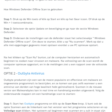
Hoe Windows Defender Offline Scan te gebruiken
Stap 1:
Druk op de Win toets of klik op Start en klik op het Gear icoon. Of druk op de
Win + I toetscombinatie.
Stap 2:
Selecteer de optie Update en beveiliging en ga naar de sectie Windows
Defender.
Stap 3:
Onderaan de instellingen van de defender staat het selectievakje " Windows
Defender Offline scan". Om deze te starten, klikt u op "Nu scannen". Merk op dat u
alle niet-opgeslagen gegevens moet opslaan voordat u uw PC opnieuw opstart.
Na het klikken op "Scan Nu" burton, zal de computer herstarten en automatisch
beginnen te zoeken naar virussen en malware. Na voltooiing van de scan wordt de
computer opnieuw opgestart, en in de meldingen ziet u een rapport over de voltooide
scan.
OPTIE 2 -
Outbyte Antivirus
Outbyte producten zijn een van de meest populaire en effectieve om malware en
ongewenste programma's te bestrijden, en ze komen van pas zelfs wanneer u een
antivirus van derden van hoge kwaliteit hebt geïnstalleerd. Scannen in de nieuwe
versie van Malwarebytes kan in real time en handmatig worden uitgevoerd. Volg de
onderstaande stappen om een handmatige scan te starten:
Stap 1:
Start het
Outbyte
programma en klik op de
Scan Now
knop. U kunt ook de
optie Scannen aan de linkerkant van het venster van het programma selecteren en op
Volledige scan
klikken. Het systeem zal beginnen met scannen en u zult in staat zijn