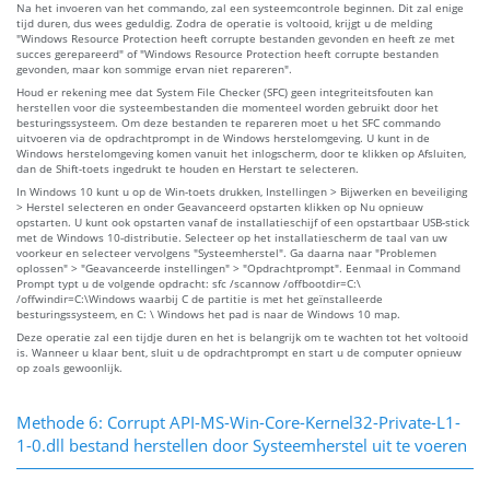
Na het invoeren van het commando, zal een systeemcontrole beginnen. Dit zal enige
tijd duren, dus wees geduldig. Zodra de operatie is voltooid, krijgt u de melding
"Windows Resource Protection heeft corrupte bestanden gevonden en heeft ze met
succes gerepareerd" of "Windows Resource Protection heeft corrupte bestanden
gevonden, maar kon sommige ervan niet repareren".
Houd er rekening mee dat System File Checker (SFC) geen integriteitsfouten kan
herstellen voor die systeembestanden die momenteel worden gebruikt door het
besturingssysteem. Om deze bestanden te repareren moet u het SFC commando
uitvoeren via de opdrachtprompt in de Windows herstelomgeving. U kunt in de
Windows herstelomgeving komen vanuit het inlogscherm, door te klikken op Afsluiten,
dan de Shift-toets ingedrukt te houden en Herstart te selecteren.
In Windows 10 kunt u op de Win-toets drukken, Instellingen > Bijwerken en beveiliging
> Herstel selecteren en onder Geavanceerd opstarten klikken op Nu opnieuw
opstarten. U kunt ook opstarten vanaf de installatieschijf of een opstartbaar USB-stick
met de Windows 10-distributie. Selecteer op het installatiescherm de taal van uw
voorkeur en selecteer vervolgens "Systeemherstel". Ga daarna naar "Problemen
oplossen" > "Geavanceerde instellingen" > "Opdrachtprompt". Eenmaal in Command
Prompt typt u de volgende opdracht: sfc /scannow /offbootdir=C:\
/offwindir=C:\Windows waarbij C de partitie is met het geïnstalleerde
besturingssysteem, en C: \ Windows het pad is naar de Windows 10 map.
Deze operatie zal een tijdje duren en het is belangrijk om te wachten tot het voltooid
is. Wanneer u klaar bent, sluit u de opdrachtprompt en start u de computer opnieuw
op zoals gewoonlijk.
Methode 6: Corrupt API-MS-Win-Core-Kernel32-Private-L1-
1-0.dll bestand herstellen door Systeemherstel uit te voeren