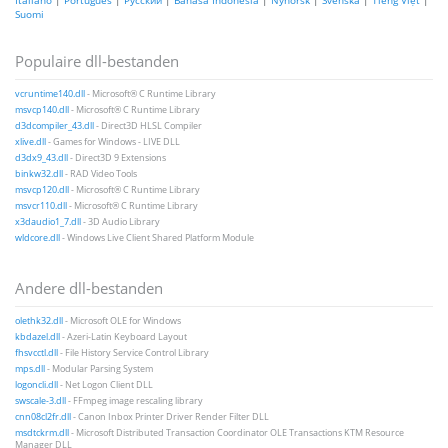
Suomi
Populaire dll-bestanden
vcruntime140.dll
- Microsoft® C Runtime Library
msvcp140.dll
- Microsoft® C Runtime Library
d3dcompiler_43.dll
- Direct3D HLSL Compiler
xlive.dll
- Games for Windows - LIVE DLL
d3dx9_43.dll
- Direct3D 9 Extensions
binkw32.dll
- RAD Video Tools
msvcp120.dll
- Microsoft® C Runtime Library
msvcr110.dll
- Microsoft® C Runtime Library
x3daudio1_7.dll
- 3D Audio Library
wldcore.dll
- Windows Live Client Shared Platform Module
Andere dll-bestanden
olethk32.dll
- Microsoft OLE for Windows
kbdazel.dll
- Azeri-Latin Keyboard Layout
fhsvcctl.dll
- File History Service Control Library
mps.dll
- Modular Parsing System
logoncli.dll
- Net Logon Client DLL
swscale-3.dll
- FFmpeg image rescaling library
cnn08cl2fr.dll
- Canon Inbox Printer Driver Render Filter DLL
msdtckrm.dll
- Microsoft Distributed Transaction Coordinator OLE Transactions KTM Resource
Manager DLL