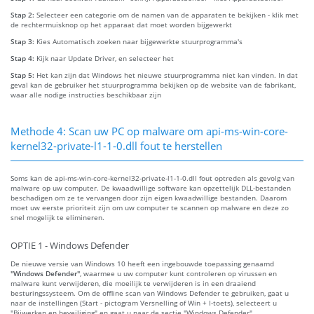
Stap 2:
Selecteer een categorie om de namen van de apparaten te bekijken - klik met
de rechtermuisknop op het apparaat dat moet worden bijgewerkt
Stap 3:
Kies Automatisch zoeken naar bijgewerkte stuurprogramma's
Stap 4:
Kijk naar Update Driver, en selecteer het
Stap 5:
Het kan zijn dat Windows het nieuwe stuurprogramma niet kan vinden. In dat
geval kan de gebruiker het stuurprogramma bekijken op de website van de fabrikant,
waar alle nodige instructies beschikbaar zijn
Methode 4: Scan uw PC op malware om api-ms-win-core-
kernel32-private-l1-1-0.dll fout te herstellen
Soms kan de api-ms-win-core-kernel32-private-l1-1-0.dll fout optreden als gevolg van
malware op uw computer. De kwaadwillige software kan opzettelijk DLL-bestanden
beschadigen om ze te vervangen door zijn eigen kwaadwillige bestanden. Daarom
moet uw eerste prioriteit zijn om uw computer te scannen op malware en deze zo
snel mogelijk te elimineren.
OPTIE 1 - Windows Defender
De nieuwe versie van Windows 10 heeft een ingebouwde toepassing genaamd
"Windows Defender"
, waarmee u uw computer kunt controleren op virussen en
malware kunt verwijderen, die moeilijk te verwijderen is in een draaiend
besturingssysteem. Om de offline scan van Windows Defender te gebruiken, gaat u
naar de instellingen (Start - pictogram Versnelling of Win + I-toets), selecteert u
"Bijwerken en beveiliging" en gaat u naar de sectie "Windows Defender".