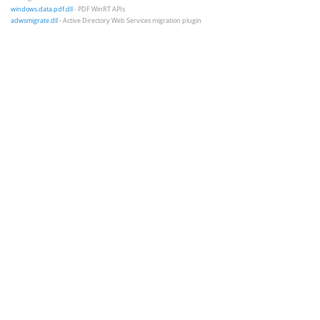
windows.data.pdf.dll
- PDF WinRT APIs
adwsmigrate.dll
- Active Directory Web Services migration plugin