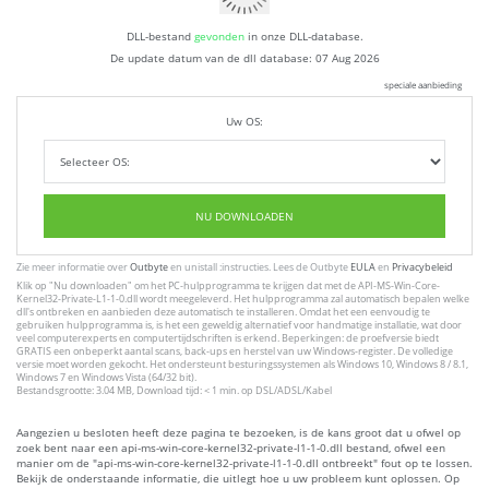
DLL-bestand
gevonden
in onze DLL-database.
De update datum van de dll database:
07 Aug 2026
speciale aanbieding
Uw OS:
NU DOWNLOADEN
Zie meer informatie over
Outbyte
en unistall :instructies. Lees de Outbyte
EULA
en
Privacybeleid
Klik op
"Nu downloaden"
om het PC-hulpprogramma te krijgen dat met de API-MS-Win-Core-
Kernel32-Private-L1-1-0.dll wordt meegeleverd. Het hulpprogramma zal automatisch bepalen welke
dll's ontbreken en aanbieden deze automatisch te installeren. Omdat het een eenvoudig te
gebruiken hulpprogramma is, is het een geweldig alternatief voor handmatige installatie, wat door
veel computerexperts en computertijdschriften is erkend. Beperkingen: de proefversie biedt
GRATIS een onbeperkt aantal scans, back-ups en herstel van uw Windows-register. De volledige
versie moet worden gekocht. Het ondersteunt besturingssystemen als Windows 10, Windows 8 / 8.1,
Windows 7 en Windows Vista (64/32 bit).
Bestandsgrootte: 3.04 MB, Download tijd: < 1 min. op DSL/ADSL/Kabel
Aangezien u besloten heeft deze pagina te bezoeken, is de kans groot dat u ofwel op
zoek bent naar een api-ms-win-core-kernel32-private-l1-1-0.dll bestand, ofwel een
manier om de "api-ms-win-core-kernel32-private-l1-1-0.dll ontbreekt" fout op te lossen.
Bekijk de onderstaande informatie, die uitlegt hoe u uw probleem kunt oplossen. Op