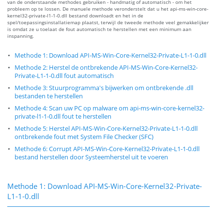
van de onderstaande methodes gebruiken - handmatig of automatisch - om het
probleem op te lossen. De manuele methode veronderstelt dat u het api-ms-win-core-
kernel32-private-l1-1-0.dll bestand downloadt en het in de
spel/toepassingsinstallatiemap plaatst, terwijl de tweede methode veel gemakkelijker
is omdat ze u toelaat de fout automatisch te herstellen met een minimum aan
inspanning.
Methode 1: Download API-MS-Win-Core-Kernel32-Private-L1-1-0.dll
Methode 2: Herstel de ontbrekende API-MS-Win-Core-Kernel32-
Private-L1-1-0.dll fout automatisch
Methode 3: Stuurprogramma's bijwerken om ontbrekende .dll
bestanden te herstellen
Methode 4: Scan uw PC op malware om api-ms-win-core-kernel32-
private-l1-1-0.dll fout te herstellen
Methode 5: Herstel API-MS-Win-Core-Kernel32-Private-L1-1-0.dll
ontbrekende fout met System File Checker (SFC)
Methode 6: Corrupt API-MS-Win-Core-Kernel32-Private-L1-1-0.dll
bestand herstellen door Systeemherstel uit te voeren
Methode 1: Download API-MS-Win-Core-Kernel32-Private-
L1-1-0.dll