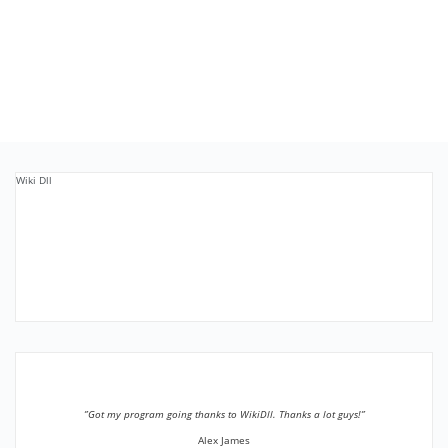
Wiki Dll
”Got my program going thanks to WikiDll. Thanks a lot guys!”
Alex James