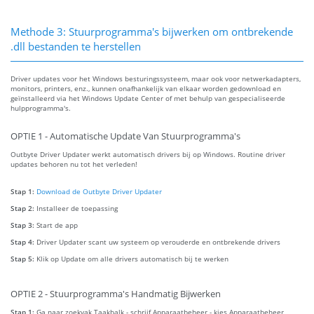
Methode 3: Stuurprogramma's bijwerken om ontbrekende
.dll bestanden te herstellen
Driver updates voor het Windows besturingssysteem, maar ook voor netwerkadapters,
monitors, printers, enz., kunnen onafhankelijk van elkaar worden gedownload en
geïnstalleerd via het Windows Update Center of met behulp van gespecialiseerde
hulpprogramma's.
OPTIE 1 - Automatische Update Van Stuurprogramma's
Outbyte Driver Updater werkt automatisch drivers bij op Windows. Routine driver
updates behoren nu tot het verleden!
Stap 1:
Download de Outbyte Driver Updater
Stap 2:
Installeer de toepassing
Stap 3:
Start de app
Stap 4:
Driver Updater scant uw systeem op verouderde en ontbrekende drivers
Stap 5:
Klik op Update om alle drivers automatisch bij te werken
OPTIE 2 - Stuurprogramma's Handmatig Bijwerken
Stap 1:
Ga naar zoekvak Taakbalk - schrijf Apparaatbeheer - kies Apparaatbeheer