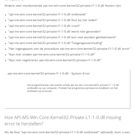
Andere veel voorkomende api-ms-win-core-kernel32-private-l1-1-0.dll fouten zijn:
“api-ms-win-core-kernel32-private-l1-1-0.dll ontbreekt”
“api-ms-win-core-kernel32-private-l1-1-0.dll fout bij het laden”
“api-ms-win-core-kernel32-private-l1-1-0.dll crash”
“api-ms-win-core-kernel32-private-l1-1-0.dll werd niet gevonden”
“api-ms-win-core-kernel32-private-l1-1-0.dll kon niet worden gelokaliseerd”
“api-ms-win-core-kernel32-private-l1-1-0.dll Toegangsovertreding”
“Het ingangspunt van de procedure api-ms-win-core-kernel32-private-l1-1-0.dll error”
“Kan niet vinden api-ms-win-core-kernel32-private-l1-1-0.dll”
“Kan niet registreren api-ms-win-core-kernel32-private-l1-1-0.dll”
api-ms-win-core-kernel32-private-l1-1-0.dll - System Error
Het programma kan niet starten omdat api-ms-win-core-kernel32-private-l1-1-0.dll
ontbreekt op uw computer. Probeer het programma opnieuw te installeren om het
probleem op te lossen.
Hoe API-MS-Win-Core-Kernel32-Private-L1-1-0.dll missing
error te herstellen?
Als de fout "api-ms-win-core-kernel32-private-l1-1-0.dll ontbreekt" optreedt, kunt u een