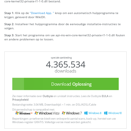
core-kernel32-private-l1-1-0.dll bestand.
Stap 1:
Klik op de
“Download App. ”
knop om een automatisch hulpprogramma te
krijgen, geleverd door WikiDll.
Stap 2:
Installeer het hulpprogramma door de eenvoudige installatie-instructies te
volgen.
Stap 3:
Start het programma om uw api-ms-win-core-kernel32-private-l1-1-0.dll fouten
en andere problemen op te lossen.
speciale aanbieding
4.365.534
downloads
Download
Oplossing
Zie meer informatie over
Outbyte
en unistall :instructies. Lees de Outbyte
EULA
en
Privacybeleid
Bestandsgrootte: 3.04 MB, Downloadtijd: < 1 min. on DSL/ADSL/Cable
Dit gereedschap is compatibel met:
Beperkingen: proefversie biedt een onbeperkt aantal scans, back-up, herstel van uw
Windows-register GRATIS. Volledige versie moet worden gekocht.