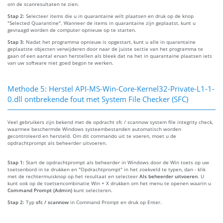
om de scanresultaten te zien.
Stap 2:
Selecteer items die u in quarantaine wilt plaatsen en druk op de knop
"Selected Quarantine". Wanneer de items in quarantaine zijn geplaatst, kunt u
gevraagd worden de computer opnieuw op te starten.
Stap 3:
Nadat het programma opnieuw is opgestart, kunt u alle in quarantaine
geplaatste objecten verwijderen door naar de juiste sectie van het programma te
gaan of een aantal ervan herstellen als bleek dat na het in quarantaine plaatsen iets
van uw software niet goed begon te werken.
Methode 5: Herstel API-MS-Win-Core-Kernel32-Private-L1-1-
0.dll ontbrekende fout met System File Checker (SFC)
Veel gebruikers zijn bekend met de opdracht sfc / scannow system file integrity check,
waarmee beschermde Windows systeembestanden automatisch worden
gecontroleerd en hersteld. Om dit commando uit te voeren, moet u de
opdrachtprompt als beheerder uitvoeren.
Stap 1:
Start de opdrachtprompt als beheerder in Windows door de Win toets op uw
toetsenbord in te drukken en "Opdrachtprompt" in het zoekveld te typen, dan - klik
met de rechtermuisknop op het resultaat en selecteer
Als beheerder uitvoeren
. U
kunt ook op de toetsencombinatie Win + X drukken om het menu te openen waarin u
Command Prompt (Admin)
kunt selecteren.
Stap 2:
Typ
sfc / scannow
in Command Prompt en druk op Enter.