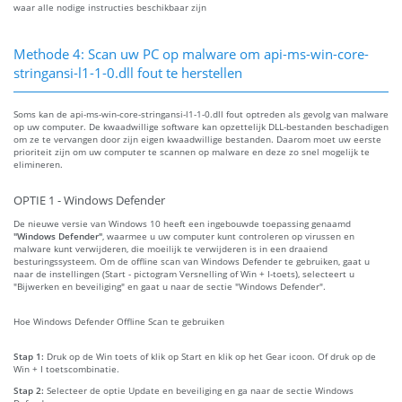
waar alle nodige instructies beschikbaar zijn
Methode 4: Scan uw PC op malware om api-ms-win-core-
stringansi-l1-1-0.dll fout te herstellen
Soms kan de api-ms-win-core-stringansi-l1-1-0.dll fout optreden als gevolg van malware
op uw computer. De kwaadwillige software kan opzettelijk DLL-bestanden beschadigen
om ze te vervangen door zijn eigen kwaadwillige bestanden. Daarom moet uw eerste
prioriteit zijn om uw computer te scannen op malware en deze zo snel mogelijk te
elimineren.
OPTIE 1 - Windows Defender
De nieuwe versie van Windows 10 heeft een ingebouwde toepassing genaamd
"Windows Defender"
, waarmee u uw computer kunt controleren op virussen en
malware kunt verwijderen, die moeilijk te verwijderen is in een draaiend
besturingssysteem. Om de offline scan van Windows Defender te gebruiken, gaat u
naar de instellingen (Start - pictogram Versnelling of Win + I-toets), selecteert u
"Bijwerken en beveiliging" en gaat u naar de sectie "Windows Defender".
Hoe Windows Defender Offline Scan te gebruiken
Stap 1:
Druk op de Win toets of klik op Start en klik op het Gear icoon. Of druk op de
Win + I toetscombinatie.
Stap 2:
Selecteer de optie Update en beveiliging en ga naar de sectie Windows