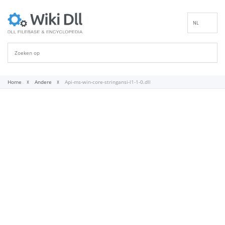
NL
EN
DE
ES
FR
Home
Andere
Api-ms-win-core-stringansi-l1-1-0.dll
IT
PT
RU
ID
NN
SV
VI
FI