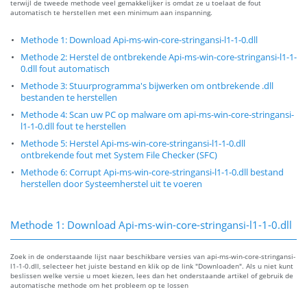
terwijl de tweede methode veel gemakkelijker is omdat ze u toelaat de fout
automatisch te herstellen met een minimum aan inspanning.
Methode 1: Download Api-ms-win-core-stringansi-l1-1-0.dll
Methode 2: Herstel de ontbrekende Api-ms-win-core-stringansi-l1-1-
0.dll fout automatisch
Methode 3: Stuurprogramma's bijwerken om ontbrekende .dll
bestanden te herstellen
Methode 4: Scan uw PC op malware om api-ms-win-core-stringansi-
l1-1-0.dll fout te herstellen
Methode 5: Herstel Api-ms-win-core-stringansi-l1-1-0.dll
ontbrekende fout met System File Checker (SFC)
Methode 6: Corrupt Api-ms-win-core-stringansi-l1-1-0.dll bestand
herstellen door Systeemherstel uit te voeren
Methode 1: Download Api-ms-win-core-stringansi-l1-1-0.dll
Zoek in de onderstaande lijst naar beschikbare versies van api-ms-win-core-stringansi-
l1-1-0.dll, selecteer het juiste bestand en klik op de link "Downloaden". Als u niet kunt
beslissen welke versie u moet kiezen, lees dan het onderstaande artikel of gebruik de
automatische methode om het probleem op te lossen