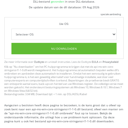
DLL-bestand
gevonden
in onze DLL-database.
De update datum van de dll database:
09 Aug 2026
speciale aanbieding
Uw OS:
NU DOWNLOADEN
Zie meer informatie over
Outbyte
en unistall :instructies. Lees de Outbyte
EULA
en
Privacybeleid
Klik op
"Nu downloaden"
om het PC-hulpprogramma te krijgen dat met de api-ms-win-core-
stringansi-l1-1-0.dll wordt meegeleverd. Het hulpprogramma zal automatisch bepalen welke dll's
ontbreken en aanbieden deze automatisch te installeren. Omdat het een eenvoudig te gebruiken
hulpprogramma is, is het een geweldig alternatief voor handmatige installatie, wat door veel
computerexperts en computertijdschriften is erkend. Beperkingen: de proefversie biedt GRATIS
een onbeperkt aantal scans, back-ups en herstel van uw Windows-register. De volledige versie moet
worden gekocht. Het ondersteunt besturingssystemen als Windows 10, Windows 8 / 8.1, Windows 7
en Windows Vista (64/32 bit).
Bestandsgrootte: 3.04 MB, Download tijd: < 1 min. op DSL/ADSL/Kabel
Aangezien u besloten heeft deze pagina te bezoeken, is de kans groot dat u ofwel op
zoek bent naar een api-ms-win-core-stringansi-l1-1-0.dll bestand, ofwel een manier om
de "api-ms-win-core-stringansi-l1-1-0.dll ontbreekt" fout op te lossen. Bekijk de
onderstaande informatie, die uitlegt hoe u uw probleem kunt oplossen. Op deze
pagina kunt u ook het bestand api-ms-win-core-stringansi-l1-1-0.dll downloaden.