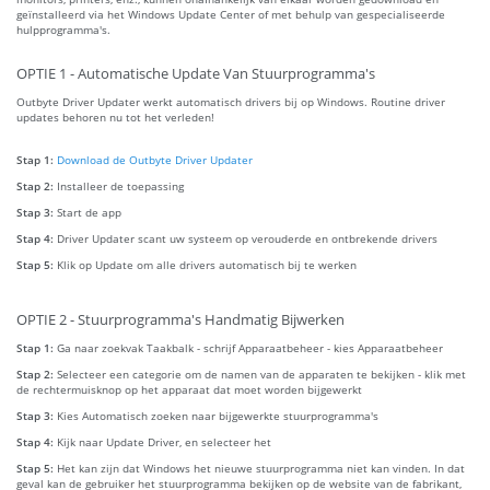
geïnstalleerd via het Windows Update Center of met behulp van gespecialiseerde
hulpprogramma's.
OPTIE 1 - Automatische Update Van Stuurprogramma's
Outbyte Driver Updater werkt automatisch drivers bij op Windows. Routine driver
updates behoren nu tot het verleden!
Stap 1:
Download de Outbyte Driver Updater
Stap 2:
Installeer de toepassing
Stap 3:
Start de app
Stap 4:
Driver Updater scant uw systeem op verouderde en ontbrekende drivers
Stap 5:
Klik op Update om alle drivers automatisch bij te werken
OPTIE 2 - Stuurprogramma's Handmatig Bijwerken
Stap 1:
Ga naar zoekvak Taakbalk - schrijf Apparaatbeheer - kies Apparaatbeheer
Stap 2:
Selecteer een categorie om de namen van de apparaten te bekijken - klik met
de rechtermuisknop op het apparaat dat moet worden bijgewerkt
Stap 3:
Kies Automatisch zoeken naar bijgewerkte stuurprogramma's
Stap 4:
Kijk naar Update Driver, en selecteer het
Stap 5:
Het kan zijn dat Windows het nieuwe stuurprogramma niet kan vinden. In dat
geval kan de gebruiker het stuurprogramma bekijken op de website van de fabrikant,