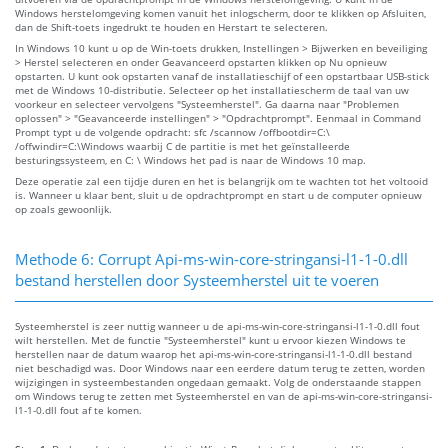
Windows herstelomgeving komen vanuit het inlogscherm, door te klikken op Afsluiten,
dan de Shift-toets ingedrukt te houden en Herstart te selecteren.
In Windows 10 kunt u op de Win-toets drukken, Instellingen > Bijwerken en beveiliging
> Herstel selecteren en onder Geavanceerd opstarten klikken op Nu opnieuw
opstarten. U kunt ook opstarten vanaf de installatieschijf of een opstartbaar USB-stick
met de Windows 10-distributie. Selecteer op het installatiescherm de taal van uw
voorkeur en selecteer vervolgens "Systeemherstel". Ga daarna naar "Problemen
oplossen" > "Geavanceerde instellingen" > "Opdrachtprompt". Eenmaal in Command
Prompt typt u de volgende opdracht: sfc /scannow /offbootdir=C:\
/offwindir=C:\Windows waarbij C de partitie is met het geïnstalleerde
besturingssysteem, en C: \ Windows het pad is naar de Windows 10 map.
Deze operatie zal een tijdje duren en het is belangrijk om te wachten tot het voltooid
is. Wanneer u klaar bent, sluit u de opdrachtprompt en start u de computer opnieuw
op zoals gewoonlijk.
Methode 6: Corrupt Api-ms-win-core-stringansi-l1-1-0.dll
bestand herstellen door Systeemherstel uit te voeren
Systeemherstel is zeer nuttig wanneer u de api-ms-win-core-stringansi-l1-1-0.dll fout
wilt herstellen. Met de functie "Systeemherstel" kunt u ervoor kiezen Windows te
herstellen naar de datum waarop het api-ms-win-core-stringansi-l1-1-0.dll bestand
niet beschadigd was. Door Windows naar een eerdere datum terug te zetten, worden
wijzigingen in systeembestanden ongedaan gemaakt. Volg de onderstaande stappen
om Windows terug te zetten met Systeemherstel en van de api-ms-win-core-stringansi-
l1-1-0.dll fout af te komen.