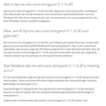
Wat is Api-ms-win-core-stringansi-l1-1-0.dll?
Api-ms-win-core-stringansi-l1-1-0.dll een DLL (Dynamic Link Library) file, ontwikkeld
door Microsoft, dat wordt verwezen naar essentiële systeembestanden van het
Windows OS. Het bevat meestal een set van procedures en stuurprogramma's, die
door Windows kunnen worden toegepast.
Waar wordt Api-ms-win-core-stringansi-l1-1-0.dll voor
gebruikt?
Api-ms-win-core-stringansi-l1-1-0.dll file, ook bekend als ApiSet Stub DLL, wordt vaak
geassocieerd met Microsoft® Windows® Operating System. Het is een essentieel
onderdeel, dat ervoor zorgt dat Windows-programma's naar behoren werken. Dus als
het api-ms-win-core-stringansi-l1-1-0.dll bestand ontbreekt, kan dat een negatieve
invloed hebben op de werking van de bijbehorende software.
Wat betekent Api-ms-win-core-stringansi-l1-1-0.dll is missing
error?
Er zijn verschillende redenen die api-ms-win-core-stringansi-l1-1-0.dll fouten kunnen
veroorzaken. Deze omvatten Windows-registerproblemen, kwaadaardige software,
gebrekkige toepassingen, enz.
Foutmeldingen in verband met het api-ms-win-core-stringansi-l1-1-0.dll bestand
kunnen er ook op wijzen dat het bestand verkeerd geïnstalleerd, beschadigd of
verwijderd is.
Andere veel voorkomende api-ms-win-core-stringansi-l1-1-0.dll fouten zijn: