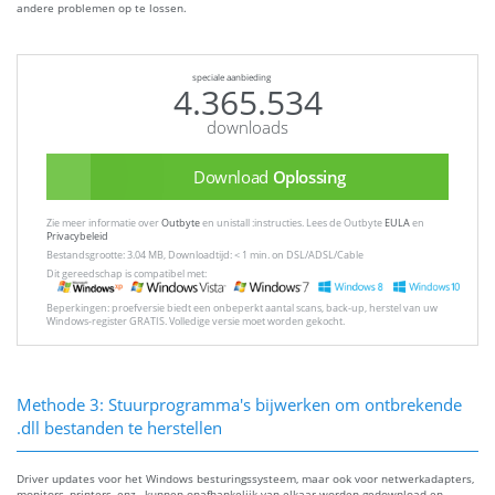
andere problemen op te lossen.
speciale aanbieding
4.365.534
downloads
Download
Oplossing
Zie meer informatie over
Outbyte
en unistall :instructies. Lees de Outbyte
EULA
en
Privacybeleid
Bestandsgrootte: 3.04 MB, Downloadtijd: < 1 min. on DSL/ADSL/Cable
Dit gereedschap is compatibel met:
Beperkingen: proefversie biedt een onbeperkt aantal scans, back-up, herstel van uw
Windows-register GRATIS. Volledige versie moet worden gekocht.
Methode 3: Stuurprogramma's bijwerken om ontbrekende
.dll bestanden te herstellen
Driver updates voor het Windows besturingssysteem, maar ook voor netwerkadapters,
monitors, printers, enz., kunnen onafhankelijk van elkaar worden gedownload en