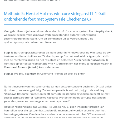
Methode 5: Herstel Api-ms-win-core-stringansi-l1-1-0.dll
ontbrekende fout met System File Checker (SFC)
Veel gebruikers zijn bekend met de opdracht sfc / scannow system file integrity check,
waarmee beschermde Windows systeembestanden automatisch worden
gecontroleerd en hersteld. Om dit commando uit te voeren, moet u de
opdrachtprompt als beheerder uitvoeren.
Stap 1:
Start de opdrachtprompt als beheerder in Windows door de Win toets op uw
toetsenbord in te drukken en "Opdrachtprompt" in het zoekveld te typen, dan - klik
met de rechtermuisknop op het resultaat en selecteer
Als beheerder uitvoeren
. U
kunt ook op de toetsencombinatie Win + X drukken om het menu te openen waarin u
Command Prompt (Admin)
kunt selecteren.
Stap 2:
Typ
sfc / scannow
in Command Prompt en druk op Enter.
Na het invoeren van het commando, zal een systeemcontrole beginnen. Dit zal enige
tijd duren, dus wees geduldig. Zodra de operatie is voltooid, krijgt u de melding
"Windows Resource Protection heeft corrupte bestanden gevonden en heeft ze met
succes gerepareerd" of "Windows Resource Protection heeft corrupte bestanden
gevonden, maar kon sommige ervan niet repareren".
Houd er rekening mee dat System File Checker (SFC) geen integriteitsfouten kan
herstellen voor die systeembestanden die momenteel worden gebruikt door het
besturingssysteem. Om deze bestanden te repareren moet u het SFC commando
uitvoeren via de opdrachtprompt in de Windows herstelomgeving. U kunt in de