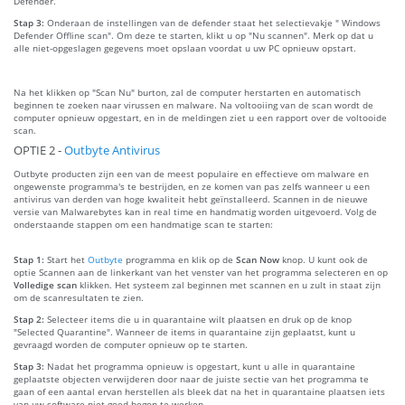
Defender.
Stap 3:
Onderaan de instellingen van de defender staat het selectievakje " Windows
Defender Offline scan". Om deze te starten, klikt u op "Nu scannen". Merk op dat u
alle niet-opgeslagen gegevens moet opslaan voordat u uw PC opnieuw opstart.
Na het klikken op "Scan Nu" burton, zal de computer herstarten en automatisch
beginnen te zoeken naar virussen en malware. Na voltooiing van de scan wordt de
computer opnieuw opgestart, en in de meldingen ziet u een rapport over de voltooide
scan.
OPTIE 2 -
Outbyte Antivirus
Outbyte producten zijn een van de meest populaire en effectieve om malware en
ongewenste programma's te bestrijden, en ze komen van pas zelfs wanneer u een
antivirus van derden van hoge kwaliteit hebt geïnstalleerd. Scannen in de nieuwe
versie van Malwarebytes kan in real time en handmatig worden uitgevoerd. Volg de
onderstaande stappen om een handmatige scan te starten:
Stap 1:
Start het
Outbyte
programma en klik op de
Scan Now
knop. U kunt ook de
optie Scannen aan de linkerkant van het venster van het programma selecteren en op
Volledige scan
klikken. Het systeem zal beginnen met scannen en u zult in staat zijn
om de scanresultaten te zien.
Stap 2:
Selecteer items die u in quarantaine wilt plaatsen en druk op de knop
"Selected Quarantine". Wanneer de items in quarantaine zijn geplaatst, kunt u
gevraagd worden de computer opnieuw op te starten.
Stap 3:
Nadat het programma opnieuw is opgestart, kunt u alle in quarantaine
geplaatste objecten verwijderen door naar de juiste sectie van het programma te
gaan of een aantal ervan herstellen als bleek dat na het in quarantaine plaatsen iets
van uw software niet goed begon te werken.