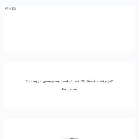
Wiki Dll
”Got my program going thanks to WikiDll. Thanks a lot guys!”
Alex James
1 000 000 +