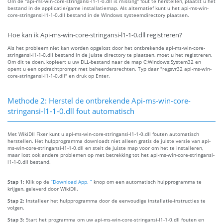
Om de "api-ms-win-core-stringansi-l1-1-0.dll is missing" fout te herstellen, plaatst u het
bestand in de applicatie/game installatiemap. Als alternatief kunt u het api-ms-win-
core-stringansi-l1-1-0.dll bestand in de Windows systeemdirectory plaatsen.
Hoe kan ik Api-ms-win-core-stringansi-l1-1-0.dll registreren?
Als het probleem niet kan worden opgelost door het ontbrekende api-ms-win-core-
stringansi-l1-1-0.dll bestand in de juiste directory te plaatsen, moet u het registreren.
Om dit te doen, kopieert u uw DLL-bestand naar de map C:Windows:System32 en
opent u een opdrachtprompt met beheerdersrechten. Typ daar "regsvr32 api-ms-win-
core-stringansi-l1-1-0.dll" en druk op Enter.
Methode 2: Herstel de ontbrekende Api-ms-win-core-
stringansi-l1-1-0.dll fout automatisch
Met WikiDll Fixer kunt u api-ms-win-core-stringansi-l1-1-0.dll fouten automatisch
herstellen. Het hulpprogramma downloadt niet alleen gratis de juiste versie van api-
ms-win-core-stringansi-l1-1-0.dll en stelt de juiste map voor om het te installeren,
maar lost ook andere problemen op met betrekking tot het api-ms-win-core-stringansi-
l1-1-0.dll bestand.
Stap 1:
Klik op de
“Download App. ”
knop om een automatisch hulpprogramma te
krijgen, geleverd door WikiDll.
Stap 2:
Installeer het hulpprogramma door de eenvoudige installatie-instructies te
volgen.
Stap 3:
Start het programma om uw api-ms-win-core-stringansi-l1-1-0.dll fouten en