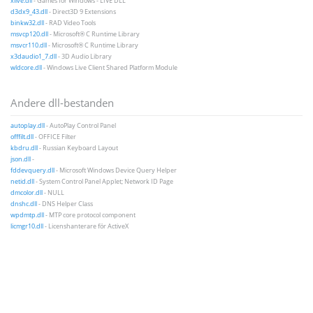
xlive.dll
- Games for Windows - LIVE DLL
d3dx9_43.dll
- Direct3D 9 Extensions
binkw32.dll
- RAD Video Tools
msvcp120.dll
- Microsoft® C Runtime Library
msvcr110.dll
- Microsoft® C Runtime Library
x3daudio1_7.dll
- 3D Audio Library
wldcore.dll
- Windows Live Client Shared Platform Module
Andere dll-bestanden
autoplay.dll
- AutoPlay Control Panel
offfilt.dll
- OFFICE Filter
kbdru.dll
- Russian Keyboard Layout
json.dll
-
fddevquery.dll
- Microsoft Windows Device Query Helper
netid.dll
- System Control Panel Applet; Network ID Page
dmcolor.dll
- NULL
dnshc.dll
- DNS Helper Class
wpdmtp.dll
- MTP core protocol component
licmgr10.dll
- Licenshanterare för ActiveX