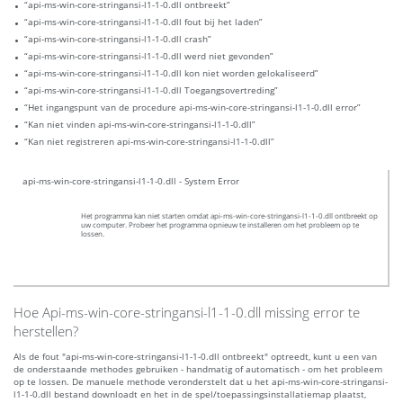
“api-ms-win-core-stringansi-l1-1-0.dll ontbreekt”
“api-ms-win-core-stringansi-l1-1-0.dll fout bij het laden”
“api-ms-win-core-stringansi-l1-1-0.dll crash”
“api-ms-win-core-stringansi-l1-1-0.dll werd niet gevonden”
“api-ms-win-core-stringansi-l1-1-0.dll kon niet worden gelokaliseerd”
“api-ms-win-core-stringansi-l1-1-0.dll Toegangsovertreding”
“Het ingangspunt van de procedure api-ms-win-core-stringansi-l1-1-0.dll error”
“Kan niet vinden api-ms-win-core-stringansi-l1-1-0.dll”
“Kan niet registreren api-ms-win-core-stringansi-l1-1-0.dll”
api-ms-win-core-stringansi-l1-1-0.dll - System Error
Het programma kan niet starten omdat api-ms-win-core-stringansi-l1-1-0.dll ontbreekt op
uw computer. Probeer het programma opnieuw te installeren om het probleem op te
lossen.
Hoe Api-ms-win-core-stringansi-l1-1-0.dll missing error te
herstellen?
Als de fout "api-ms-win-core-stringansi-l1-1-0.dll ontbreekt" optreedt, kunt u een van
de onderstaande methodes gebruiken - handmatig of automatisch - om het probleem
op te lossen. De manuele methode veronderstelt dat u het api-ms-win-core-stringansi-
l1-1-0.dll bestand downloadt en het in de spel/toepassingsinstallatiemap plaatst,