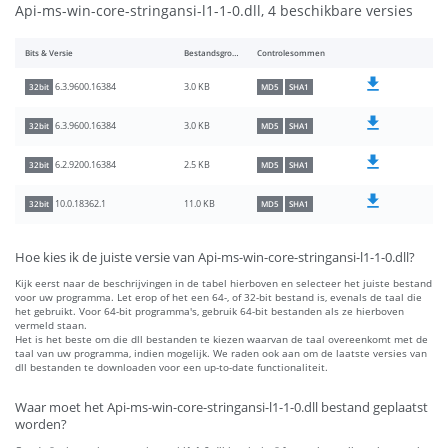
Api-ms-win-core-stringansi-l1-1-0.dll, 4 beschikbare versies
Bits & Versie
Bestandsgrootte
Controlesommen
3.0 KB
6.3.9600.16384
32bit
MD5
SHA1
3.0 KB
6.3.9600.16384
32bit
MD5
SHA1
2.5 KB
6.2.9200.16384
32bit
MD5
SHA1
11.0 KB
10.0.18362.1
32bit
MD5
SHA1
Hoe kies ik de juiste versie van Api-ms-win-core-stringansi-l1-1-0.dll?
Kijk eerst naar de beschrijvingen in de tabel hierboven en selecteer het juiste bestand
voor uw programma. Let erop of het een 64-, of 32-bit bestand is, evenals de taal die
het gebruikt. Voor 64-bit programma's, gebruik 64-bit bestanden als ze hierboven
vermeld staan.
Het is het beste om die dll bestanden te kiezen waarvan de taal overeenkomt met de
taal van uw programma, indien mogelijk. We raden ook aan om de laatste versies van
dll bestanden te downloaden voor een up-to-date functionaliteit.
Waar moet het Api-ms-win-core-stringansi-l1-1-0.dll bestand geplaatst
worden?