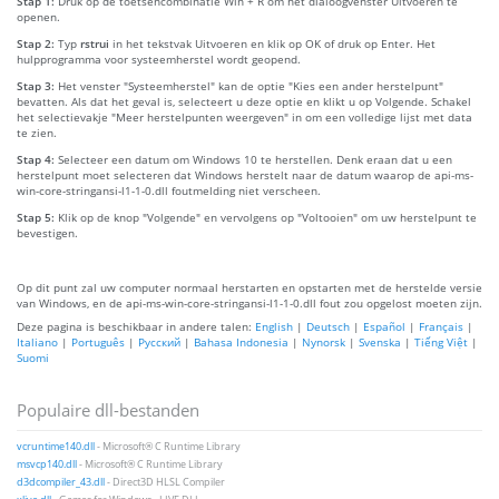
Stap 1:
Druk op de toetsencombinatie Win + R om het dialoogvenster Uitvoeren te
openen.
Stap 2:
Typ
rstrui
in het tekstvak Uitvoeren en klik op OK of druk op Enter. Het
hulpprogramma voor systeemherstel wordt geopend.
Stap 3:
Het venster "Systeemherstel" kan de optie "Kies een ander herstelpunt"
bevatten. Als dat het geval is, selecteert u deze optie en klikt u op Volgende. Schakel
het selectievakje "Meer herstelpunten weergeven" in om een volledige lijst met data
te zien.
Stap 4:
Selecteer een datum om Windows 10 te herstellen. Denk eraan dat u een
herstelpunt moet selecteren dat Windows herstelt naar de datum waarop de api-ms-
win-core-stringansi-l1-1-0.dll foutmelding niet verscheen.
Stap 5:
Klik op de knop "Volgende" en vervolgens op "Voltooien" om uw herstelpunt te
bevestigen.
Op dit punt zal uw computer normaal herstarten en opstarten met de herstelde versie
van Windows, en de api-ms-win-core-stringansi-l1-1-0.dll fout zou opgelost moeten zijn.
Deze pagina is beschikbaar in andere talen:
English
|
Deutsch
|
Español
|
Français
|
Italiano
|
Português
|
Русский
|
Bahasa Indonesia
|
Nynorsk
|
Svenska
|
Tiếng Việt
|
Suomi
Populaire dll-bestanden
vcruntime140.dll
- Microsoft® C Runtime Library
msvcp140.dll
- Microsoft® C Runtime Library
d3dcompiler_43.dll
- Direct3D HLSL Compiler