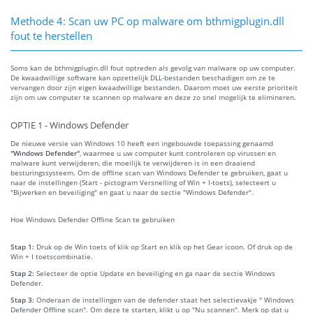
Methode 4: Scan uw PC op malware om bthmigplugin.dll
fout te herstellen
Soms kan de bthmigplugin.dll fout optreden als gevolg van malware op uw computer.
De kwaadwillige software kan opzettelijk DLL-bestanden beschadigen om ze te
vervangen door zijn eigen kwaadwillige bestanden. Daarom moet uw eerste prioriteit
zijn om uw computer te scannen op malware en deze zo snel mogelijk te elimineren.
OPTIE 1 - Windows Defender
De nieuwe versie van Windows 10 heeft een ingebouwde toepassing genaamd
"Windows Defender"
, waarmee u uw computer kunt controleren op virussen en
malware kunt verwijderen, die moeilijk te verwijderen is in een draaiend
besturingssysteem. Om de offline scan van Windows Defender te gebruiken, gaat u
naar de instellingen (Start - pictogram Versnelling of Win + I-toets), selecteert u
"Bijwerken en beveiliging" en gaat u naar de sectie "Windows Defender".
Hoe Windows Defender Offline Scan te gebruiken
Stap 1:
Druk op de Win toets of klik op Start en klik op het Gear icoon. Of druk op de
Win + I toetscombinatie.
Stap 2:
Selecteer de optie Update en beveiliging en ga naar de sectie Windows
Defender.
Stap 3:
Onderaan de instellingen van de defender staat het selectievakje " Windows
Defender Offline scan". Om deze te starten, klikt u op "Nu scannen". Merk op dat u