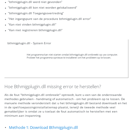
“bthmigplugin.dll werd niet gevonden”
“bthmigplugin.dll kon niet worden gelokaliseerd”
“bthmigplugin.dll Toegangsovertreding”
“Het ingangspunt van de procedure bthmigplugin.dll error”
“Kan niet vinden bthmigplugin.dll”
“Kan niet registreren bthmigplugin.dll”
bthmigplugin.dll - System Error
Het programma kan niet starten omdat bthmigplugin.dll ontbreekt op uw computer.
Probeer het programma opnieuw te installeren om het probleem op te lossen.
Hoe Bthmigplugin.dll missing error te herstellen?
Als de fout "bthmigplugin.dll ontbreekt" optreedt, kunt u een van de onderstaande
methodes gebruiken - handmatig of automatisch - om het probleem op te lossen. De
manuele methode veronderstelt dat u het bthmigplugin.dll bestand downloadt en het
in de spel/toepassingsinstallatiemap plaatst, terwijl de tweede methode veel
gemakkelijker is omdat ze u toelaat de fout automatisch te herstellen met een
minimum aan inspanning.
Methode 1: Download Bthmigplugin.dll