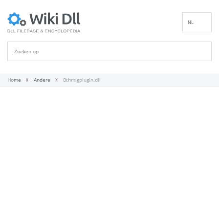
NL
EN
DE
ES
FR
Home
Andere
Bthmigplugin.dll
IT
PT
RU
ID
NN
SV
VI
FI