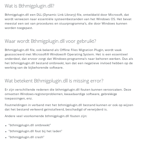
Wat is Bthmigplugin.dll?
Bthmigplugin.dll een DLL (Dynamic Link Library) file, ontwikkeld door Microsoft, dat
wordt verwezen naar essentiële systeembestanden van het Windows OS. Het bevat
meestal een set van procedures en stuurprogramma's, die door Windows kunnen
worden toegepast.
Waar wordt Bthmigplugin.dll voor gebruikt?
Bthmigplugin.dll file, ook bekend als Offline Files Migration Plugin, wordt vaak
geassocieerd met Microsoft® Windows® Operating System. Het is een essentieel
onderdeel, dat ervoor zorgt dat Windows-programma's naar behoren werken. Dus als
het bthmigplugin.dll bestand ontbreekt, kan dat een negatieve invloed hebben op de
werking van de bijbehorende software.
Wat betekent Bthmigplugin.dll is missing error?
Er zijn verschillende redenen die bthmigplugin.dll fouten kunnen veroorzaken. Deze
omvatten Windows-registerproblemen, kwaadaardige software, gebrekkige
toepassingen, enz.
Foutmeldingen in verband met het bthmigplugin.dll bestand kunnen er ook op wijzen
dat het bestand verkeerd geïnstalleerd, beschadigd of verwijderd is.
Andere veel voorkomende bthmigplugin.dll fouten zijn:
“bthmigplugin.dll ontbreekt”
“bthmigplugin.dll fout bij het laden”
“bthmigplugin.dll crash”