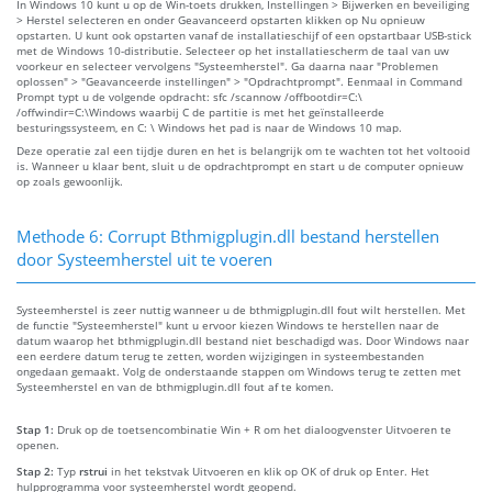
In Windows 10 kunt u op de Win-toets drukken, Instellingen > Bijwerken en beveiliging
> Herstel selecteren en onder Geavanceerd opstarten klikken op Nu opnieuw
opstarten. U kunt ook opstarten vanaf de installatieschijf of een opstartbaar USB-stick
met de Windows 10-distributie. Selecteer op het installatiescherm de taal van uw
voorkeur en selecteer vervolgens "Systeemherstel". Ga daarna naar "Problemen
oplossen" > "Geavanceerde instellingen" > "Opdrachtprompt". Eenmaal in Command
Prompt typt u de volgende opdracht: sfc /scannow /offbootdir=C:\
/offwindir=C:\Windows waarbij C de partitie is met het geïnstalleerde
besturingssysteem, en C: \ Windows het pad is naar de Windows 10 map.
Deze operatie zal een tijdje duren en het is belangrijk om te wachten tot het voltooid
is. Wanneer u klaar bent, sluit u de opdrachtprompt en start u de computer opnieuw
op zoals gewoonlijk.
Methode 6: Corrupt Bthmigplugin.dll bestand herstellen
door Systeemherstel uit te voeren
Systeemherstel is zeer nuttig wanneer u de bthmigplugin.dll fout wilt herstellen. Met
de functie "Systeemherstel" kunt u ervoor kiezen Windows te herstellen naar de
datum waarop het bthmigplugin.dll bestand niet beschadigd was. Door Windows naar
een eerdere datum terug te zetten, worden wijzigingen in systeembestanden
ongedaan gemaakt. Volg de onderstaande stappen om Windows terug te zetten met
Systeemherstel en van de bthmigplugin.dll fout af te komen.
Stap 1:
Druk op de toetsencombinatie Win + R om het dialoogvenster Uitvoeren te
openen.
Stap 2:
Typ
rstrui
in het tekstvak Uitvoeren en klik op OK of druk op Enter. Het
hulpprogramma voor systeemherstel wordt geopend.