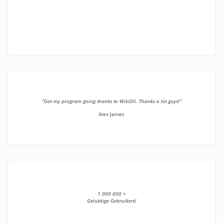
”Got my program going thanks to WikiDll. Thanks a lot guys!”
Alex James
1 000 000 +
Gelukkige Gebruikers!