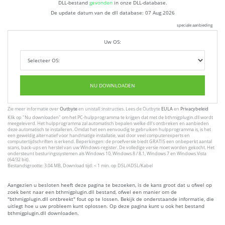
DLL-bestand
gevonden
in onze DLL-database.
De update datum van de dll database:
07 Aug 2026
speciale aanbieding
Uw OS:
NU DOWNLOADEN
Zie meer informatie over
Outbyte
en unistall :instructies. Lees de Outbyte
EULA
en
Privacybeleid
Klik op
"Nu downloaden"
om het PC-hulpprogramma te krijgen dat met de bthmigplugin.dll wordt
meegeleverd. Het hulpprogramma zal automatisch bepalen welke dll's ontbreken en aanbieden
deze automatisch te installeren. Omdat het een eenvoudig te gebruiken hulpprogramma is, is het
een geweldig alternatief voor handmatige installatie, wat door veel computerexperts en
computertijdschriften is erkend. Beperkingen: de proefversie biedt GRATIS een onbeperkt aantal
scans, back-ups en herstel van uw Windows-register. De volledige versie moet worden gekocht. Het
ondersteunt besturingssystemen als Windows 10, Windows 8 / 8.1, Windows 7 en Windows Vista
(64/32 bit).
Bestandsgrootte: 3.04 MB, Download tijd: < 1 min. op DSL/ADSL/Kabel
Aangezien u besloten heeft deze pagina te bezoeken, is de kans groot dat u ofwel op
zoek bent naar een bthmigplugin.dll bestand, ofwel een manier om de
"bthmigplugin.dll ontbreekt" fout op te lossen. Bekijk de onderstaande informatie, die
uitlegt hoe u uw probleem kunt oplossen. Op deze pagina kunt u ook het bestand
bthmigplugin.dll downloaden.