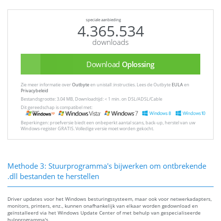
speciale aanbieding
4.365.534
downloads
Download
Oplossing
Zie meer informatie over
Outbyte
en unistall :instructies. Lees de Outbyte
EULA
en
Privacybeleid
Bestandsgrootte: 3.04 MB, Downloadtijd: < 1 min. on DSL/ADSL/Cable
Dit gereedschap is compatibel met:
Beperkingen: proefversie biedt een onbeperkt aantal scans, back-up, herstel van uw
Windows-register GRATIS. Volledige versie moet worden gekocht.
Methode 3: Stuurprogramma's bijwerken om ontbrekende
.dll bestanden te herstellen
Driver updates voor het Windows besturingssysteem, maar ook voor netwerkadapters,
monitors, printers, enz., kunnen onafhankelijk van elkaar worden gedownload en
geïnstalleerd via het Windows Update Center of met behulp van gespecialiseerde
hulpprogramma's.