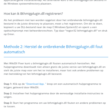
applicatie/game installatiemap. Als alternatief kunt u het bthmigplugin.dll bestand in
de Windows systeemdirectory plaatsen.
Hoe kan ik Bthmigplugin.dll registreren?
Als het probleem niet kan worden opgelost door het ontbrekende bthmigplugin.dll
bestand in de juiste directory te plaatsen, moet u het registreren. Om dit te doen,
kopieert u uw DLL-bestand naar de map C:Windows:System32 en opent u een
opdrachtprompt met beheerdersrechten. Typ daar "regsvr32 bthmigplugin.dll" en druk
op Enter.
Methode 2: Herstel de ontbrekende Bthmigplugin.dll fout
automatisch
Met WikiDll Fixer kunt u bthmigplugin.dll fouten automatisch herstellen. Het
hulpprogramma downloadt niet alleen gratis de juiste versie van bthmigplugin.dll en
stelt de juiste map voor om het te installeren, maar lost ook andere problemen op
met betrekking tot het bthmigplugin.dll bestand.
Stap 1:
Klik op de
“Download App. ”
knop om een automatisch hulpprogramma te
krijgen, geleverd door WikiDll.
Stap 2:
Installeer het hulpprogramma door de eenvoudige installatie-instructies te
volgen.
Stap 3:
Start het programma om uw bthmigplugin.dll fouten en andere problemen op
te lossen.