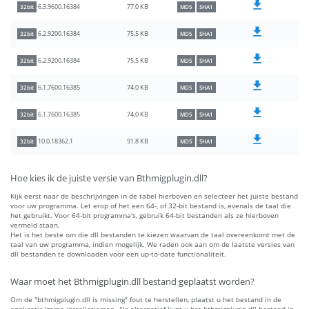
77.0 KB
6.3.9600.16384
32bit
MD5
SHA1
75.5 KB
6.2.9200.16384
32bit
MD5
SHA1
75.5 KB
6.2.9200.16384
32bit
MD5
SHA1
74.0 KB
6.1.7600.16385
32bit
MD5
SHA1
74.0 KB
6.1.7600.16385
32bit
MD5
SHA1
91.8 KB
10.0.18362.1
32bit
MD5
SHA1
Hoe kies ik de juiste versie van Bthmigplugin.dll?
Kijk eerst naar de beschrijvingen in de tabel hierboven en selecteer het juiste bestand
voor uw programma. Let erop of het een 64-, of 32-bit bestand is, evenals de taal die
het gebruikt. Voor 64-bit programma's, gebruik 64-bit bestanden als ze hierboven
vermeld staan.
Het is het beste om die dll bestanden te kiezen waarvan de taal overeenkomt met de
taal van uw programma, indien mogelijk. We raden ook aan om de laatste versies van
dll bestanden te downloaden voor een up-to-date functionaliteit.
Waar moet het Bthmigplugin.dll bestand geplaatst worden?
Om de "bthmigplugin.dll is missing" fout te herstellen, plaatst u het bestand in de