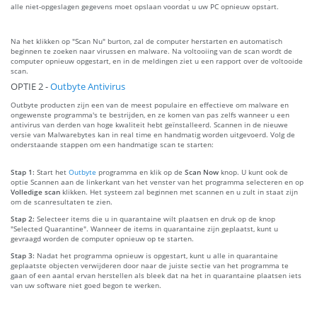
alle niet-opgeslagen gegevens moet opslaan voordat u uw PC opnieuw opstart.
Na het klikken op "Scan Nu" burton, zal de computer herstarten en automatisch
beginnen te zoeken naar virussen en malware. Na voltooiing van de scan wordt de
computer opnieuw opgestart, en in de meldingen ziet u een rapport over de voltooide
scan.
OPTIE 2 -
Outbyte Antivirus
Outbyte producten zijn een van de meest populaire en effectieve om malware en
ongewenste programma's te bestrijden, en ze komen van pas zelfs wanneer u een
antivirus van derden van hoge kwaliteit hebt geïnstalleerd. Scannen in de nieuwe
versie van Malwarebytes kan in real time en handmatig worden uitgevoerd. Volg de
onderstaande stappen om een handmatige scan te starten:
Stap 1:
Start het
Outbyte
programma en klik op de
Scan Now
knop. U kunt ook de
optie Scannen aan de linkerkant van het venster van het programma selecteren en op
Volledige scan
klikken. Het systeem zal beginnen met scannen en u zult in staat zijn
om de scanresultaten te zien.
Stap 2:
Selecteer items die u in quarantaine wilt plaatsen en druk op de knop
"Selected Quarantine". Wanneer de items in quarantaine zijn geplaatst, kunt u
gevraagd worden de computer opnieuw op te starten.
Stap 3:
Nadat het programma opnieuw is opgestart, kunt u alle in quarantaine
geplaatste objecten verwijderen door naar de juiste sectie van het programma te
gaan of een aantal ervan herstellen als bleek dat na het in quarantaine plaatsen iets
van uw software niet goed begon te werken.