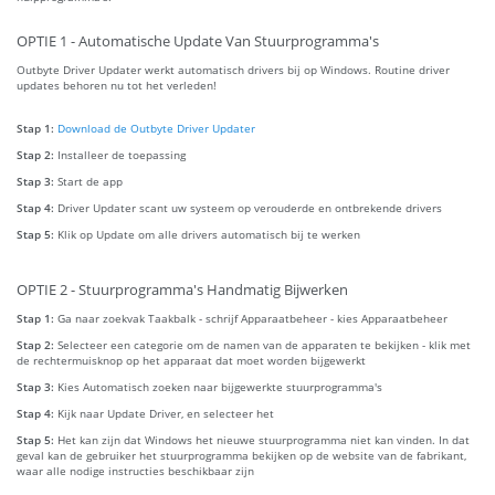
OPTIE 1 - Automatische Update Van Stuurprogramma's
Outbyte Driver Updater werkt automatisch drivers bij op Windows. Routine driver
updates behoren nu tot het verleden!
Stap 1:
Download de Outbyte Driver Updater
Stap 2:
Installeer de toepassing
Stap 3:
Start de app
Stap 4:
Driver Updater scant uw systeem op verouderde en ontbrekende drivers
Stap 5:
Klik op Update om alle drivers automatisch bij te werken
OPTIE 2 - Stuurprogramma's Handmatig Bijwerken
Stap 1:
Ga naar zoekvak Taakbalk - schrijf Apparaatbeheer - kies Apparaatbeheer
Stap 2:
Selecteer een categorie om de namen van de apparaten te bekijken - klik met
de rechtermuisknop op het apparaat dat moet worden bijgewerkt
Stap 3:
Kies Automatisch zoeken naar bijgewerkte stuurprogramma's
Stap 4:
Kijk naar Update Driver, en selecteer het
Stap 5:
Het kan zijn dat Windows het nieuwe stuurprogramma niet kan vinden. In dat
geval kan de gebruiker het stuurprogramma bekijken op de website van de fabrikant,
waar alle nodige instructies beschikbaar zijn