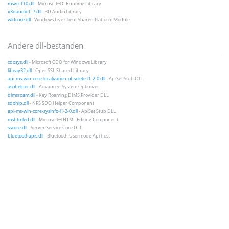
msvcr110.dll
- Microsoft® C Runtime Library
x3daudio1_7.dll
- 3D Audio Library
wldcore.dll
- Windows Live Client Shared Platform Module
Andere dll-bestanden
cdosys.dll
- Microsoft CDO for Windows Library
libeay32.dll
- OpenSSL Shared Library
api-ms-win-core-localization-obsolete-l1-2-0.dll
- ApiSet Stub DLL
asohelper.dll
- Advanced System Optimizer
dimsroam.dll
- Key Roaming DIMS Provider DLL
sdohlp.dll
- NPS SDO Helper Component
api-ms-win-core-sysinfo-l1-2-0.dll
- ApiSet Stub DLL
mshtmled.dll
- Microsoft® HTML Editing Component
sscore.dll
- Server Service Core DLL
bluetoothapis.dll
- Bluetooth Usermode Api host