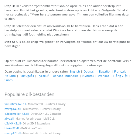
Stap 3:
Het venster "Systeemherstel" kan de optie "Kies een ander herstelpunt"
bevatten. Als dat het geval is, selecteert u deze optie en klikt u op Volgende. Schakel
het selectievakje "Meer herstelpunten weergeven" in om een volledige lijst met data
te zien.
Stap 4:
Selecteer een datum om Windows 10 te herstellen. Denk eraan dat u een
herstelpunt moet selecteren dat Windows herstelt naar de datum waarop de
bthmigplugin.dll foutmelding niet verscheen.
Stap 5:
Klik op de knop "Volgende" en vervolgens op "Voltooien" om uw herstelpunt te
bevestigen.
Op dit punt zal uw computer normaal herstarten en opstarten met de herstelde versie
van Windows, en de bthmigplugin.dll fout zou opgelost moeten zijn.
Deze pagina is beschikbaar in andere talen:
English
|
Deutsch
|
Español
|
Français
|
Italiano
|
Português
|
Русский
|
Bahasa Indonesia
|
Nynorsk
|
Svenska
|
Tiếng Việt
|
Suomi
Populaire dll-bestanden
vcruntime140.dll
- Microsoft® C Runtime Library
msvcp140.dll
- Microsoft® C Runtime Library
d3dcompiler_43.dll
- Direct3D HLSL Compiler
xlive.dll
- Games for Windows - LIVE DLL
d3dx9_43.dll
- Direct3D 9 Extensions
binkw32.dll
- RAD Video Tools
msvcp120.dll
- Microsoft® C Runtime Library