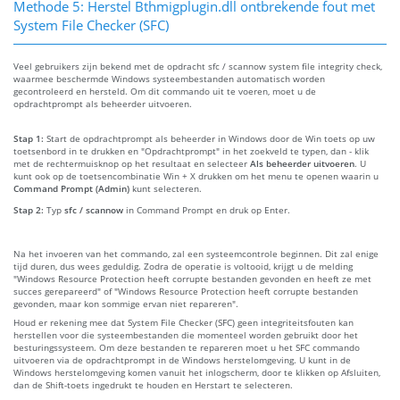
Methode 5: Herstel Bthmigplugin.dll ontbrekende fout met
System File Checker (SFC)
Veel gebruikers zijn bekend met de opdracht sfc / scannow system file integrity check,
waarmee beschermde Windows systeembestanden automatisch worden
gecontroleerd en hersteld. Om dit commando uit te voeren, moet u de
opdrachtprompt als beheerder uitvoeren.
Stap 1:
Start de opdrachtprompt als beheerder in Windows door de Win toets op uw
toetsenbord in te drukken en "Opdrachtprompt" in het zoekveld te typen, dan - klik
met de rechtermuisknop op het resultaat en selecteer
Als beheerder uitvoeren
. U
kunt ook op de toetsencombinatie Win + X drukken om het menu te openen waarin u
Command Prompt (Admin)
kunt selecteren.
Stap 2:
Typ
sfc / scannow
in Command Prompt en druk op Enter.
Na het invoeren van het commando, zal een systeemcontrole beginnen. Dit zal enige
tijd duren, dus wees geduldig. Zodra de operatie is voltooid, krijgt u de melding
"Windows Resource Protection heeft corrupte bestanden gevonden en heeft ze met
succes gerepareerd" of "Windows Resource Protection heeft corrupte bestanden
gevonden, maar kon sommige ervan niet repareren".
Houd er rekening mee dat System File Checker (SFC) geen integriteitsfouten kan
herstellen voor die systeembestanden die momenteel worden gebruikt door het
besturingssysteem. Om deze bestanden te repareren moet u het SFC commando
uitvoeren via de opdrachtprompt in de Windows herstelomgeving. U kunt in de
Windows herstelomgeving komen vanuit het inlogscherm, door te klikken op Afsluiten,
dan de Shift-toets ingedrukt te houden en Herstart te selecteren.