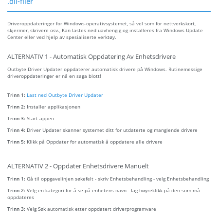
.dll-filer
Driveroppdateringer for Windows-operativsystemet, så vel som for nettverkskort,
skjermer, skrivere osv., Kan lastes ned uavhengig og installeres fra Windows Update
Center eller ved hjelp av spesialiserte verktøy.
ALTERNATIV 1 - Automatisk Oppdatering Av Enhetsdrivere
Outbyte Driver Updater oppdaterer automatisk drivere på Windows. Rutinemessige
driveroppdateringer er nå en saga blott!
Trinn 1:
Last ned Outbyte Driver Updater
Trinn 2:
Installer applikasjonen
Trinn 3:
Start appen
Trinn 4:
Driver Updater skanner systemet ditt for utdaterte og manglende drivere
Trinn 5:
Klikk på Oppdater for automatisk å oppdatere alle drivere
ALTERNATIV 2 - Oppdater Enhetsdrivere Manuelt
Trinn 1:
Gå til oppgavelinjen søkefelt - skriv Enhetsbehandling - velg Enhetsbehandling
Trinn 2:
Velg en kategori for å se på enhetens navn - lag høyreklikk på den som må
oppdateres
Trinn 3:
Velg Søk automatisk etter oppdatert driverprogramvare