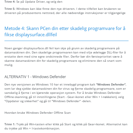
Trinn 4:
Se på Update Driver, og velg den
Trinn 5:
Windows kan ikke finne den nye driveren. I dette tilfellet kan brukeren se
driveren på produsentens nettsted, der alle nødvendige instruksjoner er tilgjengelige
Metode 4: Skann PCen din etter skadelig programvare for å
fikse displaysurface.dllfeil
Noen ganger displaysurface.dll feil kan skje på grunn av skadelig programvare på
datamaskinen din. Den skadelige programvaren kan med vilje ødelegge DLL-filer for å
erstatte dem med sine egne ondsinnede filer. Derfor bør din førsteprioritet være å
skanne datamaskinen din for skadelig programvare og eliminere den så snart som
mulig.
ALTERNATIV 1 - Windows Defender
Den nye versjonen av Windows 10 har et innebygd program kalt
"Windows Defender"
,
som lar deg sjekke datamaskinen din for virus og fjerne skadelig programvare, som er
vanskelig å fjerne i en kjørende operasjon system. For å bruke Windows Defender
Offline-skanning, gå til innstillingene (Start - Gear-ikonet eller Win + I-nøkkelen), velg
"Oppdater og sikkerhet" og gå til "Windows Defender" -delen.
Hvordan bruke Windows Defender Offline Scan
Trinn 1:
Trykk på Win-tasten eller klikk på Start og klikk på Gear-ikonet. Alternativt kan
du trykke på Win + I-tastekombinasjon.