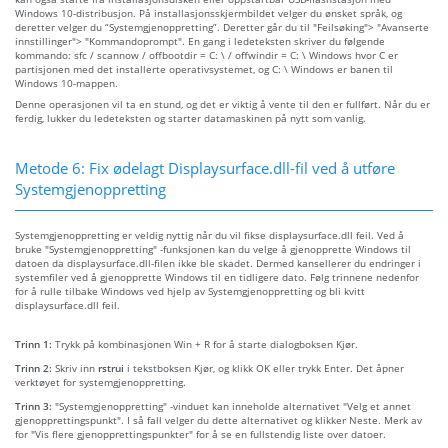
Windows 10-distribusjon. På installasjonsskjermbildet velger du ønsket språk, og
deretter velger du “Systemgjenoppretting”. Deretter går du til "Feilsøking"> "Avanserte
innstillinger"> "Kommandoprompt". En gang i ledeteksten skriver du følgende
kommando: sfc / scannow / offbootdir = C: \ / offwindir = C: \ Windows hvor C er
partisjonen med det installerte operativsystemet, og C: \ Windows er banen til
Windows 10-mappen.
Denne operasjonen vil ta en stund, og det er viktig å vente til den er fullført. Når du er
ferdig, lukker du ledeteksten og starter datamaskinen på nytt som vanlig.
Metode 6: Fix ødelagt Displaysurface.dll-fil ved å utføre
Systemgjenoppretting
Systemgjenoppretting er veldig nyttig når du vil fikse displaysurface.dll feil. Ved å
bruke "Systemgjenoppretting" -funksjonen kan du velge å gjenopprette Windows til
datoen da displaysurface.dll-filen ikke ble skadet. Dermed kansellerer du endringer i
systemfiler ved å gjenopprette Windows til en tidligere dato. Følg trinnene nedenfor
for å rulle tilbake Windows ved hjelp av Systemgjenoppretting og bli kvitt
displaysurface.dll feil.
Trinn 1:
Trykk på kombinasjonen Win + R for å starte dialogboksen Kjør.
Trinn 2:
Skriv inn
rstrui
i tekstboksen Kjør, og klikk OK eller trykk Enter. Det åpner
verktøyet for systemgjenoppretting.
Trinn 3:
"Systemgjenoppretting" -vinduet kan inneholde alternativet "Velg et annet
gjenopprettingspunkt". I så fall velger du dette alternativet og klikker Neste. Merk av
for "Vis flere gjenopprettingspunkter" for å se en fullstendig liste over datoer.