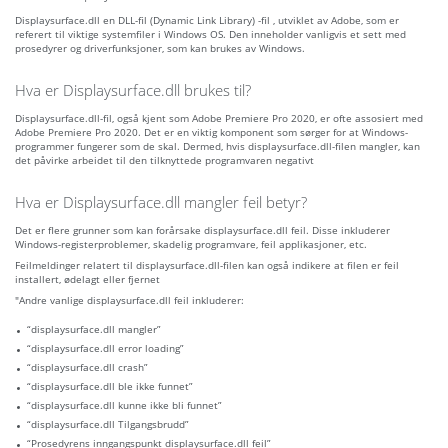
Displaysurface.dll en DLL-fil (Dynamic Link Library) -fil , utviklet av Adobe, som er
referert til viktige systemfiler i Windows OS. Den inneholder vanligvis et sett med
prosedyrer og driverfunksjoner, som kan brukes av Windows.
Hva er Displaysurface.dll brukes til?
Displaysurface.dll-fil, også kjent som Adobe Premiere Pro 2020, er ofte assosiert med
Adobe Premiere Pro 2020. Det er en viktig komponent som sørger for at Windows-
programmer fungerer som de skal. Dermed, hvis displaysurface.dll-filen mangler, kan
det påvirke arbeidet til den tilknyttede programvaren negativt
Hva er Displaysurface.dll mangler feil betyr?
Det er flere grunner som kan forårsake displaysurface.dll feil. Disse inkluderer
Windows-registerproblemer, skadelig programvare, feil applikasjoner, etc.
Feilmeldinger relatert til displaysurface.dll-filen kan også indikere at filen er feil
installert, ødelagt eller fjernet
"Andre vanlige displaysurface.dll feil inkluderer:
“displaysurface.dll mangler”
“displaysurface.dll error loading”
“displaysurface.dll crash”
“displaysurface.dll ble ikke funnet”
“displaysurface.dll kunne ikke bli funnet”
“displaysurface.dll Tilgangsbrudd”
“Prosedyrens inngangspunkt displaysurface.dll feil”