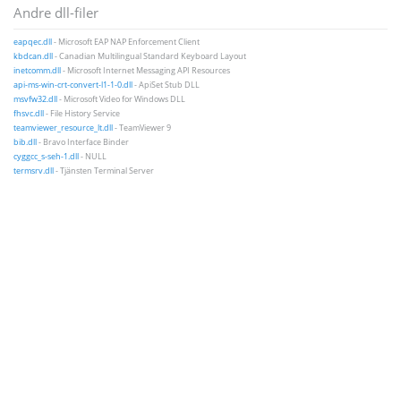
Andre dll-filer
eapqec.dll
- Microsoft EAP NAP Enforcement Client
kbdcan.dll
- Canadian Multilingual Standard Keyboard Layout
inetcomm.dll
- Microsoft Internet Messaging API Resources
api-ms-win-crt-convert-l1-1-0.dll
- ApiSet Stub DLL
msvfw32.dll
- Microsoft Video for Windows DLL
fhsvc.dll
- File History Service
teamviewer_resource_lt.dll
- TeamViewer 9
bib.dll
- Bravo Interface Binder
cyggcc_s-seh-1.dll
- NULL
termsrv.dll
- Tjänsten Terminal Server