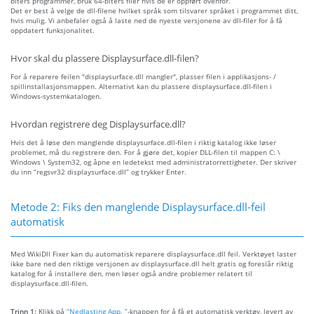
biters programmer, bruk 64-biters filer hvis de er oppført ovenfor.
Det er best å velge de dll-filene hvilket språk som tilsvarer språket i programmet ditt,
hvis mulig. Vi anbefaler også å laste ned de nyeste versjonene av dll-filer for å få
oppdatert funksjonalitet.
Hvor skal du plassere Displaysurface.dll-filen?
For å reparere feilen "displaysurface.dll mangler", plasser filen i applikasjons- /
spillinstallasjonsmappen. Alternativt kan du plassere displaysurface.dll-filen i
Windows-systemkatalogen.
Hvordan registrere deg Displaysurface.dll?
Hvis det å løse den manglende displaysurface.dll-filen i riktig katalog ikke løser
problemet, må du registrere den. For å gjøre det, kopier DLL-filen til mappen C: \
Windows \ System32, og åpne en ledetekst med administratorrettigheter. Der skriver
du inn “regsvr32 displaysurface.dll” og trykker Enter.
Metode 2: Fiks den manglende Displaysurface.dll-feil
automatisk
Med WikiDll Fixer kan du automatisk reparere displaysurface.dll feil. Verktøyet laster
ikke bare ned den riktige versjonen av displaysurface.dll helt gratis og foreslår riktig
katalog for å installere den, men løser også andre problemer relatert til
displaysurface.dll-filen.
Trinn 1:
Klikk på
“Nedlasting App. ”
-knappen for å få et automatisk verktøy, levert av