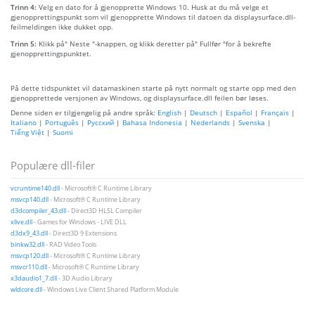
Trinn 4:
Velg en dato for å gjenopprette Windows 10. Husk at du må velge et
gjenopprettingspunkt som vil gjenopprette Windows til datoen da displaysurface.dll-
feilmeldingen ikke dukket opp.
Trinn 5:
Klikk på" Neste "-knappen, og klikk deretter på" Fullfør "for å bekrefte
gjenopprettingspunktet.
På dette tidspunktet vil datamaskinen starte på nytt normalt og starte opp med den
gjenopprettede versjonen av Windows, og displaysurface.dll feilen bør løses.
Denne siden er tilgjengelig på andre språk:
English
|
Deutsch
|
Español
|
Français
|
Italiano
|
Português
|
Русский
|
Bahasa Indonesia
|
Nederlands
|
Svenska
|
Tiếng Việt
|
Suomi
Populære dll-filer
vcruntime140.dll
- Microsoft® C Runtime Library
msvcp140.dll
- Microsoft® C Runtime Library
d3dcompiler_43.dll
- Direct3D HLSL Compiler
xlive.dll
- Games for Windows - LIVE DLL
d3dx9_43.dll
- Direct3D 9 Extensions
binkw32.dll
- RAD Video Tools
msvcp120.dll
- Microsoft® C Runtime Library
msvcr110.dll
- Microsoft® C Runtime Library
x3daudio1_7.dll
- 3D Audio Library
wldcore.dll
- Windows Live Client Shared Platform Module