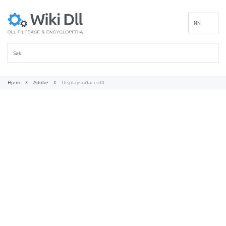
NN
EN
DE
ES
FR
Hjem
Adobe
Displaysurface.dll
IT
PT
RU
ID
NL
SV
VI
FI