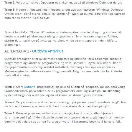
Trinn 2:
Velg alternativet Oppdater og sikkerhet, og gå til Windows Defender-delen.
Trinn 3:
Nederst i forsvarsinnstillingene er det avkrysningsruten "Windows Defender
Offline scan". For å starte den, klikk "Skann nå". Merk at du må lagre alle ikke-lagrede
data før du starter PCen på nytt.
Etter å ha klikket "Skann nå" burton, vil datamaskinen starte på nytt og automatisk
begynne å søke på virus og skadelig programvare. Etter at skanningen er fullført,
starter datamaskinen på nytt, og i varslene vil du se en rapport om den fullførte
skanningen.
ALTERNATIV 2 -
Outbyte Antivirus
Outbyte-produkter er et av de mest populære og effektive for å bekjempe skadelig
programvare og uønskede programmer, og de vil komme til nytte selv når du har et
tredjepartsantivirus av høy kvalitet installert. Skanning i den nye versjonen av
Malwarebytes kan utføres i sanntid og manuelt. Følg trinnene nedenfor for å starte
manuell skanning:
Trinn 1:
Start
Outbyte
-programmet og klikk på
Skann nå
-knappen. Du kan også velge
Skannealternativ på venstre side av programmets vindu og klikke på
Full skanning
.
Systemet begynner å skanne, og du vil kunne se skanningsresultatene.
Trinn 2:
Velg elementene du vil karantene, og trykk på knappen "Karantene valgt". Når
du blir satt i karantene, kan du bli bedt om å starte datamaskinen på nytt.
Trinn 3:
Etter at programmet har startet på nytt, kan du slette alle objekter i
karantene ved å gå til den aktuelle delen av programmet eller gjenopprette noen av
dem hvis det viste seg at noe fra programvaren i karantene begynte å fungere feil.