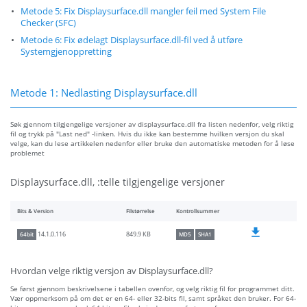
Metode 5: Fix Displaysurface.dll mangler feil med System File
Checker (SFC)
Metode 6: Fix ødelagt Displaysurface.dll-fil ved å utføre
Systemgjenoppretting
Metode 1: Nedlasting Displaysurface.dll
Søk gjennom tilgjengelige versjoner av displaysurface.dll fra listen nedenfor, velg riktig
fil og trykk på "Last ned" -linken. Hvis du ikke kan bestemme hvilken versjon du skal
velge, kan du lese artikkelen nedenfor eller bruke den automatiske metoden for å løse
problemet
Displaysurface.dll, :telle tilgjengelige versjoner
Bits & Version
Filstørrelse
Kontrollsummer
849.9 KB
14.1.0.116
64bit
MD5
SHA1
Hvordan velge riktig versjon av Displaysurface.dll?
Se først gjennom beskrivelsene i tabellen ovenfor, og velg riktig fil for programmet ditt.
Vær oppmerksom på om det er en 64- eller 32-bits fil, samt språket den bruker. For 64-