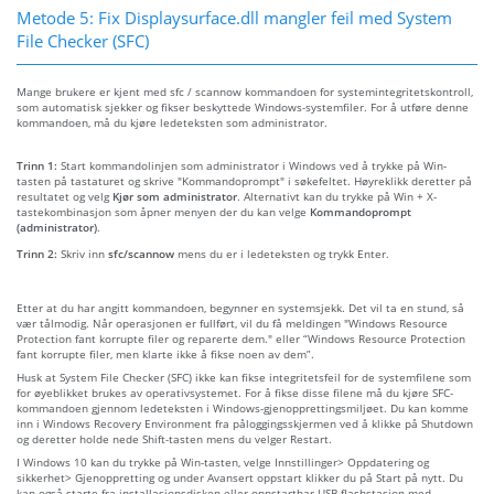
Metode 5: Fix Displaysurface.dll mangler feil med System
File Checker (SFC)
Mange brukere er kjent med sfc / scannow kommandoen for systemintegritetskontroll,
som automatisk sjekker og fikser beskyttede Windows-systemfiler. For å utføre denne
kommandoen, må du kjøre ledeteksten som administrator.
Trinn 1:
Start kommandolinjen som administrator i Windows ved å trykke på Win-
tasten på tastaturet og skrive "Kommandoprompt" i søkefeltet. Høyreklikk deretter på
resultatet og velg
Kjør som administrator
. Alternativt kan du trykke på Win + X-
tastekombinasjon som åpner menyen der du kan velge
Kommandoprompt
(administrator)
.
Trinn 2:
Skriv inn
sfc/scannow
mens du er i ledeteksten og trykk Enter.
Etter at du har angitt kommandoen, begynner en systemsjekk. Det vil ta en stund, så
vær tålmodig. Når operasjonen er fullført, vil du få meldingen "Windows Resource
Protection fant korrupte filer og reparerte dem." eller “Windows Resource Protection
fant korrupte filer, men klarte ikke å fikse noen av dem”.
Husk at System File Checker (SFC) ikke kan fikse integritetsfeil for de systemfilene som
for øyeblikket brukes av operativsystemet. For å fikse disse filene må du kjøre SFC-
kommandoen gjennom ledeteksten i Windows-gjenopprettingsmiljøet. Du kan komme
inn i Windows Recovery Environment fra påloggingsskjermen ved å klikke på Shutdown
og deretter holde nede Shift-tasten mens du velger Restart.
I Windows 10 kan du trykke på Win-tasten, velge Innstillinger> Oppdatering og
sikkerhet> Gjenoppretting og under Avansert oppstart klikker du på Start på nytt. Du
kan også starte fra installasjonsdisken eller oppstartbar USB-flashstasjon med