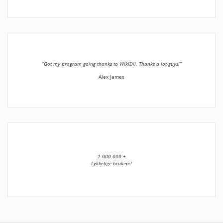
”Got my program going thanks to WikiDll. Thanks a lot guys!”
Alex James
1 000 000 +
Lykkelige brukere!