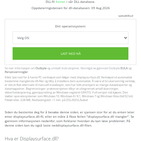
DLL-fil
funnet
i vår DLL-database.
Oppdateringsdatoen for dll-databasen:
09 Aug 2026
spesialtilbud
Ditt operativsystem:
LAST NED NÅ
Se mer informasjon om
Outbyte
og unistall :instruksjoner. Vennligst se gjennom Outbyte
EULA
og
Personvernregler
Klikk: last ned for å hente PC-verktøyet som følger med displaysurface.dll. Verktøyet vil automatisk
bestemme manglende dll-filer og tilby å installere dem automatisk. Å være et brukervennlig verktøy,
er det et flott alternativ til manuell installasjon, som har blitt anerkjent av mange dataeksperter og
datamagasiner. Begrensninger: prøveversjonen tilbyr et ubegrenset antall skanninger,
sikkerhetskopiering, gjenoppretting av Windows-registret GRATIS. Full versjon må kjøpes. Den
støtter operativsystemer som Windows 10, Windows 8 / 8.1, Windows 7 og Windows Vista (64/32 bit).
Filstørrelse: 3,04 MB, Nedlastingstid: <1 min. på DSL/ADSL/kabel
Siden du bestemte deg for å besøke denne siden, er sjansen stor for at du enten leter
etter displaysurface.dll-fil, eller en måte å fikse feilen "displaysurface.dll mangler". Se
gjennom informasjonen nedenfor, som forklarer hvordan du kan løse problemet. På
denne siden kan du også laste neddisplaysurface.dll-filen.
Hva er Displaysurface.dll?