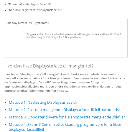
“Finner ikke displaysurface.dll”
“Kan ikke registrere displaysurface.dll”
displaysurface.dll - Systemfeil
Programmet kan ikke starte fordi displaysurface.dll mangler på datamaskinen din. Prøv å
installere programmet på nytt for å fikse problemet.
Hvordan fikse Displaysurface.dll mangler feil?
Hvis feilen "displaysurface.dll mangler", kan du bruke en av metodene nedenfor -
manuell eller automatisk - for å løse problemet. Den manuelle metoden forutsetter at
du laster ned displaysurface.dll-filen og legger den i mappen for spill /
applikasjonsinstallasjon, mens den andre metoden er mye enklere, da den lar deg
automatisk fikse feilen med minimal innsats.
Metode 1: Nedlasting Displaysurface.dll
Metode 2: Fiks den manglende Displaysurface.dll-feil automatisk
Metode 3: Oppdater drivere for å gjenopprette manglende .dll-filer
Metode 4: Skann PCen din etter skadelig programvare for å fikse
displaysurface.dllfeil