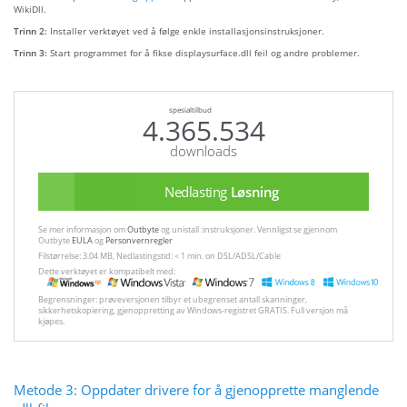
WikiDll.
Trinn 2:
Installer verktøyet ved å følge enkle installasjonsinstruksjoner.
Trinn 3:
Start programmet for å fikse displaysurface.dll feil og andre problemer.
spesialtilbud
4.365.534
downloads
Nedlasting
Løsning
Se mer informasjon om
Outbyte
og unistall :instruksjoner. Vennligst se gjennom
Outbyte
EULA
og
Personvernregler
Filstørrelse: 3.04 MB, Nedlastingstid: < 1 min. on DSL/ADSL/Cable
Dette verktøyet er kompatibelt med:
Begrensninger: prøveversjonen tilbyr et ubegrenset antall skanninger,
sikkerhetskopiering, gjenoppretting av Windows-registret GRATIS. Full versjon må
kjøpes.
Metode 3: Oppdater drivere for å gjenopprette manglende