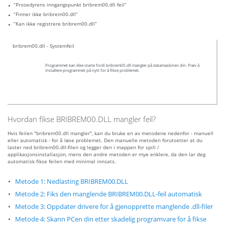
“Prosedyrens inngangspunkt bribrem00.dll feil”
“Finner ikke bribrem00.dll”
“Kan ikke registrere bribrem00.dll”
bribrem00.dll - Systemfeil
Programmet kan ikke starte fordi bribrem00.dll mangler på datamaskinen din. Prøv å
installere programmet på nytt for å fikse problemet.
Hvordan fikse BRIBREM00.DLL mangler feil?
Hvis feilen "bribrem00.dll mangler", kan du bruke en av metodene nedenfor - manuell
eller automatisk - for å løse problemet. Den manuelle metoden forutsetter at du
laster ned bribrem00.dll-filen og legger den i mappen for spill /
applikasjonsinstallasjon, mens den andre metoden er mye enklere, da den lar deg
automatisk fikse feilen med minimal innsats.
Metode 1: Nedlasting BRIBREM00.DLL
Metode 2: Fiks den manglende BRIBREM00.DLL-feil automatisk
Metode 3: Oppdater drivere for å gjenopprette manglende .dll-filer
Metode 4: Skann PCen din etter skadelig programvare for å fikse