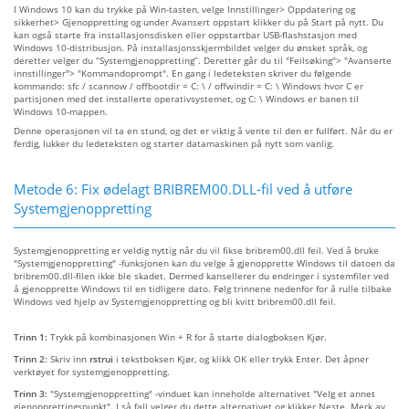
I Windows 10 kan du trykke på Win-tasten, velge Innstillinger> Oppdatering og
sikkerhet> Gjenoppretting og under Avansert oppstart klikker du på Start på nytt. Du
kan også starte fra installasjonsdisken eller oppstartbar USB-flashstasjon med
Windows 10-distribusjon. På installasjonsskjermbildet velger du ønsket språk, og
deretter velger du “Systemgjenoppretting”. Deretter går du til "Feilsøking"> "Avanserte
innstillinger"> "Kommandoprompt". En gang i ledeteksten skriver du følgende
kommando: sfc / scannow / offbootdir = C: \ / offwindir = C: \ Windows hvor C er
partisjonen med det installerte operativsystemet, og C: \ Windows er banen til
Windows 10-mappen.
Denne operasjonen vil ta en stund, og det er viktig å vente til den er fullført. Når du er
ferdig, lukker du ledeteksten og starter datamaskinen på nytt som vanlig.
Metode 6: Fix ødelagt BRIBREM00.DLL-fil ved å utføre
Systemgjenoppretting
Systemgjenoppretting er veldig nyttig når du vil fikse bribrem00.dll feil. Ved å bruke
"Systemgjenoppretting" -funksjonen kan du velge å gjenopprette Windows til datoen da
bribrem00.dll-filen ikke ble skadet. Dermed kansellerer du endringer i systemfiler ved
å gjenopprette Windows til en tidligere dato. Følg trinnene nedenfor for å rulle tilbake
Windows ved hjelp av Systemgjenoppretting og bli kvitt bribrem00.dll feil.
Trinn 1:
Trykk på kombinasjonen Win + R for å starte dialogboksen Kjør.
Trinn 2:
Skriv inn
rstrui
i tekstboksen Kjør, og klikk OK eller trykk Enter. Det åpner
verktøyet for systemgjenoppretting.
Trinn 3:
"Systemgjenoppretting" -vinduet kan inneholde alternativet "Velg et annet
gjenopprettingspunkt". I så fall velger du dette alternativet og klikker Neste. Merk av