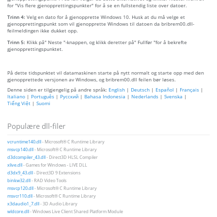
for "Vis flere gjenopprettingspunkter" for å se en fullstendig liste over datoer.
Trinn 4:
Velg en dato for å gjenopprette Windows 10. Husk at du må velge et
gjenopprettingspunkt som vil gjenopprette Windows til datoen da bribrem00.dll-
feilmeldingen ikke dukket opp.
Trinn 5:
Klikk på" Neste "-knappen, og klikk deretter på" Fullfør "for å bekrefte
gjenopprettingspunktet.
På dette tidspunktet vil datamaskinen starte på nytt normalt og starte opp med den
gjenopprettede versjonen av Windows, og bribrem00.dll feilen bør løses.
Denne siden er tilgjengelig på andre språk:
English
|
Deutsch
|
Español
|
Français
|
Italiano
|
Português
|
Русский
|
Bahasa Indonesia
|
Nederlands
|
Svenska
|
Tiếng Việt
|
Suomi
Populære dll-filer
vcruntime140.dll
- Microsoft® C Runtime Library
msvcp140.dll
- Microsoft® C Runtime Library
d3dcompiler_43.dll
- Direct3D HLSL Compiler
xlive.dll
- Games for Windows - LIVE DLL
d3dx9_43.dll
- Direct3D 9 Extensions
binkw32.dll
- RAD Video Tools
msvcp120.dll
- Microsoft® C Runtime Library
msvcr110.dll
- Microsoft® C Runtime Library
x3daudio1_7.dll
- 3D Audio Library
wldcore.dll
- Windows Live Client Shared Platform Module