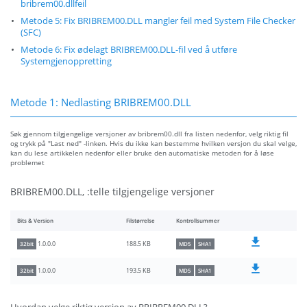
bribrem00.dllfeil
Metode 5: Fix BRIBREM00.DLL mangler feil med System File Checker
(SFC)
Metode 6: Fix ødelagt BRIBREM00.DLL-fil ved å utføre
Systemgjenoppretting
Metode 1: Nedlasting BRIBREM00.DLL
Søk gjennom tilgjengelige versjoner av bribrem00.dll fra listen nedenfor, velg riktig fil
og trykk på "Last ned" -linken. Hvis du ikke kan bestemme hvilken versjon du skal velge,
kan du lese artikkelen nedenfor eller bruke den automatiske metoden for å løse
problemet
BRIBREM00.DLL, :telle tilgjengelige versjoner
Bits & Version
Filstørrelse
Kontrollsummer
188.5 KB
1.0.0.0
32bit
MD5
SHA1
193.5 KB
1.0.0.0
32bit
MD5
SHA1