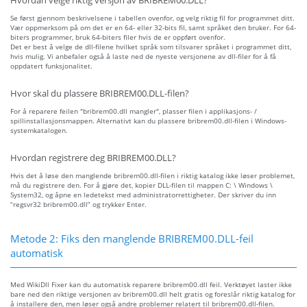
Hvordan velge riktig versjon av BRIBREM00.DLL?
Se først gjennom beskrivelsene i tabellen ovenfor, og velg riktig fil for programmet ditt.
Vær oppmerksom på om det er en 64- eller 32-bits fil, samt språket den bruker. For 64-
biters programmer, bruk 64-biters filer hvis de er oppført ovenfor.
Det er best å velge de dll-filene hvilket språk som tilsvarer språket i programmet ditt,
hvis mulig. Vi anbefaler også å laste ned de nyeste versjonene av dll-filer for å få
oppdatert funksjonalitet.
Hvor skal du plassere BRIBREM00.DLL-filen?
For å reparere feilen "bribrem00.dll mangler", plasser filen i applikasjons- /
spillinstallasjonsmappen. Alternativt kan du plassere bribrem00.dll-filen i Windows-
systemkatalogen.
Hvordan registrere deg BRIBREM00.DLL?
Hvis det å løse den manglende bribrem00.dll-filen i riktig katalog ikke løser problemet,
må du registrere den. For å gjøre det, kopier DLL-filen til mappen C: \ Windows \
System32, og åpne en ledetekst med administratorrettigheter. Der skriver du inn
“regsvr32 bribrem00.dll” og trykker Enter.
Metode 2: Fiks den manglende BRIBREM00.DLL-feil
automatisk
Med WikiDll Fixer kan du automatisk reparere bribrem00.dll feil. Verktøyet laster ikke
bare ned den riktige versjonen av bribrem00.dll helt gratis og foreslår riktig katalog for
å installere den, men løser også andre problemer relatert til bribrem00.dll-filen.