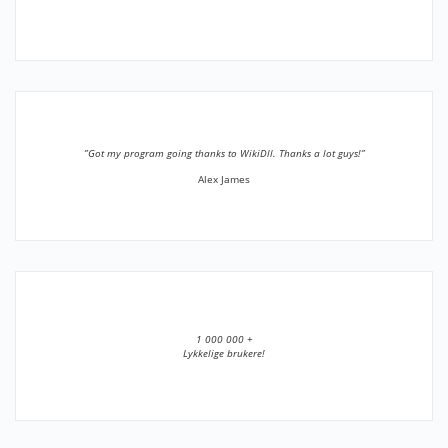
”Got my program going thanks to WikiDll. Thanks a lot guys!”
Alex James
1 000 000 +
Lykkelige brukere!