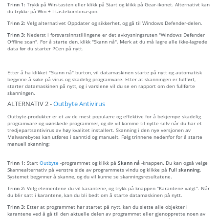
Trinn 1:
Trykk på Win-tasten eller klikk på Start og klikk på Gear-ikonet. Alternativt kan
du trykke på Win + I-tastekombinasjon.
Trinn 2:
Velg alternativet Oppdater og sikkerhet, og gå til Windows Defender-delen.
Trinn 3:
Nederst i forsvarsinnstillingene er det avkrysningsruten "Windows Defender
Offline scan". For å starte den, klikk "Skann nå". Merk at du må lagre alle ikke-lagrede
data før du starter PCen på nytt.
Etter å ha klikket "Skann nå" burton, vil datamaskinen starte på nytt og automatisk
begynne å søke på virus og skadelig programvare. Etter at skanningen er fullført,
starter datamaskinen på nytt, og i varslene vil du se en rapport om den fullførte
skanningen.
ALTERNATIV 2 -
Outbyte Antivirus
Outbyte-produkter er et av de mest populære og effektive for å bekjempe skadelig
programvare og uønskede programmer, og de vil komme til nytte selv når du har et
tredjepartsantivirus av høy kvalitet installert. Skanning i den nye versjonen av
Malwarebytes kan utføres i sanntid og manuelt. Følg trinnene nedenfor for å starte
manuell skanning:
Trinn 1:
Start
Outbyte
-programmet og klikk på
Skann nå
-knappen. Du kan også velge
Skannealternativ på venstre side av programmets vindu og klikke på
Full skanning
.
Systemet begynner å skanne, og du vil kunne se skanningsresultatene.
Trinn 2:
Velg elementene du vil karantene, og trykk på knappen "Karantene valgt". Når
du blir satt i karantene, kan du bli bedt om å starte datamaskinen på nytt.
Trinn 3:
Etter at programmet har startet på nytt, kan du slette alle objekter i
karantene ved å gå til den aktuelle delen av programmet eller gjenopprette noen av