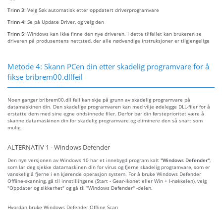
Trinn 3:
Velg Søk automatisk etter oppdatert driverprogramvare
Trinn 4:
Se på Update Driver, og velg den
Trinn 5:
Windows kan ikke finne den nye driveren. I dette tilfellet kan brukeren se
driveren på produsentens nettsted, der alle nødvendige instruksjoner er tilgjengelige
Metode 4: Skann PCen din etter skadelig programvare for å
fikse bribrem00.dllfeil
Noen ganger bribrem00.dll feil kan skje på grunn av skadelig programvare på
datamaskinen din. Den skadelige programvaren kan med vilje ødelegge DLL-filer for å
erstatte dem med sine egne ondsinnede filer. Derfor bør din førsteprioritet være å
skanne datamaskinen din for skadelig programvare og eliminere den så snart som
mulig.
ALTERNATIV 1 - Windows Defender
Den nye versjonen av Windows 10 har et innebygd program kalt
"Windows Defender"
,
som lar deg sjekke datamaskinen din for virus og fjerne skadelig programvare, som er
vanskelig å fjerne i en kjørende operasjon system. For å bruke Windows Defender
Offline-skanning, gå til innstillingene (Start - Gear-ikonet eller Win + I-nøkkelen), velg
"Oppdater og sikkerhet" og gå til "Windows Defender" -delen.
Hvordan bruke Windows Defender Offline Scan