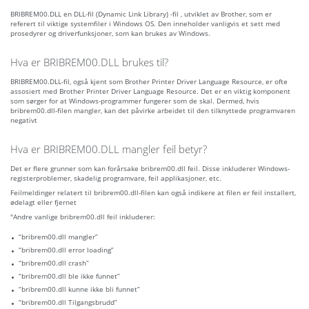
BRIBREM00.DLL en DLL-fil (Dynamic Link Library) -fil , utviklet av Brother, som er
referert til viktige systemfiler i Windows OS. Den inneholder vanligvis et sett med
prosedyrer og driverfunksjoner, som kan brukes av Windows.
Hva er BRIBREM00.DLL brukes til?
BRIBREM00.DLL-fil, også kjent som Brother Printer Driver Language Resource, er ofte
assosiert med Brother Printer Driver Language Resource. Det er en viktig komponent
som sørger for at Windows-programmer fungerer som de skal. Dermed, hvis
bribrem00.dll-filen mangler, kan det påvirke arbeidet til den tilknyttede programvaren
negativt
Hva er BRIBREM00.DLL mangler feil betyr?
Det er flere grunner som kan forårsake bribrem00.dll feil. Disse inkluderer Windows-
registerproblemer, skadelig programvare, feil applikasjoner, etc.
Feilmeldinger relatert til bribrem00.dll-filen kan også indikere at filen er feil installert,
ødelagt eller fjernet
"Andre vanlige bribrem00.dll feil inkluderer:
“bribrem00.dll mangler”
“bribrem00.dll error loading”
“bribrem00.dll crash”
“bribrem00.dll ble ikke funnet”
“bribrem00.dll kunne ikke bli funnet”
“bribrem00.dll Tilgangsbrudd”