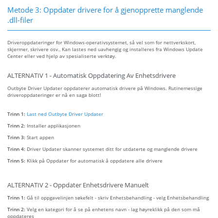
Metode 3: Oppdater drivere for å gjenopprette manglende
.dll-filer
Driveroppdateringer for Windows-operativsystemet, så vel som for nettverkskort,
skjermer, skrivere osv., Kan lastes ned uavhengig og installeres fra Windows Update
Center eller ved hjelp av spesialiserte verktøy.
ALTERNATIV 1 - Automatisk Oppdatering Av Enhetsdrivere
Outbyte Driver Updater oppdaterer automatisk drivere på Windows. Rutinemessige
driveroppdateringer er nå en saga blott!
Trinn 1:
Last ned Outbyte Driver Updater
Trinn 2:
Installer applikasjonen
Trinn 3:
Start appen
Trinn 4:
Driver Updater skanner systemet ditt for utdaterte og manglende drivere
Trinn 5:
Klikk på Oppdater for automatisk å oppdatere alle drivere
ALTERNATIV 2 - Oppdater Enhetsdrivere Manuelt
Trinn 1:
Gå til oppgavelinjen søkefelt - skriv Enhetsbehandling - velg Enhetsbehandling
Trinn 2:
Velg en kategori for å se på enhetens navn - lag høyreklikk på den som må
oppdateres