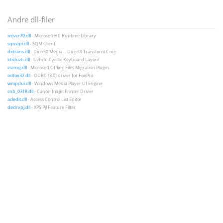
Andre dll-filer
msvcr70.dll
- Microsoft® C Runtime Library
sqmapi.dll
- SQM Client
dxtrans.dll
- DirectX Media -- DirectX Transform Core
kbduzb.dll
- Uzbek_Cyrillic Keyboard Layout
cscmig.dll
- Microsoft Offline Files Migration Plugin
odfox32.dll
- ODBC (3.0) driver for FoxPro
wmpdui.dll
- Windows Media Player UI Engine
cnb_0318.dll
- Canon Inkjet Printer Driver
acledit.dll
- Access Control List Editor
dedrvpj.dll
- XPS Pjl Feature Filter