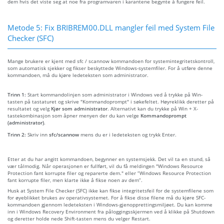
dem hvis det viste seg at noe fra programvaren i karantene begynte å fungere feil.
Metode 5: Fix BRIBREM00.DLL mangler feil med System File
Checker (SFC)
Mange brukere er kjent med sfc / scannow kommandoen for systemintegritetskontroll,
som automatisk sjekker og fikser beskyttede Windows-systemfiler. For å utføre denne
kommandoen, må du kjøre ledeteksten som administrator.
Trinn 1:
Start kommandolinjen som administrator i Windows ved å trykke på Win-
tasten på tastaturet og skrive "Kommandoprompt" i søkefeltet. Høyreklikk deretter på
resultatet og velg
Kjør som administrator
. Alternativt kan du trykke på Win + X-
tastekombinasjon som åpner menyen der du kan velge
Kommandoprompt
(administrator)
.
Trinn 2:
Skriv inn
sfc/scannow
mens du er i ledeteksten og trykk Enter.
Etter at du har angitt kommandoen, begynner en systemsjekk. Det vil ta en stund, så
vær tålmodig. Når operasjonen er fullført, vil du få meldingen "Windows Resource
Protection fant korrupte filer og reparerte dem." eller “Windows Resource Protection
fant korrupte filer, men klarte ikke å fikse noen av dem”.
Husk at System File Checker (SFC) ikke kan fikse integritetsfeil for de systemfilene som
for øyeblikket brukes av operativsystemet. For å fikse disse filene må du kjøre SFC-
kommandoen gjennom ledeteksten i Windows-gjenopprettingsmiljøet. Du kan komme
inn i Windows Recovery Environment fra påloggingsskjermen ved å klikke på Shutdown
og deretter holde nede Shift-tasten mens du velger Restart.