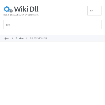
NN
EN
DE
ES
FR
Hjem
Brother
BRIBREM00.DLL
IT
PT
RU
ID
NL
SV
VI
FI