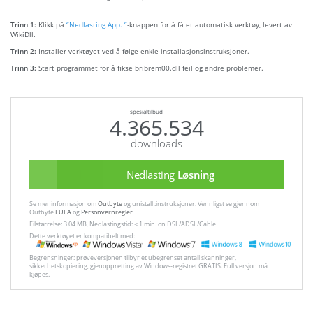
Trinn 1:
Klikk på
“Nedlasting App. ”
-knappen for å få et automatisk verktøy, levert av
WikiDll.
Trinn 2:
Installer verktøyet ved å følge enkle installasjonsinstruksjoner.
Trinn 3:
Start programmet for å fikse bribrem00.dll feil og andre problemer.
spesialtilbud
4.365.534
downloads
Nedlasting
Løsning
Se mer informasjon om
Outbyte
og unistall :instruksjoner. Vennligst se gjennom
Outbyte
EULA
og
Personvernregler
Filstørrelse: 3.04 MB, Nedlastingstid: < 1 min. on DSL/ADSL/Cable
Dette verktøyet er kompatibelt med:
Begrensninger: prøveversjonen tilbyr et ubegrenset antall skanninger,
sikkerhetskopiering, gjenoppretting av Windows-registret GRATIS. Full versjon må
kjøpes.