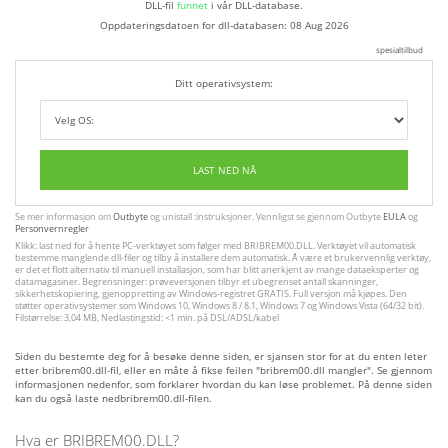
DLL-fil
funnet
i vår DLL-database.
Oppdateringsdatoen for dll-databasen:
08 Aug 2026
spesialtilbud
Ditt operativsystem:
LAST NED NÅ
Se mer informasjon om
Outbyte
og unistall :instruksjoner. Vennligst se gjennom Outbyte
EULA
og
Personvernregler
Klikk: last ned for å hente PC-verktøyet som følger med BRIBREM00.DLL. Verktøyet vil automatisk
bestemme manglende dll-filer og tilby å installere dem automatisk. Å være et brukervennlig verktøy,
er det et flott alternativ til manuell installasjon, som har blitt anerkjent av mange dataeksperter og
datamagasiner. Begrensninger: prøveversjonen tilbyr et ubegrenset antall skanninger,
sikkerhetskopiering, gjenoppretting av Windows-registret GRATIS. Full versjon må kjøpes. Den
støtter operativsystemer som Windows 10, Windows 8 / 8.1, Windows 7 og Windows Vista (64/32 bit).
Filstørrelse: 3,04 MB, Nedlastingstid: <1 min. på DSL/ADSL/kabel
Siden du bestemte deg for å besøke denne siden, er sjansen stor for at du enten leter
etter bribrem00.dll-fil, eller en måte å fikse feilen "bribrem00.dll mangler". Se gjennom
informasjonen nedenfor, som forklarer hvordan du kan løse problemet. På denne siden
kan du også laste nedbribrem00.dll-filen.
Hva er BRIBREM00.DLL?