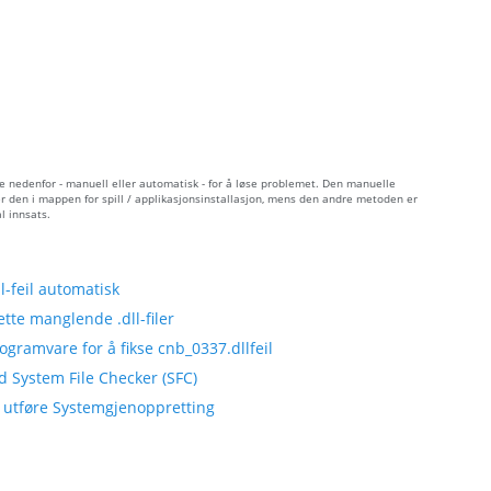
e nedenfor - manuell eller automatisk - for å løse problemet. Den manuelle
er den i mappen for spill / applikasjonsinstallasjon, mens den andre metoden er
l innsats.
-feil automatisk
tte manglende .dll-filer
gramvare for å fikse cnb_0337.dllfeil
d System File Checker (SFC)
å utføre Systemgjenoppretting