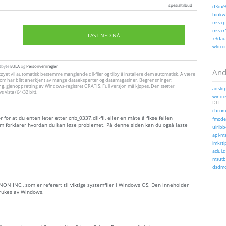
spesialtilbud
d3dx9_
binkw3
msvcp1
msvcr1
LAST NED NÅ
x3daud
wldcor
utbyte
EULA
og
Personvernregler
Andr
tøyet vil automatisk bestemme manglende dll-filer og tilby å installere dem automatisk. Å være
jon, som har blitt anerkjent av mange dataeksperter og datamagasiner. Begrensninger:
ng, gjenoppretting av Windows-registret GRATIS. Full versjon må kjøpes. Den støtter
adsldp
Vista (64/32 bit).
window
DLL
chrome
or at du enten leter etter cnb_0337.dll-fil, eller en måte å fikse feilen
fmodex
m forklarer hvordan du kan løse problemet. På denne siden kan du også laste
uiribb
api-ms
imkrtip
aclui.d
msutb.
dsdmo
 CANON INC., som er referert til viktige systemfiler i Windows OS. Den inneholder
brukes av Windows.