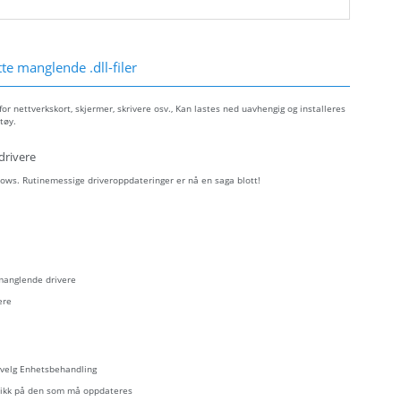
e manglende .dll-filer
r nettverkskort, skjermer, skrivere osv., Kan lastes ned uavhengig og installeres
tøy.
drivere
ows. Rutinemessige driveroppdateringer er nå en saga blott!
 manglende drivere
ere
- velg Enhetsbehandling
eklikk på den som må oppdateres