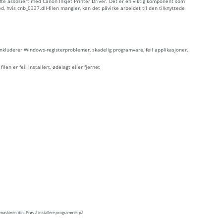
 ofte assosiert med Canon Inkjet Printer Driver. Det er en viktig komponent som
hvis cnb_0337.dll-filen mangler, kan det påvirke arbeidet til den tilknyttede
 inkluderer Windows-registerproblemer, skadelig programvare, feil applikasjoner,
ilen er feil installert, ødelagt eller fjernet
maskinen din. Prøv å installere programmet på