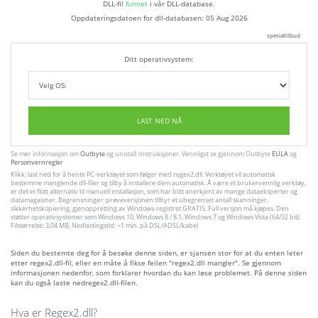
DLL-fil
funnet
i vår DLL-database.
Oppdateringsdatoen for dll-databasen:
05 Aug 2026
spesialtilbud
Ditt operativsystem:
LAST NED NÅ
Se mer informasjon om
Outbyte
og unistall :instruksjoner. Vennligst se gjennom Outbyte
EULA
og
Personvernregler
Klikk: last ned for å hente PC-verktøyet som følger med regex2.dll. Verktøyet vil automatisk
bestemme manglende dll-filer og tilby å installere dem automatisk. Å være et brukervennlig verktøy,
er det et flott alternativ til manuell installasjon, som har blitt anerkjent av mange dataeksperter og
datamagasiner. Begrensninger: prøveversjonen tilbyr et ubegrenset antall skanninger,
sikkerhetskopiering, gjenoppretting av Windows-registret GRATIS. Full versjon må kjøpes. Den
støtter operativsystemer som Windows 10, Windows 8 / 8.1, Windows 7 og Windows Vista (64/32 bit).
Filstørrelse: 3,04 MB, Nedlastingstid: <1 min. på DSL/ADSL/kabel
Siden du bestemte deg for å besøke denne siden, er sjansen stor for at du enten leter
etter regex2.dll-fil, eller en måte å fikse feilen "regex2.dll mangler". Se gjennom
informasjonen nedenfor, som forklarer hvordan du kan løse problemet. På denne siden
kan du også laste nedregex2.dll-filen.
Hva er Regex2.dll?