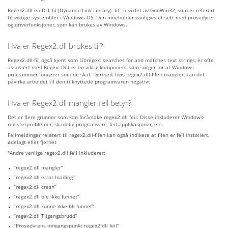
Regex2.dll en DLL-fil (Dynamic Link Library) -fil , utviklet av GnuWin32, som er referert
til viktige systemfiler i Windows OS. Den inneholder vanligvis et sett med prosedyrer
og driverfunksjoner, som kan brukes av Windows.
Hva er Regex2.dll brukes til?
Regex2.dll-fil, også kjent som Libregex: searches for and matches text strings, er ofte
assosiert med Regex. Det er en viktig komponent som sørger for at Windows-
programmer fungerer som de skal. Dermed, hvis regex2.dll-filen mangler, kan det
påvirke arbeidet til den tilknyttede programvaren negativt
Hva er Regex2.dll mangler feil betyr?
Det er flere grunner som kan forårsake regex2.dll feil. Disse inkluderer Windows-
registerproblemer, skadelig programvare, feil applikasjoner, etc.
Feilmeldinger relatert til regex2.dll-filen kan også indikere at filen er feil installert,
ødelagt eller fjernet
"Andre vanlige regex2.dll feil inkluderer:
“regex2.dll mangler”
“regex2.dll error loading”
“regex2.dll crash”
“regex2.dll ble ikke funnet”
“regex2.dll kunne ikke bli funnet”
“regex2.dll Tilgangsbrudd”
“Prosedyrens inngangspunkt regex2.dll feil”