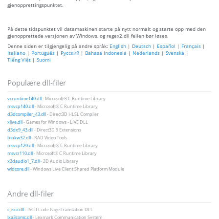
gjenopprettingspunktet.
På dette tidspunktet vil datamaskinen starte på nytt normalt og starte opp med den
gjenopprettede versjonen av Windows, og regex2.dll feilen bør løses.
Denne siden er tilgjengelig på andre språk:
English
|
Deutsch
|
Español
|
Français
|
Italiano
|
Português
|
Русский
|
Bahasa Indonesia
|
Nederlands
|
Svenska
|
Tiếng Việt
|
Suomi
Populære dll-filer
vcruntime140.dll
- Microsoft® C Runtime Library
msvcp140.dll
- Microsoft® C Runtime Library
d3dcompiler_43.dll
- Direct3D HLSL Compiler
xlive.dll
- Games for Windows - LIVE DLL
d3dx9_43.dll
- Direct3D 9 Extensions
binkw32.dll
- RAD Video Tools
msvcp120.dll
- Microsoft® C Runtime Library
msvcr110.dll
- Microsoft® C Runtime Library
x3daudio1_7.dll
- 3D Audio Library
wldcore.dll
- Windows Live Client Shared Platform Module
Andre dll-filer
c_iscii.dll
- ISCII Code Page Translation DLL
lxa3comc.dll
- Lexmark Communication System