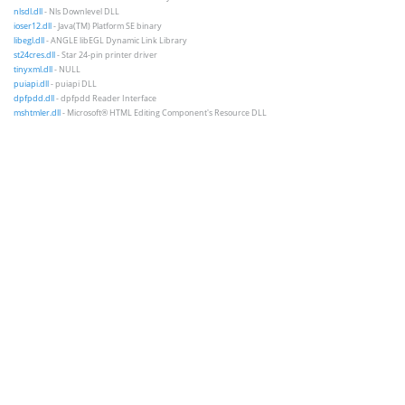
nlsdl.dll
- Nls Downlevel DLL
ioser12.dll
- Java(TM) Platform SE binary
libegl.dll
- ANGLE libEGL Dynamic Link Library
st24cres.dll
- Star 24-pin printer driver
tinyxml.dll
- NULL
puiapi.dll
- puiapi DLL
dpfpdd.dll
- dpfpdd Reader Interface
mshtmler.dll
- Microsoft® HTML Editing Component's Resource DLL