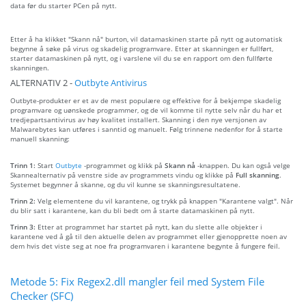
data før du starter PCen på nytt.
Etter å ha klikket "Skann nå" burton, vil datamaskinen starte på nytt og automatisk
begynne å søke på virus og skadelig programvare. Etter at skanningen er fullført,
starter datamaskinen på nytt, og i varslene vil du se en rapport om den fullførte
skanningen.
ALTERNATIV 2 -
Outbyte Antivirus
Outbyte-produkter er et av de mest populære og effektive for å bekjempe skadelig
programvare og uønskede programmer, og de vil komme til nytte selv når du har et
tredjepartsantivirus av høy kvalitet installert. Skanning i den nye versjonen av
Malwarebytes kan utføres i sanntid og manuelt. Følg trinnene nedenfor for å starte
manuell skanning:
Trinn 1:
Start
Outbyte
-programmet og klikk på
Skann nå
-knappen. Du kan også velge
Skannealternativ på venstre side av programmets vindu og klikke på
Full skanning
.
Systemet begynner å skanne, og du vil kunne se skanningsresultatene.
Trinn 2:
Velg elementene du vil karantene, og trykk på knappen "Karantene valgt". Når
du blir satt i karantene, kan du bli bedt om å starte datamaskinen på nytt.
Trinn 3:
Etter at programmet har startet på nytt, kan du slette alle objekter i
karantene ved å gå til den aktuelle delen av programmet eller gjenopprette noen av
dem hvis det viste seg at noe fra programvaren i karantene begynte å fungere feil.
Metode 5: Fix Regex2.dll mangler feil med System File
Checker (SFC)