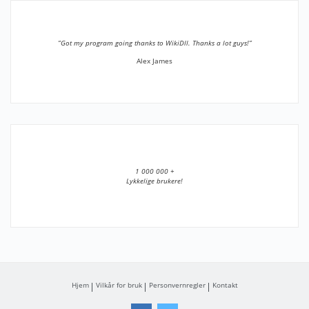
”Got my program going thanks to WikiDll. Thanks a lot guys!”
Alex James
1 000 000 +
Lykkelige brukere!
Hjem
Vilkår for bruk
Personvernregler
Kontakt