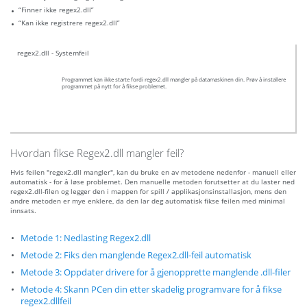
“Finner ikke regex2.dll”
“Kan ikke registrere regex2.dll”
regex2.dll - Systemfeil
Programmet kan ikke starte fordi regex2.dll mangler på datamaskinen din. Prøv å installere
programmet på nytt for å fikse problemet.
Hvordan fikse Regex2.dll mangler feil?
Hvis feilen "regex2.dll mangler", kan du bruke en av metodene nedenfor - manuell eller
automatisk - for å løse problemet. Den manuelle metoden forutsetter at du laster ned
regex2.dll-filen og legger den i mappen for spill / applikasjonsinstallasjon, mens den
andre metoden er mye enklere, da den lar deg automatisk fikse feilen med minimal
innsats.
Metode 1: Nedlasting Regex2.dll
Metode 2: Fiks den manglende Regex2.dll-feil automatisk
Metode 3: Oppdater drivere for å gjenopprette manglende .dll-filer
Metode 4: Skann PCen din etter skadelig programvare for å fikse
regex2.dllfeil