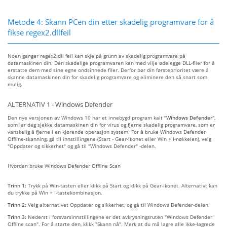
Metode 4: Skann PCen din etter skadelig programvare for å
fikse regex2.dllfeil
Noen ganger regex2.dll feil kan skje på grunn av skadelig programvare på
datamaskinen din. Den skadelige programvaren kan med vilje ødelegge DLL-filer for å
erstatte dem med sine egne ondsinnede filer. Derfor bør din førsteprioritet være å
skanne datamaskinen din for skadelig programvare og eliminere den så snart som
mulig.
ALTERNATIV 1 - Windows Defender
Den nye versjonen av Windows 10 har et innebygd program kalt
"Windows Defender"
,
som lar deg sjekke datamaskinen din for virus og fjerne skadelig programvare, som er
vanskelig å fjerne i en kjørende operasjon system. For å bruke Windows Defender
Offline-skanning, gå til innstillingene (Start - Gear-ikonet eller Win + I-nøkkelen), velg
"Oppdater og sikkerhet" og gå til "Windows Defender" -delen.
Hvordan bruke Windows Defender Offline Scan
Trinn 1:
Trykk på Win-tasten eller klikk på Start og klikk på Gear-ikonet. Alternativt kan
du trykke på Win + I-tastekombinasjon.
Trinn 2:
Velg alternativet Oppdater og sikkerhet, og gå til Windows Defender-delen.
Trinn 3:
Nederst i forsvarsinnstillingene er det avkrysningsruten "Windows Defender
Offline scan". For å starte den, klikk "Skann nå". Merk at du må lagre alle ikke-lagrede