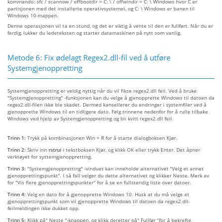
kommando: sfc / scannow / offbootdir = C: \ / offwindir = C: \ Windows hvor C er
partisjonen med det installerte operativsystemet, og C: \ Windows er banen til
Windows 10-mappen.
Denne operasjonen vil ta en stund, og det er viktig å vente til den er fullført. Når du er
ferdig, lukker du ledeteksten og starter datamaskinen på nytt som vanlig.
Metode 6: Fix ødelagt Regex2.dll-fil ved å utføre
Systemgjenoppretting
Systemgjenoppretting er veldig nyttig når du vil fikse regex2.dll feil. Ved å bruke
"Systemgjenoppretting" -funksjonen kan du velge å gjenopprette Windows til datoen da
regex2.dll-filen ikke ble skadet. Dermed kansellerer du endringer i systemfiler ved å
gjenopprette Windows til en tidligere dato. Følg trinnene nedenfor for å rulle tilbake
Windows ved hjelp av Systemgjenoppretting og bli kvitt regex2.dll feil.
Trinn 1:
Trykk på kombinasjonen Win + R for å starte dialogboksen Kjør.
Trinn 2:
Skriv inn
rstrui
i tekstboksen Kjør, og klikk OK eller trykk Enter. Det åpner
verktøyet for systemgjenoppretting.
Trinn 3:
"Systemgjenoppretting" -vinduet kan inneholde alternativet "Velg et annet
gjenopprettingspunkt". I så fall velger du dette alternativet og klikker Neste. Merk av
for "Vis flere gjenopprettingspunkter" for å se en fullstendig liste over datoer.
Trinn 4:
Velg en dato for å gjenopprette Windows 10. Husk at du må velge et
gjenopprettingspunkt som vil gjenopprette Windows til datoen da regex2.dll-
feilmeldingen ikke dukket opp.
Trinn 5:
Klikk på" Neste "-knappen, og klikk deretter på" Fullfør "for å bekrefte