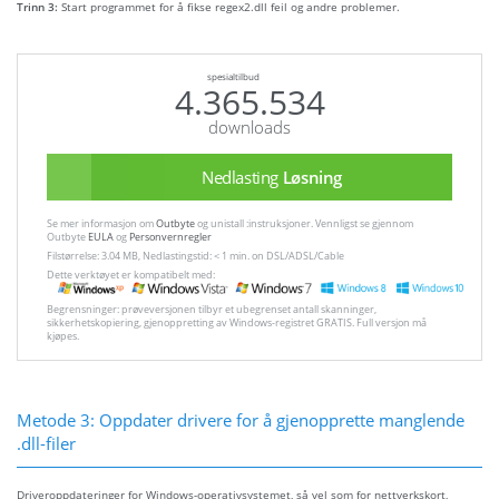
Trinn 3:
Start programmet for å fikse regex2.dll feil og andre problemer.
spesialtilbud
4.365.534
downloads
Nedlasting
Løsning
Se mer informasjon om
Outbyte
og unistall :instruksjoner. Vennligst se gjennom
Outbyte
EULA
og
Personvernregler
Filstørrelse: 3.04 MB, Nedlastingstid: < 1 min. on DSL/ADSL/Cable
Dette verktøyet er kompatibelt med:
Begrensninger: prøveversjonen tilbyr et ubegrenset antall skanninger,
sikkerhetskopiering, gjenoppretting av Windows-registret GRATIS. Full versjon må
kjøpes.
Metode 3: Oppdater drivere for å gjenopprette manglende
.dll-filer
Driveroppdateringer for Windows-operativsystemet, så vel som for nettverkskort,