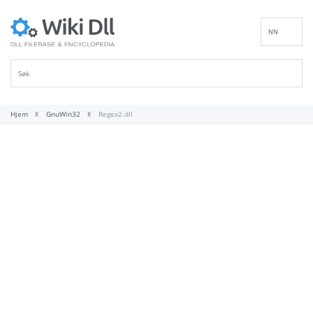
NN
EN
DE
ES
FR
Hjem
GnuWin32
Regex2.dll
IT
PT
RU
ID
NL
SV
VI
FI