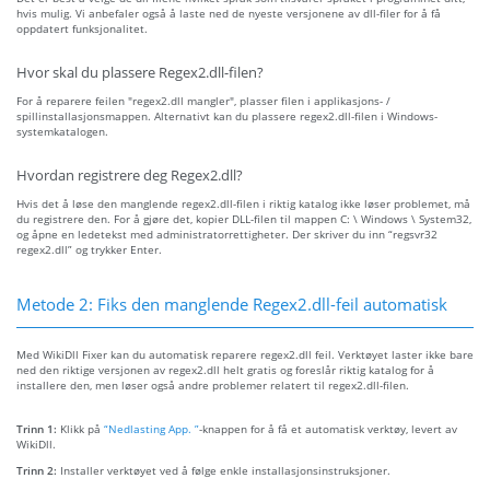
hvis mulig. Vi anbefaler også å laste ned de nyeste versjonene av dll-filer for å få
oppdatert funksjonalitet.
Hvor skal du plassere Regex2.dll-filen?
For å reparere feilen "regex2.dll mangler", plasser filen i applikasjons- /
spillinstallasjonsmappen. Alternativt kan du plassere regex2.dll-filen i Windows-
systemkatalogen.
Hvordan registrere deg Regex2.dll?
Hvis det å løse den manglende regex2.dll-filen i riktig katalog ikke løser problemet, må
du registrere den. For å gjøre det, kopier DLL-filen til mappen C: \ Windows \ System32,
og åpne en ledetekst med administratorrettigheter. Der skriver du inn “regsvr32
regex2.dll” og trykker Enter.
Metode 2: Fiks den manglende Regex2.dll-feil automatisk
Med WikiDll Fixer kan du automatisk reparere regex2.dll feil. Verktøyet laster ikke bare
ned den riktige versjonen av regex2.dll helt gratis og foreslår riktig katalog for å
installere den, men løser også andre problemer relatert til regex2.dll-filen.
Trinn 1:
Klikk på
“Nedlasting App. ”
-knappen for å få et automatisk verktøy, levert av
WikiDll.
Trinn 2:
Installer verktøyet ved å følge enkle installasjonsinstruksjoner.