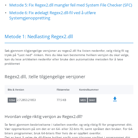
Metode 5: Fix Regex2.dll mangler feil med System File Checker (SFC)
Metode 6: Fix ødelagt Regex2.dll-fil ved å utføre
Systemgjenoppretting
Metode 1: Nedlasting Regex2.dll
Søk gjennom tilgjengelige versjoner av regex2.dll fra listen nedenfor, velg riktig fil og
trykk på "Last ned" -linken. Hvis du ikke kan bestemme hvilken versjon du skal velge,
kan du lese artikkelen nedenfor eller bruke den automatiske metoden for å løse
problemet
Regex2.dll, :telle tilgjengelige versjoner
Bits & Version
Filstørrelse
Kontrollsummer
77.5 KB
2.7.2853.21853
32bit
MD5
SHA1
Hvordan velge riktig versjon av Regex2.dll?
Se først gjennom beskrivelsene i tabellen ovenfor, og velg riktig fil for programmet ditt.
Vær oppmerksom på om det er en 64- eller 32-bits fil, samt språket den bruker. For 64-
biters programmer, bruk 64-biters filer hvis de er oppført ovenfor.
Det er best å velge de dll-filene hvilket språk som tilsvarer språket i programmet ditt,