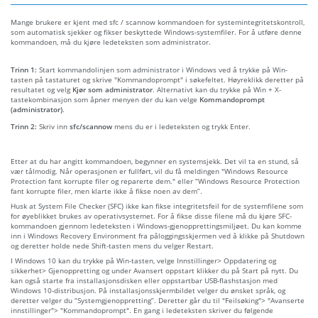
Mange brukere er kjent med sfc / scannow kommandoen for systemintegritetskontroll,
som automatisk sjekker og fikser beskyttede Windows-systemfiler. For å utføre denne
kommandoen, må du kjøre ledeteksten som administrator.
Trinn 1:
Start kommandolinjen som administrator i Windows ved å trykke på Win-
tasten på tastaturet og skrive "Kommandoprompt" i søkefeltet. Høyreklikk deretter på
resultatet og velg
Kjør som administrator
. Alternativt kan du trykke på Win + X-
tastekombinasjon som åpner menyen der du kan velge
Kommandoprompt
(administrator)
.
Trinn 2:
Skriv inn
sfc/scannow
mens du er i ledeteksten og trykk Enter.
Etter at du har angitt kommandoen, begynner en systemsjekk. Det vil ta en stund, så
vær tålmodig. Når operasjonen er fullført, vil du få meldingen "Windows Resource
Protection fant korrupte filer og reparerte dem." eller “Windows Resource Protection
fant korrupte filer, men klarte ikke å fikse noen av dem”.
Husk at System File Checker (SFC) ikke kan fikse integritetsfeil for de systemfilene som
for øyeblikket brukes av operativsystemet. For å fikse disse filene må du kjøre SFC-
kommandoen gjennom ledeteksten i Windows-gjenopprettingsmiljøet. Du kan komme
inn i Windows Recovery Environment fra påloggingsskjermen ved å klikke på Shutdown
og deretter holde nede Shift-tasten mens du velger Restart.
I Windows 10 kan du trykke på Win-tasten, velge Innstillinger> Oppdatering og
sikkerhet> Gjenoppretting og under Avansert oppstart klikker du på Start på nytt. Du
kan også starte fra installasjonsdisken eller oppstartbar USB-flashstasjon med
Windows 10-distribusjon. På installasjonsskjermbildet velger du ønsket språk, og
deretter velger du “Systemgjenoppretting”. Deretter går du til "Feilsøking"> "Avanserte
innstillinger"> "Kommandoprompt". En gang i ledeteksten skriver du følgende