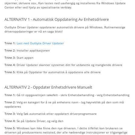
skjermer, skrivere osv., Kan lastes ned uavhengig og installeres fra Windows Update
Center eller ved hjelp av spesialiserte verktøy.
ALTERNATIV 1 - Automatisk Oppdatering Av Enhetsdrivere
Outbyte Driver Updater oppdaterer automatisk drivere på Windows. Rutinemessige
driveroppdateringer er nå en saga blott!
Trinn 1:
Last ned Outbyte Driver Updater
Trinn 2:
Installer applikasjonen
Trinn 3:
Start appen
Trinn 4:
Driver Updater skanner systemet ditt for utdaterte og manglende drivere
Trinn 5:
Klikk på Oppdater for automatisk å oppdatere alle drivere
ALTERNATIV 2 - Oppdater Enhetsdrivere Manuelt
Trinn 1:
Gå til oppgavelinjen søkefelt - skriv Enhetsbehandling - velg Enhetsbehandling
Trinn 2:
Velg en kategori for å se på enhetens navn - lag høyreklikk på den som må
oppdateres
Trinn 3:
Velg Søk automatisk etter oppdatert driverprogramvare
Trinn 4:
Se på Update Driver, og velg den
Trinn 5:
Windows kan ikke finne den nye driveren. I dette tilfellet kan brukeren se
driveren på produsentens nettsted, der alle nødvendige instruksjoner er tilgjengelige