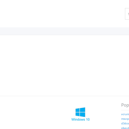
Popu
vcrunt
msvcp1
d3dcom
xlive.d