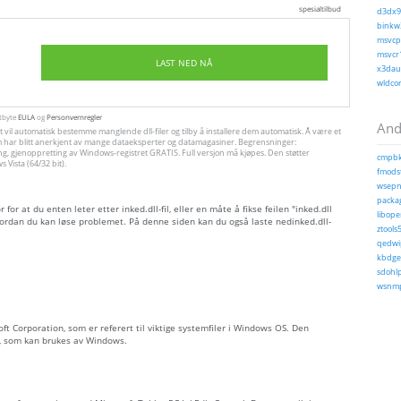
spesialtilbud
d3dx9_
binkw3
msvcp1
msvcr1
LAST NED NÅ
x3daud
wldcor
utbyte
EULA
og
Personvernregler
Andr
et vil automatisk bestemme manglende dll-filer og tilby å installere dem automatisk. Å være et
, som har blitt anerkjent av mange dataeksperter og datamagasiner. Begrensninger:
ng, gjenoppretting av Windows-registret GRATIS. Full versjon må kjøpes. Den støtter
cmpbk
Vista (64/32 bit).
fmodst
wsepno
packag
or at du enten leter etter inked.dll-fil, eller en måte å fikse feilen "inked.dll
libope
ordan du kan løse problemet. På denne siden kan du også laste nedinked.dll-
ztools5
qedwip
kbdgeo
sdohlp
wsnmp
osoft Corporation, som er referert til viktige systemfiler i Windows OS. Den
r, som kan brukes av Windows.