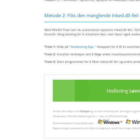
Metode 2: Fiks den manglende Inked.dll-feil
Med WikiDll Fixer kan du automatisk reparere inked.dll feil. Verk
foreslår riktig katalog for å installere den, men løser også andre 
Trinn 1:
Klikk på
“Nedlasting App. ”
-knappen for å få et automati
Trinn 2:
Installer verktøyet ved å følge enkle installasjonsinstru
Trinn 3:
Start programmet for å fikse inked.dll feil og andre pro
Nedlasting
Løsn
Se mer informasjon om
Outbyte
og unistall :instruksjoner. Vennligst se gj
Filstørrelse: 3.04 MB, Nedlastingstid: < 1 min. on DSL/ADSL/Cable
Dette verktøyet er kompatibelt med:
Begrensninger: prøveversjonen tilbyr et ubegrenset antall skanninger, sikker