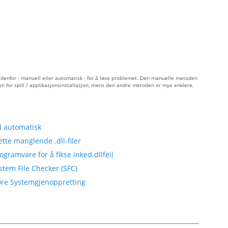
edenfor - manuell eller automatisk - for å løse problemet. Den manuelle metoden
pen for spill / applikasjonsinstallasjon, mens den andre metoden er mye enklere,
l automatisk
tte manglende .dll-filer
gramvare for å fikse inked.dllfeil
stem File Checker (SFC)
tføre Systemgjenoppretting