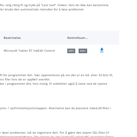
or, velg riktig fil og trykk på "Last ned" -linken. Hvis du ikke kan bestemme
 eller bruke den automatiske metoden for å løse problemet
Beskrivelse
Kontrollsummer
Microsoft Tablet PC InkEdit Control
MD5
SHA1
 fil for programmet ditt. Vær oppmerksom på om det er en 64- eller 32-bits fil,
s filer hvis de er oppført ovenfor.
åket i programmet ditt, hvis mulig. Vi anbefaler også å laste ned de nyeste
sjons- / spillinstallasjonsmappen. Alternativt kan du plassere inked.dll-filen i
e løser problemet, må du registrere den. For å gjøre det, kopier DLL-filen til
stratorrettigheter. Der skriver du inn “regsvr32 inked.dll” og trykker Enter.