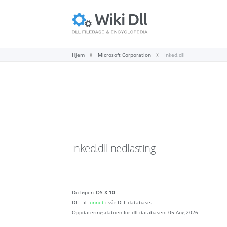
Hjem
Microsoft Corporation
Inked.dll
Inked.dll
nedlasting
Du løper:
OS X 10
DLL-fil
funnet
i vår DLL-database.
Oppdateringsdatoen for dll-databasen:
05 Aug 2026