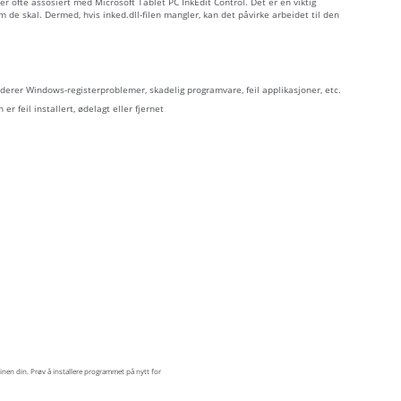
, er ofte assosiert med Microsoft Tablet PC InkEdit Control. Det er en viktig
 skal. Dermed, hvis inked.dll-filen mangler, kan det påvirke arbeidet til den
luderer Windows-registerproblemer, skadelig programvare, feil applikasjoner, etc.
 er feil installert, ødelagt eller fjernet
inen din. Prøv å installere programmet på nytt for