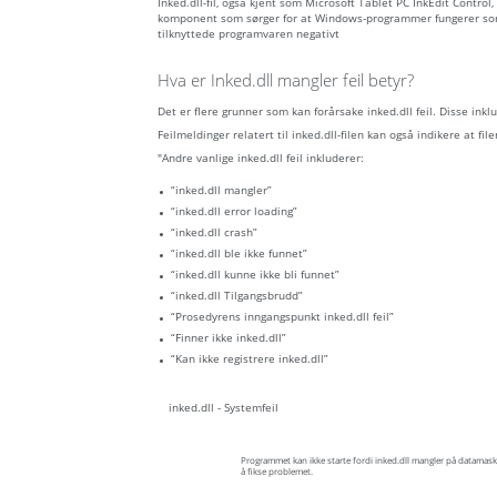
Inked.dll-fil, også kjent som Microsoft Tablet PC InkEdit Control
komponent som sørger for at Windows-programmer fungerer som de
tilknyttede programvaren negativt
Hva er Inked.dll mangler feil betyr?
Det er flere grunner som kan forårsake inked.dll feil. Disse ink
Feilmeldinger relatert til inked.dll-filen kan også indikere at filen
"Andre vanlige inked.dll feil inkluderer:
“inked.dll mangler”
“inked.dll error loading”
“inked.dll crash”
“inked.dll ble ikke funnet”
“inked.dll kunne ikke bli funnet”
“inked.dll Tilgangsbrudd”
“Prosedyrens inngangspunkt inked.dll feil”
“Finner ikke inked.dll”
“Kan ikke registrere inked.dll”
inked.dll - Systemfeil
Programmet kan ikke starte fordi inked.dll mangler på datamask
å fikse problemet.