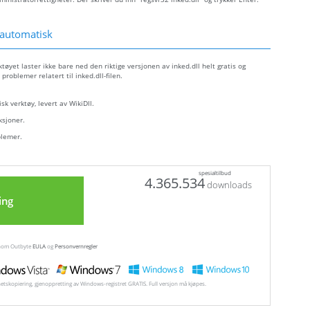
 automatisk
tøyet laster ikke bare ned den riktige versjonen av inked.dll helt gratis og
problemer relatert til inked.dll-filen.
sk verktøy, levert av WikiDll.
ksjoner.
blemer.
spesialtilbud
4.365.534
downloads
ing
ennom Outbyte
EULA
og
Personvernregler
hetskopiering, gjenoppretting av Windows-registret GRATIS. Full versjon må kjøpes.