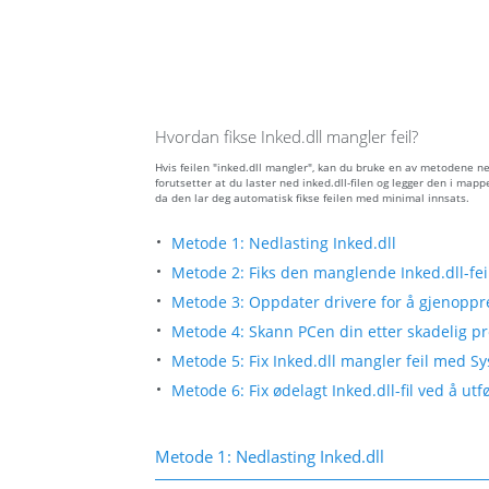
Hvordan fikse Inked.dll mangler feil?
Hvis feilen "inked.dll mangler", kan du bruke en av metodene n
forutsetter at du laster ned inked.dll-filen og legger den i map
da den lar deg automatisk fikse feilen med minimal innsats.
Metode 1: Nedlasting Inked.dll
Metode 2: Fiks den manglende Inked.dll-fei
Metode 3: Oppdater drivere for å gjenoppre
Metode 4: Skann PCen din etter skadelig pro
Metode 5: Fix Inked.dll mangler feil med Sy
Metode 6: Fix ødelagt Inked.dll-fil ved å u
Metode 1: Nedlasting Inked.dll