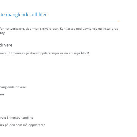
e manglende .dll-filer
r nettverkskort, skjermer, skrivere osv., Kan lastes ned uavhengig og installeres
tøy.
drivere
ows. Rutinemessige driveroppdateringer er nå en saga blott!
 manglende drivere
ere
- velg Enhetsbehandling
eklikk på den som må oppdateres