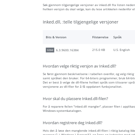
Søk gjennom tilgjengelige versjoner av inked.dll fra listen nedenf
hvilken versjon du skal velge, kan du lese artikkelen nedenfor
Inked.dll, :telle tilgjengelige versjoner
Bits & Version
Filstørrelse
Språk
215.0 KB
U.S. English
6.3.9600.16384
32bit
Hvordan velge riktig versjon av Inked.dll?
Se først gjennom beskrivelsene i tabellen ovenfor, og velg riktig
samt språket den bruker. For 64-biters programmer, bruk 64-biter
Det er best å velge de dll-filene hvilket språk som tilsvarer spr
versjonene av dll-filer for å få oppdatert funksjonalitet.
Hvor skal du plassere Inked.dll-filen?
For å reparere feilen "inked.dll mangler", plasser filen i applika
Windows-systemkatalogen.
Hvordan registrere deg Inked.dll?
Hvis det å løse den manglende inked.dll-filen i riktig katalog ikk
mappen C: \ Windows \ System32, og åpne en ledetekst med admini