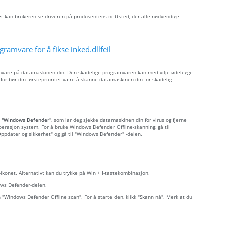
let kan brukeren se driveren på produsentens nettsted, der alle nødvendige
ramvare for å fikse inked.dllfeil
ramvare på datamaskinen din. Den skadelige programvaren kan med vilje ødelegge
rfor bør din førsteprioritet være å skanne datamaskinen din for skadelig
t
"Windows Defender"
, som lar deg sjekke datamaskinen din for virus og fjerne
perasjon system. For å bruke Windows Defender Offline-skanning, gå til
 "Oppdater og sikkerhet" og gå til "Windows Defender" -delen.
r-ikonet. Alternativt kan du trykke på Win + I-tastekombinasjon.
dows Defender-delen.
n "Windows Defender Offline scan". For å starte den, klikk "Skann nå". Merk at du