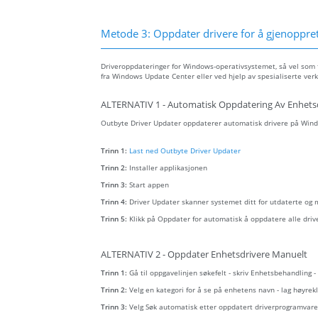
Metode 3: Oppdater drivere for å gjenopprett
Driveroppdateringer for Windows-operativsystemet, så vel som fo
fra Windows Update Center eller ved hjelp av spesialiserte verk
ALTERNATIV 1 - Automatisk Oppdatering Av Enhets
Outbyte Driver Updater oppdaterer automatisk drivere på Wind
Trinn 1:
Last ned Outbyte Driver Updater
Trinn 2:
Installer applikasjonen
Trinn 3:
Start appen
Trinn 4:
Driver Updater skanner systemet ditt for utdaterte og
Trinn 5:
Klikk på Oppdater for automatisk å oppdatere alle driv
ALTERNATIV 2 - Oppdater Enhetsdrivere Manuelt
Trinn 1:
Gå til oppgavelinjen søkefelt - skriv Enhetsbehandling 
Trinn 2:
Velg en kategori for å se på enhetens navn - lag høyr
Trinn 3:
Velg Søk automatisk etter oppdatert driverprogramvare