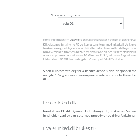
Ditt operativsystem:
Se mer informasjon om
Outbyte
og unistall :instruksjoner. Vennligst se gjennom O
Klikk: last ned for å hente PC-verktøyet som følger med inked.dll. Verktøy
brukervennlig verktøy, er det et flott alternativ til manuell installasjon
prøveversjonen tilbyr et ubegrenset antall skanninger, sikkerhetskopieri
operativsystemer som Windows 10, Windows 8 / 8.1, Windows 7 og Windows 
Filstørrelse: 3,04 MB, Nedlastingstid: <1 min. på DSL/ADSL/kabel
Siden du bestemte deg for å besøke denne siden, er sjansen stor f
mangler". Se gjennom informasjonen nedenfor, som forklarer hv
filen.
Hva er Inked.dll?
Inked.dll en DLL-fil (Dynamic Link Library) -fil , utviklet av Micr
inneholder vanligvis et sett med prosedyrer og driverfunksjone
Hva er Inked.dll brukes til?