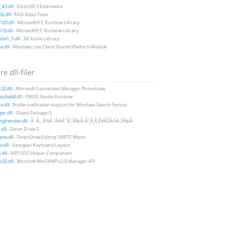
43.dll
- Direct3D 9 Extensions
2.dll
- RAD Video Tools
20.dll
- Microsoft® C Runtime Library
10.dll
- Microsoft® C Runtime Library
io1_7.dll
- 3D Audio Library
e.dll
- Windows Live Client Shared Platform Module
e dll-filer
32.dll
- Microsoft Connection Manager Phonebook
udio64.dll
- FMOD Studio Runtime
.dll
- Profile notification support for Windows Search Service
er.dll
- Object Packager2
nglrender.dll
- Ã¨Â…Â¾Ã¨Â®Â¯Ã¦Â‰Â‹Ã¦Â¸Â¸Ã¥ÂŠÂ©Ã¦Â‰Â‹
.dll
- Zoner Draw 5
es.dll
- DirectShow Editing SMPTE Wipes
.dll
- Georgian Keyboard Layout
.dll
- NPS SDO Helper Component
32.dll
- Microsoft WinSNMP v2.0 Manager API