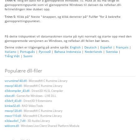
Trinn 4:
Velg en dato for å gjenopprette Windows 10. Husk at du må velge et
gjenopprettingspunkt som vil gjenopprette Windows til datoen da refiebar.dll-
feilmeldingen ikke dukket opp.
Trinn 5:
Klikk på" Neste "-knappen, og klikk deretter på" Fullfør "for å bekrefte
gjenopprettingspunktet.
På dette tidspunktet vil datamaskinen starte på nytt normalt og starte opp med den
gjenopprettede versjonen av Windows, og refiebar.dll feilen bør løses.
Denne siden er tilgjengelig på andre språk:
English
|
Deutsch
|
Español
|
Français
|
Italiano
|
Português
|
Русский
|
Bahasa Indonesia
|
Nederlands
|
Svenska
|
Tiếng Việt
|
Suomi
Populære dll-filer
vcruntime140.dll
- Microsoft® C Runtime Library
msvcp140.dll
- Microsoft® C Runtime Library
d3dcompiler_43.dll
- Direct3D HLSL Compiler
xlive.dll
- Games for Windows - LIVE DLL
d3dx9_43.dll
- Direct3D 9 Extensions
binkw32.dll
- RAD Video Tools
msvcp120.dll
- Microsoft® C Runtime Library
msvcr110.dll
- Microsoft® C Runtime Library
x3daudio1_7.dll
- 3D Audio Library
wldcore.dll
- Windows Live Client Shared Platform Module