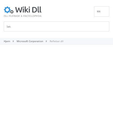
NN
EN
DE
ES
FR
Hjem
Microsoft Corporation
Refiebar.dll
IT
PT
RU
ID
NL
SV
VI
FI