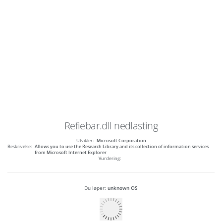
Refiebar.dll
nedlasting
Utvikler:
Microsoft Corporation
Beskrivelse:
Allows you to use the Research Library and its collection of information services
from Microsoft Internet Explorer
Vurdering:
Du løper:
unknown OS