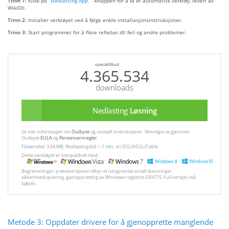
Trinn 1:
Klikk på
“Nedlasting App. ”
-knappen for å få et automatisk verktøy, levert av
WikiDll.
Trinn 2:
Installer verktøyet ved å følge enkle installasjonsinstruksjoner.
Trinn 3:
Start programmet for å fikse refiebar.dll feil og andre problemer.
spesialtilbud
4.365.534
downloads
Nedlasting
Løsning
Se mer informasjon om
Outbyte
og unistall :instruksjoner. Vennligst se gjennom
Outbyte
EULA
og
Personvernregler
Filstørrelse: 3.04 MB, Nedlastingstid: < 1 min. on DSL/ADSL/Cable
Dette verktøyet er kompatibelt med:
Begrensninger: prøveversjonen tilbyr et ubegrenset antall skanninger,
sikkerhetskopiering, gjenoppretting av Windows-registret GRATIS. Full versjon må
kjøpes.
Metode 3: Oppdater drivere for å gjenopprette manglende