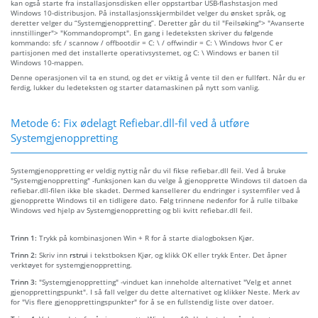
kan også starte fra installasjonsdisken eller oppstartbar USB-flashstasjon med
Windows 10-distribusjon. På installasjonsskjermbildet velger du ønsket språk, og
deretter velger du “Systemgjenoppretting”. Deretter går du til "Feilsøking"> "Avanserte
innstillinger"> "Kommandoprompt". En gang i ledeteksten skriver du følgende
kommando: sfc / scannow / offbootdir = C: \ / offwindir = C: \ Windows hvor C er
partisjonen med det installerte operativsystemet, og C: \ Windows er banen til
Windows 10-mappen.
Denne operasjonen vil ta en stund, og det er viktig å vente til den er fullført. Når du er
ferdig, lukker du ledeteksten og starter datamaskinen på nytt som vanlig.
Metode 6: Fix ødelagt Refiebar.dll-fil ved å utføre
Systemgjenoppretting
Systemgjenoppretting er veldig nyttig når du vil fikse refiebar.dll feil. Ved å bruke
"Systemgjenoppretting" -funksjonen kan du velge å gjenopprette Windows til datoen da
refiebar.dll-filen ikke ble skadet. Dermed kansellerer du endringer i systemfiler ved å
gjenopprette Windows til en tidligere dato. Følg trinnene nedenfor for å rulle tilbake
Windows ved hjelp av Systemgjenoppretting og bli kvitt refiebar.dll feil.
Trinn 1:
Trykk på kombinasjonen Win + R for å starte dialogboksen Kjør.
Trinn 2:
Skriv inn
rstrui
i tekstboksen Kjør, og klikk OK eller trykk Enter. Det åpner
verktøyet for systemgjenoppretting.
Trinn 3:
"Systemgjenoppretting" -vinduet kan inneholde alternativet "Velg et annet
gjenopprettingspunkt". I så fall velger du dette alternativet og klikker Neste. Merk av
for "Vis flere gjenopprettingspunkter" for å se en fullstendig liste over datoer.