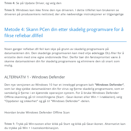
Trinn 4:
Se på Update Driver, og velg den
Trinn 5:
Windows kan ikke finne den nye driveren. I dette tilfellet kan brukeren se
driveren på produsentens nettsted, der alle nødvendige instruksjoner er tilgjengelige
Metode 4: Skann PCen din etter skadelig programvare for å
fikse refiebar.dllfeil
Noen ganger refiebar.dll feil kan skje på grunn av skadelig programvare på
datamaskinen din. Den skadelige programvaren kan med vilje ødelegge DLL-filer for å
erstatte dem med sine egne ondsinnede filer. Derfor bør din førsteprioritet være å
skanne datamaskinen din for skadelig programvare og eliminere den så snart som
mulig.
ALTERNATIV 1 - Windows Defender
Den nye versjonen av Windows 10 har et innebygd program kalt
"Windows Defender"
,
som lar deg sjekke datamaskinen din for virus og fjerne skadelig programvare, som er
vanskelig å fjerne i en kjørende operasjon system. For å bruke Windows Defender
Offline-skanning, gå til innstillingene (Start - Gear-ikonet eller Win + I-nøkkelen), velg
"Oppdater og sikkerhet" og gå til "Windows Defender" -delen.
Hvordan bruke Windows Defender Offline Scan
Trinn 1:
Trykk på Win-tasten eller klikk på Start og klikk på Gear-ikonet. Alternativt kan
du trykke på Win + I-tastekombinasjon.