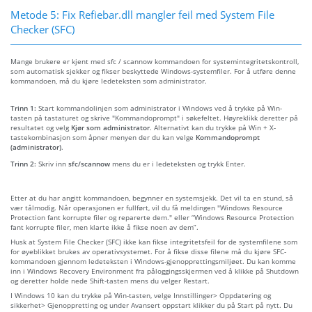
Metode 5: Fix Refiebar.dll mangler feil med System File
Checker (SFC)
Mange brukere er kjent med sfc / scannow kommandoen for systemintegritetskontroll,
som automatisk sjekker og fikser beskyttede Windows-systemfiler. For å utføre denne
kommandoen, må du kjøre ledeteksten som administrator.
Trinn 1:
Start kommandolinjen som administrator i Windows ved å trykke på Win-
tasten på tastaturet og skrive "Kommandoprompt" i søkefeltet. Høyreklikk deretter på
resultatet og velg
Kjør som administrator
. Alternativt kan du trykke på Win + X-
tastekombinasjon som åpner menyen der du kan velge
Kommandoprompt
(administrator)
.
Trinn 2:
Skriv inn
sfc/scannow
mens du er i ledeteksten og trykk Enter.
Etter at du har angitt kommandoen, begynner en systemsjekk. Det vil ta en stund, så
vær tålmodig. Når operasjonen er fullført, vil du få meldingen "Windows Resource
Protection fant korrupte filer og reparerte dem." eller “Windows Resource Protection
fant korrupte filer, men klarte ikke å fikse noen av dem”.
Husk at System File Checker (SFC) ikke kan fikse integritetsfeil for de systemfilene som
for øyeblikket brukes av operativsystemet. For å fikse disse filene må du kjøre SFC-
kommandoen gjennom ledeteksten i Windows-gjenopprettingsmiljøet. Du kan komme
inn i Windows Recovery Environment fra påloggingsskjermen ved å klikke på Shutdown
og deretter holde nede Shift-tasten mens du velger Restart.
I Windows 10 kan du trykke på Win-tasten, velge Innstillinger> Oppdatering og
sikkerhet> Gjenoppretting og under Avansert oppstart klikker du på Start på nytt. Du