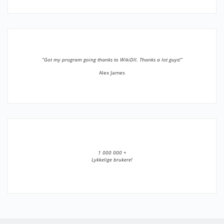
”Got my program going thanks to WikiDll. Thanks a lot guys!”
Alex James
1 000 000 +
Lykkelige brukere!