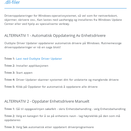
.dll-filer
Driveroppdateringer for Windows-operativsystemet, så vel som for nettverkskort,
skjermer, skrivere osv., Kan lastes ned uavhengig og installeres fra Windows Update
Center eller ved hjelp av spesialiserte verktøy.
ALTERNATIV 1 - Automatisk Oppdatering Av Enhetsdrivere
Outbyte Driver Updater oppdaterer automatisk drivere på Windows. Rutinemessige
driveroppdateringer er nå en saga blott!
Trinn 1:
Last ned Outbyte Driver Updater
Trinn 2:
Installer applikasjonen
Trinn 3:
Start appen
Trinn 4:
Driver Updater skanner systemet ditt for utdaterte og manglende drivere
Trinn 5:
Klikk på Oppdater for automatisk å oppdatere alle drivere
ALTERNATIV 2 - Oppdater Enhetsdrivere Manuelt
Trinn 1:
Gå til oppgavelinjen søkefelt - skriv Enhetsbehandling - velg Enhetsbehandling
Trinn 2:
Velg en kategori for å se på enhetens navn - lag høyreklikk på den som må
oppdateres
Trinn 3:
Velg Søk automatisk etter oppdatert driverprogramvare