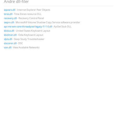
Andre dll-filer
iepeers.dll
- Internet Explorer Peer Objects
tzres.dll
- Time Zones resource DLL
recovery.dll
- Recovery Control Panel
swprv.dll
- Microsoft® Volume Shadow Copy Service software provider
api-ms-win-core-threadpool-legacy-l1-1-0.dll
- ApiSet Stub DLL
kbdus.dll
- United States Keyboard Layout
kbdinori.dll
- Odia Keyboard Layout
slpts.dll
- Sleep Study Troubleshooter
dsccorer.dll
- DSC
van.dll
- View Available Networks