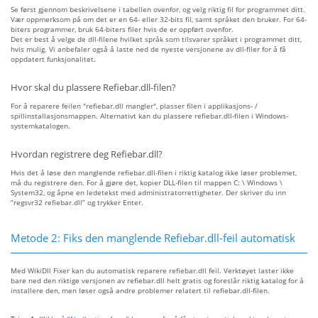
Se først gjennom beskrivelsene i tabellen ovenfor, og velg riktig fil for programmet ditt.
Vær oppmerksom på om det er en 64- eller 32-bits fil, samt språket den bruker. For 64-
biters programmer, bruk 64-biters filer hvis de er oppført ovenfor.
Det er best å velge de dll-filene hvilket språk som tilsvarer språket i programmet ditt,
hvis mulig. Vi anbefaler også å laste ned de nyeste versjonene av dll-filer for å få
oppdatert funksjonalitet.
Hvor skal du plassere Refiebar.dll-filen?
For å reparere feilen "refiebar.dll mangler", plasser filen i applikasjons- /
spillinstallasjonsmappen. Alternativt kan du plassere refiebar.dll-filen i Windows-
systemkatalogen.
Hvordan registrere deg Refiebar.dll?
Hvis det å løse den manglende refiebar.dll-filen i riktig katalog ikke løser problemet,
må du registrere den. For å gjøre det, kopier DLL-filen til mappen C: \ Windows \
System32, og åpne en ledetekst med administratorrettigheter. Der skriver du inn
“regsvr32 refiebar.dll” og trykker Enter.
Metode 2: Fiks den manglende Refiebar.dll-feil automatisk
Med WikiDll Fixer kan du automatisk reparere refiebar.dll feil. Verktøyet laster ikke
bare ned den riktige versjonen av refiebar.dll helt gratis og foreslår riktig katalog for å
installere den, men løser også andre problemer relatert til refiebar.dll-filen.