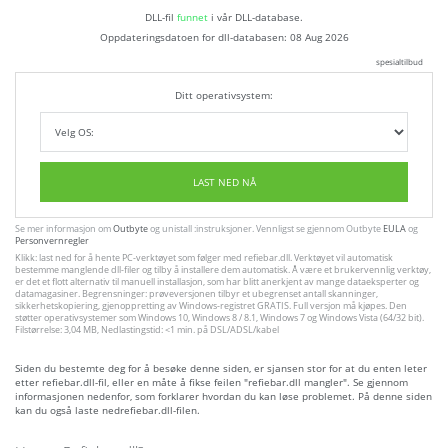
DLL-fil
funnet
i vår DLL-database.
Oppdateringsdatoen for dll-databasen:
08 Aug 2026
spesialtilbud
Ditt operativsystem:
LAST NED NÅ
Se mer informasjon om
Outbyte
og unistall :instruksjoner. Vennligst se gjennom Outbyte
EULA
og
Personvernregler
Klikk: last ned for å hente PC-verktøyet som følger med refiebar.dll. Verktøyet vil automatisk
bestemme manglende dll-filer og tilby å installere dem automatisk. Å være et brukervennlig verktøy,
er det et flott alternativ til manuell installasjon, som har blitt anerkjent av mange dataeksperter og
datamagasiner. Begrensninger: prøveversjonen tilbyr et ubegrenset antall skanninger,
sikkerhetskopiering, gjenoppretting av Windows-registret GRATIS. Full versjon må kjøpes. Den
støtter operativsystemer som Windows 10, Windows 8 / 8.1, Windows 7 og Windows Vista (64/32 bit).
Filstørrelse: 3,04 MB, Nedlastingstid: <1 min. på DSL/ADSL/kabel
Siden du bestemte deg for å besøke denne siden, er sjansen stor for at du enten leter
etter refiebar.dll-fil, eller en måte å fikse feilen "refiebar.dll mangler". Se gjennom
informasjonen nedenfor, som forklarer hvordan du kan løse problemet. På denne siden
kan du også laste nedrefiebar.dll-filen.