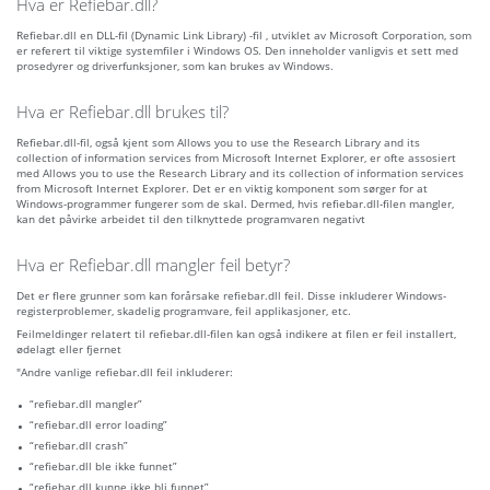
Hva er Refiebar.dll?
Refiebar.dll en DLL-fil (Dynamic Link Library) -fil , utviklet av Microsoft Corporation, som
er referert til viktige systemfiler i Windows OS. Den inneholder vanligvis et sett med
prosedyrer og driverfunksjoner, som kan brukes av Windows.
Hva er Refiebar.dll brukes til?
Refiebar.dll-fil, også kjent som Allows you to use the Research Library and its
collection of information services from Microsoft Internet Explorer, er ofte assosiert
med Allows you to use the Research Library and its collection of information services
from Microsoft Internet Explorer. Det er en viktig komponent som sørger for at
Windows-programmer fungerer som de skal. Dermed, hvis refiebar.dll-filen mangler,
kan det påvirke arbeidet til den tilknyttede programvaren negativt
Hva er Refiebar.dll mangler feil betyr?
Det er flere grunner som kan forårsake refiebar.dll feil. Disse inkluderer Windows-
registerproblemer, skadelig programvare, feil applikasjoner, etc.
Feilmeldinger relatert til refiebar.dll-filen kan også indikere at filen er feil installert,
ødelagt eller fjernet
"Andre vanlige refiebar.dll feil inkluderer:
“refiebar.dll mangler”
“refiebar.dll error loading”
“refiebar.dll crash”
“refiebar.dll ble ikke funnet”
“refiebar.dll kunne ikke bli funnet”