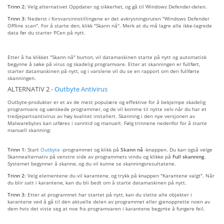
Trinn 2:
Velg alternativet Oppdater og sikkerhet, og gå til Windows Defender-delen.
Trinn 3:
Nederst i forsvarsinnstillingene er det avkrysningsruten "Windows Defender
Offline scan". For å starte den, klikk "Skann nå". Merk at du må lagre alle ikke-lagrede
data før du starter PCen på nytt.
Etter å ha klikket "Skann nå" burton, vil datamaskinen starte på nytt og automatisk
begynne å søke på virus og skadelig programvare. Etter at skanningen er fullført,
starter datamaskinen på nytt, og i varslene vil du se en rapport om den fullførte
skanningen.
ALTERNATIV 2 -
Outbyte Antivirus
Outbyte-produkter er et av de mest populære og effektive for å bekjempe skadelig
programvare og uønskede programmer, og de vil komme til nytte selv når du har et
tredjepartsantivirus av høy kvalitet installert. Skanning i den nye versjonen av
Malwarebytes kan utføres i sanntid og manuelt. Følg trinnene nedenfor for å starte
manuell skanning:
Trinn 1:
Start
Outbyte
-programmet og klikk på
Skann nå
-knappen. Du kan også velge
Skannealternativ på venstre side av programmets vindu og klikke på
Full skanning
.
Systemet begynner å skanne, og du vil kunne se skanningsresultatene.
Trinn 2:
Velg elementene du vil karantene, og trykk på knappen "Karantene valgt". Når
du blir satt i karantene, kan du bli bedt om å starte datamaskinen på nytt.
Trinn 3:
Etter at programmet har startet på nytt, kan du slette alle objekter i
karantene ved å gå til den aktuelle delen av programmet eller gjenopprette noen av
dem hvis det viste seg at noe fra programvaren i karantene begynte å fungere feil.