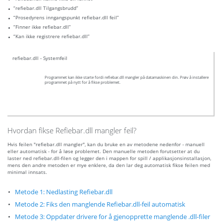
“refiebar.dll Tilgangsbrudd”
“Prosedyrens inngangspunkt refiebar.dll feil”
“Finner ikke refiebar.dll”
“Kan ikke registrere refiebar.dll”
refiebar.dll - Systemfeil
Programmet kan ikke starte fordi refiebar.dll mangler på datamaskinen din. Prøv å installere
programmet på nytt for å fikse problemet.
Hvordan fikse Refiebar.dll mangler feil?
Hvis feilen "refiebar.dll mangler", kan du bruke en av metodene nedenfor - manuell
eller automatisk - for å løse problemet. Den manuelle metoden forutsetter at du
laster ned refiebar.dll-filen og legger den i mappen for spill / applikasjonsinstallasjon,
mens den andre metoden er mye enklere, da den lar deg automatisk fikse feilen med
minimal innsats.
Metode 1: Nedlasting Refiebar.dll
Metode 2: Fiks den manglende Refiebar.dll-feil automatisk
Metode 3: Oppdater drivere for å gjenopprette manglende .dll-filer