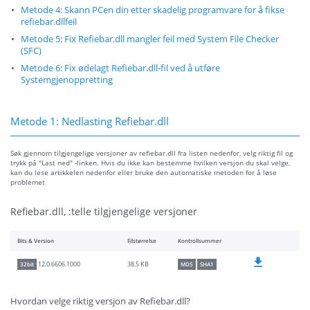
Metode 4: Skann PCen din etter skadelig programvare for å fikse
refiebar.dllfeil
Metode 5: Fix Refiebar.dll mangler feil med System File Checker
(SFC)
Metode 6: Fix ødelagt Refiebar.dll-fil ved å utføre
Systemgjenoppretting
Metode 1: Nedlasting Refiebar.dll
Søk gjennom tilgjengelige versjoner av refiebar.dll fra listen nedenfor, velg riktig fil og
trykk på "Last ned" -linken. Hvis du ikke kan bestemme hvilken versjon du skal velge,
kan du lese artikkelen nedenfor eller bruke den automatiske metoden for å løse
problemet
Refiebar.dll, :telle tilgjengelige versjoner
Bits & Version
Filstørrelse
Kontrollsummer
38.5 KB
12.0.6606.1000
32bit
MD5
SHA1
Hvordan velge riktig versjon av Refiebar.dll?