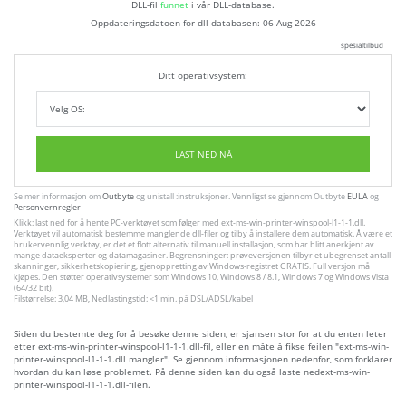
DLL-fil
funnet
i vår DLL-database.
Oppdateringsdatoen for dll-databasen:
06 Aug 2026
spesialtilbud
Ditt operativsystem:
LAST NED NÅ
Se mer informasjon om
Outbyte
og unistall :instruksjoner. Vennligst se gjennom Outbyte
EULA
og
Personvernregler
Klikk: last ned for å hente PC-verktøyet som følger med ext-ms-win-printer-winspool-l1-1-1.dll.
Verktøyet vil automatisk bestemme manglende dll-filer og tilby å installere dem automatisk. Å være et
brukervennlig verktøy, er det et flott alternativ til manuell installasjon, som har blitt anerkjent av
mange dataeksperter og datamagasiner. Begrensninger: prøveversjonen tilbyr et ubegrenset antall
skanninger, sikkerhetskopiering, gjenoppretting av Windows-registret GRATIS. Full versjon må
kjøpes. Den støtter operativsystemer som Windows 10, Windows 8 / 8.1, Windows 7 og Windows Vista
(64/32 bit).
Filstørrelse: 3,04 MB, Nedlastingstid: <1 min. på DSL/ADSL/kabel
Siden du bestemte deg for å besøke denne siden, er sjansen stor for at du enten leter
etter ext-ms-win-printer-winspool-l1-1-1.dll-fil, eller en måte å fikse feilen "ext-ms-win-
printer-winspool-l1-1-1.dll mangler". Se gjennom informasjonen nedenfor, som forklarer
hvordan du kan løse problemet. På denne siden kan du også laste nedext-ms-win-
printer-winspool-l1-1-1.dll-filen.