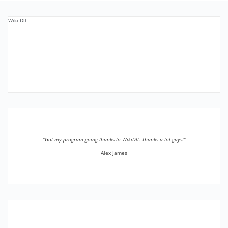
Wiki Dll
”Got my program going thanks to WikiDll. Thanks a lot guys!”
Alex James