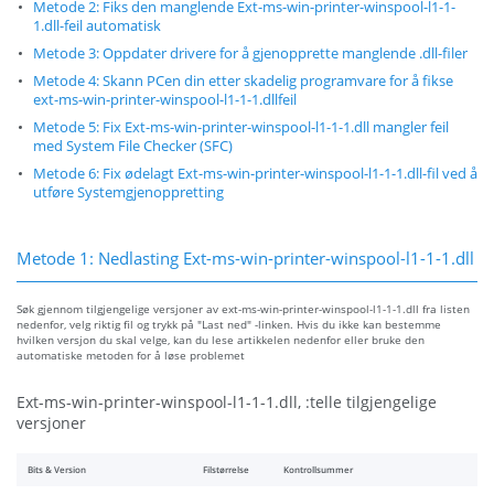
Metode 2: Fiks den manglende Ext-ms-win-printer-winspool-l1-1-
1.dll-feil automatisk
Metode 3: Oppdater drivere for å gjenopprette manglende .dll-filer
Metode 4: Skann PCen din etter skadelig programvare for å fikse
ext-ms-win-printer-winspool-l1-1-1.dllfeil
Metode 5: Fix Ext-ms-win-printer-winspool-l1-1-1.dll mangler feil
med System File Checker (SFC)
Metode 6: Fix ødelagt Ext-ms-win-printer-winspool-l1-1-1.dll-fil ved å
utføre Systemgjenoppretting
Metode 1: Nedlasting Ext-ms-win-printer-winspool-l1-1-1.dll
Søk gjennom tilgjengelige versjoner av ext-ms-win-printer-winspool-l1-1-1.dll fra listen
nedenfor, velg riktig fil og trykk på "Last ned" -linken. Hvis du ikke kan bestemme
hvilken versjon du skal velge, kan du lese artikkelen nedenfor eller bruke den
automatiske metoden for å løse problemet
Ext-ms-win-printer-winspool-l1-1-1.dll, :telle tilgjengelige
versjoner
Bits & Version
Filstørrelse
Kontrollsummer