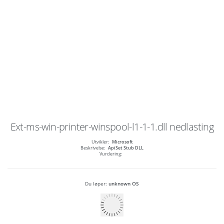
Ext-ms-win-printer-winspool-l1-1-1.dll
nedlasting
Utvikler:
Microsoft
Beskrivelse:
ApiSet Stub DLL
Vurdering:
Du løper:
unknown OS