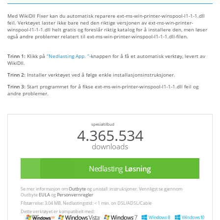
Med WikiDll Fixer kan du automatisk reparere ext-ms-win-printer-winspool-l1-1-1.dll
feil. Verktøyet laster ikke bare ned den riktige versjonen av ext-ms-win-printer-
winspool-l1-1-1.dll helt gratis og foreslår riktig katalog for å installere den, men løser
også andre problemer relatert til ext-ms-win-printer-winspool-l1-1-1.dll-filen.
Trinn 1:
Klikk på
“Nedlasting App. ”
-knappen for å få et automatisk verktøy, levert av
WikiDll.
Trinn 2:
Installer verktøyet ved å følge enkle installasjonsinstruksjoner.
Trinn 3:
Start programmet for å fikse ext-ms-win-printer-winspool-l1-1-1.dll feil og
andre problemer.
spesialtilbud
4.365.534
downloads
Nedlasting
Løsning
Se mer informasjon om
Outbyte
og unistall :instruksjoner. Vennligst se gjennom
Outbyte
EULA
og
Personvernregler
Filstørrelse: 3.04 MB, Nedlastingstid: < 1 min. on DSL/ADSL/Cable
Dette verktøyet er kompatibelt med: