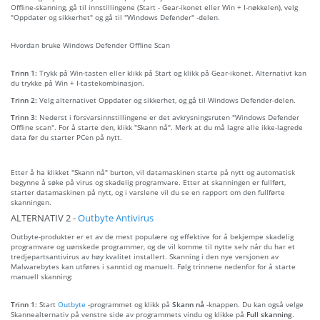
Offline-skanning, gå til innstillingene (Start - Gear-ikonet eller Win + I-nøkkelen), velg
"Oppdater og sikkerhet" og gå til "Windows Defender" -delen.
Hvordan bruke Windows Defender Offline Scan
Trinn 1:
Trykk på Win-tasten eller klikk på Start og klikk på Gear-ikonet. Alternativt kan
du trykke på Win + I-tastekombinasjon.
Trinn 2:
Velg alternativet Oppdater og sikkerhet, og gå til Windows Defender-delen.
Trinn 3:
Nederst i forsvarsinnstillingene er det avkrysningsruten "Windows Defender
Offline scan". For å starte den, klikk "Skann nå". Merk at du må lagre alle ikke-lagrede
data før du starter PCen på nytt.
Etter å ha klikket "Skann nå" burton, vil datamaskinen starte på nytt og automatisk
begynne å søke på virus og skadelig programvare. Etter at skanningen er fullført,
starter datamaskinen på nytt, og i varslene vil du se en rapport om den fullførte
skanningen.
ALTERNATIV 2 -
Outbyte Antivirus
Outbyte-produkter er et av de mest populære og effektive for å bekjempe skadelig
programvare og uønskede programmer, og de vil komme til nytte selv når du har et
tredjepartsantivirus av høy kvalitet installert. Skanning i den nye versjonen av
Malwarebytes kan utføres i sanntid og manuelt. Følg trinnene nedenfor for å starte
manuell skanning:
Trinn 1:
Start
Outbyte
-programmet og klikk på
Skann nå
-knappen. Du kan også velge
Skannealternativ på venstre side av programmets vindu og klikke på
Full skanning
.