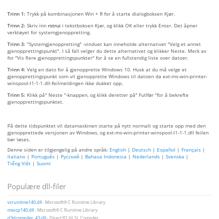
Trinn 1:
Trykk på kombinasjonen Win + R for å starte dialogboksen Kjør.
Trinn 2:
Skriv inn
rstrui
i tekstboksen Kjør, og klikk OK eller trykk Enter. Det åpner
verktøyet for systemgjenoppretting.
Trinn 3:
"Systemgjenoppretting" -vinduet kan inneholde alternativet "Velg et annet
gjenopprettingspunkt". I så fall velger du dette alternativet og klikker Neste. Merk av
for "Vis flere gjenopprettingspunkter" for å se en fullstendig liste over datoer.
Trinn 4:
Velg en dato for å gjenopprette Windows 10. Husk at du må velge et
gjenopprettingspunkt som vil gjenopprette Windows til datoen da ext-ms-win-printer-
winspool-l1-1-1.dll-feilmeldingen ikke dukket opp.
Trinn 5:
Klikk på" Neste "-knappen, og klikk deretter på" Fullfør "for å bekrefte
gjenopprettingspunktet.
På dette tidspunktet vil datamaskinen starte på nytt normalt og starte opp med den
gjenopprettede versjonen av Windows, og ext-ms-win-printer-winspool-l1-1-1.dll feilen
bør løses.
Denne siden er tilgjengelig på andre språk:
English
|
Deutsch
|
Español
|
Français
|
Italiano
|
Português
|
Русский
|
Bahasa Indonesia
|
Nederlands
|
Svenska
|
Tiếng Việt
|
Suomi
Populære dll-filer
vcruntime140.dll
- Microsoft® C Runtime Library
msvcp140.dll
- Microsoft® C Runtime Library
d3dcompiler_43.dll
- Direct3D HLSL Compiler