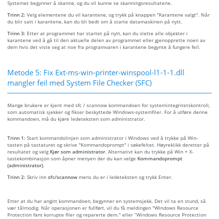
Systemet begynner å skanne, og du vil kunne se skanningsresultatene.
Trinn 2:
Velg elementene du vil karantene, og trykk på knappen "Karantene valgt". Når
du blir satt i karantene, kan du bli bedt om å starte datamaskinen på nytt.
Trinn 3:
Etter at programmet har startet på nytt, kan du slette alle objekter i
karantene ved å gå til den aktuelle delen av programmet eller gjenopprette noen av
dem hvis det viste seg at noe fra programvaren i karantene begynte å fungere feil.
Metode 5: Fix Ext-ms-win-printer-winspool-l1-1-1.dll
mangler feil med System File Checker (SFC)
Mange brukere er kjent med sfc / scannow kommandoen for systemintegritetskontroll,
som automatisk sjekker og fikser beskyttede Windows-systemfiler. For å utføre denne
kommandoen, må du kjøre ledeteksten som administrator.
Trinn 1:
Start kommandolinjen som administrator i Windows ved å trykke på Win-
tasten på tastaturet og skrive "Kommandoprompt" i søkefeltet. Høyreklikk deretter på
resultatet og velg
Kjør som administrator
. Alternativt kan du trykke på Win + X-
tastekombinasjon som åpner menyen der du kan velge
Kommandoprompt
(administrator)
.
Trinn 2:
Skriv inn
sfc/scannow
mens du er i ledeteksten og trykk Enter.
Etter at du har angitt kommandoen, begynner en systemsjekk. Det vil ta en stund, så
vær tålmodig. Når operasjonen er fullført, vil du få meldingen "Windows Resource
Protection fant korrupte filer og reparerte dem." eller “Windows Resource Protection