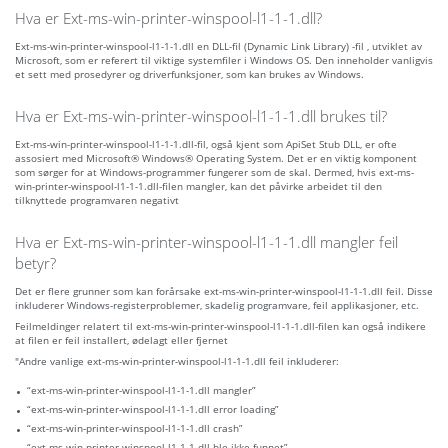
Hva er Ext-ms-win-printer-winspool-l1-1-1.dll?
Ext-ms-win-printer-winspool-l1-1-1.dll en DLL-fil (Dynamic Link Library) -fil , utviklet av
Microsoft, som er referert til viktige systemfiler i Windows OS. Den inneholder vanligvis
et sett med prosedyrer og driverfunksjoner, som kan brukes av Windows.
Hva er Ext-ms-win-printer-winspool-l1-1-1.dll brukes til?
Ext-ms-win-printer-winspool-l1-1-1.dll-fil, også kjent som ApiSet Stub DLL, er ofte
assosiert med Microsoft® Windows® Operating System. Det er en viktig komponent
som sørger for at Windows-programmer fungerer som de skal. Dermed, hvis ext-ms-
win-printer-winspool-l1-1-1.dll-filen mangler, kan det påvirke arbeidet til den
tilknyttede programvaren negativt
Hva er Ext-ms-win-printer-winspool-l1-1-1.dll mangler feil
betyr?
Det er flere grunner som kan forårsake ext-ms-win-printer-winspool-l1-1-1.dll feil. Disse
inkluderer Windows-registerproblemer, skadelig programvare, feil applikasjoner, etc.
Feilmeldinger relatert til ext-ms-win-printer-winspool-l1-1-1.dll-filen kan også indikere
at filen er feil installert, ødelagt eller fjernet
"Andre vanlige ext-ms-win-printer-winspool-l1-1-1.dll feil inkluderer:
“ext-ms-win-printer-winspool-l1-1-1.dll mangler”
“ext-ms-win-printer-winspool-l1-1-1.dll error loading”
“ext-ms-win-printer-winspool-l1-1-1.dll crash”
“ext-ms-win-printer-winspool-l1-1-1.dll ble ikke funnet”