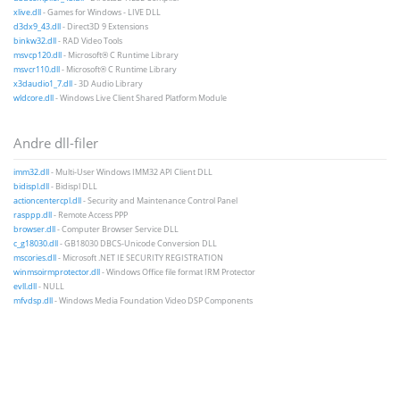
xlive.dll
- Games for Windows - LIVE DLL
d3dx9_43.dll
- Direct3D 9 Extensions
binkw32.dll
- RAD Video Tools
msvcp120.dll
- Microsoft® C Runtime Library
msvcr110.dll
- Microsoft® C Runtime Library
x3daudio1_7.dll
- 3D Audio Library
wldcore.dll
- Windows Live Client Shared Platform Module
Andre dll-filer
imm32.dll
- Multi-User Windows IMM32 API Client DLL
bidispl.dll
- Bidispl DLL
actioncentercpl.dll
- Security and Maintenance Control Panel
rasppp.dll
- Remote Access PPP
browser.dll
- Computer Browser Service DLL
c_g18030.dll
- GB18030 DBCS-Unicode Conversion DLL
mscories.dll
- Microsoft .NET IE SECURITY REGISTRATION
winmsoirmprotector.dll
- Windows Office file format IRM Protector
evll.dll
- NULL
mfvdsp.dll
- Windows Media Foundation Video DSP Components