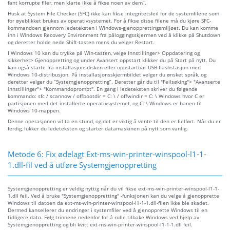
fant korrupte filer, men klarte ikke å fikse noen av dem”.
Husk at System File Checker (SFC) ikke kan fikse integritetsfeil for de systemfilene som
for øyeblikket brukes av operativsystemet. For å fikse disse filene må du kjøre SFC-
kommandoen gjennom ledeteksten i Windows-gjenopprettingsmiljøet. Du kan komme
inn i Windows Recovery Environment fra påloggingsskjermen ved å klikke på Shutdown
og deretter holde nede Shift-tasten mens du velger Restart.
I Windows 10 kan du trykke på Win-tasten, velge Innstillinger> Oppdatering og
sikkerhet> Gjenoppretting og under Avansert oppstart klikker du på Start på nytt. Du
kan også starte fra installasjonsdisken eller oppstartbar USB-flashstasjon med
Windows 10-distribusjon. På installasjonsskjermbildet velger du ønsket språk, og
deretter velger du “Systemgjenoppretting”. Deretter går du til "Feilsøking"> "Avanserte
innstillinger"> "Kommandoprompt". En gang i ledeteksten skriver du følgende
kommando: sfc / scannow / offbootdir = C: \ / offwindir = C: \ Windows hvor C er
partisjonen med det installerte operativsystemet, og C: \ Windows er banen til
Windows 10-mappen.
Denne operasjonen vil ta en stund, og det er viktig å vente til den er fullført. Når du er
ferdig, lukker du ledeteksten og starter datamaskinen på nytt som vanlig.
Metode 6: Fix ødelagt Ext-ms-win-printer-winspool-l1-1-
1.dll-fil ved å utføre Systemgjenoppretting
Systemgjenoppretting er veldig nyttig når du vil fikse ext-ms-win-printer-winspool-l1-1-
1.dll feil. Ved å bruke "Systemgjenoppretting" -funksjonen kan du velge å gjenopprette
Windows til datoen da ext-ms-win-printer-winspool-l1-1-1.dll-filen ikke ble skadet.
Dermed kansellerer du endringer i systemfiler ved å gjenopprette Windows til en
tidligere dato. Følg trinnene nedenfor for å rulle tilbake Windows ved hjelp av
Systemgjenoppretting og bli kvitt ext-ms-win-printer-winspool-l1-1-1.dll feil.