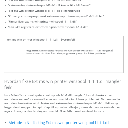
“ext-ms-win-printer-winspool-l1-1-1.dll kunne ikke bli funnet”
“ext-ms-win-printer-winspool-l1-1-1.dll Tilgangsbrudd”
“Prosedyrens inngangspunkt ext-ms-win-printer-winspool-l1-1-1.dll feil”
“Finner ikke ext-ms-win-printer-winspool-l1-1-1.dll”
“Kan ikke registrere ext-ms-win-printer-winspool-l1-1-1.dll”
ext-ms-win-printer-winspool-l1-1-1.dll - Systemfeil
Programmet kan ikke starte fordi ext-ms-win-printer-winspool-l1-1-1.dll mangler på
datamaskinen din. Prøv å installere programmet på nytt for å fikse problemet.
Hvordan fikse Ext-ms-win-printer-winspool-l1-1-1.dll mangler
feil?
Hvis feilen "ext-ms-win-printer-winspool-l1-1-1.dll mangler", kan du bruke en av
metodene nedenfor - manuell eller automatisk - for å løse problemet. Den manuelle
metoden forutsetter at du laster ned ext-ms-win-printer-winspool-l1-1-1.dll-filen og
legger den i mappen for spill / applikasjonsinstallasjon, mens den andre metoden er
mye enklere, da den lar deg automatisk fikse feilen med minimal innsats.
Metode 1: Nedlasting Ext-ms-win-printer-winspool-l1-1-1.dll