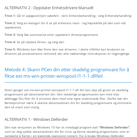
ALTERNATIV 2 - Oppdater Enhetsdrivere Manuelt
Trinn 1:
Gå til oppgavelinjen søkefelt - skriv Enhetsbehandling - velg Enhetsbehandling
Trinn 2:
Velg en kategori for å se på enhetens navn - lag høyreklikk på den som må
oppdateres
Trinn 3:
Velg Søk automatisk etter oppdatert driverprogramvare
Trinn 4:
Se på Update Driver, og velg den
Trinn 5:
Windows kan ikke finne den nye driveren. I dette tilfellet kan brukeren se
driveren på produsentens nettsted, der alle nødvendige instruksjoner er tilgjengelige
Metode 4: Skann PCen din etter skadelig programvare for å
fikse ext-ms-win-printer-winspool-l1-1-1.dllfeil
Noen ganger ext-ms-win-printer-winspool-l1-1-1.dll feil kan skje på grunn av skadelig
programvare på datamaskinen din. Den skadelige programvaren kan med vilje
ødelegge DLL-filer for å erstatte dem med sine egne ondsinnede filer. Derfor bør din
førsteprioritet være å skanne datamaskinen din for skadelig programvare og eliminere
den så snart som mulig.
ALTERNATIV 1 - Windows Defender
Den nye versjonen av Windows 10 har et innebygd program kalt
"Windows Defender"
,
som lar deg sjekke datamaskinen din for virus og fjerne skadelig programvare, som er
vanskelig å fjerne i en kjørende operasjon system. For å bruke Windows Defender