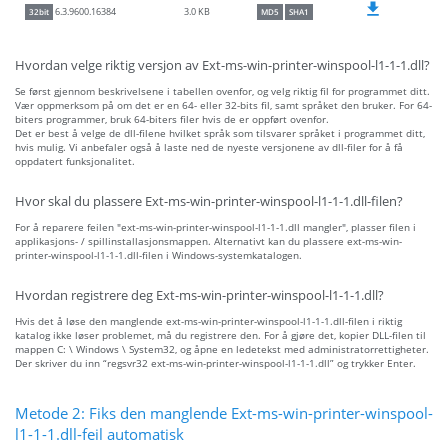
3.0 KB
6.3.9600.16384
32bit
MD5
SHA1
Hvordan velge riktig versjon av Ext-ms-win-printer-winspool-l1-1-1.dll?
Se først gjennom beskrivelsene i tabellen ovenfor, og velg riktig fil for programmet ditt.
Vær oppmerksom på om det er en 64- eller 32-bits fil, samt språket den bruker. For 64-
biters programmer, bruk 64-biters filer hvis de er oppført ovenfor.
Det er best å velge de dll-filene hvilket språk som tilsvarer språket i programmet ditt,
hvis mulig. Vi anbefaler også å laste ned de nyeste versjonene av dll-filer for å få
oppdatert funksjonalitet.
Hvor skal du plassere Ext-ms-win-printer-winspool-l1-1-1.dll-filen?
For å reparere feilen "ext-ms-win-printer-winspool-l1-1-1.dll mangler", plasser filen i
applikasjons- / spillinstallasjonsmappen. Alternativt kan du plassere ext-ms-win-
printer-winspool-l1-1-1.dll-filen i Windows-systemkatalogen.
Hvordan registrere deg Ext-ms-win-printer-winspool-l1-1-1.dll?
Hvis det å løse den manglende ext-ms-win-printer-winspool-l1-1-1.dll-filen i riktig
katalog ikke løser problemet, må du registrere den. For å gjøre det, kopier DLL-filen til
mappen C: \ Windows \ System32, og åpne en ledetekst med administratorrettigheter.
Der skriver du inn “regsvr32 ext-ms-win-printer-winspool-l1-1-1.dll” og trykker Enter.
Metode 2: Fiks den manglende Ext-ms-win-printer-winspool-
l1-1-1.dll-feil automatisk