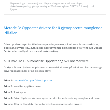
Begrensninger: prøveversjonen tilbyr et ubegrenset antall skanninger,
sikkerhetskopiering, gjenoppretting av Windows-registret GRATIS. Full versjon må
kjøpes.
Metode 3: Oppdater drivere for å gjenopprette manglende
.dll-filer
Driveroppdateringer for Windows-operativsystemet, så vel som for nettverkskort,
skjermer, skrivere osv., Kan lastes ned uavhengig og installeres fra Windows Update
Center eller ved hjelp av spesialiserte verktøy.
ALTERNATIV 1 - Automatisk Oppdatering Av Enhetsdrivere
Outbyte Driver Updater oppdaterer automatisk drivere på Windows. Rutinemessige
driveroppdateringer er nå en saga blott!
Trinn 1:
Last ned Outbyte Driver Updater
Trinn 2:
Installer applikasjonen
Trinn 3:
Start appen
Trinn 4:
Driver Updater skanner systemet ditt for utdaterte og manglende drivere
Trinn 5:
Klikk på Oppdater for automatisk å oppdatere alle drivere