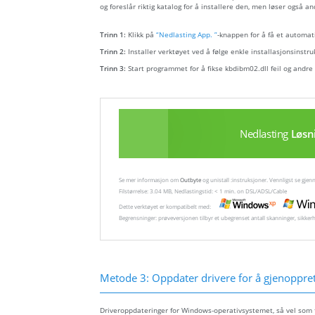
og foreslår riktig katalog for å installere den, men løser også an
Trinn 1:
Klikk på
“Nedlasting App. ”
-knappen for å få et automati
Trinn 2:
Installer verktøyet ved å følge enkle installasjonsinstru
Trinn 3:
Start programmet for å fikse kbdibm02.dll feil og andre
Nedlasting
Løsn
Se mer informasjon om
Outbyte
og unistall :instruksjoner. Vennligst se gj
Filstørrelse: 3.04 MB, Nedlastingstid: < 1 min. on DSL/ADSL/Cable
Dette verktøyet er kompatibelt med:
Begrensninger: prøveversjonen tilbyr et ubegrenset antall skanninger, sikker
Metode 3: Oppdater drivere for å gjenopprett
Driveroppdateringer for Windows-operativsystemet, så vel som fo