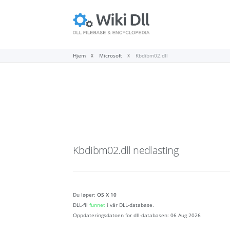
Hjem
Microsoft
Kbdibm02.dll
Kbdibm02.dll
nedlasting
Du løper:
OS X 10
DLL-fil
funnet
i vår DLL-database.
Oppdateringsdatoen for dll-databasen:
06 Aug 2026