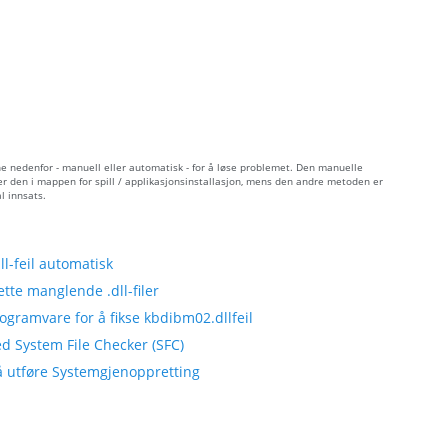
e nedenfor - manuell eller automatisk - for å løse problemet. Den manuelle
er den i mappen for spill / applikasjonsinstallasjon, mens den andre metoden er
l innsats.
-feil automatisk
tte manglende .dll-filer
ogramvare for å fikse kbdibm02.dllfeil
d System File Checker (SFC)
 å utføre Systemgjenoppretting