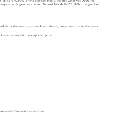
for IBM 5576-002/003, er ofte assosiert med Microsoft® Windows® Operating
programmer fungerer som de skal. Dermed, hvis kbdibm02.dll-filen mangler, kan
 inkluderer Windows-registerproblemer, skadelig programvare, feil applikasjoner,
ilen er feil installert, ødelagt eller fjernet
maskinen din. Prøv å installere programmet på