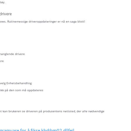
tøy.
drivere
ows. Rutinemessige driveroppdateringer er nå en saga blott!
 manglende drivere
ere
- velg Enhetsbehandling
eklikk på den som må oppdateres
let kan brukeren se driveren på produsentens nettsted, der alle nødvendige
gramvare for å fikse kbdibm02.dllfeil