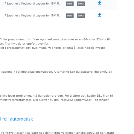
JP Japanese Keyboard Layout for IBM 5576-002/003
MD5
SHA1
JP Japanese Keyboard Layout for IBM 5576-002/003
MD5
SHA1
 fil for programmet ditt. Vær oppmerksom på om det er en 64- eller 32-bits fil,
s filer hvis de er oppført ovenfor.
åket i programmet ditt, hvis mulig. Vi anbefaler også å laste ned de nyeste
plikasjons- / spillinstallasjonsmappen. Alternativt kan du plassere kbdibm02.dll-
 ikke løser problemet, må du registrere den. For å gjøre det, kopier DLL-filen til
istratorrettigheter. Der skriver du inn “regsvr32 kbdibm02.dll” og trykker
-feil automatisk
 Verktøyet laster ikke bare ned den riktige versjonen av kbdibm02.dll helt gratis