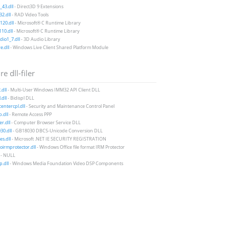
43.dll
- Direct3D 9 Extensions
2.dll
- RAD Video Tools
20.dll
- Microsoft® C Runtime Library
10.dll
- Microsoft® C Runtime Library
io1_7.dll
- 3D Audio Library
e.dll
- Windows Live Client Shared Platform Module
e dll-filer
dll
- Multi-User Windows IMM32 API Client DLL
.dll
- Bidispl DLL
centercpl.dll
- Security and Maintenance Control Panel
.dll
- Remote Access PPP
r.dll
- Computer Browser Service DLL
30.dll
- GB18030 DBCS-Unicode Conversion DLL
es.dll
- Microsoft .NET IE SECURITY REGISTRATION
irmprotector.dll
- Windows Office file format IRM Protector
- NULL
.dll
- Windows Media Foundation Video DSP Components