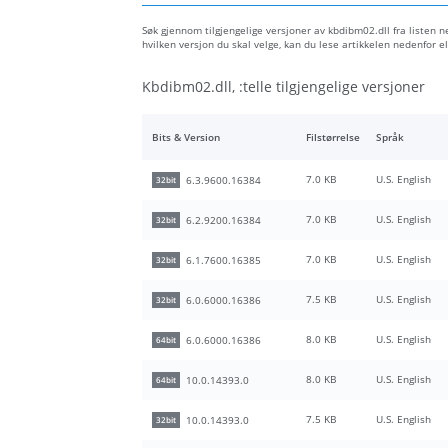
Søk gjennom tilgjengelige versjoner av kbdibm02.dll fra listen ne
hvilken versjon du skal velge, kan du lese artikkelen nedenfor
Kbdibm02.dll, :telle tilgjengelige versjoner
Bits & Version
Filstørrelse
Språk
7.0 KB
U.S. English
6.3.9600.16384
32bit
7.0 KB
U.S. English
6.2.9200.16384
32bit
7.0 KB
U.S. English
6.1.7600.16385
32bit
7.5 KB
U.S. English
6.0.6000.16386
32bit
8.0 KB
U.S. English
6.0.6000.16386
64bit
8.0 KB
U.S. English
10.0.14393.0
64bit
7.5 KB
U.S. English
10.0.14393.0
32bit