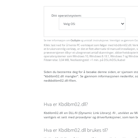
Ditt operativsystem:
Se mer informasjon om
Outbyte
og unistall :instruksjoner. Vennligst se gjennom O
Klikk: last ned for å hente PC-verktøyet som følger med kbdibm02.dll. Ver
et brukervennlig verktøy, er det et flott alternativ til manuell installas
prøveversjonen tilbyr et ubegrenset antall skanninger, sikkerhetskopieri
operativsystemer som Windows 10, Windows 8 / 8.1, Windows 7 og Windows 
Filstørrelse: 3,04 MB, Nedlastingstid: <1 min. på DSL/ADSL/kabel
Siden du bestemte deg for å besøke denne siden, er sjansen stor 
"kbdibm02.dll mangler". Se gjennom informasjonen nedenfor, so
nedkbdibm02.dll-filen.
Hva er Kbdibm02.dll?
Kbdibm02.dll en DLL-fil (Dynamic Link Library) -fil , utviklet av 
vanligvis et sett med prosedyrer og driverfunksjoner, som kan 
Hva er Kbdibm02.dll brukes til?