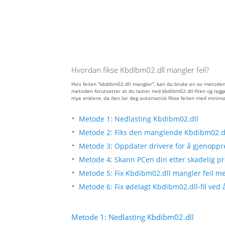
Hvordan fikse Kbdibm02.dll mangler feil?
Hvis feilen "kbdibm02.dll mangler", kan du bruke en av metoden
metoden forutsetter at du laster ned kbdibm02.dll-filen og legg
mye enklere, da den lar deg automatisk fikse feilen med minima
Metode 1: Nedlasting Kbdibm02.dll
Metode 2: Fiks den manglende Kbdibm02.dll
Metode 3: Oppdater drivere for å gjenoppre
Metode 4: Skann PCen din etter skadelig pr
Metode 5: Fix Kbdibm02.dll mangler feil me
Metode 6: Fix ødelagt Kbdibm02.dll-fil ved
Metode 1: Nedlasting Kbdibm02.dll