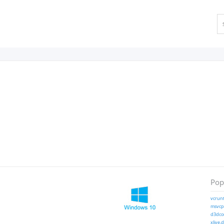
Popu
vcrunt
msvcp1
d3dcom
xlive.d