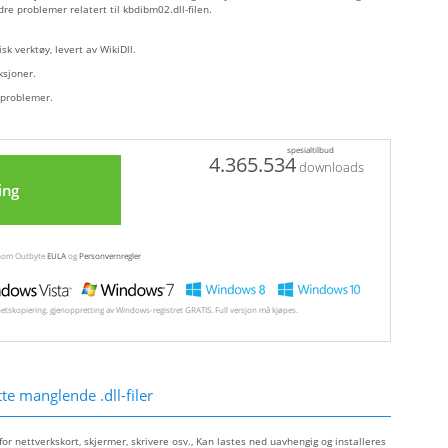
dre problemer relatert til kbdibm02.dll-filen.
sk verktøy, levert av WikiDll.
ksjoner.
 problemer.
spesialtilbud
4.365.534
downloads
ing
ennom Outbyte
EULA
og
Personvernregler
hetskopiering, gjenoppretting av Windows-registret GRATIS. Full versjon må kjøpes.
e manglende .dll-filer
r nettverkskort, skjermer, skrivere osv., Kan lastes ned uavhengig og installeres