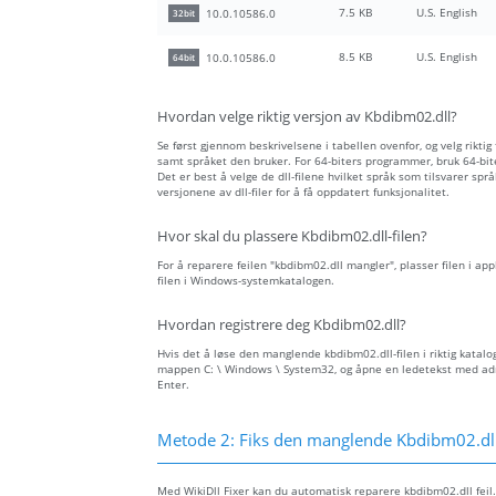
7.5 KB
U.S. English
10.0.10586.0
32bit
8.5 KB
U.S. English
10.0.10586.0
64bit
Hvordan velge riktig versjon av Kbdibm02.dll?
Se først gjennom beskrivelsene i tabellen ovenfor, og velg riktig
samt språket den bruker. For 64-biters programmer, bruk 64-biter
Det er best å velge de dll-filene hvilket språk som tilsvarer spr
versjonene av dll-filer for å få oppdatert funksjonalitet.
Hvor skal du plassere Kbdibm02.dll-filen?
For å reparere feilen "kbdibm02.dll mangler", plasser filen i ap
filen i Windows-systemkatalogen.
Hvordan registrere deg Kbdibm02.dll?
Hvis det å løse den manglende kbdibm02.dll-filen i riktig katalog
mappen C: \ Windows \ System32, og åpne en ledetekst med admin
Enter.
Metode 2: Fiks den manglende Kbdibm02.dll
Med WikiDll Fixer kan du automatisk reparere kbdibm02.dll feil.