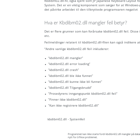
Kbdibm02.dll-fil, også kjent som JP Japanese Keyboard Layout 
System. Det er en viktig komponent som sørger for at Windows-
det påvirke arbeidet til den tilknyttede programvaren negativt
Hva er Kbdibm02.dll mangler feil betyr?
Det er flere grunner som kan forårsake kbdibm02.dll feil. Disse
etc.
Feilmeldinger relatert til kbdibm02.dll-filen kan også indikere at f
"Andre vanlige kbdibm02.dll feil inkluderer:
“kbdibm02.dll mangler”
“kbdibm02.dll error loading”
“kbdibm02.dll crash”
“kbdibm02.dll ble ikke funnet”
“kbdibm02.dll kunne ikke bli funnet”
“kbdibm02.dll Tilgangsbrudd”
“Prosedyrens inngangspunkt kbdibm02.dll feil”
“Finner ikke kbdibm02.dll”
“Kan ikke registrere kbdibm02.dll”
kbdibm02.dll - Systemfeil
Programmet kan ikke starte fordi kbdibm02.dll mangler på data
nytt for å fikse problemet.