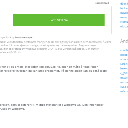
spesialtilbud
d3dx9_
binkw3
msvcp1
msvcr1
LAST NED NÅ
x3daud
wldcor
utbyte
EULA
og
Personvernregler
Andr
ktøyet vil automatisk bestemme manglende dll-filer og tilby å installere dem automatisk. Å være
jon, som har blitt anerkjent av mange dataeksperter og datamagasiner. Begrensninger:
ng, gjenoppretting av Windows-registret GRATIS. Full versjon må kjøpes. Den støtter
imm32.
Vista (64/32 bit).
bidispl
action
rasppp
for at du enten leter etter kbdibm02.dll-fil, eller en måte å fikse feilen
browse
m forklarer hvordan du kan løse problemet. På denne siden kan du også laste
c_g180
mscori
winmso
evll.dll
mfvdsp
Microsoft, som er referert til viktige systemfiler i Windows OS. Den inneholder
brukes av Windows.