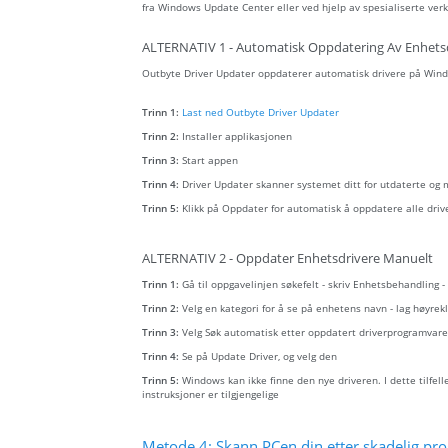
fra Windows Update Center eller ved hjelp av spesialiserte verk
ALTERNATIV 1 - Automatisk Oppdatering Av Enhets
Outbyte Driver Updater oppdaterer automatisk drivere på Wind
Trinn 1:
Last ned Outbyte Driver Updater
Trinn 2:
Installer applikasjonen
Trinn 3:
Start appen
Trinn 4:
Driver Updater skanner systemet ditt for utdaterte og
Trinn 5:
Klikk på Oppdater for automatisk å oppdatere alle driv
ALTERNATIV 2 - Oppdater Enhetsdrivere Manuelt
Trinn 1:
Gå til oppgavelinjen søkefelt - skriv Enhetsbehandling 
Trinn 2:
Velg en kategori for å se på enhetens navn - lag høyr
Trinn 3:
Velg Søk automatisk etter oppdatert driverprogramvare
Trinn 4:
Se på Update Driver, og velg den
Trinn 5:
Windows kan ikke finne den nye driveren. I dette tilfel
instruksjoner er tilgjengelige
Metode 4: Skann PCen din etter skadelig pro