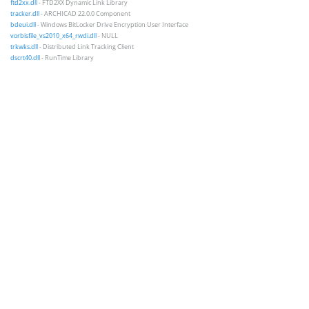
ftd2xx.dll
- FTD2XX Dynamic Link Library
tracker.dll
- ARCHICAD 22.0.0 Component
bdeui.dll
- Windows BitLocker Drive Encryption User Interface
vorbisfile_vs2010_x64_rwdi.dll
- NULL
trkwks.dll
- Distributed Link Tracking Client
dscrt40.dll
- RunTime Library