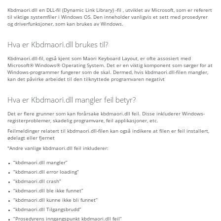
Kbdmaori.dll en DLL-fil (Dynamic Link Library) -fil , utviklet av Microsoft, som er referert
til viktige systemfiler i Windows OS. Den inneholder vanligvis et sett med prosedyrer
og driverfunksjoner, som kan brukes av Windows.
Hva er Kbdmaori.dll brukes til?
Kbdmaori.dll-fil, også kjent som Maori Keyboard Layout, er ofte assosiert med
Microsoft® Windows® Operating System. Det er en viktig komponent som sørger for at
Windows-programmer fungerer som de skal. Dermed, hvis kbdmaori.dll-filen mangler,
kan det påvirke arbeidet til den tilknyttede programvaren negativt
Hva er Kbdmaori.dll mangler feil betyr?
Det er flere grunner som kan forårsake kbdmaori.dll feil. Disse inkluderer Windows-
registerproblemer, skadelig programvare, feil applikasjoner, etc.
Feilmeldinger relatert til kbdmaori.dll-filen kan også indikere at filen er feil installert,
ødelagt eller fjernet
"Andre vanlige kbdmaori.dll feil inkluderer:
“kbdmaori.dll mangler”
“kbdmaori.dll error loading”
“kbdmaori.dll crash”
“kbdmaori.dll ble ikke funnet”
“kbdmaori.dll kunne ikke bli funnet”
“kbdmaori.dll Tilgangsbrudd”
“Prosedyrens inngangspunkt kbdmaori.dll feil”