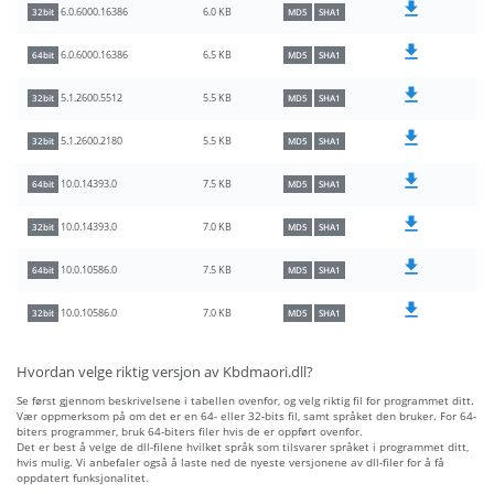
6.0 KB
6.0.6000.16386
32bit
MD5
SHA1
6.5 KB
6.0.6000.16386
64bit
MD5
SHA1
5.5 KB
5.1.2600.5512
32bit
MD5
SHA1
5.5 KB
5.1.2600.2180
32bit
MD5
SHA1
7.5 KB
10.0.14393.0
64bit
MD5
SHA1
7.0 KB
10.0.14393.0
32bit
MD5
SHA1
7.5 KB
10.0.10586.0
64bit
MD5
SHA1
7.0 KB
10.0.10586.0
32bit
MD5
SHA1
Hvordan velge riktig versjon av Kbdmaori.dll?
Se først gjennom beskrivelsene i tabellen ovenfor, og velg riktig fil for programmet ditt.
Vær oppmerksom på om det er en 64- eller 32-bits fil, samt språket den bruker. For 64-
biters programmer, bruk 64-biters filer hvis de er oppført ovenfor.
Det er best å velge de dll-filene hvilket språk som tilsvarer språket i programmet ditt,
hvis mulig. Vi anbefaler også å laste ned de nyeste versjonene av dll-filer for å få
oppdatert funksjonalitet.