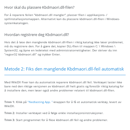
Hvor skal du plassere Kbdmaori.dll-filen?
For å reparere feilen "kbdmaori.dll mangler", plasser filen i applikasjons- /
spillinstallasjonsmappen. Alternativt kan du plassere kbdmaori.dll-filen i Windows-
systemkatalogen.
Hvordan registrere deg Kbdmaori.dll?
Hvis det å løse den manglende kbdmaori.dll-filen i riktig katalog ikke løser problemet,
må du registrere den. For å gjøre det, kopier DLL-filen til mappen C: \ Windows \
System32, og åpne en ledetekst med administratorrettigheter. Der skriver du inn
“regsvr32 kbdmaori.dll” og trykker Enter.
Metode 2: Fiks den manglende Kbdmaori.dll-feil automatisk
Med WikiDll Fixer kan du automatisk reparere kbdmaori.dll feil. Verktøyet laster ikke
bare ned den riktige versjonen av kbdmaori.dll helt gratis og foreslår riktig katalog for
å installere den, men løser også andre problemer relatert til kbdmaori.dll-filen.
Trinn 1:
Klikk på
“Nedlasting App. ”
-knappen for å få et automatisk verktøy, levert av
WikiDll.
Trinn 2:
Installer verktøyet ved å følge enkle installasjonsinstruksjoner.
Trinn 3:
Start programmet for å fikse kbdmaori.dll feil og andre problemer.