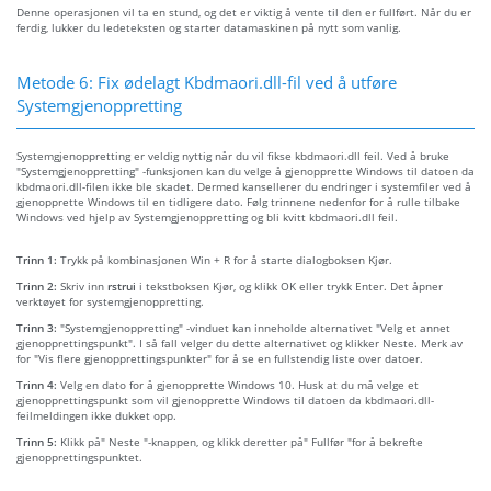
Denne operasjonen vil ta en stund, og det er viktig å vente til den er fullført. Når du er
ferdig, lukker du ledeteksten og starter datamaskinen på nytt som vanlig.
Metode 6: Fix ødelagt Kbdmaori.dll-fil ved å utføre
Systemgjenoppretting
Systemgjenoppretting er veldig nyttig når du vil fikse kbdmaori.dll feil. Ved å bruke
"Systemgjenoppretting" -funksjonen kan du velge å gjenopprette Windows til datoen da
kbdmaori.dll-filen ikke ble skadet. Dermed kansellerer du endringer i systemfiler ved å
gjenopprette Windows til en tidligere dato. Følg trinnene nedenfor for å rulle tilbake
Windows ved hjelp av Systemgjenoppretting og bli kvitt kbdmaori.dll feil.
Trinn 1:
Trykk på kombinasjonen Win + R for å starte dialogboksen Kjør.
Trinn 2:
Skriv inn
rstrui
i tekstboksen Kjør, og klikk OK eller trykk Enter. Det åpner
verktøyet for systemgjenoppretting.
Trinn 3:
"Systemgjenoppretting" -vinduet kan inneholde alternativet "Velg et annet
gjenopprettingspunkt". I så fall velger du dette alternativet og klikker Neste. Merk av
for "Vis flere gjenopprettingspunkter" for å se en fullstendig liste over datoer.
Trinn 4:
Velg en dato for å gjenopprette Windows 10. Husk at du må velge et
gjenopprettingspunkt som vil gjenopprette Windows til datoen da kbdmaori.dll-
feilmeldingen ikke dukket opp.
Trinn 5:
Klikk på" Neste "-knappen, og klikk deretter på" Fullfør "for å bekrefte
gjenopprettingspunktet.