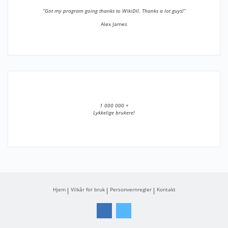
”Got my program going thanks to WikiDll. Thanks a lot guys!”
Alex James
1 000 000 +
Lykkelige brukere!
Hjem
Vilkår for bruk
Personvernregler
Kontakt