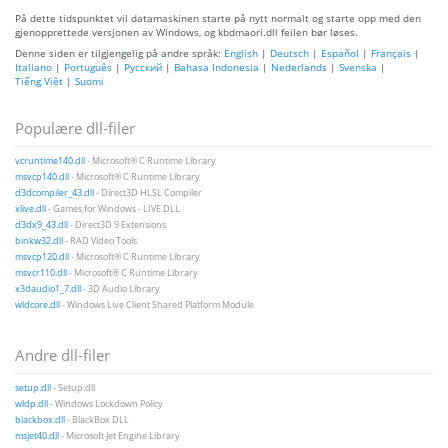
På dette tidspunktet vil datamaskinen starte på nytt normalt og starte opp med den
gjenopprettede versjonen av Windows, og kbdmaori.dll feilen bør løses.
Denne siden er tilgjengelig på andre språk:
English
|
Deutsch
|
Español
|
Français
|
Italiano
|
Português
|
Русский
|
Bahasa Indonesia
|
Nederlands
|
Svenska
|
Tiếng Việt
|
Suomi
Populære dll-filer
vcruntime140.dll
- Microsoft® C Runtime Library
msvcp140.dll
- Microsoft® C Runtime Library
d3dcompiler_43.dll
- Direct3D HLSL Compiler
xlive.dll
- Games for Windows - LIVE DLL
d3dx9_43.dll
- Direct3D 9 Extensions
binkw32.dll
- RAD Video Tools
msvcp120.dll
- Microsoft® C Runtime Library
msvcr110.dll
- Microsoft® C Runtime Library
x3daudio1_7.dll
- 3D Audio Library
wldcore.dll
- Windows Live Client Shared Platform Module
Andre dll-filer
setup.dll
- Setup.dll
wldp.dll
- Windows Lockdown Policy
blackbox.dll
- BlackBox DLL
msjet40.dll
- Microsoft Jet Engine Library