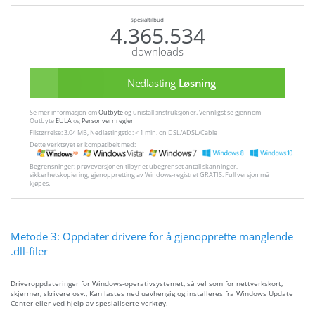
spesialtilbud
4.365.534
downloads
Nedlasting
Løsning
Se mer informasjon om
Outbyte
og unistall :instruksjoner. Vennligst se gjennom
Outbyte
EULA
og
Personvernregler
Filstørrelse: 3.04 MB, Nedlastingstid: < 1 min. on DSL/ADSL/Cable
Dette verktøyet er kompatibelt med:
Begrensninger: prøveversjonen tilbyr et ubegrenset antall skanninger,
sikkerhetskopiering, gjenoppretting av Windows-registret GRATIS. Full versjon må
kjøpes.
Metode 3: Oppdater drivere for å gjenopprette manglende
.dll-filer
Driveroppdateringer for Windows-operativsystemet, så vel som for nettverkskort,
skjermer, skrivere osv., Kan lastes ned uavhengig og installeres fra Windows Update
Center eller ved hjelp av spesialiserte verktøy.