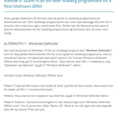
Metode 4: Skann PCen din etter skadelig programvare for å
fikse kbdmaori.dllfeil
Noen ganger kbdmaori.dll feil kan skje på grunn av skadelig programvare på
datamaskinen din. Den skadelige programvaren kan med vilje ødelegge DLL-filer for å
erstatte dem med sine egne ondsinnede filer. Derfor bør din førsteprioritet være å
skanne datamaskinen din for skadelig programvare og eliminere den så snart som
mulig.
ALTERNATIV 1 - Windows Defender
Den nye versjonen av Windows 10 har et innebygd program kalt
"Windows Defender"
,
som lar deg sjekke datamaskinen din for virus og fjerne skadelig programvare, som er
vanskelig å fjerne i en kjørende operasjon system. For å bruke Windows Defender
Offline-skanning, gå til innstillingene (Start - Gear-ikonet eller Win + I-nøkkelen), velg
"Oppdater og sikkerhet" og gå til "Windows Defender" -delen.
Hvordan bruke Windows Defender Offline Scan
Trinn 1:
Trykk på Win-tasten eller klikk på Start og klikk på Gear-ikonet. Alternativt kan
du trykke på Win + I-tastekombinasjon.
Trinn 2:
Velg alternativet Oppdater og sikkerhet, og gå til Windows Defender-delen.
Trinn 3:
Nederst i forsvarsinnstillingene er det avkrysningsruten "Windows Defender
Offline scan". For å starte den, klikk "Skann nå". Merk at du må lagre alle ikke-lagrede
data før du starter PCen på nytt.