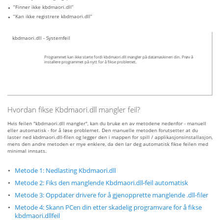
“Finner ikke kbdmaori.dll”
“Kan ikke registrere kbdmaori.dll”
kbdmaori.dll - Systemfeil
Programmet kan ikke starte fordi kbdmaori.dll mangler på datamaskinen din. Prøv å
installere programmet på nytt for å fikse problemet.
Hvordan fikse Kbdmaori.dll mangler feil?
Hvis feilen "kbdmaori.dll mangler", kan du bruke en av metodene nedenfor - manuell
eller automatisk - for å løse problemet. Den manuelle metoden forutsetter at du
laster ned kbdmaori.dll-filen og legger den i mappen for spill / applikasjonsinstallasjon,
mens den andre metoden er mye enklere, da den lar deg automatisk fikse feilen med
minimal innsats.
Metode 1: Nedlasting Kbdmaori.dll
Metode 2: Fiks den manglende Kbdmaori.dll-feil automatisk
Metode 3: Oppdater drivere for å gjenopprette manglende .dll-filer
Metode 4: Skann PCen din etter skadelig programvare for å fikse
kbdmaori.dllfeil