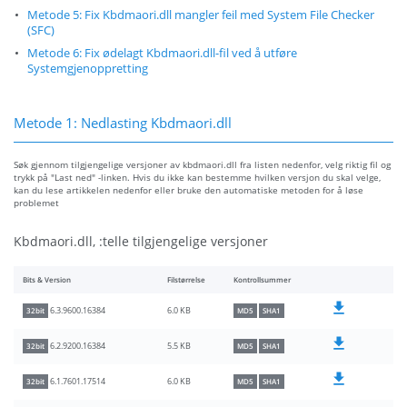
Metode 5: Fix Kbdmaori.dll mangler feil med System File Checker
(SFC)
Metode 6: Fix ødelagt Kbdmaori.dll-fil ved å utføre
Systemgjenoppretting
Metode 1: Nedlasting Kbdmaori.dll
Søk gjennom tilgjengelige versjoner av kbdmaori.dll fra listen nedenfor, velg riktig fil og
trykk på "Last ned" -linken. Hvis du ikke kan bestemme hvilken versjon du skal velge,
kan du lese artikkelen nedenfor eller bruke den automatiske metoden for å løse
problemet
Kbdmaori.dll, :telle tilgjengelige versjoner
Bits & Version
Filstørrelse
Kontrollsummer
6.0 KB
6.3.9600.16384
32bit
MD5
SHA1
5.5 KB
6.2.9200.16384
32bit
MD5
SHA1
6.0 KB
6.1.7601.17514
32bit
MD5
SHA1