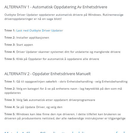
ALTERNATIV 1 - Automatisk Oppdatering Av Enhetsdrivere
Outbyte Driver Updater oppdaterer automatisk drivere på Windows. Rutinemessige
driveroppdateringer er nå en saga blott!
Trinn 1:
Last ned Outbyte Driver Updater
Trinn 2:
Installer applikasjonen
Trinn 3:
Start appen
Trinn 4:
Driver Updater skanner systemet ditt for utdaterte og manglende drivere
Trinn 5:
Klikk på Oppdater for automatisk å oppdatere alle drivere
ALTERNATIV 2 - Oppdater Enhetsdrivere Manuelt
Trinn 1:
Gå til oppgavelinjen søkefelt - skriv Enhetsbehandling - velg Enhetsbehandling
Trinn 2:
Velg en kategori for å se på enhetens navn - lag høyreklikk på den som må
oppdateres
Trinn 3:
Velg Søk automatisk etter oppdatert driverprogramvare
Trinn 4:
Se på Update Driver, og velg den
Trinn 5:
Windows kan ikke finne den nye driveren. I dette tilfellet kan brukeren se
driveren på produsentens nettsted, der alle nødvendige instruksjoner er tilgjengelige