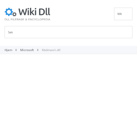
NN
EN
DE
ES
FR
Hjem
Microsoft
Kbdmaori.dll
IT
PT
RU
ID
NL
SV
VI
FI