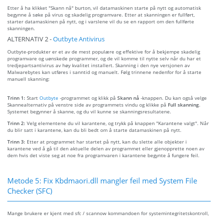
Etter å ha klikket "Skann nå" burton, vil datamaskinen starte på nytt og automatisk
begynne å søke på virus og skadelig programvare. Etter at skanningen er fullført,
starter datamaskinen på nytt, og i varslene vil du se en rapport om den fullførte
skanningen.
ALTERNATIV 2 -
Outbyte Antivirus
Outbyte-produkter er et av de mest populære og effektive for å bekjempe skadelig
programvare og uønskede programmer, og de vil komme til nytte selv når du har et
tredjepartsantivirus av høy kvalitet installert. Skanning i den nye versjonen av
Malwarebytes kan utføres i sanntid og manuelt. Følg trinnene nedenfor for å starte
manuell skanning:
Trinn 1:
Start
Outbyte
-programmet og klikk på
Skann nå
-knappen. Du kan også velge
Skannealternativ på venstre side av programmets vindu og klikke på
Full skanning
.
Systemet begynner å skanne, og du vil kunne se skanningsresultatene.
Trinn 2:
Velg elementene du vil karantene, og trykk på knappen "Karantene valgt". Når
du blir satt i karantene, kan du bli bedt om å starte datamaskinen på nytt.
Trinn 3:
Etter at programmet har startet på nytt, kan du slette alle objekter i
karantene ved å gå til den aktuelle delen av programmet eller gjenopprette noen av
dem hvis det viste seg at noe fra programvaren i karantene begynte å fungere feil.
Metode 5: Fix Kbdmaori.dll mangler feil med System File
Checker (SFC)
Mange brukere er kjent med sfc / scannow kommandoen for systemintegritetskontroll,