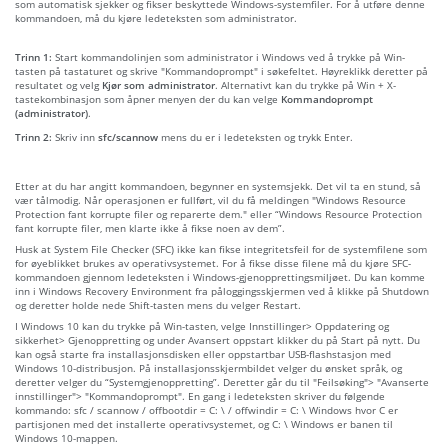
som automatisk sjekker og fikser beskyttede Windows-systemfiler. For å utføre denne
kommandoen, må du kjøre ledeteksten som administrator.
Trinn 1:
Start kommandolinjen som administrator i Windows ved å trykke på Win-
tasten på tastaturet og skrive "Kommandoprompt" i søkefeltet. Høyreklikk deretter på
resultatet og velg
Kjør som administrator
. Alternativt kan du trykke på Win + X-
tastekombinasjon som åpner menyen der du kan velge
Kommandoprompt
(administrator)
.
Trinn 2:
Skriv inn
sfc/scannow
mens du er i ledeteksten og trykk Enter.
Etter at du har angitt kommandoen, begynner en systemsjekk. Det vil ta en stund, så
vær tålmodig. Når operasjonen er fullført, vil du få meldingen "Windows Resource
Protection fant korrupte filer og reparerte dem." eller “Windows Resource Protection
fant korrupte filer, men klarte ikke å fikse noen av dem”.
Husk at System File Checker (SFC) ikke kan fikse integritetsfeil for de systemfilene som
for øyeblikket brukes av operativsystemet. For å fikse disse filene må du kjøre SFC-
kommandoen gjennom ledeteksten i Windows-gjenopprettingsmiljøet. Du kan komme
inn i Windows Recovery Environment fra påloggingsskjermen ved å klikke på Shutdown
og deretter holde nede Shift-tasten mens du velger Restart.
I Windows 10 kan du trykke på Win-tasten, velge Innstillinger> Oppdatering og
sikkerhet> Gjenoppretting og under Avansert oppstart klikker du på Start på nytt. Du
kan også starte fra installasjonsdisken eller oppstartbar USB-flashstasjon med
Windows 10-distribusjon. På installasjonsskjermbildet velger du ønsket språk, og
deretter velger du “Systemgjenoppretting”. Deretter går du til "Feilsøking"> "Avanserte
innstillinger"> "Kommandoprompt". En gang i ledeteksten skriver du følgende
kommando: sfc / scannow / offbootdir = C: \ / offwindir = C: \ Windows hvor C er
partisjonen med det installerte operativsystemet, og C: \ Windows er banen til
Windows 10-mappen.