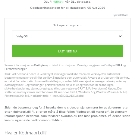
DLL-fil
funnet
i vår DLL-database.
Oppdateringsdatoen for dll-databasen:
05 Aug 2026
spesialtilbud
Ditt operativsystem:
LAST NED NÅ
Se mer informasjon om
Outbyte
og unistall :instruksjoner. Vennligst se gjennom Outbyte
EULA
og
Personvernregler
Klikk: last ned for å hente PC-verktøyet som følger med kbdmaori.dll. Verktøyet vil automatisk
bestemme manglende dll-filer og tilby å installere dem automatisk. Å være et brukervennlig verktøy,
er det et flott alternativ til manuell installasjon, som har blitt anerkjent av mange dataeksperter og
datamagasiner. Begrensninger: prøveversjonen tilbyr et ubegrenset antall skanninger,
sikkerhetskopiering, gjenoppretting av Windows-registret GRATIS. Full versjon må kjøpes. Den
støtter operativsystemer som Windows 10, Windows 8 / 8.1, Windows 7 og Windows Vista (64/32 bit).
Filstørrelse: 3,04 MB, Nedlastingstid: <1 min. på DSL/ADSL/kabel
Siden du bestemte deg for å besøke denne siden, er sjansen stor for at du enten leter
etter kbdmaori.dll-fil, eller en måte å fikse feilen "kbdmaori.dll mangler". Se gjennom
informasjonen nedenfor, som forklarer hvordan du kan løse problemet. På denne siden
kan du også laste nedkbdmaori.dll-filen.
Hva er Kbdmaori.dll?