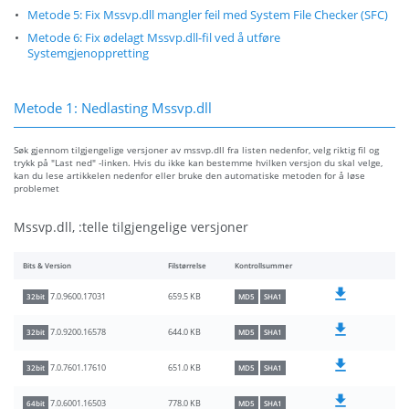
Metode 5: Fix Mssvp.dll mangler feil med System File Checker (SFC)
Metode 6: Fix ødelagt Mssvp.dll-fil ved å utføre
Systemgjenoppretting
Metode 1: Nedlasting Mssvp.dll
Søk gjennom tilgjengelige versjoner av mssvp.dll fra listen nedenfor, velg riktig fil og
trykk på "Last ned" -linken. Hvis du ikke kan bestemme hvilken versjon du skal velge,
kan du lese artikkelen nedenfor eller bruke den automatiske metoden for å løse
problemet
Mssvp.dll, :telle tilgjengelige versjoner
Bits & Version
Filstørrelse
Kontrollsummer
659.5 KB
7.0.9600.17031
32bit
MD5
SHA1
644.0 KB
7.0.9200.16578
32bit
MD5
SHA1
651.0 KB
7.0.7601.17610
32bit
MD5
SHA1
778.0 KB
7.0.6001.16503
64bit
MD5
SHA1