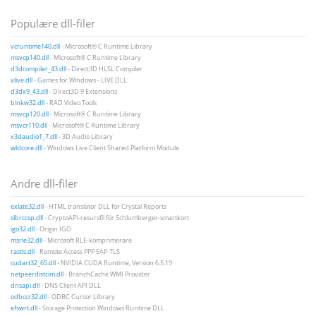
Populære dll-filer
vcruntime140.dll
- Microsoft® C Runtime Library
msvcp140.dll
- Microsoft® C Runtime Library
d3dcompiler_43.dll
- Direct3D HLSL Compiler
xlive.dll
- Games for Windows - LIVE DLL
d3dx9_43.dll
- Direct3D 9 Extensions
binkw32.dll
- RAD Video Tools
msvcp120.dll
- Microsoft® C Runtime Library
msvcr110.dll
- Microsoft® C Runtime Library
x3daudio1_7.dll
- 3D Audio Library
wldcore.dll
- Windows Live Client Shared Platform Module
Andre dll-filer
exlate32.dll
- HTML translator DLL for Crystal Reports
slbrccsp.dll
- CryptoAPI-resursfil för Schlumberger-smartkort
igo32.dll
- Origin IGO
msrle32.dll
- Microsoft RLE-komprimerare
rastls.dll
- Remote Access PPP EAP-TLS
cudart32_65.dll
- NVIDIA CUDA Runtime, Version 6.5.19
netpeerdistcim.dll
- BranchCache WMI Provider
dnsapi.dll
- DNS Client API DLL
odbccr32.dll
- ODBC Cursor Library
efswrt.dll
- Storage Protection Windows Runtime DLL