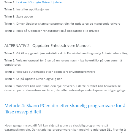
Trinn 1:
Last ned Outbyte Driver Updater
Trinn 2:
Installer applikasjonen
Trinn 3:
Start appen
Trinn 4:
Driver Updater skanner systemet ditt for utdaterte og manglende drivere
Trinn 5:
Klikk på Oppdater for automatisk å oppdatere alle drivere
ALTERNATIV 2 - Oppdater Enhetsdrivere Manuelt
Trinn 1:
Gå til oppgavelinjen søkefelt - skriv Enhetsbehandling - velg Enhetsbehandling
Trinn 2:
Velg en kategori for å se på enhetens navn - lag høyreklikk på den som må
oppdateres
Trinn 3:
Velg Søk automatisk etter oppdatert driverprogramvare
Trinn 4:
Se på Update Driver, og velg den
Trinn 5:
Windows kan ikke finne den nye driveren. I dette tilfellet kan brukeren se
driveren på produsentens nettsted, der alle nødvendige instruksjoner er tilgjengelige
Metode 4: Skann PCen din etter skadelig programvare for å
fikse mssvp.dllfeil
Noen ganger mssvp.dll feil kan skje på grunn av skadelig programvare på
datamaskinen din. Den skadelige programvaren kan med vilje ødelegge DLL-filer for å