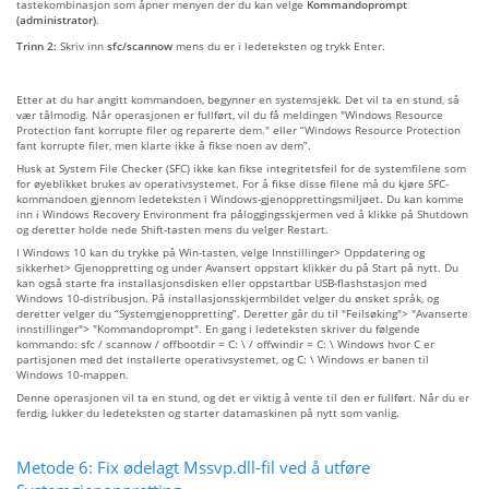
tastekombinasjon som åpner menyen der du kan velge
Kommandoprompt
(administrator)
.
Trinn 2:
Skriv inn
sfc/scannow
mens du er i ledeteksten og trykk Enter.
Etter at du har angitt kommandoen, begynner en systemsjekk. Det vil ta en stund, så
vær tålmodig. Når operasjonen er fullført, vil du få meldingen "Windows Resource
Protection fant korrupte filer og reparerte dem." eller “Windows Resource Protection
fant korrupte filer, men klarte ikke å fikse noen av dem”.
Husk at System File Checker (SFC) ikke kan fikse integritetsfeil for de systemfilene som
for øyeblikket brukes av operativsystemet. For å fikse disse filene må du kjøre SFC-
kommandoen gjennom ledeteksten i Windows-gjenopprettingsmiljøet. Du kan komme
inn i Windows Recovery Environment fra påloggingsskjermen ved å klikke på Shutdown
og deretter holde nede Shift-tasten mens du velger Restart.
I Windows 10 kan du trykke på Win-tasten, velge Innstillinger> Oppdatering og
sikkerhet> Gjenoppretting og under Avansert oppstart klikker du på Start på nytt. Du
kan også starte fra installasjonsdisken eller oppstartbar USB-flashstasjon med
Windows 10-distribusjon. På installasjonsskjermbildet velger du ønsket språk, og
deretter velger du “Systemgjenoppretting”. Deretter går du til "Feilsøking"> "Avanserte
innstillinger"> "Kommandoprompt". En gang i ledeteksten skriver du følgende
kommando: sfc / scannow / offbootdir = C: \ / offwindir = C: \ Windows hvor C er
partisjonen med det installerte operativsystemet, og C: \ Windows er banen til
Windows 10-mappen.
Denne operasjonen vil ta en stund, og det er viktig å vente til den er fullført. Når du er
ferdig, lukker du ledeteksten og starter datamaskinen på nytt som vanlig.
Metode 6: Fix ødelagt Mssvp.dll-fil ved å utføre