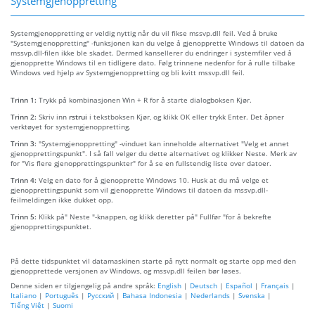
Systemgjenoppretting
Systemgjenoppretting er veldig nyttig når du vil fikse mssvp.dll feil. Ved å bruke
"Systemgjenoppretting" -funksjonen kan du velge å gjenopprette Windows til datoen da
mssvp.dll-filen ikke ble skadet. Dermed kansellerer du endringer i systemfiler ved å
gjenopprette Windows til en tidligere dato. Følg trinnene nedenfor for å rulle tilbake
Windows ved hjelp av Systemgjenoppretting og bli kvitt mssvp.dll feil.
Trinn 1:
Trykk på kombinasjonen Win + R for å starte dialogboksen Kjør.
Trinn 2:
Skriv inn
rstrui
i tekstboksen Kjør, og klikk OK eller trykk Enter. Det åpner
verktøyet for systemgjenoppretting.
Trinn 3:
"Systemgjenoppretting" -vinduet kan inneholde alternativet "Velg et annet
gjenopprettingspunkt". I så fall velger du dette alternativet og klikker Neste. Merk av
for "Vis flere gjenopprettingspunkter" for å se en fullstendig liste over datoer.
Trinn 4:
Velg en dato for å gjenopprette Windows 10. Husk at du må velge et
gjenopprettingspunkt som vil gjenopprette Windows til datoen da mssvp.dll-
feilmeldingen ikke dukket opp.
Trinn 5:
Klikk på" Neste "-knappen, og klikk deretter på" Fullfør "for å bekrefte
gjenopprettingspunktet.
På dette tidspunktet vil datamaskinen starte på nytt normalt og starte opp med den
gjenopprettede versjonen av Windows, og mssvp.dll feilen bør løses.
Denne siden er tilgjengelig på andre språk:
English
|
Deutsch
|
Español
|
Français
|
Italiano
|
Português
|
Русский
|
Bahasa Indonesia
|
Nederlands
|
Svenska
|
Tiếng Việt
|
Suomi