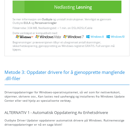
Nedlasting
Løsning
Se mer informasjon om
Outbyte
og unistall :instruksjoner. Vennligst se gjennom
Outbyte
EULA
og
Personvernregler
Filstørrelse: 3.04 MB, Nedlastingstid: < 1 min. on DSL/ADSL/Cable
Dette verktøyet er kompatibelt med:
Begrensninger: prøveversjonen tilbyr et ubegrenset antall skanninger,
sikkerhetskopiering, gjenoppretting av Windows-registret GRATIS. Full versjon må
kjøpes.
Metode 3: Oppdater drivere for å gjenopprette manglende
.dll-filer
Driveroppdateringer for Windows-operativsystemet, så vel som for nettverkskort,
skjermer, skrivere osv., Kan lastes ned uavhengig og installeres fra Windows Update
Center eller ved hjelp av spesialiserte verktøy.
ALTERNATIV 1 - Automatisk Oppdatering Av Enhetsdrivere
Outbyte Driver Updater oppdaterer automatisk drivere på Windows. Rutinemessige
driveroppdateringer er nå en saga blott!