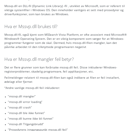
Mssvp.dll en DLL-fil (Dynamic Link Library) -fil , utviklet av Microsoft, som er referert til
viktige systemfiler i Windows OS. Den inneholder vanligvis et sett med prosedyrer og
driverfunksjoner, som kan brukes av Windows.
Hva er Mssvp.dll brukes til?
Mssvp.dll-fil, også kjent som MSSearch Vista Platform, er ofte assosiert med Microsoft®
Windows® Operating System. Det er en viktig komponent som sørger for at Windows-
programmer fungerer som de skal. Dermed, hvis mssvp.dll-filen mangler, kan det
påvirke arbeidet til den tilknyttede programvaren negativt
Hva er Mssvp.dll mangler feil betyr?
Det er flere grunner som kan forårsake mssvp.dll feil. Disse inkluderer Windows-
registerproblemer, skadelig programvare, feil applikasjoner, etc.
Feilmeldinger relatert til mssvp.dll-filen kan også indikere at filen er feil installert,
ødelagt eller fjernet
"Andre vanlige mssvp.dll feil inkluderer:
“mssvp.dll mangler”
“mssvp.dll error loading”
“mssvp.dll crash”
“mssvp.dll ble ikke funnet”
“mssvp.dll kunne ikke bli funnet”
“mssvp.dll Tilgangsbrudd”
“Prosedyrens inngangspunkt mssvp.dll feil”