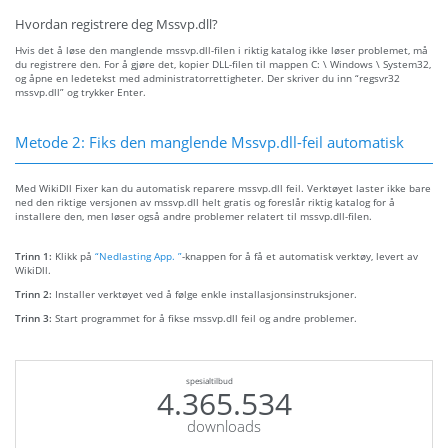
Hvordan registrere deg Mssvp.dll?
Hvis det å løse den manglende mssvp.dll-filen i riktig katalog ikke løser problemet, må
du registrere den. For å gjøre det, kopier DLL-filen til mappen C: \ Windows \ System32,
og åpne en ledetekst med administratorrettigheter. Der skriver du inn “regsvr32
mssvp.dll” og trykker Enter.
Metode 2: Fiks den manglende Mssvp.dll-feil automatisk
Med WikiDll Fixer kan du automatisk reparere mssvp.dll feil. Verktøyet laster ikke bare
ned den riktige versjonen av mssvp.dll helt gratis og foreslår riktig katalog for å
installere den, men løser også andre problemer relatert til mssvp.dll-filen.
Trinn 1:
Klikk på
“Nedlasting App. ”
-knappen for å få et automatisk verktøy, levert av
WikiDll.
Trinn 2:
Installer verktøyet ved å følge enkle installasjonsinstruksjoner.
Trinn 3:
Start programmet for å fikse mssvp.dll feil og andre problemer.
spesialtilbud
4.365.534
downloads