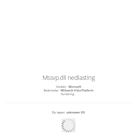
Mssvp.dll
nedlasting
Utvikler:
Microsoft
Beskrivelse:
MSSearch Vista Platform
Vurdering:
Du løper:
unknown OS