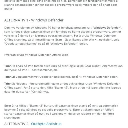
erstatte dem med sine egne ondsinnede filer. Derfor bør din førsteprioritet være å
skanne datamaskinen din for skadelig programvare og eliminere den så snart som
mulig.
ALTERNATIV 1 - Windows Defender
Den nye versjonen av Windows 10 har et innebygd program kalt
"Windows Defender"
,
som lar deg sjekke datamaskinen din for virus og fjerne skadelig programvare, som er
vanskelig å fjerne i en kjørende operasjon system. For å bruke Windows Defender
Offline-skanning, gå til innstillingene (Start - Gear-ikonet eller Win + I-nøkkelen), velg
"Oppdater og sikkerhet" og gå til "Windows Defender" -delen.
Hvordan bruke Windows Defender Offline Scan
Trinn 1:
Trykk på Win-tasten eller klikk på Start og klikk på Gear-ikonet. Alternativt kan
du trykke på Win + I-tastekombinasjon.
Trinn 2:
Velg alternativet Oppdater og sikkerhet, og gå til Windows Defender-delen.
Trinn 3:
Nederst i forsvarsinnstillingene er det avkrysningsruten "Windows Defender
Offline scan". For å starte den, klikk "Skann nå". Merk at du må lagre alle ikke-lagrede
data før du starter PCen på nytt.
Etter å ha klikket "Skann nå" burton, vil datamaskinen starte på nytt og automatisk
begynne å søke på virus og skadelig programvare. Etter at skanningen er fullført,
starter datamaskinen på nytt, og i varslene vil du se en rapport om den fullførte
skanningen.
ALTERNATIV 2 -
Outbyte Antivirus