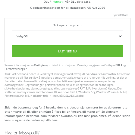
DLL-fil
funnet
i vår DLL-database.
Oppdateringsdatoen for dll-databasen:
05 Aug 2026
spesialtilbud
Ditt operativsystem:
LAST NED NÅ
Se mer informasjon om
Outbyte
og unistall :instruksjoner. Vennligst se gjennom Outbyte
EULA
og
Personvernregler
Klikk: last ned for å hente PC-verktøyet som følger med mssvp.dll. Verktøyet vil automatisk bestemme
manglende dll-filer og tilby å installere dem automatisk. Å være et brukervennlig verktøy, er det et
flott alternativ til manuell installasjon, som har blitt anerkjent av mange dataeksperter og
datamagasiner. Begrensninger: prøveversjonen tilbyr et ubegrenset antall skanninger,
sikkerhetskopiering, gjenoppretting av Windows-registret GRATIS. Full versjon må kjøpes. Den
støtter operativsystemer som Windows 10, Windows 8 / 8.1, Windows 7 og Windows Vista (64/32 bit).
Filstørrelse: 3,04 MB, Nedlastingstid: <1 min. på DSL/ADSL/kabel
Siden du bestemte deg for å besøke denne siden, er sjansen stor for at du enten leter
etter mssvp.dll-fil, eller en måte å fikse feilen "mssvp.dll mangler". Se gjennom
informasjonen nedenfor, som forklarer hvordan du kan løse problemet. På denne siden
kan du også laste nedmssvp.dll-filen.
Hva er Mssvp.dll?