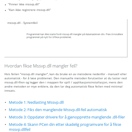
“Finner ikke mssvp.dll”
“Kan ikke registrere mssvp.dll”
mssvp.dll - Systemfeil
Programmet kan ikke starte fordi mssvp.dll mangler på datamaskinen din. Prøv å installere
programmet på nytt for å fikse problemet.
Hvordan fikse Mssvp.dll mangler feil?
Hvis feilen "mssvp.dll mangler", kan du bruke en av metodene nedenfor - manuell eller
automatisk - for å løse problemet. Den manuelle metoden forutsetter at du laster ned
mssvp.dll-filen og legger den i mappen for spill / applikasjonsinstallasjon, mens den
andre metoden er mye enklere, da den lar deg automatisk fikse feilen med minimal
innsats.
Metode 1: Nedlasting Mssvp.dll
Metode 2: Fiks den manglende Mssvp.dll-feil automatisk
Metode 3: Oppdater drivere for å gjenopprette manglende .dll-filer
Metode 4: Skann PCen din etter skadelig programvare for å fikse
mssvp.dllfeil