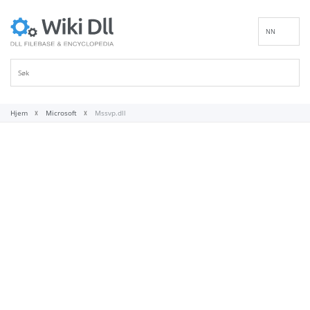
NN
EN
DE
ES
FR
Hjem
Microsoft
Mssvp.dll
IT
PT
RU
ID
NL
SV
VI
FI