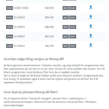
654.5 KB
7.0.6001.16503
32bit
MD5
SHA1
760.5 KB
7.0.14393.0
64bit
MD5
SHA1
698.0 KB
7.0.14393.0
32bit
MD5
SHA1
680.0 KB
7.0.10586.0
32bit
MD5
SHA1
746.5 KB
7.0.10586.0
64bit
MD5
SHA1
Hvordan velge riktig versjon av Mssvp.dll?
Se først gjennom beskrivelsene i tabellen ovenfor, og velg riktig fil for programmet ditt.
Vær oppmerksom på om det er en 64- eller 32-bits fil, samt språket den bruker. For 64-
biters programmer, bruk 64-biters filer hvis de er oppført ovenfor.
Det er best å velge de dll-filene hvilket språk som tilsvarer språket i programmet ditt,
hvis mulig. Vi anbefaler også å laste ned de nyeste versjonene av dll-filer for å få
oppdatert funksjonalitet.
Hvor skal du plassere Mssvp.dll-filen?
For å reparere feilen "mssvp.dll mangler", plasser filen i applikasjons- /
spillinstallasjonsmappen. Alternativt kan du plassere mssvp.dll-filen i Windows-
systemkatalogen.