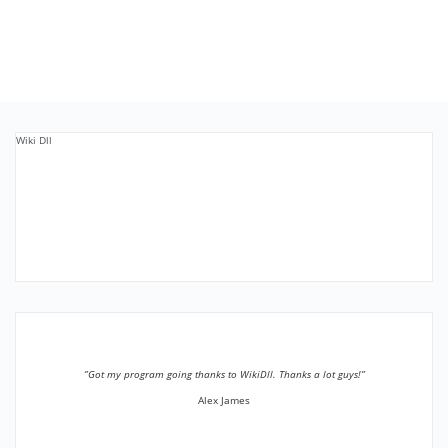
Wiki Dll
”Got my program going thanks to WikiDll. Thanks a lot guys!”
Alex James