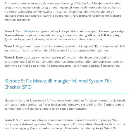
Outbyte-produkter er et av de mest populære og effektive for å bekjempe skadelig
programvare og uønskede programmer, og de vil komme til nytte selv når du har et
tredjepartsantivirus av høy kvalitet installert. Skanning i den nye versjonen av
Malwarebytes kan utføres i sanntid og manuelt. Følg trinnene nedenfor for å starte
manuell skanning:
Trinn 1:
Start
Outbyte
-programmet og klikk på
Skann nå
-knappen. Du kan også velge
Skannealternativ på venstre side av programmets vindu og klikke på
Full skanning
.
Systemet begynner å skanne, og du vil kunne se skanningsresultatene.
Trinn 2:
Velg elementene du vil karantene, og trykk på knappen "Karantene valgt". Når
du blir satt i karantene, kan du bli bedt om å starte datamaskinen på nytt.
Trinn 3:
Etter at programmet har startet på nytt, kan du slette alle objekter i
karantene ved å gå til den aktuelle delen av programmet eller gjenopprette noen av
dem hvis det viste seg at noe fra programvaren i karantene begynte å fungere feil.
Metode 5: Fix Mssvp.dll mangler feil med System File
Checker (SFC)
Mange brukere er kjent med sfc / scannow kommandoen for systemintegritetskontroll,
som automatisk sjekker og fikser beskyttede Windows-systemfiler. For å utføre denne
kommandoen, må du kjøre ledeteksten som administrator.
Trinn 1:
Start kommandolinjen som administrator i Windows ved å trykke på Win-
tasten på tastaturet og skrive "Kommandoprompt" i søkefeltet. Høyreklikk deretter på
resultatet og velg
Kjør som administrator
. Alternativt kan du trykke på Win + X-