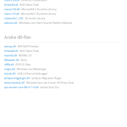
d3dx9_43.dll
- Direct3D 9 Extensions
binkw32.dll
- RAD Video Tools
msvcp120.dll
- Microsoft® C Runtime Library
msvcr110.dll
- Microsoft® C Runtime Library
x3daudio1_7.dll
- 3D Audio Library
wldcore.dll
- Windows Live Client Shared Platform Module
Andre dll-filer
iasnap.dll
- NPS NAP Provider
binkw64.dll
- RAD Video Tools
msxml3.dll
- MSXML 3.0
fileloader.dll
- NULL
offfilt.dll
- OFFICE Filter
msgsc.dll
- Windows Live Messenger
kdusb.dll
- USB 2.0 Kernel Debugger
iphlpsvcmigplugin.dll
- Iphlpsvc Migration Plugin
wscproxystub.dll
- Windows Security Center ISV Proxy Stub
api-ms-win-core-file-l1-1-0.dll
- ApiSet Stub DLL