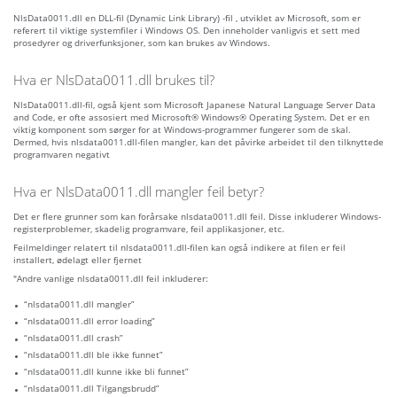
NlsData0011.dll en DLL-fil (Dynamic Link Library) -fil , utviklet av Microsoft, som er
referert til viktige systemfiler i Windows OS. Den inneholder vanligvis et sett med
prosedyrer og driverfunksjoner, som kan brukes av Windows.
Hva er NlsData0011.dll brukes til?
NlsData0011.dll-fil, også kjent som Microsoft Japanese Natural Language Server Data
and Code, er ofte assosiert med Microsoft® Windows® Operating System. Det er en
viktig komponent som sørger for at Windows-programmer fungerer som de skal.
Dermed, hvis nlsdata0011.dll-filen mangler, kan det påvirke arbeidet til den tilknyttede
programvaren negativt
Hva er NlsData0011.dll mangler feil betyr?
Det er flere grunner som kan forårsake nlsdata0011.dll feil. Disse inkluderer Windows-
registerproblemer, skadelig programvare, feil applikasjoner, etc.
Feilmeldinger relatert til nlsdata0011.dll-filen kan også indikere at filen er feil
installert, ødelagt eller fjernet
"Andre vanlige nlsdata0011.dll feil inkluderer:
“nlsdata0011.dll mangler”
“nlsdata0011.dll error loading”
“nlsdata0011.dll crash”
“nlsdata0011.dll ble ikke funnet”
“nlsdata0011.dll kunne ikke bli funnet”
“nlsdata0011.dll Tilgangsbrudd”