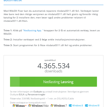
Med WikiDll Fixer kan du automatisk reparere nlsdata0011.dll feil. Verktøyet laster
ikke bare ned den riktige versjonen av nlsdata0011.dll helt gratis og foreslår riktig
katalog for å installere den, men løser også andre problemer relatert til
nlsdata0011.dll-filen.
Trinn 1:
Klikk på
“Nedlasting App. ”
-knappen for å få et automatisk verktøy, levert av
WikiDll.
Trinn 2:
Installer verktøyet ved å følge enkle installasjonsinstruksjoner.
Trinn 3:
Start programmet for å fikse nlsdata0011.dll feil og andre problemer.
spesialtilbud
4.365.534
downloads
Nedlasting
Løsning
Se mer informasjon om
Outbyte
og unistall :instruksjoner. Vennligst se gjennom
Outbyte
EULA
og
Personvernregler
Filstørrelse: 3.04 MB, Nedlastingstid: < 1 min. on DSL/ADSL/Cable
Dette verktøyet er kompatibelt med: