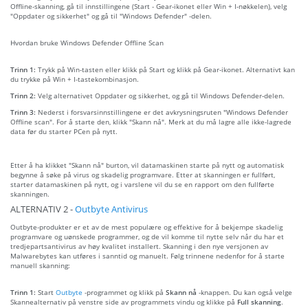
Offline-skanning, gå til innstillingene (Start - Gear-ikonet eller Win + I-nøkkelen), velg
"Oppdater og sikkerhet" og gå til "Windows Defender" -delen.
Hvordan bruke Windows Defender Offline Scan
Trinn 1:
Trykk på Win-tasten eller klikk på Start og klikk på Gear-ikonet. Alternativt kan
du trykke på Win + I-tastekombinasjon.
Trinn 2:
Velg alternativet Oppdater og sikkerhet, og gå til Windows Defender-delen.
Trinn 3:
Nederst i forsvarsinnstillingene er det avkrysningsruten "Windows Defender
Offline scan". For å starte den, klikk "Skann nå". Merk at du må lagre alle ikke-lagrede
data før du starter PCen på nytt.
Etter å ha klikket "Skann nå" burton, vil datamaskinen starte på nytt og automatisk
begynne å søke på virus og skadelig programvare. Etter at skanningen er fullført,
starter datamaskinen på nytt, og i varslene vil du se en rapport om den fullførte
skanningen.
ALTERNATIV 2 -
Outbyte Antivirus
Outbyte-produkter er et av de mest populære og effektive for å bekjempe skadelig
programvare og uønskede programmer, og de vil komme til nytte selv når du har et
tredjepartsantivirus av høy kvalitet installert. Skanning i den nye versjonen av
Malwarebytes kan utføres i sanntid og manuelt. Følg trinnene nedenfor for å starte
manuell skanning:
Trinn 1:
Start
Outbyte
-programmet og klikk på
Skann nå
-knappen. Du kan også velge
Skannealternativ på venstre side av programmets vindu og klikke på
Full skanning
.