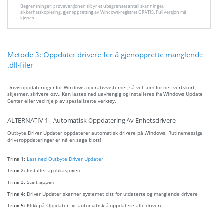
Begrensninger: prøveversjonen tilbyr et ubegrenset antall skanninger,
sikkerhetskopiering, gjenoppretting av Windows-registret GRATIS. Full versjon må
kjøpes.
Metode 3: Oppdater drivere for å gjenopprette manglende
.dll-filer
Driveroppdateringer for Windows-operativsystemet, så vel som for nettverkskort,
skjermer, skrivere osv., Kan lastes ned uavhengig og installeres fra Windows Update
Center eller ved hjelp av spesialiserte verktøy.
ALTERNATIV 1 - Automatisk Oppdatering Av Enhetsdrivere
Outbyte Driver Updater oppdaterer automatisk drivere på Windows. Rutinemessige
driveroppdateringer er nå en saga blott!
Trinn 1:
Last ned Outbyte Driver Updater
Trinn 2:
Installer applikasjonen
Trinn 3:
Start appen
Trinn 4:
Driver Updater skanner systemet ditt for utdaterte og manglende drivere
Trinn 5:
Klikk på Oppdater for automatisk å oppdatere alle drivere