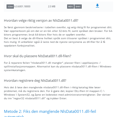
2.5 MB
6.0.6001.18000
32bit
MD5
SHA1
Hvordan velge riktig versjon av NlsData0011.dll?
Se først gjennom beskrivelsene i tabellen ovenfor, og velg riktig fil for programmet ditt.
Vær oppmerksom på om det er en 64- eller 32-bits fil, samt språket den bruker. For 64-
biters programmer, bruk 64-biters filer hvis de er oppført ovenfor.
Det er best å velge de dll-filene hvilket språk som tilsvarer språket i programmet ditt,
hvis mulig. Vi anbefaler også å laste ned de nyeste versjonene av dll-filer for å få
oppdatert funksjonalitet.
Hvor skal du plassere NlsData0011.dll-filen?
For å reparere feilen "nlsdata0011.dll mangler", plasser filen i applikasjons- /
spillinstallasjonsmappen. Alternativt kan du plassere nlsdata0011.dll-filen i Windows-
systemkatalogen.
Hvordan registrere deg NlsData0011.dll?
Hvis det å løse den manglende nlsdata0011.dll-filen i riktig katalog ikke løser
problemet, må du registrere den. For å gjøre det, kopier DLL-filen til mappen C: \
Windows \ System32, og åpne en ledetekst med administratorrettigheter. Der skriver
du inn “regsvr32 nlsdata0011.dll” og trykker Enter.
Metode 2: Fiks den manglende NlsData0011.dll-feil
automatisk