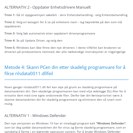
ALTERNATIV 2 - Oppdater Enhetsdrivere Manuelt
Trinn 1:
Gå til oppgavelinjen søkefelt - skriv Enhetsbehandling - velg Enhetsbehandling
Trinn 2:
Velg en kategori for å se på enhetens navn - lag høyreklikk på den som må
oppdateres
Trinn 3:
Velg Søk automatisk etter oppdatert driverprogramvare
Trinn 4:
Se på Update Driver, og velg den
Trinn 5:
Windows kan ikke finne den nye driveren. I dette tilfellet kan brukeren se
driveren på produsentens nettsted, der alle nødvendige instruksjoner er tilgjengelige
Metode 4: Skann PCen din etter skadelig programvare for å
fikse nlsdata0011.dllfeil
Noen ganger nlsdata0011.dll feil kan skje på grunn av skadelig programvare på
datamaskinen din. Den skadelige programvaren kan med vilje ødelegge DLL-filer for å
erstatte dem med sine egne ondsinnede filer. Derfor bør din førsteprioritet være å
skanne datamaskinen din for skadelig programvare og eliminere den så snart som
mulig.
ALTERNATIV 1 - Windows Defender
Den nye versjonen av Windows 10 har et innebygd program kalt
"Windows Defender"
,
som lar deg sjekke datamaskinen din for virus og fjerne skadelig programvare, som er
vanskelig å fjerne i en kjørende operasjon system. For å bruke Windows Defender