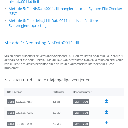
nlsdata0011.dllfeil
Metode 5: Fix NlsData0011.dll mangler feil med System File Checker
(SFC)
Metode 6: Fix ødelagt NlsData0011.dll-fil ved å utføre
Systemgjenoppretting
Metode 1: Nedlasting NlsData0011.dll
Søk gjennom tilgjengelige versjoner av nlsdata0011.dll fra listen nedenfor, velg riktig fil
og trykk på "Last ned" -linken. Hvis du ikke kan bestemme hvilken versjon du skal velge,
kan du lese artikkelen nedenfor eller bruke den automatiske metoden for å løse
problemet
NlsData0011.dll, :telle tilgjengelige versjoner
Bits & Version
Filstørrelse
Kontrollsummer
2.6 MB
6.2.9200.16384
32bit
MD5
SHA1
2.5 MB
6.1.7600.16385
32bit
MD5
SHA1
2.6 MB
6.0.6001.18000
64bit
MD5
SHA1