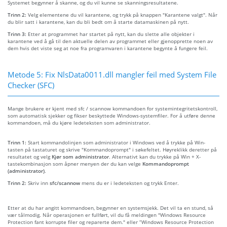
Systemet begynner å skanne, og du vil kunne se skanningsresultatene.
Trinn 2:
Velg elementene du vil karantene, og trykk på knappen "Karantene valgt". Når
du blir satt i karantene, kan du bli bedt om å starte datamaskinen på nytt.
Trinn 3:
Etter at programmet har startet på nytt, kan du slette alle objekter i
karantene ved å gå til den aktuelle delen av programmet eller gjenopprette noen av
dem hvis det viste seg at noe fra programvaren i karantene begynte å fungere feil.
Metode 5: Fix NlsData0011.dll mangler feil med System File
Checker (SFC)
Mange brukere er kjent med sfc / scannow kommandoen for systemintegritetskontroll,
som automatisk sjekker og fikser beskyttede Windows-systemfiler. For å utføre denne
kommandoen, må du kjøre ledeteksten som administrator.
Trinn 1:
Start kommandolinjen som administrator i Windows ved å trykke på Win-
tasten på tastaturet og skrive "Kommandoprompt" i søkefeltet. Høyreklikk deretter på
resultatet og velg
Kjør som administrator
. Alternativt kan du trykke på Win + X-
tastekombinasjon som åpner menyen der du kan velge
Kommandoprompt
(administrator)
.
Trinn 2:
Skriv inn
sfc/scannow
mens du er i ledeteksten og trykk Enter.
Etter at du har angitt kommandoen, begynner en systemsjekk. Det vil ta en stund, så
vær tålmodig. Når operasjonen er fullført, vil du få meldingen "Windows Resource
Protection fant korrupte filer og reparerte dem." eller “Windows Resource Protection