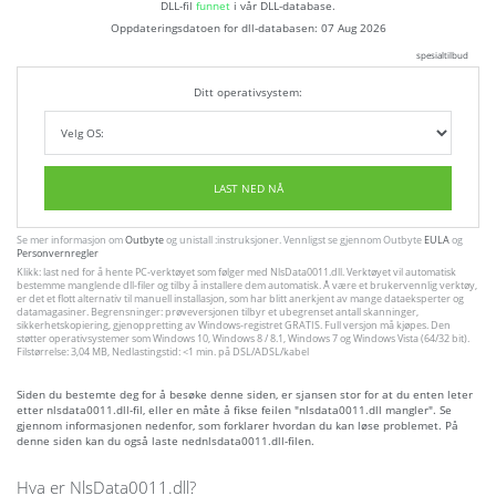
DLL-fil
funnet
i vår DLL-database.
Oppdateringsdatoen for dll-databasen:
07 Aug 2026
spesialtilbud
Ditt operativsystem:
LAST NED NÅ
Se mer informasjon om
Outbyte
og unistall :instruksjoner. Vennligst se gjennom Outbyte
EULA
og
Personvernregler
Klikk: last ned for å hente PC-verktøyet som følger med NlsData0011.dll. Verktøyet vil automatisk
bestemme manglende dll-filer og tilby å installere dem automatisk. Å være et brukervennlig verktøy,
er det et flott alternativ til manuell installasjon, som har blitt anerkjent av mange dataeksperter og
datamagasiner. Begrensninger: prøveversjonen tilbyr et ubegrenset antall skanninger,
sikkerhetskopiering, gjenoppretting av Windows-registret GRATIS. Full versjon må kjøpes. Den
støtter operativsystemer som Windows 10, Windows 8 / 8.1, Windows 7 og Windows Vista (64/32 bit).
Filstørrelse: 3,04 MB, Nedlastingstid: <1 min. på DSL/ADSL/kabel
Siden du bestemte deg for å besøke denne siden, er sjansen stor for at du enten leter
etter nlsdata0011.dll-fil, eller en måte å fikse feilen "nlsdata0011.dll mangler". Se
gjennom informasjonen nedenfor, som forklarer hvordan du kan løse problemet. På
denne siden kan du også laste nednlsdata0011.dll-filen.
Hva er NlsData0011.dll?