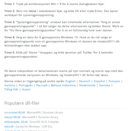
Trinn 1:
Trykk på kombinasjonen Win + R for å starte dialogboksen Kjør.
Trinn 2:
Skriv inn
rstrui
i tekstboksen Kjør, og klikk OK eller trykk Enter. Det åpner
verktøyet for systemgjenoppretting.
Trinn 3:
"Systemgjenoppretting" -vinduet kan inneholde alternativet "Velg et annet
gjenopprettingspunkt". I så fall velger du dette alternativet og klikker Neste. Merk av
for "Vis flere gjenopprettingspunkter" for å se en fullstendig liste over datoer.
Trinn 4:
Velg en dato for å gjenopprette Windows 10. Husk at du må velge et
gjenopprettingspunkt som vil gjenopprette Windows til datoen da nlsdata0011.dll-
feilmeldingen ikke dukket opp.
Trinn 5:
Klikk på" Neste "-knappen, og klikk deretter på" Fullfør "for å bekrefte
gjenopprettingspunktet.
På dette tidspunktet vil datamaskinen starte på nytt normalt og starte opp med den
gjenopprettede versjonen av Windows, og nlsdata0011.dll feilen bør løses.
Denne siden er tilgjengelig på andre språk:
English
|
Deutsch
|
Español
|
Français
|
Italiano
|
Português
|
Русский
|
Bahasa Indonesia
|
Nederlands
|
Svenska
|
Tiếng Việt
|
Suomi
Populære dll-filer
vcruntime140.dll
- Microsoft® C Runtime Library
msvcp140.dll
- Microsoft® C Runtime Library
d3dcompiler_43.dll
- Direct3D HLSL Compiler
xlive.dll
- Games for Windows - LIVE DLL