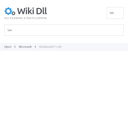
NN
EN
DE
ES
FR
Hjem
Microsoft
NlsData0011.dll
IT
PT
RU
ID
NL
SV
VI
FI