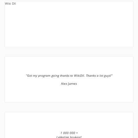
Wiki Dll
”Got my program going thanks to WikiDll. Thanks a lot guys!”
Alex James
1 000 000 +
Lykkelige brukere!