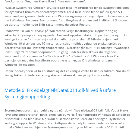
fant korrupte filer, men klarte ikke å fikse noen av dem”.
Husk at System File Checker (SFC) ikke kan fikse integritetsfeil for de systemfilene som
for øyeblikket brukes av operativsystemet. For å fikse disse filene må du kjøre SFC-
kommandoen gjennom ledeteksten i Windows-gjenopprettingsmiljøet. Du kan komme
inn i Windows Recovery Environment fra påloggingsskjermen ved å klikke på Shutdown
og deretter holde nede Shift-tasten mens du velger Restart.
I Windows 10 kan du trykke på Win-tasten, velge Innstillinger> Oppdatering og
sikkerhet> Gjenoppretting og under Avansert oppstart klikker du på Start på nytt. Du
kan også starte fra installasjonsdisken eller oppstartbar USB-flashstasjon med
Windows 10-distribusjon. På installasjonsskjermbildet velger du ønsket språk, og
deretter velger du “Systemgjenoppretting”. Deretter går du til "Feilsøking"> "Avanserte
innstillinger"> "Kommandoprompt". En gang i ledeteksten skriver du følgende
kommando: sfc / scannow / offbootdir = C: \ / offwindir = C: \ Windows hvor C er
partisjonen med det installerte operativsystemet, og C: \ Windows er banen til
Windows 10-mappen.
Denne operasjonen vil ta en stund, og det er viktig å vente til den er fullført. Når du er
ferdig, lukker du ledeteksten og starter datamaskinen på nytt som vanlig.
Metode 6: Fix ødelagt NlsData0011.dll-fil ved å utføre
Systemgjenoppretting
Systemgjenoppretting er veldig nyttig når du vil fikse nlsdata0011.dll feil. Ved å bruke
"Systemgjenoppretting" -funksjonen kan du velge å gjenopprette Windows til datoen da
nlsdata0011.dll-filen ikke ble skadet. Dermed kansellerer du endringer i systemfiler
ved å gjenopprette Windows til en tidligere dato. Følg trinnene nedenfor for å rulle
tilbake Windows ved hjelp av Systemgjenoppretting og bli kvitt nlsdata0011.dll feil.