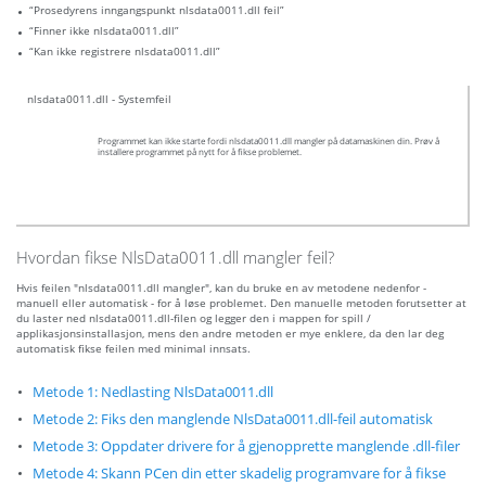
“Prosedyrens inngangspunkt nlsdata0011.dll feil”
“Finner ikke nlsdata0011.dll”
“Kan ikke registrere nlsdata0011.dll”
nlsdata0011.dll - Systemfeil
Programmet kan ikke starte fordi nlsdata0011.dll mangler på datamaskinen din. Prøv å
installere programmet på nytt for å fikse problemet.
Hvordan fikse NlsData0011.dll mangler feil?
Hvis feilen "nlsdata0011.dll mangler", kan du bruke en av metodene nedenfor -
manuell eller automatisk - for å løse problemet. Den manuelle metoden forutsetter at
du laster ned nlsdata0011.dll-filen og legger den i mappen for spill /
applikasjonsinstallasjon, mens den andre metoden er mye enklere, da den lar deg
automatisk fikse feilen med minimal innsats.
Metode 1: Nedlasting NlsData0011.dll
Metode 2: Fiks den manglende NlsData0011.dll-feil automatisk
Metode 3: Oppdater drivere for å gjenopprette manglende .dll-filer
Metode 4: Skann PCen din etter skadelig programvare for å fikse