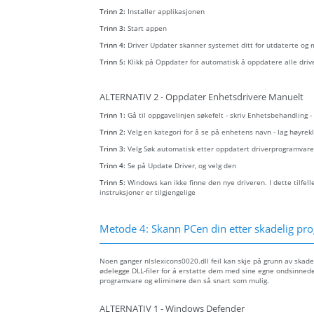
Trinn 2:
Installer applikasjonen
Trinn 3:
Start appen
Trinn 4:
Driver Updater skanner systemet ditt for utdaterte og
Trinn 5:
Klikk på Oppdater for automatisk å oppdatere alle driv
ALTERNATIV 2 - Oppdater Enhetsdrivere Manuelt
Trinn 1:
Gå til oppgavelinjen søkefelt - skriv Enhetsbehandling 
Trinn 2:
Velg en kategori for å se på enhetens navn - lag høyr
Trinn 3:
Velg Søk automatisk etter oppdatert driverprogramvare
Trinn 4:
Se på Update Driver, og velg den
Trinn 5:
Windows kan ikke finne den nye driveren. I dette tilfel
instruksjoner er tilgjengelige
Metode 4: Skann PCen din etter skadelig prog
Noen ganger nlslexicons0020.dll feil kan skje på grunn av ska
ødelegge DLL-filer for å erstatte dem med sine egne ondsinnede 
programvare og eliminere den så snart som mulig.
ALTERNATIV 1 - Windows Defender