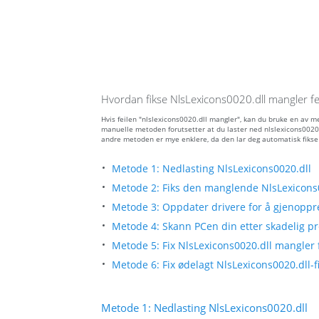
Hvordan fikse NlsLexicons0020.dll mangler fei
Hvis feilen "nlslexicons0020.dll mangler", kan du bruke en av 
manuelle metoden forutsetter at du laster ned nlslexicons0020.d
andre metoden er mye enklere, da den lar deg automatisk fikse
Metode 1: Nedlasting NlsLexicons0020.dll
Metode 2: Fiks den manglende NlsLexicons0
Metode 3: Oppdater drivere for å gjenoppre
Metode 4: Skann PCen din etter skadelig pro
Metode 5: Fix NlsLexicons0020.dll mangler 
Metode 6: Fix ødelagt NlsLexicons0020.dll-f
Metode 1: Nedlasting NlsLexicons0020.dll