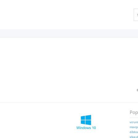
Popu
vcrunt
msvcp1
d3dcom
xlive.d