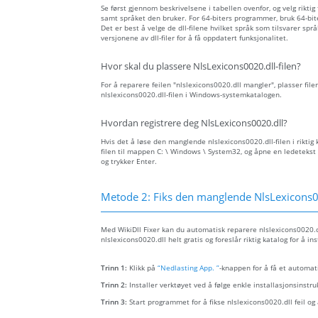
Se først gjennom beskrivelsene i tabellen ovenfor, og velg riktig
samt språket den bruker. For 64-biters programmer, bruk 64-biter
Det er best å velge de dll-filene hvilket språk som tilsvarer spr
versjonene av dll-filer for å få oppdatert funksjonalitet.
Hvor skal du plassere NlsLexicons0020.dll-filen?
For å reparere feilen "nlslexicons0020.dll mangler", plasser file
nlslexicons0020.dll-filen i Windows-systemkatalogen.
Hvordan registrere deg NlsLexicons0020.dll?
Hvis det å løse den manglende nlslexicons0020.dll-filen i riktig 
filen til mappen C: \ Windows \ System32, og åpne en ledetekst 
og trykker Enter.
Metode 2: Fiks den manglende NlsLexicons00
Med WikiDll Fixer kan du automatisk reparere nlslexicons0020.dll
nlslexicons0020.dll helt gratis og foreslår riktig katalog for å i
Trinn 1:
Klikk på
“Nedlasting App. ”
-knappen for å få et automati
Trinn 2:
Installer verktøyet ved å følge enkle installasjonsinstru
Trinn 3:
Start programmet for å fikse nlslexicons0020.dll feil o