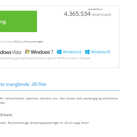
spesialtilbud
4.365.534
downloads
ing
ennom Outbyte
EULA
og
Personvernregler
hetskopiering, gjenoppretting av Windows-registret GRATIS. Full versjon må kjøpes.
e manglende .dll-filer
r nettverkskort, skjermer, skrivere osv., Kan lastes ned uavhengig og installeres
tøy.
drivere
ows. Rutinemessige driveroppdateringer er nå en saga blott!