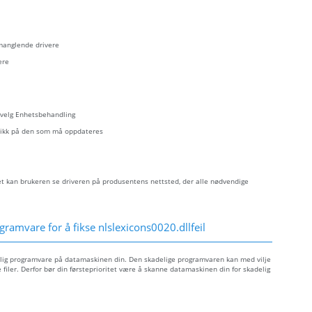
 manglende drivere
ere
- velg Enhetsbehandling
eklikk på den som må oppdateres
let kan brukeren se driveren på produsentens nettsted, der alle nødvendige
ramvare for å fikse nlslexicons0020.dllfeil
delig programvare på datamaskinen din. Den skadelige programvaren kan med vilje
filer. Derfor bør din førsteprioritet være å skanne datamaskinen din for skadelig