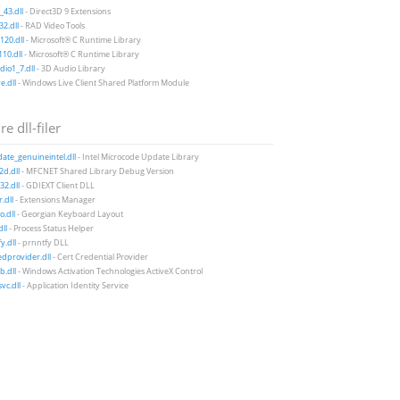
43.dll
- Direct3D 9 Extensions
2.dll
- RAD Video Tools
20.dll
- Microsoft® C Runtime Library
10.dll
- Microsoft® C Runtime Library
io1_7.dll
- 3D Audio Library
e.dll
- Windows Live Client Shared Platform Module
e dll-filer
te_genuineintel.dll
- Intel Microcode Update Library
d.dll
- MFCNET Shared Library Debug Version
2.dll
- GDIEXT Client DLL
.dll
- Extensions Manager
.dll
- Georgian Keyboard Layout
ll
- Process Status Helper
y.dll
- prnntfy DLL
edprovider.dll
- Cert Credential Provider
.dll
- Windows Activation Technologies ActiveX Control
vc.dll
- Application Identity Service