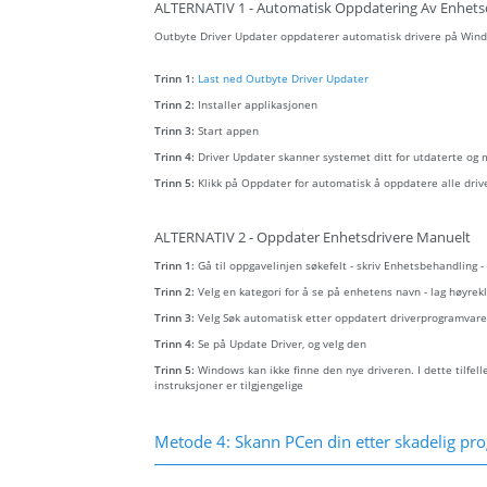
ALTERNATIV 1 - Automatisk Oppdatering Av Enhets
Outbyte Driver Updater oppdaterer automatisk drivere på Wind
Trinn 1:
Last ned Outbyte Driver Updater
Trinn 2:
Installer applikasjonen
Trinn 3:
Start appen
Trinn 4:
Driver Updater skanner systemet ditt for utdaterte og
Trinn 5:
Klikk på Oppdater for automatisk å oppdatere alle driv
ALTERNATIV 2 - Oppdater Enhetsdrivere Manuelt
Trinn 1:
Gå til oppgavelinjen søkefelt - skriv Enhetsbehandling 
Trinn 2:
Velg en kategori for å se på enhetens navn - lag høyr
Trinn 3:
Velg Søk automatisk etter oppdatert driverprogramvare
Trinn 4:
Se på Update Driver, og velg den
Trinn 5:
Windows kan ikke finne den nye driveren. I dette tilfel
instruksjoner er tilgjengelige
Metode 4: Skann PCen din etter skadelig pro