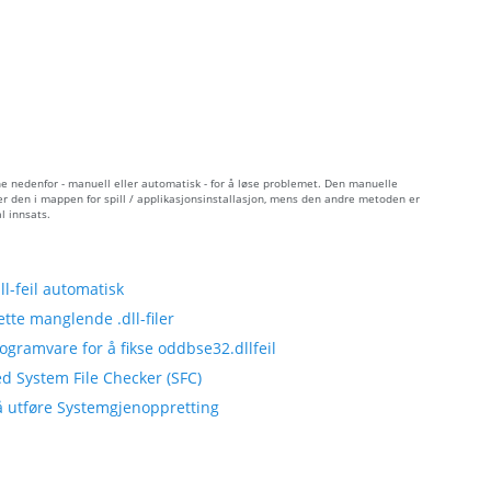
e nedenfor - manuell eller automatisk - for å løse problemet. Den manuelle
er den i mappen for spill / applikasjonsinstallasjon, mens den andre metoden er
l innsats.
-feil automatisk
tte manglende .dll-filer
ogramvare for å fikse oddbse32.dllfeil
d System File Checker (SFC)
 å utføre Systemgjenoppretting