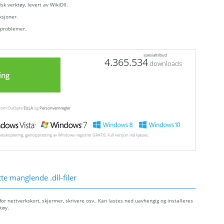
sk verktøy, levert av WikiDll.
ksjoner.
 problemer.
spesialtilbud
4.365.534
downloads
ing
ennom Outbyte
EULA
og
Personvernregler
hetskopiering, gjenoppretting av Windows-registret GRATIS. Full versjon må kjøpes.
e manglende .dll-filer
r nettverkskort, skjermer, skrivere osv., Kan lastes ned uavhengig og installeres
tøy.