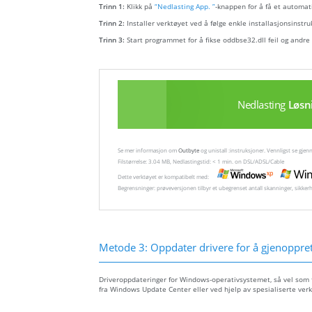
Trinn 1:
Klikk på
“Nedlasting App. ”
-knappen for å få et automati
Trinn 2:
Installer verktøyet ved å følge enkle installasjonsinstru
Trinn 3:
Start programmet for å fikse oddbse32.dll feil og andre
Nedlasting
Løsn
Se mer informasjon om
Outbyte
og unistall :instruksjoner. Vennligst se gj
Filstørrelse: 3.04 MB, Nedlastingstid: < 1 min. on DSL/ADSL/Cable
Dette verktøyet er kompatibelt med:
Begrensninger: prøveversjonen tilbyr et ubegrenset antall skanninger, sikker
Metode 3: Oppdater drivere for å gjenopprett
Driveroppdateringer for Windows-operativsystemet, så vel som fo
fra Windows Update Center eller ved hjelp av spesialiserte verk