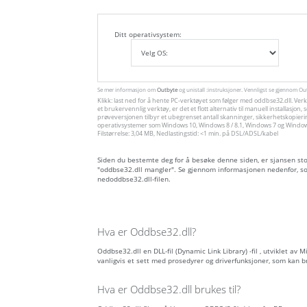
Ditt operativsystem:
Se mer informasjon om
Outbyte
og unistall :instruksjoner. Vennligst se gjennom O
Klikk: last ned for å hente PC-verktøyet som følger med oddbse32.dll. Ver
et brukervennlig verktøy, er det et flott alternativ til manuell installas
prøveversjonen tilbyr et ubegrenset antall skanninger, sikkerhetskopieri
operativsystemer som Windows 10, Windows 8 / 8.1, Windows 7 og Windows 
Filstørrelse: 3,04 MB, Nedlastingstid: <1 min. på DSL/ADSL/kabel
Siden du bestemte deg for å besøke denne siden, er sjansen stor 
"oddbse32.dll mangler". Se gjennom informasjonen nedenfor, so
nedoddbse32.dll-filen.
Hva er Oddbse32.dll?
Oddbse32.dll en DLL-fil (Dynamic Link Library) -fil , utviklet av 
vanligvis et sett med prosedyrer og driverfunksjoner, som kan 
Hva er Oddbse32.dll brukes til?