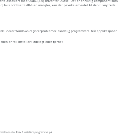
r ofte assosiert med ODBC (3.0) driver for DBase. Det er en viktig komponent som
 hvis oddbse32.dll-filen mangler, kan det påvirke arbeidet til den tilknyttede
 inkluderer Windows-registerproblemer, skadelig programvare, feil applikasjoner,
ilen er feil installert, ødelagt eller fjernet
maskinen din. Prøv å installere programmet på