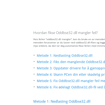
Hvordan fikse Oddbse32.dll mangler feil?
Hvis feilen "oddbse32.dll mangler", kan du bruke en av metoden
metoden forutsetter at du laster ned oddbse32.dll-filen og legg
mye enklere, da den lar deg automatisk fikse feilen med minima
Metode 1: Nedlasting Oddbse32.dll
Metode 2: Fiks den manglende Oddbse32.dll
Metode 3: Oppdater drivere for å gjenoppre
Metode 4: Skann PCen din etter skadelig pr
Metode 5: Fix Oddbse32.dll mangler feil me
Metode 6: Fix ødelagt Oddbse32.dll-fil ved
Metode 1: Nedlasting Oddbse32.dll