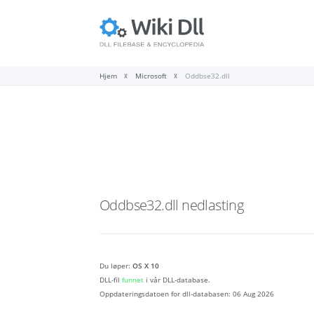
Hjem
Microsoft
Oddbse32.dll
Oddbse32.dll
nedlasting
Du løper:
OS X 10
DLL-fil
funnet
i vår DLL-database.
Oppdateringsdatoen for dll-databasen:
06 Aug 2026