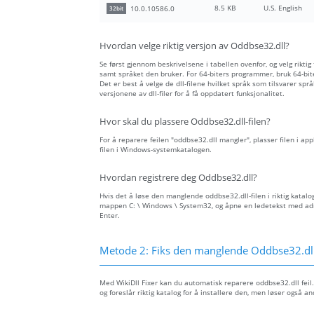
8.5 KB
U.S. English
10.0.10586.0
32bit
Hvordan velge riktig versjon av Oddbse32.dll?
Se først gjennom beskrivelsene i tabellen ovenfor, og velg riktig
samt språket den bruker. For 64-biters programmer, bruk 64-biter
Det er best å velge de dll-filene hvilket språk som tilsvarer spr
versjonene av dll-filer for å få oppdatert funksjonalitet.
Hvor skal du plassere Oddbse32.dll-filen?
For å reparere feilen "oddbse32.dll mangler", plasser filen i ap
filen i Windows-systemkatalogen.
Hvordan registrere deg Oddbse32.dll?
Hvis det å løse den manglende oddbse32.dll-filen i riktig katalog
mappen C: \ Windows \ System32, og åpne en ledetekst med admin
Enter.
Metode 2: Fiks den manglende Oddbse32.dll
Med WikiDll Fixer kan du automatisk reparere oddbse32.dll feil.
og foreslår riktig katalog for å installere den, men løser også an