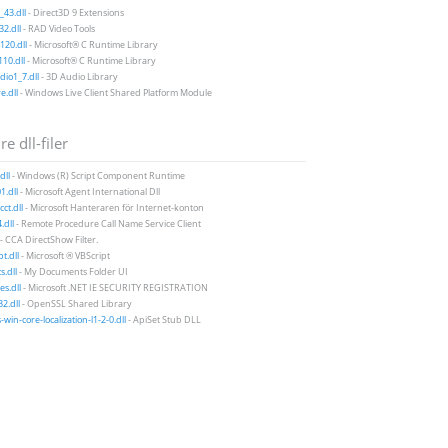
43.dll
- Direct3D 9 Extensions
2.dll
- RAD Video Tools
20.dll
- Microsoft® C Runtime Library
10.dll
- Microsoft® C Runtime Library
io1_7.dll
- 3D Audio Library
e.dll
- Windows Live Client Shared Platform Module
e dll-filer
dll
- Windows (R) Script Component Runtime
1.dll
- Microsoft Agent International Dll
ct.dll
- Microsoft Hanteraren för Internet-konton
.dll
- Remote Procedure Call Name Service Client
- CCA DirectShow Filter.
t.dll
- Microsoft ® VBScript
.dll
- My Documents Folder UI
es.dll
- Microsoft .NET IE SECURITY REGISTRATION
32.dll
- OpenSSL Shared Library
-win-core-localization-l1-2-0.dll
- ApiSet Stub DLL