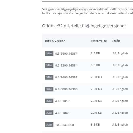
Søk gjennom tilgjengelige versjoner av oddbse32.dll fra listen ne
hvilken versjon du skal velge, kan du lese artikkelen nedenfor
Oddbse32.dll, :telle tilgjengelige versjoner
Bits & Version
Filstørrelse
Språk
8.5 KB
U.S. English
6.3.9600.16384
32bit
8.5 KB
U.S. English
6.2.9200.16384
32bit
20.0 KB
U.S. English
6.1.7600.16385
32bit
20.0 KB
U.S. English
6.0.6000.16386
32bit
20.0 KB
U.S. English
4.0.6305.0
32bit
20.0 KB
U.S. English
4.0.6304.0
32bit
8.5 KB
U.S. English
10.0.14393.0
32bit