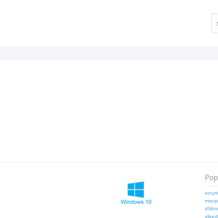
Popu
vcrunt
msvcp1
d3dcom
xlive.d