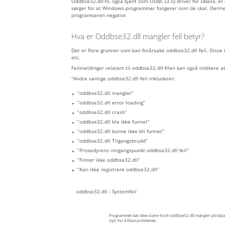
Oddbse32.dll-fil, også kjent som ODBC (3.0) driver for DBase, e
sørger for at Windows-programmer fungerer som de skal. Dermed,
programvaren negativt
Hva er Oddbse32.dll mangler feil betyr?
Det er flere grunner som kan forårsake oddbse32.dll feil. Disse
etc.
Feilmeldinger relatert til oddbse32.dll-filen kan også indikere at f
"Andre vanlige oddbse32.dll feil inkluderer:
“oddbse32.dll mangler”
“oddbse32.dll error loading”
“oddbse32.dll crash”
“oddbse32.dll ble ikke funnet”
“oddbse32.dll kunne ikke bli funnet”
“oddbse32.dll Tilgangsbrudd”
“Prosedyrens inngangspunkt oddbse32.dll feil”
“Finner ikke oddbse32.dll”
“Kan ikke registrere oddbse32.dll”
oddbse32.dll - Systemfeil
Programmet kan ikke starte fordi oddbse32.dll mangler på data
nytt for å fikse problemet.