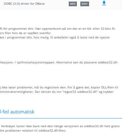
ODBC (3.0) driver for DBase
MD5
SHA1
 fil for programmet ditt. Vær oppmerksom på om det er en 64- eller 32-bits fil,
s filer hvis de er oppført ovenfor.
åket i programmet ditt, hvis mulig. Vi anbefaler også å laste ned de nyeste
plikasjons- / spillinstallasjonsmappen. Alternativt kan du plassere oddbse32.dll-
 ikke løser problemet, må du registrere den. For å gjøre det, kopier DLL-filen til
istratorrettigheter. Der skriver du inn “regsvr32 oddbse32.dll” og trykker
-feil automatisk
 Verktøyet laster ikke bare ned den riktige versjonen av oddbse32.dll helt gratis
dre problemer relatert til oddbse32.dll-filen.