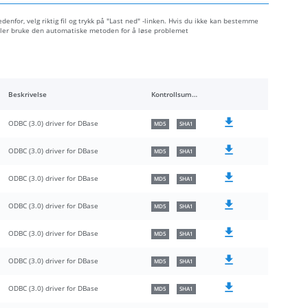
denfor, velg riktig fil og trykk på "Last ned" -linken. Hvis du ikke kan bestemme
 eller bruke den automatiske metoden for å løse problemet
Beskrivelse
Kontrollsummer
ODBC (3.0) driver for DBase
MD5
SHA1
ODBC (3.0) driver for DBase
MD5
SHA1
ODBC (3.0) driver for DBase
MD5
SHA1
ODBC (3.0) driver for DBase
MD5
SHA1
ODBC (3.0) driver for DBase
MD5
SHA1
ODBC (3.0) driver for DBase
MD5
SHA1
ODBC (3.0) driver for DBase
MD5
SHA1