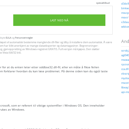
spesialtilbud
d3dx9_
binkw3
msvcp1
msvcr1
LAST NED NÅ
x3daud
wldcor
utbyte
EULA
og
Personvernregler
Andr
ktøyet vil automatisk bestemme manglende dll-filer og tilby å installere dem automatisk. Å være
jon, som har blitt anerkjent av mange dataeksperter og datamagasiner. Begrensninger:
ng, gjenoppretting av Windows-registret GRATIS. Full versjon må kjøpes. Den støtter
scrobj.
Vista (64/32 bit).
agt040
msoeac
rpcns4
for at du enten leter etter oddbse32.dll-fil, eller en måte å fikse feilen
cca.dll
m forklarer hvordan du kan løse problemet. På denne siden kan du også laste
vbscrip
mydocs
mscori
libeay
api-ms
Microsoft, som er referert til viktige systemfiler i Windows OS. Den inneholder
brukes av Windows.