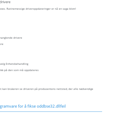
drivere
ows. Rutinemessige driveroppdateringer er nå en saga blott!
 manglende drivere
ere
- velg Enhetsbehandling
eklikk på den som må oppdateres
let kan brukeren se driveren på produsentens nettsted, der alle nødvendige
gramvare for å fikse oddbse32.dllfeil