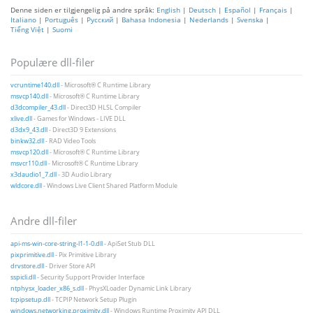
Denne siden er tilgjengelig på andre språk:
English
|
Deutsch
|
Español
|
Français
|
Italiano
|
Português
|
Русский
|
Bahasa Indonesia
|
Nederlands
|
Svenska
|
Tiếng Việt
|
Suomi
Populære dll-filer
vcruntime140.dll
- Microsoft® C Runtime Library
msvcp140.dll
- Microsoft® C Runtime Library
d3dcompiler_43.dll
- Direct3D HLSL Compiler
xlive.dll
- Games for Windows - LIVE DLL
d3dx9_43.dll
- Direct3D 9 Extensions
binkw32.dll
- RAD Video Tools
msvcp120.dll
- Microsoft® C Runtime Library
msvcr110.dll
- Microsoft® C Runtime Library
x3daudio1_7.dll
- 3D Audio Library
wldcore.dll
- Windows Live Client Shared Platform Module
Andre dll-filer
api-ms-win-core-string-l1-1-0.dll
- ApiSet Stub DLL
pixprimitive.dll
- Pix Primitive Library
drvstore.dll
- Driver Store API
sspicli.dll
- Security Support Provider Interface
ntphysx_loader_x86_s.dll
- PhysXLoader Dynamic Link Library
tcpipsetup.dll
- TCPIP Network Setup Plugin
windows.networking.proximity.dll
- Windows Runtime Proximity API DLL