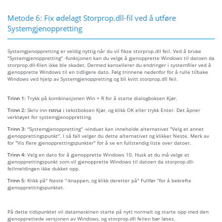
Metode 6: Fix ødelagt Storprop.dll-fil ved å utføre
Systemgjenoppretting
Systemgjenoppretting er veldig nyttig når du vil fikse storprop.dll feil. Ved å bruke
"Systemgjenoppretting" -funksjonen kan du velge å gjenopprette Windows til datoen da
storprop.dll-filen ikke ble skadet. Dermed kansellerer du endringer i systemfiler ved å
gjenopprette Windows til en tidligere dato. Følg trinnene nedenfor for å rulle tilbake
Windows ved hjelp av Systemgjenoppretting og bli kvitt storprop.dll feil.
Trinn 1:
Trykk på kombinasjonen Win + R for å starte dialogboksen Kjør.
Trinn 2:
Skriv inn
rstrui
i tekstboksen Kjør, og klikk OK eller trykk Enter. Det åpner
verktøyet for systemgjenoppretting.
Trinn 3:
"Systemgjenoppretting" -vinduet kan inneholde alternativet "Velg et annet
gjenopprettingspunkt". I så fall velger du dette alternativet og klikker Neste. Merk av
for "Vis flere gjenopprettingspunkter" for å se en fullstendig liste over datoer.
Trinn 4:
Velg en dato for å gjenopprette Windows 10. Husk at du må velge et
gjenopprettingspunkt som vil gjenopprette Windows til datoen da storprop.dll-
feilmeldingen ikke dukket opp.
Trinn 5:
Klikk på" Neste "-knappen, og klikk deretter på" Fullfør "for å bekrefte
gjenopprettingspunktet.
På dette tidspunktet vil datamaskinen starte på nytt normalt og starte opp med den
gjenopprettede versjonen av Windows, og storprop.dll feilen bør løses.