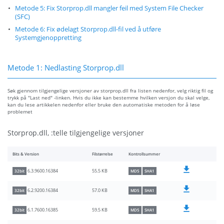
Metode 5: Fix Storprop.dll mangler feil med System File Checker
(SFC)
Metode 6: Fix ødelagt Storprop.dll-fil ved å utføre
Systemgjenoppretting
Metode 1: Nedlasting Storprop.dll
Søk gjennom tilgjengelige versjoner av storprop.dll fra listen nedenfor, velg riktig fil og
trykk på "Last ned" -linken. Hvis du ikke kan bestemme hvilken versjon du skal velge,
kan du lese artikkelen nedenfor eller bruke den automatiske metoden for å løse
problemet
Storprop.dll, :telle tilgjengelige versjoner
Bits & Version
Filstørrelse
Kontrollsummer
55.5 KB
6.3.9600.16384
32bit
MD5
SHA1
57.0 KB
6.2.9200.16384
32bit
MD5
SHA1
59.5 KB
6.1.7600.16385
32bit
MD5
SHA1