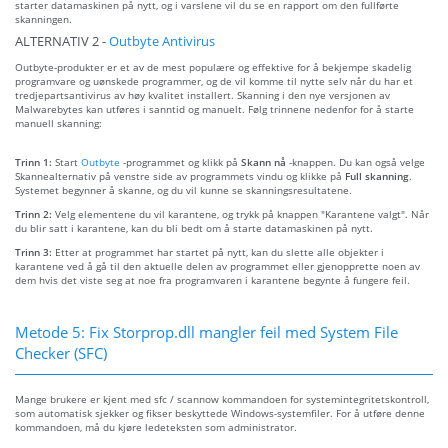
starter datamaskinen på nytt, og i varslene vil du se en rapport om den fullførte
skanningen.
ALTERNATIV 2 -
Outbyte Antivirus
Outbyte-produkter er et av de mest populære og effektive for å bekjempe skadelig
programvare og uønskede programmer, og de vil komme til nytte selv når du har et
tredjepartsantivirus av høy kvalitet installert. Skanning i den nye versjonen av
Malwarebytes kan utføres i sanntid og manuelt. Følg trinnene nedenfor for å starte
manuell skanning:
Trinn 1:
Start
Outbyte
-programmet og klikk på
Skann nå
-knappen. Du kan også velge
Skannealternativ på venstre side av programmets vindu og klikke på
Full skanning
.
Systemet begynner å skanne, og du vil kunne se skanningsresultatene.
Trinn 2:
Velg elementene du vil karantene, og trykk på knappen "Karantene valgt". Når
du blir satt i karantene, kan du bli bedt om å starte datamaskinen på nytt.
Trinn 3:
Etter at programmet har startet på nytt, kan du slette alle objekter i
karantene ved å gå til den aktuelle delen av programmet eller gjenopprette noen av
dem hvis det viste seg at noe fra programvaren i karantene begynte å fungere feil.
Metode 5: Fix Storprop.dll mangler feil med System File
Checker (SFC)
Mange brukere er kjent med sfc / scannow kommandoen for systemintegritetskontroll,
som automatisk sjekker og fikser beskyttede Windows-systemfiler. For å utføre denne
kommandoen, må du kjøre ledeteksten som administrator.