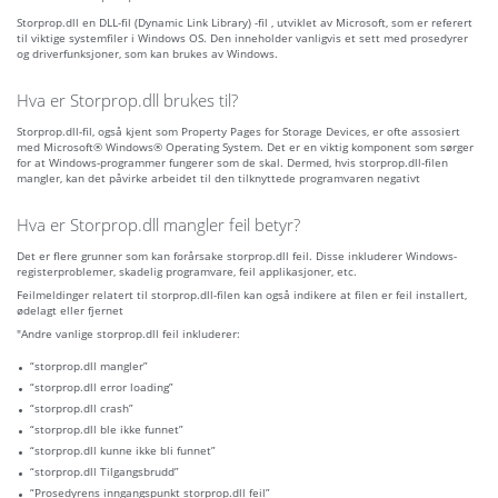
Storprop.dll en DLL-fil (Dynamic Link Library) -fil , utviklet av Microsoft, som er referert
til viktige systemfiler i Windows OS. Den inneholder vanligvis et sett med prosedyrer
og driverfunksjoner, som kan brukes av Windows.
Hva er Storprop.dll brukes til?
Storprop.dll-fil, også kjent som Property Pages for Storage Devices, er ofte assosiert
med Microsoft® Windows® Operating System. Det er en viktig komponent som sørger
for at Windows-programmer fungerer som de skal. Dermed, hvis storprop.dll-filen
mangler, kan det påvirke arbeidet til den tilknyttede programvaren negativt
Hva er Storprop.dll mangler feil betyr?
Det er flere grunner som kan forårsake storprop.dll feil. Disse inkluderer Windows-
registerproblemer, skadelig programvare, feil applikasjoner, etc.
Feilmeldinger relatert til storprop.dll-filen kan også indikere at filen er feil installert,
ødelagt eller fjernet
"Andre vanlige storprop.dll feil inkluderer:
“storprop.dll mangler”
“storprop.dll error loading”
“storprop.dll crash”
“storprop.dll ble ikke funnet”
“storprop.dll kunne ikke bli funnet”
“storprop.dll Tilgangsbrudd”
“Prosedyrens inngangspunkt storprop.dll feil”