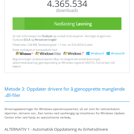
4.365.534
downloads
Nedlasting
Løsning
Se mer informasjon om
Outbyte
og unistall :instruksjoner. Vennligst se gjennom
Outbyte
EULA
og
Personvernregler
Filstørrelse: 3.04 MB, Nedlastingstid: < 1 min. on DSL/ADSL/Cable
Dette verktøyet er kompatibelt med:
Begrensninger: prøveversjonen tilbyr et ubegrenset antall skanninger,
sikkerhetskopiering, gjenoppretting av Windows-registret GRATIS. Full versjon må
kjøpes.
Metode 3: Oppdater drivere for å gjenopprette manglende
.dll-filer
Driveroppdateringer for Windows-operativsystemet, så vel som for nettverkskort,
skjermer, skrivere osv., Kan lastes ned uavhengig og installeres fra Windows Update
Center eller ved hjelp av spesialiserte verktøy.
ALTERNATIV 1 - Automatisk Oppdatering Av Enhetsdrivere