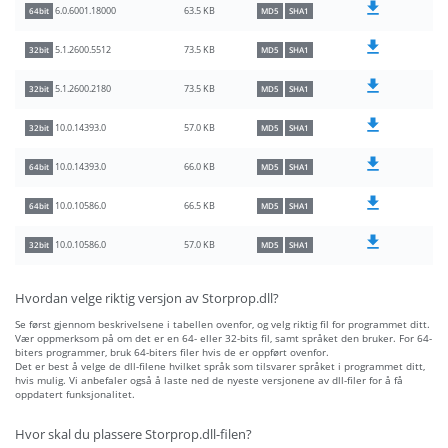
63.5 KB
6.0.6001.18000
64bit
MD5
SHA1
73.5 KB
5.1.2600.5512
32bit
MD5
SHA1
73.5 KB
5.1.2600.2180
32bit
MD5
SHA1
57.0 KB
10.0.14393.0
32bit
MD5
SHA1
66.0 KB
10.0.14393.0
64bit
MD5
SHA1
66.5 KB
10.0.10586.0
64bit
MD5
SHA1
57.0 KB
10.0.10586.0
32bit
MD5
SHA1
Hvordan velge riktig versjon av Storprop.dll?
Se først gjennom beskrivelsene i tabellen ovenfor, og velg riktig fil for programmet ditt.
Vær oppmerksom på om det er en 64- eller 32-bits fil, samt språket den bruker. For 64-
biters programmer, bruk 64-biters filer hvis de er oppført ovenfor.
Det er best å velge de dll-filene hvilket språk som tilsvarer språket i programmet ditt,
hvis mulig. Vi anbefaler også å laste ned de nyeste versjonene av dll-filer for å få
oppdatert funksjonalitet.
Hvor skal du plassere Storprop.dll-filen?