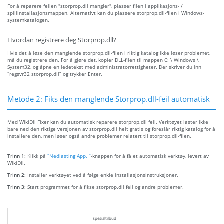
For å reparere feilen "storprop.dll mangler", plasser filen i applikasjons- /
spillinstallasjonsmappen. Alternativt kan du plassere storprop.dll-filen i Windows-
systemkatalogen.
Hvordan registrere deg Storprop.dll?
Hvis det å løse den manglende storprop.dll-filen i riktig katalog ikke løser problemet,
må du registrere den. For å gjøre det, kopier DLL-filen til mappen C: \ Windows \
System32, og åpne en ledetekst med administratorrettigheter. Der skriver du inn
“regsvr32 storprop.dll” og trykker Enter.
Metode 2: Fiks den manglende Storprop.dll-feil automatisk
Med WikiDll Fixer kan du automatisk reparere storprop.dll feil. Verktøyet laster ikke
bare ned den riktige versjonen av storprop.dll helt gratis og foreslår riktig katalog for å
installere den, men løser også andre problemer relatert til storprop.dll-filen.
Trinn 1:
Klikk på
“Nedlasting App. ”
-knappen for å få et automatisk verktøy, levert av
WikiDll.
Trinn 2:
Installer verktøyet ved å følge enkle installasjonsinstruksjoner.
Trinn 3:
Start programmet for å fikse storprop.dll feil og andre problemer.
spesialtilbud