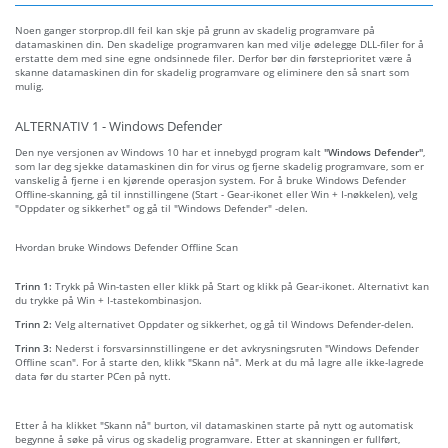
Noen ganger storprop.dll feil kan skje på grunn av skadelig programvare på
datamaskinen din. Den skadelige programvaren kan med vilje ødelegge DLL-filer for å
erstatte dem med sine egne ondsinnede filer. Derfor bør din førsteprioritet være å
skanne datamaskinen din for skadelig programvare og eliminere den så snart som
mulig.
ALTERNATIV 1 - Windows Defender
Den nye versjonen av Windows 10 har et innebygd program kalt
"Windows Defender"
,
som lar deg sjekke datamaskinen din for virus og fjerne skadelig programvare, som er
vanskelig å fjerne i en kjørende operasjon system. For å bruke Windows Defender
Offline-skanning, gå til innstillingene (Start - Gear-ikonet eller Win + I-nøkkelen), velg
"Oppdater og sikkerhet" og gå til "Windows Defender" -delen.
Hvordan bruke Windows Defender Offline Scan
Trinn 1:
Trykk på Win-tasten eller klikk på Start og klikk på Gear-ikonet. Alternativt kan
du trykke på Win + I-tastekombinasjon.
Trinn 2:
Velg alternativet Oppdater og sikkerhet, og gå til Windows Defender-delen.
Trinn 3:
Nederst i forsvarsinnstillingene er det avkrysningsruten "Windows Defender
Offline scan". For å starte den, klikk "Skann nå". Merk at du må lagre alle ikke-lagrede
data før du starter PCen på nytt.
Etter å ha klikket "Skann nå" burton, vil datamaskinen starte på nytt og automatisk
begynne å søke på virus og skadelig programvare. Etter at skanningen er fullført,