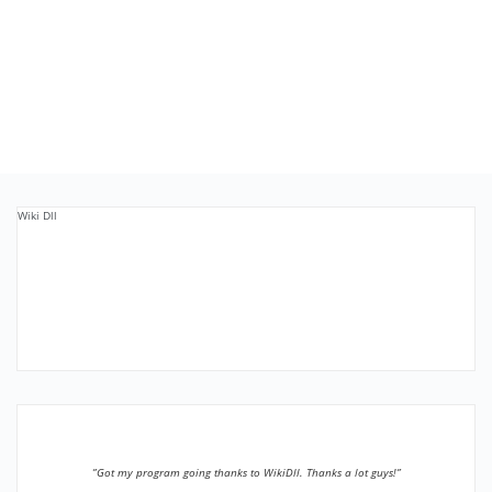
Wiki Dll
”Got my program going thanks to WikiDll. Thanks a lot guys!”