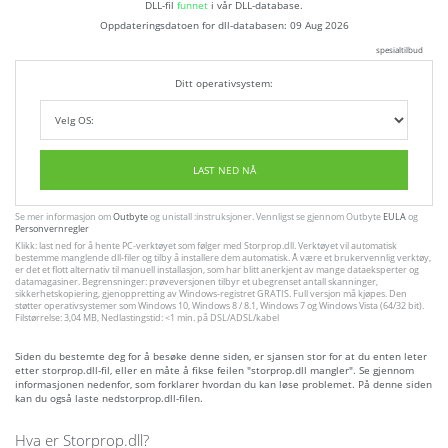
DLL-fil
funnet
i vår DLL-database.
Oppdateringsdatoen for dll-databasen:
09 Aug 2026
spesialtilbud
Ditt operativsystem:
LAST NED NÅ
Se mer informasjon om
Outbyte
og unistall :instruksjoner. Vennligst se gjennom Outbyte
EULA
og
Personvernregler
Klikk: last ned for å hente PC-verktøyet som følger med Storprop.dll. Verktøyet vil automatisk
bestemme manglende dll-filer og tilby å installere dem automatisk. Å være et brukervennlig verktøy,
er det et flott alternativ til manuell installasjon, som har blitt anerkjent av mange dataeksperter og
datamagasiner. Begrensninger: prøveversjonen tilbyr et ubegrenset antall skanninger,
sikkerhetskopiering, gjenoppretting av Windows-registret GRATIS. Full versjon må kjøpes. Den
støtter operativsystemer som Windows 10, Windows 8 / 8.1, Windows 7 og Windows Vista (64/32 bit).
Filstørrelse: 3,04 MB, Nedlastingstid: <1 min. på DSL/ADSL/kabel
Siden du bestemte deg for å besøke denne siden, er sjansen stor for at du enten leter
etter storprop.dll-fil, eller en måte å fikse feilen "storprop.dll mangler". Se gjennom
informasjonen nedenfor, som forklarer hvordan du kan løse problemet. På denne siden
kan du også laste nedstorprop.dll-filen.
Hva er Storprop.dll?