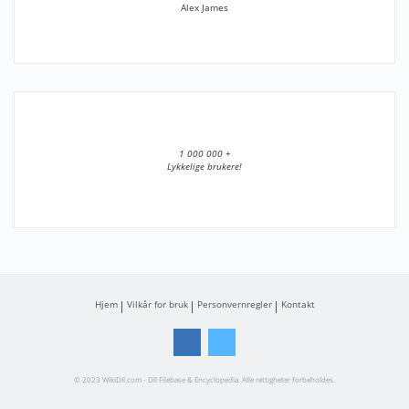
Alex James
1 000 000 +
Lykkelige brukere!
Hjem
Vilkår for bruk
Personvernregler
Kontakt
© 2023 WikiDll.com - Dll Filebase & Encyclopedia. Alle rettigheter forbeholdes.