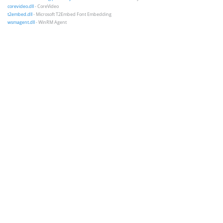
corevideo.dll
- CoreVideo
t2embed.dll
- Microsoft T2Embed Font Embedding
wsmagent.dll
- WinRM Agent