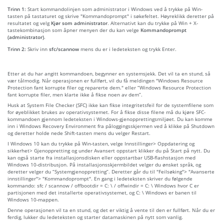
Trinn 1:
Start kommandolinjen som administrator i Windows ved å trykke på Win-
tasten på tastaturet og skrive "Kommandoprompt" i søkefeltet. Høyreklikk deretter på
resultatet og velg
Kjør som administrator
. Alternativt kan du trykke på Win + X-
tastekombinasjon som åpner menyen der du kan velge
Kommandoprompt
(administrator)
.
Trinn 2:
Skriv inn
sfc/scannow
mens du er i ledeteksten og trykk Enter.
Etter at du har angitt kommandoen, begynner en systemsjekk. Det vil ta en stund, så
vær tålmodig. Når operasjonen er fullført, vil du få meldingen "Windows Resource
Protection fant korrupte filer og reparerte dem." eller “Windows Resource Protection
fant korrupte filer, men klarte ikke å fikse noen av dem”.
Husk at System File Checker (SFC) ikke kan fikse integritetsfeil for de systemfilene som
for øyeblikket brukes av operativsystemet. For å fikse disse filene må du kjøre SFC-
kommandoen gjennom ledeteksten i Windows-gjenopprettingsmiljøet. Du kan komme
inn i Windows Recovery Environment fra påloggingsskjermen ved å klikke på Shutdown
og deretter holde nede Shift-tasten mens du velger Restart.
I Windows 10 kan du trykke på Win-tasten, velge Innstillinger> Oppdatering og
sikkerhet> Gjenoppretting og under Avansert oppstart klikker du på Start på nytt. Du
kan også starte fra installasjonsdisken eller oppstartbar USB-flashstasjon med
Windows 10-distribusjon. På installasjonsskjermbildet velger du ønsket språk, og
deretter velger du “Systemgjenoppretting”. Deretter går du til "Feilsøking"> "Avanserte
innstillinger"> "Kommandoprompt". En gang i ledeteksten skriver du følgende
kommando: sfc / scannow / offbootdir = C: \ / offwindir = C: \ Windows hvor C er
partisjonen med det installerte operativsystemet, og C: \ Windows er banen til
Windows 10-mappen.
Denne operasjonen vil ta en stund, og det er viktig å vente til den er fullført. Når du er
ferdig, lukker du ledeteksten og starter datamaskinen på nytt som vanlig.