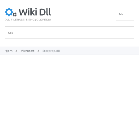
NN
EN
DE
ES
FR
Hjem
Microsoft
Storprop.dll
IT
PT
RU
ID
NL
SV
VI
FI