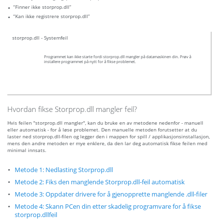
“Finner ikke storprop.dll”
“Kan ikke registrere storprop.dll”
storprop.dll - Systemfeil
Programmet kan ikke starte fordi storprop.dll mangler på datamaskinen din. Prøv å
installere programmet på nytt for å fikse problemet.
Hvordan fikse Storprop.dll mangler feil?
Hvis feilen "storprop.dll mangler", kan du bruke en av metodene nedenfor - manuell
eller automatisk - for å løse problemet. Den manuelle metoden forutsetter at du
laster ned storprop.dll-filen og legger den i mappen for spill / applikasjonsinstallasjon,
mens den andre metoden er mye enklere, da den lar deg automatisk fikse feilen med
minimal innsats.
Metode 1: Nedlasting Storprop.dll
Metode 2: Fiks den manglende Storprop.dll-feil automatisk
Metode 3: Oppdater drivere for å gjenopprette manglende .dll-filer
Metode 4: Skann PCen din etter skadelig programvare for å fikse
storprop.dllfeil