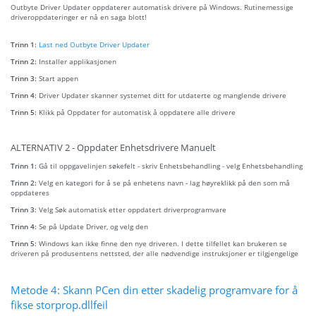
Outbyte Driver Updater oppdaterer automatisk drivere på Windows. Rutinemessige
driveroppdateringer er nå en saga blott!
Trinn 1:
Last ned Outbyte Driver Updater
Trinn 2:
Installer applikasjonen
Trinn 3:
Start appen
Trinn 4:
Driver Updater skanner systemet ditt for utdaterte og manglende drivere
Trinn 5:
Klikk på Oppdater for automatisk å oppdatere alle drivere
ALTERNATIV 2 - Oppdater Enhetsdrivere Manuelt
Trinn 1:
Gå til oppgavelinjen søkefelt - skriv Enhetsbehandling - velg Enhetsbehandling
Trinn 2:
Velg en kategori for å se på enhetens navn - lag høyreklikk på den som må
oppdateres
Trinn 3:
Velg Søk automatisk etter oppdatert driverprogramvare
Trinn 4:
Se på Update Driver, og velg den
Trinn 5:
Windows kan ikke finne den nye driveren. I dette tilfellet kan brukeren se
driveren på produsentens nettsted, der alle nødvendige instruksjoner er tilgjengelige
Metode 4: Skann PCen din etter skadelig programvare for å
fikse storprop.dllfeil