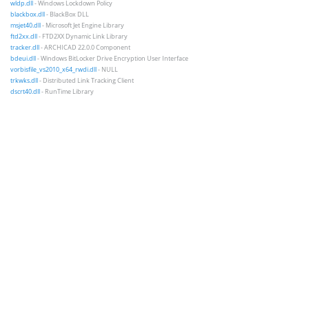
wldp.dll
- Windows Lockdown Policy
blackbox.dll
- BlackBox DLL
msjet40.dll
- Microsoft Jet Engine Library
ftd2xx.dll
- FTD2XX Dynamic Link Library
tracker.dll
- ARCHICAD 22.0.0 Component
bdeui.dll
- Windows BitLocker Drive Encryption User Interface
vorbisfile_vs2010_x64_rwdi.dll
- NULL
trkwks.dll
- Distributed Link Tracking Client
dscrt40.dll
- RunTime Library