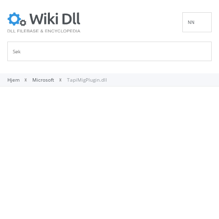
NN
EN
DE
ES
FR
Hjem
Microsoft
TapiMigPlugin.dll
IT
PT
RU
ID
NL
SV
VI
FI