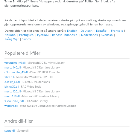
Trinn 5:
Klikk på" Neste "-knappen, og klikk deretter på" Fullfør "for å bekrefte
gjenopprettingspunktet.
På dette tidspunktet vil datamaskinen starte på nytt normalt og starte opp med den
gjenopprettede versjonen av Windows, og tapimigplugin.dll feilen bør løses.
Denne siden er tilgjengelig på andre språk:
English
|
Deutsch
|
Español
|
Français
|
Italiano
|
Português
|
Русский
|
Bahasa Indonesia
|
Nederlands
|
Svenska
|
Tiếng Việt
|
Suomi
Populære dll-filer
vcruntime140.dll
- Microsoft® C Runtime Library
msvcp140.dll
- Microsoft® C Runtime Library
d3dcompiler_43.dll
- Direct3D HLSL Compiler
xlive.dll
- Games for Windows - LIVE DLL
d3dx9_43.dll
- Direct3D 9 Extensions
binkw32.dll
- RAD Video Tools
msvcp120.dll
- Microsoft® C Runtime Library
msvcr110.dll
- Microsoft® C Runtime Library
x3daudio1_7.dll
- 3D Audio Library
wldcore.dll
- Windows Live Client Shared Platform Module
Andre dll-filer
setup.dll
- Setup.dll