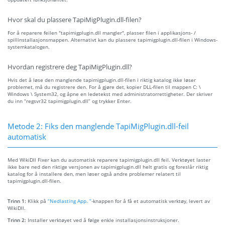
Hvor skal du plassere TapiMigPlugin.dll-filen?
For å reparere feilen "tapimigplugin.dll mangler", plasser filen i applikasjons- /
spillinstallasjonsmappen. Alternativt kan du plassere tapimigplugin.dll-filen i Windows-
systemkatalogen.
Hvordan registrere deg TapiMigPlugin.dll?
Hvis det å løse den manglende tapimigplugin.dll-filen i riktig katalog ikke løser
problemet, må du registrere den. For å gjøre det, kopier DLL-filen til mappen C: \
Windows \ System32, og åpne en ledetekst med administratorrettigheter. Der skriver
du inn “regsvr32 tapimigplugin.dll” og trykker Enter.
Metode 2: Fiks den manglende TapiMigPlugin.dll-feil
automatisk
Med WikiDll Fixer kan du automatisk reparere tapimigplugin.dll feil. Verktøyet laster
ikke bare ned den riktige versjonen av tapimigplugin.dll helt gratis og foreslår riktig
katalog for å installere den, men løser også andre problemer relatert til
tapimigplugin.dll-filen.
Trinn 1:
Klikk på
“Nedlasting App. ”
-knappen for å få et automatisk verktøy, levert av
WikiDll.
Trinn 2:
Installer verktøyet ved å følge enkle installasjonsinstruksjoner.