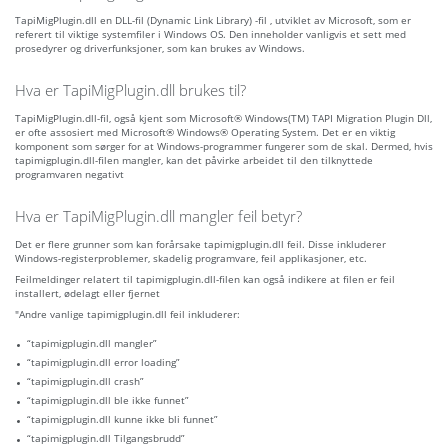
TapiMigPlugin.dll en DLL-fil (Dynamic Link Library) -fil , utviklet av Microsoft, som er
referert til viktige systemfiler i Windows OS. Den inneholder vanligvis et sett med
prosedyrer og driverfunksjoner, som kan brukes av Windows.
Hva er TapiMigPlugin.dll brukes til?
TapiMigPlugin.dll-fil, også kjent som Microsoft® Windows(TM) TAPI Migration Plugin Dll,
er ofte assosiert med Microsoft® Windows® Operating System. Det er en viktig
komponent som sørger for at Windows-programmer fungerer som de skal. Dermed, hvis
tapimigplugin.dll-filen mangler, kan det påvirke arbeidet til den tilknyttede
programvaren negativt
Hva er TapiMigPlugin.dll mangler feil betyr?
Det er flere grunner som kan forårsake tapimigplugin.dll feil. Disse inkluderer
Windows-registerproblemer, skadelig programvare, feil applikasjoner, etc.
Feilmeldinger relatert til tapimigplugin.dll-filen kan også indikere at filen er feil
installert, ødelagt eller fjernet
"Andre vanlige tapimigplugin.dll feil inkluderer:
“tapimigplugin.dll mangler”
“tapimigplugin.dll error loading”
“tapimigplugin.dll crash”
“tapimigplugin.dll ble ikke funnet”
“tapimigplugin.dll kunne ikke bli funnet”
“tapimigplugin.dll Tilgangsbrudd”