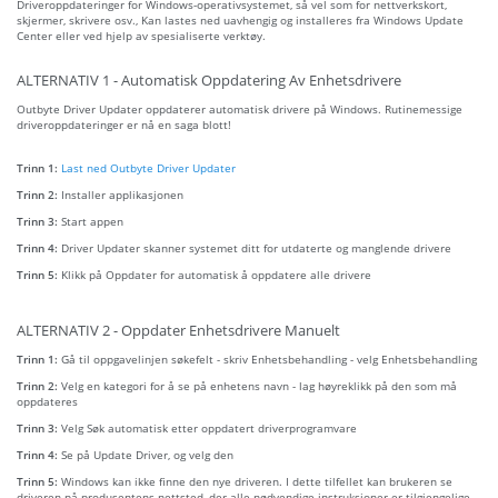
Driveroppdateringer for Windows-operativsystemet, så vel som for nettverkskort,
skjermer, skrivere osv., Kan lastes ned uavhengig og installeres fra Windows Update
Center eller ved hjelp av spesialiserte verktøy.
ALTERNATIV 1 - Automatisk Oppdatering Av Enhetsdrivere
Outbyte Driver Updater oppdaterer automatisk drivere på Windows. Rutinemessige
driveroppdateringer er nå en saga blott!
Trinn 1:
Last ned Outbyte Driver Updater
Trinn 2:
Installer applikasjonen
Trinn 3:
Start appen
Trinn 4:
Driver Updater skanner systemet ditt for utdaterte og manglende drivere
Trinn 5:
Klikk på Oppdater for automatisk å oppdatere alle drivere
ALTERNATIV 2 - Oppdater Enhetsdrivere Manuelt
Trinn 1:
Gå til oppgavelinjen søkefelt - skriv Enhetsbehandling - velg Enhetsbehandling
Trinn 2:
Velg en kategori for å se på enhetens navn - lag høyreklikk på den som må
oppdateres
Trinn 3:
Velg Søk automatisk etter oppdatert driverprogramvare
Trinn 4:
Se på Update Driver, og velg den
Trinn 5:
Windows kan ikke finne den nye driveren. I dette tilfellet kan brukeren se
driveren på produsentens nettsted, der alle nødvendige instruksjoner er tilgjengelige