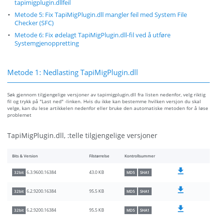
tapimigplugin.dllfeil
Metode 5: Fix TapiMigPlugin.dll mangler feil med System File
Checker (SFC)
Metode 6: Fix ødelagt TapiMigPlugin.dll-fil ved å utføre
Systemgjenoppretting
Metode 1: Nedlasting TapiMigPlugin.dll
Søk gjennom tilgjengelige versjoner av tapimigplugin.dll fra listen nedenfor, velg riktig
fil og trykk på "Last ned" -linken. Hvis du ikke kan bestemme hvilken versjon du skal
velge, kan du lese artikkelen nedenfor eller bruke den automatiske metoden for å løse
problemet
TapiMigPlugin.dll, :telle tilgjengelige versjoner
Bits & Version
Filstørrelse
Kontrollsummer
43.0 KB
6.3.9600.16384
32bit
MD5
SHA1
95.5 KB
6.2.9200.16384
32bit
MD5
SHA1
95.5 KB
6.2.9200.16384
32bit
MD5
SHA1