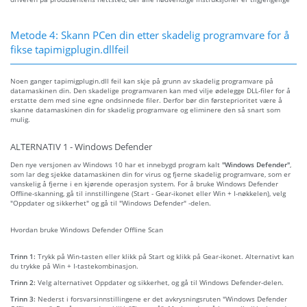
Metode 4: Skann PCen din etter skadelig programvare for å
fikse tapimigplugin.dllfeil
Noen ganger tapimigplugin.dll feil kan skje på grunn av skadelig programvare på
datamaskinen din. Den skadelige programvaren kan med vilje ødelegge DLL-filer for å
erstatte dem med sine egne ondsinnede filer. Derfor bør din førsteprioritet være å
skanne datamaskinen din for skadelig programvare og eliminere den så snart som
mulig.
ALTERNATIV 1 - Windows Defender
Den nye versjonen av Windows 10 har et innebygd program kalt
"Windows Defender"
,
som lar deg sjekke datamaskinen din for virus og fjerne skadelig programvare, som er
vanskelig å fjerne i en kjørende operasjon system. For å bruke Windows Defender
Offline-skanning, gå til innstillingene (Start - Gear-ikonet eller Win + I-nøkkelen), velg
"Oppdater og sikkerhet" og gå til "Windows Defender" -delen.
Hvordan bruke Windows Defender Offline Scan
Trinn 1:
Trykk på Win-tasten eller klikk på Start og klikk på Gear-ikonet. Alternativt kan
du trykke på Win + I-tastekombinasjon.
Trinn 2:
Velg alternativet Oppdater og sikkerhet, og gå til Windows Defender-delen.
Trinn 3:
Nederst i forsvarsinnstillingene er det avkrysningsruten "Windows Defender