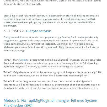
Offline scan". For å starte den, klikk "Skann nå". Merk at du må lagre alle ikke-lagrede
data før du starter PCen på nytt.
Etter å ha klikket "Skann nå" burton, vil datamaskinen starte på nytt og automatisk
begynne å søke på virus og skadelig programvare. Etter at skanningen er fullført,
starter datamaskinen på nytt, og i varslene vil du se en rapport om den fullførte
skanningen.
ALTERNATIV 2 -
Outbyte Antivirus
Outbyte-produkter er et av de mest populære og effektive for å bekjempe skadelig
programvare og uønskede programmer, og de vil komme til nytte selv når du har et
tredjepartsantivirus av høy kvalitet installert. Skanning i den nye versjonen av
Malwarebytes kan utføres i sanntid og manuelt. Følg trinnene nedenfor for å starte
manuell skanning:
Trinn 1:
Start
Outbyte
-programmet og klikk på
Skann nå
-knappen. Du kan også velge
Skannealternativ på venstre side av programmets vindu og klikke på
Full skanning
.
Systemet begynner å skanne, og du vil kunne se skanningsresultatene.
Trinn 2:
Velg elementene du vil karantene, og trykk på knappen "Karantene valgt". Når
du blir satt i karantene, kan du bli bedt om å starte datamaskinen på nytt.
Trinn 3:
Etter at programmet har startet på nytt, kan du slette alle objekter i
karantene ved å gå til den aktuelle delen av programmet eller gjenopprette noen av
dem hvis det viste seg at noe fra programvaren i karantene begynte å fungere feil.
Metode 5: Fix TapiMigPlugin.dll mangler feil med System
File Checker (SFC)