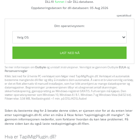
DLL-fil
funnet
i vår DLL-database.
Oppdateringsdatoen for dll-databasen:
05 Aug 2026
spesialtilbud
Ditt operativsystem:
LAST NED NÅ
Se mer informasjon om
Outbyte
og unistall :instruksjoner. Vennligst se gjennom Outbyte
EULA
og
Personvernregler
Klikk: last ned for å hente PC-verktøyet som følger med TapiMigPlugin.dll. Verktøyet vil automatisk
bestemme manglende dll-filer og tilby å installere dem automatisk. Å være et brukervennlig verktøy,
er det et flott alternativ til manuell installasjon, som har blitt anerkjent av mange dataeksperter og
datamagasiner. Begrensninger: prøveversjonen tilbyr et ubegrenset antall skanninger,
sikkerhetskopiering, gjenoppretting av Windows-registret GRATIS. Full versjon må kjøpes. Den
støtter operativsystemer som Windows 10, Windows 8 / 8.1, Windows 7 og Windows Vista (64/32 bit).
Filstørrelse: 3,04 MB, Nedlastingstid: <1 min. på DSL/ADSL/kabel
Siden du bestemte deg for å besøke denne siden, er sjansen stor for at du enten leter
etter tapimigplugin.dll-fil, eller en måte å fikse feilen "tapimigplugin.dll mangler". Se
gjennom informasjonen nedenfor, som forklarer hvordan du kan løse problemet. På
denne siden kan du også laste nedtapimigplugin.dll-filen.
Hva er TapiMigPlugin.dll?