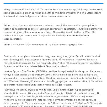
Mange brukere er kjent med sfc / scannow kommandoen for systemintegritetskontroll,
som automatisk sjekker og fikser beskyttede Windows-systemfiler. For å utføre denne
kommandoen, må du kjøre ledeteksten som administrator.
Trinn 1:
Start kommandolinjen som administrator i Windows ved å trykke på Win-
tasten på tastaturet og skrive "Kommandoprompt" i søkefeltet. Høyreklikk deretter på
resultatet og velg
Kjør som administrator
. Alternativt kan du trykke på Win + X-
tastekombinasjon som åpner menyen der du kan velge
Kommandoprompt
(administrator)
.
Trinn 2:
Skriv inn
sfc/scannow
mens du er i ledeteksten og trykk Enter.
Etter at du har angitt kommandoen, begynner en systemsjekk. Det vil ta en stund, så
vær tålmodig. Når operasjonen er fullført, vil du få meldingen "Windows Resource
Protection fant korrupte filer og reparerte dem." eller “Windows Resource Protection
fant korrupte filer, men klarte ikke å fikse noen av dem”.
Husk at System File Checker (SFC) ikke kan fikse integritetsfeil for de systemfilene som
for øyeblikket brukes av operativsystemet. For å fikse disse filene må du kjøre SFC-
kommandoen gjennom ledeteksten i Windows-gjenopprettingsmiljøet. Du kan komme
inn i Windows Recovery Environment fra påloggingsskjermen ved å klikke på Shutdown
og deretter holde nede Shift-tasten mens du velger Restart.
I Windows 10 kan du trykke på Win-tasten, velge Innstillinger> Oppdatering og
sikkerhet> Gjenoppretting og under Avansert oppstart klikker du på Start på nytt. Du
kan også starte fra installasjonsdisken eller oppstartbar USB-flashstasjon med
Windows 10-distribusjon. På installasjonsskjermbildet velger du ønsket språk, og
deretter velger du “Systemgjenoppretting”. Deretter går du til "Feilsøking"> "Avanserte
innstillinger"> "Kommandoprompt". En gang i ledeteksten skriver du følgende