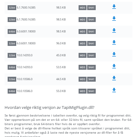
98.5 KB
6.1.7600.16385
32bit
MD5
SHA1
98.5 KB
6.1.7600.16385
32bit
MD5
SHA1
98.5 KB
6.0.6001.18000
64bit
MD5
SHA1
96.0 KB
6.0.6001.18000
32bit
MD5
SHA1
45.0 KB
10.0.14393.0
32bit
MD5
SHA1
53.5 KB
10.0.14393.0
64bit
MD5
SHA1
44.5 KB
10.0.10586.0
32bit
MD5
SHA1
55.0 KB
10.0.10586.0
64bit
MD5
SHA1
Hvordan velge riktig versjon av TapiMigPlugin.dll?
Se først gjennom beskrivelsene i tabellen ovenfor, og velg riktig fil for programmet ditt.
Vær oppmerksom på om det er en 64- eller 32-bits fil, samt språket den bruker. For 64-
biters programmer, bruk 64-biters filer hvis de er oppført ovenfor.
Det er best å velge de dll-filene hvilket språk som tilsvarer språket i programmet ditt,
hvis mulig. Vi anbefaler også å laste ned de nyeste versjonene av dll-filer for å få
oppdatert funksjonalitet.