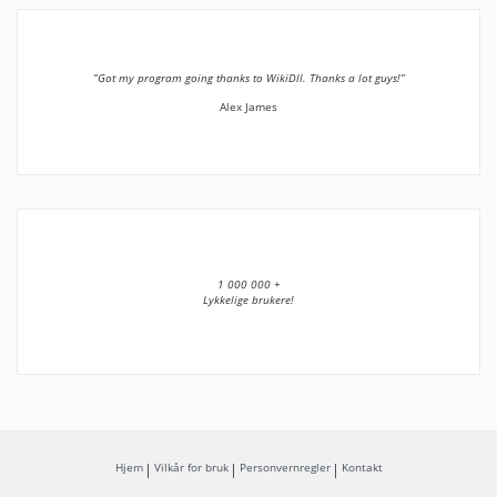
”Got my program going thanks to WikiDll. Thanks a lot guys!”
Alex James
1 000 000 +
Lykkelige brukere!
Hjem
Vilkår for bruk
Personvernregler
Kontakt