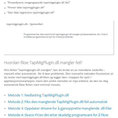
“Prosedyrens inngangspunkt tapimigplugin.dll feil”
“Finner ikke tapimigplugin.dll”
“Kan ikke registrere tapimigplugin.dll”
tapimigplugin.dll - Systemfeil
Programmet kan ikke starte fordi tapimigplugin.dll mangler på datamaskinen din. Prøv å
installere programmet på nytt for å fikse problemet.
Hvordan fikse TapiMigPlugin.dll mangler feil?
Hvis feilen "tapimigplugin.dll mangler", kan du bruke en av metodene nedenfor -
manuell eller automatisk - for å løse problemet. Den manuelle metoden forutsetter at
du laster ned tapimigplugin.dll-filen og legger den i mappen for spill /
applikasjonsinstallasjon, mens den andre metoden er mye enklere, da den lar deg
automatisk fikse feilen med minimal innsats.
Metode 1: Nedlasting TapiMigPlugin.dll
Metode 2: Fiks den manglende TapiMigPlugin.dll-feil automatisk
Metode 3: Oppdater drivere for å gjenopprette manglende .dll-filer
Metode 4: Skann PCen din etter skadelig programvare for å fikse