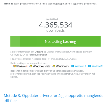
Trinn 3:
Start programmet for å fikse tapimigplugin.dll feil og andre problemer.
spesialtilbud
4.365.534
downloads
Nedlasting
Løsning
Se mer informasjon om
Outbyte
og unistall :instruksjoner. Vennligst se gjennom
Outbyte
EULA
og
Personvernregler
Filstørrelse: 3.04 MB, Nedlastingstid: < 1 min. on DSL/ADSL/Cable
Dette verktøyet er kompatibelt med:
Begrensninger: prøveversjonen tilbyr et ubegrenset antall skanninger,
sikkerhetskopiering, gjenoppretting av Windows-registret GRATIS. Full versjon må
kjøpes.
Metode 3: Oppdater drivere for å gjenopprette manglende
.dll-filer