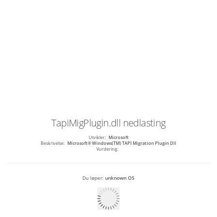
TapiMigPlugin.dll
nedlasting
Utvikler:
Microsoft
Beskrivelse:
Microsoft® Windows(TM) TAPI Migration Plugin Dll
Vurdering:
Du løper:
unknown OS