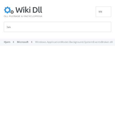
NN
EN
DE
ES
FR
Hjem
Microsoft
Windows.ApplicationModel.Background.SystemEventsBroker.dll
IT
PT
RU
ID
NL
SV
VI
FI