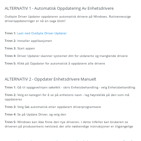
ALTERNATIV 1 - Automatisk Oppdatering Av Enhetsdrivere
Outbyte Driver Updater oppdaterer automatisk drivere på Windows. Rutinemessige
driveroppdateringer er nå en saga blott!
Trinn 1:
Last ned Outbyte Driver Updater
Trinn 2:
Installer applikasjonen
Trinn 3:
Start appen
Trinn 4:
Driver Updater skanner systemet ditt for utdaterte og manglende drivere
Trinn 5:
Klikk på Oppdater for automatisk å oppdatere alle drivere
ALTERNATIV 2 - Oppdater Enhetsdrivere Manuelt
Trinn 1:
Gå til oppgavelinjen søkefelt - skriv Enhetsbehandling - velg Enhetsbehandling
Trinn 2:
Velg en kategori for å se på enhetens navn - lag høyreklikk på den som må
oppdateres
Trinn 3:
Velg Søk automatisk etter oppdatert driverprogramvare
Trinn 4:
Se på Update Driver, og velg den
Trinn 5:
Windows kan ikke finne den nye driveren. I dette tilfellet kan brukeren se
driveren på produsentens nettsted, der alle nødvendige instruksjoner er tilgjengelige