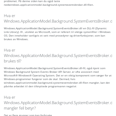
problemet. På denne siden kan du også laste
nedwindows.applicationmodel.background.systemeventsbroker.dll-filen.
Hva er
Windows.ApplicationModel.Background.SystemEventsBroker.dll?
Windows.ApplicationModel.Background.SystemEventsBroker.dll en DLL-fil (Dynamic
Link Library) -fil , utviklet av Microsoft, som er referert til viktige systemfiler i Windows
OS. Den inneholder vanligvis et sett med prosedyrer og driverfunksjoner, som kan
brukes av Windows.
Hva er
Windows.ApplicationModel.Background.SystemEventsBroker.dll
brukes til?
Windows.ApplicationModel.Background.SystemEventsBroker.dll-fil, også kjent som
Windows Background System Events Broker API Server, er ofte assosiert med
Microsoft® Windows® Operating System. Det er en viktig komponent som sørger for at
Windows-programmer fungerer som de skal. Dermed, hvis
windows.applicationmodel.background.systemeventsbroker.dll-filen mangler, kan det
påvirke arbeidet til den tilknyttede programvaren negativt
Hva er
Windows.ApplicationModel.Background.SystemEventsBroker.dll
mangler feil betyr?
Det er flere grunner som kan forårsake