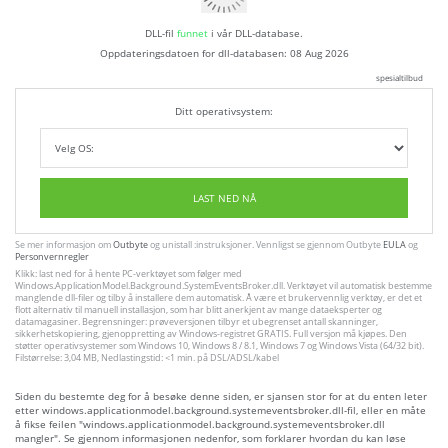
DLL-fil
funnet
i vår DLL-database.
Oppdateringsdatoen for dll-databasen:
08 Aug 2026
spesialtilbud
Ditt operativsystem:
LAST NED NÅ
Se mer informasjon om
Outbyte
og unistall :instruksjoner. Vennligst se gjennom Outbyte
EULA
og
Personvernregler
Klikk: last ned for å hente PC-verktøyet som følger med
Windows.ApplicationModel.Background.SystemEventsBroker.dll. Verktøyet vil automatisk bestemme
manglende dll-filer og tilby å installere dem automatisk. Å være et brukervennlig verktøy, er det et
flott alternativ til manuell installasjon, som har blitt anerkjent av mange dataeksperter og
datamagasiner. Begrensninger: prøveversjonen tilbyr et ubegrenset antall skanninger,
sikkerhetskopiering, gjenoppretting av Windows-registret GRATIS. Full versjon må kjøpes. Den
støtter operativsystemer som Windows 10, Windows 8 / 8.1, Windows 7 og Windows Vista (64/32 bit).
Filstørrelse: 3,04 MB, Nedlastingstid: <1 min. på DSL/ADSL/kabel
Siden du bestemte deg for å besøke denne siden, er sjansen stor for at du enten leter
etter windows.applicationmodel.background.systemeventsbroker.dll-fil, eller en måte
å fikse feilen "windows.applicationmodel.background.systemeventsbroker.dll
mangler". Se gjennom informasjonen nedenfor, som forklarer hvordan du kan løse