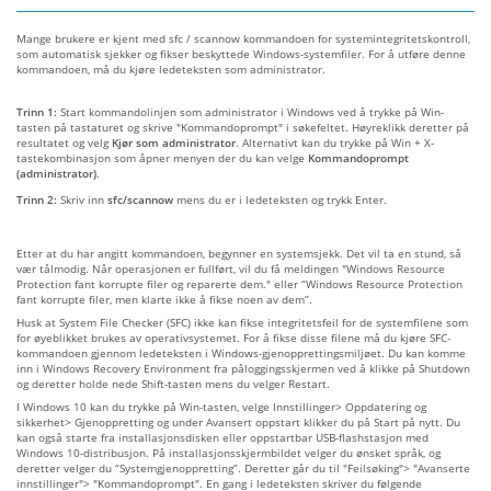
Mange brukere er kjent med sfc / scannow kommandoen for systemintegritetskontroll,
som automatisk sjekker og fikser beskyttede Windows-systemfiler. For å utføre denne
kommandoen, må du kjøre ledeteksten som administrator.
Trinn 1:
Start kommandolinjen som administrator i Windows ved å trykke på Win-
tasten på tastaturet og skrive "Kommandoprompt" i søkefeltet. Høyreklikk deretter på
resultatet og velg
Kjør som administrator
. Alternativt kan du trykke på Win + X-
tastekombinasjon som åpner menyen der du kan velge
Kommandoprompt
(administrator)
.
Trinn 2:
Skriv inn
sfc/scannow
mens du er i ledeteksten og trykk Enter.
Etter at du har angitt kommandoen, begynner en systemsjekk. Det vil ta en stund, så
vær tålmodig. Når operasjonen er fullført, vil du få meldingen "Windows Resource
Protection fant korrupte filer og reparerte dem." eller “Windows Resource Protection
fant korrupte filer, men klarte ikke å fikse noen av dem”.
Husk at System File Checker (SFC) ikke kan fikse integritetsfeil for de systemfilene som
for øyeblikket brukes av operativsystemet. For å fikse disse filene må du kjøre SFC-
kommandoen gjennom ledeteksten i Windows-gjenopprettingsmiljøet. Du kan komme
inn i Windows Recovery Environment fra påloggingsskjermen ved å klikke på Shutdown
og deretter holde nede Shift-tasten mens du velger Restart.
I Windows 10 kan du trykke på Win-tasten, velge Innstillinger> Oppdatering og
sikkerhet> Gjenoppretting og under Avansert oppstart klikker du på Start på nytt. Du
kan også starte fra installasjonsdisken eller oppstartbar USB-flashstasjon med
Windows 10-distribusjon. På installasjonsskjermbildet velger du ønsket språk, og
deretter velger du “Systemgjenoppretting”. Deretter går du til "Feilsøking"> "Avanserte
innstillinger"> "Kommandoprompt". En gang i ledeteksten skriver du følgende