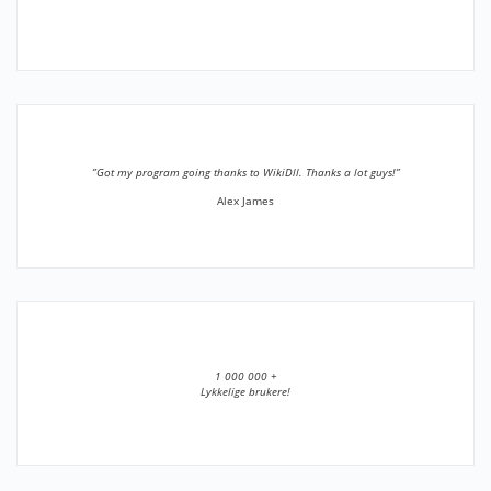
”Got my program going thanks to WikiDll. Thanks a lot guys!”
Alex James
1 000 000 +
Lykkelige brukere!