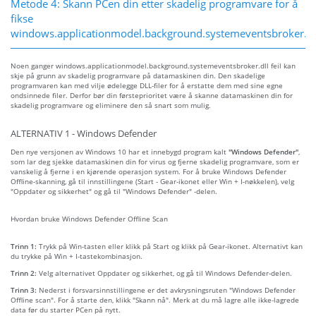
Metode 4: Skann PCen din etter skadelig programvare for å
fikse
windows.applicationmodel.background.systemeventsbroker.dll
Noen ganger windows.applicationmodel.background.systemeventsbroker.dll feil kan
skje på grunn av skadelig programvare på datamaskinen din. Den skadelige
programvaren kan med vilje ødelegge DLL-filer for å erstatte dem med sine egne
ondsinnede filer. Derfor bør din førsteprioritet være å skanne datamaskinen din for
skadelig programvare og eliminere den så snart som mulig.
ALTERNATIV 1 - Windows Defender
Den nye versjonen av Windows 10 har et innebygd program kalt
"Windows Defender"
,
som lar deg sjekke datamaskinen din for virus og fjerne skadelig programvare, som er
vanskelig å fjerne i en kjørende operasjon system. For å bruke Windows Defender
Offline-skanning, gå til innstillingene (Start - Gear-ikonet eller Win + I-nøkkelen), velg
"Oppdater og sikkerhet" og gå til "Windows Defender" -delen.
Hvordan bruke Windows Defender Offline Scan
Trinn 1:
Trykk på Win-tasten eller klikk på Start og klikk på Gear-ikonet. Alternativt kan
du trykke på Win + I-tastekombinasjon.
Trinn 2:
Velg alternativet Oppdater og sikkerhet, og gå til Windows Defender-delen.
Trinn 3:
Nederst i forsvarsinnstillingene er det avkrysningsruten "Windows Defender
Offline scan". For å starte den, klikk "Skann nå". Merk at du må lagre alle ikke-lagrede
data før du starter PCen på nytt.