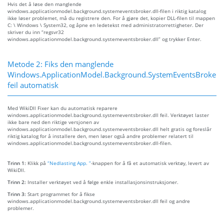
Hvis det å løse den manglende
windows.applicationmodel.background.systemeventsbroker.dll-filen i riktig katalog
ikke løser problemet, må du registrere den. For å gjøre det, kopier DLL-filen til mappen
C: \ Windows \ System32, og åpne en ledetekst med administratorrettigheter. Der
skriver du inn “regsvr32
windows.applicationmodel.background.systemeventsbroker.dll” og trykker Enter.
Metode 2: Fiks den manglende
Windows.ApplicationModel.Background.SystemEventsBroker.d
feil automatisk
Med WikiDll Fixer kan du automatisk reparere
windows.applicationmodel.background.systemeventsbroker.dll feil. Verktøyet laster
ikke bare ned den riktige versjonen av
windows.applicationmodel.background.systemeventsbroker.dll helt gratis og foreslår
riktig katalog for å installere den, men løser også andre problemer relatert til
windows.applicationmodel.background.systemeventsbroker.dll-filen.
Trinn 1:
Klikk på
“Nedlasting App. ”
-knappen for å få et automatisk verktøy, levert av
WikiDll.
Trinn 2:
Installer verktøyet ved å følge enkle installasjonsinstruksjoner.
Trinn 3:
Start programmet for å fikse
windows.applicationmodel.background.systemeventsbroker.dll feil og andre
problemer.