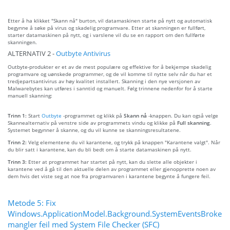
Etter å ha klikket "Skann nå" burton, vil datamaskinen starte på nytt og automatisk
begynne å søke på virus og skadelig programvare. Etter at skanningen er fullført,
starter datamaskinen på nytt, og i varslene vil du se en rapport om den fullførte
skanningen.
ALTERNATIV 2 -
Outbyte Antivirus
Outbyte-produkter er et av de mest populære og effektive for å bekjempe skadelig
programvare og uønskede programmer, og de vil komme til nytte selv når du har et
tredjepartsantivirus av høy kvalitet installert. Skanning i den nye versjonen av
Malwarebytes kan utføres i sanntid og manuelt. Følg trinnene nedenfor for å starte
manuell skanning:
Trinn 1:
Start
Outbyte
-programmet og klikk på
Skann nå
-knappen. Du kan også velge
Skannealternativ på venstre side av programmets vindu og klikke på
Full skanning
.
Systemet begynner å skanne, og du vil kunne se skanningsresultatene.
Trinn 2:
Velg elementene du vil karantene, og trykk på knappen "Karantene valgt". Når
du blir satt i karantene, kan du bli bedt om å starte datamaskinen på nytt.
Trinn 3:
Etter at programmet har startet på nytt, kan du slette alle objekter i
karantene ved å gå til den aktuelle delen av programmet eller gjenopprette noen av
dem hvis det viste seg at noe fra programvaren i karantene begynte å fungere feil.
Metode 5: Fix
Windows.ApplicationModel.Background.SystemEventsBroker.d
mangler feil med System File Checker (SFC)