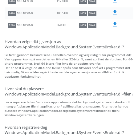
112.0 KB
10.0.14393.0
64bit
MD5
SHA1
109.5 KB
10.0.10586.0
64bit
MD5
SHA1
86.0 KB
10.0.10586.0
32bit
MD5
SHA1
Hvordan velge riktig versjon av
Windows.ApplicationModel.Background.SystemEventsBroker.dll?
Se først gjennom beskrivelsene i tabellen ovenfor, og velg riktig fil for programmet ditt.
Vær oppmerksom på om det er en 64- eller 32-bits fil, samt språket den bruker. For 64-
biters programmer, bruk 64-biters filer hvis de er oppført ovenfor.
Det er best å velge de dll-filene hvilket språk som tilsvarer språket i programmet ditt,
hvis mulig. Vi anbefaler også å laste ned de nyeste versjonene av dll-filer for å få
oppdatert funksjonalitet.
Hvor skal du plassere
Windows.ApplicationModel.Background.SystemEventsBroker.dll-filen?
For å reparere feilen "windows.applicationmodel.background.systemeventsbroker.dll
mangler", plasser filen i applikasjons- / spillinstallasjonsmappen. Alternativt kan du
plassere windows.applicationmodel.background.systemeventsbroker.dll-filen i
Windows-systemkatalogen.
Hvordan registrere deg
Windows.ApplicationModel.Background.SystemEventsBroker.dll?