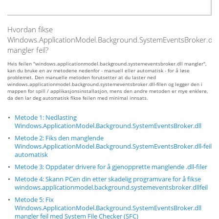
Hvordan fikse
Windows.ApplicationModel.Background.SystemEventsBroker.dll
mangler feil?
Hvis feilen "windows.applicationmodel.background.systemeventsbroker.dll mangler",
kan du bruke en av metodene nedenfor - manuell eller automatisk - for å løse
problemet. Den manuelle metoden forutsetter at du laster ned
windows.applicationmodel.background.systemeventsbroker.dll-filen og legger den i
mappen for spill / applikasjonsinstallasjon, mens den andre metoden er mye enklere,
da den lar deg automatisk fikse feilen med minimal innsats.
Metode 1: Nedlasting
Windows.ApplicationModel.Background.SystemEventsBroker.dll
Metode 2: Fiks den manglende
Windows.ApplicationModel.Background.SystemEventsBroker.dll-feil
automatisk
Metode 3: Oppdater drivere for å gjenopprette manglende .dll-filer
Metode 4: Skann PCen din etter skadelig programvare for å fikse
windows.applicationmodel.background.systemeventsbroker.dllfeil
Metode 5: Fix
Windows.ApplicationModel.Background.SystemEventsBroker.dll
mangler feil med System File Checker (SFC)