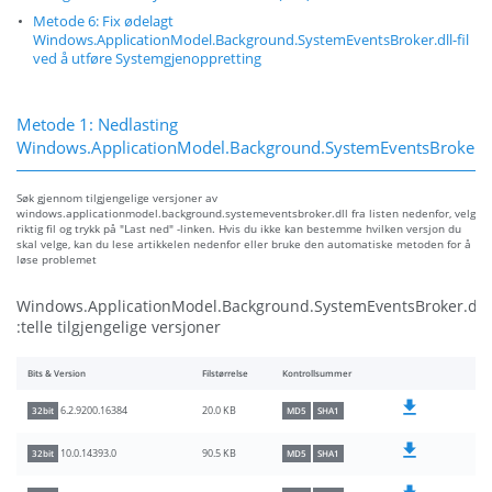
Metode 6: Fix ødelagt
Windows.ApplicationModel.Background.SystemEventsBroker.dll-fil
ved å utføre Systemgjenoppretting
Metode 1: Nedlasting
Windows.ApplicationModel.Background.SystemEventsBroker.d
Søk gjennom tilgjengelige versjoner av
windows.applicationmodel.background.systemeventsbroker.dll fra listen nedenfor, velg
riktig fil og trykk på "Last ned" -linken. Hvis du ikke kan bestemme hvilken versjon du
skal velge, kan du lese artikkelen nedenfor eller bruke den automatiske metoden for å
løse problemet
Windows.ApplicationModel.Background.SystemEventsBroker.dll,
:telle tilgjengelige versjoner
Bits & Version
Filstørrelse
Kontrollsummer
20.0 KB
6.2.9200.16384
32bit
MD5
SHA1
90.5 KB
10.0.14393.0
32bit
MD5
SHA1