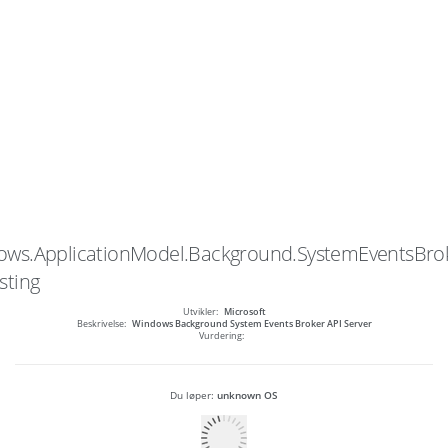
ws.ApplicationModel.Background.SystemEventsBrok
sting
Utvikler:
Microsoft
Beskrivelse:
Windows Background System Events Broker API Server
Vurdering:
Du løper:
unknown OS