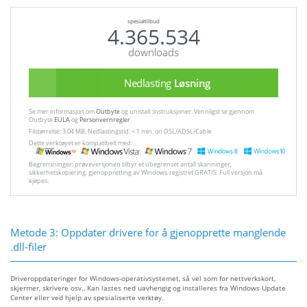
spesialtilbud
4.365.534
downloads
Nedlasting
Løsning
Se mer informasjon om
Outbyte
og unistall :instruksjoner. Vennligst se gjennom
Outbyte
EULA
og
Personvernregler
Filstørrelse: 3.04 MB, Nedlastingstid: < 1 min. on DSL/ADSL/Cable
Dette verktøyet er kompatibelt med:
Begrensninger: prøveversjonen tilbyr et ubegrenset antall skanninger,
sikkerhetskopiering, gjenoppretting av Windows-registret GRATIS. Full versjon må
kjøpes.
Metode 3: Oppdater drivere for å gjenopprette manglende
.dll-filer
Driveroppdateringer for Windows-operativsystemet, så vel som for nettverkskort,
skjermer, skrivere osv., Kan lastes ned uavhengig og installeres fra Windows Update
Center eller ved hjelp av spesialiserte verktøy.