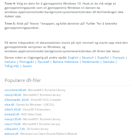
Trinn 4:
Velg en dato for å gjenopprette Windows 10. Husk at du må velge et
gjenopprettingspunkt som vil gjenopprette Windows til datoen da
windows.applicationmodel.background.systemeventsbroker.dll-feilmeldingen ikke
dukket opp.
Trinn 5:
Klikk på" Neste "-knappen, og klikk deretter på" Fullfør "for å bekrefte
gjenopprettingspunktet.
På dette tidspunktet vil datamaskinen starte på nytt normalt og starte opp med den
gjenopprettede versjonen av Windows, og
windows.applicationmodel.background.systemeventsbroker.dll feilen bør løses.
Denne siden er tilgjengelig på andre språk:
English
|
Deutsch
|
Español
|
Français
|
Italiano
|
Português
|
Русский
|
Bahasa Indonesia
|
Nederlands
|
Svenska
|
Tiếng Việt
|
Suomi
Populære dll-filer
vcruntime140.dll
- Microsoft® C Runtime Library
msvcp140.dll
- Microsoft® C Runtime Library
d3dcompiler_43.dll
- Direct3D HLSL Compiler
xlive.dll
- Games for Windows - LIVE DLL
d3dx9_43.dll
- Direct3D 9 Extensions
binkw32.dll
- RAD Video Tools
msvcp120.dll
- Microsoft® C Runtime Library
msvcr110.dll
- Microsoft® C Runtime Library
x3daudio1_7.dll
- 3D Audio Library
wldcore.dll
- Windows Live Client Shared Platform Module