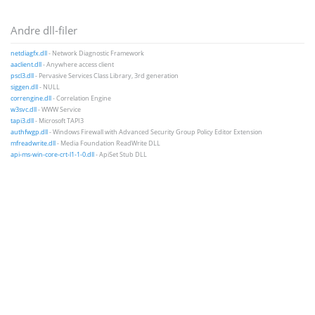
Andre dll-filer
netdiagfx.dll
- Network Diagnostic Framework
aaclient.dll
- Anywhere access client
pscl3.dll
- Pervasive Services Class Library, 3rd generation
siggen.dll
- NULL
correngine.dll
- Correlation Engine
w3svc.dll
- WWW Service
tapi3.dll
- Microsoft TAPI3
authfwgp.dll
- Windows Firewall with Advanced Security Group Policy Editor Extension
mfreadwrite.dll
- Media Foundation ReadWrite DLL
api-ms-win-core-crt-l1-1-0.dll
- ApiSet Stub DLL