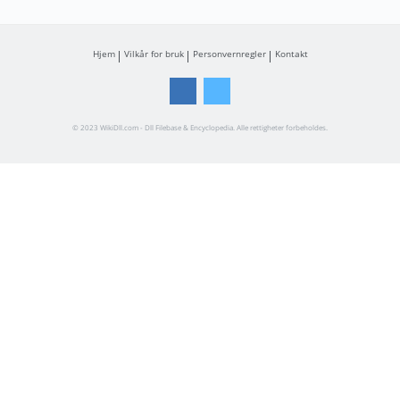
Hjem
Vilkår for bruk
Personvernregler
Kontakt
© 2023 WikiDll.com - Dll Filebase & Encyclopedia. Alle rettigheter forbeholdes.