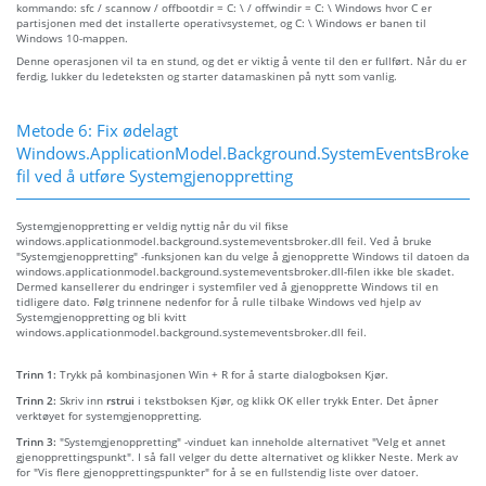
kommando: sfc / scannow / offbootdir = C: \ / offwindir = C: \ Windows hvor C er
partisjonen med det installerte operativsystemet, og C: \ Windows er banen til
Windows 10-mappen.
Denne operasjonen vil ta en stund, og det er viktig å vente til den er fullført. Når du er
ferdig, lukker du ledeteksten og starter datamaskinen på nytt som vanlig.
Metode 6: Fix ødelagt
Windows.ApplicationModel.Background.SystemEventsBroker.d
fil ved å utføre Systemgjenoppretting
Systemgjenoppretting er veldig nyttig når du vil fikse
windows.applicationmodel.background.systemeventsbroker.dll feil. Ved å bruke
"Systemgjenoppretting" -funksjonen kan du velge å gjenopprette Windows til datoen da
windows.applicationmodel.background.systemeventsbroker.dll-filen ikke ble skadet.
Dermed kansellerer du endringer i systemfiler ved å gjenopprette Windows til en
tidligere dato. Følg trinnene nedenfor for å rulle tilbake Windows ved hjelp av
Systemgjenoppretting og bli kvitt
windows.applicationmodel.background.systemeventsbroker.dll feil.
Trinn 1:
Trykk på kombinasjonen Win + R for å starte dialogboksen Kjør.
Trinn 2:
Skriv inn
rstrui
i tekstboksen Kjør, og klikk OK eller trykk Enter. Det åpner
verktøyet for systemgjenoppretting.
Trinn 3:
"Systemgjenoppretting" -vinduet kan inneholde alternativet "Velg et annet
gjenopprettingspunkt". I så fall velger du dette alternativet og klikker Neste. Merk av
for "Vis flere gjenopprettingspunkter" for å se en fullstendig liste over datoer.