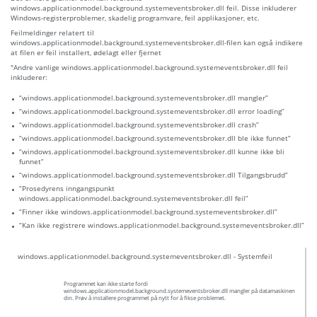
windows.applicationmodel.background.systemeventsbroker.dll feil. Disse inkluderer
Windows-registerproblemer, skadelig programvare, feil applikasjoner, etc.
Feilmeldinger relatert til
windows.applicationmodel.background.systemeventsbroker.dll-filen kan også indikere
at filen er feil installert, ødelagt eller fjernet
"Andre vanlige windows.applicationmodel.background.systemeventsbroker.dll feil
inkluderer:
“windows.applicationmodel.background.systemeventsbroker.dll mangler”
“windows.applicationmodel.background.systemeventsbroker.dll error loading”
“windows.applicationmodel.background.systemeventsbroker.dll crash”
“windows.applicationmodel.background.systemeventsbroker.dll ble ikke funnet”
“windows.applicationmodel.background.systemeventsbroker.dll kunne ikke bli
funnet”
“windows.applicationmodel.background.systemeventsbroker.dll Tilgangsbrudd”
“Prosedyrens inngangspunkt
windows.applicationmodel.background.systemeventsbroker.dll feil”
“Finner ikke windows.applicationmodel.background.systemeventsbroker.dll”
“Kan ikke registrere windows.applicationmodel.background.systemeventsbroker.dll”
windows.applicationmodel.background.systemeventsbroker.dll - Systemfeil
Programmet kan ikke starte fordi
windows.applicationmodel.background.systemeventsbroker.dll mangler på datamaskinen
din. Prøv å installere programmet på nytt for å fikse problemet.