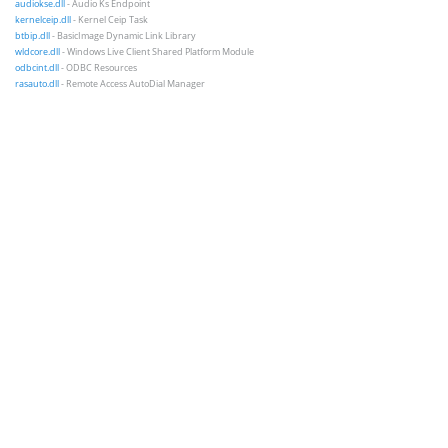
audiokse.dll
- Audio Ks Endpoint
kernelceip.dll
- Kernel Ceip Task
btbip.dll
- BasicImage Dynamic Link Library
wldcore.dll
- Windows Live Client Shared Platform Module
odbcint.dll
- ODBC Resources
rasauto.dll
- Remote Access AutoDial Manager