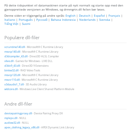
På dette tidspunktet vil datamaskinen starte på nytt normalt og starte opp med den
gjenopprettede versjonen av Windows, og drmmgrtn.dll feilen bør løses.
Denne siden er tilgjengelig på andre språk:
English
|
Deutsch
|
Español
|
Français
|
Italiano
|
Português
|
Русский
|
Bahasa Indonesia
|
Nederlands
|
Svenska
|
Tiếng Việt
|
Suomi
Populære dll-filer
vcruntime140.dll
- Microsoft® C Runtime Library
msvcp140.dll
- Microsoft® C Runtime Library
d3dcompiler_43.dll
- Direct3D HLSL Compiler
xlive.dll
- Games for Windows - LIVE DLL
d3dx9_43.dll
- Direct3D 9 Extensions
binkw32.dll
- RAD Video Tools
msvcp120.dll
- Microsoft® C Runtime Library
msvcr110.dll
- Microsoft® C Runtime Library
x3daudio1_7.dll
- 3D Audio Library
wldcore.dll
- Windows Live Client Shared Platform Module
Andre dll-filer
devicepairingproxy.dll
- Device Pairing Proxy Dll
mplvpx.dll
- NULL
audiow32.dll
- NULL
apex_clothing_legacy_x86.dll
- APEX Dynamic Link Library