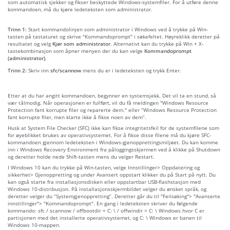
som automatisk sjekker og fikser beskyttede Windows-systemfiler. For å utføre denne
kommandoen, må du kjøre ledeteksten som administrator.
Trinn 1:
Start kommandolinjen som administrator i Windows ved å trykke på Win-
tasten på tastaturet og skrive "Kommandoprompt" i søkefeltet. Høyreklikk deretter på
resultatet og velg
Kjør som administrator
. Alternativt kan du trykke på Win + X-
tastekombinasjon som åpner menyen der du kan velge
Kommandoprompt
(administrator)
.
Trinn 2:
Skriv inn
sfc/scannow
mens du er i ledeteksten og trykk Enter.
Etter at du har angitt kommandoen, begynner en systemsjekk. Det vil ta en stund, så
vær tålmodig. Når operasjonen er fullført, vil du få meldingen "Windows Resource
Protection fant korrupte filer og reparerte dem." eller “Windows Resource Protection
fant korrupte filer, men klarte ikke å fikse noen av dem”.
Husk at System File Checker (SFC) ikke kan fikse integritetsfeil for de systemfilene som
for øyeblikket brukes av operativsystemet. For å fikse disse filene må du kjøre SFC-
kommandoen gjennom ledeteksten i Windows-gjenopprettingsmiljøet. Du kan komme
inn i Windows Recovery Environment fra påloggingsskjermen ved å klikke på Shutdown
og deretter holde nede Shift-tasten mens du velger Restart.
I Windows 10 kan du trykke på Win-tasten, velge Innstillinger> Oppdatering og
sikkerhet> Gjenoppretting og under Avansert oppstart klikker du på Start på nytt. Du
kan også starte fra installasjonsdisken eller oppstartbar USB-flashstasjon med
Windows 10-distribusjon. På installasjonsskjermbildet velger du ønsket språk, og
deretter velger du “Systemgjenoppretting”. Deretter går du til "Feilsøking"> "Avanserte
innstillinger"> "Kommandoprompt". En gang i ledeteksten skriver du følgende
kommando: sfc / scannow / offbootdir = C: \ / offwindir = C: \ Windows hvor C er
partisjonen med det installerte operativsystemet, og C: \ Windows er banen til
Windows 10-mappen.