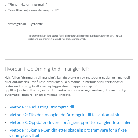
“Finner ikke drmmgrtn.dll”
“Kan ikke registrere drmmgrtn.dll”
drmmgrtn.dll - Systemfeil
Programmet kan ikke starte fordi drmmgrtn.dll mangler på datamaskinen din. Prøv å
installere programmet på nytt for å fikse problemet.
Hvordan fikse Drmmgrtn.dll mangler feil?
Hvis feilen "drmmgrtn.dll mangler", kan du bruke en av metodene nedenfor - manuell
eller automatisk - for å løse problemet. Den manuelle metoden forutsetter at du
laster ned drmmgrtn.dll-filen og legger den i mappen for spill /
applikasjonsinstallasjon, mens den andre metoden er mye enklere, da den lar deg
automatisk fikse feilen med minimal innsats.
Metode 1: Nedlasting Drmmgrtn.dll
Metode 2: Fiks den manglende Drmmgrtn.dll-feil automatisk
Metode 3: Oppdater drivere for å gjenopprette manglende .dll-filer
Metode 4: Skann PCen din etter skadelig programvare for å fikse
drmmgrtn.dllfeil