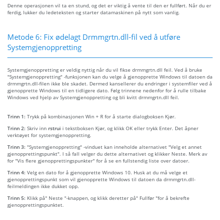
Denne operasjonen vil ta en stund, og det er viktig å vente til den er fullført. Når du er
ferdig, lukker du ledeteksten og starter datamaskinen på nytt som vanlig.
Metode 6: Fix ødelagt Drmmgrtn.dll-fil ved å utføre
Systemgjenoppretting
Systemgjenoppretting er veldig nyttig når du vil fikse drmmgrtn.dll feil. Ved å bruke
"Systemgjenoppretting" -funksjonen kan du velge å gjenopprette Windows til datoen da
drmmgrtn.dll-filen ikke ble skadet. Dermed kansellerer du endringer i systemfiler ved å
gjenopprette Windows til en tidligere dato. Følg trinnene nedenfor for å rulle tilbake
Windows ved hjelp av Systemgjenoppretting og bli kvitt drmmgrtn.dll feil.
Trinn 1:
Trykk på kombinasjonen Win + R for å starte dialogboksen Kjør.
Trinn 2:
Skriv inn
rstrui
i tekstboksen Kjør, og klikk OK eller trykk Enter. Det åpner
verktøyet for systemgjenoppretting.
Trinn 3:
"Systemgjenoppretting" -vinduet kan inneholde alternativet "Velg et annet
gjenopprettingspunkt". I så fall velger du dette alternativet og klikker Neste. Merk av
for "Vis flere gjenopprettingspunkter" for å se en fullstendig liste over datoer.
Trinn 4:
Velg en dato for å gjenopprette Windows 10. Husk at du må velge et
gjenopprettingspunkt som vil gjenopprette Windows til datoen da drmmgrtn.dll-
feilmeldingen ikke dukket opp.
Trinn 5:
Klikk på" Neste "-knappen, og klikk deretter på" Fullfør "for å bekrefte
gjenopprettingspunktet.