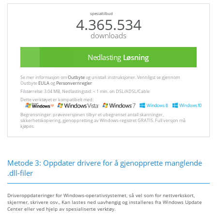
spesialtilbud
4.365.534
downloads
Nedlasting
Løsning
Se mer informasjon om
Outbyte
og unistall :instruksjoner. Vennligst se gjennom
Outbyte
EULA
og
Personvernregler
Filstørrelse: 3.04 MB, Nedlastingstid: < 1 min. on DSL/ADSL/Cable
Dette verktøyet er kompatibelt med:
Begrensninger: prøveversjonen tilbyr et ubegrenset antall skanninger,
sikkerhetskopiering, gjenoppretting av Windows-registret GRATIS. Full versjon må
kjøpes.
Metode 3: Oppdater drivere for å gjenopprette manglende
.dll-filer
Driveroppdateringer for Windows-operativsystemet, så vel som for nettverkskort,
skjermer, skrivere osv., Kan lastes ned uavhengig og installeres fra Windows Update
Center eller ved hjelp av spesialiserte verktøy.