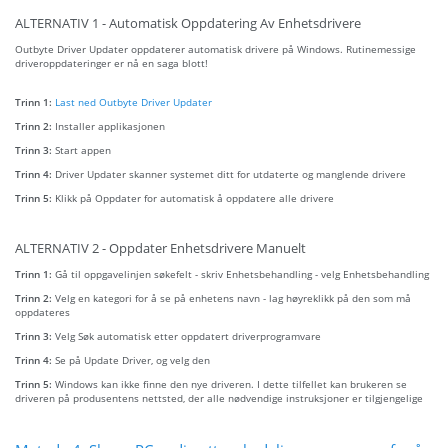
ALTERNATIV 1 - Automatisk Oppdatering Av Enhetsdrivere
Outbyte Driver Updater oppdaterer automatisk drivere på Windows. Rutinemessige
driveroppdateringer er nå en saga blott!
Trinn 1:
Last ned Outbyte Driver Updater
Trinn 2:
Installer applikasjonen
Trinn 3:
Start appen
Trinn 4:
Driver Updater skanner systemet ditt for utdaterte og manglende drivere
Trinn 5:
Klikk på Oppdater for automatisk å oppdatere alle drivere
ALTERNATIV 2 - Oppdater Enhetsdrivere Manuelt
Trinn 1:
Gå til oppgavelinjen søkefelt - skriv Enhetsbehandling - velg Enhetsbehandling
Trinn 2:
Velg en kategori for å se på enhetens navn - lag høyreklikk på den som må
oppdateres
Trinn 3:
Velg Søk automatisk etter oppdatert driverprogramvare
Trinn 4:
Se på Update Driver, og velg den
Trinn 5:
Windows kan ikke finne den nye driveren. I dette tilfellet kan brukeren se
driveren på produsentens nettsted, der alle nødvendige instruksjoner er tilgjengelige