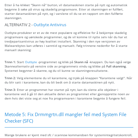
Etter å ha klikket "Skann nå" burton, vil datamaskinen starte på nytt og automatisk
begynne å søke på virus og skadelig programvare. Etter at skanningen er fullført,
starter datamaskinen på nytt, og i varslene vil du se en rapport om den fullførte
skanningen.
ALTERNATIV 2 -
Outbyte Antivirus
Outbyte-produkter er et av de mest populære og effektive for å bekjempe skadelig
programvare og uønskede programmer, og de vil komme til nytte selv når du har et
tredjepartsantivirus av høy kvalitet installert. Skanning i den nye versjonen av
Malwarebytes kan utføres i sanntid og manuelt. Følg trinnene nedenfor for å starte
manuell skanning:
Trinn 1:
Start
Outbyte
-programmet og klikk på
Skann nå
-knappen. Du kan også velge
Skannealternativ på venstre side av programmets vindu og klikke på
Full skanning
.
Systemet begynner å skanne, og du vil kunne se skanningsresultatene.
Trinn 2:
Velg elementene du vil karantene, og trykk på knappen "Karantene valgt". Når
du blir satt i karantene, kan du bli bedt om å starte datamaskinen på nytt.
Trinn 3:
Etter at programmet har startet på nytt, kan du slette alle objekter i
karantene ved å gå til den aktuelle delen av programmet eller gjenopprette noen av
dem hvis det viste seg at noe fra programvaren i karantene begynte å fungere feil.
Metode 5: Fix Drmmgrtn.dll mangler feil med System File
Checker (SFC)
Mange brukere er kjent med sfc / scannow kommandoen for systemintegritetskontroll,