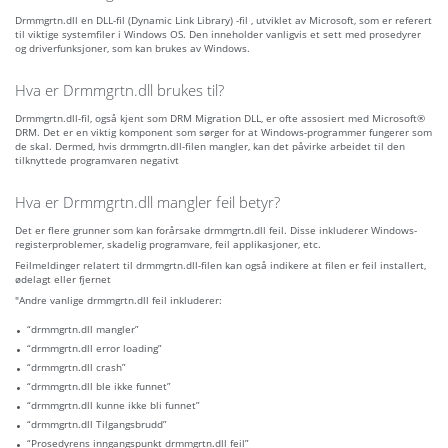
Drmmgrtn.dll en DLL-fil (Dynamic Link Library) -fil , utviklet av Microsoft, som er referert
til viktige systemfiler i Windows OS. Den inneholder vanligvis et sett med prosedyrer
og driverfunksjoner, som kan brukes av Windows.
Hva er Drmmgrtn.dll brukes til?
Drmmgrtn.dll-fil, også kjent som DRM Migration DLL, er ofte assosiert med Microsoft®
DRM. Det er en viktig komponent som sørger for at Windows-programmer fungerer som
de skal. Dermed, hvis drmmgrtn.dll-filen mangler, kan det påvirke arbeidet til den
tilknyttede programvaren negativt
Hva er Drmmgrtn.dll mangler feil betyr?
Det er flere grunner som kan forårsake drmmgrtn.dll feil. Disse inkluderer Windows-
registerproblemer, skadelig programvare, feil applikasjoner, etc.
Feilmeldinger relatert til drmmgrtn.dll-filen kan også indikere at filen er feil installert,
ødelagt eller fjernet
"Andre vanlige drmmgrtn.dll feil inkluderer:
“drmmgrtn.dll mangler”
“drmmgrtn.dll error loading”
“drmmgrtn.dll crash”
“drmmgrtn.dll ble ikke funnet”
“drmmgrtn.dll kunne ikke bli funnet”
“drmmgrtn.dll Tilgangsbrudd”
“Prosedyrens inngangspunkt drmmgrtn.dll feil”