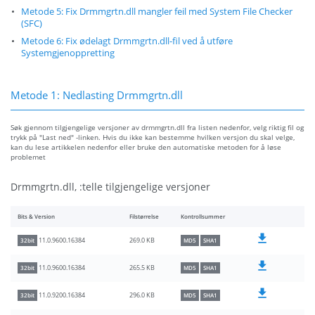
Metode 5: Fix Drmmgrtn.dll mangler feil med System File Checker
(SFC)
Metode 6: Fix ødelagt Drmmgrtn.dll-fil ved å utføre
Systemgjenoppretting
Metode 1: Nedlasting Drmmgrtn.dll
Søk gjennom tilgjengelige versjoner av drmmgrtn.dll fra listen nedenfor, velg riktig fil og
trykk på "Last ned" -linken. Hvis du ikke kan bestemme hvilken versjon du skal velge,
kan du lese artikkelen nedenfor eller bruke den automatiske metoden for å løse
problemet
Drmmgrtn.dll, :telle tilgjengelige versjoner
Bits & Version
Filstørrelse
Kontrollsummer
269.0 KB
11.0.9600.16384
32bit
MD5
SHA1
265.5 KB
11.0.9600.16384
32bit
MD5
SHA1
296.0 KB
11.0.9200.16384
32bit
MD5
SHA1