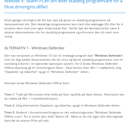
Metode 4: Skann PCen din etter skadelig programvare for å
fikse drmmgrtn.dllfeil
Noen ganger drmmgrtn.dll feil kan skje på grunn av skadelig programvare på
datamaskinen din. Den skadelige programvaren kan med vilje ødelegge DLL-filer for å
erstatte dem med sine egne ondsinnede filer. Derfor bør din førsteprioritet være å
skanne datamaskinen din for skadelig programvare og eliminere den så snart som
mulig.
ALTERNATIV 1 - Windows Defender
Den nye versjonen av Windows 10 har et innebygd program kalt
"Windows Defender"
,
som lar deg sjekke datamaskinen din for virus og fjerne skadelig programvare, som er
vanskelig å fjerne i en kjørende operasjon system. For å bruke Windows Defender
Offline-skanning, gå til innstillingene (Start - Gear-ikonet eller Win + I-nøkkelen), velg
"Oppdater og sikkerhet" og gå til "Windows Defender" -delen.
Hvordan bruke Windows Defender Offline Scan
Trinn 1:
Trykk på Win-tasten eller klikk på Start og klikk på Gear-ikonet. Alternativt kan
du trykke på Win + I-tastekombinasjon.
Trinn 2:
Velg alternativet Oppdater og sikkerhet, og gå til Windows Defender-delen.
Trinn 3:
Nederst i forsvarsinnstillingene er det avkrysningsruten "Windows Defender
Offline scan". For å starte den, klikk "Skann nå". Merk at du må lagre alle ikke-lagrede
data før du starter PCen på nytt.