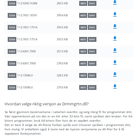
283.5 KB
11.0.9200.16384
32bit
MD5
SHA1
399.4 KB
11.0.7601.18741
32bit
MD5
SHA1
393.5 KB
11.0.7601.17514
32bit
MD5
SHA1
393.5 KB
11.0.7601.17514
32bit
MD5
SHA1
357.0 KB
11.0.6001.7000
64bit
MD5
SHA1
278.0 KB
11.0.6001.7000
32bit
MD5
SHA1
328.5 KB
11.0.10586.0
64bit
MD5
SHA1
279.0 KB
11.0.10586.0
32bit
MD5
SHA1
Hvordan velge riktig versjon av Drmmgrtn.dll?
Se først gjennom beskrivelsene i tabellen ovenfor, og velg riktig fil for programmet ditt.
Vær oppmerksom på om det er en 64- eller 32-bits fil, samt språket den bruker. For 64-
biters programmer, bruk 64-biters filer hvis de er oppført ovenfor.
Det er best å velge de dll-filene hvilket språk som tilsvarer språket i programmet ditt,
hvis mulig. Vi anbefaler også å laste ned de nyeste versjonene av dll-filer for å få
oppdatert funksjonalitet.