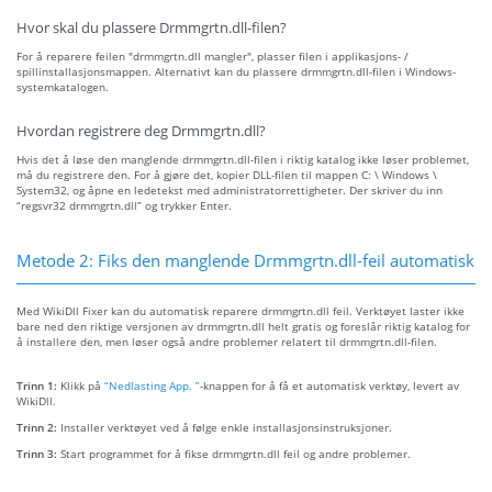
Hvor skal du plassere Drmmgrtn.dll-filen?
For å reparere feilen "drmmgrtn.dll mangler", plasser filen i applikasjons- /
spillinstallasjonsmappen. Alternativt kan du plassere drmmgrtn.dll-filen i Windows-
systemkatalogen.
Hvordan registrere deg Drmmgrtn.dll?
Hvis det å løse den manglende drmmgrtn.dll-filen i riktig katalog ikke løser problemet,
må du registrere den. For å gjøre det, kopier DLL-filen til mappen C: \ Windows \
System32, og åpne en ledetekst med administratorrettigheter. Der skriver du inn
“regsvr32 drmmgrtn.dll” og trykker Enter.
Metode 2: Fiks den manglende Drmmgrtn.dll-feil automatisk
Med WikiDll Fixer kan du automatisk reparere drmmgrtn.dll feil. Verktøyet laster ikke
bare ned den riktige versjonen av drmmgrtn.dll helt gratis og foreslår riktig katalog for
å installere den, men løser også andre problemer relatert til drmmgrtn.dll-filen.
Trinn 1:
Klikk på
“Nedlasting App. ”
-knappen for å få et automatisk verktøy, levert av
WikiDll.
Trinn 2:
Installer verktøyet ved å følge enkle installasjonsinstruksjoner.
Trinn 3:
Start programmet for å fikse drmmgrtn.dll feil og andre problemer.