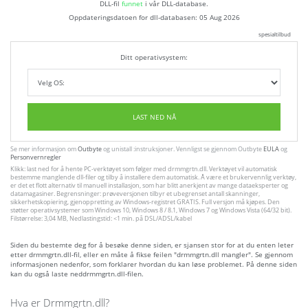
DLL-fil
funnet
i vår DLL-database.
Oppdateringsdatoen for dll-databasen:
05 Aug 2026
spesialtilbud
Ditt operativsystem:
LAST NED NÅ
Se mer informasjon om
Outbyte
og unistall :instruksjoner. Vennligst se gjennom Outbyte
EULA
og
Personvernregler
Klikk: last ned for å hente PC-verktøyet som følger med drmmgrtn.dll. Verktøyet vil automatisk
bestemme manglende dll-filer og tilby å installere dem automatisk. Å være et brukervennlig verktøy,
er det et flott alternativ til manuell installasjon, som har blitt anerkjent av mange dataeksperter og
datamagasiner. Begrensninger: prøveversjonen tilbyr et ubegrenset antall skanninger,
sikkerhetskopiering, gjenoppretting av Windows-registret GRATIS. Full versjon må kjøpes. Den
støtter operativsystemer som Windows 10, Windows 8 / 8.1, Windows 7 og Windows Vista (64/32 bit).
Filstørrelse: 3,04 MB, Nedlastingstid: <1 min. på DSL/ADSL/kabel
Siden du bestemte deg for å besøke denne siden, er sjansen stor for at du enten leter
etter drmmgrtn.dll-fil, eller en måte å fikse feilen "drmmgrtn.dll mangler". Se gjennom
informasjonen nedenfor, som forklarer hvordan du kan løse problemet. På denne siden
kan du også laste neddrmmgrtn.dll-filen.
Hva er Drmmgrtn.dll?