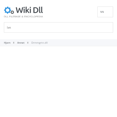
NN
EN
DE
ES
FR
Hjem
Annet
Drmmgrtn.dll
IT
PT
RU
ID
NL
SV
VI
FI