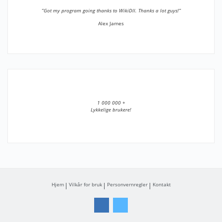
”Got my program going thanks to WikiDll. Thanks a lot guys!”
Alex James
1 000 000 +
Lykkelige brukere!
Hjem
Vilkår for bruk
Personvernregler
Kontakt