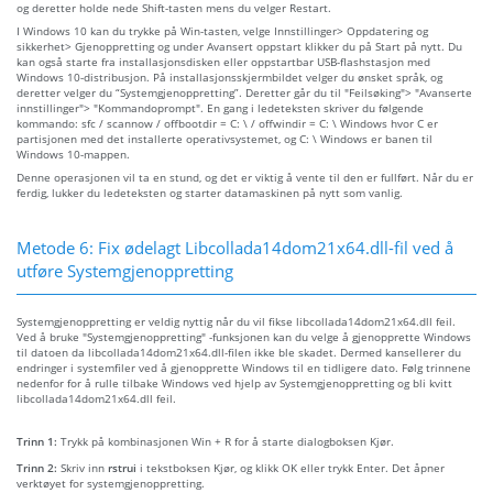
og deretter holde nede Shift-tasten mens du velger Restart.
I Windows 10 kan du trykke på Win-tasten, velge Innstillinger> Oppdatering og
sikkerhet> Gjenoppretting og under Avansert oppstart klikker du på Start på nytt. Du
kan også starte fra installasjonsdisken eller oppstartbar USB-flashstasjon med
Windows 10-distribusjon. På installasjonsskjermbildet velger du ønsket språk, og
deretter velger du “Systemgjenoppretting”. Deretter går du til "Feilsøking"> "Avanserte
innstillinger"> "Kommandoprompt". En gang i ledeteksten skriver du følgende
kommando: sfc / scannow / offbootdir = C: \ / offwindir = C: \ Windows hvor C er
partisjonen med det installerte operativsystemet, og C: \ Windows er banen til
Windows 10-mappen.
Denne operasjonen vil ta en stund, og det er viktig å vente til den er fullført. Når du er
ferdig, lukker du ledeteksten og starter datamaskinen på nytt som vanlig.
Metode 6: Fix ødelagt Libcollada14dom21x64.dll-fil ved å
utføre Systemgjenoppretting
Systemgjenoppretting er veldig nyttig når du vil fikse libcollada14dom21x64.dll feil.
Ved å bruke "Systemgjenoppretting" -funksjonen kan du velge å gjenopprette Windows
til datoen da libcollada14dom21x64.dll-filen ikke ble skadet. Dermed kansellerer du
endringer i systemfiler ved å gjenopprette Windows til en tidligere dato. Følg trinnene
nedenfor for å rulle tilbake Windows ved hjelp av Systemgjenoppretting og bli kvitt
libcollada14dom21x64.dll feil.
Trinn 1:
Trykk på kombinasjonen Win + R for å starte dialogboksen Kjør.
Trinn 2:
Skriv inn
rstrui
i tekstboksen Kjør, og klikk OK eller trykk Enter. Det åpner
verktøyet for systemgjenoppretting.