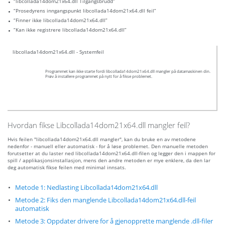
“libcollada14dom21x64.dll Tilgangsbrudd”
“Prosedyrens inngangspunkt libcollada14dom21x64.dll feil”
“Finner ikke libcollada14dom21x64.dll”
“Kan ikke registrere libcollada14dom21x64.dll”
libcollada14dom21x64.dll - Systemfeil
Programmet kan ikke starte fordi libcollada14dom21x64.dll mangler på datamaskinen din.
Prøv å installere programmet på nytt for å fikse problemet.
Hvordan fikse Libcollada14dom21x64.dll mangler feil?
Hvis feilen "libcollada14dom21x64.dll mangler", kan du bruke en av metodene
nedenfor - manuell eller automatisk - for å løse problemet. Den manuelle metoden
forutsetter at du laster ned libcollada14dom21x64.dll-filen og legger den i mappen for
spill / applikasjonsinstallasjon, mens den andre metoden er mye enklere, da den lar
deg automatisk fikse feilen med minimal innsats.
Metode 1: Nedlasting Libcollada14dom21x64.dll
Metode 2: Fiks den manglende Libcollada14dom21x64.dll-feil
automatisk
Metode 3: Oppdater drivere for å gjenopprette manglende .dll-filer