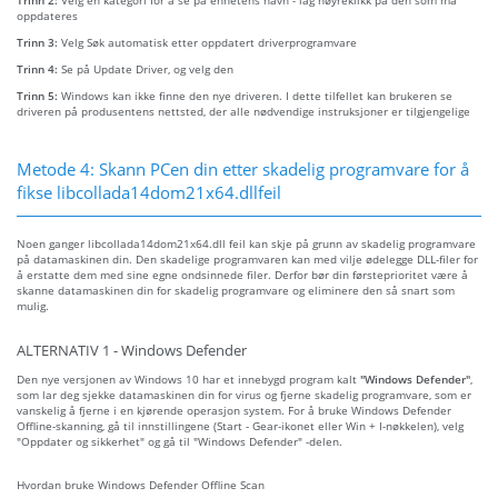
oppdateres
Trinn 3:
Velg Søk automatisk etter oppdatert driverprogramvare
Trinn 4:
Se på Update Driver, og velg den
Trinn 5:
Windows kan ikke finne den nye driveren. I dette tilfellet kan brukeren se
driveren på produsentens nettsted, der alle nødvendige instruksjoner er tilgjengelige
Metode 4: Skann PCen din etter skadelig programvare for å
fikse libcollada14dom21x64.dllfeil
Noen ganger libcollada14dom21x64.dll feil kan skje på grunn av skadelig programvare
på datamaskinen din. Den skadelige programvaren kan med vilje ødelegge DLL-filer for
å erstatte dem med sine egne ondsinnede filer. Derfor bør din førsteprioritet være å
skanne datamaskinen din for skadelig programvare og eliminere den så snart som
mulig.
ALTERNATIV 1 - Windows Defender
Den nye versjonen av Windows 10 har et innebygd program kalt
"Windows Defender"
,
som lar deg sjekke datamaskinen din for virus og fjerne skadelig programvare, som er
vanskelig å fjerne i en kjørende operasjon system. For å bruke Windows Defender
Offline-skanning, gå til innstillingene (Start - Gear-ikonet eller Win + I-nøkkelen), velg
"Oppdater og sikkerhet" og gå til "Windows Defender" -delen.
Hvordan bruke Windows Defender Offline Scan