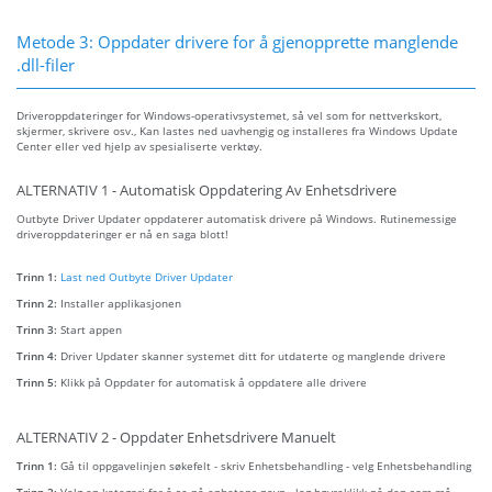
Metode 3: Oppdater drivere for å gjenopprette manglende
.dll-filer
Driveroppdateringer for Windows-operativsystemet, så vel som for nettverkskort,
skjermer, skrivere osv., Kan lastes ned uavhengig og installeres fra Windows Update
Center eller ved hjelp av spesialiserte verktøy.
ALTERNATIV 1 - Automatisk Oppdatering Av Enhetsdrivere
Outbyte Driver Updater oppdaterer automatisk drivere på Windows. Rutinemessige
driveroppdateringer er nå en saga blott!
Trinn 1:
Last ned Outbyte Driver Updater
Trinn 2:
Installer applikasjonen
Trinn 3:
Start appen
Trinn 4:
Driver Updater skanner systemet ditt for utdaterte og manglende drivere
Trinn 5:
Klikk på Oppdater for automatisk å oppdatere alle drivere
ALTERNATIV 2 - Oppdater Enhetsdrivere Manuelt
Trinn 1:
Gå til oppgavelinjen søkefelt - skriv Enhetsbehandling - velg Enhetsbehandling
Trinn 2:
Velg en kategori for å se på enhetens navn - lag høyreklikk på den som må