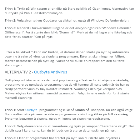
Trinn 1:
Trykk på Win-tasten eller klikk på Start og klikk på Gear-ikonet. Alternativt kan
du trykke på Win + I-tastekombinasjon.
Trinn 2:
Velg alternativet Oppdater og sikkerhet, og gå til Windows Defender-delen.
Trinn 3:
Nederst i forsvarsinnstillingene er det avkrysningsruten "Windows Defender
Offline scan". For å starte den, klikk "Skann nå". Merk at du må lagre alle ikke-lagrede
data før du starter PCen på nytt.
Etter å ha klikket "Skann nå" burton, vil datamaskinen starte på nytt og automatisk
begynne å søke på virus og skadelig programvare. Etter at skanningen er fullført,
starter datamaskinen på nytt, og i varslene vil du se en rapport om den fullførte
skanningen.
ALTERNATIV 2 -
Outbyte Antivirus
Outbyte-produkter er et av de mest populære og effektive for å bekjempe skadelig
programvare og uønskede programmer, og de vil komme til nytte selv når du har et
tredjepartsantivirus av høy kvalitet installert. Skanning i den nye versjonen av
Malwarebytes kan utføres i sanntid og manuelt. Følg trinnene nedenfor for å starte
manuell skanning:
Trinn 1:
Start
Outbyte
-programmet og klikk på
Skann nå
-knappen. Du kan også velge
Skannealternativ på venstre side av programmets vindu og klikke på
Full skanning
.
Systemet begynner å skanne, og du vil kunne se skanningsresultatene.
Trinn 2:
Velg elementene du vil karantene, og trykk på knappen "Karantene valgt". Når
du blir satt i karantene, kan du bli bedt om å starte datamaskinen på nytt.
Trinn 3:
Etter at programmet har startet på nytt, kan du slette alle objekter i