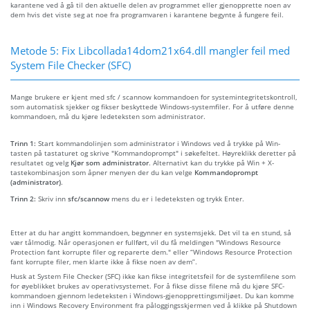
karantene ved å gå til den aktuelle delen av programmet eller gjenopprette noen av
dem hvis det viste seg at noe fra programvaren i karantene begynte å fungere feil.
Metode 5: Fix Libcollada14dom21x64.dll mangler feil med
System File Checker (SFC)
Mange brukere er kjent med sfc / scannow kommandoen for systemintegritetskontroll,
som automatisk sjekker og fikser beskyttede Windows-systemfiler. For å utføre denne
kommandoen, må du kjøre ledeteksten som administrator.
Trinn 1:
Start kommandolinjen som administrator i Windows ved å trykke på Win-
tasten på tastaturet og skrive "Kommandoprompt" i søkefeltet. Høyreklikk deretter på
resultatet og velg
Kjør som administrator
. Alternativt kan du trykke på Win + X-
tastekombinasjon som åpner menyen der du kan velge
Kommandoprompt
(administrator)
.
Trinn 2:
Skriv inn
sfc/scannow
mens du er i ledeteksten og trykk Enter.
Etter at du har angitt kommandoen, begynner en systemsjekk. Det vil ta en stund, så
vær tålmodig. Når operasjonen er fullført, vil du få meldingen "Windows Resource
Protection fant korrupte filer og reparerte dem." eller “Windows Resource Protection
fant korrupte filer, men klarte ikke å fikse noen av dem”.
Husk at System File Checker (SFC) ikke kan fikse integritetsfeil for de systemfilene som
for øyeblikket brukes av operativsystemet. For å fikse disse filene må du kjøre SFC-
kommandoen gjennom ledeteksten i Windows-gjenopprettingsmiljøet. Du kan komme
inn i Windows Recovery Environment fra påloggingsskjermen ved å klikke på Shutdown