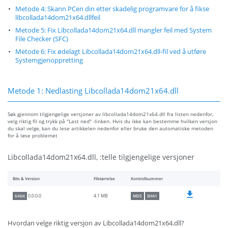
Metode 4: Skann PCen din etter skadelig programvare for å fikse
libcollada14dom21x64.dllfeil
Metode 5: Fix Libcollada14dom21x64.dll mangler feil med System
File Checker (SFC)
Metode 6: Fix ødelagt Libcollada14dom21x64.dll-fil ved å utføre
Systemgjenoppretting
Metode 1: Nedlasting Libcollada14dom21x64.dll
Søk gjennom tilgjengelige versjoner av libcollada14dom21x64.dll fra listen nedenfor,
velg riktig fil og trykk på "Last ned" -linken. Hvis du ikke kan bestemme hvilken versjon
du skal velge, kan du lese artikkelen nedenfor eller bruke den automatiske metoden
for å løse problemet
Libcollada14dom21x64.dll, :telle tilgjengelige versjoner
Bits & Version
Filstørrelse
Kontrollsummer
4.1 MB
0.0.0.0
64bit
MD5
SHA1
Hvordan velge riktig versjon av Libcollada14dom21x64.dll?