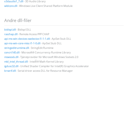
x3daudio1_7.dll
- 3D Audio Library
wldcore.dll
- Windows Live Client Shared Platform Module
Andre dll-filer
bidispl.dll
- Bidispl DLL
raschap.dll
- Remote Access PPP CHAP
api-ms-win-devices-swdevice-l1-1-1.dll
- ApiSet Stub DLL
api-ms-win-core-misc-l1-1-0.dll
- ApiSet Stub DLL
stringeditruntime.dll
- StringEdit Runtime
concrt140.dll
- Microsoft® Concurrency Runtime Library
mswsock.dll
- Tjänstprovider för Microsoft Windows Sockets 2.0
mkl_intel_thread.dll
- IntelÂ® Math Kernel Library
igdusc32.dll
- Unified Shader Compiler for Intel(R) Graphics Accelerator
brserif.dll
- Serial driver access DLL for Resource Manager