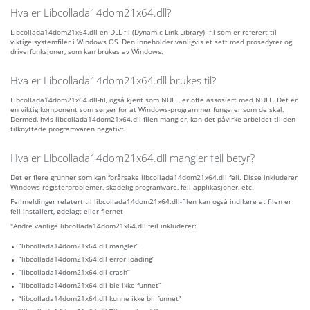
Hva er Libcollada14dom21x64.dll?
Libcollada14dom21x64.dll en DLL-fil (Dynamic Link Library) -fil som er referert til
viktige systemfiler i Windows OS. Den inneholder vanligvis et sett med prosedyrer og
driverfunksjoner, som kan brukes av Windows.
Hva er Libcollada14dom21x64.dll brukes til?
Libcollada14dom21x64.dll-fil, også kjent som NULL, er ofte assosiert med NULL. Det er
en viktig komponent som sørger for at Windows-programmer fungerer som de skal.
Dermed, hvis libcollada14dom21x64.dll-filen mangler, kan det påvirke arbeidet til den
tilknyttede programvaren negativt
Hva er Libcollada14dom21x64.dll mangler feil betyr?
Det er flere grunner som kan forårsake libcollada14dom21x64.dll feil. Disse inkluderer
Windows-registerproblemer, skadelig programvare, feil applikasjoner, etc.
Feilmeldinger relatert til libcollada14dom21x64.dll-filen kan også indikere at filen er
feil installert, ødelagt eller fjernet
"Andre vanlige libcollada14dom21x64.dll feil inkluderer:
“libcollada14dom21x64.dll mangler”
“libcollada14dom21x64.dll error loading”
“libcollada14dom21x64.dll crash”
“libcollada14dom21x64.dll ble ikke funnet”
“libcollada14dom21x64.dll kunne ikke bli funnet”