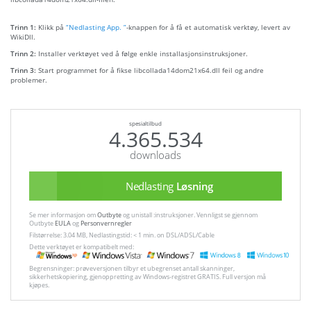
Trinn 1:
Klikk på
“Nedlasting App. ”
-knappen for å få et automatisk verktøy, levert av
WikiDll.
Trinn 2:
Installer verktøyet ved å følge enkle installasjonsinstruksjoner.
Trinn 3:
Start programmet for å fikse libcollada14dom21x64.dll feil og andre
problemer.
spesialtilbud
4.365.534
downloads
Nedlasting
Løsning
Se mer informasjon om
Outbyte
og unistall :instruksjoner. Vennligst se gjennom
Outbyte
EULA
og
Personvernregler
Filstørrelse: 3.04 MB, Nedlastingstid: < 1 min. on DSL/ADSL/Cable
Dette verktøyet er kompatibelt med:
Begrensninger: prøveversjonen tilbyr et ubegrenset antall skanninger,
sikkerhetskopiering, gjenoppretting av Windows-registret GRATIS. Full versjon må
kjøpes.