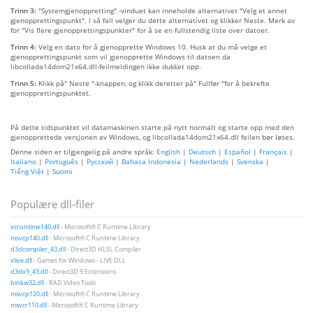
Trinn 3:
"Systemgjenoppretting" -vinduet kan inneholde alternativet "Velg et annet
gjenopprettingspunkt". I så fall velger du dette alternativet og klikker Neste. Merk av
for "Vis flere gjenopprettingspunkter" for å se en fullstendig liste over datoer.
Trinn 4:
Velg en dato for å gjenopprette Windows 10. Husk at du må velge et
gjenopprettingspunkt som vil gjenopprette Windows til datoen da
libcollada14dom21x64.dll-feilmeldingen ikke dukket opp.
Trinn 5:
Klikk på" Neste "-knappen, og klikk deretter på" Fullfør "for å bekrefte
gjenopprettingspunktet.
På dette tidspunktet vil datamaskinen starte på nytt normalt og starte opp med den
gjenopprettede versjonen av Windows, og libcollada14dom21x64.dll feilen bør løses.
Denne siden er tilgjengelig på andre språk:
English
|
Deutsch
|
Español
|
Français
|
Italiano
|
Português
|
Русский
|
Bahasa Indonesia
|
Nederlands
|
Svenska
|
Tiếng Việt
|
Suomi
Populære dll-filer
vcruntime140.dll
- Microsoft® C Runtime Library
msvcp140.dll
- Microsoft® C Runtime Library
d3dcompiler_43.dll
- Direct3D HLSL Compiler
xlive.dll
- Games for Windows - LIVE DLL
d3dx9_43.dll
- Direct3D 9 Extensions
binkw32.dll
- RAD Video Tools
msvcp120.dll
- Microsoft® C Runtime Library
msvcr110.dll
- Microsoft® C Runtime Library