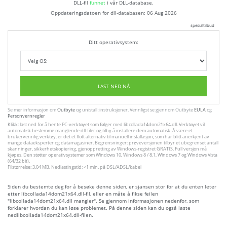
DLL-fil
funnet
i vår DLL-database.
Oppdateringsdatoen for dll-databasen:
06 Aug 2026
spesialtilbud
Ditt operativsystem:
LAST NED NÅ
Se mer informasjon om
Outbyte
og unistall :instruksjoner. Vennligst se gjennom Outbyte
EULA
og
Personvernregler
Klikk: last ned for å hente PC-verktøyet som følger med libcollada14dom21x64.dll. Verktøyet vil
automatisk bestemme manglende dll-filer og tilby å installere dem automatisk. Å være et
brukervennlig verktøy, er det et flott alternativ til manuell installasjon, som har blitt anerkjent av
mange dataeksperter og datamagasiner. Begrensninger: prøveversjonen tilbyr et ubegrenset antall
skanninger, sikkerhetskopiering, gjenoppretting av Windows-registret GRATIS. Full versjon må
kjøpes. Den støtter operativsystemer som Windows 10, Windows 8 / 8.1, Windows 7 og Windows Vista
(64/32 bit).
Filstørrelse: 3,04 MB, Nedlastingstid: <1 min. på DSL/ADSL/kabel
Siden du bestemte deg for å besøke denne siden, er sjansen stor for at du enten leter
etter libcollada14dom21x64.dll-fil, eller en måte å fikse feilen
"libcollada14dom21x64.dll mangler". Se gjennom informasjonen nedenfor, som
forklarer hvordan du kan løse problemet. På denne siden kan du også laste
nedlibcollada14dom21x64.dll-filen.