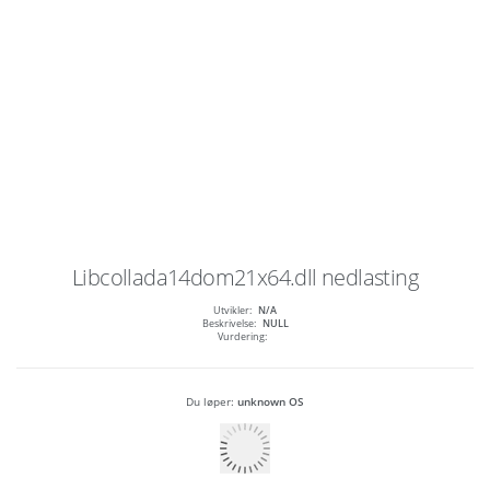
Libcollada14dom21x64.dll
nedlasting
Utvikler:
N/A
Beskrivelse:
NULL
Vurdering:
Du løper:
unknown OS