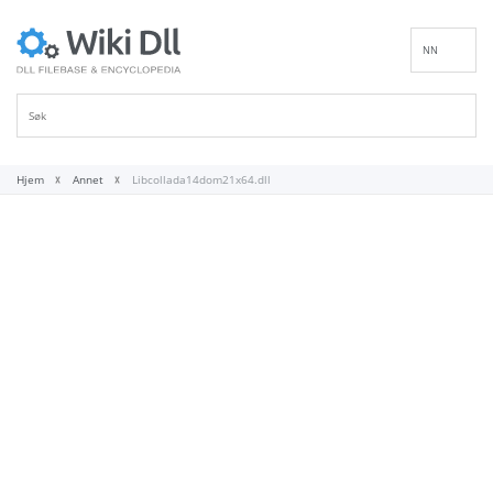
NN
EN
DE
ES
FR
Hjem
Annet
Libcollada14dom21x64.dll
IT
PT
RU
ID
NL
SV
VI
FI