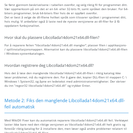
Se først gjennom beskrivelsene i tabellen ovenfor, og velg riktig fil for programmet ditt.
Vær oppmerksom på om det er en 64- eller 32-bits fil, samt språket den bruker. For 64-
biters programmer, bruk 64-biters filer hvis de er oppført ovenfor.
Det er best å velge de dll-filene hvilket språk som tilsvarer språket i programmet ditt,
hvis mulig. Vi anbefaler også å laste ned de nyeste versjonene av dll-filer for å få
oppdatert funksjonalitet.
Hvor skal du plassere Libcollada14dom21x64.dll-filen?
For å reparere feilen "libcollada14dom21x64.dll mangler", plasser filen i applikasjons-
/ spillinstallasjonsmappen. Alternativt kan du plassere libcollada14dom21x64.dll-filen
i Windows-systemkatalogen.
Hvordan registrere deg Libcollada14dom21x64.dll?
Hvis det å løse den manglende libcollada14dom21x64.dll-filen i riktig katalog ikke
løser problemet, må du registrere den. For å gjøre det, kopier DLL-filen til mappen C: \
Windows \ System32, og åpne en ledetekst med administratorrettigheter. Der skriver
du inn “regsvr32 libcollada14dom21x64.dll” og trykker Enter.
Metode 2: Fiks den manglende Libcollada14dom21x64.dll-
feil automatisk
Med WikiDll Fixer kan du automatisk reparere libcollada14dom21x64.dll feil. Verktøyet
laster ikke bare ned den riktige versjonen av libcollada14dom21x64.dll helt gratis og
foreslår riktig katalog for å installere den, men løser også andre problemer relatert til
libcollada14dom21x64.dll-filen.