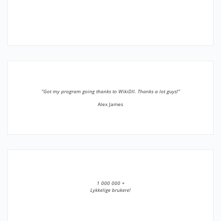
”Got my program going thanks to WikiDll. Thanks a lot guys!”
Alex James
1 000 000 +
Lykkelige brukere!