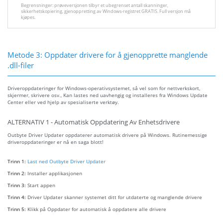
Begrensninger: prøveversjonen tilbyr et ubegrenset antall skanninger,
sikkerhetskopiering, gjenoppretting av Windows-registret GRATIS. Full versjon må
kjøpes.
Metode 3: Oppdater drivere for å gjenopprette manglende
.dll-filer
Driveroppdateringer for Windows-operativsystemet, så vel som for nettverkskort,
skjermer, skrivere osv., Kan lastes ned uavhengig og installeres fra Windows Update
Center eller ved hjelp av spesialiserte verktøy.
ALTERNATIV 1 - Automatisk Oppdatering Av Enhetsdrivere
Outbyte Driver Updater oppdaterer automatisk drivere på Windows. Rutinemessige
driveroppdateringer er nå en saga blott!
Trinn 1:
Last ned Outbyte Driver Updater
Trinn 2:
Installer applikasjonen
Trinn 3:
Start appen
Trinn 4:
Driver Updater skanner systemet ditt for utdaterte og manglende drivere
Trinn 5:
Klikk på Oppdater for automatisk å oppdatere alle drivere