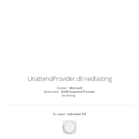
UnattendProvider.dll
nedlasting
Utvikler:
Microsoft
Beskrivelse:
DISM Unattend Provider
Vurdering:
Du løper:
unknown OS