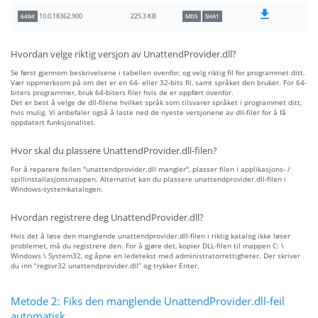
225.3 KB
10.0.18362.900
64bit
MD5
SHA1
Hvordan velge riktig versjon av UnattendProvider.dll?
Se først gjennom beskrivelsene i tabellen ovenfor, og velg riktig fil for programmet ditt.
Vær oppmerksom på om det er en 64- eller 32-bits fil, samt språket den bruker. For 64-
biters programmer, bruk 64-biters filer hvis de er oppført ovenfor.
Det er best å velge de dll-filene hvilket språk som tilsvarer språket i programmet ditt,
hvis mulig. Vi anbefaler også å laste ned de nyeste versjonene av dll-filer for å få
oppdatert funksjonalitet.
Hvor skal du plassere UnattendProvider.dll-filen?
For å reparere feilen "unattendprovider.dll mangler", plasser filen i applikasjons- /
spillinstallasjonsmappen. Alternativt kan du plassere unattendprovider.dll-filen i
Windows-systemkatalogen.
Hvordan registrere deg UnattendProvider.dll?
Hvis det å løse den manglende unattendprovider.dll-filen i riktig katalog ikke løser
problemet, må du registrere den. For å gjøre det, kopier DLL-filen til mappen C: \
Windows \ System32, og åpne en ledetekst med administratorrettigheter. Der skriver
du inn “regsvr32 unattendprovider.dll” og trykker Enter.
Metode 2: Fiks den manglende UnattendProvider.dll-feil
automatisk