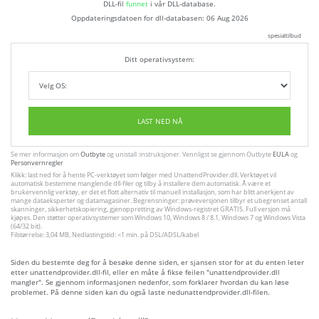
DLL-fil
funnet
i vår DLL-database.
Oppdateringsdatoen for dll-databasen:
06 Aug 2026
spesialtilbud
Ditt operativsystem:
LAST NED NÅ
Se mer informasjon om
Outbyte
og unistall :instruksjoner. Vennligst se gjennom Outbyte
EULA
og
Personvernregler
Klikk: last ned for å hente PC-verktøyet som følger med UnattendProvider.dll. Verktøyet vil
automatisk bestemme manglende dll-filer og tilby å installere dem automatisk. Å være et
brukervennlig verktøy, er det et flott alternativ til manuell installasjon, som har blitt anerkjent av
mange dataeksperter og datamagasiner. Begrensninger: prøveversjonen tilbyr et ubegrenset antall
skanninger, sikkerhetskopiering, gjenoppretting av Windows-registret GRATIS. Full versjon må
kjøpes. Den støtter operativsystemer som Windows 10, Windows 8 / 8.1, Windows 7 og Windows Vista
(64/32 bit).
Filstørrelse: 3,04 MB, Nedlastingstid: <1 min. på DSL/ADSL/kabel
Siden du bestemte deg for å besøke denne siden, er sjansen stor for at du enten leter
etter unattendprovider.dll-fil, eller en måte å fikse feilen "unattendprovider.dll
mangler". Se gjennom informasjonen nedenfor, som forklarer hvordan du kan løse
problemet. På denne siden kan du også laste nedunattendprovider.dll-filen.