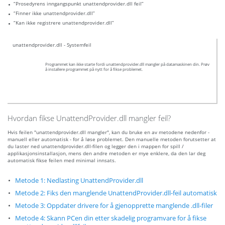
“Prosedyrens inngangspunkt unattendprovider.dll feil”
“Finner ikke unattendprovider.dll”
“Kan ikke registrere unattendprovider.dll”
unattendprovider.dll - Systemfeil
Programmet kan ikke starte fordi unattendprovider.dll mangler på datamaskinen din. Prøv
å installere programmet på nytt for å fikse problemet.
Hvordan fikse UnattendProvider.dll mangler feil?
Hvis feilen "unattendprovider.dll mangler", kan du bruke en av metodene nedenfor -
manuell eller automatisk - for å løse problemet. Den manuelle metoden forutsetter at
du laster ned unattendprovider.dll-filen og legger den i mappen for spill /
applikasjonsinstallasjon, mens den andre metoden er mye enklere, da den lar deg
automatisk fikse feilen med minimal innsats.
Metode 1: Nedlasting UnattendProvider.dll
Metode 2: Fiks den manglende UnattendProvider.dll-feil automatisk
Metode 3: Oppdater drivere for å gjenopprette manglende .dll-filer
Metode 4: Skann PCen din etter skadelig programvare for å fikse