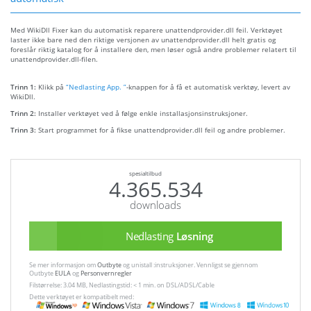
Med WikiDll Fixer kan du automatisk reparere unattendprovider.dll feil. Verktøyet
laster ikke bare ned den riktige versjonen av unattendprovider.dll helt gratis og
foreslår riktig katalog for å installere den, men løser også andre problemer relatert til
unattendprovider.dll-filen.
Trinn 1:
Klikk på
“Nedlasting App. ”
-knappen for å få et automatisk verktøy, levert av
WikiDll.
Trinn 2:
Installer verktøyet ved å følge enkle installasjonsinstruksjoner.
Trinn 3:
Start programmet for å fikse unattendprovider.dll feil og andre problemer.
spesialtilbud
4.365.534
downloads
Nedlasting
Løsning
Se mer informasjon om
Outbyte
og unistall :instruksjoner. Vennligst se gjennom
Outbyte
EULA
og
Personvernregler
Filstørrelse: 3.04 MB, Nedlastingstid: < 1 min. on DSL/ADSL/Cable
Dette verktøyet er kompatibelt med: