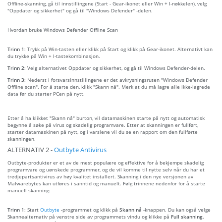
Offline-skanning, gå til innstillingene (Start - Gear-ikonet eller Win + I-nøkkelen), velg
"Oppdater og sikkerhet" og gå til "Windows Defender" -delen.
Hvordan bruke Windows Defender Offline Scan
Trinn 1:
Trykk på Win-tasten eller klikk på Start og klikk på Gear-ikonet. Alternativt kan
du trykke på Win + I-tastekombinasjon.
Trinn 2:
Velg alternativet Oppdater og sikkerhet, og gå til Windows Defender-delen.
Trinn 3:
Nederst i forsvarsinnstillingene er det avkrysningsruten "Windows Defender
Offline scan". For å starte den, klikk "Skann nå". Merk at du må lagre alle ikke-lagrede
data før du starter PCen på nytt.
Etter å ha klikket "Skann nå" burton, vil datamaskinen starte på nytt og automatisk
begynne å søke på virus og skadelig programvare. Etter at skanningen er fullført,
starter datamaskinen på nytt, og i varslene vil du se en rapport om den fullførte
skanningen.
ALTERNATIV 2 -
Outbyte Antivirus
Outbyte-produkter er et av de mest populære og effektive for å bekjempe skadelig
programvare og uønskede programmer, og de vil komme til nytte selv når du har et
tredjepartsantivirus av høy kvalitet installert. Skanning i den nye versjonen av
Malwarebytes kan utføres i sanntid og manuelt. Følg trinnene nedenfor for å starte
manuell skanning:
Trinn 1:
Start
Outbyte
-programmet og klikk på
Skann nå
-knappen. Du kan også velge
Skannealternativ på venstre side av programmets vindu og klikke på
Full skanning
.