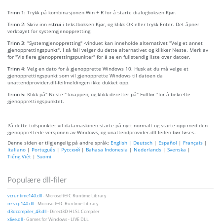
Trinn 1:
Trykk på kombinasjonen Win + R for å starte dialogboksen Kjør.
Trinn 2:
Skriv inn
rstrui
i tekstboksen Kjør, og klikk OK eller trykk Enter. Det åpner
verktøyet for systemgjenoppretting.
Trinn 3:
"Systemgjenoppretting" -vinduet kan inneholde alternativet "Velg et annet
gjenopprettingspunkt". I så fall velger du dette alternativet og klikker Neste. Merk av
for "Vis flere gjenopprettingspunkter" for å se en fullstendig liste over datoer.
Trinn 4:
Velg en dato for å gjenopprette Windows 10. Husk at du må velge et
gjenopprettingspunkt som vil gjenopprette Windows til datoen da
unattendprovider.dll-feilmeldingen ikke dukket opp.
Trinn 5:
Klikk på" Neste "-knappen, og klikk deretter på" Fullfør "for å bekrefte
gjenopprettingspunktet.
På dette tidspunktet vil datamaskinen starte på nytt normalt og starte opp med den
gjenopprettede versjonen av Windows, og unattendprovider.dll feilen bør løses.
Denne siden er tilgjengelig på andre språk:
English
|
Deutsch
|
Español
|
Français
|
Italiano
|
Português
|
Русский
|
Bahasa Indonesia
|
Nederlands
|
Svenska
|
Tiếng Việt
|
Suomi
Populære dll-filer
vcruntime140.dll
- Microsoft® C Runtime Library
msvcp140.dll
- Microsoft® C Runtime Library
d3dcompiler_43.dll
- Direct3D HLSL Compiler
xlive.dll
- Games for Windows - LIVE DLL