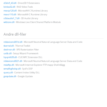
d3dx9_43.dll
- Direct3D 9 Extensions
binkw32.dll
- RAD Video Tools
msvcp120.dll
- Microsoft® C Runtime Library
msvcr110.dll
- Microsoft® C Runtime Library
x3daudio1_7.dll
- 3D Audio Library
wldcore.dll
- Windows Live Client Shared Platform Module
Andre dll-filer
nlslexicons001d.dll
- Microsoft Neutral Natural Language Server Data and Code
tkernel.dll
- TKernel Toolkit
dedrvor.dll
- XPS Rasterization Filter
uxlib.dll
- Setup Wizard Framework
hpqmfc09.dll
- CUE MFC Extension DLL
nlslexicons0021.dll
- Microsoft Neutral Natural Language Server Data and Code
msieftp.dll
- Microsoft Internet Explorer FTP-mapp Shell-tillägg
wmalfxgfxdsp.dll
- SysFx DSP
query.dll
- Content Index Utility DLL
goopdate.dll
- Google Update