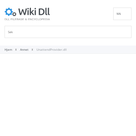
NN
EN
DE
ES
FR
Hjem
Annet
UnattendProvider.dll
IT
PT
RU
ID
NL
SV
VI
FI