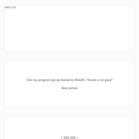
Wiki Dll
”Got my program going thanks to WikiDll. Thanks a lot guys!”
Alex James
1 000 000 +