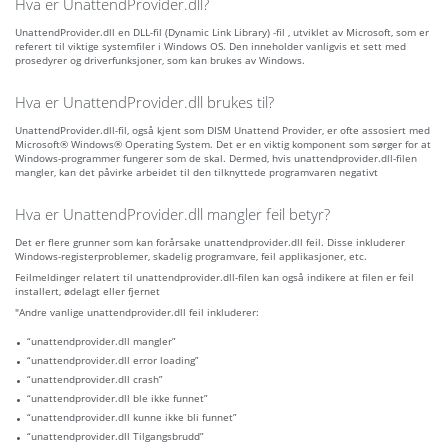
Hva er UnattendProvider.dll?
UnattendProvider.dll en DLL-fil (Dynamic Link Library) -fil , utviklet av Microsoft, som er
referert til viktige systemfiler i Windows OS. Den inneholder vanligvis et sett med
prosedyrer og driverfunksjoner, som kan brukes av Windows.
Hva er UnattendProvider.dll brukes til?
UnattendProvider.dll-fil, også kjent som DISM Unattend Provider, er ofte assosiert med
Microsoft® Windows® Operating System. Det er en viktig komponent som sørger for at
Windows-programmer fungerer som de skal. Dermed, hvis unattendprovider.dll-filen
mangler, kan det påvirke arbeidet til den tilknyttede programvaren negativt
Hva er UnattendProvider.dll mangler feil betyr?
Det er flere grunner som kan forårsake unattendprovider.dll feil. Disse inkluderer
Windows-registerproblemer, skadelig programvare, feil applikasjoner, etc.
Feilmeldinger relatert til unattendprovider.dll-filen kan også indikere at filen er feil
installert, ødelagt eller fjernet
"Andre vanlige unattendprovider.dll feil inkluderer:
“unattendprovider.dll mangler”
“unattendprovider.dll error loading”
“unattendprovider.dll crash”
“unattendprovider.dll ble ikke funnet”
“unattendprovider.dll kunne ikke bli funnet”
“unattendprovider.dll Tilgangsbrudd”