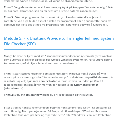
Systemet begynner å skanne, og du vil kunne se skanningsresultatene.
Trinn 2:
Velg elementene du vil karantene, og trykk på knappen "Karantene valgt". Når
du blir satt i karantene, kan du bli bedt om å starte datamaskinen på nytt.
Trinn 3:
Etter at programmet har startet på nytt, kan du slette alle objekter i
karantene ved å gå til den aktuelle delen av programmet eller gjenopprette noen av
dem hvis det viste seg at noe fra programvaren i karantene begynte å fungere feil.
Metode 5: Fix UnattendProvider.dll mangler feil med System
File Checker (SFC)
Mange brukere er kjent med sfc / scannow kommandoen for systemintegritetskontroll,
som automatisk sjekker og fikser beskyttede Windows-systemfiler. For å utføre denne
kommandoen, må du kjøre ledeteksten som administrator.
Trinn 1:
Start kommandolinjen som administrator i Windows ved å trykke på Win-
tasten på tastaturet og skrive "Kommandoprompt" i søkefeltet. Høyreklikk deretter på
resultatet og velg
Kjør som administrator
. Alternativt kan du trykke på Win + X-
tastekombinasjon som åpner menyen der du kan velge
Kommandoprompt
(administrator)
.
Trinn 2:
Skriv inn
sfc/scannow
mens du er i ledeteksten og trykk Enter.
Etter at du har angitt kommandoen, begynner en systemsjekk. Det vil ta en stund, så
vær tålmodig. Når operasjonen er fullført, vil du få meldingen "Windows Resource
Protection fant korrupte filer og reparerte dem." eller “Windows Resource Protection