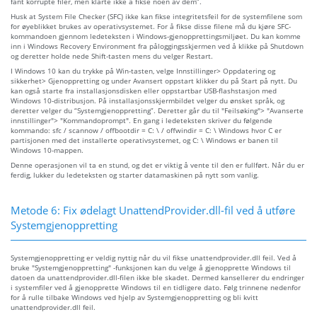
fant korrupte filer, men klarte ikke å fikse noen av dem”.
Husk at System File Checker (SFC) ikke kan fikse integritetsfeil for de systemfilene som
for øyeblikket brukes av operativsystemet. For å fikse disse filene må du kjøre SFC-
kommandoen gjennom ledeteksten i Windows-gjenopprettingsmiljøet. Du kan komme
inn i Windows Recovery Environment fra påloggingsskjermen ved å klikke på Shutdown
og deretter holde nede Shift-tasten mens du velger Restart.
I Windows 10 kan du trykke på Win-tasten, velge Innstillinger> Oppdatering og
sikkerhet> Gjenoppretting og under Avansert oppstart klikker du på Start på nytt. Du
kan også starte fra installasjonsdisken eller oppstartbar USB-flashstasjon med
Windows 10-distribusjon. På installasjonsskjermbildet velger du ønsket språk, og
deretter velger du “Systemgjenoppretting”. Deretter går du til "Feilsøking"> "Avanserte
innstillinger"> "Kommandoprompt". En gang i ledeteksten skriver du følgende
kommando: sfc / scannow / offbootdir = C: \ / offwindir = C: \ Windows hvor C er
partisjonen med det installerte operativsystemet, og C: \ Windows er banen til
Windows 10-mappen.
Denne operasjonen vil ta en stund, og det er viktig å vente til den er fullført. Når du er
ferdig, lukker du ledeteksten og starter datamaskinen på nytt som vanlig.
Metode 6: Fix ødelagt UnattendProvider.dll-fil ved å utføre
Systemgjenoppretting
Systemgjenoppretting er veldig nyttig når du vil fikse unattendprovider.dll feil. Ved å
bruke "Systemgjenoppretting" -funksjonen kan du velge å gjenopprette Windows til
datoen da unattendprovider.dll-filen ikke ble skadet. Dermed kansellerer du endringer
i systemfiler ved å gjenopprette Windows til en tidligere dato. Følg trinnene nedenfor
for å rulle tilbake Windows ved hjelp av Systemgjenoppretting og bli kvitt
unattendprovider.dll feil.