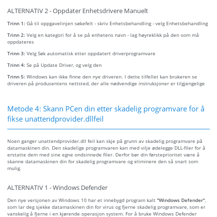
ALTERNATIV 2 - Oppdater Enhetsdrivere Manuelt
Trinn 1:
Gå til oppgavelinjen søkefelt - skriv Enhetsbehandling - velg Enhetsbehandling
Trinn 2:
Velg en kategori for å se på enhetens navn - lag høyreklikk på den som må
oppdateres
Trinn 3:
Velg Søk automatisk etter oppdatert driverprogramvare
Trinn 4:
Se på Update Driver, og velg den
Trinn 5:
Windows kan ikke finne den nye driveren. I dette tilfellet kan brukeren se
driveren på produsentens nettsted, der alle nødvendige instruksjoner er tilgjengelige
Metode 4: Skann PCen din etter skadelig programvare for å
fikse unattendprovider.dllfeil
Noen ganger unattendprovider.dll feil kan skje på grunn av skadelig programvare på
datamaskinen din. Den skadelige programvaren kan med vilje ødelegge DLL-filer for å
erstatte dem med sine egne ondsinnede filer. Derfor bør din førsteprioritet være å
skanne datamaskinen din for skadelig programvare og eliminere den så snart som
mulig.
ALTERNATIV 1 - Windows Defender
Den nye versjonen av Windows 10 har et innebygd program kalt
"Windows Defender"
,
som lar deg sjekke datamaskinen din for virus og fjerne skadelig programvare, som er
vanskelig å fjerne i en kjørende operasjon system. For å bruke Windows Defender