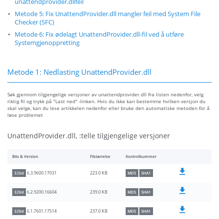
unattendprovider.dllfeil
Metode 5: Fix UnattendProvider.dll mangler feil med System File
Checker (SFC)
Metode 6: Fix ødelagt UnattendProvider.dll-fil ved å utføre
Systemgjenoppretting
Metode 1: Nedlasting UnattendProvider.dll
Søk gjennom tilgjengelige versjoner av unattendprovider.dll fra listen nedenfor, velg
riktig fil og trykk på "Last ned" -linken. Hvis du ikke kan bestemme hvilken versjon du
skal velge, kan du lese artikkelen nedenfor eller bruke den automatiske metoden for å
løse problemet
UnattendProvider.dll, :telle tilgjengelige versjoner
Bits & Version
Filstørrelse
Kontrollsummer
223.0 KB
6.3.9600.17031
32bit
MD5
SHA1
239.0 KB
6.2.9200.16604
32bit
MD5
SHA1
237.0 KB
6.1.7601.17514
32bit
MD5
SHA1