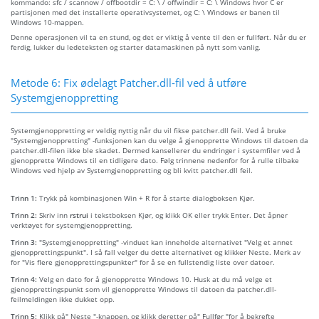
kommando: sfc / scannow / offbootdir = C: \ / offwindir = C: \ Windows hvor C er
partisjonen med det installerte operativsystemet, og C: \ Windows er banen til
Windows 10-mappen.
Denne operasjonen vil ta en stund, og det er viktig å vente til den er fullført. Når du er
ferdig, lukker du ledeteksten og starter datamaskinen på nytt som vanlig.
Metode 6: Fix ødelagt Patcher.dll-fil ved å utføre
Systemgjenoppretting
Systemgjenoppretting er veldig nyttig når du vil fikse patcher.dll feil. Ved å bruke
"Systemgjenoppretting" -funksjonen kan du velge å gjenopprette Windows til datoen da
patcher.dll-filen ikke ble skadet. Dermed kansellerer du endringer i systemfiler ved å
gjenopprette Windows til en tidligere dato. Følg trinnene nedenfor for å rulle tilbake
Windows ved hjelp av Systemgjenoppretting og bli kvitt patcher.dll feil.
Trinn 1:
Trykk på kombinasjonen Win + R for å starte dialogboksen Kjør.
Trinn 2:
Skriv inn
rstrui
i tekstboksen Kjør, og klikk OK eller trykk Enter. Det åpner
verktøyet for systemgjenoppretting.
Trinn 3:
"Systemgjenoppretting" -vinduet kan inneholde alternativet "Velg et annet
gjenopprettingspunkt". I så fall velger du dette alternativet og klikker Neste. Merk av
for "Vis flere gjenopprettingspunkter" for å se en fullstendig liste over datoer.
Trinn 4:
Velg en dato for å gjenopprette Windows 10. Husk at du må velge et
gjenopprettingspunkt som vil gjenopprette Windows til datoen da patcher.dll-
feilmeldingen ikke dukket opp.
Trinn 5:
Klikk på" Neste "-knappen, og klikk deretter på" Fullfør "for å bekrefte