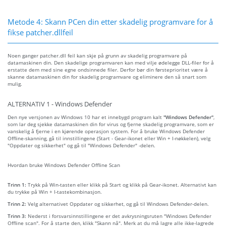
Metode 4: Skann PCen din etter skadelig programvare for å
fikse patcher.dllfeil
Noen ganger patcher.dll feil kan skje på grunn av skadelig programvare på
datamaskinen din. Den skadelige programvaren kan med vilje ødelegge DLL-filer for å
erstatte dem med sine egne ondsinnede filer. Derfor bør din førsteprioritet være å
skanne datamaskinen din for skadelig programvare og eliminere den så snart som
mulig.
ALTERNATIV 1 - Windows Defender
Den nye versjonen av Windows 10 har et innebygd program kalt
"Windows Defender"
,
som lar deg sjekke datamaskinen din for virus og fjerne skadelig programvare, som er
vanskelig å fjerne i en kjørende operasjon system. For å bruke Windows Defender
Offline-skanning, gå til innstillingene (Start - Gear-ikonet eller Win + I-nøkkelen), velg
"Oppdater og sikkerhet" og gå til "Windows Defender" -delen.
Hvordan bruke Windows Defender Offline Scan
Trinn 1:
Trykk på Win-tasten eller klikk på Start og klikk på Gear-ikonet. Alternativt kan
du trykke på Win + I-tastekombinasjon.
Trinn 2:
Velg alternativet Oppdater og sikkerhet, og gå til Windows Defender-delen.
Trinn 3:
Nederst i forsvarsinnstillingene er det avkrysningsruten "Windows Defender
Offline scan". For å starte den, klikk "Skann nå". Merk at du må lagre alle ikke-lagrede