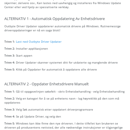
skjermer, skrivere osv., Kan lastes ned uavhengig og installeres fra Windows Update
Center eller ved hjelp av spesialiserte verktøy.
ALTERNATIV 1 - Automatisk Oppdatering Av Enhetsdrivere
Outbyte Driver Updater oppdaterer automatisk drivere på Windows. Rutinemessige
driveroppdateringer er nå en saga blott!
Trinn 1:
Last ned Outbyte Driver Updater
Trinn 2:
Installer applikasjonen
Trinn 3:
Start appen
Trinn 4:
Driver Updater skanner systemet ditt for utdaterte og manglende drivere
Trinn 5:
Klikk på Oppdater for automatisk å oppdatere alle drivere
ALTERNATIV 2 - Oppdater Enhetsdrivere Manuelt
Trinn 1:
Gå til oppgavelinjen søkefelt - skriv Enhetsbehandling - velg Enhetsbehandling
Trinn 2:
Velg en kategori for å se på enhetens navn - lag høyreklikk på den som må
oppdateres
Trinn 3:
Velg Søk automatisk etter oppdatert driverprogramvare
Trinn 4:
Se på Update Driver, og velg den
Trinn 5:
Windows kan ikke finne den nye driveren. I dette tilfellet kan brukeren se
driveren på produsentens nettsted, der alle nødvendige instruksjoner er tilgjengelige