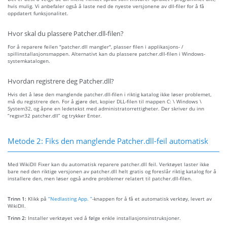
hvis mulig. Vi anbefaler også å laste ned de nyeste versjonene av dll-filer for å få
oppdatert funksjonalitet.
Hvor skal du plassere Patcher.dll-filen?
For å reparere feilen "patcher.dll mangler", plasser filen i applikasjons- /
spillinstallasjonsmappen. Alternativt kan du plassere patcher.dll-filen i Windows-
systemkatalogen.
Hvordan registrere deg Patcher.dll?
Hvis det å løse den manglende patcher.dll-filen i riktig katalog ikke løser problemet,
må du registrere den. For å gjøre det, kopier DLL-filen til mappen C: \ Windows \
System32, og åpne en ledetekst med administratorrettigheter. Der skriver du inn
“regsvr32 patcher.dll” og trykker Enter.
Metode 2: Fiks den manglende Patcher.dll-feil automatisk
Med WikiDll Fixer kan du automatisk reparere patcher.dll feil. Verktøyet laster ikke
bare ned den riktige versjonen av patcher.dll helt gratis og foreslår riktig katalog for å
installere den, men løser også andre problemer relatert til patcher.dll-filen.
Trinn 1:
Klikk på
“Nedlasting App. ”
-knappen for å få et automatisk verktøy, levert av
WikiDll.
Trinn 2:
Installer verktøyet ved å følge enkle installasjonsinstruksjoner.