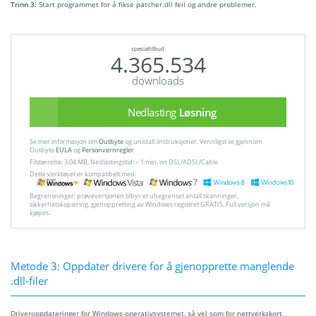
Trinn 3:
Start programmet for å fikse patcher.dll feil og andre problemer.
spesialtilbud
4.365.534
downloads
Nedlasting
Løsning
Se mer informasjon om
Outbyte
og unistall :instruksjoner. Vennligst se gjennom
Outbyte
EULA
og
Personvernregler
Filstørrelse: 3.04 MB, Nedlastingstid: < 1 min. on DSL/ADSL/Cable
Dette verktøyet er kompatibelt med:
Begrensninger: prøveversjonen tilbyr et ubegrenset antall skanninger,
sikkerhetskopiering, gjenoppretting av Windows-registret GRATIS. Full versjon må
kjøpes.
Metode 3: Oppdater drivere for å gjenopprette manglende
.dll-filer
Driveroppdateringer for Windows-operativsystemet, så vel som for nettverkskort,