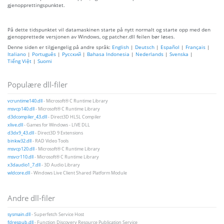
gjenopprettingspunktet.
På dette tidspunktet vil datamaskinen starte på nytt normalt og starte opp med den
gjenopprettede versjonen av Windows, og patcher.dll feilen bør løses.
Denne siden er tilgjengelig på andre språk:
English
|
Deutsch
|
Español
|
Français
|
Italiano
|
Português
|
Русский
|
Bahasa Indonesia
|
Nederlands
|
Svenska
|
Tiếng Việt
|
Suomi
Populære dll-filer
vcruntime140.dll
- Microsoft® C Runtime Library
msvcp140.dll
- Microsoft® C Runtime Library
d3dcompiler_43.dll
- Direct3D HLSL Compiler
xlive.dll
- Games for Windows - LIVE DLL
d3dx9_43.dll
- Direct3D 9 Extensions
binkw32.dll
- RAD Video Tools
msvcp120.dll
- Microsoft® C Runtime Library
msvcr110.dll
- Microsoft® C Runtime Library
x3daudio1_7.dll
- 3D Audio Library
wldcore.dll
- Windows Live Client Shared Platform Module
Andre dll-filer
sysmain.dll
- Superfetch Service Host
fdrespub.dll
- Function Discovery Resource Publication Service