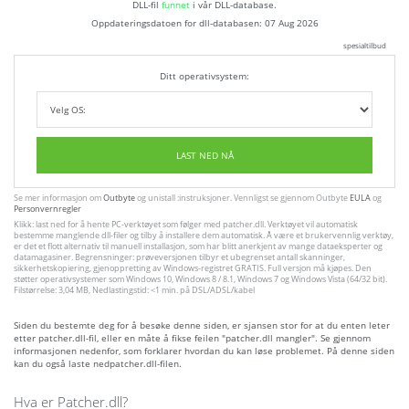
DLL-fil
funnet
i vår DLL-database.
Oppdateringsdatoen for dll-databasen:
07 Aug 2026
spesialtilbud
Ditt operativsystem:
LAST NED NÅ
Se mer informasjon om
Outbyte
og unistall :instruksjoner. Vennligst se gjennom Outbyte
EULA
og
Personvernregler
Klikk: last ned for å hente PC-verktøyet som følger med patcher.dll. Verktøyet vil automatisk
bestemme manglende dll-filer og tilby å installere dem automatisk. Å være et brukervennlig verktøy,
er det et flott alternativ til manuell installasjon, som har blitt anerkjent av mange dataeksperter og
datamagasiner. Begrensninger: prøveversjonen tilbyr et ubegrenset antall skanninger,
sikkerhetskopiering, gjenoppretting av Windows-registret GRATIS. Full versjon må kjøpes. Den
støtter operativsystemer som Windows 10, Windows 8 / 8.1, Windows 7 og Windows Vista (64/32 bit).
Filstørrelse: 3,04 MB, Nedlastingstid: <1 min. på DSL/ADSL/kabel
Siden du bestemte deg for å besøke denne siden, er sjansen stor for at du enten leter
etter patcher.dll-fil, eller en måte å fikse feilen "patcher.dll mangler". Se gjennom
informasjonen nedenfor, som forklarer hvordan du kan løse problemet. På denne siden
kan du også laste nedpatcher.dll-filen.
Hva er Patcher.dll?