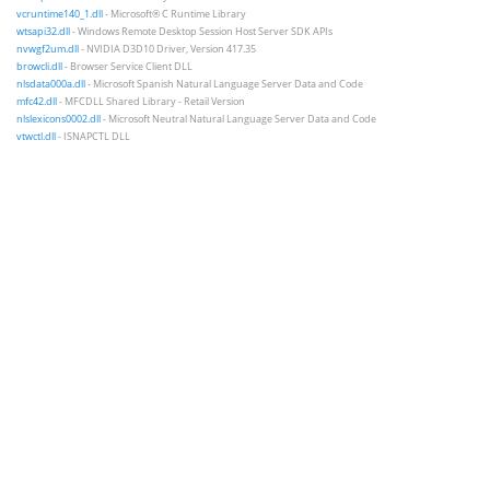
vcruntime140_1.dll
- Microsoft® C Runtime Library
wtsapi32.dll
- Windows Remote Desktop Session Host Server SDK APIs
nvwgf2um.dll
- NVIDIA D3D10 Driver, Version 417.35
browcli.dll
- Browser Service Client DLL
nlsdata000a.dll
- Microsoft Spanish Natural Language Server Data and Code
mfc42.dll
- MFCDLL Shared Library - Retail Version
nlslexicons0002.dll
- Microsoft Neutral Natural Language Server Data and Code
vtwctl.dll
- ISNAPCTL DLL