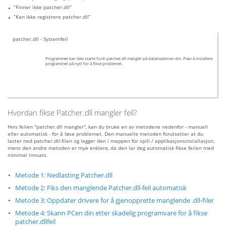
“Finner ikke patcher.dll”
“Kan ikke registrere patcher.dll”
patcher.dll - Systemfeil
Programmet kan ikke starte fordi patcher.dll mangler på datamaskinen din. Prøv å installere
programmet på nytt for å fikse problemet.
Hvordan fikse Patcher.dll mangler feil?
Hvis feilen "patcher.dll mangler", kan du bruke en av metodene nedenfor - manuell
eller automatisk - for å løse problemet. Den manuelle metoden forutsetter at du
laster ned patcher.dll-filen og legger den i mappen for spill / applikasjonsinstallasjon,
mens den andre metoden er mye enklere, da den lar deg automatisk fikse feilen med
minimal innsats.
Metode 1: Nedlasting Patcher.dll
Metode 2: Fiks den manglende Patcher.dll-feil automatisk
Metode 3: Oppdater drivere for å gjenopprette manglende .dll-filer
Metode 4: Skann PCen din etter skadelig programvare for å fikse
patcher.dllfeil