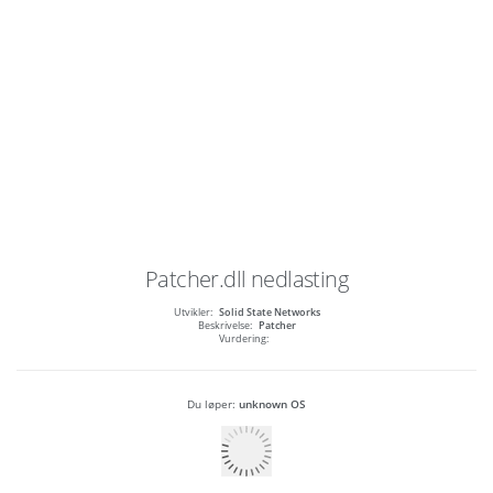
Patcher.dll
nedlasting
Utvikler:
Solid State Networks
Beskrivelse:
Patcher
Vurdering:
Du løper:
unknown OS