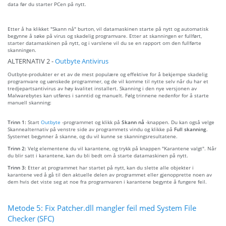
data før du starter PCen på nytt.
Etter å ha klikket "Skann nå" burton, vil datamaskinen starte på nytt og automatisk
begynne å søke på virus og skadelig programvare. Etter at skanningen er fullført,
starter datamaskinen på nytt, og i varslene vil du se en rapport om den fullførte
skanningen.
ALTERNATIV 2 -
Outbyte Antivirus
Outbyte-produkter er et av de mest populære og effektive for å bekjempe skadelig
programvare og uønskede programmer, og de vil komme til nytte selv når du har et
tredjepartsantivirus av høy kvalitet installert. Skanning i den nye versjonen av
Malwarebytes kan utføres i sanntid og manuelt. Følg trinnene nedenfor for å starte
manuell skanning:
Trinn 1:
Start
Outbyte
-programmet og klikk på
Skann nå
-knappen. Du kan også velge
Skannealternativ på venstre side av programmets vindu og klikke på
Full skanning
.
Systemet begynner å skanne, og du vil kunne se skanningsresultatene.
Trinn 2:
Velg elementene du vil karantene, og trykk på knappen "Karantene valgt". Når
du blir satt i karantene, kan du bli bedt om å starte datamaskinen på nytt.
Trinn 3:
Etter at programmet har startet på nytt, kan du slette alle objekter i
karantene ved å gå til den aktuelle delen av programmet eller gjenopprette noen av
dem hvis det viste seg at noe fra programvaren i karantene begynte å fungere feil.
Metode 5: Fix Patcher.dll mangler feil med System File
Checker (SFC)