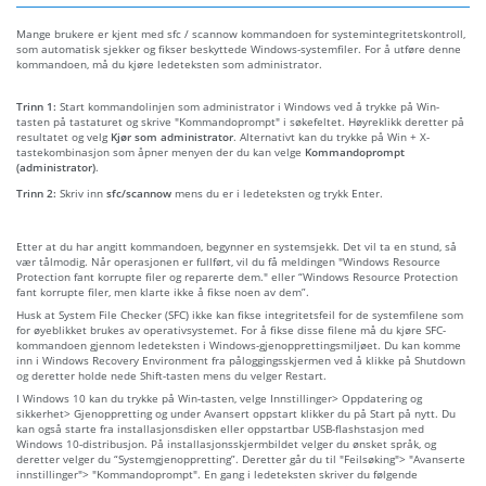
Mange brukere er kjent med sfc / scannow kommandoen for systemintegritetskontroll,
som automatisk sjekker og fikser beskyttede Windows-systemfiler. For å utføre denne
kommandoen, må du kjøre ledeteksten som administrator.
Trinn 1:
Start kommandolinjen som administrator i Windows ved å trykke på Win-
tasten på tastaturet og skrive "Kommandoprompt" i søkefeltet. Høyreklikk deretter på
resultatet og velg
Kjør som administrator
. Alternativt kan du trykke på Win + X-
tastekombinasjon som åpner menyen der du kan velge
Kommandoprompt
(administrator)
.
Trinn 2:
Skriv inn
sfc/scannow
mens du er i ledeteksten og trykk Enter.
Etter at du har angitt kommandoen, begynner en systemsjekk. Det vil ta en stund, så
vær tålmodig. Når operasjonen er fullført, vil du få meldingen "Windows Resource
Protection fant korrupte filer og reparerte dem." eller “Windows Resource Protection
fant korrupte filer, men klarte ikke å fikse noen av dem”.
Husk at System File Checker (SFC) ikke kan fikse integritetsfeil for de systemfilene som
for øyeblikket brukes av operativsystemet. For å fikse disse filene må du kjøre SFC-
kommandoen gjennom ledeteksten i Windows-gjenopprettingsmiljøet. Du kan komme
inn i Windows Recovery Environment fra påloggingsskjermen ved å klikke på Shutdown
og deretter holde nede Shift-tasten mens du velger Restart.
I Windows 10 kan du trykke på Win-tasten, velge Innstillinger> Oppdatering og
sikkerhet> Gjenoppretting og under Avansert oppstart klikker du på Start på nytt. Du
kan også starte fra installasjonsdisken eller oppstartbar USB-flashstasjon med
Windows 10-distribusjon. På installasjonsskjermbildet velger du ønsket språk, og
deretter velger du “Systemgjenoppretting”. Deretter går du til "Feilsøking"> "Avanserte
innstillinger"> "Kommandoprompt". En gang i ledeteksten skriver du følgende