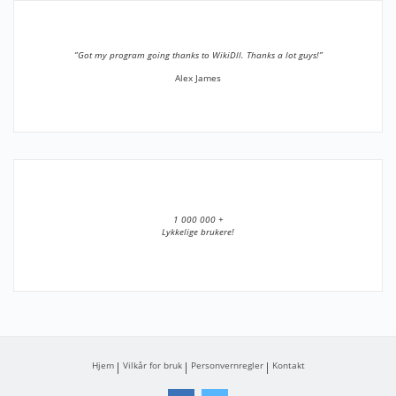
”Got my program going thanks to WikiDll. Thanks a lot guys!”
Alex James
1 000 000 +
Lykkelige brukere!
Hjem
Vilkår for bruk
Personvernregler
Kontakt