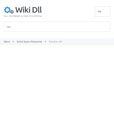
NN
EN
DE
ES
FR
Hjem
Solid State Networks
Patcher.dll
IT
PT
RU
ID
NL
SV
VI
FI