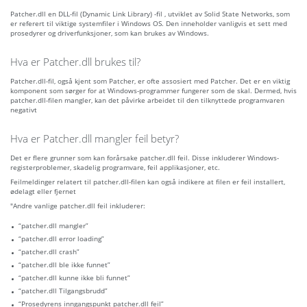
Patcher.dll en DLL-fil (Dynamic Link Library) -fil , utviklet av Solid State Networks, som
er referert til viktige systemfiler i Windows OS. Den inneholder vanligvis et sett med
prosedyrer og driverfunksjoner, som kan brukes av Windows.
Hva er Patcher.dll brukes til?
Patcher.dll-fil, også kjent som Patcher, er ofte assosiert med Patcher. Det er en viktig
komponent som sørger for at Windows-programmer fungerer som de skal. Dermed, hvis
patcher.dll-filen mangler, kan det påvirke arbeidet til den tilknyttede programvaren
negativt
Hva er Patcher.dll mangler feil betyr?
Det er flere grunner som kan forårsake patcher.dll feil. Disse inkluderer Windows-
registerproblemer, skadelig programvare, feil applikasjoner, etc.
Feilmeldinger relatert til patcher.dll-filen kan også indikere at filen er feil installert,
ødelagt eller fjernet
"Andre vanlige patcher.dll feil inkluderer:
“patcher.dll mangler”
“patcher.dll error loading”
“patcher.dll crash”
“patcher.dll ble ikke funnet”
“patcher.dll kunne ikke bli funnet”
“patcher.dll Tilgangsbrudd”
“Prosedyrens inngangspunkt patcher.dll feil”