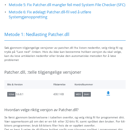
Metode 5: Fix Patcher.dll mangler feil med System File Checker (SFC)
Metode 6: Fix ødelagt Patcher.dll-fil ved å utføre
Systemgjenoppretting
Metode 1: Nedlasting Patcher.dll
Søk gjennom tilgjengelige versjoner av patcher.dll fra listen nedenfor, velg riktig fil og
trykk på "Last ned" -linken. Hvis du ikke kan bestemme hvilken versjon du skal velge,
kan du lese artikkelen nedenfor eller bruke den automatiske metoden for å løse
problemet
Patcher.dll, :telle tilgjengelige versjoner
Bits & Version
Filstørrelse
Kontrollsummer
430.1 KB
3.6.8.1
32bit
MD5
SHA1
Hvordan velge riktig versjon av Patcher.dll?
Se først gjennom beskrivelsene i tabellen ovenfor, og velg riktig fil for programmet ditt.
Vær oppmerksom på om det er en 64- eller 32-bits fil, samt språket den bruker. For 64-
biters programmer, bruk 64-biters filer hvis de er oppført ovenfor.
Det er best å velge de dll-filene hvilket språk som tilsvarer språket i programmet ditt,