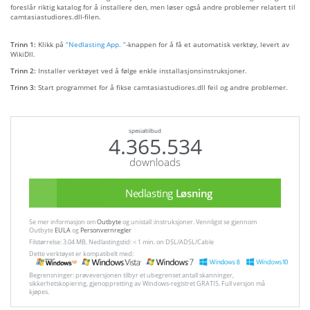
foreslår riktig katalog for å installere den, men løser også andre problemer relatert til
camtasiastudiores.dll-filen.
Trinn 1:
Klikk på
“Nedlasting App. ”
-knappen for å få et automatisk verktøy, levert av
WikiDll.
Trinn 2:
Installer verktøyet ved å følge enkle installasjonsinstruksjoner.
Trinn 3:
Start programmet for å fikse camtasiastudiores.dll feil og andre problemer.
spesialtilbud
4.365.534
downloads
Nedlasting
Løsning
Se mer informasjon om
Outbyte
og unistall :instruksjoner. Vennligst se gjennom
Outbyte
EULA
og
Personvernregler
Filstørrelse: 3.04 MB, Nedlastingstid: < 1 min. on DSL/ADSL/Cable
Dette verktøyet er kompatibelt med:
Begrensninger: prøveversjonen tilbyr et ubegrenset antall skanninger,
sikkerhetskopiering, gjenoppretting av Windows-registret GRATIS. Full versjon må
kjøpes.