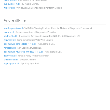
x3daudio1_7.dll
- 3D Audio Library
wldcore.dll
- Windows Live Client Shared Platform Module
Andre dll-filer
smbhelperclass.dll
- SMB (File Sharing) Helper Class for Network Diagnostic Framework
msrahc.dll
- Remote Assistance Diagnostics Provider
kbdnec95.dll
- JP Japanese Keyboard Layout for (NEC PC-9800 Windows 95)
wuwebv.dll
- Windows Update Vista Web Control
api-ms-win-core-xstate-l1-1-0.dll
- ApiSet Stub DLL
netlogon.dll
- Net Logon Services DLL
api-ms-win-ntuser-ie-window-l1-1-0.dll
- ApiSet Stub DLL
gpprnext.dll
- Group Policy Printer Extension
chrome_elf.dll
- Google Chrome
apprepsync.dll
- AppRepSync Task