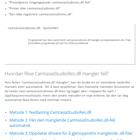
“Prosedyrens inngangspunkt camtasiastudiores.dll feil”
“Finner ikke camtasiastudiores.dll”
“Kan ikke registrere camtasiastudiores.dll”
camtasiastudiores.dll - Systemfeil
Programmet kan ikke starte fordi camtasiastudiores.dll mangler på datamaskinen din. Prøv
å installere programmet på nytt for å fikse problemet.
Hvordan fikse CamtasiaStudioRes.dll mangler feil?
Hvis feilen "camtasiastudiores.dll mangler", kan du bruke en av metodene nedenfor -
manuell eller automatisk - for å løse problemet. Den manuelle metoden forutsetter at
du laster ned camtasiastudiores.dll-filen og legger den i mappen for spill /
applikasjonsinstallasjon, mens den andre metoden er mye enklere, da den lar deg
automatisk fikse feilen med minimal innsats.
Metode 1: Nedlasting CamtasiaStudioRes.dll
Metode 2: Fiks den manglende CamtasiaStudioRes.dll-feil
automatisk
Metode 3: Oppdater drivere for å gjenopprette manglende .dll-filer