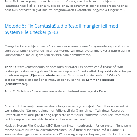
Trinn 3:
Etter at programmet har startet på nytt, kan du slette alle objekter i
karantene ved å gå til den aktuelle delen av programmet eller gjenopprette noen av
dem hvis det viste seg at noe fra programvaren i karantene begynte å fungere feil.
Metode 5: Fix CamtasiaStudioRes.dll mangler feil med
System File Checker (SFC)
Mange brukere er kjent med sfc / scannow kommandoen for systemintegritetskontroll,
som automatisk sjekker og fikser beskyttede Windows-systemfiler. For å utføre denne
kommandoen, må du kjøre ledeteksten som administrator.
Trinn 1:
Start kommandolinjen som administrator i Windows ved å trykke på Win-
tasten på tastaturet og skrive "Kommandoprompt" i søkefeltet. Høyreklikk deretter på
resultatet og velg
Kjør som administrator
. Alternativt kan du trykke på Win + X-
tastekombinasjon som åpner menyen der du kan velge
Kommandoprompt
(administrator)
.
Trinn 2:
Skriv inn
sfc/scannow
mens du er i ledeteksten og trykk Enter.
Etter at du har angitt kommandoen, begynner en systemsjekk. Det vil ta en stund, så
vær tålmodig. Når operasjonen er fullført, vil du få meldingen "Windows Resource
Protection fant korrupte filer og reparerte dem." eller “Windows Resource Protection
fant korrupte filer, men klarte ikke å fikse noen av dem”.
Husk at System File Checker (SFC) ikke kan fikse integritetsfeil for de systemfilene som
for øyeblikket brukes av operativsystemet. For å fikse disse filene må du kjøre SFC-
kommandoen gjennom ledeteksten i Windows-gjenopprettingsmiljøet. Du kan komme