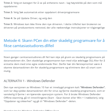
Trinn 2:
Velg en kategori for å se på enhetens navn - lag høyreklikk på den som må
oppdateres
Trinn 3:
Velg Søk automatisk etter oppdatert driverprogramvare
Trinn 4:
Se på Update Driver, og velg den
Trinn 5:
Windows kan ikke finne den nye driveren. I dette tilfellet kan brukeren se
driveren på produsentens nettsted, der alle nødvendige instruksjoner er tilgjengelige
Metode 4: Skann PCen din etter skadelig programvare for å
fikse camtasiastudiores.dllfeil
Noen ganger camtasiastudiores.dll feil kan skje på grunn av skadelig programvare på
datamaskinen din. Den skadelige programvaren kan med vilje ødelegge DLL-filer for å
erstatte dem med sine egne ondsinnede filer. Derfor bør din førsteprioritet være å
skanne datamaskinen din for skadelig programvare og eliminere den så snart som
mulig.
ALTERNATIV 1 - Windows Defender
Den nye versjonen av Windows 10 har et innebygd program kalt
"Windows Defender"
,
som lar deg sjekke datamaskinen din for virus og fjerne skadelig programvare, som er
vanskelig å fjerne i en kjørende operasjon system. For å bruke Windows Defender
Offline-skanning, gå til innstillingene (Start - Gear-ikonet eller Win + I-nøkkelen), velg
"Oppdater og sikkerhet" og gå til "Windows Defender" -delen.
Hvordan bruke Windows Defender Offline Scan