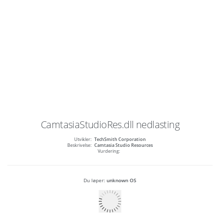
CamtasiaStudioRes.dll
nedlasting
Utvikler:
TechSmith Corporation
Beskrivelse:
Camtasia Studio Resources
Vurdering:
Du løper:
unknown OS