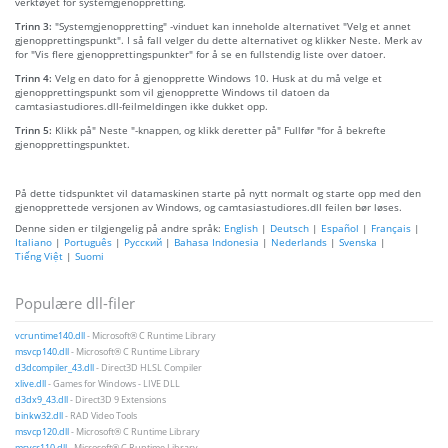
verktøyet for systemgjenoppretting.
Trinn 3:
"Systemgjenoppretting" -vinduet kan inneholde alternativet "Velg et annet
gjenopprettingspunkt". I så fall velger du dette alternativet og klikker Neste. Merk av
for "Vis flere gjenopprettingspunkter" for å se en fullstendig liste over datoer.
Trinn 4:
Velg en dato for å gjenopprette Windows 10. Husk at du må velge et
gjenopprettingspunkt som vil gjenopprette Windows til datoen da
camtasiastudiores.dll-feilmeldingen ikke dukket opp.
Trinn 5:
Klikk på" Neste "-knappen, og klikk deretter på" Fullfør "for å bekrefte
gjenopprettingspunktet.
På dette tidspunktet vil datamaskinen starte på nytt normalt og starte opp med den
gjenopprettede versjonen av Windows, og camtasiastudiores.dll feilen bør løses.
Denne siden er tilgjengelig på andre språk:
English
|
Deutsch
|
Español
|
Français
|
Italiano
|
Português
|
Русский
|
Bahasa Indonesia
|
Nederlands
|
Svenska
|
Tiếng Việt
|
Suomi
Populære dll-filer
vcruntime140.dll
- Microsoft® C Runtime Library
msvcp140.dll
- Microsoft® C Runtime Library
d3dcompiler_43.dll
- Direct3D HLSL Compiler
xlive.dll
- Games for Windows - LIVE DLL
d3dx9_43.dll
- Direct3D 9 Extensions
binkw32.dll
- RAD Video Tools
msvcp120.dll
- Microsoft® C Runtime Library
msvcr110.dll
- Microsoft® C Runtime Library