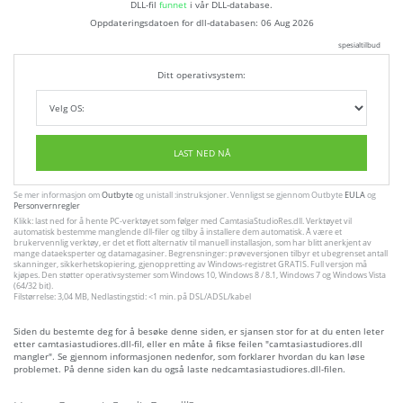
DLL-fil
funnet
i vår DLL-database.
Oppdateringsdatoen for dll-databasen:
06 Aug 2026
spesialtilbud
Ditt operativsystem:
LAST NED NÅ
Se mer informasjon om
Outbyte
og unistall :instruksjoner. Vennligst se gjennom Outbyte
EULA
og
Personvernregler
Klikk: last ned for å hente PC-verktøyet som følger med CamtasiaStudioRes.dll. Verktøyet vil
automatisk bestemme manglende dll-filer og tilby å installere dem automatisk. Å være et
brukervennlig verktøy, er det et flott alternativ til manuell installasjon, som har blitt anerkjent av
mange dataeksperter og datamagasiner. Begrensninger: prøveversjonen tilbyr et ubegrenset antall
skanninger, sikkerhetskopiering, gjenoppretting av Windows-registret GRATIS. Full versjon må
kjøpes. Den støtter operativsystemer som Windows 10, Windows 8 / 8.1, Windows 7 og Windows Vista
(64/32 bit).
Filstørrelse: 3,04 MB, Nedlastingstid: <1 min. på DSL/ADSL/kabel
Siden du bestemte deg for å besøke denne siden, er sjansen stor for at du enten leter
etter camtasiastudiores.dll-fil, eller en måte å fikse feilen "camtasiastudiores.dll
mangler". Se gjennom informasjonen nedenfor, som forklarer hvordan du kan løse
problemet. På denne siden kan du også laste nedcamtasiastudiores.dll-filen.