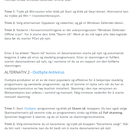
Trinn 1:
Trykk på Win-tasten eller klikk på Start og klikk på Gear-ikonet. Alternativt kan
du trykke på Win + I-tastekombinasjon.
Trinn 2:
Velg alternativet Oppdater og sikkerhet, og gå til Windows Defender-delen.
Trinn 3:
Nederst i forsvarsinnstillingene er det avkrysningsruten "Windows Defender
Offline scan". For å starte den, klikk "Skann nå". Merk at du må lagre alle ikke-lagrede
data før du starter PCen på nytt.
Etter å ha klikket "Skann nå" burton, vil datamaskinen starte på nytt og automatisk
begynne å søke på virus og skadelig programvare. Etter at skanningen er fullført,
starter datamaskinen på nytt, og i varslene vil du se en rapport om den fullførte
skanningen.
ALTERNATIV 2 -
Outbyte Antivirus
Outbyte-produkter er et av de mest populære og effektive for å bekjempe skadelig
programvare og uønskede programmer, og de vil komme til nytte selv når du har et
tredjepartsantivirus av høy kvalitet installert. Skanning i den nye versjonen av
Malwarebytes kan utføres i sanntid og manuelt. Følg trinnene nedenfor for å starte
manuell skanning:
Trinn 1:
Start
Outbyte
-programmet og klikk på
Skann nå
-knappen. Du kan også velge
Skannealternativ på venstre side av programmets vindu og klikke på
Full skanning
.
Systemet begynner å skanne, og du vil kunne se skanningsresultatene.
Trinn 2:
Velg elementene du vil karantene, og trykk på knappen "Karantene valgt". Når
du blir satt i karantene, kan du bli bedt om å starte datamaskinen på nytt.