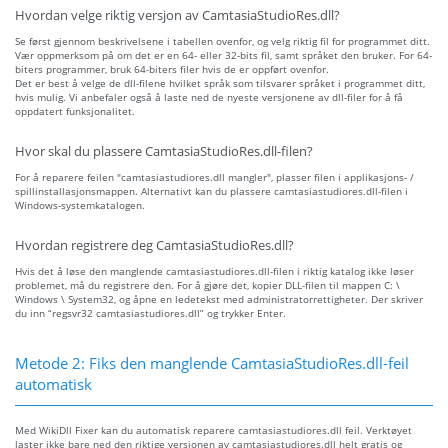
Hvordan velge riktig versjon av CamtasiaStudioRes.dll?
Se først gjennom beskrivelsene i tabellen ovenfor, og velg riktig fil for programmet ditt.
Vær oppmerksom på om det er en 64- eller 32-bits fil, samt språket den bruker. For 64-
biters programmer, bruk 64-biters filer hvis de er oppført ovenfor.
Det er best å velge de dll-filene hvilket språk som tilsvarer språket i programmet ditt,
hvis mulig. Vi anbefaler også å laste ned de nyeste versjonene av dll-filer for å få
oppdatert funksjonalitet.
Hvor skal du plassere CamtasiaStudioRes.dll-filen?
For å reparere feilen "camtasiastudiores.dll mangler", plasser filen i applikasjons- /
spillinstallasjonsmappen. Alternativt kan du plassere camtasiastudiores.dll-filen i
Windows-systemkatalogen.
Hvordan registrere deg CamtasiaStudioRes.dll?
Hvis det å løse den manglende camtasiastudiores.dll-filen i riktig katalog ikke løser
problemet, må du registrere den. For å gjøre det, kopier DLL-filen til mappen C: \
Windows \ System32, og åpne en ledetekst med administratorrettigheter. Der skriver
du inn “regsvr32 camtasiastudiores.dll” og trykker Enter.
Metode 2: Fiks den manglende CamtasiaStudioRes.dll-feil
automatisk
Med WikiDll Fixer kan du automatisk reparere camtasiastudiores.dll feil. Verktøyet
laster ikke bare ned den riktige versjonen av camtasiastudiores.dll helt gratis og