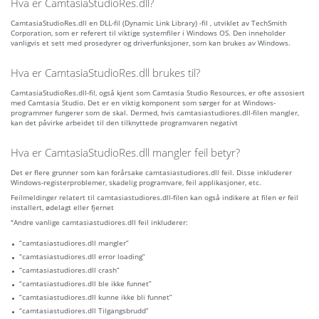
Hva er CamtasiaStudioRes.dll?
CamtasiaStudioRes.dll en DLL-fil (Dynamic Link Library) -fil , utviklet av TechSmith
Corporation, som er referert til viktige systemfiler i Windows OS. Den inneholder
vanligvis et sett med prosedyrer og driverfunksjoner, som kan brukes av Windows.
Hva er CamtasiaStudioRes.dll brukes til?
CamtasiaStudioRes.dll-fil, også kjent som Camtasia Studio Resources, er ofte assosiert
med Camtasia Studio. Det er en viktig komponent som sørger for at Windows-
programmer fungerer som de skal. Dermed, hvis camtasiastudiores.dll-filen mangler,
kan det påvirke arbeidet til den tilknyttede programvaren negativt
Hva er CamtasiaStudioRes.dll mangler feil betyr?
Det er flere grunner som kan forårsake camtasiastudiores.dll feil. Disse inkluderer
Windows-registerproblemer, skadelig programvare, feil applikasjoner, etc.
Feilmeldinger relatert til camtasiastudiores.dll-filen kan også indikere at filen er feil
installert, ødelagt eller fjernet
"Andre vanlige camtasiastudiores.dll feil inkluderer:
“camtasiastudiores.dll mangler”
“camtasiastudiores.dll error loading”
“camtasiastudiores.dll crash”
“camtasiastudiores.dll ble ikke funnet”
“camtasiastudiores.dll kunne ikke bli funnet”
“camtasiastudiores.dll Tilgangsbrudd”