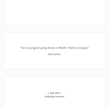
”Got my program going thanks to WikiDll. Thanks a lot guys!”
Alex James
1 000 000 +
Lykkelige brukere!