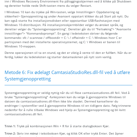
inn i Windows Recovery Environment fra påloggingsskjermen ved å klikke på Shutdown
og deretter holde nede Shift-tasten mens du velger Restart.
I Windows 10 kan du trykke på Win-tasten, velge Innstillinger> Oppdatering og
sikkerhet> Gjenoppretting og under Avansert oppstart klikker du på Start på nytt. Du
kan også starte fra installasjonsdisken eller oppstartbar USB-flashstasjon med
Windows 10-distribusjon. På installasjonsskjermbildet velger du ønsket språk, og
deretter velger du “Systemgjenoppretting”. Deretter går du til "Feilsøking"> "Avanserte
innstillinger"> "Kommandoprompt". En gang i ledeteksten skriver du følgende
kommando: sfc / scannow / offbootdir = C: \ / offwindir = C: \ Windows hvor C er
partisjonen med det installerte operativsystemet, og C: \ Windows er banen til
Windows 10-mappen.
Denne operasjonen vil ta en stund, og det er viktig å vente til den er fullført. Når du er
ferdig, lukker du ledeteksten og starter datamaskinen på nytt som vanlig.
Metode 6: Fix ødelagt CamtasiaStudioRes.dll-fil ved å utføre
Systemgjenoppretting
Systemgjenoppretting er veldig nyttig når du vil fikse camtasiastudiores.dll feil. Ved å
bruke "Systemgjenoppretting" -funksjonen kan du velge å gjenopprette Windows til
datoen da camtasiastudiores.dll-filen ikke ble skadet. Dermed kansellerer du
endringer i systemfiler ved å gjenopprette Windows til en tidligere dato. Følg trinnene
nedenfor for å rulle tilbake Windows ved hjelp av Systemgjenoppretting og bli kvitt
camtasiastudiores.dll feil.
Trinn 1:
Trykk på kombinasjonen Win + R for å starte dialogboksen Kjør.
Trinn 2:
Skriv inn
rstrui
i tekstboksen Kjør, og klikk OK eller trykk Enter. Det åpner