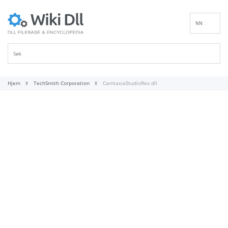
NN
EN
DE
ES
FR
Hjem
TechSmith Corporation
CamtasiaStudioRes.dll
IT
PT
RU
ID
NL
SV
VI
FI