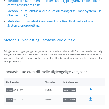
Metode 4: Skann PCen din etter skadelig programvare for å fikse
camtasiastudiores.dllfeil
Metode 5: Fix CamtasiaStudioRes.dll mangler feil med System File
Checker (SFC)
Metode 6: Fix ødelagt CamtasiaStudioRes.dll-fil ved å utføre
Systemgjenoppretting
Metode 1: Nedlasting CamtasiaStudioRes.dll
Søk gjennom tilgjengelige versjoner av camtasiastudiores.dll fra listen nedenfor, velg
riktig fil og trykk på "Last ned" -linken. Hvis du ikke kan bestemme hvilken versjon du
skal velge, kan du lese artikkelen nedenfor eller bruke den automatiske metoden for å
løse problemet
CamtasiaStudioRes.dll, :telle tilgjengelige versjoner
Bits & Version
Filstørrelse
Kontrollsummer
1.9 MB
8.5.2.1999
32bit
MD5
SHA1
1.9 MB
8.4.0.1699
32bit
MD5
SHA1