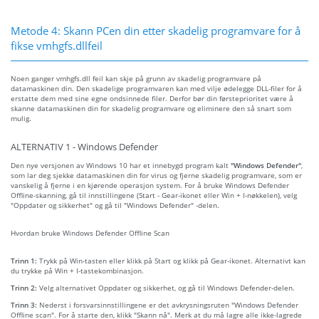
Metode 4: Skann PCen din etter skadelig programvare for å
fikse vmhgfs.dllfeil
Noen ganger vmhgfs.dll feil kan skje på grunn av skadelig programvare på
datamaskinen din. Den skadelige programvaren kan med vilje ødelegge DLL-filer for å
erstatte dem med sine egne ondsinnede filer. Derfor bør din førsteprioritet være å
skanne datamaskinen din for skadelig programvare og eliminere den så snart som
mulig.
ALTERNATIV 1 - Windows Defender
Den nye versjonen av Windows 10 har et innebygd program kalt
"Windows Defender"
,
som lar deg sjekke datamaskinen din for virus og fjerne skadelig programvare, som er
vanskelig å fjerne i en kjørende operasjon system. For å bruke Windows Defender
Offline-skanning, gå til innstillingene (Start - Gear-ikonet eller Win + I-nøkkelen), velg
"Oppdater og sikkerhet" og gå til "Windows Defender" -delen.
Hvordan bruke Windows Defender Offline Scan
Trinn 1:
Trykk på Win-tasten eller klikk på Start og klikk på Gear-ikonet. Alternativt kan
du trykke på Win + I-tastekombinasjon.
Trinn 2:
Velg alternativet Oppdater og sikkerhet, og gå til Windows Defender-delen.
Trinn 3:
Nederst i forsvarsinnstillingene er det avkrysningsruten "Windows Defender
Offline scan". For å starte den, klikk "Skann nå". Merk at du må lagre alle ikke-lagrede