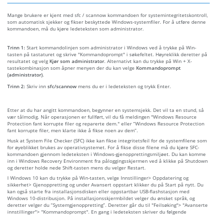
Mange brukere er kjent med sfc / scannow kommandoen for systemintegritetskontroll,
som automatisk sjekker og fikser beskyttede Windows-systemfiler. For å utføre denne
kommandoen, må du kjøre ledeteksten som administrator.
Trinn 1:
Start kommandolinjen som administrator i Windows ved å trykke på Win-
tasten på tastaturet og skrive "Kommandoprompt" i søkefeltet. Høyreklikk deretter på
resultatet og velg
Kjør som administrator
. Alternativt kan du trykke på Win + X-
tastekombinasjon som åpner menyen der du kan velge
Kommandoprompt
(administrator)
.
Trinn 2:
Skriv inn
sfc/scannow
mens du er i ledeteksten og trykk Enter.
Etter at du har angitt kommandoen, begynner en systemsjekk. Det vil ta en stund, så
vær tålmodig. Når operasjonen er fullført, vil du få meldingen "Windows Resource
Protection fant korrupte filer og reparerte dem." eller “Windows Resource Protection
fant korrupte filer, men klarte ikke å fikse noen av dem”.
Husk at System File Checker (SFC) ikke kan fikse integritetsfeil for de systemfilene som
for øyeblikket brukes av operativsystemet. For å fikse disse filene må du kjøre SFC-
kommandoen gjennom ledeteksten i Windows-gjenopprettingsmiljøet. Du kan komme
inn i Windows Recovery Environment fra påloggingsskjermen ved å klikke på Shutdown
og deretter holde nede Shift-tasten mens du velger Restart.
I Windows 10 kan du trykke på Win-tasten, velge Innstillinger> Oppdatering og
sikkerhet> Gjenoppretting og under Avansert oppstart klikker du på Start på nytt. Du
kan også starte fra installasjonsdisken eller oppstartbar USB-flashstasjon med
Windows 10-distribusjon. På installasjonsskjermbildet velger du ønsket språk, og
deretter velger du “Systemgjenoppretting”. Deretter går du til "Feilsøking"> "Avanserte
innstillinger"> "Kommandoprompt". En gang i ledeteksten skriver du følgende