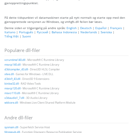
gjenopprettingspunktet.
På dette tidspunktet vil datamaskinen starte på nytt normalt og starte opp med den
gjenopprettede versjonen av Windows, og vmhgfs.dll feilen bør løses.
Denne siden er tilgjengelig på andre språk:
English
|
Deutsch
|
Español
|
Français
|
Italiano
|
Português
|
Русский
|
Bahasa Indonesia
|
Nederlands
|
Svenska
|
Tiếng Việt
|
Suomi
Populære dll-filer
vcruntime140.dll
- Microsoft® C Runtime Library
msvcp140.dll
- Microsoft® C Runtime Library
d3dcompiler_43.dll
- Direct3D HLSL Compiler
xlive.dll
- Games for Windows - LIVE DLL
d3dx9_43.dll
- Direct3D 9 Extensions
binkw32.dll
- RAD Video Tools
msvcp120.dll
- Microsoft® C Runtime Library
msvcr110.dll
- Microsoft® C Runtime Library
x3daudio1_7.dll
- 3D Audio Library
wldcore.dll
- Windows Live Client Shared Platform Module
Andre dll-filer
sysmain.dll
- Superfetch Service Host
fdrespub.dll
- Function Discovery Resource Publication Service