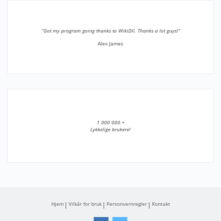
”Got my program going thanks to WikiDll. Thanks a lot guys!”
Alex James
1 000 000 +
Lykkelige brukere!
Hjem
Vilkår for bruk
Personvernregler
Kontakt