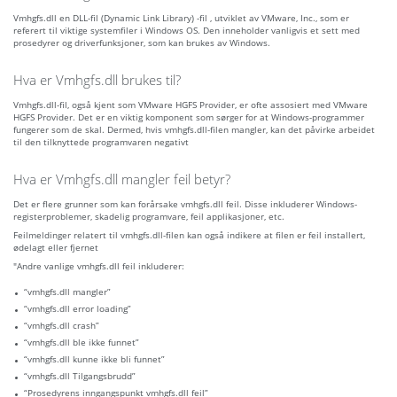
Vmhgfs.dll en DLL-fil (Dynamic Link Library) -fil , utviklet av VMware, Inc., som er
referert til viktige systemfiler i Windows OS. Den inneholder vanligvis et sett med
prosedyrer og driverfunksjoner, som kan brukes av Windows.
Hva er Vmhgfs.dll brukes til?
Vmhgfs.dll-fil, også kjent som VMware HGFS Provider, er ofte assosiert med VMware
HGFS Provider. Det er en viktig komponent som sørger for at Windows-programmer
fungerer som de skal. Dermed, hvis vmhgfs.dll-filen mangler, kan det påvirke arbeidet
til den tilknyttede programvaren negativt
Hva er Vmhgfs.dll mangler feil betyr?
Det er flere grunner som kan forårsake vmhgfs.dll feil. Disse inkluderer Windows-
registerproblemer, skadelig programvare, feil applikasjoner, etc.
Feilmeldinger relatert til vmhgfs.dll-filen kan også indikere at filen er feil installert,
ødelagt eller fjernet
"Andre vanlige vmhgfs.dll feil inkluderer:
“vmhgfs.dll mangler”
“vmhgfs.dll error loading”
“vmhgfs.dll crash”
“vmhgfs.dll ble ikke funnet”
“vmhgfs.dll kunne ikke bli funnet”
“vmhgfs.dll Tilgangsbrudd”
“Prosedyrens inngangspunkt vmhgfs.dll feil”