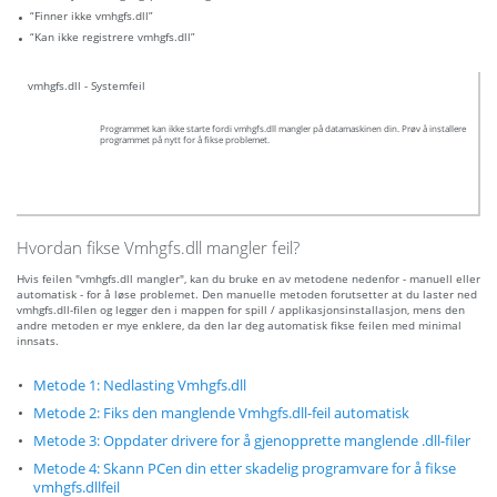
“Finner ikke vmhgfs.dll”
“Kan ikke registrere vmhgfs.dll”
vmhgfs.dll - Systemfeil
Programmet kan ikke starte fordi vmhgfs.dll mangler på datamaskinen din. Prøv å installere
programmet på nytt for å fikse problemet.
Hvordan fikse Vmhgfs.dll mangler feil?
Hvis feilen "vmhgfs.dll mangler", kan du bruke en av metodene nedenfor - manuell eller
automatisk - for å løse problemet. Den manuelle metoden forutsetter at du laster ned
vmhgfs.dll-filen og legger den i mappen for spill / applikasjonsinstallasjon, mens den
andre metoden er mye enklere, da den lar deg automatisk fikse feilen med minimal
innsats.
Metode 1: Nedlasting Vmhgfs.dll
Metode 2: Fiks den manglende Vmhgfs.dll-feil automatisk
Metode 3: Oppdater drivere for å gjenopprette manglende .dll-filer
Metode 4: Skann PCen din etter skadelig programvare for å fikse
vmhgfs.dllfeil