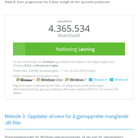
Trinn 3:
Start programmet for å fikse vmhgfs.dll feil og andre problemer.
spesialtilbud
4.365.534
downloads
Nedlasting
Løsning
Se mer informasjon om
Outbyte
og unistall :instruksjoner. Vennligst se gjennom
Outbyte
EULA
og
Personvernregler
Filstørrelse: 3.04 MB, Nedlastingstid: < 1 min. on DSL/ADSL/Cable
Dette verktøyet er kompatibelt med:
Begrensninger: prøveversjonen tilbyr et ubegrenset antall skanninger,
sikkerhetskopiering, gjenoppretting av Windows-registret GRATIS. Full versjon må
kjøpes.
Metode 3: Oppdater drivere for å gjenopprette manglende
.dll-filer
Driveroppdateringer for Windows-operativsystemet, så vel som for nettverkskort,