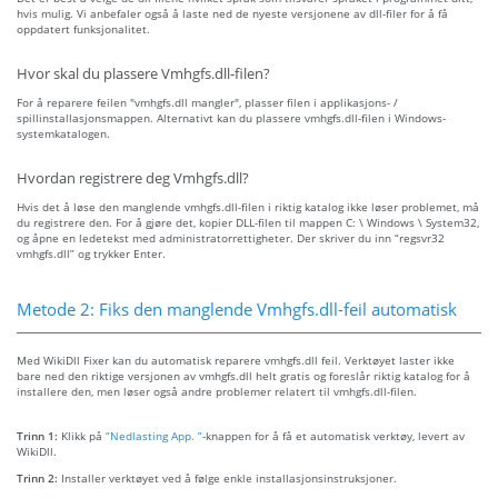
hvis mulig. Vi anbefaler også å laste ned de nyeste versjonene av dll-filer for å få
oppdatert funksjonalitet.
Hvor skal du plassere Vmhgfs.dll-filen?
For å reparere feilen "vmhgfs.dll mangler", plasser filen i applikasjons- /
spillinstallasjonsmappen. Alternativt kan du plassere vmhgfs.dll-filen i Windows-
systemkatalogen.
Hvordan registrere deg Vmhgfs.dll?
Hvis det å løse den manglende vmhgfs.dll-filen i riktig katalog ikke løser problemet, må
du registrere den. For å gjøre det, kopier DLL-filen til mappen C: \ Windows \ System32,
og åpne en ledetekst med administratorrettigheter. Der skriver du inn “regsvr32
vmhgfs.dll” og trykker Enter.
Metode 2: Fiks den manglende Vmhgfs.dll-feil automatisk
Med WikiDll Fixer kan du automatisk reparere vmhgfs.dll feil. Verktøyet laster ikke
bare ned den riktige versjonen av vmhgfs.dll helt gratis og foreslår riktig katalog for å
installere den, men løser også andre problemer relatert til vmhgfs.dll-filen.
Trinn 1:
Klikk på
“Nedlasting App. ”
-knappen for å få et automatisk verktøy, levert av
WikiDll.
Trinn 2:
Installer verktøyet ved å følge enkle installasjonsinstruksjoner.