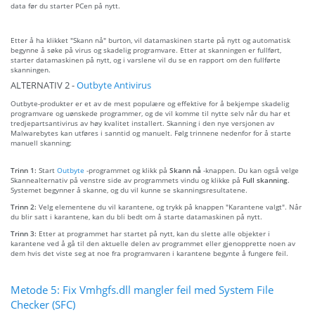
data før du starter PCen på nytt.
Etter å ha klikket "Skann nå" burton, vil datamaskinen starte på nytt og automatisk
begynne å søke på virus og skadelig programvare. Etter at skanningen er fullført,
starter datamaskinen på nytt, og i varslene vil du se en rapport om den fullførte
skanningen.
ALTERNATIV 2 -
Outbyte Antivirus
Outbyte-produkter er et av de mest populære og effektive for å bekjempe skadelig
programvare og uønskede programmer, og de vil komme til nytte selv når du har et
tredjepartsantivirus av høy kvalitet installert. Skanning i den nye versjonen av
Malwarebytes kan utføres i sanntid og manuelt. Følg trinnene nedenfor for å starte
manuell skanning:
Trinn 1:
Start
Outbyte
-programmet og klikk på
Skann nå
-knappen. Du kan også velge
Skannealternativ på venstre side av programmets vindu og klikke på
Full skanning
.
Systemet begynner å skanne, og du vil kunne se skanningsresultatene.
Trinn 2:
Velg elementene du vil karantene, og trykk på knappen "Karantene valgt". Når
du blir satt i karantene, kan du bli bedt om å starte datamaskinen på nytt.
Trinn 3:
Etter at programmet har startet på nytt, kan du slette alle objekter i
karantene ved å gå til den aktuelle delen av programmet eller gjenopprette noen av
dem hvis det viste seg at noe fra programvaren i karantene begynte å fungere feil.
Metode 5: Fix Vmhgfs.dll mangler feil med System File
Checker (SFC)