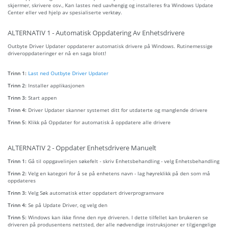
skjermer, skrivere osv., Kan lastes ned uavhengig og installeres fra Windows Update
Center eller ved hjelp av spesialiserte verktøy.
ALTERNATIV 1 - Automatisk Oppdatering Av Enhetsdrivere
Outbyte Driver Updater oppdaterer automatisk drivere på Windows. Rutinemessige
driveroppdateringer er nå en saga blott!
Trinn 1:
Last ned Outbyte Driver Updater
Trinn 2:
Installer applikasjonen
Trinn 3:
Start appen
Trinn 4:
Driver Updater skanner systemet ditt for utdaterte og manglende drivere
Trinn 5:
Klikk på Oppdater for automatisk å oppdatere alle drivere
ALTERNATIV 2 - Oppdater Enhetsdrivere Manuelt
Trinn 1:
Gå til oppgavelinjen søkefelt - skriv Enhetsbehandling - velg Enhetsbehandling
Trinn 2:
Velg en kategori for å se på enhetens navn - lag høyreklikk på den som må
oppdateres
Trinn 3:
Velg Søk automatisk etter oppdatert driverprogramvare
Trinn 4:
Se på Update Driver, og velg den
Trinn 5:
Windows kan ikke finne den nye driveren. I dette tilfellet kan brukeren se
driveren på produsentens nettsted, der alle nødvendige instruksjoner er tilgjengelige