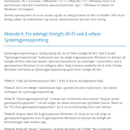
kommando: sfc / scannow / offbootdir = C: \ / offwindir = C: \ Windows hvor C er
partisjonen med det installerte operativsystemet, og C: \ Windows er banen til
Windows 10-mappen.
Denne operasjonen vil ta en stund, og det er viktig å vente til den er fullført. Når du er
ferdig, lukker du ledeteksten og starter datamaskinen på nytt som vanlig.
Metode 6: Fix ødelagt Vmhgfs.dll-fil ved å utføre
Systemgjenoppretting
Systemgjenoppretting er veldig nyttig når du vil fikse vmhgfs.dll feil. Ved å bruke
"Systemgjenoppretting" -funksjonen kan du velge å gjenopprette Windows til datoen da
vmhgfs.dll-filen ikke ble skadet. Dermed kansellerer du endringer i systemfiler ved å
gjenopprette Windows til en tidligere dato. Følg trinnene nedenfor for å rulle tilbake
Windows ved hjelp av Systemgjenoppretting og bli kvitt vmhgfs.dll feil.
Trinn 1:
Trykk på kombinasjonen Win + R for å starte dialogboksen Kjør.
Trinn 2:
Skriv inn
rstrui
i tekstboksen Kjør, og klikk OK eller trykk Enter. Det åpner
verktøyet for systemgjenoppretting.
Trinn 3:
"Systemgjenoppretting" -vinduet kan inneholde alternativet "Velg et annet
gjenopprettingspunkt". I så fall velger du dette alternativet og klikker Neste. Merk av
for "Vis flere gjenopprettingspunkter" for å se en fullstendig liste over datoer.
Trinn 4:
Velg en dato for å gjenopprette Windows 10. Husk at du må velge et
gjenopprettingspunkt som vil gjenopprette Windows til datoen da vmhgfs.dll-
feilmeldingen ikke dukket opp.
Trinn 5:
Klikk på" Neste "-knappen, og klikk deretter på" Fullfør "for å bekrefte