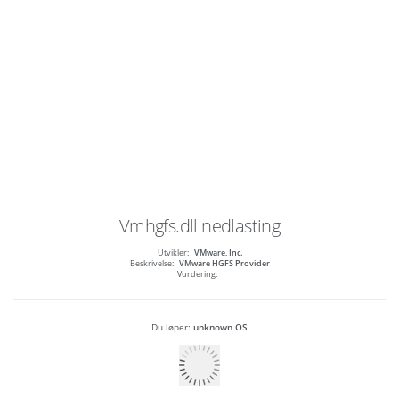
Vmhgfs.dll
nedlasting
Utvikler:
VMware, Inc.
Beskrivelse:
VMware HGFS Provider
Vurdering:
Du løper:
unknown OS