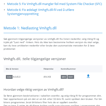
Metode 5: Fix Vmhgfs.dll mangler feil med System File Checker (SFC)
Metode 6: Fix ødelagt Vmhgfs.dll-fil ved å utføre
Systemgjenoppretting
Metode 1: Nedlasting Vmhgfs.dll
Søk gjennom tilgjengelige versjoner av vmhgfs.dll fra listen nedenfor, velg riktig fil og
trykk på "Last ned" -linken. Hvis du ikke kan bestemme hvilken versjon du skal velge,
kan du lese artikkelen nedenfor eller bruke den automatiske metoden for å løse
problemet
Vmhgfs.dll, :telle tilgjengelige versjoner
Bits & Version
Filstørrelse
Kontrollsummer
49.6 KB
8.0.45.0
32bit
MD5
SHA1
Hvordan velge riktig versjon av Vmhgfs.dll?
Se først gjennom beskrivelsene i tabellen ovenfor, og velg riktig fil for programmet ditt.
Vær oppmerksom på om det er en 64- eller 32-bits fil, samt språket den bruker. For 64-
biters programmer, bruk 64-biters filer hvis de er oppført ovenfor.
Det er best å velge de dll-filene hvilket språk som tilsvarer språket i programmet ditt,