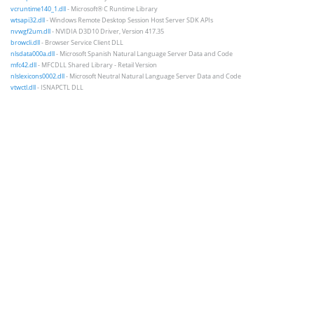
vcruntime140_1.dll
- Microsoft® C Runtime Library
wtsapi32.dll
- Windows Remote Desktop Session Host Server SDK APIs
nvwgf2um.dll
- NVIDIA D3D10 Driver, Version 417.35
browcli.dll
- Browser Service Client DLL
nlsdata000a.dll
- Microsoft Spanish Natural Language Server Data and Code
mfc42.dll
- MFCDLL Shared Library - Retail Version
nlslexicons0002.dll
- Microsoft Neutral Natural Language Server Data and Code
vtwctl.dll
- ISNAPCTL DLL