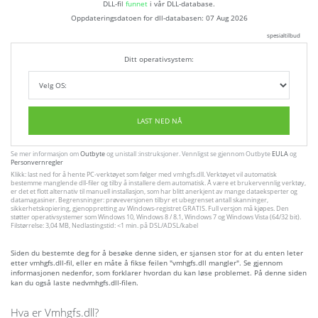
DLL-fil
funnet
i vår DLL-database.
Oppdateringsdatoen for dll-databasen:
07 Aug 2026
spesialtilbud
Ditt operativsystem:
LAST NED NÅ
Se mer informasjon om
Outbyte
og unistall :instruksjoner. Vennligst se gjennom Outbyte
EULA
og
Personvernregler
Klikk: last ned for å hente PC-verktøyet som følger med vmhgfs.dll. Verktøyet vil automatisk
bestemme manglende dll-filer og tilby å installere dem automatisk. Å være et brukervennlig verktøy,
er det et flott alternativ til manuell installasjon, som har blitt anerkjent av mange dataeksperter og
datamagasiner. Begrensninger: prøveversjonen tilbyr et ubegrenset antall skanninger,
sikkerhetskopiering, gjenoppretting av Windows-registret GRATIS. Full versjon må kjøpes. Den
støtter operativsystemer som Windows 10, Windows 8 / 8.1, Windows 7 og Windows Vista (64/32 bit).
Filstørrelse: 3,04 MB, Nedlastingstid: <1 min. på DSL/ADSL/kabel
Siden du bestemte deg for å besøke denne siden, er sjansen stor for at du enten leter
etter vmhgfs.dll-fil, eller en måte å fikse feilen "vmhgfs.dll mangler". Se gjennom
informasjonen nedenfor, som forklarer hvordan du kan løse problemet. På denne siden
kan du også laste nedvmhgfs.dll-filen.
Hva er Vmhgfs.dll?