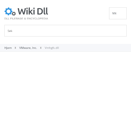
NN
EN
DE
ES
FR
Hjem
VMware, Inc.
Vmhgfs.dll
IT
PT
RU
ID
NL
SV
VI
FI