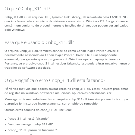
O que é Cnbp_311.dll?
Cnbp_311.dll é um arquivo DLL (Dynamic Link Library), desenvolvido pela CANON INC.,
que é referenciado a arquivos de sistema essenciais no Windows OS. Ele geralmente
contém um conjunto de procedimentos e funções do driver, que podem ser aplicados
pelo Windows.
Para que é usado o Cnbp_311.dll?
O arquivo Cnbp_311.dll, também conhecido como Canon Inkjet Printer Driver, é
normalmente associado ao Canon Inkjet Printer Driver. Ele é um componente
essencial, que garante que os programas do Windows operem apropriadamente.
Portanto, se o arquivo cnbp_311.dll estiver faltando, isso pode afetar negativamente o
trabalho do software associado.
O que significa o erro Cnbp_311.dll está faltando?
Há vários motivos que podem causar erros no cnbp_311.dll. Estes incluem problemas
de registro no Windows, softwares maliciosos, aplicativos defeituosos, etc.
Mensagens de erro relacionadas ao arquivo cnbp_311.dll também podem indicar que
o arquivo foi instalado incorretamente, corrompido ou removido.
Outros erros comuns do cnbp_311.dll incluem:
“cnbp_311.dll está faltando”
“erro ao carregar cnbp_311.dll”
“cnbp_311.dll parou de funcionar”