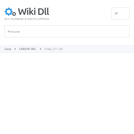
PT
EN
DE
ES
FR
Casa
CANON INC.
Cnbp_311.dll
IT
RU
ID
NL
NN
SV
VI
FI