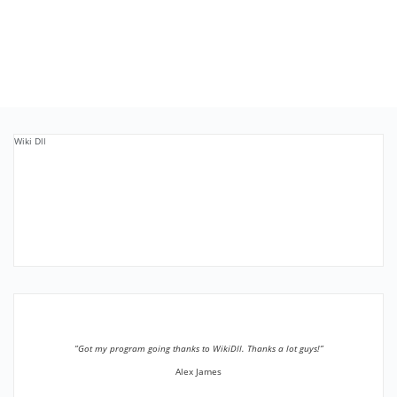
Wiki Dll
”Got my program going thanks to WikiDll. Thanks a lot guys!”
Alex James