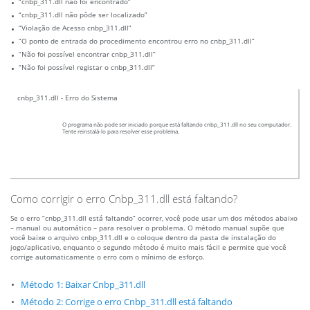
“cnbp_311.dll não foi encontrado”
“cnbp_311.dll não pôde ser localizado”
“Violação de Acesso cnbp_311.dll”
“O ponto de entrada do procedimento encontrou erro no cnbp_311.dll”
“Não foi possível encontrar cnbp_311.dll”
“Não foi possível registar o cnbp_311.dll”
cnbp_311.dll - Erro do Sistema
O programa não pode ser iniciado porque está faltando cnbp_311.dll no seu computador.
Tente reinstalá-lo para resolver esse problema.
Como corrigir o erro Cnbp_311.dll está faltando?
Se o erro “cnbp_311.dll está faltando” ocorrer, você pode usar um dos métodos abaixo
– manual ou automático – para resolver o problema. O método manual supõe que
você baixe o arquivo cnbp_311.dll e o coloque dentro da pasta de instalação do
jogo/aplicativo, enquanto o segundo método é muito mais fácil e permite que você
corrige automaticamente o erro com o mínimo de esforço.
Método 1: Baixar Cnbp_311.dll
Método 2: Corrige o erro Cnbp_311.dll está faltando