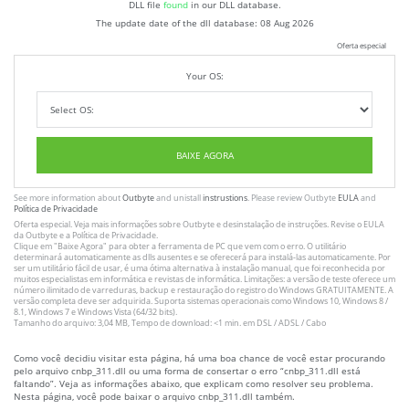
DLL file
found
in our DLL database.
The update date of the dll database:
08 Aug 2026
Oferta especial
Your OS:
BAIXE AGORA
See more information about
Outbyte
and unistall
instrustions
. Please review Outbyte
EULA
and
Política de Privacidade
Oferta especial. Veja mais informações sobre
Outbyte
e desinstalação
de instruções
. Revise o
EULA
da Outbyte e a
Política de Privacidade
.
Clique em
"Baixe Agora"
para obter a ferramenta de PC que vem com o erro. O utilitário
determinará automaticamente as dlls ausentes e se oferecerá para instalá-las automaticamente. Por
ser um utilitário fácil de usar, é uma ótima alternativa à instalação manual, que foi reconhecida por
muitos especialistas em informática e revistas de informática. Limitações: a versão de teste oferece um
número ilimitado de varreduras, backup e restauração do registro do Windows GRATUITAMENTE. A
versão completa deve ser adquirida. Suporta sistemas operacionais como Windows 10, Windows 8 /
8.1, Windows 7 e Windows Vista (64/32 bits).
Tamanho do arquivo: 3,04 MB, Tempo de download: <1 min. em DSL / ADSL / Cabo
Como você decidiu visitar esta página, há uma boa chance de você estar procurando
pelo arquivo cnbp_311.dll ou uma forma de consertar o erro “cnbp_311.dll está
faltando”. Veja as informações abaixo, que explicam como resolver seu problema.
Nesta página, você pode baixar o arquivo cnbp_311.dll também.