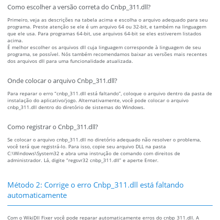
Como escolher a versão correta do Cnbp_311.dll?
Primeiro, veja as descrições na tabela acima e escolha o arquivo adequado para seu
programa. Preste atenção se ele é um arquivo 64 ou 32-bit, e também na linguagem
que ele usa. Para programas 64-bit, use arquivos 64-bit se eles estiverem listados
acima.
É melhor escolher os arquivos dll cuja linguagem corresponde à linguagem de seu
programa, se possível. Nós também recomendamos baixar as versões mais recentes
dos arquivos dll para uma funcionalidade atualizada.
Onde colocar o arquivo Cnbp_311.dll?
Para reparar o erro “cnbp_311.dll está faltando”, coloque o arquivo dentro da pasta de
instalação do aplicativo/jogo. Alternativamente, você pode colocar o arquivo
cnbp_311.dll dentro do diretório de sistemas do Windows.
Como registrar o Cnbp_311.dll?
Se colocar o arquivo cnbp_311.dll no diretório adequado não resolver o problema,
você terá que registrá-lo. Para isso, copie seu arquivo DLL na pasta
C:\Windows\System32 e abra uma instrução de comando com direitos de
administrador. Lá, digite “regsvr32 cnbp_311.dll” e aperte Enter.
Método 2: Corrige o erro Cnbp_311.dll está faltando
automaticamente
Com o WikiDll Fixer você pode reparar automaticamente erros do cnbp_311.dll. A