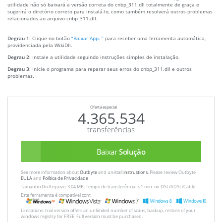
utilidade não só baixará a versão correta do cnbp_311.dll totalmente de graça e
sugerirá o diretório correto para instalá-lo, como também resolverá outros problemas
relacionados ao arquivo cnbp_311.dll.
Degrau 1:
Clique no botão
“Baixar App. ”
para receber uma ferramenta automática,
providenciada pela WikiDll.
Degrau 2:
Instale a utilidade seguindo instruções simples de instalação.
Degrau 3:
Inicie o programa para reparar seus erros do cnbp_311.dll e outros
problemas.
Oferta especial
4.365.534
transferências
Baixar
Solução
See more information about
Outbyte
and unistall
instrustions
. Please review Outbyte
EULA
and
Política de Privacidade
Tamanho Do Arquivo: 3.04 MB, Tempo de transferência: < 1 min. on DSL/ADSL/Cable
Esta ferramenta é compatível com:
Limitations: trial version offers an unlimited number of scans, backup, restore of your
windows registry for FREE. Full version must be purchased.