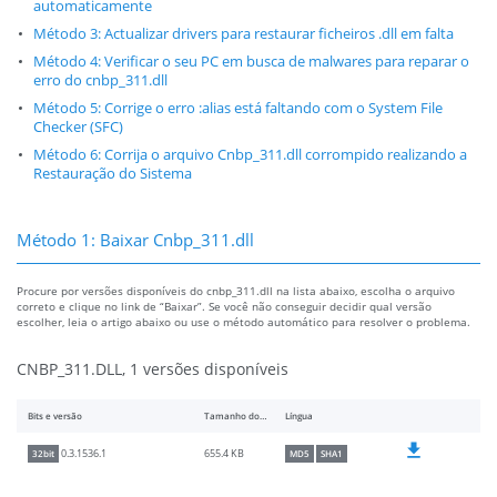
automaticamente
Método 3: Actualizar drivers para restaurar ficheiros .dll em falta
Método 4: Verificar o seu PC em busca de malwares para reparar o
erro do cnbp_311.dll
Método 5: Corrige o erro :alias está faltando com o System File
Checker (SFC)
Método 6: Corrija o arquivo Cnbp_311.dll corrompido realizando a
Restauração do Sistema
Método 1: Baixar Cnbp_311.dll
Procure por versões disponíveis do cnbp_311.dll na lista abaixo, escolha o arquivo
correto e clique no link de “Baixar”. Se você não conseguir decidir qual versão
escolher, leia o artigo abaixo ou use o método automático para resolver o problema.
CNBP_311.DLL, 1 versões disponíveis
Bits e versão
Tamanho do arquivo
Língua
655.4 KB
0.3.1536.1
32bit
MD5
SHA1