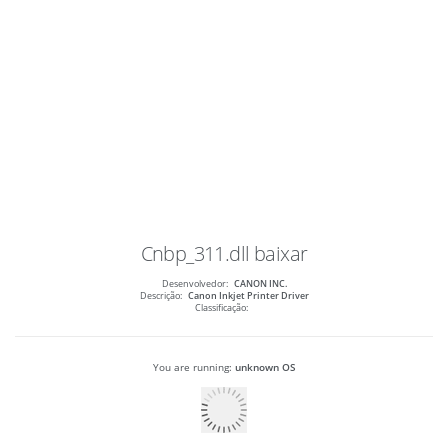
Cnbp_311.dll
baixar
Desenvolvedor:
CANON INC.
Descrição:
Canon Inkjet Printer Driver
Classificação:
You are running:
unknown OS