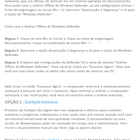
malwares, que são difíceis de remover em um sistema operante em funcionamento.
Para poder usar a análise Offline do Windows Defender, vá até configurações (Iniciar –
Ícone de engrenagem ou teclas Win + I), selecione “Atualização e Segurança” e vá para
a seção do “Windows Defender”.
Como usar a Análise Offline do Windows Defender
Degrau 1:
Clique na tela Win ou Iniciar e clique no ícone de engrenagem.
Alternativamente, clique na combinação de teclas Win + I.
Degrau 2:
Selecione a opção Atualização e Segurança e vá para a seção do Windows
Defender.
Degrau 3:
Embaixo das configurações do Defender há a caixa de seleção “Análise
Offline do Windows Defender”. Para iniciá-la, clique em “Escanear Agora”. Note que
você tem que salvar todos os dados não salvos antes de reiniciar seu PC.
Após clicar no botão “Escanear Agora”, o computador reiniciará e automaticamente
começará a procurar por vírus e malwares. Após terminar a análise, o computador
reiniciará, e nas notificações, você verá um relatório sobre a análise realizada.
OPÇÃO 2 -
Outbyte Antivirus
Produtos da Outbyte são alguns dos mais populares e efetivos para combater
malwares e programas indesejados, e eles serão úteis até mesmo quando você tiver
um antivírus terceirizado de alta qualidade instalado. O escaneamento na nova
versão do Malwarebytes pode ser realizado em tempo real e manualmente. Para
iniciar o escaneamento manual, por favor, siga os passos abaixo:
Degrau 1:
Inicie o programa
Outbyte
e clique no botão
Escanear Agora
. Além disso,