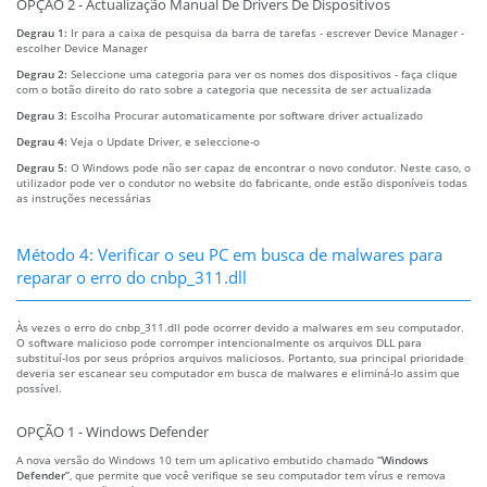
OPÇÃO 2 - Actualização Manual De Drivers De Dispositivos
Degrau 1:
Ir para a caixa de pesquisa da barra de tarefas - escrever Device Manager -
escolher Device Manager
Degrau 2:
Seleccione uma categoria para ver os nomes dos dispositivos - faça clique
com o botão direito do rato sobre a categoria que necessita de ser actualizada
Degrau 3:
Escolha Procurar automaticamente por software driver actualizado
Degrau 4:
Veja o Update Driver, e seleccione-o
Degrau 5:
O Windows pode não ser capaz de encontrar o novo condutor. Neste caso, o
utilizador pode ver o condutor no website do fabricante, onde estão disponíveis todas
as instruções necessárias
Método 4: Verificar o seu PC em busca de malwares para
reparar o erro do cnbp_311.dll
Às vezes o erro do cnbp_311.dll pode ocorrer devido a malwares em seu computador.
O software malicioso pode corromper intencionalmente os arquivos DLL para
substituí-los por seus próprios arquivos maliciosos. Portanto, sua principal prioridade
deveria ser escanear seu computador em busca de malwares e eliminá-lo assim que
possível.
OPÇÃO 1 - Windows Defender
A nova versão do Windows 10 tem um aplicativo embutido chamado
“Windows
Defender”
, que permite que você verifique se seu computador tem vírus e remova