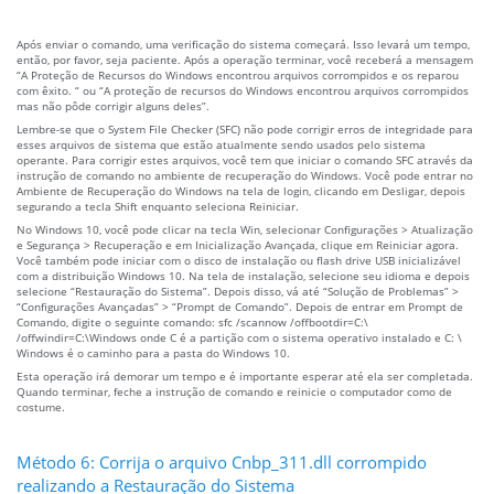
Após enviar o comando, uma verificação do sistema começará. Isso levará um tempo,
então, por favor, seja paciente. Após a operação terminar, você receberá a mensagem
“A Proteção de Recursos do Windows encontrou arquivos corrompidos e os reparou
com êxito. “ ou “A proteção de recursos do Windows encontrou arquivos corrompidos
mas não pôde corrigir alguns deles”.
Lembre-se que o System File Checker (SFC) não pode corrigir erros de integridade para
esses arquivos de sistema que estão atualmente sendo usados pelo sistema
operante. Para corrigir estes arquivos, você tem que iniciar o comando SFC através da
instrução de comando no ambiente de recuperação do Windows. Você pode entrar no
Ambiente de Recuperação do Windows na tela de login, clicando em Desligar, depois
segurando a tecla Shift enquanto seleciona Reiniciar.
No Windows 10, você pode clicar na tecla Win, selecionar Configurações > Atualização
e Segurança > Recuperação e em Inicialização Avançada, clique em Reiniciar agora.
Você também pode iniciar com o disco de instalação ou flash drive USB inicializável
com a distribuição Windows 10. Na tela de instalação, selecione seu idioma e depois
selecione “Restauração do Sistema”. Depois disso, vá até “Solução de Problemas” >
“Configurações Avançadas” > “Prompt de Comando”. Depois de entrar em Prompt de
Comando, digite o seguinte comando: sfc /scannow /offbootdir=C:\
/offwindir=C:\Windows onde C é a partição com o sistema operativo instalado e C: \
Windows é o caminho para a pasta do Windows 10.
Esta operação irá demorar um tempo e é importante esperar até ela ser completada.
Quando terminar, feche a instrução de comando e reinicie o computador como de
costume.
Método 6: Corrija o arquivo Cnbp_311.dll corrompido
realizando a Restauração do Sistema