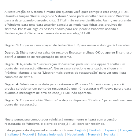
A Restauração do Sistema é muito útil quando você quer corrigir o erro cnbp_311.dll.
Usando a função “Restauração do Sistema”, você pode escolher restaurar o Windows
para a data quando o arquivo cnbp_311.dll não estava danificado. Assim, restaurando
o Windows para uma data anterior cancela as mudanças feitas aos arquivos do
sistema. Por favor, siga os passos abaixo para recuperar o Windows usando a
Restauração do Sistema e livre-se do erro no cnbp_311.dll.
Degrau 1:
Clique na combinação de teclas Win + R para iniciar o diálogo de Executar.
Degrau 2:
Digite
rstrui
na caixa de texto de Executar e clique OK ou aperte Enter. Isso
abrirá a utilidade de recuperação do sistema.
Degrau 3:
A janela de “Restauração do Sistema” pode incluir a opção “Escolha um
ponto de restauração diferente”. Nesse caso, selecione esta opção e clique em
Próximo. Marque a caixa “Mostrar mais pontos de restauração” para ver uma lista
completa de datas.
Degrau 4:
Selecione uma data para restaurar o Windows 10. Lembre-se que você
precisa selecionar um ponto de recuperação que irá restaurar o Windows para a data
quando a mensagem de erro do cnbp_311.dll não aparecia.
Degrau 5:
Clique no botão “Próximo” e depois clique em “Finalizar” para confirmar seu
ponto de restauração.
Neste ponto, seu computador reiniciará normalmente e ligará com a versão
restaurada do Windows, e o erro do cnbp_311.dll deve ser resolvido.
Esta página está disponível em outros idiomas:
English
|
Deutsch
|
Español
|
Français
|
Italiano
|
Русский
|
Bahasa Indonesia
|
Nederlands
|
Nynorsk
|
Svenska
|