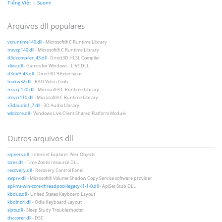
Tiếng Việt
|
Suomi
Arquivos dll populares
vcruntime140.dll
- Microsoft® C Runtime Library
msvcp140.dll
- Microsoft® C Runtime Library
d3dcompiler_43.dll
- Direct3D HLSL Compiler
xlive.dll
- Games for Windows - LIVE DLL
d3dx9_43.dll
- Direct3D 9 Extensions
binkw32.dll
- RAD Video Tools
msvcp120.dll
- Microsoft® C Runtime Library
msvcr110.dll
- Microsoft® C Runtime Library
x3daudio1_7.dll
- 3D Audio Library
wldcore.dll
- Windows Live Client Shared Platform Module
Outros arquivos dll
iepeers.dll
- Internet Explorer Peer Objects
tzres.dll
- Time Zones resource DLL
recovery.dll
- Recovery Control Panel
swprv.dll
- Microsoft® Volume Shadow Copy Service software provider
api-ms-win-core-threadpool-legacy-l1-1-0.dll
- ApiSet Stub DLL
kbdus.dll
- United States Keyboard Layout
kbdinori.dll
- Odia Keyboard Layout
slpts.dll
- Sleep Study Troubleshooter
dsccorer.dll
- DSC