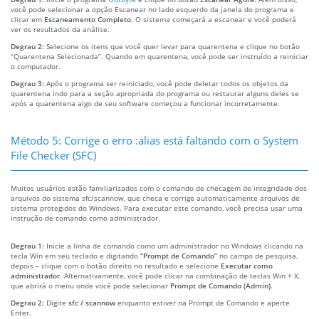
você pode selecionar a opção Escanear no lado esquerdo da janela do programa e
clicar em
Escaneamento Completo
. O sistema começará a escanear e você poderá
ver os resultados da análise.
Degrau 2:
Selecione os itens que você quer levar para quarentena e clique no botão
“Quarentena Selecionada”. Quando em quarentena, você pode ser instruído a reiniciar
o computador.
Degrau 3:
Após o programa ser reiniciado, você pode deletar todos os objetos da
quarentena indo para a seção apropriada do programa ou restaurar alguns deles se
após a quarentena algo de seu software começou a funcionar incorretamente.
Método 5: Corrige o erro :alias está faltando com o System
File Checker (SFC)
Muitos usuários estão familiarizados com o comando de checagem de integridade dos
arquivos do sistema sfc/scannow, que checa e corrige automaticamente arquivos de
sistema protegidos do Windows. Para executar este comando, você precisa usar uma
instrução de comando como administrador.
Degrau 1:
Inicie a linha de comando como um administrador no Windows clicando na
tecla Win em seu teclado e digitando
“Prompt de Comando”
no campo de pesquisa,
depois – clique com o botão direito no resultado e selecione
Executar como
administrador
. Alternativamente, você pode clicar na combinação de teclas Win + X,
que abrirá o menu onde você pode selecionar
Prompt de Comando (Admin)
.
Degrau 2:
Digite
sfc / scannow
enquanto estiver na Prompt de Comando e aperte
Enter.